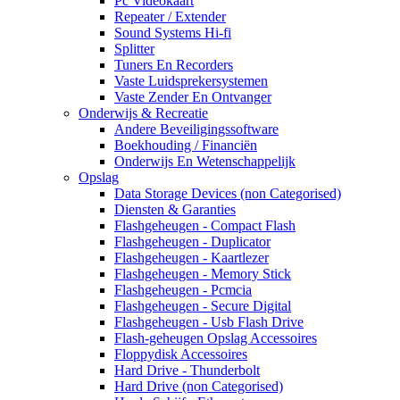
Pc Videokaart
Repeater / Extender
Sound Systems Hi-fi
Splitter
Tuners En Recorders
Vaste Luidsprekersystemen
Vaste Zender En Ontvanger
Onderwijs & Recreatie
Andere Beveiligingssoftware
Boekhouding / Financiën
Onderwijs En Wetenschappelijk
Opslag
Data Storage Devices (non Categorised)
Diensten & Garanties
Flashgeheugen - Compact Flash
Flashgeheugen - Duplicator
Flashgeheugen - Kaartlezer
Flashgeheugen - Memory Stick
Flashgeheugen - Pcmcia
Flashgeheugen - Secure Digital
Flashgeheugen - Usb Flash Drive
Flash-geheugen Opslag Accessoires
Floppydisk Accessoires
Hard Drive - Thunderbolt
Hard Drive (non Categorised)