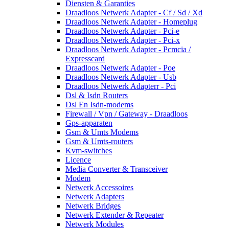
Diensten & Garanties
Draadloos Netwerk Adapter - Cf / Sd / Xd
Draadloos Netwerk Adapter - Homeplug
Draadloos Netwerk Adapter - Pci-e
Draadloos Netwerk Adapter - Pci-x
Draadloos Netwerk Adapter - Pcmcia /
Expresscard
Draadloos Netwerk Adapter - Poe
Draadloos Netwerk Adapter - Usb
Draadloos Netwerk Adapterr - Pci
Dsl & Isdn Routers
Dsl En Isdn-modems
Firewall / Vpn / Gateway - Draadloos
Gps-apparaten
Gsm & Umts Modems
Gsm & Umts-routers
Kvm-switches
Licence
Media Converter & Transceiver
Modem
Netwerk Accessoires
Netwerk Adapters
Netwerk Bridges
Netwerk Extender & Repeater
Netwerk Modules