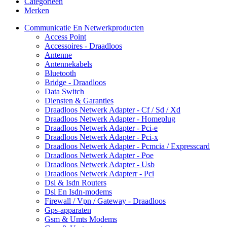
Categorieën
Merken
Communicatie En Netwerkproducten
Access Point
Accessoires - Draadloos
Antenne
Antennekabels
Bluetooth
Bridge - Draadloos
Data Switch
Diensten & Garanties
Draadloos Netwerk Adapter - Cf / Sd / Xd
Draadloos Netwerk Adapter - Homeplug
Draadloos Netwerk Adapter - Pci-e
Draadloos Netwerk Adapter - Pci-x
Draadloos Netwerk Adapter - Pcmcia / Expresscard
Draadloos Netwerk Adapter - Poe
Draadloos Netwerk Adapter - Usb
Draadloos Netwerk Adapterr - Pci
Dsl & Isdn Routers
Dsl En Isdn-modems
Firewall / Vpn / Gateway - Draadloos
Gps-apparaten
Gsm & Umts Modems