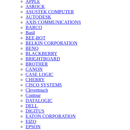
APPLE
ASROCK
ASUSTEK COMPUTER
AUTODESK
AXIS COMMUNICATIONS
BARCO
Basil
BEE-BOT
BELKIN CORPORATION
BENQ
BLACKBERRY
BRIGHTBOARD
BROTHER
CANON
CASE LOGIC
CHERRY
CISCO SYSTEMS
Clevertouch
Contour
DATALOGIC
DELL
DIGITUS
EATON CORPORATION
EIZO
EPSON