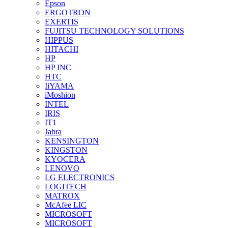
Epson
ERGOTRON
EXERTIS
FUJITSU TECHNOLOGY SOLUTIONS
HIPPUS
HITACHI
HP
HP INC
HTC
IiYAMA
iMoshion
INTEL
IRIS
IT1
Jabra
KENSINGTON
KINGSTON
KYOCERA
LENOVO
LG ELECTRONICS
LOGITECH
MATROX
McAfee LIC
MICROSOFT
MICROSOFT