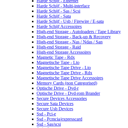
Harde Schijf - Ethernet
Harde Schijf - Multi-interface
Harde Schijf - Sas / Scsi
Harde Schijf - Sata
Harde Schijf - Usb / Firewire / E-sata
Harde Schijf Accessoires
High-end Storage - Autoloaders / Tape Library
High-end Storage - Back-up & Recovery
High-end Storage - Nas / Ndas / San
High-end Storage - Raid
High-end Storage Accessoires
Magnetic Tape - Rdx
Magnetische Tape - Lto
Magnetische Tape Drive - Lto
Magnetische Tape Drive - Rdx
Magnetische Tape Drive Accessoires
Memory Cards (non Categorised)
Optische Drive - Dvd-r
Optische Drive - Dvd-rom Brander
Secure Devices Accessories
Secure Sata Devices
Secure Usb Devices
Ssd - Pci-e
Ssd - Pcmcia/expresscard
Ssd - Sas/scsi