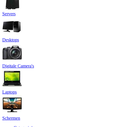
Servers
Desktops
Digitale Camera's
Laptops
Schermen