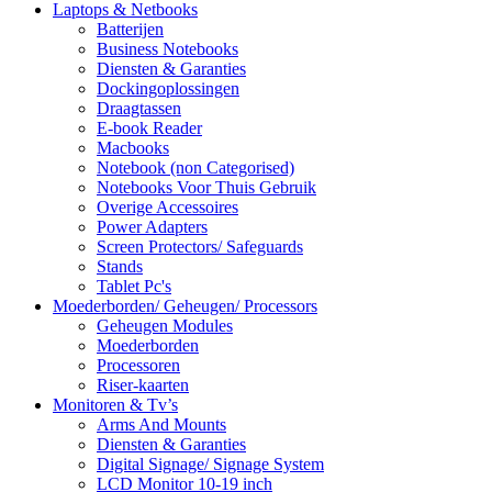
Laptops & Netbooks
Batterijen
Business Notebooks
Diensten & Garanties
Dockingoplossingen
Draagtassen
E-book Reader
Macbooks
Notebook (non Categorised)
Notebooks Voor Thuis Gebruik
Overige Accessoires
Power Adapters
Screen Protectors/ Safeguards
Stands
Tablet Pc's
Moederborden/ Geheugen/ Processors
Geheugen Modules
Moederborden
Processoren
Riser-kaarten
Monitoren & Tv’s
Arms And Mounts
Diensten & Garanties
Digital Signage/ Signage System
LCD Monitor 10-19 inch