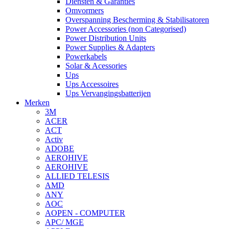
Diensten & Garanties
Omvormers
Overspanning Bescherming & Stabilisatoren
Power Accessories (non Categorised)
Power Distribution Units
Power Supplies & Adapters
Powerkabels
Solar & Acessories
Ups
Ups Accessoires
Ups Vervangingsbatterijen
Merken
3M
ACER
ACT
Activ
ADOBE
AEROHIVE
AEROHIVE
ALLIED TELESIS
AMD
ANY
AOC
AOPEN - COMPUTER
APC/ MGE