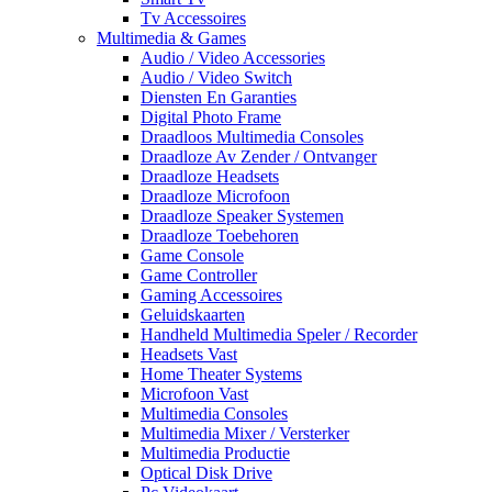
Tv Accessoires
Multimedia & Games
Audio / Video Accessories
Audio / Video Switch
Diensten En Garanties
Digital Photo Frame
Draadloos Multimedia Consoles
Draadloze Av Zender / Ontvanger
Draadloze Headsets
Draadloze Microfoon
Draadloze Speaker Systemen
Draadloze Toebehoren
Game Console
Game Controller
Gaming Accessoires
Geluidskaarten
Handheld Multimedia Speler / Recorder
Headsets Vast
Home Theater Systems
Microfoon Vast
Multimedia Consoles
Multimedia Mixer / Versterker
Multimedia Productie
Optical Disk Drive