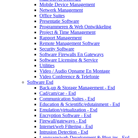
Mobile Device Management
Netwerk Management
Office Suites
Presentatie Software
Programmeren & Web Ontwikkeling
Project & Time Management
Rapport Management
Remote Management Software
Security Software
Software Firewalls En Gateways
Software Licensing & Service
Utilities
Video / Audio Opname En Montage
Video Conference & Telefonie
Software Esd
Back-up & Storage Management - Esd
Cad/cam/cae - Esd
Communication Suites - Esd
Education & Scientific/edutainment - Esd
Emulation/virtualization - Esd
Encryption Software - Esd
Firewall/gateways - Esd
Internet/web Filtering - Esd
Intrusion Detection - Esd
Language/web Development & Plug-ins - Esd