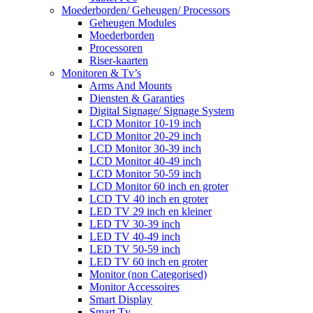
Moederborden/ Geheugen/ Processors
Geheugen Modules
Moederborden
Processoren
Riser-kaarten
Monitoren & Tv’s
Arms And Mounts
Diensten & Garanties
Digital Signage/ Signage System
LCD Monitor 10-19 inch
LCD Monitor 20-29 inch
LCD Monitor 30-39 inch
LCD Monitor 40-49 inch
LCD Monitor 50-59 inch
LCD Monitor 60 inch en groter
LCD TV 40 inch en groter
LED TV 29 inch en kleiner
LED TV 30-39 inch
LED TV 40-49 inch
LED TV 50-59 inch
LED TV 60 inch en groter
Monitor (non Categorised)
Monitor Accessoires
Smart Display
Smart Tv