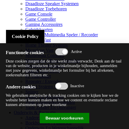
Draadloze Speaker Systemen
Draadloze Toebehoren
Game Console
Game Controller
Gaming Accessoires
Geluidskaarten
Handheld Multimedia Speler / Recorder
Cookie Policy
Headsets Vast
Home Theater Systems
Microfoon Vast
Functionele cookies
Multimedia Consoles
Multimedia Mixer / Versterker
Deze cookies zorgen dat de site werkt zoals verwacht; Denk aan de taal
Multimedia Productie
van de website, producten in je winkelmandje bijhouden, aanmelden
met jouw gegevens, winkelmandje het formulier bij het afrekenen,
Optical Disk Drive
zoekresultaten filteren etc.
Pc Videokaart
Repeater / Extender
Sound Systems Hi-fi
Andere cookies
Splitter
We gebruiken analytische & tracking cookies om te kijken hoe we de
Tuners En Recorders
website beter kunnen maken en hoe we content en eventuele reclame
Vaste Luidsprekersystemen
kunnen afstemmen op jouw voorkeur.
Vaste Zender En Ontvanger
Onderwijs & Recreatie
Andere Beveiligingssoftware
Bewaar voorkeuren
Boekhouding / Financiën
Onderwijs En Wetenschappelijk