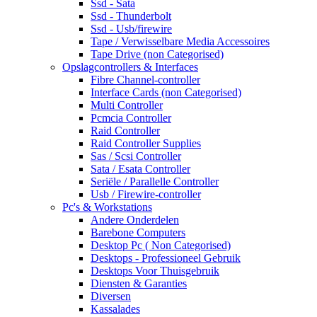
Ssd - Sata
Ssd - Thunderbolt
Ssd - Usb/firewire
Tape / Verwisselbare Media Accessoires
Tape Drive (non Categorised)
Opslagcontrollers & Interfaces
Fibre Channel-controller
Interface Cards (non Categorised)
Multi Controller
Pcmcia Controller
Raid Controller
Raid Controller Supplies
Sas / Scsi Controller
Sata / Esata Controller
Seriële / Parallelle Controller
Usb / Firewire-controller
Pc's & Workstations
Andere Onderdelen
Barebone Computers
Desktop Pc ( Non Categorised)
Desktops - Professioneel Gebruik
Desktops Voor Thuisgebruik
Diensten & Garanties
Diversen
Kassalades