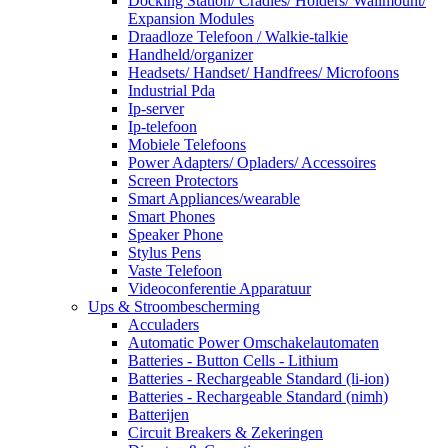
Docking Station/ Cradles/ Holders/ Wallmount/
Expansion Modules
Draadloze Telefoon / Walkie-talkie
Handheld/organizer
Headsets/ Handset/ Handfrees/ Microfoons
Industrial Pda
Ip-server
Ip-telefoon
Mobiele Telefoons
Power Adapters/ Opladers/ Accessoires
Screen Protectors
Smart Appliances/wearable
Smart Phones
Speaker Phone
Stylus Pens
Vaste Telefoon
Videoconferentie Apparatuur
Ups & Stroombescherming
Acculaders
Automatic Power Omschakelautomaten
Batteries - Button Cells - Lithium
Batteries - Rechargeable Standard (li-ion)
Batteries - Rechargeable Standard (nimh)
Batterijen
Circuit Breakers & Zekeringen