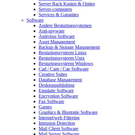
Server Rack Kasten & Opties
Server-computers
Services & Garanties
Software
Andere Besturingssystemen
Anti-spyware
Antivirus Software
Asset Management
Backup & Storage Management
Besturingssysteem Linux
Besturingssysteem Unix
Besturingssysteem Windows
Cad / Cam / Cae Software
Creative Suites
Database Management
Desktoppublishing
Emulatie Software
Encryption Software
Fax Software
Games
Graphics & Illustratie Software
Internet/web Filtering
Intrusion Detection
Mail Client Software
Mail Server Software