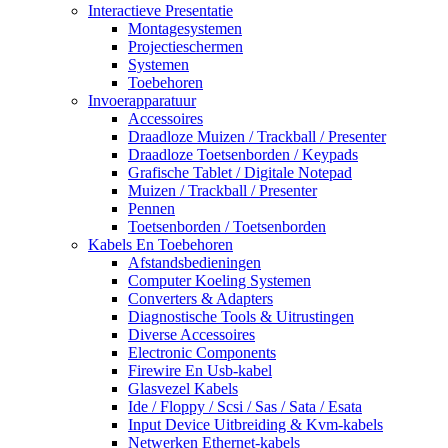
Interactieve Presentatie
Montagesystemen
Projectieschermen
Systemen
Toebehoren
Invoerapparatuur
Accessoires
Draadloze Muizen / Trackball / Presenter
Draadloze Toetsenborden / Keypads
Grafische Tablet / Digitale Notepad
Muizen / Trackball / Presenter
Pennen
Toetsenborden / Toetsenborden
Kabels En Toebehoren
Afstandsbedieningen
Computer Koeling Systemen
Converters & Adapters
Diagnostische Tools & Uitrustingen
Diverse Accessoires
Electronic Components
Firewire En Usb-kabel
Glasvezel Kabels
Ide / Floppy / Scsi / Sas / Sata / Esata
Input Device Uitbreiding & Kvm-kabels
Netwerken Ethernet-kabels