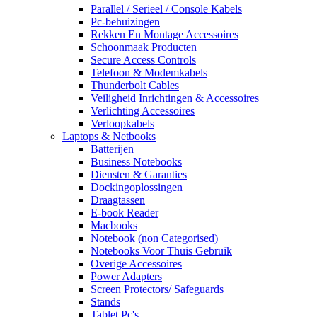
Parallel / Serieel / Console Kabels
Pc-behuizingen
Rekken En Montage Accessoires
Schoonmaak Producten
Secure Access Controls
Telefoon & Modemkabels
Thunderbolt Cables
Veiligheid Inrichtingen & Accessoires
Verlichting Accessoires
Verloopkabels
Laptops & Netbooks
Batterijen
Business Notebooks
Diensten & Garanties
Dockingoplossingen
Draagtassen
E-book Reader
Macbooks
Notebook (non Categorised)
Notebooks Voor Thuis Gebruik
Overige Accessoires
Power Adapters
Screen Protectors/ Safeguards
Stands
Tablet Pc's