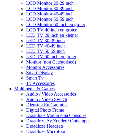
LCD Monitor 20-29 inch
LCD Monitor 30-39 inch
LCD Monitor 40-49 inch
LCD Monitor 50-59 inch
LCD Monitor 60 inch en groter
LCD TV 40 inch en groter
LED TV 29 inch en kleiner
LED TV 30-39 inch
LED TV 40-49 inch
LED TV 50-59 inch
LED TV 60 inch en groter
Monitor (non Categorised)
Monitor Accessoires
Smart Display
Smart Tv
Tv Accessoires
Multimedia & Games
Audio / Video Accessories
Audio / Video Switch
Diensten En Garanties
Digital Photo Frame
Draadloos Multimedia Consoles
Draadloze Av Zender / Ontvanger
Draadloze Headsets
Draadloze Microfoon