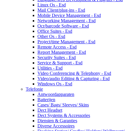
Linux Os - Esd
Mail Client/plug-ins - Esd
Mobile Device Management - Esd
Networking Management - Esd
Ocr/barcode Software - Esd
Office Suites - Esd
Other Os - Esd
Project/time Management - Esd
Remote Access - Esd
Report Management - Esd
Security Suites - Esd
Service & Support - Esd
Utilities - Esd
Video Conferencing & Telephony - Esd
Video/audio Editing & Capturing - Esd
Windows Os - Esd
Telefonie
Antwoordapparaten
Batterijen
Cases/ Bags/ Sleeves/ Skins
Dect Headset
Dect Systems & Accessories
Diensten & Garanties
Diverse Accessoires