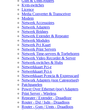
Gsm & Umts-routers
Kvm-switches
Licence
Media Converter & Transceiver
Modem
Netwerk Accessoires
Netwerk Adapters
Netwerk Bridges
Netwerk Extender & Repeater
Netwerk Modules
Netwerk Pci Kaart
Netwerk Print Servers
Netwerk Time-servers & Toebehoren
Netwerk Video Recorder & Server
Netwerk-switches & Hubs
Netwerkkaart Pci-e
Netwerkkaart Pci-x
Netwerkkaart Pcmcia & Expresscard
Network Adapters (non Categorised)
Patchpanelen
Power Over Ethernet (poe) Adapters
Print Server - Wireless
Repeater / Extender - Draadloze
Router - Dsl / Isdn - Draadloos
Router - Gsm / Umts - Draadloos