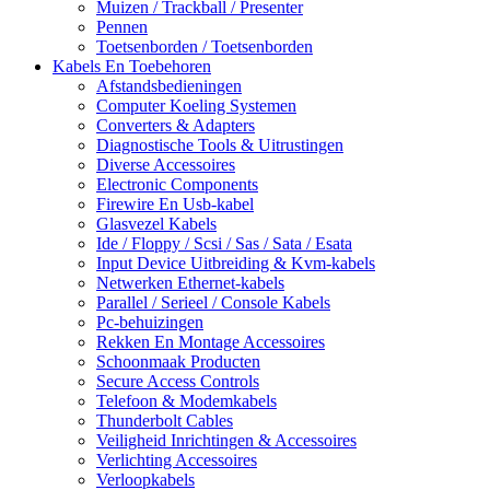
Muizen / Trackball / Presenter
Pennen
Toetsenborden / Toetsenborden
Kabels En Toebehoren
Afstandsbedieningen
Computer Koeling Systemen
Converters & Adapters
Diagnostische Tools & Uitrustingen
Diverse Accessoires
Electronic Components
Firewire En Usb-kabel
Glasvezel Kabels
Ide / Floppy / Scsi / Sas / Sata / Esata
Input Device Uitbreiding & Kvm-kabels
Netwerken Ethernet-kabels
Parallel / Serieel / Console Kabels
Pc-behuizingen
Rekken En Montage Accessoires
Schoonmaak Producten
Secure Access Controls
Telefoon & Modemkabels
Thunderbolt Cables
Veiligheid Inrichtingen & Accessoires
Verlichting Accessoires
Verloopkabels