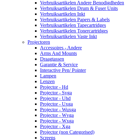
Verbruiksartikelen Andere Benodigdheden
Verbruiksartikelen Drum & Fuser Units
Verbruiksartikelen Inkt
Verbruiksartikelen Papers & Labels
Verbruiksartikelen Tapecartridges
Verbruiksartikelen Tonercartridges
Verbruiksartikelen Vaste Inkt
Projectoren
Accessoires - Andere
Arms And Mounts
Draagtassen
Garantie & Service
Interactive Pen/ Pointer
Lampen
Lenzen
Projector - Hd
Projector - Svga
Projector - Uhd
Projector - Uxga
Projector - Wuxga
Projector - Wvga
Projector - Wxga
Projector - Xga
Projector (non Categorised)
Screens