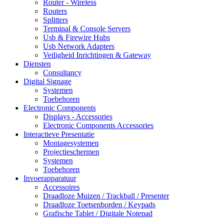
Router - Wireless
Routers
Splitters
Terminal & Console Servers
Usb & Firewire Hubs
Usb Network Adapters
Veiligheid Inrichtingen & Gateway
Diensten
Consultancy
Digital Signage
Systemen
Toebehoren
Electronic Components
Displays - Accessories
Electronic Components Accessories
Interactieve Presentatie
Montagesystemen
Projectieschermen
Systemen
Toebehoren
Invoerapparatuur
Accessoires
Draadloze Muizen / Trackball / Presenter
Draadloze Toetsenborden / Keypads
Grafische Tablet / Digitale Notepad