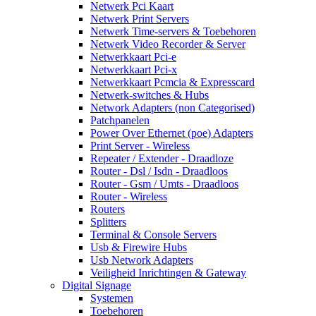
Netwerk Pci Kaart
Netwerk Print Servers
Netwerk Time-servers & Toebehoren
Netwerk Video Recorder & Server
Netwerkkaart Pci-e
Netwerkkaart Pci-x
Netwerkkaart Pcmcia & Expresscard
Netwerk-switches & Hubs
Network Adapters (non Categorised)
Patchpanelen
Power Over Ethernet (poe) Adapters
Print Server - Wireless
Repeater / Extender - Draadloze
Router - Dsl / Isdn - Draadloos
Router - Gsm / Umts - Draadloos
Router - Wireless
Routers
Splitters
Terminal & Console Servers
Usb & Firewire Hubs
Usb Network Adapters
Veiligheid Inrichtingen & Gateway
Digital Signage
Systemen
Toebehoren