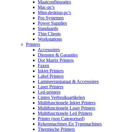
Maatconfiguraties
Mac-pc's
Mini-desktop-pc's
Pos Systemen
Power Supplies
Standaards
Thin Clients
Workstations
Printers
Accessoires
Diensten & Garanties
Dot Matrix Printers
Faxen
Inkjet Printers
Label Printers
Lamineerapparaat & Accessoires
Laser Printers
Led-printers
Linten Verbruiksartikelen
Multifunctionele Inkjet Printers
Multifunctionele Laser Printers
Multifunctionele Led Printers
Printer (non Categorised)
Rekenmachines En Typemachines
Thermische Printers