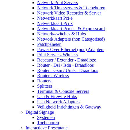
Netwerk Print Servers
Netwerk Time-servers & Toebehoren
Netwerk Video Recorder & Server
Netwerkkaart Pci-e
Netwerkkaart Pci-x
Netwerkkaart Pcmcia & Expresscard
Netwerk-switches & Hubs
Network Adapters (non Categorised)
Patchpanelen
Power Over Ethernet (poe) Adapters
Print Server - Wireless
Repeater / Extender - Draadloze
Router - Dsl / Isdn - Draadloos
Router - Gsm / Umts - Draadloos
Router - Wireless
Routers
Splitters
Terminal & Console Servers
Usb & Firewire Hubs
Usb Network Adapters
Veiligheid Inrichtingen & Gateway
Digital Signage
Systemen
Toebehoren
Interactieve Presentatie