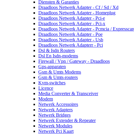
Diensten & Garanties
Draadloos Netwerk Adapter - Cf / Sd / Xd
Draadloos Netwerk Adapter - Homeplug
Draadloos Netwerk Adapter - Pci-e
Draadloos Netwerk Adapter - Pci-x
Draadloos Netwerk Adapter - Pcmcia / Expresscar
Draadloos Netwerk Adapter - Poe
Draadloos Netwerk Adapter - Usb
Draadloos Netwerk Adapterr - Pci
Dsl & Isdn Routers
Dsl En Isdn-modems
Firewall / Vpn / Gateway - Draadloos
Gps-apparaten
Gsm & Umts Modems
Gsm & Umts-routers
Kvm-switches
Licence
Media Converter & Transceiver
Modem
Netwerk Accessoires
Netwerk Adapters
Netwerk Bridges
Netwerk Extender & Repeater
Netwerk Modules
Netwerk Pci Kaart