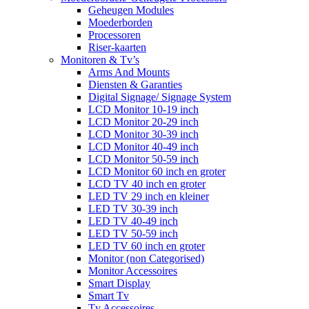
Geheugen Modules
Moederborden
Processoren
Riser-kaarten
Monitoren & Tv’s
Arms And Mounts
Diensten & Garanties
Digital Signage/ Signage System
LCD Monitor 10-19 inch
LCD Monitor 20-29 inch
LCD Monitor 30-39 inch
LCD Monitor 40-49 inch
LCD Monitor 50-59 inch
LCD Monitor 60 inch en groter
LCD TV 40 inch en groter
LED TV 29 inch en kleiner
LED TV 30-39 inch
LED TV 40-49 inch
LED TV 50-59 inch
LED TV 60 inch en groter
Monitor (non Categorised)
Monitor Accessoires
Smart Display
Smart Tv
Tv Accessoires