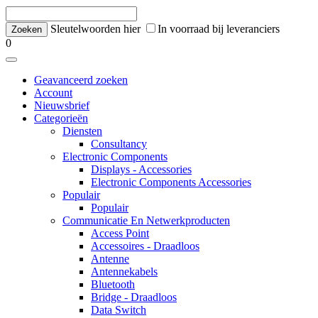
Sleutelwoorden hier
In voorraad bij leveranciers
0
Geavanceerd zoeken
Account
Nieuwsbrief
Categorieën
Diensten
Consultancy
Electronic Components
Displays - Accessories
Electronic Components Accessories
Populair
Populair
Communicatie En Netwerkproducten
Access Point
Accessoires - Draadloos
Antenne
Antennekabels
Bluetooth
Bridge - Draadloos
Data Switch