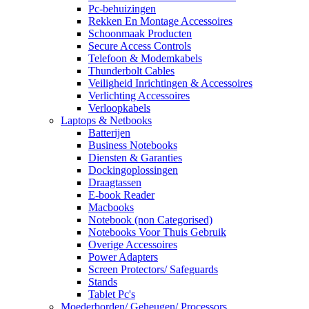
Pc-behuizingen
Rekken En Montage Accessoires
Schoonmaak Producten
Secure Access Controls
Telefoon & Modemkabels
Thunderbolt Cables
Veiligheid Inrichtingen & Accessoires
Verlichting Accessoires
Verloopkabels
Laptops & Netbooks
Batterijen
Business Notebooks
Diensten & Garanties
Dockingoplossingen
Draagtassen
E-book Reader
Macbooks
Notebook (non Categorised)
Notebooks Voor Thuis Gebruik
Overige Accessoires
Power Adapters
Screen Protectors/ Safeguards
Stands
Tablet Pc's
Moederborden/ Geheugen/ Processors