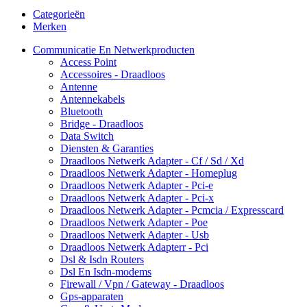
Categorieën
Merken
Communicatie En Netwerkproducten
Access Point
Accessoires - Draadloos
Antenne
Antennekabels
Bluetooth
Bridge - Draadloos
Data Switch
Diensten & Garanties
Draadloos Netwerk Adapter - Cf / Sd / Xd
Draadloos Netwerk Adapter - Homeplug
Draadloos Netwerk Adapter - Pci-e
Draadloos Netwerk Adapter - Pci-x
Draadloos Netwerk Adapter - Pcmcia / Expresscard
Draadloos Netwerk Adapter - Poe
Draadloos Netwerk Adapter - Usb
Draadloos Netwerk Adapterr - Pci
Dsl & Isdn Routers
Dsl En Isdn-modems
Firewall / Vpn / Gateway - Draadloos
Gps-apparaten