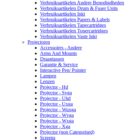
Verbruiksartikelen Andere Benodigdheden
Verbruiksartikelen Drum & Fuser Units
Verbruiksartikelen Inkt
Verbruiksartikelen Papers & Labels
Verbruiksartikelen Tapecartridges
Verbruiksartikelen Tonercartridges
Verbruiksartikelen Vaste Inkt
Projectoren
Accessoires - Andere
Arms And Mounts
Draagtassen
Garantie & Service
Interactive Pen/ Pointer
Lampen
Lenzen
Projector - Hd
Projector - Svga
Projector - Uhd
Projector - Uxga
Projector - Wuxga
Projector - Wvga
Projector - Wxga
Projector - Xga
Projector (non Categorised)
Screens