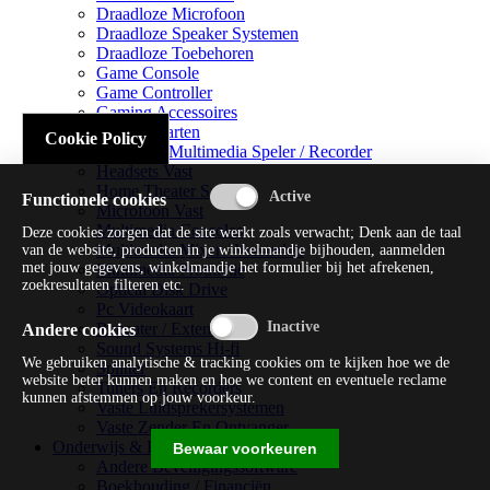
Draadloze Microfoon
Draadloze Speaker Systemen
Draadloze Toebehoren
Game Console
Game Controller
Gaming Accessoires
Geluidskaarten
Cookie Policy
Handheld Multimedia Speler / Recorder
Headsets Vast
Home Theater Systems
Functionele cookies
Microfoon Vast
Multimedia Consoles
Deze cookies zorgen dat de site werkt zoals verwacht; Denk aan de taal
Multimedia Mixer / Versterker
van de website, producten in je winkelmandje bijhouden, aanmelden
met jouw gegevens, winkelmandje het formulier bij het afrekenen,
Multimedia Productie
zoekresultaten filteren etc.
Optical Disk Drive
Pc Videokaart
Repeater / Extender
Andere cookies
Sound Systems Hi-fi
We gebruiken analytische & tracking cookies om te kijken hoe we de
Splitter
website beter kunnen maken en hoe we content en eventuele reclame
Tuners En Recorders
kunnen afstemmen op jouw voorkeur.
Vaste Luidsprekersystemen
Vaste Zender En Ontvanger
Onderwijs & Recreatie
Bewaar voorkeuren
Andere Beveiligingssoftware
Boekhouding / Financiën