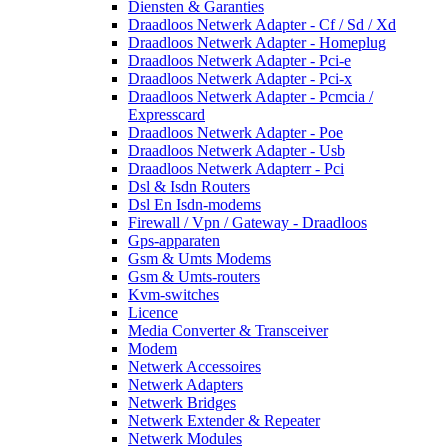
Diensten & Garanties
Draadloos Netwerk Adapter - Cf / Sd / Xd
Draadloos Netwerk Adapter - Homeplug
Draadloos Netwerk Adapter - Pci-e
Draadloos Netwerk Adapter - Pci-x
Draadloos Netwerk Adapter - Pcmcia /
Expresscard
Draadloos Netwerk Adapter - Poe
Draadloos Netwerk Adapter - Usb
Draadloos Netwerk Adapterr - Pci
Dsl & Isdn Routers
Dsl En Isdn-modems
Firewall / Vpn / Gateway - Draadloos
Gps-apparaten
Gsm & Umts Modems
Gsm & Umts-routers
Kvm-switches
Licence
Media Converter & Transceiver
Modem
Netwerk Accessoires
Netwerk Adapters
Netwerk Bridges
Netwerk Extender & Repeater
Netwerk Modules