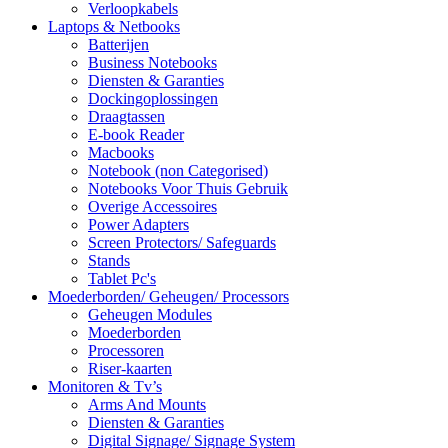
Verloopkabels
Laptops & Netbooks
Batterijen
Business Notebooks
Diensten & Garanties
Dockingoplossingen
Draagtassen
E-book Reader
Macbooks
Notebook (non Categorised)
Notebooks Voor Thuis Gebruik
Overige Accessoires
Power Adapters
Screen Protectors/ Safeguards
Stands
Tablet Pc's
Moederborden/ Geheugen/ Processors
Geheugen Modules
Moederborden
Processoren
Riser-kaarten
Monitoren & Tv’s
Arms And Mounts
Diensten & Garanties
Digital Signage/ Signage System