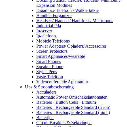
Docking Station/ Cradles/ Holders/ Wallmount/
Expansion Modules
Draadloze Telefoon / Walkie-talkie
Handheld/organizer
Headsets/ Handset/ Handfrees/ Microfoons
Industrial Pda
Ip-server
Ip-telefoon
Mobiele Telefoons
Power Adapters/ Opladers/ Accessoires
Screen Protectors
Smart Appliances/wearable
Smart Phones
Speaker Phone
Stylus Pens
Vaste Telefoon
Videoconferentie Apparatuur
Ups & Stroombescherming
Acculaders
Automatic Power Omschakelautomaten
Batteries - Button Cells - Lithium
Batteries - Rechargeable Standard (li-ion)
Batteries - Rechargeable Standard (nimh)
Batterijen
Circuit Breakers & Zekeringen