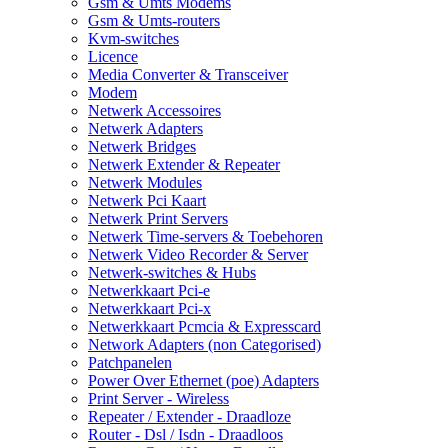
Gsm & Umts Modems
Gsm & Umts-routers
Kvm-switches
Licence
Media Converter & Transceiver
Modem
Netwerk Accessoires
Netwerk Adapters
Netwerk Bridges
Netwerk Extender & Repeater
Netwerk Modules
Netwerk Pci Kaart
Netwerk Print Servers
Netwerk Time-servers & Toebehoren
Netwerk Video Recorder & Server
Netwerk-switches & Hubs
Netwerkkaart Pci-e
Netwerkkaart Pci-x
Netwerkkaart Pcmcia & Expresscard
Network Adapters (non Categorised)
Patchpanelen
Power Over Ethernet (poe) Adapters
Print Server - Wireless
Repeater / Extender - Draadloze
Router - Dsl / Isdn - Draadloos