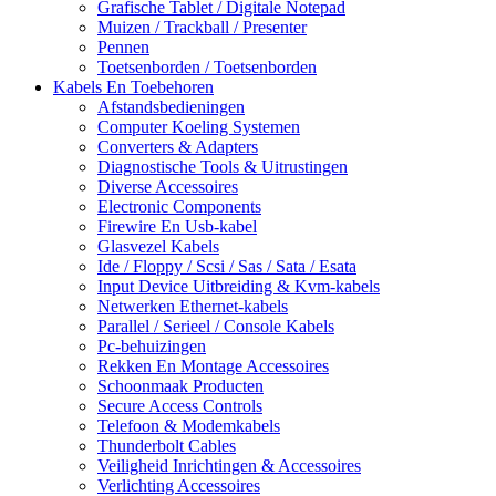
Grafische Tablet / Digitale Notepad
Muizen / Trackball / Presenter
Pennen
Toetsenborden / Toetsenborden
Kabels En Toebehoren
Afstandsbedieningen
Computer Koeling Systemen
Converters & Adapters
Diagnostische Tools & Uitrustingen
Diverse Accessoires
Electronic Components
Firewire En Usb-kabel
Glasvezel Kabels
Ide / Floppy / Scsi / Sas / Sata / Esata
Input Device Uitbreiding & Kvm-kabels
Netwerken Ethernet-kabels
Parallel / Serieel / Console Kabels
Pc-behuizingen
Rekken En Montage Accessoires
Schoonmaak Producten
Secure Access Controls
Telefoon & Modemkabels
Thunderbolt Cables
Veiligheid Inrichtingen & Accessoires
Verlichting Accessoires