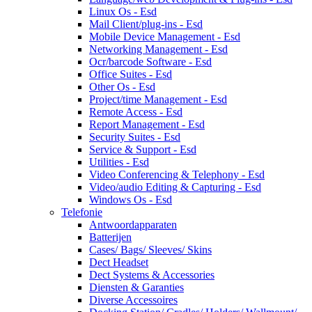
Linux Os - Esd
Mail Client/plug-ins - Esd
Mobile Device Management - Esd
Networking Management - Esd
Ocr/barcode Software - Esd
Office Suites - Esd
Other Os - Esd
Project/time Management - Esd
Remote Access - Esd
Report Management - Esd
Security Suites - Esd
Service & Support - Esd
Utilities - Esd
Video Conferencing & Telephony - Esd
Video/audio Editing & Capturing - Esd
Windows Os - Esd
Telefonie
Antwoordapparaten
Batterijen
Cases/ Bags/ Sleeves/ Skins
Dect Headset
Dect Systems & Accessories
Diensten & Garanties
Diverse Accessoires