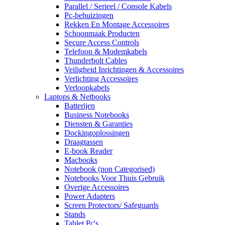
Parallel / Serieel / Console Kabels
Pc-behuizingen
Rekken En Montage Accessoires
Schoonmaak Producten
Secure Access Controls
Telefoon & Modemkabels
Thunderbolt Cables
Veiligheid Inrichtingen & Accessoires
Verlichting Accessoires
Verloopkabels
Laptops & Netbooks
Batterijen
Business Notebooks
Diensten & Garanties
Dockingoplossingen
Draagtassen
E-book Reader
Macbooks
Notebook (non Categorised)
Notebooks Voor Thuis Gebruik
Overige Accessoires
Power Adapters
Screen Protectors/ Safeguards
Stands
Tablet Pc's