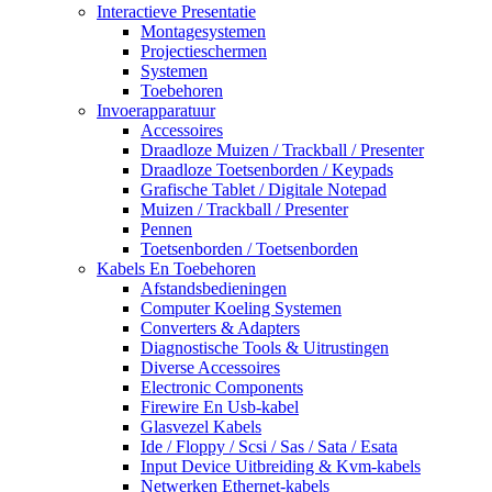
Interactieve Presentatie
Montagesystemen
Projectieschermen
Systemen
Toebehoren
Invoerapparatuur
Accessoires
Draadloze Muizen / Trackball / Presenter
Draadloze Toetsenborden / Keypads
Grafische Tablet / Digitale Notepad
Muizen / Trackball / Presenter
Pennen
Toetsenborden / Toetsenborden
Kabels En Toebehoren
Afstandsbedieningen
Computer Koeling Systemen
Converters & Adapters
Diagnostische Tools & Uitrustingen
Diverse Accessoires
Electronic Components
Firewire En Usb-kabel
Glasvezel Kabels
Ide / Floppy / Scsi / Sas / Sata / Esata
Input Device Uitbreiding & Kvm-kabels
Netwerken Ethernet-kabels