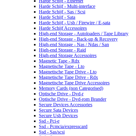
Harde Schijf - Ethernet
Harde Schijf - Multi-interface
Harde Schijf - Sas / Scsi
Harde Schijf - Sata
Harde Schijf - Usb / Firewire / E-sata
Harde Schijf Accessoires
High-end Storage - Autoloaders / Tape Library
High-end Storage - Back-up & Recovery
High-end Storage - Nas / Ndas / San
High-end Storage - Raid
High-end Storage Accessoires
Magnetic Tape - Rdx
Magnetische Tape - Lto
Magnetische Tape Drive - Lto
Magnetische Tape Drive - Rdx
Magnetische Tape Drive Accessoires
Memory Cards (non Categorised)
Optische Drive - Dvd-r
Optische Drive - Dvd-rom Brander
Secure Devices Accessories
Secure Sata Devices
Secure Usb Devices
Ssd - Pci-e
Ssd - Pcmcia/expresscard
Ssd - Sas/scsi