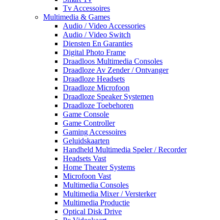
Tv Accessoires
Multimedia & Games
Audio / Video Accessories
Audio / Video Switch
Diensten En Garanties
Digital Photo Frame
Draadloos Multimedia Consoles
Draadloze Av Zender / Ontvanger
Draadloze Headsets
Draadloze Microfoon
Draadloze Speaker Systemen
Draadloze Toebehoren
Game Console
Game Controller
Gaming Accessoires
Geluidskaarten
Handheld Multimedia Speler / Recorder
Headsets Vast
Home Theater Systems
Microfoon Vast
Multimedia Consoles
Multimedia Mixer / Versterker
Multimedia Productie
Optical Disk Drive