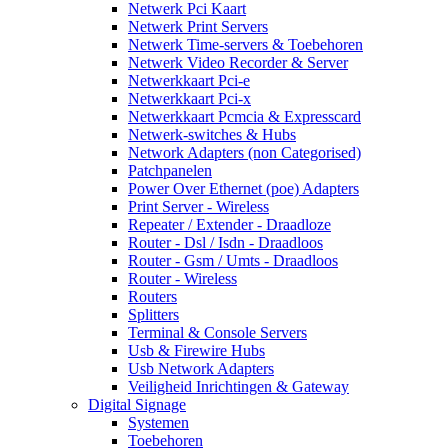
Netwerk Pci Kaart
Netwerk Print Servers
Netwerk Time-servers & Toebehoren
Netwerk Video Recorder & Server
Netwerkkaart Pci-e
Netwerkkaart Pci-x
Netwerkkaart Pcmcia & Expresscard
Netwerk-switches & Hubs
Network Adapters (non Categorised)
Patchpanelen
Power Over Ethernet (poe) Adapters
Print Server - Wireless
Repeater / Extender - Draadloze
Router - Dsl / Isdn - Draadloos
Router - Gsm / Umts - Draadloos
Router - Wireless
Routers
Splitters
Terminal & Console Servers
Usb & Firewire Hubs
Usb Network Adapters
Veiligheid Inrichtingen & Gateway
Digital Signage
Systemen
Toebehoren