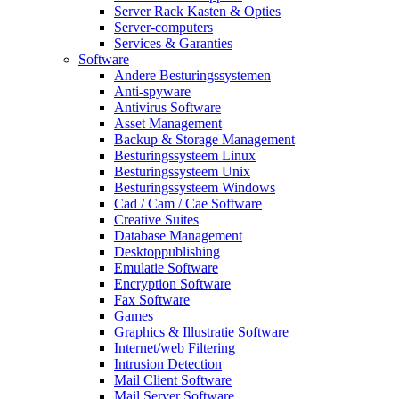
Server Rack Kasten & Opties
Server-computers
Services & Garanties
Software
Andere Besturingssystemen
Anti-spyware
Antivirus Software
Asset Management
Backup & Storage Management
Besturingssysteem Linux
Besturingssysteem Unix
Besturingssysteem Windows
Cad / Cam / Cae Software
Creative Suites
Database Management
Desktoppublishing
Emulatie Software
Encryption Software
Fax Software
Games
Graphics & Illustratie Software
Internet/web Filtering
Intrusion Detection
Mail Client Software
Mail Server Software