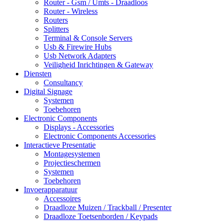
Router - Gsm / Umts - Draadloos
Router - Wireless
Routers
Splitters
Terminal & Console Servers
Usb & Firewire Hubs
Usb Network Adapters
Veiligheid Inrichtingen & Gateway
Diensten
Consultancy
Digital Signage
Systemen
Toebehoren
Electronic Components
Displays - Accessories
Electronic Components Accessories
Interactieve Presentatie
Montagesystemen
Projectieschermen
Systemen
Toebehoren
Invoerapparatuur
Accessoires
Draadloze Muizen / Trackball / Presenter
Draadloze Toetsenborden / Keypads