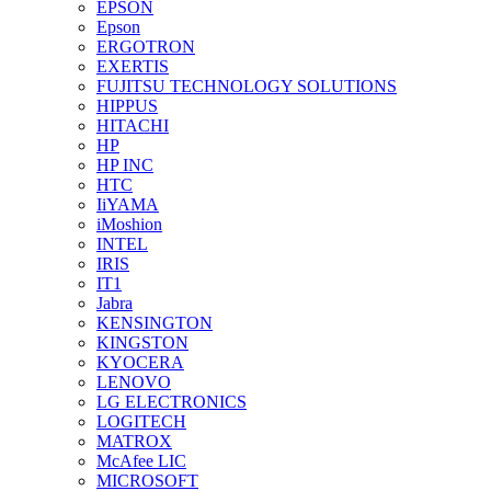
EPSON
Epson
ERGOTRON
EXERTIS
FUJITSU TECHNOLOGY SOLUTIONS
HIPPUS
HITACHI
HP
HP INC
HTC
IiYAMA
iMoshion
INTEL
IRIS
IT1
Jabra
KENSINGTON
KINGSTON
KYOCERA
LENOVO
LG ELECTRONICS
LOGITECH
MATROX
McAfee LIC
MICROSOFT