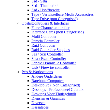
Ssd - Sata
Ssd - Thunderbolt
Ssd - Usb/firewire
Tape / Verwisselbare Media Accessoires
Tape Drive (non Categorised)
Opslagcontrollers & Interfaces
Fibre Channel-controller
Interface Cards (non Categorised)
Multi Controller
Pcmcia Controller
Raid Controller
Raid Controller Supplies
Sas / Scsi Controller
Sata / Esata Controller
Seriële / Parallelle Controller
Usb / Firewire-controller
Pc's & Workstations
Andere Onderdelen
Barebone Computers
Desktop Pc ( Non Categorised)
Desktops - Professioneel Gebruik
Desktops Voor Thuisgebruik
Diensten & Garanties
Diversen
Kassalades