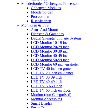
Moederborden/ Geheugen/ Processors
Geheugen Modules
Moederborden
Processoren
Riser-kaarten
Monitoren & Tv’s
Arms And Mounts
Diensten & Garanties
Digital Signage/ Signage System
LCD Monitor 10-19 inch
LCD Monitor 20-29 inch
LCD Monitor 30-39 inch
LCD Monitor 40-49 inch
LCD Monitor 50-59 inch
LCD Monitor 60 inch en groter
LCD TV 40 inch en groter
LED TV 29 inch en kleiner
LED TV 30-39 inch
LED TV 40-49 inch
LED TV 50-59 inch
LED TV 60 inch en groter
Monitor (non Categorised)
Monitor Accessoires
Smart Display
Smart Tv