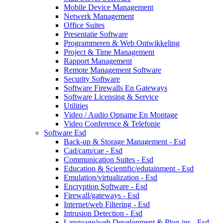
Mobile Device Management
Netwerk Management
Office Suites
Presentatie Software
Programmeren & Web Ontwikkeling
Project & Time Management
Rapport Management
Remote Management Software
Security Software
Software Firewalls En Gateways
Software Licensing & Service
Utilities
Video / Audio Opname En Montage
Video Conference & Telefonie
Software Esd
Back-up & Storage Management - Esd
Cad/cam/cae - Esd
Communication Suites - Esd
Education & Scientific/edutainment - Esd
Emulation/virtualization - Esd
Encryption Software - Esd
Firewall/gateways - Esd
Internet/web Filtering - Esd
Intrusion Detection - Esd
Language/web Development & Plug-ins - Esd