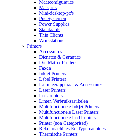
Maatconfiguraties
Mac-pc's
Mini-desktop-pc's
Pos Systemen
Power Supplies
Standaards
Thin Clients
Workstations
Printers
Accessoires
Diensten & Garanties
Dot Matrix Printers
Faxen
Inkjet Printers
Label Printers
Lamineerapparaat & Accessoires
Laser Printers
Led-printers
Linten Verbruiksartikelen
Multifunctionele Inkjet Printers
Multifunctionele Laser Printers
Multifunctionele Led Printers
Printer (non Categorised)
Rekenmachines En Typemachines
Thermische Printers