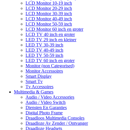
LCD Monitor 10-19 inch
LCD Monitor 20-29 inch
LCD Monitor 30-39 inch
LCD Monitor 40-49 inch
LCD Monitor 50-59 inch
LCD Monitor 60 inch en groter
LCD TV 40 inch en groter
LED TV 29 inch en kleiner
LED TV 30-39 inch
LED TV 40-49 inch
LED TV 50-59 inch
LED TV 60 inch en groter
Monitor (non Categorised)
Monitor Accessoires
Smart Display
Smart Tv
Tv Accessoires
Multimedia & Games
Audio / Video Accessories
Audio / Video Switch
Diensten En Garanties
Digital Photo Frame
Draadloos Multimedia Consoles
Draadloze Av Zender / Ontvanger
Draadloze Headsets