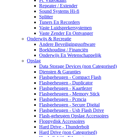
Pc Videokaart
Repeater / Extender
Sound Systems Hi-fi
Splitter
Tuners En Recorders
Vaste Luidsprekersystemen
Vaste Zender En Ontvanger
Onderwijs & Recreatie
Andere Beveiligingssoftware
Boekhouding / Financiën
Onderwijs En Wetenschappelijk
Opslag
Data Storage Devices (non Categorised)
Diensten & Garanties
Flashgeheugen - Compact Flash
Flashgeheugen - Duplicator
Flashgeheugen - Kaartlezer
Flashgeheugen - Memory Stick
Flashgeheugen - Pcmcia
Flashgeheugen - Secure Digital
Flashgeheugen - Usb Flash Drive
Flash-geheugen Opslag Accessoires
Floppydisk Accessoires
Hard Drive - Thunderbolt
Hard Drive (non Categorised)