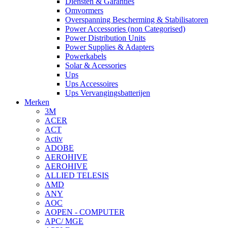
Diensten & Garanties
Omvormers
Overspanning Bescherming & Stabilisatoren
Power Accessories (non Categorised)
Power Distribution Units
Power Supplies & Adapters
Powerkabels
Solar & Acessories
Ups
Ups Accessoires
Ups Vervangingsbatterijen
Merken
3M
ACER
ACT
Activ
ADOBE
AEROHIVE
AEROHIVE
ALLIED TELESIS
AMD
ANY
AOC
AOPEN - COMPUTER
APC/ MGE