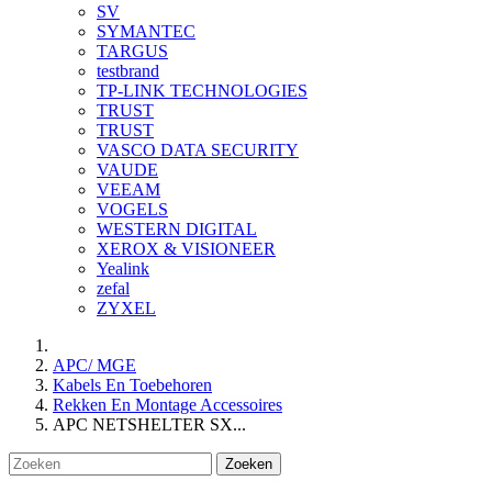
SV
SYMANTEC
TARGUS
testbrand
TP-LINK TECHNOLOGIES
TRUST
TRUST
VASCO DATA SECURITY
VAUDE
VEEAM
VOGELS
WESTERN DIGITAL
XEROX & VISIONEER
Yealink
zefal
ZYXEL
APC/ MGE
Kabels En Toebehoren
Rekken En Montage Accessoires
APC NETSHELTER SX...
Zoeken