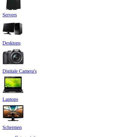
Servers
Desktops
Digitale Camera's
Laptops
Schermen