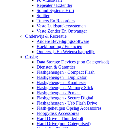
Pc Videokaart
Repeater / Extender
Sound Systems Hi-fi
Splitter
Tuners En Recorders
Vaste Luidsprekersystemen
Vaste Zender En Ontvanger
Onderwijs & Recreatie
Andere Beveiligingssoftware
Boekhouding / Financiën
Onderwijs En Wetenschappelijk
Opslag
Data Storage Devices (non Categorised)
Diensten & Garanties
Flashgeheugen - Compact Flash
Flashgeheugen - Duplicator
Flashgeheugen - Kaartlezer
Flashgeheugen - Memory Stick
Flashgeheugen - Pcmcia
Flashgeheugen - Secure Digital
Flashgeheugen - Usb Flash Drive
Flash-geheugen Opslag Accessoires
Floppydisk Accessoires
Hard Drive - Thunderbolt
Hard Drive (non Categorised)