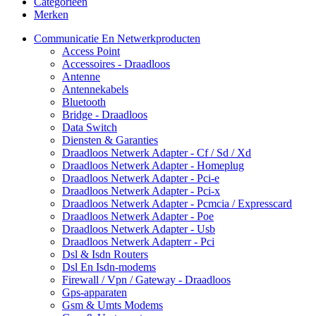
Categorieën
Merken
Communicatie En Netwerkproducten
Access Point
Accessoires - Draadloos
Antenne
Antennekabels
Bluetooth
Bridge - Draadloos
Data Switch
Diensten & Garanties
Draadloos Netwerk Adapter - Cf / Sd / Xd
Draadloos Netwerk Adapter - Homeplug
Draadloos Netwerk Adapter - Pci-e
Draadloos Netwerk Adapter - Pci-x
Draadloos Netwerk Adapter - Pcmcia / Expresscard
Draadloos Netwerk Adapter - Poe
Draadloos Netwerk Adapter - Usb
Draadloos Netwerk Adapterr - Pci
Dsl & Isdn Routers
Dsl En Isdn-modems
Firewall / Vpn / Gateway - Draadloos
Gps-apparaten
Gsm & Umts Modems