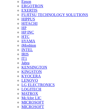
Epson
ERGOTRON
EXERTIS
FUJITSU TECHNOLOGY SOLUTIONS
HIPPUS
HITACHI
HP
HP INC
HTC
IiYAMA
iMoshion
INTEL
IRIS
IT1
Jabra
KENSINGTON
KINGSTON
KYOCERA
LENOVO
LG ELECTRONICS
LOGITECH
MATROX
McAfee LIC
MICROSOFT
MICROSOFT