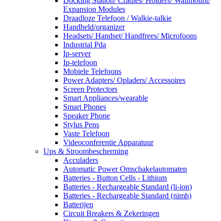
Docking Station/ Cradles/ Holders/ Wallmount/
Expansion Modules
Draadloze Telefoon / Walkie-talkie
Handheld/organizer
Headsets/ Handset/ Handfrees/ Microfoons
Industrial Pda
Ip-server
Ip-telefoon
Mobiele Telefoons
Power Adapters/ Opladers/ Accessoires
Screen Protectors
Smart Appliances/wearable
Smart Phones
Speaker Phone
Stylus Pens
Vaste Telefoon
Videoconferentie Apparatuur
Ups & Stroombescherming
Acculaders
Automatic Power Omschakelautomaten
Batteries - Button Cells - Lithium
Batteries - Rechargeable Standard (li-ion)
Batteries - Rechargeable Standard (nimh)
Batterijen
Circuit Breakers & Zekeringen