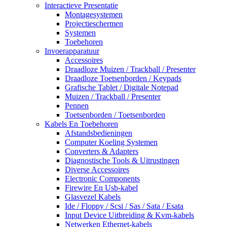
Interactieve Presentatie
Montagesystemen
Projectieschermen
Systemen
Toebehoren
Invoerapparatuur
Accessoires
Draadloze Muizen / Trackball / Presenter
Draadloze Toetsenborden / Keypads
Grafische Tablet / Digitale Notepad
Muizen / Trackball / Presenter
Pennen
Toetsenborden / Toetsenborden
Kabels En Toebehoren
Afstandsbedieningen
Computer Koeling Systemen
Converters & Adapters
Diagnostische Tools & Uitrustingen
Diverse Accessoires
Electronic Components
Firewire En Usb-kabel
Glasvezel Kabels
Ide / Floppy / Scsi / Sas / Sata / Esata
Input Device Uitbreiding & Kvm-kabels
Netwerken Ethernet-kabels