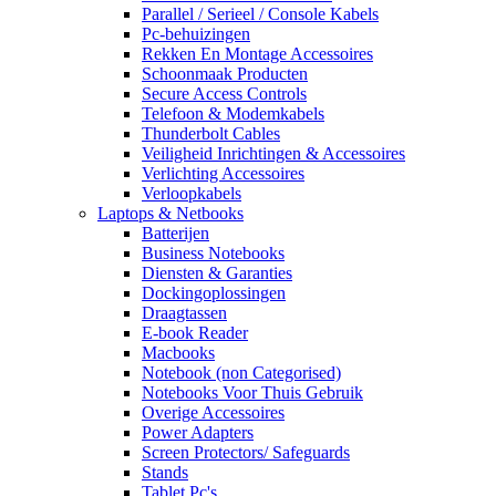
Parallel / Serieel / Console Kabels
Pc-behuizingen
Rekken En Montage Accessoires
Schoonmaak Producten
Secure Access Controls
Telefoon & Modemkabels
Thunderbolt Cables
Veiligheid Inrichtingen & Accessoires
Verlichting Accessoires
Verloopkabels
Laptops & Netbooks
Batterijen
Business Notebooks
Diensten & Garanties
Dockingoplossingen
Draagtassen
E-book Reader
Macbooks
Notebook (non Categorised)
Notebooks Voor Thuis Gebruik
Overige Accessoires
Power Adapters
Screen Protectors/ Safeguards
Stands
Tablet Pc's