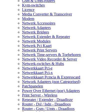
Gsm & Umts-routers
Kvm-switches
Licence
Media Converter & Transceiver
Modem
Netwerk Accessoires
Netwerk Adapters
Netwerk Bridges
Netwerk Extender & Repeater
Netwerk Modules
Netwerk Pci Kaart
Netwerk Print Servers
Netwerk Time-servers & Toebehoren
Netwerk Video Recorder & Server
Netwerk-switches & Hubs
Netwerkkaart Pci-e
Netwerkkaart Pci-x
Netwerkkaart Pcmcia & Expresscard
Network Adapters (non Categorised)
Patchpanelen
Power Over Ethernet (poe) Adapters
Print Server - Wireless
Repeater / Extender - Draadloze
Router - Dsl / Isdn - Draadloos
Router - Gsm / Umts - Draadloos