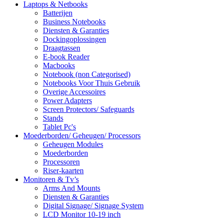
Laptops & Netbooks
Batterijen
Business Notebooks
Diensten & Garanties
Dockingoplossingen
Draagtassen
E-book Reader
Macbooks
Notebook (non Categorised)
Notebooks Voor Thuis Gebruik
Overige Accessoires
Power Adapters
Screen Protectors/ Safeguards
Stands
Tablet Pc's
Moederborden/ Geheugen/ Processors
Geheugen Modules
Moederborden
Processoren
Riser-kaarten
Monitoren & Tv’s
Arms And Mounts
Diensten & Garanties
Digital Signage/ Signage System
LCD Monitor 10-19 inch