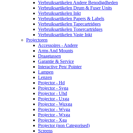
Verbruiksartikelen Andere Benodigdheden
Verbruiksartikelen Drum & Fuser Units
Verbruiksartikelen Inkt
Verbruiksartikelen Papers & Labels
Verbruiksartikelen Tapecartridges
Verbruiksartikelen Tonercartridges
Verbruiksartikelen Vaste Inkt
Projectoren
Accessoires - Andere
Arms And Mounts
Draagtassen
Garantie & Service
Interactive Pen/ Pointer
Lampen
Lenzen
Projector - Hd
Projector - Svga
Projector - Uhd
Projector - Uxga
Projector - Wuxga
Projector - Wvga
Projector - Wxga
Projector - Xga
Projector (non Categorised)
Screens