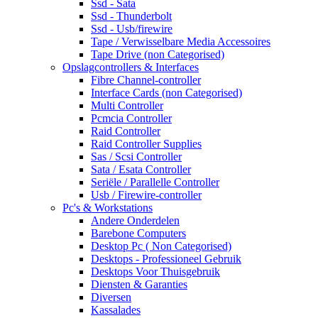
Ssd - Sata
Ssd - Thunderbolt
Ssd - Usb/firewire
Tape / Verwisselbare Media Accessoires
Tape Drive (non Categorised)
Opslagcontrollers & Interfaces
Fibre Channel-controller
Interface Cards (non Categorised)
Multi Controller
Pcmcia Controller
Raid Controller
Raid Controller Supplies
Sas / Scsi Controller
Sata / Esata Controller
Seriële / Parallelle Controller
Usb / Firewire-controller
Pc's & Workstations
Andere Onderdelen
Barebone Computers
Desktop Pc ( Non Categorised)
Desktops - Professioneel Gebruik
Desktops Voor Thuisgebruik
Diensten & Garanties
Diversen
Kassalades