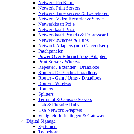
Netwerk Pci Kaart
Netwerk Print Servers
Netwerk Time-servers & Toebehoren
Netwerk Video Recorder & Server
Netwerkkaart Pci-e
Netwerkkaart Pci-x
Netwerkkaart Pcmcia & Expresscard
Netwerk-switches & Hubs
Network Adapters (non Categorised)
Patchpanelen
Power Over Ethernet (poe) Adapters
Print Server - Wireless
Repeater / Extender - Draadloze
Router - Dsl / Isdn - Draadloos
Router - Gsm / Umts - Draadloos
Router - Wireless
Routers
Splitters
Terminal & Console Servers
Usb & Firewire Hubs
Usb Network Adapters
Veiligheid Inrichtingen & Gateway
Digital Signage
Systemen
Toebehoren