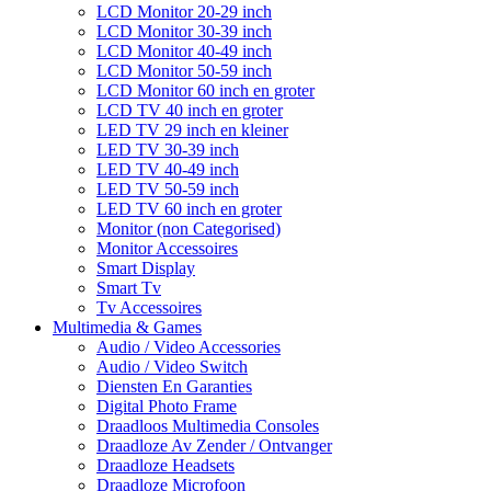
LCD Monitor 20-29 inch
LCD Monitor 30-39 inch
LCD Monitor 40-49 inch
LCD Monitor 50-59 inch
LCD Monitor 60 inch en groter
LCD TV 40 inch en groter
LED TV 29 inch en kleiner
LED TV 30-39 inch
LED TV 40-49 inch
LED TV 50-59 inch
LED TV 60 inch en groter
Monitor (non Categorised)
Monitor Accessoires
Smart Display
Smart Tv
Tv Accessoires
Multimedia & Games
Audio / Video Accessories
Audio / Video Switch
Diensten En Garanties
Digital Photo Frame
Draadloos Multimedia Consoles
Draadloze Av Zender / Ontvanger
Draadloze Headsets
Draadloze Microfoon