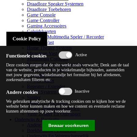
Draadloze Speaker Systemen
Draadloze Toebehoren
Game Console
Game Controller
Gaming Accessoires
Geluidskaarten
Handheld Multimedia Speler / Recorder
Cookie Policy
Headsets Vast
Home Theater Systems
Microfoon Vast
Functionele cookies
Multimedia Consoles
Multimedia Mixer / Versterker
Deze cookies zorgen dat de site werkt zoals verwacht; Denk aan de taal
Multimedia Productie
van de website, producten in je winkelmandje bijhouden, aanmelden
met jouw gegevens, winkelmandje het formulier bij het afrekenen,
Optical Disk Drive
zoekresultaten filteren etc.
Pc Videokaart
Repeater / Extender
Sound Systems Hi-fi
Andere cookies
Splitter
We gebruiken analytische & tracking cookies om te kijken hoe we de
Tuners En Recorders
website beter kunnen maken en hoe we content en eventuele reclame
Vaste Luidsprekersystemen
kunnen afstemmen op jouw voorkeur.
Vaste Zender En Ontvanger
Onderwijs & Recreatie
Andere Beveiligingssoftware
Bewaar voorkeuren
Boekhouding / Financiën
Onderwijs En Wetenschappelijk