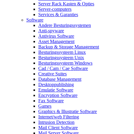
Server Rack Kasten & Opties
Server-computers
Services & Garanties
Software
Andere Besturingssystemen
Anti-spyware
Antivirus Software
Asset Management
Backup & Storage Management
Besturingssysteem Linux
Besturingssysteem Unix
Besturingssysteem Windows
Cad / Cam / Cae Software
Creative Suites
Database Management
Desktoppublishing
Emulatie Software
Encryption Software
Fax Software
Games
Graphics & Illustratie Software
Internet/web Filtering
Intrusion Detection
Mail Client Software
Mail Server Software