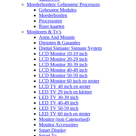
Moederborden/ Geheugen/ Processors
Geheugen Modules
Moederborden
Processoren
Riser-kaarten
Monitoren & Tv’s
Arms And Mounts
Diensten & Garanties
Digital Signage/ Signage System
LCD Monitor 10-19 inch
LCD Monitor 20-29 inch
LCD Monitor 30-39 inch
LCD Monitor 40-49 inch
LCD Monitor 50-59 inch
LCD Monitor 60 inch en groter
LCD TV 40 inch en groter
LED TV 29 inch en kleiner
LED TV 30-39 inch
LED TV 40-49 inch
LED TV 50-59 inch
LED TV 60 inch en groter
Monitor (non Categorised)
Monitor Accessoires
Smart Display
Smart Tv