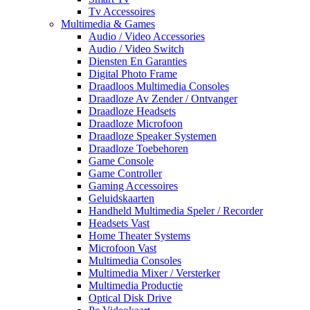
Tv Accessoires
Multimedia & Games
Audio / Video Accessories
Audio / Video Switch
Diensten En Garanties
Digital Photo Frame
Draadloos Multimedia Consoles
Draadloze Av Zender / Ontvanger
Draadloze Headsets
Draadloze Microfoon
Draadloze Speaker Systemen
Draadloze Toebehoren
Game Console
Game Controller
Gaming Accessoires
Geluidskaarten
Handheld Multimedia Speler / Recorder
Headsets Vast
Home Theater Systems
Microfoon Vast
Multimedia Consoles
Multimedia Mixer / Versterker
Multimedia Productie
Optical Disk Drive