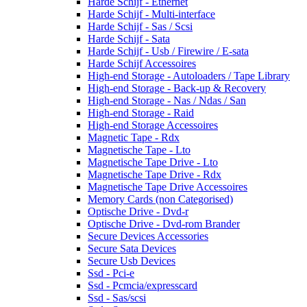
Harde Schijf - Ethernet
Harde Schijf - Multi-interface
Harde Schijf - Sas / Scsi
Harde Schijf - Sata
Harde Schijf - Usb / Firewire / E-sata
Harde Schijf Accessoires
High-end Storage - Autoloaders / Tape Library
High-end Storage - Back-up & Recovery
High-end Storage - Nas / Ndas / San
High-end Storage - Raid
High-end Storage Accessoires
Magnetic Tape - Rdx
Magnetische Tape - Lto
Magnetische Tape Drive - Lto
Magnetische Tape Drive - Rdx
Magnetische Tape Drive Accessoires
Memory Cards (non Categorised)
Optische Drive - Dvd-r
Optische Drive - Dvd-rom Brander
Secure Devices Accessories
Secure Sata Devices
Secure Usb Devices
Ssd - Pci-e
Ssd - Pcmcia/expresscard
Ssd - Sas/scsi