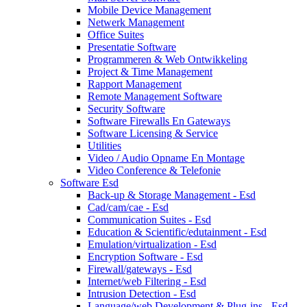
Mobile Device Management
Netwerk Management
Office Suites
Presentatie Software
Programmeren & Web Ontwikkeling
Project & Time Management
Rapport Management
Remote Management Software
Security Software
Software Firewalls En Gateways
Software Licensing & Service
Utilities
Video / Audio Opname En Montage
Video Conference & Telefonie
Software Esd
Back-up & Storage Management - Esd
Cad/cam/cae - Esd
Communication Suites - Esd
Education & Scientific/edutainment - Esd
Emulation/virtualization - Esd
Encryption Software - Esd
Firewall/gateways - Esd
Internet/web Filtering - Esd
Intrusion Detection - Esd
Language/web Development & Plug-ins - Esd