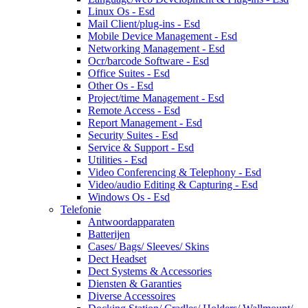
Linux Os - Esd
Mail Client/plug-ins - Esd
Mobile Device Management - Esd
Networking Management - Esd
Ocr/barcode Software - Esd
Office Suites - Esd
Other Os - Esd
Project/time Management - Esd
Remote Access - Esd
Report Management - Esd
Security Suites - Esd
Service & Support - Esd
Utilities - Esd
Video Conferencing & Telephony - Esd
Video/audio Editing & Capturing - Esd
Windows Os - Esd
Telefonie
Antwoordapparaten
Batterijen
Cases/ Bags/ Sleeves/ Skins
Dect Headset
Dect Systems & Accessories
Diensten & Garanties
Diverse Accessoires