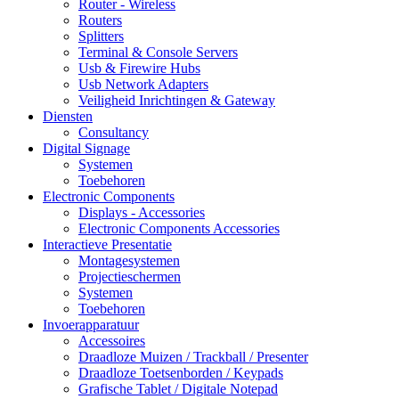
Router - Wireless
Routers
Splitters
Terminal & Console Servers
Usb & Firewire Hubs
Usb Network Adapters
Veiligheid Inrichtingen & Gateway
Diensten
Consultancy
Digital Signage
Systemen
Toebehoren
Electronic Components
Displays - Accessories
Electronic Components Accessories
Interactieve Presentatie
Montagesystemen
Projectieschermen
Systemen
Toebehoren
Invoerapparatuur
Accessoires
Draadloze Muizen / Trackball / Presenter
Draadloze Toetsenborden / Keypads
Grafische Tablet / Digitale Notepad