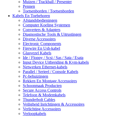
Muizen / Trackball / Presenter
Pennen
Toetsenborden / Toetsenborden
Kabels En Toebehoren
Afstandsbedieningen
Computer Koeling Systemen
Converters & Adapters
Diagnostische Tools & Uitrustingen
Diverse Accessoires
Electronic Components
Firewire En Usb-kabel
Glasvezel Kabels
Ide / Floppy / Scsi / Sas / Sata / Esata
Input Device Uitbreiding & Kvm-kabels
Netwerken Ethernet-kabels
Parallel / Serieel / Console Kabels
Pc-behuizingen
Rekken En Montage Accessoires
Schoonmaak Producten
Secure Access Controls
Telefoon & Modemkabels
Thunderbolt Cables
Veiligheid Inrichtingen & Accessoires
Verlichting Accessoires
Verloopkabels