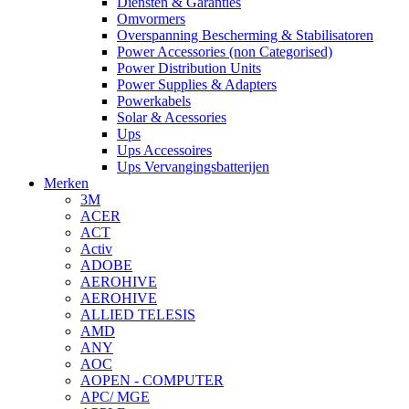
Diensten & Garanties
Omvormers
Overspanning Bescherming & Stabilisatoren
Power Accessories (non Categorised)
Power Distribution Units
Power Supplies & Adapters
Powerkabels
Solar & Acessories
Ups
Ups Accessoires
Ups Vervangingsbatterijen
Merken
3M
ACER
ACT
Activ
ADOBE
AEROHIVE
AEROHIVE
ALLIED TELESIS
AMD
ANY
AOC
AOPEN - COMPUTER
APC/ MGE