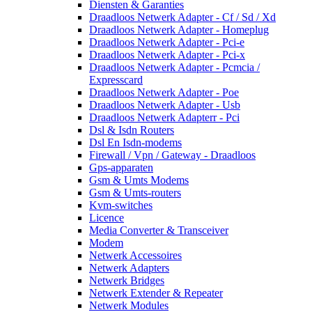
Diensten & Garanties
Draadloos Netwerk Adapter - Cf / Sd / Xd
Draadloos Netwerk Adapter - Homeplug
Draadloos Netwerk Adapter - Pci-e
Draadloos Netwerk Adapter - Pci-x
Draadloos Netwerk Adapter - Pcmcia /
Expresscard
Draadloos Netwerk Adapter - Poe
Draadloos Netwerk Adapter - Usb
Draadloos Netwerk Adapterr - Pci
Dsl & Isdn Routers
Dsl En Isdn-modems
Firewall / Vpn / Gateway - Draadloos
Gps-apparaten
Gsm & Umts Modems
Gsm & Umts-routers
Kvm-switches
Licence
Media Converter & Transceiver
Modem
Netwerk Accessoires
Netwerk Adapters
Netwerk Bridges
Netwerk Extender & Repeater
Netwerk Modules