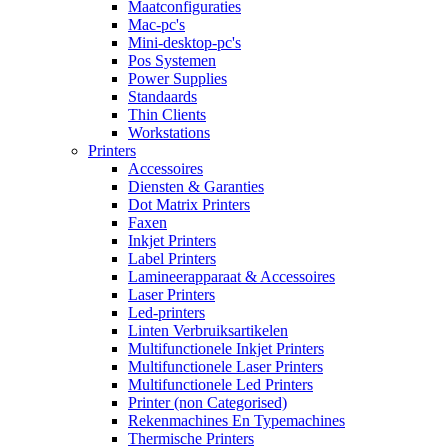
Maatconfiguraties
Mac-pc's
Mini-desktop-pc's
Pos Systemen
Power Supplies
Standaards
Thin Clients
Workstations
Printers
Accessoires
Diensten & Garanties
Dot Matrix Printers
Faxen
Inkjet Printers
Label Printers
Lamineerapparaat & Accessoires
Laser Printers
Led-printers
Linten Verbruiksartikelen
Multifunctionele Inkjet Printers
Multifunctionele Laser Printers
Multifunctionele Led Printers
Printer (non Categorised)
Rekenmachines En Typemachines
Thermische Printers