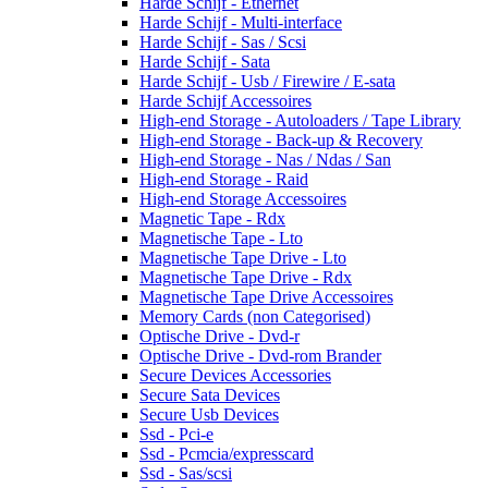
Harde Schijf - Ethernet
Harde Schijf - Multi-interface
Harde Schijf - Sas / Scsi
Harde Schijf - Sata
Harde Schijf - Usb / Firewire / E-sata
Harde Schijf Accessoires
High-end Storage - Autoloaders / Tape Library
High-end Storage - Back-up & Recovery
High-end Storage - Nas / Ndas / San
High-end Storage - Raid
High-end Storage Accessoires
Magnetic Tape - Rdx
Magnetische Tape - Lto
Magnetische Tape Drive - Lto
Magnetische Tape Drive - Rdx
Magnetische Tape Drive Accessoires
Memory Cards (non Categorised)
Optische Drive - Dvd-r
Optische Drive - Dvd-rom Brander
Secure Devices Accessories
Secure Sata Devices
Secure Usb Devices
Ssd - Pci-e
Ssd - Pcmcia/expresscard
Ssd - Sas/scsi