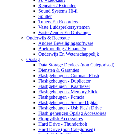
Pc Videokaart
Repeater / Extender
Sound Systems Hi-fi
Splitter
Tuners En Recorders
Vaste Luidsprekersystemen
Vaste Zender En Ontvanger
Onderwijs & Recreatie
Andere Beveiligingssoftware
Boekhouding / Financiën
Onderwijs En Wetenschappelijk
Opslag
Data Storage Devices (non Categorised)
Diensten & Garanties
Flashgeheugen - Compact Flash
Flashgeheugen - Duplicator
Flashgeheugen - Kaartlezer
Flashgeheugen - Memory Stick
Flashgeheugen - Pcmcia
Flashgeheugen - Secure Digital
Flashgeheugen - Usb Flash Drive
Flash-geheugen Opslag Accessoires
Floppydisk Accessoires
Hard Drive - Thunderbolt
Hard Drive (non Categorised)