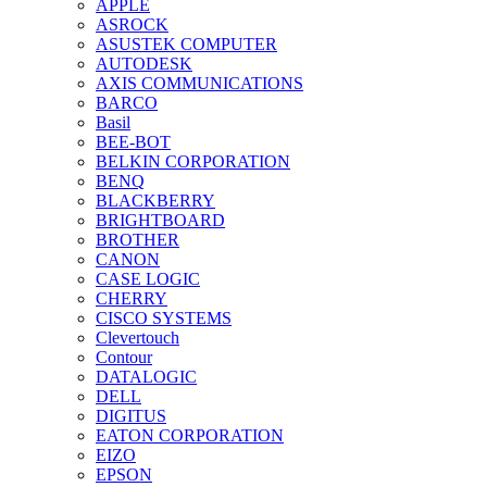
APPLE
ASROCK
ASUSTEK COMPUTER
AUTODESK
AXIS COMMUNICATIONS
BARCO
Basil
BEE-BOT
BELKIN CORPORATION
BENQ
BLACKBERRY
BRIGHTBOARD
BROTHER
CANON
CASE LOGIC
CHERRY
CISCO SYSTEMS
Clevertouch
Contour
DATALOGIC
DELL
DIGITUS
EATON CORPORATION
EIZO
EPSON