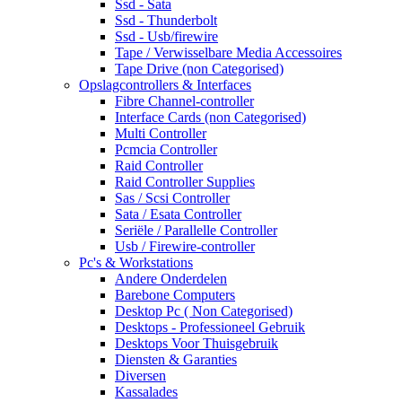
Ssd - Sata
Ssd - Thunderbolt
Ssd - Usb/firewire
Tape / Verwisselbare Media Accessoires
Tape Drive (non Categorised)
Opslagcontrollers & Interfaces
Fibre Channel-controller
Interface Cards (non Categorised)
Multi Controller
Pcmcia Controller
Raid Controller
Raid Controller Supplies
Sas / Scsi Controller
Sata / Esata Controller
Seriële / Parallelle Controller
Usb / Firewire-controller
Pc's & Workstations
Andere Onderdelen
Barebone Computers
Desktop Pc ( Non Categorised)
Desktops - Professioneel Gebruik
Desktops Voor Thuisgebruik
Diensten & Garanties
Diversen
Kassalades