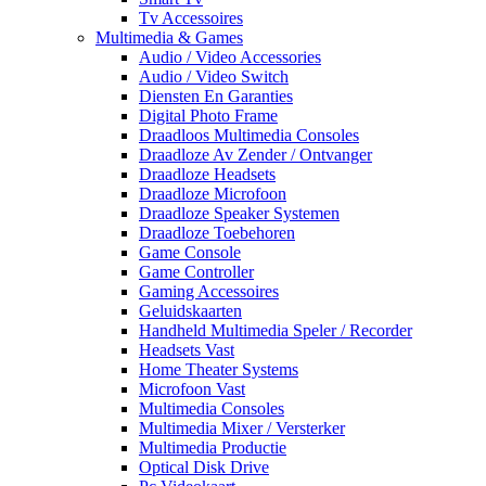
Tv Accessoires
Multimedia & Games
Audio / Video Accessories
Audio / Video Switch
Diensten En Garanties
Digital Photo Frame
Draadloos Multimedia Consoles
Draadloze Av Zender / Ontvanger
Draadloze Headsets
Draadloze Microfoon
Draadloze Speaker Systemen
Draadloze Toebehoren
Game Console
Game Controller
Gaming Accessoires
Geluidskaarten
Handheld Multimedia Speler / Recorder
Headsets Vast
Home Theater Systems
Microfoon Vast
Multimedia Consoles
Multimedia Mixer / Versterker
Multimedia Productie
Optical Disk Drive