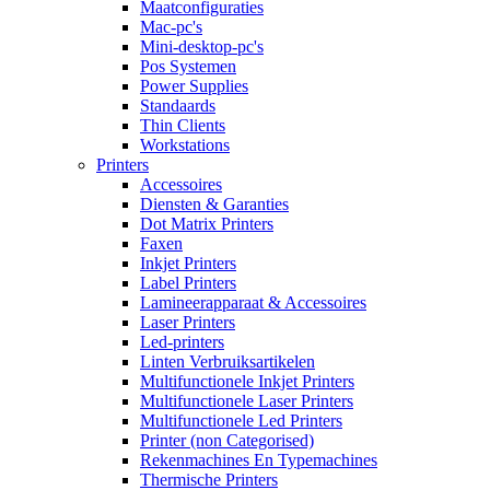
Maatconfiguraties
Mac-pc's
Mini-desktop-pc's
Pos Systemen
Power Supplies
Standaards
Thin Clients
Workstations
Printers
Accessoires
Diensten & Garanties
Dot Matrix Printers
Faxen
Inkjet Printers
Label Printers
Lamineerapparaat & Accessoires
Laser Printers
Led-printers
Linten Verbruiksartikelen
Multifunctionele Inkjet Printers
Multifunctionele Laser Printers
Multifunctionele Led Printers
Printer (non Categorised)
Rekenmachines En Typemachines
Thermische Printers