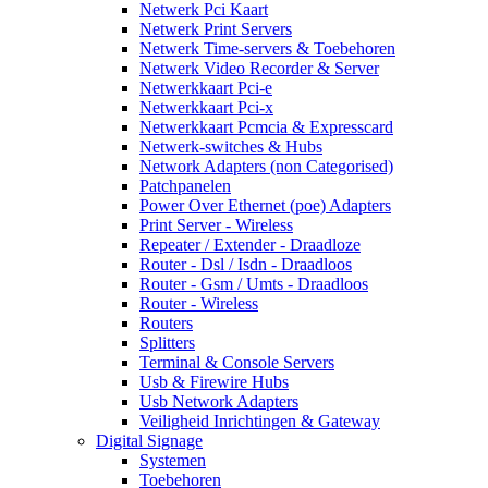
Netwerk Pci Kaart
Netwerk Print Servers
Netwerk Time-servers & Toebehoren
Netwerk Video Recorder & Server
Netwerkkaart Pci-e
Netwerkkaart Pci-x
Netwerkkaart Pcmcia & Expresscard
Netwerk-switches & Hubs
Network Adapters (non Categorised)
Patchpanelen
Power Over Ethernet (poe) Adapters
Print Server - Wireless
Repeater / Extender - Draadloze
Router - Dsl / Isdn - Draadloos
Router - Gsm / Umts - Draadloos
Router - Wireless
Routers
Splitters
Terminal & Console Servers
Usb & Firewire Hubs
Usb Network Adapters
Veiligheid Inrichtingen & Gateway
Digital Signage
Systemen
Toebehoren