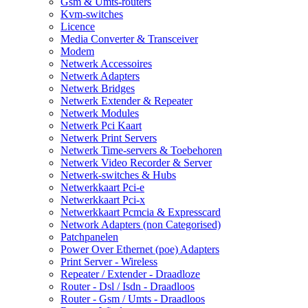
Gsm & Umts-routers
Kvm-switches
Licence
Media Converter & Transceiver
Modem
Netwerk Accessoires
Netwerk Adapters
Netwerk Bridges
Netwerk Extender & Repeater
Netwerk Modules
Netwerk Pci Kaart
Netwerk Print Servers
Netwerk Time-servers & Toebehoren
Netwerk Video Recorder & Server
Netwerk-switches & Hubs
Netwerkkaart Pci-e
Netwerkkaart Pci-x
Netwerkkaart Pcmcia & Expresscard
Network Adapters (non Categorised)
Patchpanelen
Power Over Ethernet (poe) Adapters
Print Server - Wireless
Repeater / Extender - Draadloze
Router - Dsl / Isdn - Draadloos
Router - Gsm / Umts - Draadloos