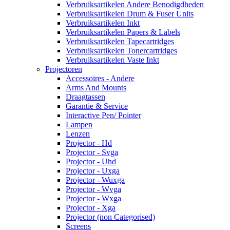
Verbruiksartikelen Andere Benodigdheden
Verbruiksartikelen Drum & Fuser Units
Verbruiksartikelen Inkt
Verbruiksartikelen Papers & Labels
Verbruiksartikelen Tapecartridges
Verbruiksartikelen Tonercartridges
Verbruiksartikelen Vaste Inkt
Projectoren
Accessoires - Andere
Arms And Mounts
Draagtassen
Garantie & Service
Interactive Pen/ Pointer
Lampen
Lenzen
Projector - Hd
Projector - Svga
Projector - Uhd
Projector - Uxga
Projector - Wuxga
Projector - Wvga
Projector - Wxga
Projector - Xga
Projector (non Categorised)
Screens