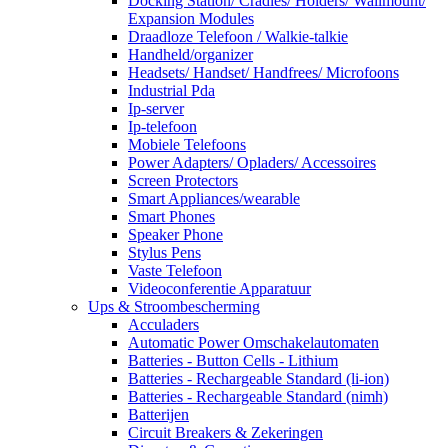
Docking Station/ Cradles/ Holders/ Wallmount/
Expansion Modules
Draadloze Telefoon / Walkie-talkie
Handheld/organizer
Headsets/ Handset/ Handfrees/ Microfoons
Industrial Pda
Ip-server
Ip-telefoon
Mobiele Telefoons
Power Adapters/ Opladers/ Accessoires
Screen Protectors
Smart Appliances/wearable
Smart Phones
Speaker Phone
Stylus Pens
Vaste Telefoon
Videoconferentie Apparatuur
Ups & Stroombescherming
Acculaders
Automatic Power Omschakelautomaten
Batteries - Button Cells - Lithium
Batteries - Rechargeable Standard (li-ion)
Batteries - Rechargeable Standard (nimh)
Batterijen
Circuit Breakers & Zekeringen