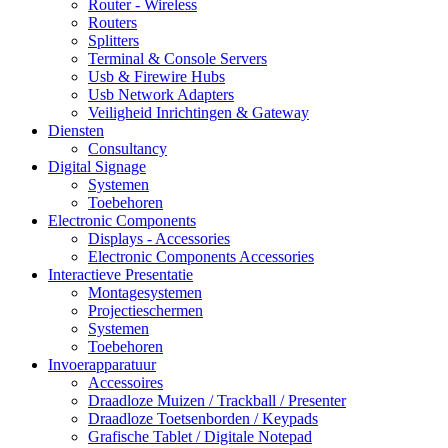
Router - Wireless
Routers
Splitters
Terminal & Console Servers
Usb & Firewire Hubs
Usb Network Adapters
Veiligheid Inrichtingen & Gateway
Diensten
Consultancy
Digital Signage
Systemen
Toebehoren
Electronic Components
Displays - Accessories
Electronic Components Accessories
Interactieve Presentatie
Montagesystemen
Projectieschermen
Systemen
Toebehoren
Invoerapparatuur
Accessoires
Draadloze Muizen / Trackball / Presenter
Draadloze Toetsenborden / Keypads
Grafische Tablet / Digitale Notepad