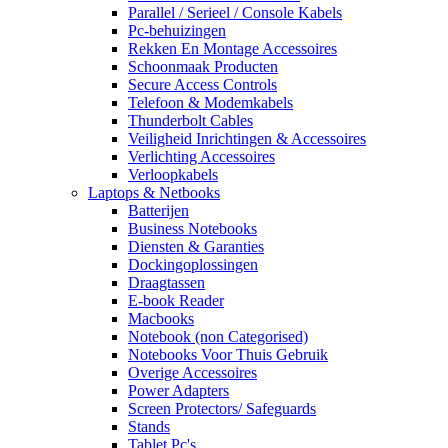
Parallel / Serieel / Console Kabels
Pc-behuizingen
Rekken En Montage Accessoires
Schoonmaak Producten
Secure Access Controls
Telefoon & Modemkabels
Thunderbolt Cables
Veiligheid Inrichtingen & Accessoires
Verlichting Accessoires
Verloopkabels
Laptops & Netbooks
Batterijen
Business Notebooks
Diensten & Garanties
Dockingoplossingen
Draagtassen
E-book Reader
Macbooks
Notebook (non Categorised)
Notebooks Voor Thuis Gebruik
Overige Accessoires
Power Adapters
Screen Protectors/ Safeguards
Stands
Tablet Pc's