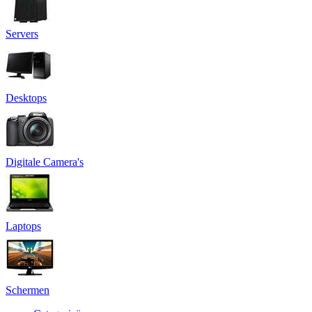
Servers
Desktops
Digitale Camera's
Laptops
Schermen