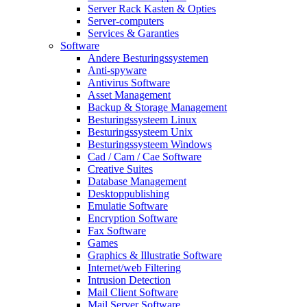
Server Rack Kasten & Opties
Server-computers
Services & Garanties
Software
Andere Besturingssystemen
Anti-spyware
Antivirus Software
Asset Management
Backup & Storage Management
Besturingssysteem Linux
Besturingssysteem Unix
Besturingssysteem Windows
Cad / Cam / Cae Software
Creative Suites
Database Management
Desktoppublishing
Emulatie Software
Encryption Software
Fax Software
Games
Graphics & Illustratie Software
Internet/web Filtering
Intrusion Detection
Mail Client Software
Mail Server Software