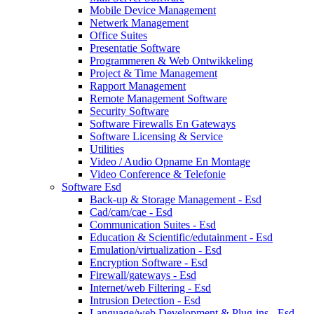
Mobile Device Management
Netwerk Management
Office Suites
Presentatie Software
Programmeren & Web Ontwikkeling
Project & Time Management
Rapport Management
Remote Management Software
Security Software
Software Firewalls En Gateways
Software Licensing & Service
Utilities
Video / Audio Opname En Montage
Video Conference & Telefonie
Software Esd
Back-up & Storage Management - Esd
Cad/cam/cae - Esd
Communication Suites - Esd
Education & Scientific/edutainment - Esd
Emulation/virtualization - Esd
Encryption Software - Esd
Firewall/gateways - Esd
Internet/web Filtering - Esd
Intrusion Detection - Esd
Language/web Development & Plug-ins - Esd