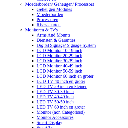
Moederborden/ Geheugen/ Processors
Geheugen Modules
Moederborden
Processoren
Riser-kaarten
Monitoren & Tv’s
Arms And Mounts
Diensten & Garanties
Digital Signage/ Signage System
LCD Monitor 10-19 inch
LCD Monitor 20-29 inch
LCD Monitor 30-39 inch
LCD Monitor 40-49 inch
LCD Monitor 50-59 inch
LCD Monitor 60 inch en groter
LCD TV 40 inch en groter
LED TV 29 inch en kleiner
LED TV 30-39 inch
LED TV 40-49 inch
LED TV 50-59 inch
LED TV 60 inch en groter
Monitor (non Categorised)
Monitor Accessoires
Smart Display
Smart Tv