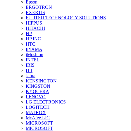
Epson
ERGOTRON
EXERTIS
FUJITSU TECHNOLOGY SOLUTIONS
HIPPUS
HITACHI
HP
HP INC
HTC
IiYAMA
iMoshion
INTEL
IRIS
IT1
Jabra
KENSINGTON
KINGSTON
KYOCERA
LENOVO
LG ELECTRONICS
LOGITECH
MATROX
McAfee LIC
MICROSOFT
MICROSOFT