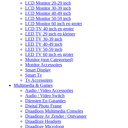
LCD Monitor 20-29 inch
LCD Monitor 30-39 inch
LCD Monitor 40-49 inch
LCD Monitor 50-59 inch
LCD Monitor 60 inch en groter
LCD TV 40 inch en groter
LED TV 29 inch en kleiner
LED TV 30-39 inch
LED TV 40-49 inch
LED TV 50-59 inch
LED TV 60 inch en groter
Monitor (non Categorised)
Monitor Accessoires
Smart Display
Smart Tv
Tv Accessoires
Multimedia & Games
Audio / Video Accessories
Audio / Video Switch
Diensten En Garanties
Digital Photo Frame
Draadloos Multimedia Consoles
Draadloze Av Zender / Ontvanger
Draadloze Headsets
Draadloze Microfoon