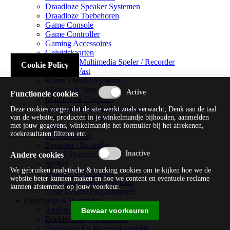
Draadloze Speaker Systemen
Draadloze Toebehoren
Game Console
Game Controller
Gaming Accessoires
Geluidskaarten
Handheld Multimedia Speler / Recorder
Cookie Policy
Headsets Vast
Home Theater Systems
Microfoon Vast
Functionele cookies
Multimedia Consoles
Multimedia Mixer / Versterker
Deze cookies zorgen dat de site werkt zoals verwacht; Denk aan de taal
Multimedia Productie
van de website, producten in je winkelmandje bijhouden, aanmelden
met jouw gegevens, winkelmandje het formulier bij het afrekenen,
Optical Disk Drive
zoekresultaten filteren etc.
Pc Videokaart
Repeater / Extender
Sound Systems Hi-fi
Andere cookies
Splitter
We gebruiken analytische & tracking cookies om te kijken hoe we de
Tuners En Recorders
website beter kunnen maken en hoe we content en eventuele reclame
Vaste Luidsprekersystemen
kunnen afstemmen op jouw voorkeur.
Vaste Zender En Ontvanger
Onderwijs & Recreatie
Andere Beveiligingssoftware
Bewaar voorkeuren
Boekhouding / Financiën
Onderwijs En Wetenschappelijk