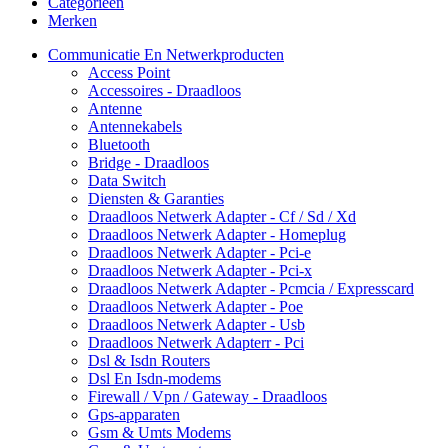
Categorieën
Merken
Communicatie En Netwerkproducten
Access Point
Accessoires - Draadloos
Antenne
Antennekabels
Bluetooth
Bridge - Draadloos
Data Switch
Diensten & Garanties
Draadloos Netwerk Adapter - Cf / Sd / Xd
Draadloos Netwerk Adapter - Homeplug
Draadloos Netwerk Adapter - Pci-e
Draadloos Netwerk Adapter - Pci-x
Draadloos Netwerk Adapter - Pcmcia / Expresscard
Draadloos Netwerk Adapter - Poe
Draadloos Netwerk Adapter - Usb
Draadloos Netwerk Adapterr - Pci
Dsl & Isdn Routers
Dsl En Isdn-modems
Firewall / Vpn / Gateway - Draadloos
Gps-apparaten
Gsm & Umts Modems