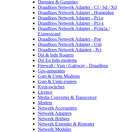
Diensten & Garanties
Draadloos Netwerk Adapter - Cf / Sd / Xd
Draadloos Netwerk Adapter - Homeplug
Draadloos Netwerk Adapter - Pci-e
Draadloos Netwerk Adapter - Pci-x
Draadloos Netwerk Adapter - Pcmcia /
Expresscard
Draadloos Netwerk Adapter - Poe
Draadloos Netwerk Adapter - Usb
Draadloos Netwerk Adapterr - Pci
Dsl & Isdn Routers
Dsl En Isdn-modems
Firewall / Vpn / Gateway - Draadloos
Gps-apparaten
Gsm & Umts Modems
Gsm & Umts-routers
Kvm-switches
Licence
Media Converter & Transceiver
Modem
Netwerk Accessoires
Netwerk Adapters
Netwerk Bridges
Netwerk Extender & Repeater
Netwerk Modules