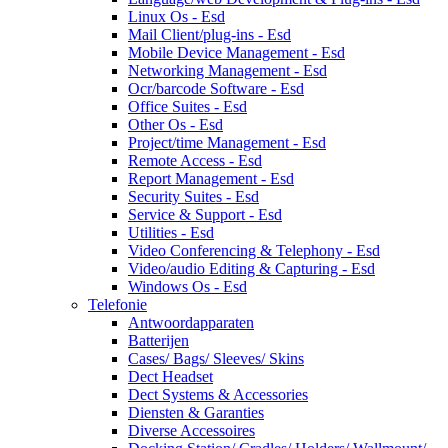
Linux Os - Esd
Mail Client/plug-ins - Esd
Mobile Device Management - Esd
Networking Management - Esd
Ocr/barcode Software - Esd
Office Suites - Esd
Other Os - Esd
Project/time Management - Esd
Remote Access - Esd
Report Management - Esd
Security Suites - Esd
Service & Support - Esd
Utilities - Esd
Video Conferencing & Telephony - Esd
Video/audio Editing & Capturing - Esd
Windows Os - Esd
Telefonie
Antwoordapparaten
Batterijen
Cases/ Bags/ Sleeves/ Skins
Dect Headset
Dect Systems & Accessories
Diensten & Garanties
Diverse Accessoires