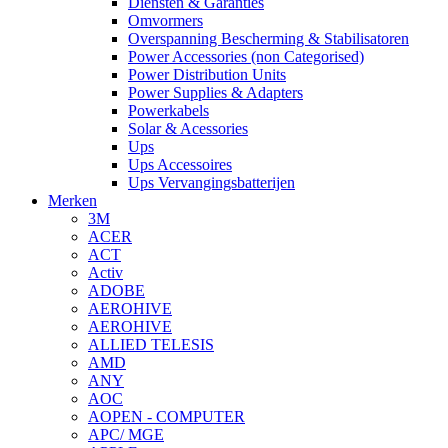
Diensten & Garanties
Omvormers
Overspanning Bescherming & Stabilisatoren
Power Accessories (non Categorised)
Power Distribution Units
Power Supplies & Adapters
Powerkabels
Solar & Acessories
Ups
Ups Accessoires
Ups Vervangingsbatterijen
Merken
3M
ACER
ACT
Activ
ADOBE
AEROHIVE
AEROHIVE
ALLIED TELESIS
AMD
ANY
AOC
AOPEN - COMPUTER
APC/ MGE