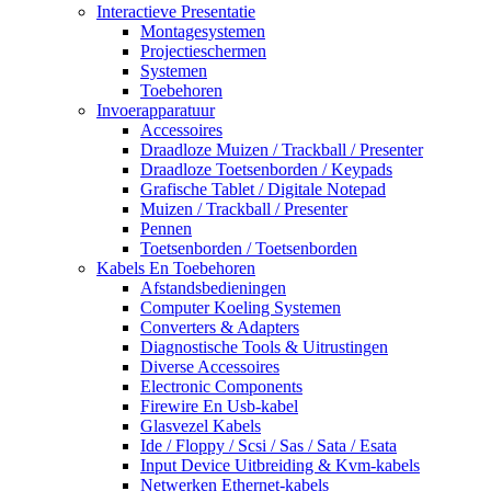
Interactieve Presentatie
Montagesystemen
Projectieschermen
Systemen
Toebehoren
Invoerapparatuur
Accessoires
Draadloze Muizen / Trackball / Presenter
Draadloze Toetsenborden / Keypads
Grafische Tablet / Digitale Notepad
Muizen / Trackball / Presenter
Pennen
Toetsenborden / Toetsenborden
Kabels En Toebehoren
Afstandsbedieningen
Computer Koeling Systemen
Converters & Adapters
Diagnostische Tools & Uitrustingen
Diverse Accessoires
Electronic Components
Firewire En Usb-kabel
Glasvezel Kabels
Ide / Floppy / Scsi / Sas / Sata / Esata
Input Device Uitbreiding & Kvm-kabels
Netwerken Ethernet-kabels