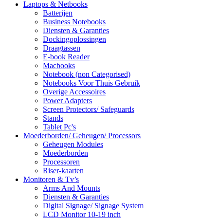
Laptops & Netbooks
Batterijen
Business Notebooks
Diensten & Garanties
Dockingoplossingen
Draagtassen
E-book Reader
Macbooks
Notebook (non Categorised)
Notebooks Voor Thuis Gebruik
Overige Accessoires
Power Adapters
Screen Protectors/ Safeguards
Stands
Tablet Pc's
Moederborden/ Geheugen/ Processors
Geheugen Modules
Moederborden
Processoren
Riser-kaarten
Monitoren & Tv’s
Arms And Mounts
Diensten & Garanties
Digital Signage/ Signage System
LCD Monitor 10-19 inch