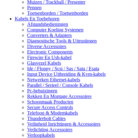
Muizen / Trackball / Presenter
Pennen
Toetsenborden / Toetsenborden
Kabels En Toebehoren
Afstandsbedieningen
Computer Koeling Systemen
Converters & Adapters
Diagnostische Tools & Uitrustingen
Diverse Accessoires
Electronic Components
Firewire En Usb-kabel
Glasvezel Kabels
Ide / Floppy / Scsi / Sas / Sata / Esata
Input Device Uitbreiding & Kvm-kabels
Netwerken Ethernet-kabels
Parallel / Serieel / Console Kabels
Pc-behuizingen
Rekken En Montage Accessoires
Schoonmaak Producten
Secure Access Controls
Telefoon & Modemkabels
Thunderbolt Cables
Veiligheid Inrichtingen & Accessoires
Verlichting Accessoires
Verloopkabels