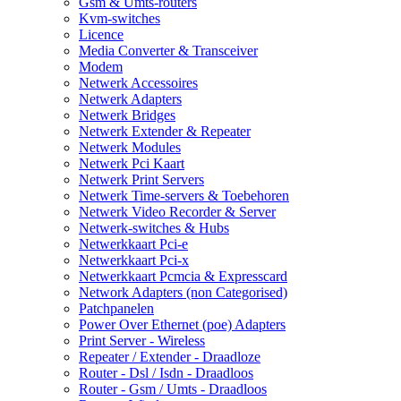
Gsm & Umts-routers
Kvm-switches
Licence
Media Converter & Transceiver
Modem
Netwerk Accessoires
Netwerk Adapters
Netwerk Bridges
Netwerk Extender & Repeater
Netwerk Modules
Netwerk Pci Kaart
Netwerk Print Servers
Netwerk Time-servers & Toebehoren
Netwerk Video Recorder & Server
Netwerk-switches & Hubs
Netwerkkaart Pci-e
Netwerkkaart Pci-x
Netwerkkaart Pcmcia & Expresscard
Network Adapters (non Categorised)
Patchpanelen
Power Over Ethernet (poe) Adapters
Print Server - Wireless
Repeater / Extender - Draadloze
Router - Dsl / Isdn - Draadloos
Router - Gsm / Umts - Draadloos