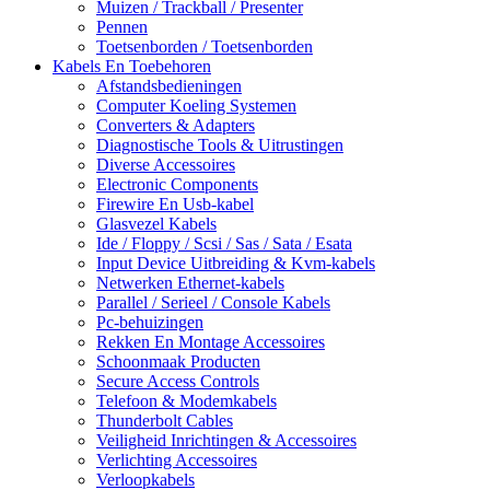
Muizen / Trackball / Presenter
Pennen
Toetsenborden / Toetsenborden
Kabels En Toebehoren
Afstandsbedieningen
Computer Koeling Systemen
Converters & Adapters
Diagnostische Tools & Uitrustingen
Diverse Accessoires
Electronic Components
Firewire En Usb-kabel
Glasvezel Kabels
Ide / Floppy / Scsi / Sas / Sata / Esata
Input Device Uitbreiding & Kvm-kabels
Netwerken Ethernet-kabels
Parallel / Serieel / Console Kabels
Pc-behuizingen
Rekken En Montage Accessoires
Schoonmaak Producten
Secure Access Controls
Telefoon & Modemkabels
Thunderbolt Cables
Veiligheid Inrichtingen & Accessoires
Verlichting Accessoires
Verloopkabels