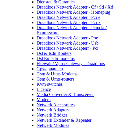
Diensten & Garanties
Draadloos Netwerk Adapter - Cf / Sd / Xd
Draadloos Netwerk Adapter - Homeplug
Draadloos Netwerk Adapter - Pci-e
Draadloos Netwerk Adapter - Pci-x
Draadloos Netwerk Adapter - Pcmcia /
Expresscard
Draadloos Netwerk Adapter - Poe
Draadloos Netwerk Adapter - Usb
Draadloos Netwerk Adapterr - Pci
Dsl & Isdn Routers
Dsl En Isdn-modems
Firewall / Vpn / Gateway - Draadloos
Gps-apparaten
Gsm & Umts Modems
Gsm & Umts-routers
Kvm-switches
Licence
Media Converter & Transceiver
Modem
Netwerk Accessoires
Netwerk Adapters
Netwerk Bridges
Netwerk Extender & Repeater
Netwerk Modules