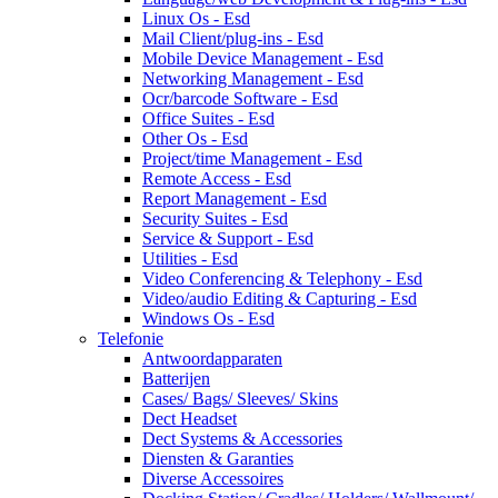
Linux Os - Esd
Mail Client/plug-ins - Esd
Mobile Device Management - Esd
Networking Management - Esd
Ocr/barcode Software - Esd
Office Suites - Esd
Other Os - Esd
Project/time Management - Esd
Remote Access - Esd
Report Management - Esd
Security Suites - Esd
Service & Support - Esd
Utilities - Esd
Video Conferencing & Telephony - Esd
Video/audio Editing & Capturing - Esd
Windows Os - Esd
Telefonie
Antwoordapparaten
Batterijen
Cases/ Bags/ Sleeves/ Skins
Dect Headset
Dect Systems & Accessories
Diensten & Garanties
Diverse Accessoires