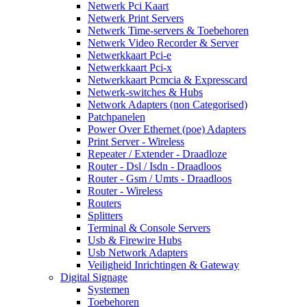
Netwerk Pci Kaart
Netwerk Print Servers
Netwerk Time-servers & Toebehoren
Netwerk Video Recorder & Server
Netwerkkaart Pci-e
Netwerkkaart Pci-x
Netwerkkaart Pcmcia & Expresscard
Netwerk-switches & Hubs
Network Adapters (non Categorised)
Patchpanelen
Power Over Ethernet (poe) Adapters
Print Server - Wireless
Repeater / Extender - Draadloze
Router - Dsl / Isdn - Draadloos
Router - Gsm / Umts - Draadloos
Router - Wireless
Routers
Splitters
Terminal & Console Servers
Usb & Firewire Hubs
Usb Network Adapters
Veiligheid Inrichtingen & Gateway
Digital Signage
Systemen
Toebehoren