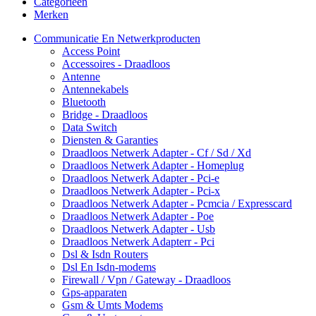
Categorieën
Merken
Communicatie En Netwerkproducten
Access Point
Accessoires - Draadloos
Antenne
Antennekabels
Bluetooth
Bridge - Draadloos
Data Switch
Diensten & Garanties
Draadloos Netwerk Adapter - Cf / Sd / Xd
Draadloos Netwerk Adapter - Homeplug
Draadloos Netwerk Adapter - Pci-e
Draadloos Netwerk Adapter - Pci-x
Draadloos Netwerk Adapter - Pcmcia / Expresscard
Draadloos Netwerk Adapter - Poe
Draadloos Netwerk Adapter - Usb
Draadloos Netwerk Adapterr - Pci
Dsl & Isdn Routers
Dsl En Isdn-modems
Firewall / Vpn / Gateway - Draadloos
Gps-apparaten
Gsm & Umts Modems