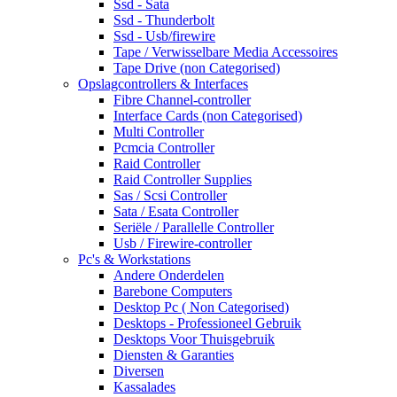
Ssd - Sata
Ssd - Thunderbolt
Ssd - Usb/firewire
Tape / Verwisselbare Media Accessoires
Tape Drive (non Categorised)
Opslagcontrollers & Interfaces
Fibre Channel-controller
Interface Cards (non Categorised)
Multi Controller
Pcmcia Controller
Raid Controller
Raid Controller Supplies
Sas / Scsi Controller
Sata / Esata Controller
Seriële / Parallelle Controller
Usb / Firewire-controller
Pc's & Workstations
Andere Onderdelen
Barebone Computers
Desktop Pc ( Non Categorised)
Desktops - Professioneel Gebruik
Desktops Voor Thuisgebruik
Diensten & Garanties
Diversen
Kassalades