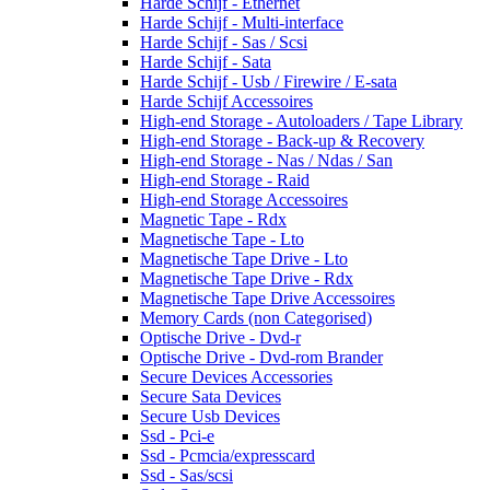
Harde Schijf - Ethernet
Harde Schijf - Multi-interface
Harde Schijf - Sas / Scsi
Harde Schijf - Sata
Harde Schijf - Usb / Firewire / E-sata
Harde Schijf Accessoires
High-end Storage - Autoloaders / Tape Library
High-end Storage - Back-up & Recovery
High-end Storage - Nas / Ndas / San
High-end Storage - Raid
High-end Storage Accessoires
Magnetic Tape - Rdx
Magnetische Tape - Lto
Magnetische Tape Drive - Lto
Magnetische Tape Drive - Rdx
Magnetische Tape Drive Accessoires
Memory Cards (non Categorised)
Optische Drive - Dvd-r
Optische Drive - Dvd-rom Brander
Secure Devices Accessories
Secure Sata Devices
Secure Usb Devices
Ssd - Pci-e
Ssd - Pcmcia/expresscard
Ssd - Sas/scsi