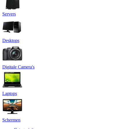
Servers
Desktops
Digitale Camera's
Laptops
Schermen