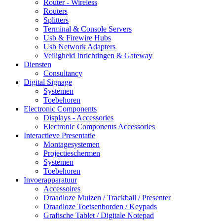
Router - Wireless
Routers
Splitters
Terminal & Console Servers
Usb & Firewire Hubs
Usb Network Adapters
Veiligheid Inrichtingen & Gateway
Diensten
Consultancy
Digital Signage
Systemen
Toebehoren
Electronic Components
Displays - Accessories
Electronic Components Accessories
Interactieve Presentatie
Montagesystemen
Projectieschermen
Systemen
Toebehoren
Invoerapparatuur
Accessoires
Draadloze Muizen / Trackball / Presenter
Draadloze Toetsenborden / Keypads
Grafische Tablet / Digitale Notepad