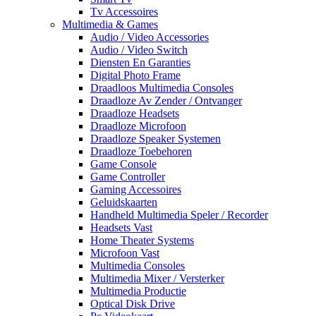
Tv Accessoires
Multimedia & Games
Audio / Video Accessories
Audio / Video Switch
Diensten En Garanties
Digital Photo Frame
Draadloos Multimedia Consoles
Draadloze Av Zender / Ontvanger
Draadloze Headsets
Draadloze Microfoon
Draadloze Speaker Systemen
Draadloze Toebehoren
Game Console
Game Controller
Gaming Accessoires
Geluidskaarten
Handheld Multimedia Speler / Recorder
Headsets Vast
Home Theater Systems
Microfoon Vast
Multimedia Consoles
Multimedia Mixer / Versterker
Multimedia Productie
Optical Disk Drive