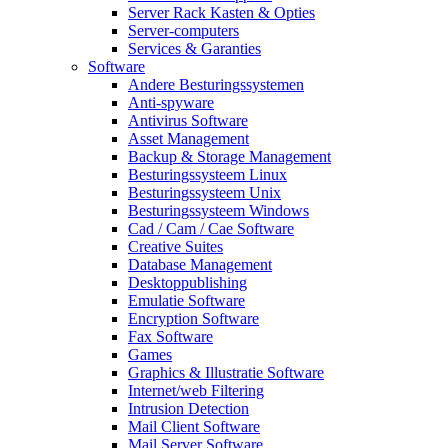
Server Rack Kasten & Opties
Server-computers
Services & Garanties
Software
Andere Besturingssystemen
Anti-spyware
Antivirus Software
Asset Management
Backup & Storage Management
Besturingssysteem Linux
Besturingssysteem Unix
Besturingssysteem Windows
Cad / Cam / Cae Software
Creative Suites
Database Management
Desktoppublishing
Emulatie Software
Encryption Software
Fax Software
Games
Graphics & Illustratie Software
Internet/web Filtering
Intrusion Detection
Mail Client Software
Mail Server Software