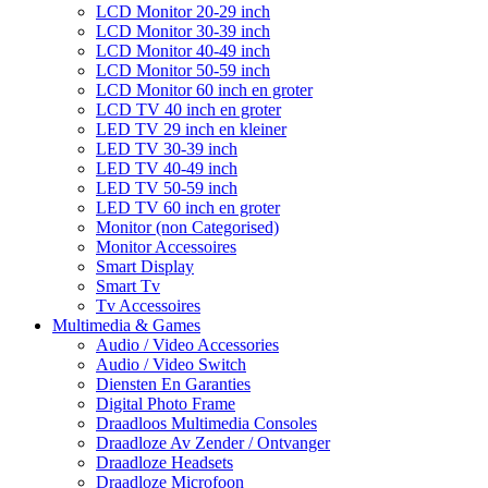
LCD Monitor 20-29 inch
LCD Monitor 30-39 inch
LCD Monitor 40-49 inch
LCD Monitor 50-59 inch
LCD Monitor 60 inch en groter
LCD TV 40 inch en groter
LED TV 29 inch en kleiner
LED TV 30-39 inch
LED TV 40-49 inch
LED TV 50-59 inch
LED TV 60 inch en groter
Monitor (non Categorised)
Monitor Accessoires
Smart Display
Smart Tv
Tv Accessoires
Multimedia & Games
Audio / Video Accessories
Audio / Video Switch
Diensten En Garanties
Digital Photo Frame
Draadloos Multimedia Consoles
Draadloze Av Zender / Ontvanger
Draadloze Headsets
Draadloze Microfoon