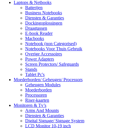
Laptops & Netbooks
Batterijen
Business Notebooks
Diensten & Garanties
Dockingoplossingen
Draagtassen
E-book Reader
Macbooks
Notebook (non Categorised)
Notebooks Voor Thuis Gebruik
Overige Accessoires
Power Adapters
Screen Protectors/ Safeguards
Stands
Tablet Pc's
Moederborden/ Geheugen/ Processors
Geheugen Modules
Moederborden
Processoren
Riser-kaarten
Monitoren & Tv’s
Arms And Mounts
Diensten & Garanties
Digital Signage/ Signage System
LCD Monitor 10-19 inch