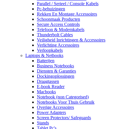
Parallel / Serieel / Console Kabels
Pc-behuizingen
Rekken En Montage Accessoires
Schoonmaak Producten
Secure Access Controls
Telefoon & Modemkabels
Thunderbolt Cables
Veiligheid Inrichtingen & Accessoires
Verlichting Accessoires
Verloopkabels
Laptops & Netbooks
Batterijen
Business Notebooks
Diensten & Garanties
Dockingoplossingen
Draagtassen
E-book Reader
Macbooks
Notebook (non Categorised)
Notebooks Voor Thuis Gebruik
Overige Accessoires
Power Adapters
Screen Protectors/ Safeguards
Stands
Tablet Pc's