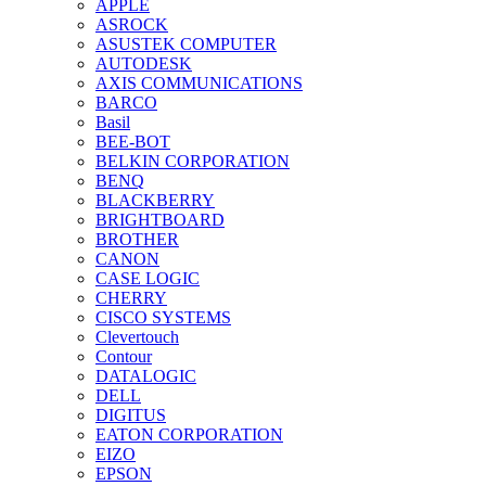
APPLE
ASROCK
ASUSTEK COMPUTER
AUTODESK
AXIS COMMUNICATIONS
BARCO
Basil
BEE-BOT
BELKIN CORPORATION
BENQ
BLACKBERRY
BRIGHTBOARD
BROTHER
CANON
CASE LOGIC
CHERRY
CISCO SYSTEMS
Clevertouch
Contour
DATALOGIC
DELL
DIGITUS
EATON CORPORATION
EIZO
EPSON