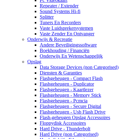
Pc Videokaart
Repeater / Extender
Sound Systems Hi-fi
Splitter
Tuners En Recorders
Vaste Luidsprekersystemen
Vaste Zender En Ontvanger
Onderwijs & Recreatie
Andere Beveiligingssoftware
Boekhouding / Financiën
Onderwijs En Wetenschappelijk
Opslag
Data Storage Devices (non Categorised)
Diensten & Garanties
Flashgeheugen - Compact Flash
Flashgeheugen - Duplicator
Flashgeheugen - Kaartlezer
Flashgeheugen - Memory Stick
Flashgeheugen - Pcmcia
Flashgeheugen - Secure Digital
Flashgeheugen - Usb Flash Drive
Flash-geheugen Opslag Accessoires
Floppydisk Accessoires
Hard Drive - Thunderbolt
Hard Drive (non Categorised)