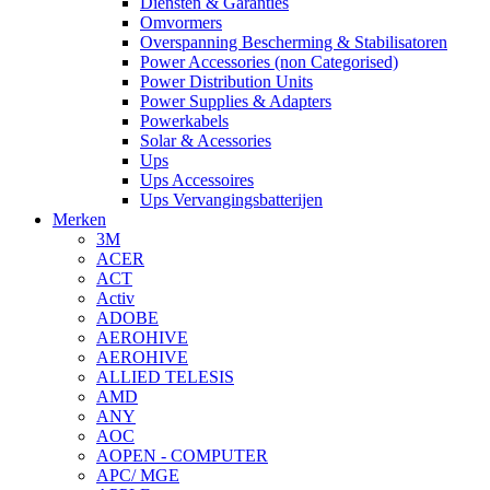
Diensten & Garanties
Omvormers
Overspanning Bescherming & Stabilisatoren
Power Accessories (non Categorised)
Power Distribution Units
Power Supplies & Adapters
Powerkabels
Solar & Acessories
Ups
Ups Accessoires
Ups Vervangingsbatterijen
Merken
3M
ACER
ACT
Activ
ADOBE
AEROHIVE
AEROHIVE
ALLIED TELESIS
AMD
ANY
AOC
AOPEN - COMPUTER
APC/ MGE