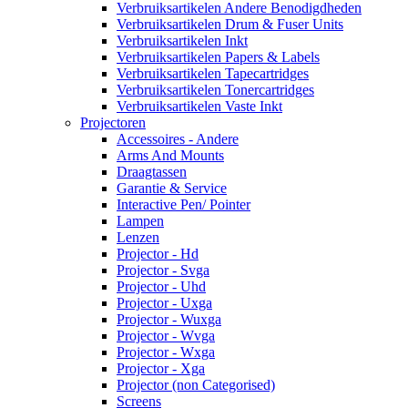
Verbruiksartikelen Andere Benodigdheden
Verbruiksartikelen Drum & Fuser Units
Verbruiksartikelen Inkt
Verbruiksartikelen Papers & Labels
Verbruiksartikelen Tapecartridges
Verbruiksartikelen Tonercartridges
Verbruiksartikelen Vaste Inkt
Projectoren
Accessoires - Andere
Arms And Mounts
Draagtassen
Garantie & Service
Interactive Pen/ Pointer
Lampen
Lenzen
Projector - Hd
Projector - Svga
Projector - Uhd
Projector - Uxga
Projector - Wuxga
Projector - Wvga
Projector - Wxga
Projector - Xga
Projector (non Categorised)
Screens