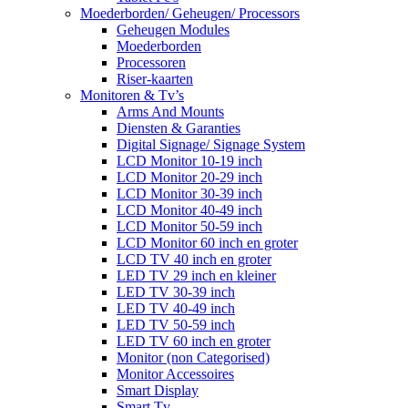
Moederborden/ Geheugen/ Processors
Geheugen Modules
Moederborden
Processoren
Riser-kaarten
Monitoren & Tv’s
Arms And Mounts
Diensten & Garanties
Digital Signage/ Signage System
LCD Monitor 10-19 inch
LCD Monitor 20-29 inch
LCD Monitor 30-39 inch
LCD Monitor 40-49 inch
LCD Monitor 50-59 inch
LCD Monitor 60 inch en groter
LCD TV 40 inch en groter
LED TV 29 inch en kleiner
LED TV 30-39 inch
LED TV 40-49 inch
LED TV 50-59 inch
LED TV 60 inch en groter
Monitor (non Categorised)
Monitor Accessoires
Smart Display
Smart Tv