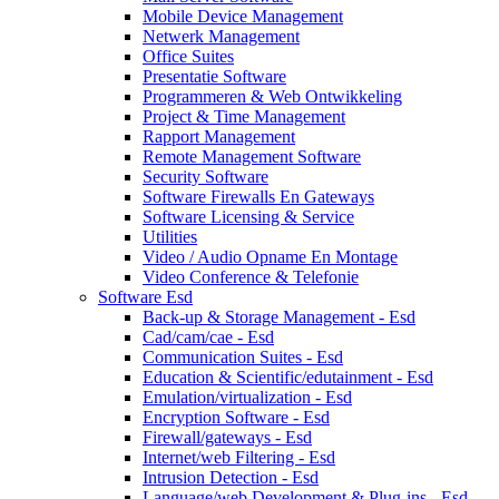
Mobile Device Management
Netwerk Management
Office Suites
Presentatie Software
Programmeren & Web Ontwikkeling
Project & Time Management
Rapport Management
Remote Management Software
Security Software
Software Firewalls En Gateways
Software Licensing & Service
Utilities
Video / Audio Opname En Montage
Video Conference & Telefonie
Software Esd
Back-up & Storage Management - Esd
Cad/cam/cae - Esd
Communication Suites - Esd
Education & Scientific/edutainment - Esd
Emulation/virtualization - Esd
Encryption Software - Esd
Firewall/gateways - Esd
Internet/web Filtering - Esd
Intrusion Detection - Esd
Language/web Development & Plug-ins - Esd