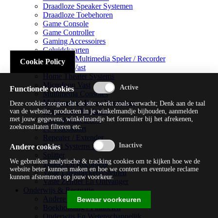
Draadloze Speaker Systemen
Draadloze Toebehoren
Game Console
Game Controller
Gaming Accessoires
Geluidskaarten
Handheld Multimedia Speler / Recorder
Cookie Policy
Headsets Vast
Home Theater Systems
Microfoon Vast
Functionele cookies
Multimedia Consoles
Multimedia Mixer / Versterker
Deze cookies zorgen dat de site werkt zoals verwacht; Denk aan de taal
Multimedia Productie
van de website, producten in je winkelmandje bijhouden, aanmelden
met jouw gegevens, winkelmandje het formulier bij het afrekenen,
Optical Disk Drive
zoekresultaten filteren etc.
Pc Videokaart
Repeater / Extender
Sound Systems Hi-fi
Andere cookies
Splitter
We gebruiken analytische & tracking cookies om te kijken hoe we de
Tuners En Recorders
website beter kunnen maken en hoe we content en eventuele reclame
Vaste Luidsprekersystemen
kunnen afstemmen op jouw voorkeur.
Vaste Zender En Ontvanger
Onderwijs & Recreatie
Andere Beveiligingssoftware
Bewaar voorkeuren
Boekhouding / Financiën
Onderwijs En Wetenschappelijk