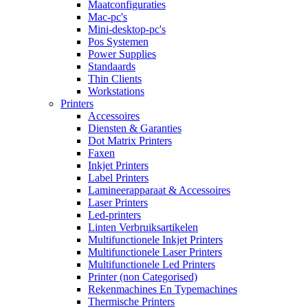
Maatconfiguraties
Mac-pc's
Mini-desktop-pc's
Pos Systemen
Power Supplies
Standaards
Thin Clients
Workstations
Printers
Accessoires
Diensten & Garanties
Dot Matrix Printers
Faxen
Inkjet Printers
Label Printers
Lamineerapparaat & Accessoires
Laser Printers
Led-printers
Linten Verbruiksartikelen
Multifunctionele Inkjet Printers
Multifunctionele Laser Printers
Multifunctionele Led Printers
Printer (non Categorised)
Rekenmachines En Typemachines
Thermische Printers