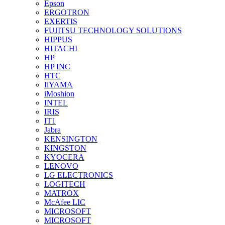
Epson
ERGOTRON
EXERTIS
FUJITSU TECHNOLOGY SOLUTIONS
HIPPUS
HITACHI
HP
HP INC
HTC
IiYAMA
iMoshion
INTEL
IRIS
IT1
Jabra
KENSINGTON
KINGSTON
KYOCERA
LENOVO
LG ELECTRONICS
LOGITECH
MATROX
McAfee LIC
MICROSOFT
MICROSOFT