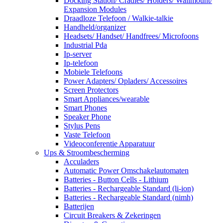
Docking Station/ Cradles/ Holders/ Wallmount/
Expansion Modules
Draadloze Telefoon / Walkie-talkie
Handheld/organizer
Headsets/ Handset/ Handfrees/ Microfoons
Industrial Pda
Ip-server
Ip-telefoon
Mobiele Telefoons
Power Adapters/ Opladers/ Accessoires
Screen Protectors
Smart Appliances/wearable
Smart Phones
Speaker Phone
Stylus Pens
Vaste Telefoon
Videoconferentie Apparatuur
Ups & Stroombescherming
Acculaders
Automatic Power Omschakelautomaten
Batteries - Button Cells - Lithium
Batteries - Rechargeable Standard (li-ion)
Batteries - Rechargeable Standard (nimh)
Batterijen
Circuit Breakers & Zekeringen