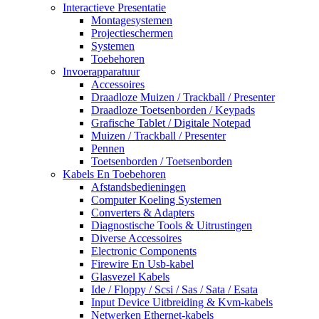
Interactieve Presentatie
Montagesystemen
Projectieschermen
Systemen
Toebehoren
Invoerapparatuur
Accessoires
Draadloze Muizen / Trackball / Presenter
Draadloze Toetsenborden / Keypads
Grafische Tablet / Digitale Notepad
Muizen / Trackball / Presenter
Pennen
Toetsenborden / Toetsenborden
Kabels En Toebehoren
Afstandsbedieningen
Computer Koeling Systemen
Converters & Adapters
Diagnostische Tools & Uitrustingen
Diverse Accessoires
Electronic Components
Firewire En Usb-kabel
Glasvezel Kabels
Ide / Floppy / Scsi / Sas / Sata / Esata
Input Device Uitbreiding & Kvm-kabels
Netwerken Ethernet-kabels