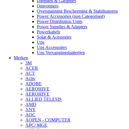
Diensten & Garanties
Omvormers
Overspanning Bescherming & Stabilisatoren
Power Accessories (non Categorised)
Power Distribution Units
Power Supplies & Adapters
Powerkabels
Solar & Acessories
Ups
Ups Accessoires
Ups Vervangingsbatterijen
Merken
3M
ACER
ACT
Activ
ADOBE
AEROHIVE
AEROHIVE
ALLIED TELESIS
AMD
ANY
AOC
AOPEN - COMPUTER
APC/ MGE