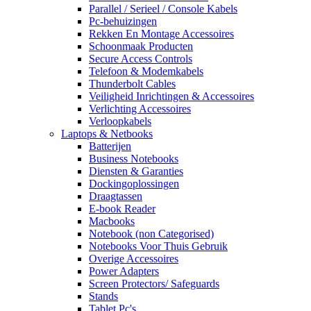
Parallel / Serieel / Console Kabels
Pc-behuizingen
Rekken En Montage Accessoires
Schoonmaak Producten
Secure Access Controls
Telefoon & Modemkabels
Thunderbolt Cables
Veiligheid Inrichtingen & Accessoires
Verlichting Accessoires
Verloopkabels
Laptops & Netbooks
Batterijen
Business Notebooks
Diensten & Garanties
Dockingoplossingen
Draagtassen
E-book Reader
Macbooks
Notebook (non Categorised)
Notebooks Voor Thuis Gebruik
Overige Accessoires
Power Adapters
Screen Protectors/ Safeguards
Stands
Tablet Pc's