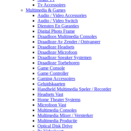
Tv Accessoires
Multimedia & Games
Audio / Video Accessories
Audio / Video Switch
Diensten En Garanties
Digital Photo Frame
Draadloos Multimedia Consoles
Draadloze Av Zender / Ontvanger
Draadloze Headsets
Draadloze Microfoon
Draadloze Speaker Systemen
Draadloze Toebehoren
Game Console
Game Controller
Gaming Accessoires
Geluidskaarten
Handheld Multimedia Speler / Recorder
Headsets Vast
Home Theater Systems
Microfoon Vast
Multimedia Consoles
Multimedia Mixer / Versterker
Multimedia Productie
Optical Disk Drive