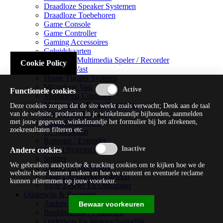
Draadloze Speaker Systemen
Draadloze Toebehoren
Game Console
Game Controller
Gaming Accessoires
Geluidskaarten
Handheld Multimedia Speler / Recorder
Cookie Policy
Headsets Vast
Home Theater Systems
Microfoon Vast
Functionele cookies
Multimedia Consoles
Multimedia Mixer / Versterker
Deze cookies zorgen dat de site werkt zoals verwacht; Denk aan de taal
Multimedia Productie
van de website, producten in je winkelmandje bijhouden, aanmelden
met jouw gegevens, winkelmandje het formulier bij het afrekenen,
Optical Disk Drive
zoekresultaten filteren etc.
Pc Videokaart
Repeater / Extender
Sound Systems Hi-fi
Andere cookies
Splitter
We gebruiken analytische & tracking cookies om te kijken hoe we de
Tuners En Recorders
website beter kunnen maken en hoe we content en eventuele reclame
Vaste Luidsprekersystemen
kunnen afstemmen op jouw voorkeur.
Vaste Zender En Ontvanger
Onderwijs & Recreatie
Andere Beveiligingssoftware
Bewaar voorkeuren
Boekhouding / Financiën
Onderwijs En Wetenschappelijk