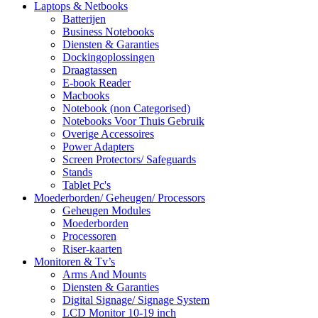
Laptops & Netbooks
Batterijen
Business Notebooks
Diensten & Garanties
Dockingoplossingen
Draagtassen
E-book Reader
Macbooks
Notebook (non Categorised)
Notebooks Voor Thuis Gebruik
Overige Accessoires
Power Adapters
Screen Protectors/ Safeguards
Stands
Tablet Pc's
Moederborden/ Geheugen/ Processors
Geheugen Modules
Moederborden
Processoren
Riser-kaarten
Monitoren & Tv’s
Arms And Mounts
Diensten & Garanties
Digital Signage/ Signage System
LCD Monitor 10-19 inch