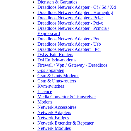
Diensten & Garanties
Draadloos Netwerk Adapter - Cf / Sd / Xd
Draadloos Netwerk Adapter - Homeplug
Draadloos Netwerk Adapter - Pci-e
Draadloos Netwerk Adapter - Pci-x
Draadloos Netwerk Adapter - Pcmcia /
Expresscard
Draadloos Netwerk Adapter - Poe
Draadloos Netwerk Adapter - Usb
Draadloos Netwerk Adapterr - Pci
Dsl & Isdn Routers
Dsl En Isdn-modems
Firewall / Vpn / Gateway - Draadloos
Gps-apparaten
Gsm & Umts Modems
Gsm & Umts-routers
Kvm-switches
Licence
Media Converter & Transceiver
Modem
Netwerk Accessoires
Netwerk Adapters
Netwerk Bridges
Netwerk Extender & Repeater
Netwerk Modules