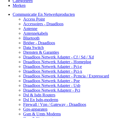
Categorieën
Merken
Communicatie En Netwerkproducten
Access Point
Accessoires - Draadloos
Antenne
Antennekabels
Bluetooth
Bridge - Draadloos
Data Switch
Diensten & Garanties
Draadloos Netwerk Adapter - Cf / Sd / Xd
Draadloos Netwerk Adapter - Homeplug
Draadloos Netwerk Adapter - Pci-e
Draadloos Netwerk Adapter - Pci-x
Draadloos Netwerk Adapter - Pcmcia / Expresscard
Draadloos Netwerk Adapter - Poe
Draadloos Netwerk Adapter - Usb
Draadloos Netwerk Adapterr - Pci
Dsl & Isdn Routers
Dsl En Isdn-modems
Firewall / Vpn / Gateway - Draadloos
Gps-apparaten
Gsm & Umts Modems