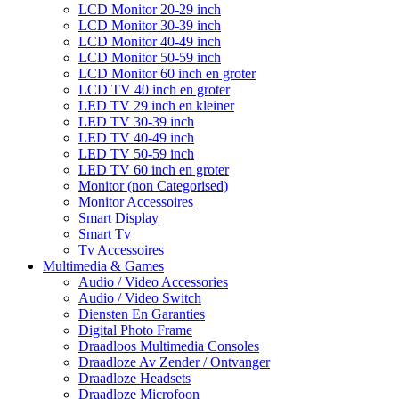
LCD Monitor 20-29 inch
LCD Monitor 30-39 inch
LCD Monitor 40-49 inch
LCD Monitor 50-59 inch
LCD Monitor 60 inch en groter
LCD TV 40 inch en groter
LED TV 29 inch en kleiner
LED TV 30-39 inch
LED TV 40-49 inch
LED TV 50-59 inch
LED TV 60 inch en groter
Monitor (non Categorised)
Monitor Accessoires
Smart Display
Smart Tv
Tv Accessoires
Multimedia & Games
Audio / Video Accessories
Audio / Video Switch
Diensten En Garanties
Digital Photo Frame
Draadloos Multimedia Consoles
Draadloze Av Zender / Ontvanger
Draadloze Headsets
Draadloze Microfoon