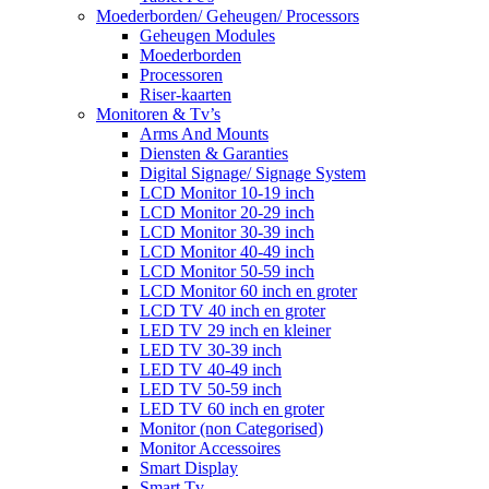
Moederborden/ Geheugen/ Processors
Geheugen Modules
Moederborden
Processoren
Riser-kaarten
Monitoren & Tv’s
Arms And Mounts
Diensten & Garanties
Digital Signage/ Signage System
LCD Monitor 10-19 inch
LCD Monitor 20-29 inch
LCD Monitor 30-39 inch
LCD Monitor 40-49 inch
LCD Monitor 50-59 inch
LCD Monitor 60 inch en groter
LCD TV 40 inch en groter
LED TV 29 inch en kleiner
LED TV 30-39 inch
LED TV 40-49 inch
LED TV 50-59 inch
LED TV 60 inch en groter
Monitor (non Categorised)
Monitor Accessoires
Smart Display
Smart Tv