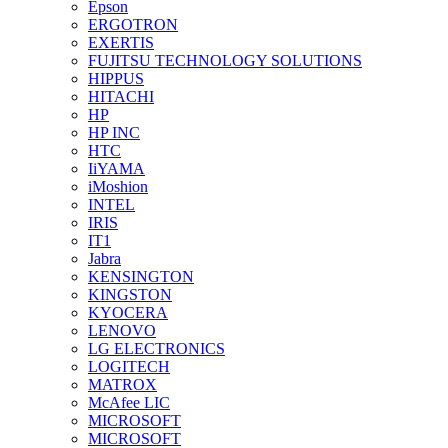
Epson
ERGOTRON
EXERTIS
FUJITSU TECHNOLOGY SOLUTIONS
HIPPUS
HITACHI
HP
HP INC
HTC
IiYAMA
iMoshion
INTEL
IRIS
IT1
Jabra
KENSINGTON
KINGSTON
KYOCERA
LENOVO
LG ELECTRONICS
LOGITECH
MATROX
McAfee LIC
MICROSOFT
MICROSOFT