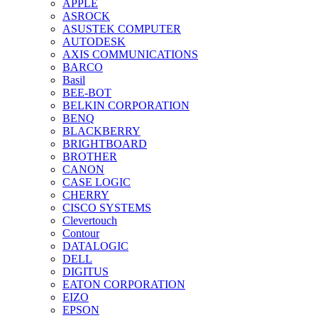
APPLE
ASROCK
ASUSTEK COMPUTER
AUTODESK
AXIS COMMUNICATIONS
BARCO
Basil
BEE-BOT
BELKIN CORPORATION
BENQ
BLACKBERRY
BRIGHTBOARD
BROTHER
CANON
CASE LOGIC
CHERRY
CISCO SYSTEMS
Clevertouch
Contour
DATALOGIC
DELL
DIGITUS
EATON CORPORATION
EIZO
EPSON