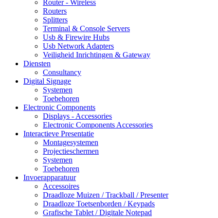
Router - Wireless
Routers
Splitters
Terminal & Console Servers
Usb & Firewire Hubs
Usb Network Adapters
Veiligheid Inrichtingen & Gateway
Diensten
Consultancy
Digital Signage
Systemen
Toebehoren
Electronic Components
Displays - Accessories
Electronic Components Accessories
Interactieve Presentatie
Montagesystemen
Projectieschermen
Systemen
Toebehoren
Invoerapparatuur
Accessoires
Draadloze Muizen / Trackball / Presenter
Draadloze Toetsenborden / Keypads
Grafische Tablet / Digitale Notepad