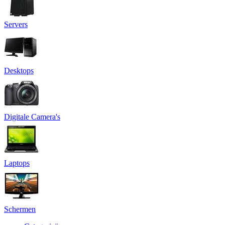
Servers
Desktops
Digitale Camera's
Laptops
Schermen