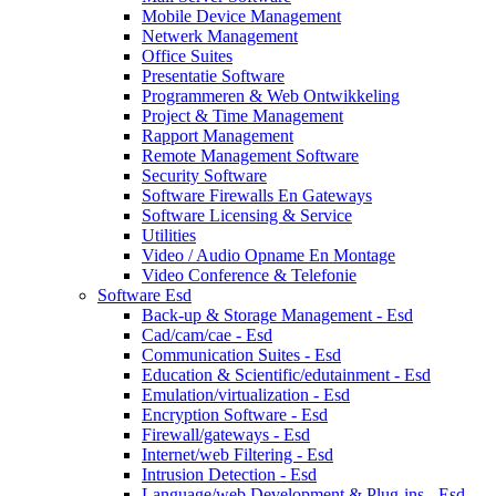
Mobile Device Management
Netwerk Management
Office Suites
Presentatie Software
Programmeren & Web Ontwikkeling
Project & Time Management
Rapport Management
Remote Management Software
Security Software
Software Firewalls En Gateways
Software Licensing & Service
Utilities
Video / Audio Opname En Montage
Video Conference & Telefonie
Software Esd
Back-up & Storage Management - Esd
Cad/cam/cae - Esd
Communication Suites - Esd
Education & Scientific/edutainment - Esd
Emulation/virtualization - Esd
Encryption Software - Esd
Firewall/gateways - Esd
Internet/web Filtering - Esd
Intrusion Detection - Esd
Language/web Development & Plug-ins - Esd