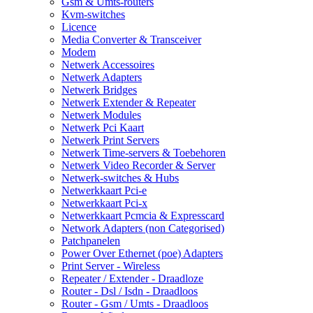
Gsm & Umts-routers
Kvm-switches
Licence
Media Converter & Transceiver
Modem
Netwerk Accessoires
Netwerk Adapters
Netwerk Bridges
Netwerk Extender & Repeater
Netwerk Modules
Netwerk Pci Kaart
Netwerk Print Servers
Netwerk Time-servers & Toebehoren
Netwerk Video Recorder & Server
Netwerk-switches & Hubs
Netwerkkaart Pci-e
Netwerkkaart Pci-x
Netwerkkaart Pcmcia & Expresscard
Network Adapters (non Categorised)
Patchpanelen
Power Over Ethernet (poe) Adapters
Print Server - Wireless
Repeater / Extender - Draadloze
Router - Dsl / Isdn - Draadloos
Router - Gsm / Umts - Draadloos