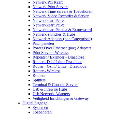
Netwerk Pci Kaart
Netwerk Print Servers
Netwerk Time-servers & Toebehoren
Netwerk Video Recorder & Server
Netwerkkaart Pci-e
Netwerkkaart Pci-x
Netwerkkaart Pcmcia & Expresscard
Netwerk-switches & Hubs
Network Adapters (non Categorised)
Patchpanelen
Power Over Ethernet (poe) Adapters
Print Server - Wireless
Repeater / Extender - Draadloze
Router - Dsl / Isdn - Draadloos
Router - Gsm / Umts - Draadloos
Router - Wireless
Routers
Splitters
Terminal & Console Servers
Usb & Firewire Hubs
Usb Network Adapters
Veiligheid Inrichtingen & Gateway
Digital Signage
Systemen
Toebehoren