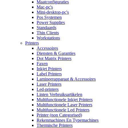
Maatconfiguraties
Mac-pc's
Mini-desktop-pc's
Pos Systemen
Power Supplies
Standaards
Thin Clients
Workstations
Printers
Accessoires
Diensten & Garanties
Dot Matrix Printers
Faxen
Inkjet Printers
Label Printers
Lamineerapparaat & Accessoires
Laser Printers
Led-printers
Linten Verbruiksartikelen
Multifunctionele Inkjet Printers
Multifunctionele Laser Printers
Multifunctionele Led Printers
Printer (non Categorised)
Rekenmachines En Typemachines
Thermische Printers