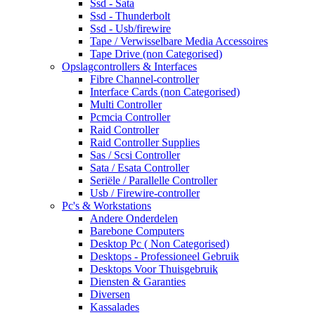
Ssd - Sata
Ssd - Thunderbolt
Ssd - Usb/firewire
Tape / Verwisselbare Media Accessoires
Tape Drive (non Categorised)
Opslagcontrollers & Interfaces
Fibre Channel-controller
Interface Cards (non Categorised)
Multi Controller
Pcmcia Controller
Raid Controller
Raid Controller Supplies
Sas / Scsi Controller
Sata / Esata Controller
Seriële / Parallelle Controller
Usb / Firewire-controller
Pc's & Workstations
Andere Onderdelen
Barebone Computers
Desktop Pc ( Non Categorised)
Desktops - Professioneel Gebruik
Desktops Voor Thuisgebruik
Diensten & Garanties
Diversen
Kassalades