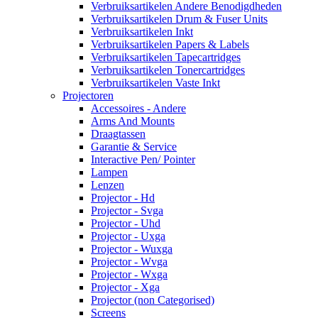
Verbruiksartikelen Andere Benodigdheden
Verbruiksartikelen Drum & Fuser Units
Verbruiksartikelen Inkt
Verbruiksartikelen Papers & Labels
Verbruiksartikelen Tapecartridges
Verbruiksartikelen Tonercartridges
Verbruiksartikelen Vaste Inkt
Projectoren
Accessoires - Andere
Arms And Mounts
Draagtassen
Garantie & Service
Interactive Pen/ Pointer
Lampen
Lenzen
Projector - Hd
Projector - Svga
Projector - Uhd
Projector - Uxga
Projector - Wuxga
Projector - Wvga
Projector - Wxga
Projector - Xga
Projector (non Categorised)
Screens