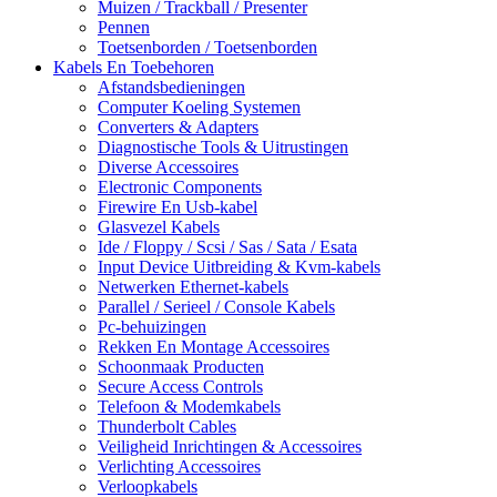
Muizen / Trackball / Presenter
Pennen
Toetsenborden / Toetsenborden
Kabels En Toebehoren
Afstandsbedieningen
Computer Koeling Systemen
Converters & Adapters
Diagnostische Tools & Uitrustingen
Diverse Accessoires
Electronic Components
Firewire En Usb-kabel
Glasvezel Kabels
Ide / Floppy / Scsi / Sas / Sata / Esata
Input Device Uitbreiding & Kvm-kabels
Netwerken Ethernet-kabels
Parallel / Serieel / Console Kabels
Pc-behuizingen
Rekken En Montage Accessoires
Schoonmaak Producten
Secure Access Controls
Telefoon & Modemkabels
Thunderbolt Cables
Veiligheid Inrichtingen & Accessoires
Verlichting Accessoires
Verloopkabels