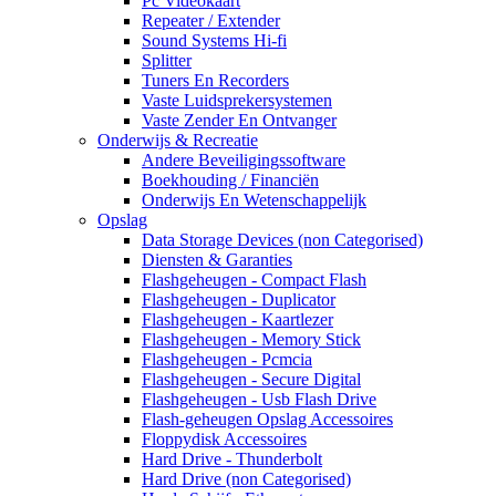
Pc Videokaart
Repeater / Extender
Sound Systems Hi-fi
Splitter
Tuners En Recorders
Vaste Luidsprekersystemen
Vaste Zender En Ontvanger
Onderwijs & Recreatie
Andere Beveiligingssoftware
Boekhouding / Financiën
Onderwijs En Wetenschappelijk
Opslag
Data Storage Devices (non Categorised)
Diensten & Garanties
Flashgeheugen - Compact Flash
Flashgeheugen - Duplicator
Flashgeheugen - Kaartlezer
Flashgeheugen - Memory Stick
Flashgeheugen - Pcmcia
Flashgeheugen - Secure Digital
Flashgeheugen - Usb Flash Drive
Flash-geheugen Opslag Accessoires
Floppydisk Accessoires
Hard Drive - Thunderbolt
Hard Drive (non Categorised)