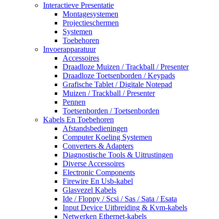
Interactieve Presentatie
Montagesystemen
Projectieschermen
Systemen
Toebehoren
Invoerapparatuur
Accessoires
Draadloze Muizen / Trackball / Presenter
Draadloze Toetsenborden / Keypads
Grafische Tablet / Digitale Notepad
Muizen / Trackball / Presenter
Pennen
Toetsenborden / Toetsenborden
Kabels En Toebehoren
Afstandsbedieningen
Computer Koeling Systemen
Converters & Adapters
Diagnostische Tools & Uitrustingen
Diverse Accessoires
Electronic Components
Firewire En Usb-kabel
Glasvezel Kabels
Ide / Floppy / Scsi / Sas / Sata / Esata
Input Device Uitbreiding & Kvm-kabels
Netwerken Ethernet-kabels