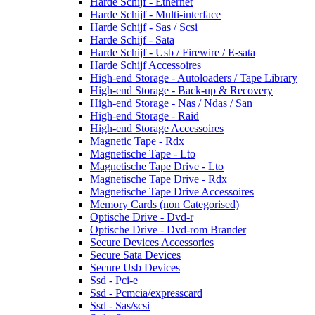
Harde Schijf - Ethernet
Harde Schijf - Multi-interface
Harde Schijf - Sas / Scsi
Harde Schijf - Sata
Harde Schijf - Usb / Firewire / E-sata
Harde Schijf Accessoires
High-end Storage - Autoloaders / Tape Library
High-end Storage - Back-up & Recovery
High-end Storage - Nas / Ndas / San
High-end Storage - Raid
High-end Storage Accessoires
Magnetic Tape - Rdx
Magnetische Tape - Lto
Magnetische Tape Drive - Lto
Magnetische Tape Drive - Rdx
Magnetische Tape Drive Accessoires
Memory Cards (non Categorised)
Optische Drive - Dvd-r
Optische Drive - Dvd-rom Brander
Secure Devices Accessories
Secure Sata Devices
Secure Usb Devices
Ssd - Pci-e
Ssd - Pcmcia/expresscard
Ssd - Sas/scsi