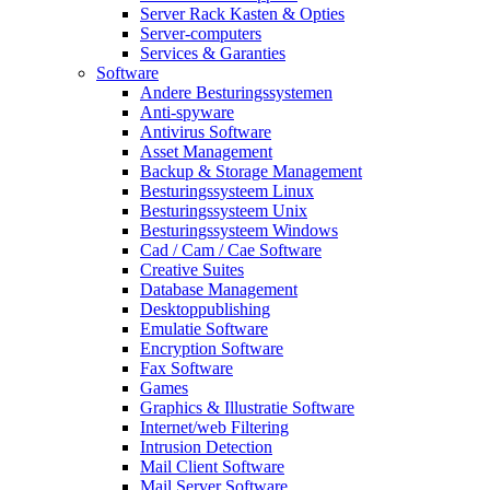
Server Rack Kasten & Opties
Server-computers
Services & Garanties
Software
Andere Besturingssystemen
Anti-spyware
Antivirus Software
Asset Management
Backup & Storage Management
Besturingssysteem Linux
Besturingssysteem Unix
Besturingssysteem Windows
Cad / Cam / Cae Software
Creative Suites
Database Management
Desktoppublishing
Emulatie Software
Encryption Software
Fax Software
Games
Graphics & Illustratie Software
Internet/web Filtering
Intrusion Detection
Mail Client Software
Mail Server Software