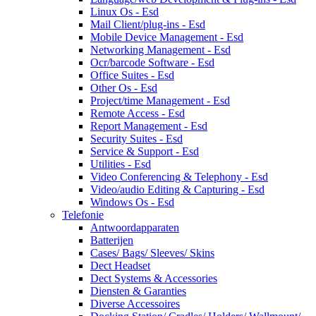
Linux Os - Esd
Mail Client/plug-ins - Esd
Mobile Device Management - Esd
Networking Management - Esd
Ocr/barcode Software - Esd
Office Suites - Esd
Other Os - Esd
Project/time Management - Esd
Remote Access - Esd
Report Management - Esd
Security Suites - Esd
Service & Support - Esd
Utilities - Esd
Video Conferencing & Telephony - Esd
Video/audio Editing & Capturing - Esd
Windows Os - Esd
Telefonie
Antwoordapparaten
Batterijen
Cases/ Bags/ Sleeves/ Skins
Dect Headset
Dect Systems & Accessories
Diensten & Garanties
Diverse Accessoires