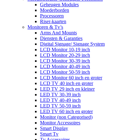
Geheugen Modules
Moederborden
Processoren
Riser-kaarten
Monitoren & Tv’s
Arms And Mounts
Diensten & Garanties
Digital Signage/ Signage System
LCD Monitor 10-19 inch
LCD Monitor 20-29 inch
LCD Monitor 30-39 inch
LCD Monitor 40-49 inch
LCD Monitor 50-59 inch
LCD Monitor 60 inch en groter
LCD TV 40 inch en groter
LED TV 29 inch en kleiner
LED TV 30-39 inch
LED TV 40-49 inch
LED TV 50-59 inch
LED TV 60 inch en groter
Monitor (non Categorised)
Monitor Accessoires
Smart Display
Smart Tv
Tv Accessoires