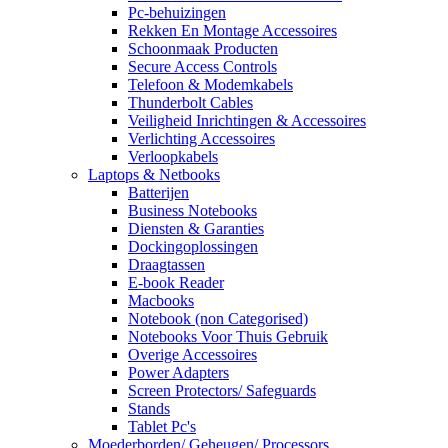
Pc-behuizingen
Rekken En Montage Accessoires
Schoonmaak Producten
Secure Access Controls
Telefoon & Modemkabels
Thunderbolt Cables
Veiligheid Inrichtingen & Accessoires
Verlichting Accessoires
Verloopkabels
Laptops & Netbooks
Batterijen
Business Notebooks
Diensten & Garanties
Dockingoplossingen
Draagtassen
E-book Reader
Macbooks
Notebook (non Categorised)
Notebooks Voor Thuis Gebruik
Overige Accessoires
Power Adapters
Screen Protectors/ Safeguards
Stands
Tablet Pc's
Moederborden/ Geheugen/ Processors