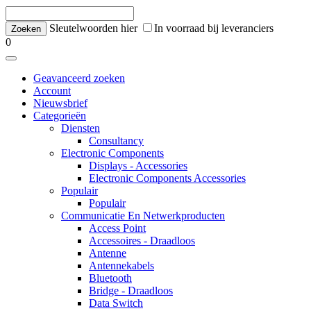
Sleutelwoorden hier
In voorraad bij leveranciers
0
Geavanceerd zoeken
Account
Nieuwsbrief
Categorieën
Diensten
Consultancy
Electronic Components
Displays - Accessories
Electronic Components Accessories
Populair
Populair
Communicatie En Netwerkproducten
Access Point
Accessoires - Draadloos
Antenne
Antennekabels
Bluetooth
Bridge - Draadloos
Data Switch