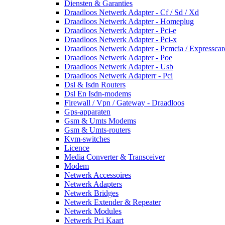
Diensten & Garanties
Draadloos Netwerk Adapter - Cf / Sd / Xd
Draadloos Netwerk Adapter - Homeplug
Draadloos Netwerk Adapter - Pci-e
Draadloos Netwerk Adapter - Pci-x
Draadloos Netwerk Adapter - Pcmcia / Expresscar
Draadloos Netwerk Adapter - Poe
Draadloos Netwerk Adapter - Usb
Draadloos Netwerk Adapterr - Pci
Dsl & Isdn Routers
Dsl En Isdn-modems
Firewall / Vpn / Gateway - Draadloos
Gps-apparaten
Gsm & Umts Modems
Gsm & Umts-routers
Kvm-switches
Licence
Media Converter & Transceiver
Modem
Netwerk Accessoires
Netwerk Adapters
Netwerk Bridges
Netwerk Extender & Repeater
Netwerk Modules
Netwerk Pci Kaart