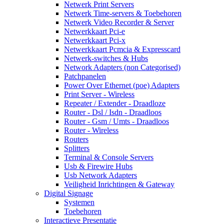
Netwerk Print Servers
Netwerk Time-servers & Toebehoren
Netwerk Video Recorder & Server
Netwerkkaart Pci-e
Netwerkkaart Pci-x
Netwerkkaart Pcmcia & Expresscard
Netwerk-switches & Hubs
Network Adapters (non Categorised)
Patchpanelen
Power Over Ethernet (poe) Adapters
Print Server - Wireless
Repeater / Extender - Draadloze
Router - Dsl / Isdn - Draadloos
Router - Gsm / Umts - Draadloos
Router - Wireless
Routers
Splitters
Terminal & Console Servers
Usb & Firewire Hubs
Usb Network Adapters
Veiligheid Inrichtingen & Gateway
Digital Signage
Systemen
Toebehoren
Interactieve Presentatie