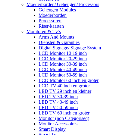
Moederborden/ Geheugen/ Processors
Geheugen Modules
Moederborden
Processoren
Riser-kaarten
Monitoren & Tv’s
Arms And Mounts
Diensten & Garanties
Digital Signage/ Signage System
LCD Monitor 10-19 inch
LCD Monitor 20-29 inch
LCD Monitor 30-39 inch
LCD Monitor 40-49 inch
LCD Monitor 50-59 inch
LCD Monitor 60 inch en groter
LCD TV 40 inch en groter
LED TV 29 inch en kleiner
LED TV 30-39 inch
LED TV 40-49 inch
LED TV 50-59 inch
LED TV 60 inch en groter
Monitor (non Categorised)
Monitor Accessoires
Smart Display
Smart Tv