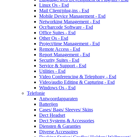
Linux Os - Esd
Mail Client/plug-ins - Esd
Mobile Device Management - Esd
Networking Management - Esd
Ocr/barcode Software - Esd
Office Suites - Esd
Other Os - Esd
Project/time Management - Esd
Remote Access - Esd
Report Management - Esd
Security Suites - Esd
Service & Support - Esd
Utilities - Esd
Video Conferencing & Telephony - Esd
Video/audio Editing & Capturing - Esd
Windows Os - Esd
Telefonie
Antwoordapparaten
Batterijen
Cases/ Bags/ Sleeves/ Skins
Dect Headset
Dect Systems & Accessories
Diensten & Garanties
Diverse Accessoires