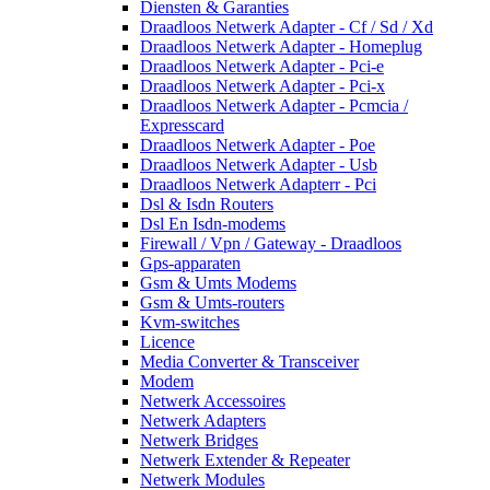
Diensten & Garanties
Draadloos Netwerk Adapter - Cf / Sd / Xd
Draadloos Netwerk Adapter - Homeplug
Draadloos Netwerk Adapter - Pci-e
Draadloos Netwerk Adapter - Pci-x
Draadloos Netwerk Adapter - Pcmcia /
Expresscard
Draadloos Netwerk Adapter - Poe
Draadloos Netwerk Adapter - Usb
Draadloos Netwerk Adapterr - Pci
Dsl & Isdn Routers
Dsl En Isdn-modems
Firewall / Vpn / Gateway - Draadloos
Gps-apparaten
Gsm & Umts Modems
Gsm & Umts-routers
Kvm-switches
Licence
Media Converter & Transceiver
Modem
Netwerk Accessoires
Netwerk Adapters
Netwerk Bridges
Netwerk Extender & Repeater
Netwerk Modules