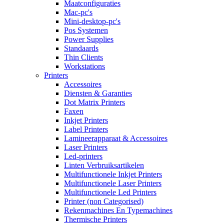
Maatconfiguraties
Mac-pc's
Mini-desktop-pc's
Pos Systemen
Power Supplies
Standaards
Thin Clients
Workstations
Printers
Accessoires
Diensten & Garanties
Dot Matrix Printers
Faxen
Inkjet Printers
Label Printers
Lamineerapparaat & Accessoires
Laser Printers
Led-printers
Linten Verbruiksartikelen
Multifunctionele Inkjet Printers
Multifunctionele Laser Printers
Multifunctionele Led Printers
Printer (non Categorised)
Rekenmachines En Typemachines
Thermische Printers