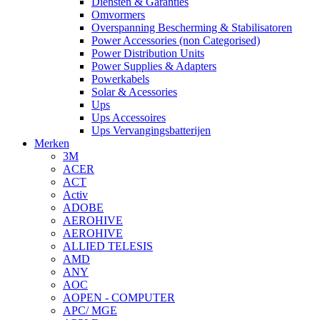
Diensten & Garanties
Omvormers
Overspanning Bescherming & Stabilisatoren
Power Accessories (non Categorised)
Power Distribution Units
Power Supplies & Adapters
Powerkabels
Solar & Acessories
Ups
Ups Accessoires
Ups Vervangingsbatterijen
Merken
3M
ACER
ACT
Activ
ADOBE
AEROHIVE
AEROHIVE
ALLIED TELESIS
AMD
ANY
AOC
AOPEN - COMPUTER
APC/ MGE