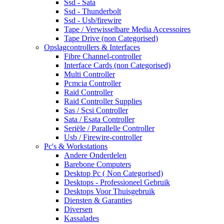
Ssd - Sata
Ssd - Thunderbolt
Ssd - Usb/firewire
Tape / Verwisselbare Media Accessoires
Tape Drive (non Categorised)
Opslagcontrollers & Interfaces
Fibre Channel-controller
Interface Cards (non Categorised)
Multi Controller
Pcmcia Controller
Raid Controller
Raid Controller Supplies
Sas / Scsi Controller
Sata / Esata Controller
Seriële / Parallelle Controller
Usb / Firewire-controller
Pc's & Workstations
Andere Onderdelen
Barebone Computers
Desktop Pc ( Non Categorised)
Desktops - Professioneel Gebruik
Desktops Voor Thuisgebruik
Diensten & Garanties
Diversen
Kassalades