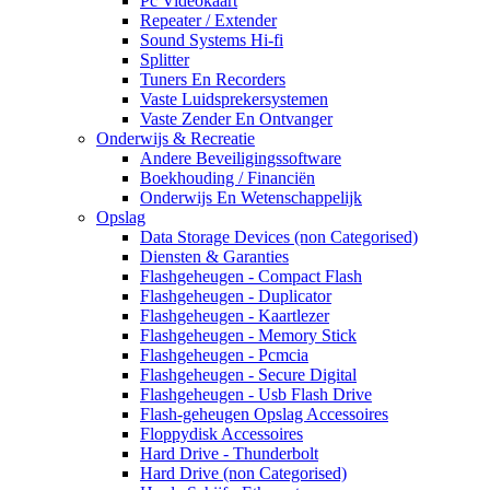
Pc Videokaart
Repeater / Extender
Sound Systems Hi-fi
Splitter
Tuners En Recorders
Vaste Luidsprekersystemen
Vaste Zender En Ontvanger
Onderwijs & Recreatie
Andere Beveiligingssoftware
Boekhouding / Financiën
Onderwijs En Wetenschappelijk
Opslag
Data Storage Devices (non Categorised)
Diensten & Garanties
Flashgeheugen - Compact Flash
Flashgeheugen - Duplicator
Flashgeheugen - Kaartlezer
Flashgeheugen - Memory Stick
Flashgeheugen - Pcmcia
Flashgeheugen - Secure Digital
Flashgeheugen - Usb Flash Drive
Flash-geheugen Opslag Accessoires
Floppydisk Accessoires
Hard Drive - Thunderbolt
Hard Drive (non Categorised)