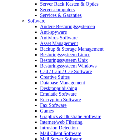
Server Rack Kasten & Opties
Server-computers
Services & Garanties
Software
Andere Besturingssystemen
Anti-spyware
Antivirus Software
Asset Management
Backup & Storage Management
Besturingssysteem Linux
Besturingssysteem Unix
Besturingssysteem Windows
Cad / Cam / Cae Software
Creative Suites
Database Management
Desktoppublishing
Emulatie Software
Encryption Software
Fax Software
Games
Graphics & Illustratie Software
Internet/web Filtering
Intrusion Detection
Mail Client Software
Mail Server Software