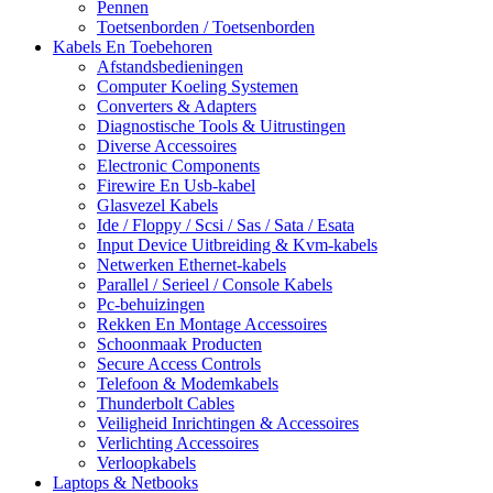
Pennen
Toetsenborden / Toetsenborden
Kabels En Toebehoren
Afstandsbedieningen
Computer Koeling Systemen
Converters & Adapters
Diagnostische Tools & Uitrustingen
Diverse Accessoires
Electronic Components
Firewire En Usb-kabel
Glasvezel Kabels
Ide / Floppy / Scsi / Sas / Sata / Esata
Input Device Uitbreiding & Kvm-kabels
Netwerken Ethernet-kabels
Parallel / Serieel / Console Kabels
Pc-behuizingen
Rekken En Montage Accessoires
Schoonmaak Producten
Secure Access Controls
Telefoon & Modemkabels
Thunderbolt Cables
Veiligheid Inrichtingen & Accessoires
Verlichting Accessoires
Verloopkabels
Laptops & Netbooks