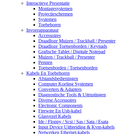
Interactieve Presentatie
Montagesystemen
Projectieschermen
Systemen
Toebehoren
Invoerapparatuur
Accessoires
Draadloze Muizen / Trackball / Presenter
Draadloze Toetsenborden / Keypads
Grafische Tablet / Digitale Notepad
Muizen / Trackball / Presenter
Pennen
Toetsenborden / Toetsenborden
Kabels En Toebehoren
Afstandsbedieningen
Computer Koeling Systemen
Converters & Adapters
Diagnostische Tools & Uitrustingen
Diverse Accessoires
Electronic Components
Firewire En Usb-kabel
Glasvezel Kabels
Ide / Floppy / Scsi / Sas / Sata / Esata
Input Device Uitbreiding & Kvm-kabels
Netwerken Ethernet-kabels