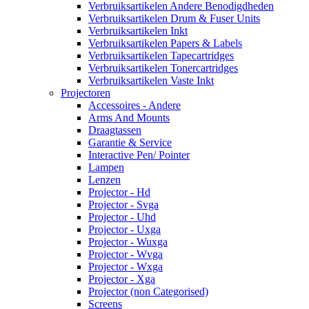
Verbruiksartikelen Andere Benodigdheden
Verbruiksartikelen Drum & Fuser Units
Verbruiksartikelen Inkt
Verbruiksartikelen Papers & Labels
Verbruiksartikelen Tapecartridges
Verbruiksartikelen Tonercartridges
Verbruiksartikelen Vaste Inkt
Projectoren
Accessoires - Andere
Arms And Mounts
Draagtassen
Garantie & Service
Interactive Pen/ Pointer
Lampen
Lenzen
Projector - Hd
Projector - Svga
Projector - Uhd
Projector - Uxga
Projector - Wuxga
Projector - Wvga
Projector - Wxga
Projector - Xga
Projector (non Categorised)
Screens