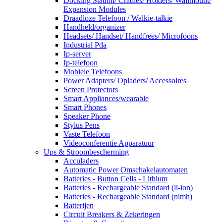
Docking Station/ Cradles/ Holders/ Wallmount/
Expansion Modules
Draadloze Telefoon / Walkie-talkie
Handheld/organizer
Headsets/ Handset/ Handfrees/ Microfoons
Industrial Pda
Ip-server
Ip-telefoon
Mobiele Telefoons
Power Adapters/ Opladers/ Accessoires
Screen Protectors
Smart Appliances/wearable
Smart Phones
Speaker Phone
Stylus Pens
Vaste Telefoon
Videoconferentie Apparatuur
Ups & Stroombescherming
Acculaders
Automatic Power Omschakelautomaten
Batteries - Button Cells - Lithium
Batteries - Rechargeable Standard (li-ion)
Batteries - Rechargeable Standard (nimh)
Batterijen
Circuit Breakers & Zekeringen