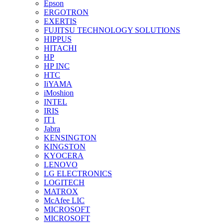
Epson
ERGOTRON
EXERTIS
FUJITSU TECHNOLOGY SOLUTIONS
HIPPUS
HITACHI
HP
HP INC
HTC
IiYAMA
iMoshion
INTEL
IRIS
IT1
Jabra
KENSINGTON
KINGSTON
KYOCERA
LENOVO
LG ELECTRONICS
LOGITECH
MATROX
McAfee LIC
MICROSOFT
MICROSOFT