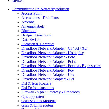
Merken
Communicatie En Netwerkproducten
Access Point
Accessoires - Draadloos
Antenne
Antennekabels
Bluetooth
Bridge - Draadloos
Data Switch
Diensten & Garanties
Draadloos Netwerk Adapter - Cf / Sd / Xd
Draadloos Netwerk Adapter - Homeplug
Draadloos Netwerk Adapter - Pci-e
Draadloos Netwerk Adapter - Pci-x
Draadloos Netwerk Adapter - Pcmcia / Expresscard
Draadloos Netwerk Adapter - Poe
Draadloos Netwerk Adapter - Usb
Draadloos Netwerk Adapterr - Pci
Dsl & Isdn Routers
Dsl En Isdn-modems
Firewall / Vpn / Gateway - Draadloos
Gps-apparaten
Gsm & Umts Modems
Gsm & Umts-routers