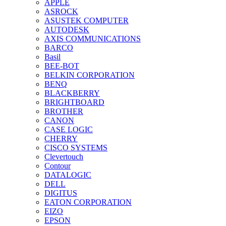
APPLE
ASROCK
ASUSTEK COMPUTER
AUTODESK
AXIS COMMUNICATIONS
BARCO
Basil
BEE-BOT
BELKIN CORPORATION
BENQ
BLACKBERRY
BRIGHTBOARD
BROTHER
CANON
CASE LOGIC
CHERRY
CISCO SYSTEMS
Clevertouch
Contour
DATALOGIC
DELL
DIGITUS
EATON CORPORATION
EIZO
EPSON