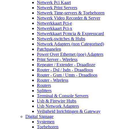
Netwerk Pci Kaart
Netwerk Print Servers
Netwerk Time-servers & Toebehoren
Netwerk Video Recorder & Server
Netwerkkaart Pci-e
Netwerkkaart Pci-x
Netwerkkaart Pcmcia & Expresscard
Netwerk-switches & Hubs
Network Adapters (non Categorised)
Patchpanelen
Power Over Ethernet (poe) Adapters
Print Server - Wireless
Repeater / Extender - Draadloze
Router - Dsl / Isdn - Draadloos
Router - Gsm / Umts - Draadloos
Router - Wireless
Routers
Splitters
Terminal & Console Servers
Usb & Firewire Hubs
Usb Network Adapters
Veiligheid Inrichtingen & Gateway
Digital Signage
Systemen
Toebehoren