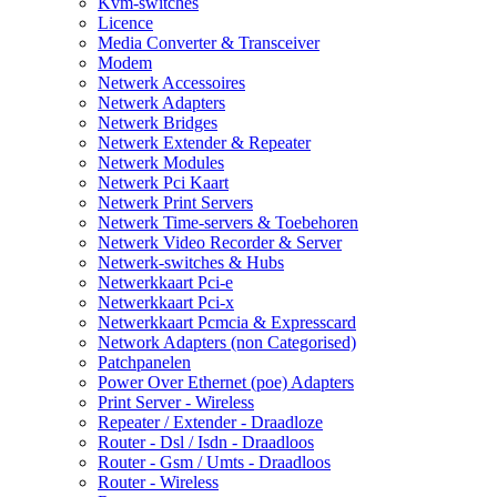
Kvm-switches
Licence
Media Converter & Transceiver
Modem
Netwerk Accessoires
Netwerk Adapters
Netwerk Bridges
Netwerk Extender & Repeater
Netwerk Modules
Netwerk Pci Kaart
Netwerk Print Servers
Netwerk Time-servers & Toebehoren
Netwerk Video Recorder & Server
Netwerk-switches & Hubs
Netwerkkaart Pci-e
Netwerkkaart Pci-x
Netwerkkaart Pcmcia & Expresscard
Network Adapters (non Categorised)
Patchpanelen
Power Over Ethernet (poe) Adapters
Print Server - Wireless
Repeater / Extender - Draadloze
Router - Dsl / Isdn - Draadloos
Router - Gsm / Umts - Draadloos
Router - Wireless