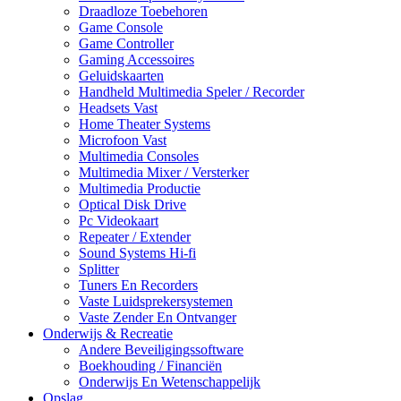
Draadloze Toebehoren
Game Console
Game Controller
Gaming Accessoires
Geluidskaarten
Handheld Multimedia Speler / Recorder
Headsets Vast
Home Theater Systems
Microfoon Vast
Multimedia Consoles
Multimedia Mixer / Versterker
Multimedia Productie
Optical Disk Drive
Pc Videokaart
Repeater / Extender
Sound Systems Hi-fi
Splitter
Tuners En Recorders
Vaste Luidsprekersystemen
Vaste Zender En Ontvanger
Onderwijs & Recreatie
Andere Beveiligingssoftware
Boekhouding / Financiën
Onderwijs En Wetenschappelijk
Opslag