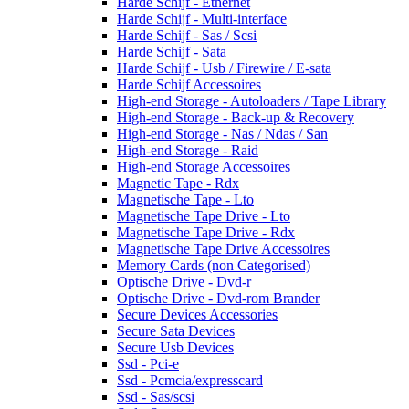
Harde Schijf - Ethernet
Harde Schijf - Multi-interface
Harde Schijf - Sas / Scsi
Harde Schijf - Sata
Harde Schijf - Usb / Firewire / E-sata
Harde Schijf Accessoires
High-end Storage - Autoloaders / Tape Library
High-end Storage - Back-up & Recovery
High-end Storage - Nas / Ndas / San
High-end Storage - Raid
High-end Storage Accessoires
Magnetic Tape - Rdx
Magnetische Tape - Lto
Magnetische Tape Drive - Lto
Magnetische Tape Drive - Rdx
Magnetische Tape Drive Accessoires
Memory Cards (non Categorised)
Optische Drive - Dvd-r
Optische Drive - Dvd-rom Brander
Secure Devices Accessories
Secure Sata Devices
Secure Usb Devices
Ssd - Pci-e
Ssd - Pcmcia/expresscard
Ssd - Sas/scsi