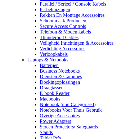
Parallel / Serieel / Console Kabels
Pc-behuizingen
Rekken En Montage Accessoires
Schoonmaak Producten
Secure Access Controls
Telefoon & Modemkabels
Thunderbolt Cables
Veiligheid Inrichtingen & Accessoires
Verlichting Accessoires
Verloopkabels
Laptops & Netbooks
Batterijen
Business Notebooks
Diensten & Garanties
Dockingoplossingen
Draagtassen
E-book Reader
Macbooks
Notebook (non Categorised)
Notebooks Voor Thuis Gebruik
Overige Accessoires
Power Adapters
Screen Protectors/ Safeguards
Stands
Tablet Pc's