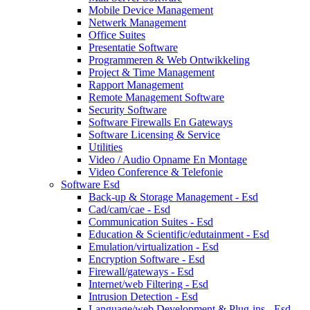
Mobile Device Management
Netwerk Management
Office Suites
Presentatie Software
Programmeren & Web Ontwikkeling
Project & Time Management
Rapport Management
Remote Management Software
Security Software
Software Firewalls En Gateways
Software Licensing & Service
Utilities
Video / Audio Opname En Montage
Video Conference & Telefonie
Software Esd
Back-up & Storage Management - Esd
Cad/cam/cae - Esd
Communication Suites - Esd
Education & Scientific/edutainment - Esd
Emulation/virtualization - Esd
Encryption Software - Esd
Firewall/gateways - Esd
Internet/web Filtering - Esd
Intrusion Detection - Esd
Language/web Development & Plug-ins - Esd