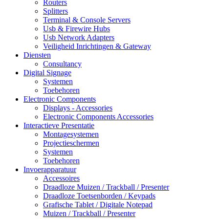
Routers
Splitters
Terminal & Console Servers
Usb & Firewire Hubs
Usb Network Adapters
Veiligheid Inrichtingen & Gateway
Diensten
Consultancy
Digital Signage
Systemen
Toebehoren
Electronic Components
Displays - Accessories
Electronic Components Accessories
Interactieve Presentatie
Montagesystemen
Projectieschermen
Systemen
Toebehoren
Invoerapparatuur
Accessoires
Draadloze Muizen / Trackball / Presenter
Draadloze Toetsenborden / Keypads
Grafische Tablet / Digitale Notepad
Muizen / Trackball / Presenter