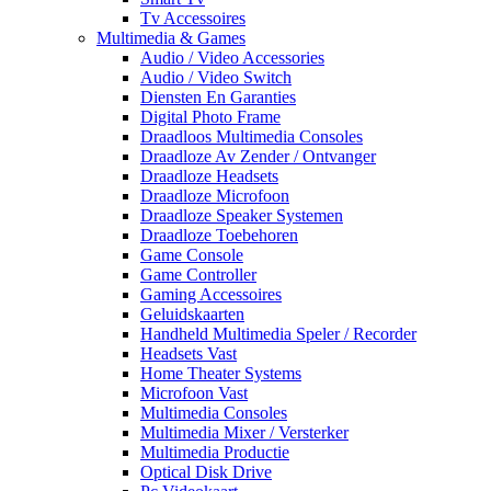
Tv Accessoires
Multimedia & Games
Audio / Video Accessories
Audio / Video Switch
Diensten En Garanties
Digital Photo Frame
Draadloos Multimedia Consoles
Draadloze Av Zender / Ontvanger
Draadloze Headsets
Draadloze Microfoon
Draadloze Speaker Systemen
Draadloze Toebehoren
Game Console
Game Controller
Gaming Accessoires
Geluidskaarten
Handheld Multimedia Speler / Recorder
Headsets Vast
Home Theater Systems
Microfoon Vast
Multimedia Consoles
Multimedia Mixer / Versterker
Multimedia Productie
Optical Disk Drive