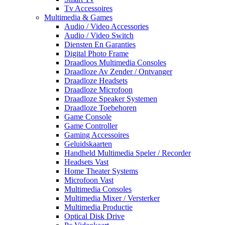
Tv Accessoires
Multimedia & Games
Audio / Video Accessories
Audio / Video Switch
Diensten En Garanties
Digital Photo Frame
Draadloos Multimedia Consoles
Draadloze Av Zender / Ontvanger
Draadloze Headsets
Draadloze Microfoon
Draadloze Speaker Systemen
Draadloze Toebehoren
Game Console
Game Controller
Gaming Accessoires
Geluidskaarten
Handheld Multimedia Speler / Recorder
Headsets Vast
Home Theater Systems
Microfoon Vast
Multimedia Consoles
Multimedia Mixer / Versterker
Multimedia Productie
Optical Disk Drive