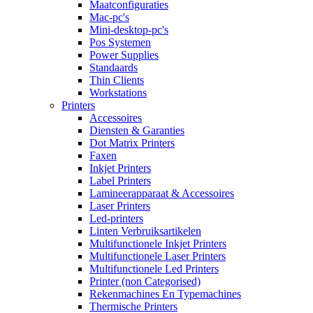
Maatconfiguraties
Mac-pc's
Mini-desktop-pc's
Pos Systemen
Power Supplies
Standaards
Thin Clients
Workstations
Printers
Accessoires
Diensten & Garanties
Dot Matrix Printers
Faxen
Inkjet Printers
Label Printers
Lamineerapparaat & Accessoires
Laser Printers
Led-printers
Linten Verbruiksartikelen
Multifunctionele Inkjet Printers
Multifunctionele Laser Printers
Multifunctionele Led Printers
Printer (non Categorised)
Rekenmachines En Typemachines
Thermische Printers