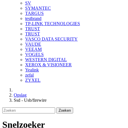
SV
SYMANTEC
TARGUS
testbrand
TP-LINK TECHNOLOGIES
TRUST
TRUST
VASCO DATA SECURITY
VAUDE
VEEAM
VOGELS
WESTERN DIGITAL
XEROX & VISIONEER
Yealink
zefal
ZYXEL
Opslag
Ssd - Usb/firewire
Zoeken
Snelzoeker