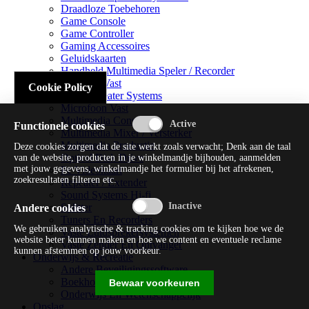
Draadloze Toebehoren
Game Console
Game Controller
Gaming Accessoires
Geluidskaarten
Handheld Multimedia Speler / Recorder
Headsets Vast
Cookie Policy
Home Theater Systems
Microfoon Vast
Multimedia Consoles
Functionele cookies
Multimedia Mixer / Versterker
Multimedia Productie
Deze cookies zorgen dat de site werkt zoals verwacht; Denk aan de taal
Optical Disk Drive
van de website, producten in je winkelmandje bijhouden, aanmelden
met jouw gegevens, winkelmandje het formulier bij het afrekenen,
Pc Videokaart
zoekresultaten filteren etc.
Repeater / Extender
Sound Systems Hi-fi
Splitter
Andere cookies
Tuners En Recorders
We gebruiken analytische & tracking cookies om te kijken hoe we de
Vaste Luidsprekersystemen
website beter kunnen maken en hoe we content en eventuele reclame
Vaste Zender En Ontvanger
kunnen afstemmen op jouw voorkeur.
Onderwijs & Recreatie
Andere Beveiligingssoftware
Boekhouding / Financiën
Bewaar voorkeuren
Onderwijs En Wetenschappelijk
Opslag