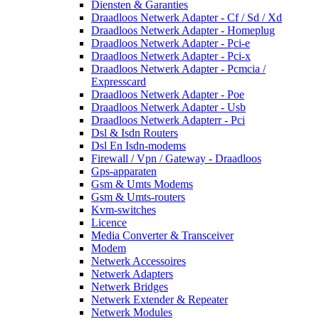
Diensten & Garanties
Draadloos Netwerk Adapter - Cf / Sd / Xd
Draadloos Netwerk Adapter - Homeplug
Draadloos Netwerk Adapter - Pci-e
Draadloos Netwerk Adapter - Pci-x
Draadloos Netwerk Adapter - Pcmcia /
Expresscard
Draadloos Netwerk Adapter - Poe
Draadloos Netwerk Adapter - Usb
Draadloos Netwerk Adapterr - Pci
Dsl & Isdn Routers
Dsl En Isdn-modems
Firewall / Vpn / Gateway - Draadloos
Gps-apparaten
Gsm & Umts Modems
Gsm & Umts-routers
Kvm-switches
Licence
Media Converter & Transceiver
Modem
Netwerk Accessoires
Netwerk Adapters
Netwerk Bridges
Netwerk Extender & Repeater
Netwerk Modules