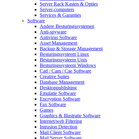
Server Rack Kasten & Opties
Server-computers
Services & Garanties
Software
Andere Besturingssystemen
Anti-spyware
Antivirus Software
Asset Management
Backup & Storage Management
Besturingssysteem Linux
Besturingssysteem Unix
Besturingssysteem Windows
Cad / Cam / Cae Software
Creative Suites
Database Management
Desktoppublishing
Emulatie Software
Encryption Software
Fax Software
Games
Graphics & Illustratie Software
Internet/web Filtering
Intrusion Detection
Mail Client Software
Mail Server Software