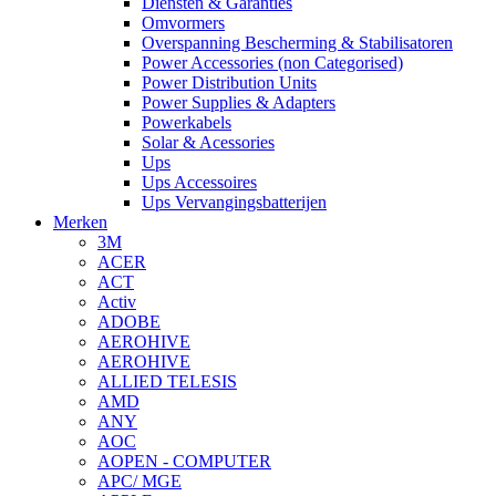
Diensten & Garanties
Omvormers
Overspanning Bescherming & Stabilisatoren
Power Accessories (non Categorised)
Power Distribution Units
Power Supplies & Adapters
Powerkabels
Solar & Acessories
Ups
Ups Accessoires
Ups Vervangingsbatterijen
Merken
3M
ACER
ACT
Activ
ADOBE
AEROHIVE
AEROHIVE
ALLIED TELESIS
AMD
ANY
AOC
AOPEN - COMPUTER
APC/ MGE