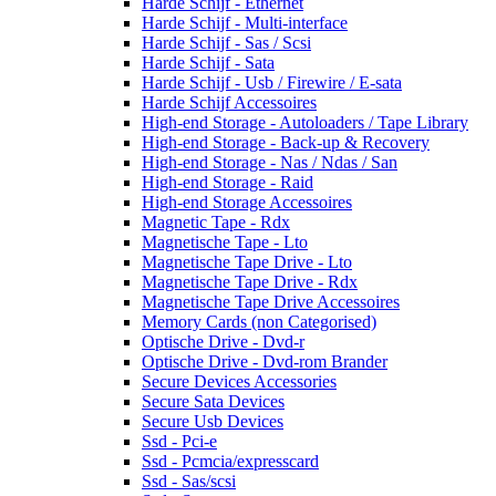
Harde Schijf - Ethernet
Harde Schijf - Multi-interface
Harde Schijf - Sas / Scsi
Harde Schijf - Sata
Harde Schijf - Usb / Firewire / E-sata
Harde Schijf Accessoires
High-end Storage - Autoloaders / Tape Library
High-end Storage - Back-up & Recovery
High-end Storage - Nas / Ndas / San
High-end Storage - Raid
High-end Storage Accessoires
Magnetic Tape - Rdx
Magnetische Tape - Lto
Magnetische Tape Drive - Lto
Magnetische Tape Drive - Rdx
Magnetische Tape Drive Accessoires
Memory Cards (non Categorised)
Optische Drive - Dvd-r
Optische Drive - Dvd-rom Brander
Secure Devices Accessories
Secure Sata Devices
Secure Usb Devices
Ssd - Pci-e
Ssd - Pcmcia/expresscard
Ssd - Sas/scsi