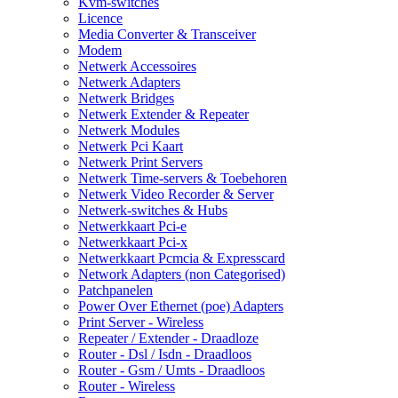
Kvm-switches
Licence
Media Converter & Transceiver
Modem
Netwerk Accessoires
Netwerk Adapters
Netwerk Bridges
Netwerk Extender & Repeater
Netwerk Modules
Netwerk Pci Kaart
Netwerk Print Servers
Netwerk Time-servers & Toebehoren
Netwerk Video Recorder & Server
Netwerk-switches & Hubs
Netwerkkaart Pci-e
Netwerkkaart Pci-x
Netwerkkaart Pcmcia & Expresscard
Network Adapters (non Categorised)
Patchpanelen
Power Over Ethernet (poe) Adapters
Print Server - Wireless
Repeater / Extender - Draadloze
Router - Dsl / Isdn - Draadloos
Router - Gsm / Umts - Draadloos
Router - Wireless