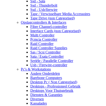
Ssd - Sata
Ssd - Thunderbolt
Ssd - Usb/firewire
Tape / Verwisselbare Media Accessoires
Tape Drive (non Categorised)
Opslagcontrollers & Interfaces
Fibre Channel-controller
Interface Cards (non Categorised)
Multi Controller
Pcmcia Controller
Raid Controller
Raid Controller Supplies
Sas / Scsi Controller
Sata / Esata Controller
Seriële / Parallelle Controller
Usb / Firewire-controller
Pc's & Workstations
Andere Onderdelen
Barebone Computers
Desktop Pc ( Non Categorised)
Desktops - Professioneel Gebruik
Desktops Voor Thuisgebruik
Diensten & Garanties
Diversen
Kassalades