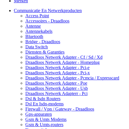
Merken
Communicatie En Netwerkproducten
Access Point
Accessoires - Draadloos
Antenne
Antennekabels
Bluetooth
Bridge - Draadloos
Data Switch
Diensten & Garanties
Draadloos Netwerk Adapter - Cf / Sd / Xd
Draadloos Netwerk Adapter - Homeplug
Draadloos Netwerk Adapter - Pci-e
Draadloos Netwerk Adapter - Pci-x
Draadloos Netwerk Adapter - Pcmcia / Expresscard
Draadloos Netwerk Adapter - Poe
Draadloos Netwerk Adapter - Usb
Draadloos Netwerk Adapterr - Pci
Dsl & Isdn Routers
Dsl En Isdn-modems
Firewall / Vpn / Gateway - Draadloos
Gps-apparaten
Gsm & Umts Modems
Gsm & Umts-routers