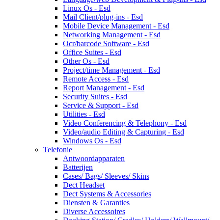
Linux Os - Esd
Mail Client/plug-ins - Esd
Mobile Device Management - Esd
Networking Management - Esd
Ocr/barcode Software - Esd
Office Suites - Esd
Other Os - Esd
Project/time Management - Esd
Remote Access - Esd
Report Management - Esd
Security Suites - Esd
Service & Support - Esd
Utilities - Esd
Video Conferencing & Telephony - Esd
Video/audio Editing & Capturing - Esd
Windows Os - Esd
Telefonie
Antwoordapparaten
Batterijen
Cases/ Bags/ Sleeves/ Skins
Dect Headset
Dect Systems & Accessories
Diensten & Garanties
Diverse Accessoires