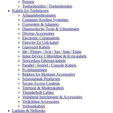
Pennen
Toetsenborden / Toetsenborden
Kabels En Toebehoren
Afstandsbedieningen
Computer Koeling Systemen
Converters & Adapters
Diagnostische Tools & Uitrustingen
Diverse Accessoires
Electronic Components
Firewire En Usb-kabel
Glasvezel Kabels
Ide / Floppy / Scsi / Sas / Sata / Esata
Input Device Uitbreiding & Kvm-kabels
Netwerken Ethernet-kabels
Parallel / Serieel / Console Kabels
Pc-behuizingen
Rekken En Montage Accessoires
Schoonmaak Producten
Secure Access Controls
Telefoon & Modemkabels
Thunderbolt Cables
Veiligheid Inrichtingen & Accessoires
Verlichting Accessoires
Verloopkabels
Laptops & Netbooks