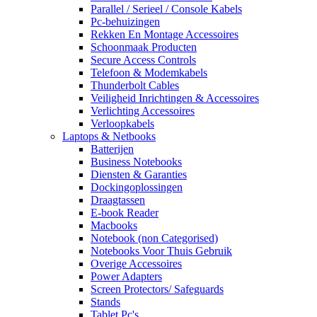
Parallel / Serieel / Console Kabels
Pc-behuizingen
Rekken En Montage Accessoires
Schoonmaak Producten
Secure Access Controls
Telefoon & Modemkabels
Thunderbolt Cables
Veiligheid Inrichtingen & Accessoires
Verlichting Accessoires
Verloopkabels
Laptops & Netbooks
Batterijen
Business Notebooks
Diensten & Garanties
Dockingoplossingen
Draagtassen
E-book Reader
Macbooks
Notebook (non Categorised)
Notebooks Voor Thuis Gebruik
Overige Accessoires
Power Adapters
Screen Protectors/ Safeguards
Stands
Tablet Pc's