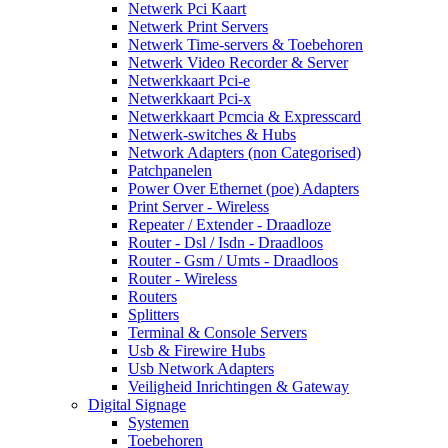
Netwerk Pci Kaart
Netwerk Print Servers
Netwerk Time-servers & Toebehoren
Netwerk Video Recorder & Server
Netwerkkaart Pci-e
Netwerkkaart Pci-x
Netwerkkaart Pcmcia & Expresscard
Netwerk-switches & Hubs
Network Adapters (non Categorised)
Patchpanelen
Power Over Ethernet (poe) Adapters
Print Server - Wireless
Repeater / Extender - Draadloze
Router - Dsl / Isdn - Draadloos
Router - Gsm / Umts - Draadloos
Router - Wireless
Routers
Splitters
Terminal & Console Servers
Usb & Firewire Hubs
Usb Network Adapters
Veiligheid Inrichtingen & Gateway
Digital Signage
Systemen
Toebehoren