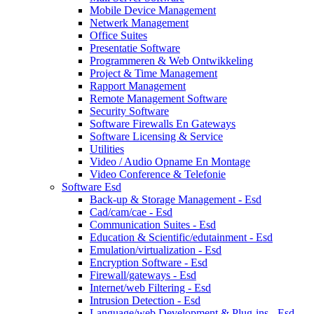
Mobile Device Management
Netwerk Management
Office Suites
Presentatie Software
Programmeren & Web Ontwikkeling
Project & Time Management
Rapport Management
Remote Management Software
Security Software
Software Firewalls En Gateways
Software Licensing & Service
Utilities
Video / Audio Opname En Montage
Video Conference & Telefonie
Software Esd
Back-up & Storage Management - Esd
Cad/cam/cae - Esd
Communication Suites - Esd
Education & Scientific/edutainment - Esd
Emulation/virtualization - Esd
Encryption Software - Esd
Firewall/gateways - Esd
Internet/web Filtering - Esd
Intrusion Detection - Esd
Language/web Development & Plug-ins - Esd