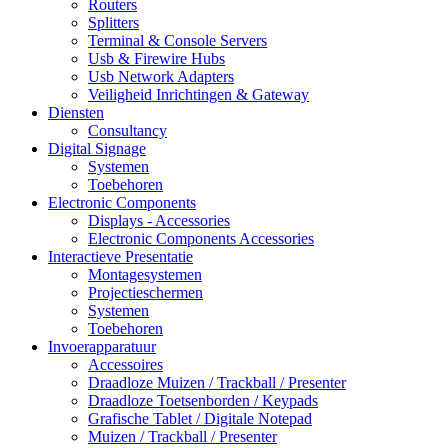
Routers
Splitters
Terminal & Console Servers
Usb & Firewire Hubs
Usb Network Adapters
Veiligheid Inrichtingen & Gateway
Diensten
Consultancy
Digital Signage
Systemen
Toebehoren
Electronic Components
Displays - Accessories
Electronic Components Accessories
Interactieve Presentatie
Montagesystemen
Projectieschermen
Systemen
Toebehoren
Invoerapparatuur
Accessoires
Draadloze Muizen / Trackball / Presenter
Draadloze Toetsenborden / Keypads
Grafische Tablet / Digitale Notepad
Muizen / Trackball / Presenter