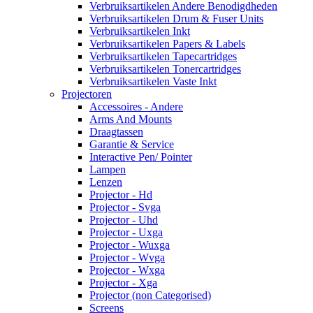
Verbruiksartikelen Andere Benodigdheden
Verbruiksartikelen Drum & Fuser Units
Verbruiksartikelen Inkt
Verbruiksartikelen Papers & Labels
Verbruiksartikelen Tapecartridges
Verbruiksartikelen Tonercartridges
Verbruiksartikelen Vaste Inkt
Projectoren
Accessoires - Andere
Arms And Mounts
Draagtassen
Garantie & Service
Interactive Pen/ Pointer
Lampen
Lenzen
Projector - Hd
Projector - Svga
Projector - Uhd
Projector - Uxga
Projector - Wuxga
Projector - Wvga
Projector - Wxga
Projector - Xga
Projector (non Categorised)
Screens