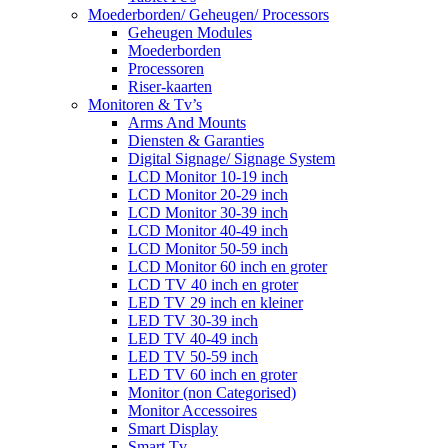
Moederborden/ Geheugen/ Processors
Geheugen Modules
Moederborden
Processoren
Riser-kaarten
Monitoren & Tv’s
Arms And Mounts
Diensten & Garanties
Digital Signage/ Signage System
LCD Monitor 10-19 inch
LCD Monitor 20-29 inch
LCD Monitor 30-39 inch
LCD Monitor 40-49 inch
LCD Monitor 50-59 inch
LCD Monitor 60 inch en groter
LCD TV 40 inch en groter
LED TV 29 inch en kleiner
LED TV 30-39 inch
LED TV 40-49 inch
LED TV 50-59 inch
LED TV 60 inch en groter
Monitor (non Categorised)
Monitor Accessoires
Smart Display
Smart Tv