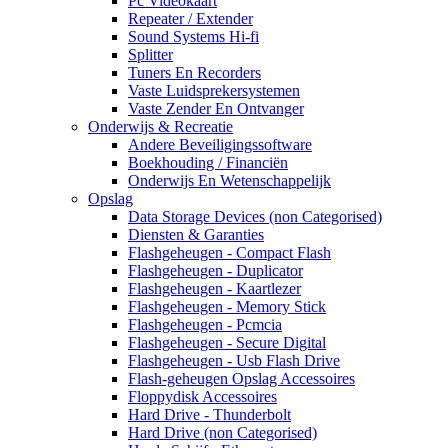
Pc Videokaart
Repeater / Extender
Sound Systems Hi-fi
Splitter
Tuners En Recorders
Vaste Luidsprekersystemen
Vaste Zender En Ontvanger
Onderwijs & Recreatie
Andere Beveiligingssoftware
Boekhouding / Financiën
Onderwijs En Wetenschappelijk
Opslag
Data Storage Devices (non Categorised)
Diensten & Garanties
Flashgeheugen - Compact Flash
Flashgeheugen - Duplicator
Flashgeheugen - Kaartlezer
Flashgeheugen - Memory Stick
Flashgeheugen - Pcmcia
Flashgeheugen - Secure Digital
Flashgeheugen - Usb Flash Drive
Flash-geheugen Opslag Accessoires
Floppydisk Accessoires
Hard Drive - Thunderbolt
Hard Drive (non Categorised)