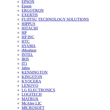
EPSON
Epson
ERGOTRON
EXERTIS
FUJITSU TECHNOLOGY SOLUTIONS
HIPPUS
HITACHI
HP
HP INC
HTC
IiYAMA
iMoshion
INTEL
IRIS
IT1
Jabra
KENSINGTON
KINGSTON
KYOCERA
LENOVO
LG ELECTRONICS
LOGITECH
MATROX
McAfee LIC
MICROSOFT