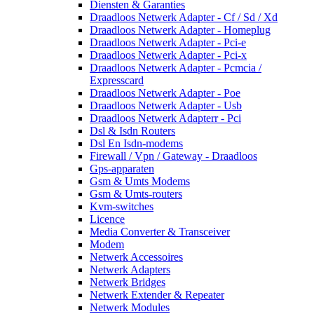
Diensten & Garanties
Draadloos Netwerk Adapter - Cf / Sd / Xd
Draadloos Netwerk Adapter - Homeplug
Draadloos Netwerk Adapter - Pci-e
Draadloos Netwerk Adapter - Pci-x
Draadloos Netwerk Adapter - Pcmcia /
Expresscard
Draadloos Netwerk Adapter - Poe
Draadloos Netwerk Adapter - Usb
Draadloos Netwerk Adapterr - Pci
Dsl & Isdn Routers
Dsl En Isdn-modems
Firewall / Vpn / Gateway - Draadloos
Gps-apparaten
Gsm & Umts Modems
Gsm & Umts-routers
Kvm-switches
Licence
Media Converter & Transceiver
Modem
Netwerk Accessoires
Netwerk Adapters
Netwerk Bridges
Netwerk Extender & Repeater
Netwerk Modules