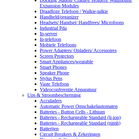
Docking Station/ Cradles/ Holders/ Wallmount/
Expansion Modules
Draadloze Telefoon / Walkie-talkie
Handheld/organizer
Headsets/ Handset/ Handfrees/ Microfoons
Industrial Pda
Ip-server
Ip-telefoon
Mobiele Telefoons
Power Adapters/ Opladers/ Accessoires
Screen Protectors
Smart Appliances/wearable
Smart Phones
Speaker Phone
Stylus Pens
Vaste Telefoon
Videoconferentie Apparatuur
Ups & Stroombescherming
Acculaders
Automatic Power Omschakelautomaten
Batteries - Button Cells - Lithium
Batteries - Rechargeable Standard (li-ion)
Batteries - Rechargeable Standard (nimh)
Batterijen
Circuit Breakers & Zekeringen