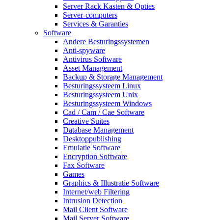
Server Rack Kasten & Opties
Server-computers
Services & Garanties
Software
Andere Besturingssystemen
Anti-spyware
Antivirus Software
Asset Management
Backup & Storage Management
Besturingssysteem Linux
Besturingssysteem Unix
Besturingssysteem Windows
Cad / Cam / Cae Software
Creative Suites
Database Management
Desktoppublishing
Emulatie Software
Encryption Software
Fax Software
Games
Graphics & Illustratie Software
Internet/web Filtering
Intrusion Detection
Mail Client Software
Mail Server Software