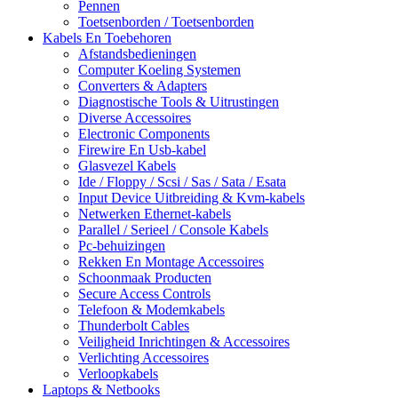
Pennen
Toetsenborden / Toetsenborden
Kabels En Toebehoren
Afstandsbedieningen
Computer Koeling Systemen
Converters & Adapters
Diagnostische Tools & Uitrustingen
Diverse Accessoires
Electronic Components
Firewire En Usb-kabel
Glasvezel Kabels
Ide / Floppy / Scsi / Sas / Sata / Esata
Input Device Uitbreiding & Kvm-kabels
Netwerken Ethernet-kabels
Parallel / Serieel / Console Kabels
Pc-behuizingen
Rekken En Montage Accessoires
Schoonmaak Producten
Secure Access Controls
Telefoon & Modemkabels
Thunderbolt Cables
Veiligheid Inrichtingen & Accessoires
Verlichting Accessoires
Verloopkabels
Laptops & Netbooks