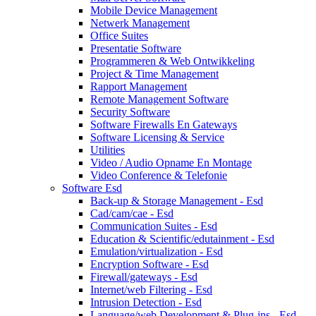
Mobile Device Management
Netwerk Management
Office Suites
Presentatie Software
Programmeren & Web Ontwikkeling
Project & Time Management
Rapport Management
Remote Management Software
Security Software
Software Firewalls En Gateways
Software Licensing & Service
Utilities
Video / Audio Opname En Montage
Video Conference & Telefonie
Software Esd
Back-up & Storage Management - Esd
Cad/cam/cae - Esd
Communication Suites - Esd
Education & Scientific/edutainment - Esd
Emulation/virtualization - Esd
Encryption Software - Esd
Firewall/gateways - Esd
Internet/web Filtering - Esd
Intrusion Detection - Esd
Language/web Development & Plug-ins - Esd