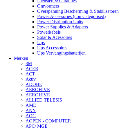
Diensten & Garanties
Omvormers
Overspanning Bescherming & Stabilisatoren
Power Accessories (non Categorised)
Power Distribution Units
Power Supplies & Adapters
Powerkabels
Solar & Acessories
Ups
Ups Accessoires
Ups Vervangingsbatterijen
Merken
3M
ACER
ACT
Activ
ADOBE
AEROHIVE
AEROHIVE
ALLIED TELESIS
AMD
ANY
AOC
AOPEN - COMPUTER
APC/ MGE