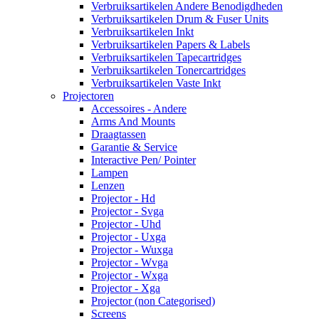
Verbruiksartikelen Andere Benodigdheden
Verbruiksartikelen Drum & Fuser Units
Verbruiksartikelen Inkt
Verbruiksartikelen Papers & Labels
Verbruiksartikelen Tapecartridges
Verbruiksartikelen Tonercartridges
Verbruiksartikelen Vaste Inkt
Projectoren
Accessoires - Andere
Arms And Mounts
Draagtassen
Garantie & Service
Interactive Pen/ Pointer
Lampen
Lenzen
Projector - Hd
Projector - Svga
Projector - Uhd
Projector - Uxga
Projector - Wuxga
Projector - Wvga
Projector - Wxga
Projector - Xga
Projector (non Categorised)
Screens