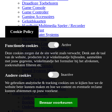
Draadloze Toebehoren
Game Console
Game Controller
Gaming Accessoires
Geluidskaarten
Handheld Multimedia Speler / Recorder
Headsets Vast
Cookie Policy
Home Theater Systems
Microfoon Vast
Multimedia Consoles
Functionele cookies
Multimedia Mixer / Versterker
Multimedia Productie
Deze cookies zorgen dat de site werkt zoals verwacht; Denk aan de taal
Optical Disk Drive
van de website, producten in je winkelmandje bijhouden, aanmelden
met jouw gegevens, winkelmandje het formulier bij het afrekenen,
Pc Videokaart
zoekresultaten filteren etc.
Repeater / Extender
Sound Systems Hi-fi
Splitter
Andere cookies
Tuners En Recorders
We gebruiken analytische & tracking cookies om te kijken hoe we de
Vaste Luidsprekersystemen
website beter kunnen maken en hoe we content en eventuele reclame
Vaste Zender En Ontvanger
kunnen afstemmen op jouw voorkeur.
Onderwijs & Recreatie
Andere Beveiligingssoftware
Boekhouding / Financiën
Bewaar voorkeuren
Onderwijs En Wetenschappelijk
Opslag