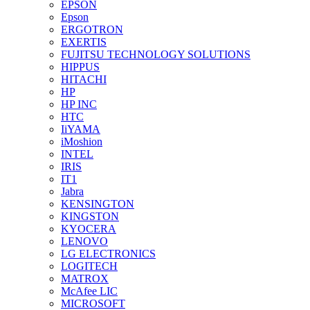
EPSON
Epson
ERGOTRON
EXERTIS
FUJITSU TECHNOLOGY SOLUTIONS
HIPPUS
HITACHI
HP
HP INC
HTC
IiYAMA
iMoshion
INTEL
IRIS
IT1
Jabra
KENSINGTON
KINGSTON
KYOCERA
LENOVO
LG ELECTRONICS
LOGITECH
MATROX
McAfee LIC
MICROSOFT