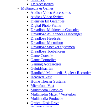
Tv Accessoires
Multimedia & Games
Audio / Video Accessories
Audio / Video Switch
Diensten En Garanties
Digital Photo Frame
Draadloos Multimedia Consoles
Draadloze Av Zender / Ontvanger
Draadloze Headsets
Draadloze Microfoon
Draadloze Speaker Systemen
Draadloze Toebehoren
Game Console
Game Controller
Gaming Accessoires
Geluidskaarten
Handheld Multimedia Speler / Recorder
Headsets Vast
Home Theater Systems
Microfoon Vast
Multimedia Consoles
Multimedia Mixer / Versterker
Multimedia Productie
Optical Disk Drive