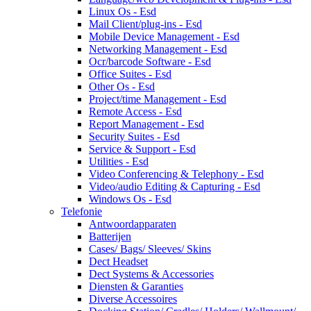
Linux Os - Esd
Mail Client/plug-ins - Esd
Mobile Device Management - Esd
Networking Management - Esd
Ocr/barcode Software - Esd
Office Suites - Esd
Other Os - Esd
Project/time Management - Esd
Remote Access - Esd
Report Management - Esd
Security Suites - Esd
Service & Support - Esd
Utilities - Esd
Video Conferencing & Telephony - Esd
Video/audio Editing & Capturing - Esd
Windows Os - Esd
Telefonie
Antwoordapparaten
Batterijen
Cases/ Bags/ Sleeves/ Skins
Dect Headset
Dect Systems & Accessories
Diensten & Garanties
Diverse Accessoires