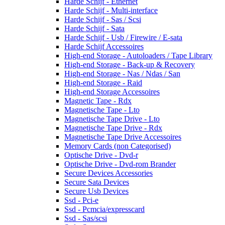
Harde Schijf - Ethernet
Harde Schijf - Multi-interface
Harde Schijf - Sas / Scsi
Harde Schijf - Sata
Harde Schijf - Usb / Firewire / E-sata
Harde Schijf Accessoires
High-end Storage - Autoloaders / Tape Library
High-end Storage - Back-up & Recovery
High-end Storage - Nas / Ndas / San
High-end Storage - Raid
High-end Storage Accessoires
Magnetic Tape - Rdx
Magnetische Tape - Lto
Magnetische Tape Drive - Lto
Magnetische Tape Drive - Rdx
Magnetische Tape Drive Accessoires
Memory Cards (non Categorised)
Optische Drive - Dvd-r
Optische Drive - Dvd-rom Brander
Secure Devices Accessories
Secure Sata Devices
Secure Usb Devices
Ssd - Pci-e
Ssd - Pcmcia/expresscard
Ssd - Sas/scsi