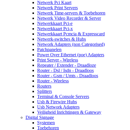
Netwerk Pci Kaart
Netwerk Print Servers
Netwerk Time-servers & Toebehoren
Netwerk Video Recorder & Server
Netwerkkaart Pci-e
Netwerkkaart Pci-x
Netwerkkaart Pcmcia & Expresscard
Netwerk-switches & Hubs
Network Adapters (non Categorised)
Patchpanelen
Power Over Ethernet (poe) Adapters
Print Server - Wireless
Repeater / Extender - Draadloze
Router - Dsl / Isdn - Draadloos
Router - Gsm / Umts - Draadloos
Router - Wireless
Routers
Splitters
Terminal & Console Servers
Usb & Firewire Hubs
Usb Network Adapters
Veiligheid Inrichtingen & Gateway
Digital Signage
Systemen
Toebehoren