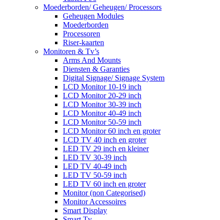
Moederborden/ Geheugen/ Processors
Geheugen Modules
Moederborden
Processoren
Riser-kaarten
Monitoren & Tv’s
Arms And Mounts
Diensten & Garanties
Digital Signage/ Signage System
LCD Monitor 10-19 inch
LCD Monitor 20-29 inch
LCD Monitor 30-39 inch
LCD Monitor 40-49 inch
LCD Monitor 50-59 inch
LCD Monitor 60 inch en groter
LCD TV 40 inch en groter
LED TV 29 inch en kleiner
LED TV 30-39 inch
LED TV 40-49 inch
LED TV 50-59 inch
LED TV 60 inch en groter
Monitor (non Categorised)
Monitor Accessoires
Smart Display
Smart Tv