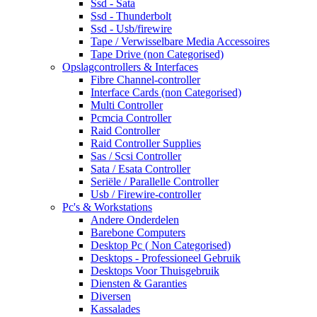
Ssd - Sata
Ssd - Thunderbolt
Ssd - Usb/firewire
Tape / Verwisselbare Media Accessoires
Tape Drive (non Categorised)
Opslagcontrollers & Interfaces
Fibre Channel-controller
Interface Cards (non Categorised)
Multi Controller
Pcmcia Controller
Raid Controller
Raid Controller Supplies
Sas / Scsi Controller
Sata / Esata Controller
Seriële / Parallelle Controller
Usb / Firewire-controller
Pc's & Workstations
Andere Onderdelen
Barebone Computers
Desktop Pc ( Non Categorised)
Desktops - Professioneel Gebruik
Desktops Voor Thuisgebruik
Diensten & Garanties
Diversen
Kassalades