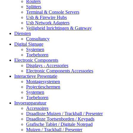
Routers
Splitters
Terminal & Console Servers
Usb & Firewire Hubs
Usb Network Adapters
Veiligheid Inrichtingen & Gateway
Diensten
Consultancy
Digital Signage
Systemen
Toebehoren
Electronic Components
Displays - Accessories
Electronic Components Accessories
Interactieve Presentatie
Montagesystemen
Projectieschermen
Systemen
Toebehoren
Invoerapparatuur
Accessoires
Draadloze Muizen / Trackball / Presenter
Draadloze Toetsenborden / Keypads
Grafische Tablet / Digitale Notepad
Muizen / Trackball / Presenter