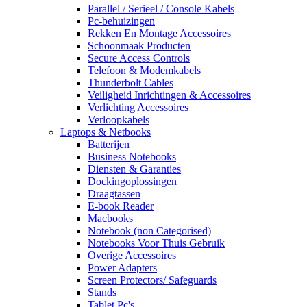
Parallel / Serieel / Console Kabels
Pc-behuizingen
Rekken En Montage Accessoires
Schoonmaak Producten
Secure Access Controls
Telefoon & Modemkabels
Thunderbolt Cables
Veiligheid Inrichtingen & Accessoires
Verlichting Accessoires
Verloopkabels
Laptops & Netbooks
Batterijen
Business Notebooks
Diensten & Garanties
Dockingoplossingen
Draagtassen
E-book Reader
Macbooks
Notebook (non Categorised)
Notebooks Voor Thuis Gebruik
Overige Accessoires
Power Adapters
Screen Protectors/ Safeguards
Stands
Tablet Pc's