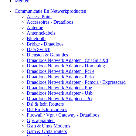
Merken
Communicatie En Netwerkproducten
Access Point
Accessoires - Draadloos
Antenne
Antennekabels
Bluetooth
Bridge - Draadloos
Data Switch
Diensten & Garanties
Draadloos Netwerk Adapter - Cf / Sd / Xd
Draadloos Netwerk Adapter - Homeplug
Draadloos Netwerk Adapter - Pci-e
Draadloos Netwerk Adapter - Pci-x
Draadloos Netwerk Adapter - Pcmcia / Expresscard
Draadloos Netwerk Adapter - Poe
Draadloos Netwerk Adapter - Usb
Draadloos Netwerk Adapterr - Pci
Dsl & Isdn Routers
Dsl En Isdn-modems
Firewall / Vpn / Gateway - Draadloos
Gps-apparaten
Gsm & Umts Modems
Gsm & Umts-routers