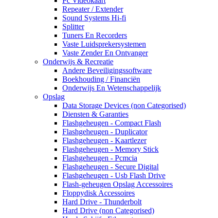
Pc Videokaart
Repeater / Extender
Sound Systems Hi-fi
Splitter
Tuners En Recorders
Vaste Luidsprekersystemen
Vaste Zender En Ontvanger
Onderwijs & Recreatie
Andere Beveiligingssoftware
Boekhouding / Financiën
Onderwijs En Wetenschappelijk
Opslag
Data Storage Devices (non Categorised)
Diensten & Garanties
Flashgeheugen - Compact Flash
Flashgeheugen - Duplicator
Flashgeheugen - Kaartlezer
Flashgeheugen - Memory Stick
Flashgeheugen - Pcmcia
Flashgeheugen - Secure Digital
Flashgeheugen - Usb Flash Drive
Flash-geheugen Opslag Accessoires
Floppydisk Accessoires
Hard Drive - Thunderbolt
Hard Drive (non Categorised)