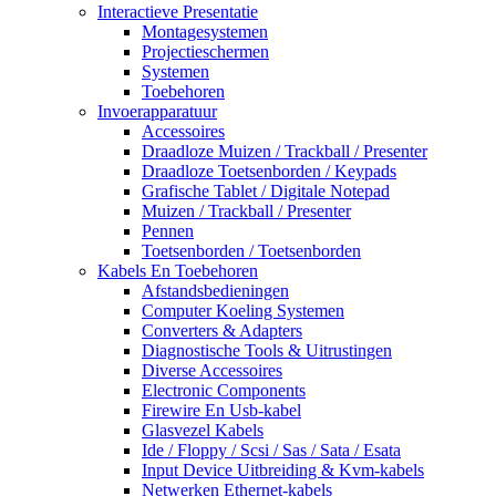
Interactieve Presentatie
Montagesystemen
Projectieschermen
Systemen
Toebehoren
Invoerapparatuur
Accessoires
Draadloze Muizen / Trackball / Presenter
Draadloze Toetsenborden / Keypads
Grafische Tablet / Digitale Notepad
Muizen / Trackball / Presenter
Pennen
Toetsenborden / Toetsenborden
Kabels En Toebehoren
Afstandsbedieningen
Computer Koeling Systemen
Converters & Adapters
Diagnostische Tools & Uitrustingen
Diverse Accessoires
Electronic Components
Firewire En Usb-kabel
Glasvezel Kabels
Ide / Floppy / Scsi / Sas / Sata / Esata
Input Device Uitbreiding & Kvm-kabels
Netwerken Ethernet-kabels