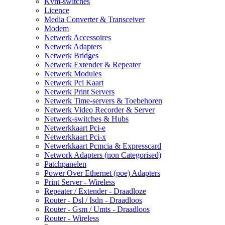
Kvm-switches
Licence
Media Converter & Transceiver
Modem
Netwerk Accessoires
Netwerk Adapters
Netwerk Bridges
Netwerk Extender & Repeater
Netwerk Modules
Netwerk Pci Kaart
Netwerk Print Servers
Netwerk Time-servers & Toebehoren
Netwerk Video Recorder & Server
Netwerk-switches & Hubs
Netwerkkaart Pci-e
Netwerkkaart Pci-x
Netwerkkaart Pcmcia & Expresscard
Network Adapters (non Categorised)
Patchpanelen
Power Over Ethernet (poe) Adapters
Print Server - Wireless
Repeater / Extender - Draadloze
Router - Dsl / Isdn - Draadloos
Router - Gsm / Umts - Draadloos
Router - Wireless