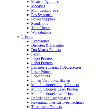
Maatconfiguraties
Mac-pc's
Mini-desktop-pc's
Pos Systemen
Power Supplies
Standaards
Thin Clients
Workstations
Printers
Accessoires
Diensten & Garanties
Dot Matrix Printers
Faxen
Inkjet Printers
Label Printers
Lamineerapparaat & Accessoires
Laser Printers
Led-printers
Linten Verbruiksartikelen
Multifunctionele Inkjet Printers
Multifunctionele Laser Printers
Multifunctionele Led Printers
Printer (non Categorised)
Rekenmachines En Typemachines
Thermische Printers