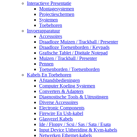
Interactieve Presentatie
Montagesystemen
Projectieschermen
Systemen
Toebehoren
Invoerapparatuur
Accessoires
Draadloze Muizen / Trackball / Presenter
Draadloze Toetsenborden / Keypads
Grafische Tablet / Digitale Notepad
Muizen / Trackball / Presenter
Pennen
Toetsenborden / Toetsenborden
Kabels En Toebehoren
Afstandsbedieningen
Computer Koeling Systemen
Converters & Adapters
Diagnostische Tools & Uitrustingen
Diverse Accessoires
Electronic Components
Firewire En Usb-kabel
Glasvezel Kabels
Ide / Floppy / Scsi / Sas / Sata / Esata
Input Device Uitbreiding & Kvm-kabels
Netwerken Ethernet-kabels