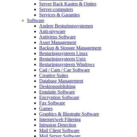
Server Rack Kasten & Opties
Server-computers
Services & Garanties
Software
Andere Besturingssystemen
Anti-spyware
Antivirus Software
Asset Management
Backup & Storage Management
Besturingssysteem Linux
Besturingssysteem Unix
Besturingssysteem Windows
Cad / Cam / Cae Software
Creative Suites
Database Management
Desktoppublishing
Emulatie Software
Encryption Software
Fax Software
Games
Graphics & Illustratie Software
Internet/web Filtering
Intrusion Detection
Mail Client Software
Mail Server Software