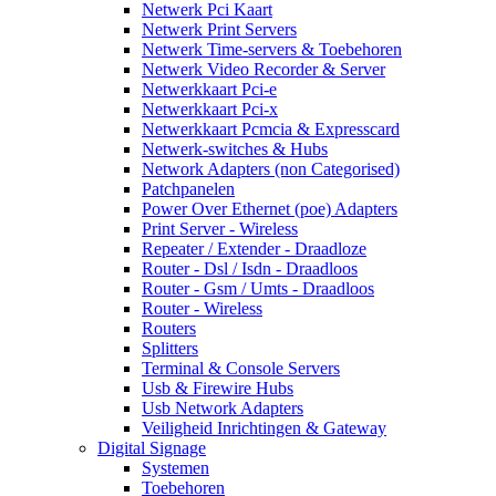
Netwerk Pci Kaart
Netwerk Print Servers
Netwerk Time-servers & Toebehoren
Netwerk Video Recorder & Server
Netwerkkaart Pci-e
Netwerkkaart Pci-x
Netwerkkaart Pcmcia & Expresscard
Netwerk-switches & Hubs
Network Adapters (non Categorised)
Patchpanelen
Power Over Ethernet (poe) Adapters
Print Server - Wireless
Repeater / Extender - Draadloze
Router - Dsl / Isdn - Draadloos
Router - Gsm / Umts - Draadloos
Router - Wireless
Routers
Splitters
Terminal & Console Servers
Usb & Firewire Hubs
Usb Network Adapters
Veiligheid Inrichtingen & Gateway
Digital Signage
Systemen
Toebehoren