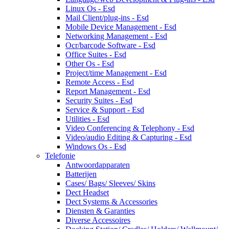
Linux Os - Esd
Mail Client/plug-ins - Esd
Mobile Device Management - Esd
Networking Management - Esd
Ocr/barcode Software - Esd
Office Suites - Esd
Other Os - Esd
Project/time Management - Esd
Remote Access - Esd
Report Management - Esd
Security Suites - Esd
Service & Support - Esd
Utilities - Esd
Video Conferencing & Telephony - Esd
Video/audio Editing & Capturing - Esd
Windows Os - Esd
Telefonie
Antwoordapparaten
Batterijen
Cases/ Bags/ Sleeves/ Skins
Dect Headset
Dect Systems & Accessories
Diensten & Garanties
Diverse Accessoires