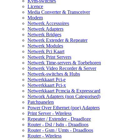
Kvm-switches
Licence
Media Converter & Transceiver
Modem
Netwerk Accessoires
Netwerk Adapters
Netwerk Bridges
Netwerk Extender & Repeater
Netwerk Modules
Netwerk Pci Kaart
Netwerk Print Servers
Netwerk Time-servers & Toebehoren
Netwerk Video Recorder & Server
Netwerk-switches & Hubs
Netwerkkaart Pci-e
Netwerkkaart Pci-x
Netwerkkaart Pcmcia & Expresscard
Network Adapters (non Categorised)
Patchpanelen
Power Over Ethernet (poe) Adapters
Print Server - Wireless
Repeater / Extender - Draadloze
Router - Dsl / Isdn - Draadloos
Router - Gsm / Umts - Draadloos
Router - Wireless