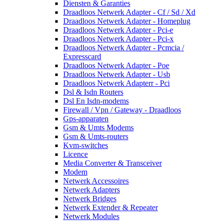
Diensten & Garanties
Draadloos Netwerk Adapter - Cf / Sd / Xd
Draadloos Netwerk Adapter - Homeplug
Draadloos Netwerk Adapter - Pci-e
Draadloos Netwerk Adapter - Pci-x
Draadloos Netwerk Adapter - Pcmcia /
Expresscard
Draadloos Netwerk Adapter - Poe
Draadloos Netwerk Adapter - Usb
Draadloos Netwerk Adapterr - Pci
Dsl & Isdn Routers
Dsl En Isdn-modems
Firewall / Vpn / Gateway - Draadloos
Gps-apparaten
Gsm & Umts Modems
Gsm & Umts-routers
Kvm-switches
Licence
Media Converter & Transceiver
Modem
Netwerk Accessoires
Netwerk Adapters
Netwerk Bridges
Netwerk Extender & Repeater
Netwerk Modules