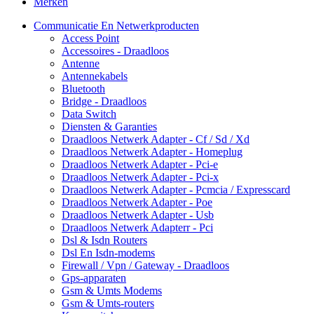
Merken
Communicatie En Netwerkproducten
Access Point
Accessoires - Draadloos
Antenne
Antennekabels
Bluetooth
Bridge - Draadloos
Data Switch
Diensten & Garanties
Draadloos Netwerk Adapter - Cf / Sd / Xd
Draadloos Netwerk Adapter - Homeplug
Draadloos Netwerk Adapter - Pci-e
Draadloos Netwerk Adapter - Pci-x
Draadloos Netwerk Adapter - Pcmcia / Expresscard
Draadloos Netwerk Adapter - Poe
Draadloos Netwerk Adapter - Usb
Draadloos Netwerk Adapterr - Pci
Dsl & Isdn Routers
Dsl En Isdn-modems
Firewall / Vpn / Gateway - Draadloos
Gps-apparaten
Gsm & Umts Modems
Gsm & Umts-routers