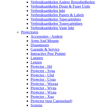
Verbruiksartikelen Andere Benodigdheden
Verbruiksartikelen Drum & Fuser Units
Verbruiksartikelen Inkt
Verbruiksartikelen Papers & Labels
Verbruiksartikelen Tapecartridges
Verbruiksartikelen Tonercartridges
Verbruiksartikelen Vaste Inkt
Projectoren
Accessoires - Andere
Arms And Mounts
Draagtassen
Garantie & Service
Interactive Pen/ Pointer
Lampen
Lenzen
Projector - Hd
Projector - Svga
Projector - Uhd
Projector - Uxga
Projector - Wuxga
Projector - Wvga
Projector - Wxga
Projector - Xga
Projector (non Categorised)
Screens