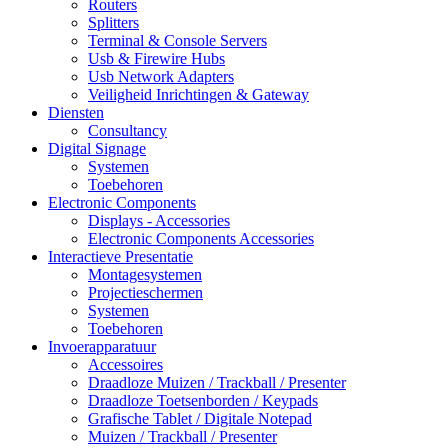
Routers
Splitters
Terminal & Console Servers
Usb & Firewire Hubs
Usb Network Adapters
Veiligheid Inrichtingen & Gateway
Diensten
Consultancy
Digital Signage
Systemen
Toebehoren
Electronic Components
Displays - Accessories
Electronic Components Accessories
Interactieve Presentatie
Montagesystemen
Projectieschermen
Systemen
Toebehoren
Invoerapparatuur
Accessoires
Draadloze Muizen / Trackball / Presenter
Draadloze Toetsenborden / Keypads
Grafische Tablet / Digitale Notepad
Muizen / Trackball / Presenter