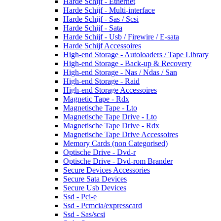
Harde Schijf - Ethernet
Harde Schijf - Multi-interface
Harde Schijf - Sas / Scsi
Harde Schijf - Sata
Harde Schijf - Usb / Firewire / E-sata
Harde Schijf Accessoires
High-end Storage - Autoloaders / Tape Library
High-end Storage - Back-up & Recovery
High-end Storage - Nas / Ndas / San
High-end Storage - Raid
High-end Storage Accessoires
Magnetic Tape - Rdx
Magnetische Tape - Lto
Magnetische Tape Drive - Lto
Magnetische Tape Drive - Rdx
Magnetische Tape Drive Accessoires
Memory Cards (non Categorised)
Optische Drive - Dvd-r
Optische Drive - Dvd-rom Brander
Secure Devices Accessories
Secure Sata Devices
Secure Usb Devices
Ssd - Pci-e
Ssd - Pcmcia/expresscard
Ssd - Sas/scsi