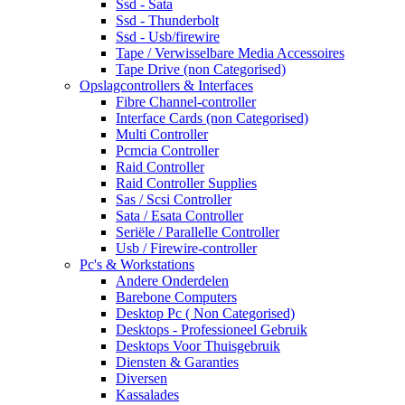
Ssd - Sata
Ssd - Thunderbolt
Ssd - Usb/firewire
Tape / Verwisselbare Media Accessoires
Tape Drive (non Categorised)
Opslagcontrollers & Interfaces
Fibre Channel-controller
Interface Cards (non Categorised)
Multi Controller
Pcmcia Controller
Raid Controller
Raid Controller Supplies
Sas / Scsi Controller
Sata / Esata Controller
Seriële / Parallelle Controller
Usb / Firewire-controller
Pc's & Workstations
Andere Onderdelen
Barebone Computers
Desktop Pc ( Non Categorised)
Desktops - Professioneel Gebruik
Desktops Voor Thuisgebruik
Diensten & Garanties
Diversen
Kassalades