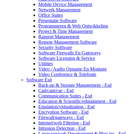
Mobile Device Management
Netwerk Management
Office Suites
Presentatie Software
Programmeren & Web Ontwikkeling
Project & Time Management
Rapport Management
Remote Management Software
Security Software
Software Firewalls En Gateways
Software Licensing & Service
Utilities
Video / Audio Opname En Montage
Video Conference & Telefonie
Software Esd
Back-up & Storage Management - Esd
Cad/cam/cae - Esd
Communication Suites - Esd
Education & Scientific/edutainment - Esd
Emulation/virtualization - Esd
Encryption Software - Esd
Firewall/gateways - Esd
Internet/web Filtering - Esd
Intrusion Detection - Esd
Language/web Development & Plug-ins - Esd