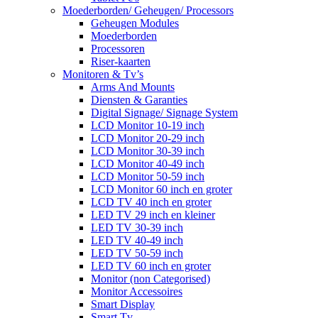
Moederborden/ Geheugen/ Processors
Geheugen Modules
Moederborden
Processoren
Riser-kaarten
Monitoren & Tv’s
Arms And Mounts
Diensten & Garanties
Digital Signage/ Signage System
LCD Monitor 10-19 inch
LCD Monitor 20-29 inch
LCD Monitor 30-39 inch
LCD Monitor 40-49 inch
LCD Monitor 50-59 inch
LCD Monitor 60 inch en groter
LCD TV 40 inch en groter
LED TV 29 inch en kleiner
LED TV 30-39 inch
LED TV 40-49 inch
LED TV 50-59 inch
LED TV 60 inch en groter
Monitor (non Categorised)
Monitor Accessoires
Smart Display
Smart Tv