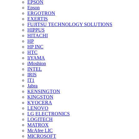
EPSON
Epson
ERGOTRON
EXERTIS
FUJITSU TECHNOLOGY SOLUTIONS
HIPPUS
HITACHI
HP
HP INC
HTC
IiYAMA
iMoshion
INTEL
IRIS
IT1
Jabra
KENSINGTON
KINGSTON
KYOCERA
LENOVO
LG ELECTRONICS
LOGITECH
MATROX
McAfee LIC
MICROSOFT