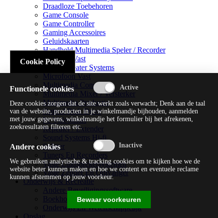
Draadloze Toebehoren
Game Console
Game Controller
Gaming Accessoires
Geluidskaarten
Handheld Multimedia Speler / Recorder
Headsets Vast
Cookie Policy
Home Theater Systems
Microfoon Vast
Multimedia Consoles
Functionele cookies
Multimedia Mixer / Versterker
Multimedia Productie
Deze cookies zorgen dat de site werkt zoals verwacht; Denk aan de taal
Optical Disk Drive
van de website, producten in je winkelmandje bijhouden, aanmelden
met jouw gegevens, winkelmandje het formulier bij het afrekenen,
Pc Videokaart
zoekresultaten filteren etc.
Repeater / Extender
Sound Systems Hi-fi
Splitter
Andere cookies
Tuners En Recorders
We gebruiken analytische & tracking cookies om te kijken hoe we de
Vaste Luidsprekersystemen
website beter kunnen maken en hoe we content en eventuele reclame
Vaste Zender En Ontvanger
kunnen afstemmen op jouw voorkeur.
Onderwijs & Recreatie
Andere Beveiligingssoftware
Boekhouding / Financiën
Bewaar voorkeuren
Onderwijs En Wetenschappelijk
Opslag