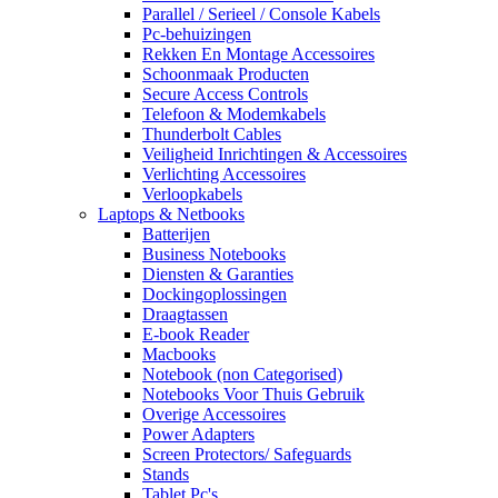
Parallel / Serieel / Console Kabels
Pc-behuizingen
Rekken En Montage Accessoires
Schoonmaak Producten
Secure Access Controls
Telefoon & Modemkabels
Thunderbolt Cables
Veiligheid Inrichtingen & Accessoires
Verlichting Accessoires
Verloopkabels
Laptops & Netbooks
Batterijen
Business Notebooks
Diensten & Garanties
Dockingoplossingen
Draagtassen
E-book Reader
Macbooks
Notebook (non Categorised)
Notebooks Voor Thuis Gebruik
Overige Accessoires
Power Adapters
Screen Protectors/ Safeguards
Stands
Tablet Pc's