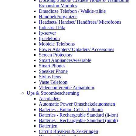
Docking Station/ Cradles/ Holders/ Wallmount/
Expansion Modules
Draadloze Telefoon / Walkie-talkie
Handheld/organizer
Headsets/ Handset/ Handfrees/ Microfoons
Industrial Pda
Ip-server
Ip-telefoon
Mobiele Telefoons
Power Adapters/ Opladers/ Accessoires
Screen Protectors
Smart Appliances/wearable
Smart Phones
Speaker Phone
Stylus Pens
Vaste Telefoon
Videoconferentie Apparatuur
Ups & Stroombescherming
Acculaders
Automatic Power Omschakelautomaten
Batteries - Button Cells - Lithium
Batteries - Rechargeable Standard (li-ion)
Batteries - Rechargeable Standard (nimh)
Batterijen
Circuit Breakers & Zekeringen