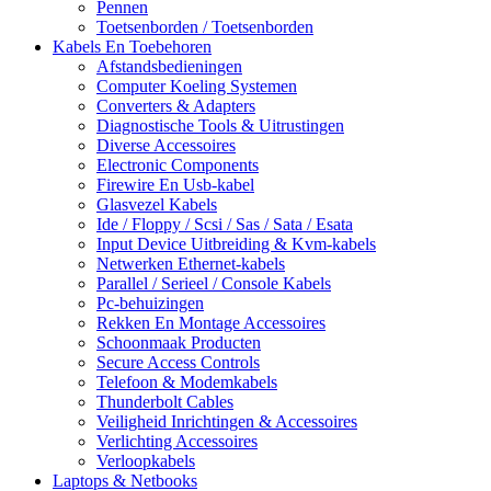
Pennen
Toetsenborden / Toetsenborden
Kabels En Toebehoren
Afstandsbedieningen
Computer Koeling Systemen
Converters & Adapters
Diagnostische Tools & Uitrustingen
Diverse Accessoires
Electronic Components
Firewire En Usb-kabel
Glasvezel Kabels
Ide / Floppy / Scsi / Sas / Sata / Esata
Input Device Uitbreiding & Kvm-kabels
Netwerken Ethernet-kabels
Parallel / Serieel / Console Kabels
Pc-behuizingen
Rekken En Montage Accessoires
Schoonmaak Producten
Secure Access Controls
Telefoon & Modemkabels
Thunderbolt Cables
Veiligheid Inrichtingen & Accessoires
Verlichting Accessoires
Verloopkabels
Laptops & Netbooks