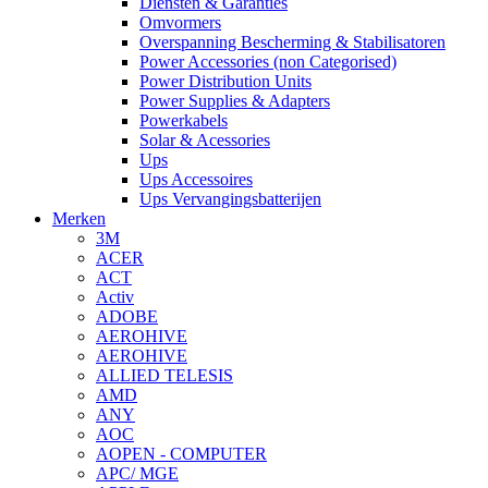
Diensten & Garanties
Omvormers
Overspanning Bescherming & Stabilisatoren
Power Accessories (non Categorised)
Power Distribution Units
Power Supplies & Adapters
Powerkabels
Solar & Acessories
Ups
Ups Accessoires
Ups Vervangingsbatterijen
Merken
3M
ACER
ACT
Activ
ADOBE
AEROHIVE
AEROHIVE
ALLIED TELESIS
AMD
ANY
AOC
AOPEN - COMPUTER
APC/ MGE