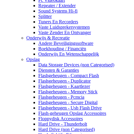
Pc Videokaart
Repeater / Extender
Sound Systems Hi-fi
Splitter
Tuners En Recorders
Vaste Luidsprekersystemen
Vaste Zender En Ontvanger
Onderwijs & Recreatie
Andere Beveiligingssoftware
Boekhouding / Financiën
Onderwijs En Wetenschappelijk
Opslag
Data Storage Devices (non Categorised)
Diensten & Garanties
Flashgeheugen - Compact Flash
Flashgeheugen - Duplicator
Flashgeheugen - Kaartlezer
Flashgeheugen - Memory Stick
Flashgeheugen - Pcmcia
Flashgeheugen - Secure Digital
Flashgeheugen - Usb Flash Drive
Flash-geheugen Opslag Accessoires
Floppydisk Accessoires
Hard Drive - Thunderbolt
Hard Drive (non Categorised)