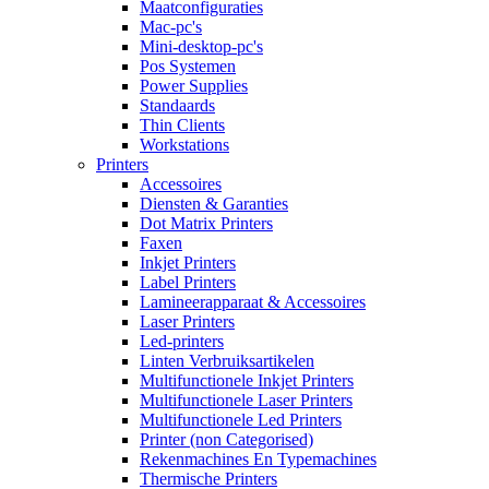
Maatconfiguraties
Mac-pc's
Mini-desktop-pc's
Pos Systemen
Power Supplies
Standaards
Thin Clients
Workstations
Printers
Accessoires
Diensten & Garanties
Dot Matrix Printers
Faxen
Inkjet Printers
Label Printers
Lamineerapparaat & Accessoires
Laser Printers
Led-printers
Linten Verbruiksartikelen
Multifunctionele Inkjet Printers
Multifunctionele Laser Printers
Multifunctionele Led Printers
Printer (non Categorised)
Rekenmachines En Typemachines
Thermische Printers