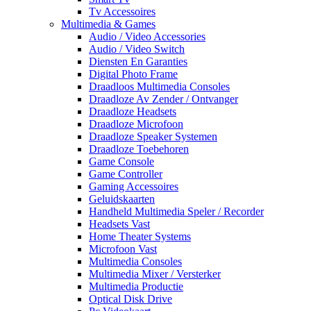
Tv Accessoires
Multimedia & Games
Audio / Video Accessories
Audio / Video Switch
Diensten En Garanties
Digital Photo Frame
Draadloos Multimedia Consoles
Draadloze Av Zender / Ontvanger
Draadloze Headsets
Draadloze Microfoon
Draadloze Speaker Systemen
Draadloze Toebehoren
Game Console
Game Controller
Gaming Accessoires
Geluidskaarten
Handheld Multimedia Speler / Recorder
Headsets Vast
Home Theater Systems
Microfoon Vast
Multimedia Consoles
Multimedia Mixer / Versterker
Multimedia Productie
Optical Disk Drive