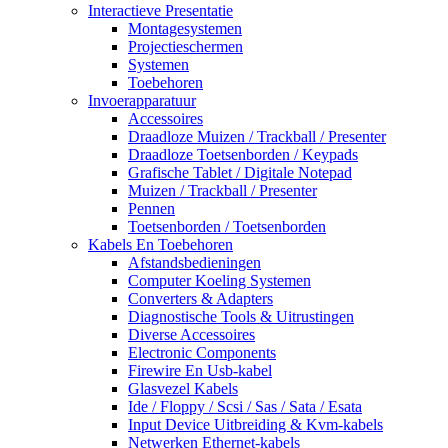
Interactieve Presentatie
Montagesystemen
Projectieschermen
Systemen
Toebehoren
Invoerapparatuur
Accessoires
Draadloze Muizen / Trackball / Presenter
Draadloze Toetsenborden / Keypads
Grafische Tablet / Digitale Notepad
Muizen / Trackball / Presenter
Pennen
Toetsenborden / Toetsenborden
Kabels En Toebehoren
Afstandsbedieningen
Computer Koeling Systemen
Converters & Adapters
Diagnostische Tools & Uitrustingen
Diverse Accessoires
Electronic Components
Firewire En Usb-kabel
Glasvezel Kabels
Ide / Floppy / Scsi / Sas / Sata / Esata
Input Device Uitbreiding & Kvm-kabels
Netwerken Ethernet-kabels