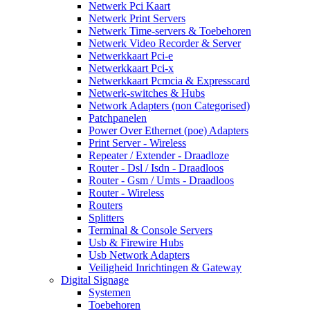
Netwerk Pci Kaart
Netwerk Print Servers
Netwerk Time-servers & Toebehoren
Netwerk Video Recorder & Server
Netwerkkaart Pci-e
Netwerkkaart Pci-x
Netwerkkaart Pcmcia & Expresscard
Netwerk-switches & Hubs
Network Adapters (non Categorised)
Patchpanelen
Power Over Ethernet (poe) Adapters
Print Server - Wireless
Repeater / Extender - Draadloze
Router - Dsl / Isdn - Draadloos
Router - Gsm / Umts - Draadloos
Router - Wireless
Routers
Splitters
Terminal & Console Servers
Usb & Firewire Hubs
Usb Network Adapters
Veiligheid Inrichtingen & Gateway
Digital Signage
Systemen
Toebehoren