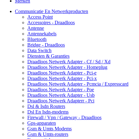
Merken
Communicatie En Netwerkproducten
Access Point
Accessoires - Draadloos
Antenne
Antennekabels
Bluetooth
Bridge - Draadloos
Data Switch
Diensten & Garanties
Draadloos Netwerk Adapter - Cf / Sd / Xd
Draadloos Netwerk Adapter - Homeplug
Draadloos Netwerk Adapter - Pci-e
Draadloos Netwerk Adapter - Pci-x
Draadloos Netwerk Adapter - Pcmcia / Expresscard
Draadloos Netwerk Adapter - Poe
Draadloos Netwerk Adapter - Usb
Draadloos Netwerk Adapterr - Pci
Dsl & Isdn Routers
Dsl En Isdn-modems
Firewall / Vpn / Gateway - Draadloos
Gps-apparaten
Gsm & Umts Modems
Gsm & Umts-routers