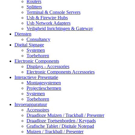
Routers
Splitters
Terminal & Console Servers
Usb & Firewire Hubs
Usb Network Adapters
Veiligheid Inrichtingen & Gateway
Diensten
Consultancy
Digital Signage
Systemen
Toebehoren
Electronic Components
Displays - Accessories
Electronic Components Accessories
Interactieve Presentatie
Montagesystemen
Projectieschermen
Systemen
Toebehoren
Invoerapparatuur
Accessoires
Draadloze Muizen / Trackball / Presenter
Draadloze Toetsenborden / Keypads
Grafische Tablet / Digitale Notepad
Muizen / Trackball / Presenter