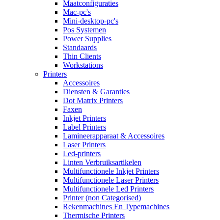
Maatconfiguraties
Mac-pc's
Mini-desktop-pc's
Pos Systemen
Power Supplies
Standaards
Thin Clients
Workstations
Printers
Accessoires
Diensten & Garanties
Dot Matrix Printers
Faxen
Inkjet Printers
Label Printers
Lamineerapparaat & Accessoires
Laser Printers
Led-printers
Linten Verbruiksartikelen
Multifunctionele Inkjet Printers
Multifunctionele Laser Printers
Multifunctionele Led Printers
Printer (non Categorised)
Rekenmachines En Typemachines
Thermische Printers