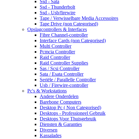
Ssd - Sata
Ssd - Thunderbolt
Ssd - Usb/firewire
Tape / Verwisselbare Media Accessoires
Tape Drive (non Categorised)
Opslagcontrollers & Interfaces
Fibre Channel-controller
Interface Cards (non Categorised)
Multi Controller
Pcmcia Controller
Raid Controller
Raid Controller Supplies
Sas / Scsi Controller
Sata / Esata Controller
Seriële / Parallelle Controller
Usb / Firewire-controller
Pc's & Workstations
Andere Onderdelen
Barebone Computers
Desktop Pc ( Non Categorised)
Desktops - Professioneel Gebruik
Desktops Voor Thuisgebruik
Diensten & Garanties
Diversen
Kassalades