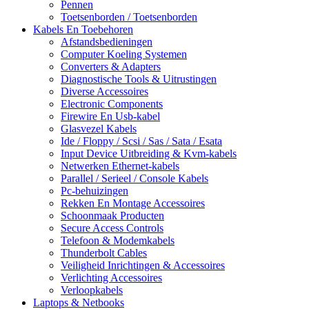
Pennen
Toetsenborden / Toetsenborden
Kabels En Toebehoren
Afstandsbedieningen
Computer Koeling Systemen
Converters & Adapters
Diagnostische Tools & Uitrustingen
Diverse Accessoires
Electronic Components
Firewire En Usb-kabel
Glasvezel Kabels
Ide / Floppy / Scsi / Sas / Sata / Esata
Input Device Uitbreiding & Kvm-kabels
Netwerken Ethernet-kabels
Parallel / Serieel / Console Kabels
Pc-behuizingen
Rekken En Montage Accessoires
Schoonmaak Producten
Secure Access Controls
Telefoon & Modemkabels
Thunderbolt Cables
Veiligheid Inrichtingen & Accessoires
Verlichting Accessoires
Verloopkabels
Laptops & Netbooks