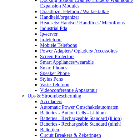
Docking Station/ Cradles/ Holders/ Wallmount/
Expansion Modules
Draadloze Telefoon / Walkie-talkie
Handheld/organizer
Headsets/ Handset/ Handfrees/ Microfoons
Industrial Pda
Ip-server
Ip-telefoon
Mobiele Telefoons
Power Adapters/ Opladers/ Accessoires
Screen Protectors
Smart Appliances/wearable
Smart Phones
Speaker Phone
Stylus Pens
Vaste Telefoon
Videoconferentie Apparatuur
Ups & Stroombescherming
Acculaders
Automatic Power Omschakelautomaten
Batteries - Button Cells - Lithium
Batteries - Rechargeable Standard (li-ion)
Batteries - Rechargeable Standard (nimh)
Batterijen
Circuit Breakers & Zekeringen