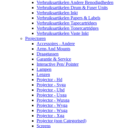
Verbruiksartikelen Andere Benodigdheden
Verbruiksartikelen Drum & Fuser Units
Verbruiksartikelen Inkt
Verbruiksartikelen Papers & Labels
Verbruiksartikelen Tapecartridges
Verbruiksartikelen Tonercartridges
Verbruiksartikelen Vaste Inkt
Projectoren
Accessoires - Andere
Arms And Mounts
Draagtassen
Garantie & Service
Interactive Pen/ Pointer
Lampen
Lenzen
Projector - Hd
Projector - Svga
Projector - Uhd
Projector - Uxga
Projector - Wuxga
Projector - Wvga
Projector - Wxga
Projector - Xga
Projector (non Categorised)
Screens