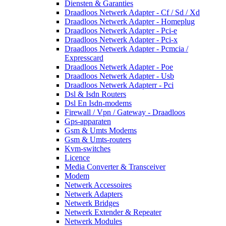
Diensten & Garanties
Draadloos Netwerk Adapter - Cf / Sd / Xd
Draadloos Netwerk Adapter - Homeplug
Draadloos Netwerk Adapter - Pci-e
Draadloos Netwerk Adapter - Pci-x
Draadloos Netwerk Adapter - Pcmcia /
Expresscard
Draadloos Netwerk Adapter - Poe
Draadloos Netwerk Adapter - Usb
Draadloos Netwerk Adapterr - Pci
Dsl & Isdn Routers
Dsl En Isdn-modems
Firewall / Vpn / Gateway - Draadloos
Gps-apparaten
Gsm & Umts Modems
Gsm & Umts-routers
Kvm-switches
Licence
Media Converter & Transceiver
Modem
Netwerk Accessoires
Netwerk Adapters
Netwerk Bridges
Netwerk Extender & Repeater
Netwerk Modules