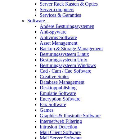
Server Rack Kasten & Opties
Server-computers
Services & Garanties
Software
Andere Besturingssystemen
Anti-spyware
Antivirus Software
Asset Management
Backup & Storage Management
Besturingssysteem Linux
Besturingssysteem Unix
Besturingssysteem Windows
Cad / Cam / Cae Software
Creative Suites
Database Management
Desktoppublishing
Emulatie Software
Encryption Software
Fax Software
Games
Graphics & Illustratie Software
Internet/web Filtering
Intrusion Detection
Mail Client Software
Mail Server Software