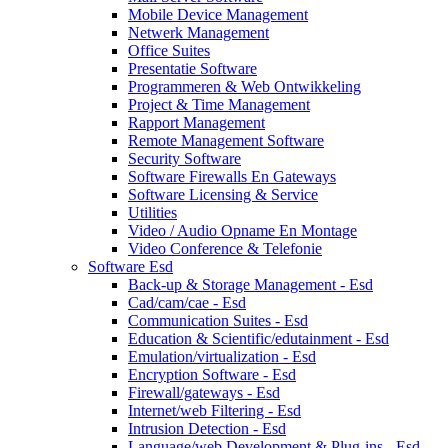
Mobile Device Management
Netwerk Management
Office Suites
Presentatie Software
Programmeren & Web Ontwikkeling
Project & Time Management
Rapport Management
Remote Management Software
Security Software
Software Firewalls En Gateways
Software Licensing & Service
Utilities
Video / Audio Opname En Montage
Video Conference & Telefonie
Software Esd
Back-up & Storage Management - Esd
Cad/cam/cae - Esd
Communication Suites - Esd
Education & Scientific/edutainment - Esd
Emulation/virtualization - Esd
Encryption Software - Esd
Firewall/gateways - Esd
Internet/web Filtering - Esd
Intrusion Detection - Esd
Language/web Development & Plug-ins - Esd