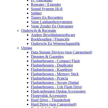
Pc Videokaart
Repeater / Extender
Sound Systems Hi-fi
Splitter
Tuners En Recorders
Vaste Luidsprekersystemen
Vaste Zender En Ontvanger
Onderwijs & Recreatie
Andere Beveiligingssoftware
Boekhouding / Financiën
Onderwijs En Wetenschappelijk
Opslag
Data Storage Devices (non Categorised)
Diensten & Garanties
Flashgeheugen - Compact Flash
Flashgeheugen - Duplicator
Flashgeheugen - Kaartlezer
Flashgeheugen - Memory Stick
Flashgeheugen - Pcmcia
Flashgeheugen - Secure Digital
Flashgeheugen - Usb Flash Drive
Flash-geheugen Opslag Accessoires
Floppydisk Accessoires
Hard Drive - Thunderbolt
Hard Drive (non Categorised)