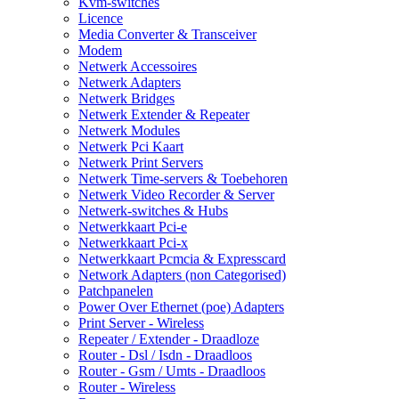
Kvm-switches
Licence
Media Converter & Transceiver
Modem
Netwerk Accessoires
Netwerk Adapters
Netwerk Bridges
Netwerk Extender & Repeater
Netwerk Modules
Netwerk Pci Kaart
Netwerk Print Servers
Netwerk Time-servers & Toebehoren
Netwerk Video Recorder & Server
Netwerk-switches & Hubs
Netwerkkaart Pci-e
Netwerkkaart Pci-x
Netwerkkaart Pcmcia & Expresscard
Network Adapters (non Categorised)
Patchpanelen
Power Over Ethernet (poe) Adapters
Print Server - Wireless
Repeater / Extender - Draadloze
Router - Dsl / Isdn - Draadloos
Router - Gsm / Umts - Draadloos
Router - Wireless