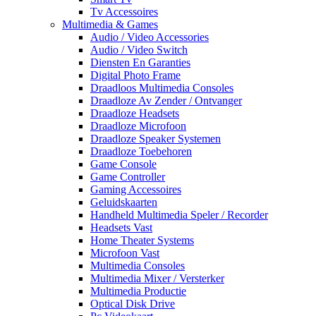
Tv Accessoires
Multimedia & Games
Audio / Video Accessories
Audio / Video Switch
Diensten En Garanties
Digital Photo Frame
Draadloos Multimedia Consoles
Draadloze Av Zender / Ontvanger
Draadloze Headsets
Draadloze Microfoon
Draadloze Speaker Systemen
Draadloze Toebehoren
Game Console
Game Controller
Gaming Accessoires
Geluidskaarten
Handheld Multimedia Speler / Recorder
Headsets Vast
Home Theater Systems
Microfoon Vast
Multimedia Consoles
Multimedia Mixer / Versterker
Multimedia Productie
Optical Disk Drive