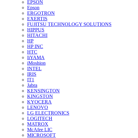
EPSON
Epson
ERGOTRON
EXERTIS
FUJITSU TECHNOLOGY SOLUTIONS
HIPPUS
HITACHI
HP
HP INC
HTC
IiYAMA
iMoshion
INTEL
IRIS
IT1
Jabra
KENSINGTON
KINGSTON
KYOCERA
LENOVO
LG ELECTRONICS
LOGITECH
MATROX
McAfee LIC
MICROSOFT