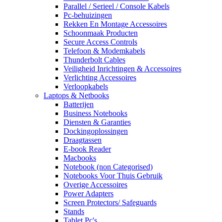
Parallel / Serieel / Console Kabels
Pc-behuizingen
Rekken En Montage Accessoires
Schoonmaak Producten
Secure Access Controls
Telefoon & Modemkabels
Thunderbolt Cables
Veiligheid Inrichtingen & Accessoires
Verlichting Accessoires
Verloopkabels
Laptops & Netbooks
Batterijen
Business Notebooks
Diensten & Garanties
Dockingoplossingen
Draagtassen
E-book Reader
Macbooks
Notebook (non Categorised)
Notebooks Voor Thuis Gebruik
Overige Accessoires
Power Adapters
Screen Protectors/ Safeguards
Stands
Tablet Pc's