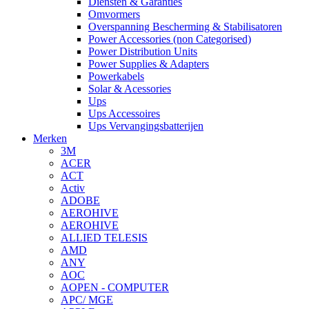
Diensten & Garanties
Omvormers
Overspanning Bescherming & Stabilisatoren
Power Accessories (non Categorised)
Power Distribution Units
Power Supplies & Adapters
Powerkabels
Solar & Acessories
Ups
Ups Accessoires
Ups Vervangingsbatterijen
Merken
3M
ACER
ACT
Activ
ADOBE
AEROHIVE
AEROHIVE
ALLIED TELESIS
AMD
ANY
AOC
AOPEN - COMPUTER
APC/ MGE