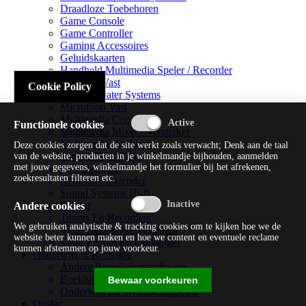
Draadloze Toebehoren
Game Console
Game Controller
Gaming Accessoires
Geluidskaarten
Handheld Multimedia Speler / Recorder
Headsets Vast
Cookie Policy
Home Theater Systems
Microfoon Vast
Multimedia Consoles
Functionele cookies
Multimedia Mixer / Versterker
Multimedia Productie
Deze cookies zorgen dat de site werkt zoals verwacht; Denk aan de taal
Optical Disk Drive
van de website, producten in je winkelmandje bijhouden, aanmelden
met jouw gegevens, winkelmandje het formulier bij het afrekenen,
Pc Videokaart
zoekresultaten filteren etc.
Repeater / Extender
Sound Systems Hi-fi
Splitter
Andere cookies
Tuners En Recorders
We gebruiken analytische & tracking cookies om te kijken hoe we de
Vaste Luidsprekersystemen
website beter kunnen maken en hoe we content en eventuele reclame
Vaste Zender En Ontvanger
kunnen afstemmen op jouw voorkeur.
Onderwijs & Recreatie
Andere Beveiligingssoftware
Boekhouding / Financiën
Bewaar voorkeuren
Onderwijs En Wetenschappelijk
Opslag