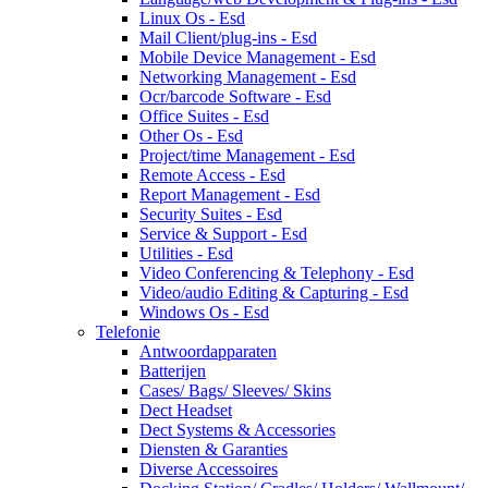
Linux Os - Esd
Mail Client/plug-ins - Esd
Mobile Device Management - Esd
Networking Management - Esd
Ocr/barcode Software - Esd
Office Suites - Esd
Other Os - Esd
Project/time Management - Esd
Remote Access - Esd
Report Management - Esd
Security Suites - Esd
Service & Support - Esd
Utilities - Esd
Video Conferencing & Telephony - Esd
Video/audio Editing & Capturing - Esd
Windows Os - Esd
Telefonie
Antwoordapparaten
Batterijen
Cases/ Bags/ Sleeves/ Skins
Dect Headset
Dect Systems & Accessories
Diensten & Garanties
Diverse Accessoires