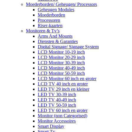
Moederborden/ Geheugen/ Processors
Geheugen Modules
Moederborden
Processoren
Riser-kaarten
Monitoren & Tv’s
Arms And Mounts
Diensten & Garanties
Digital Signage/ Signage System
LCD Monitor 10-19 inch
LCD Monitor 20-29 inch
LCD Monitor 30-39 inch
LCD Monitor 40-49 inch
LCD Monitor 50-59 inch
LCD Monitor 60 inch en groter
LCD TV 40 inch en groter
LED TV 29 inch en kleiner
LED TV 30-39 inch
LED TV 40-49 inch
LED TV 50-59 inch
LED TV 60 inch en groter
Monitor (non Categorised)
Monitor Accessoires
Smart Display
Smart Tv