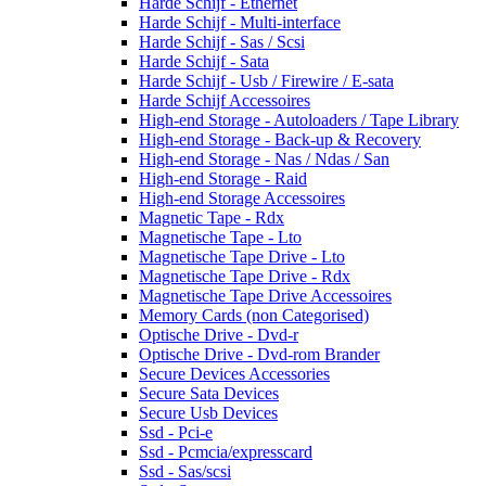
Harde Schijf - Ethernet
Harde Schijf - Multi-interface
Harde Schijf - Sas / Scsi
Harde Schijf - Sata
Harde Schijf - Usb / Firewire / E-sata
Harde Schijf Accessoires
High-end Storage - Autoloaders / Tape Library
High-end Storage - Back-up & Recovery
High-end Storage - Nas / Ndas / San
High-end Storage - Raid
High-end Storage Accessoires
Magnetic Tape - Rdx
Magnetische Tape - Lto
Magnetische Tape Drive - Lto
Magnetische Tape Drive - Rdx
Magnetische Tape Drive Accessoires
Memory Cards (non Categorised)
Optische Drive - Dvd-r
Optische Drive - Dvd-rom Brander
Secure Devices Accessories
Secure Sata Devices
Secure Usb Devices
Ssd - Pci-e
Ssd - Pcmcia/expresscard
Ssd - Sas/scsi