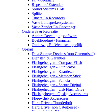
Pc Videokaart
Repeater / Extender
Sound Systems Hi-fi
Splitter
Tuners En Recorders
Vaste Luidsprekersystemen
Vaste Zender En Ontvanger
Onderwijs & Recreatie
Andere Beveiligingssoftware
Boekhouding / Financiën
Onderwijs En Wetenschappelijk
Opslag
Data Storage Devices (non Categorised)
Diensten & Garanties
Flashgeheugen - Compact Flash
Flashgeheugen - Duplicator
Flashgeheugen - Kaartlezer
Flashgeheugen - Memory Stick
Flashgeheugen - Pcmcia
Flashgeheugen - Secure Digital
Flashgeheugen - Usb Flash Drive
Flash-geheugen Opslag Accessoires
Floppydisk Accessoires
Hard Drive - Thunderbolt
Hard Drive (non Categorised)