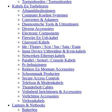
Toetsenborden / Toetsenborden
Kabels En Toebehoren
Afstandsbedieningen
Computer Koeling Systemen
Converters & Adapters
Diagnostische Tools & Uitrustingen
Diverse Accessoires
Electronic Components
Firewire En Usb-kabel
Glasvezel Kabels
Ide / Floppy / Scsi / Sas / Sata / Esata
Input Device Uitbreiding & Kvm-kabels
Netwerken Ethernet-kabels
Parallel / Serieel / Console Kabels
Pc-behuizingen
Rekken En Montage Accessoires
Schoonmaak Producten
Secure Access Controls
Telefoon & Modemkabels
Thunderbolt Cables
Veiligheid Inrichtingen & Accessoires
Verlichting Accessoires
Verloopkabels
Laptops & Netbooks
Batterijen