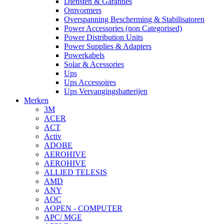
Diensten & Garanties
Omvormers
Overspanning Bescherming & Stabilisatoren
Power Accessories (non Categorised)
Power Distribution Units
Power Supplies & Adapters
Powerkabels
Solar & Acessories
Ups
Ups Accessoires
Ups Vervangingsbatterijen
Merken
3M
ACER
ACT
Activ
ADOBE
AEROHIVE
AEROHIVE
ALLIED TELESIS
AMD
ANY
AOC
AOPEN - COMPUTER
APC/ MGE