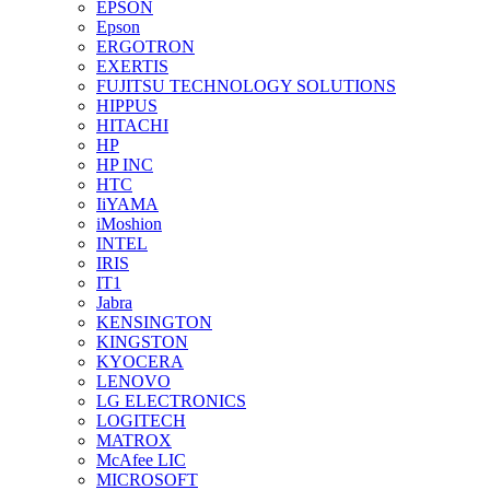
EPSON
Epson
ERGOTRON
EXERTIS
FUJITSU TECHNOLOGY SOLUTIONS
HIPPUS
HITACHI
HP
HP INC
HTC
IiYAMA
iMoshion
INTEL
IRIS
IT1
Jabra
KENSINGTON
KINGSTON
KYOCERA
LENOVO
LG ELECTRONICS
LOGITECH
MATROX
McAfee LIC
MICROSOFT