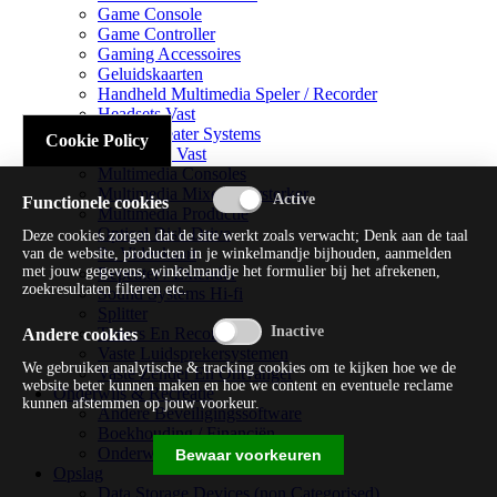
Game Console
Game Controller
Gaming Accessoires
Geluidskaarten
Handheld Multimedia Speler / Recorder
Headsets Vast
Home Theater Systems
Cookie Policy
Microfoon Vast
Multimedia Consoles
Multimedia Mixer / Versterker
Functionele cookies
Multimedia Productie
Optical Disk Drive
Deze cookies zorgen dat de site werkt zoals verwacht; Denk aan de taal
Pc Videokaart
van de website, producten in je winkelmandje bijhouden, aanmelden
met jouw gegevens, winkelmandje het formulier bij het afrekenen,
Repeater / Extender
zoekresultaten filteren etc.
Sound Systems Hi-fi
Splitter
Tuners En Recorders
Andere cookies
Vaste Luidsprekersystemen
We gebruiken analytische & tracking cookies om te kijken hoe we de
Vaste Zender En Ontvanger
website beter kunnen maken en hoe we content en eventuele reclame
Onderwijs & Recreatie
kunnen afstemmen op jouw voorkeur.
Andere Beveiligingssoftware
Boekhouding / Financiën
Onderwijs En Wetenschappelijk
Bewaar voorkeuren
Opslag
Data Storage Devices (non Categorised)