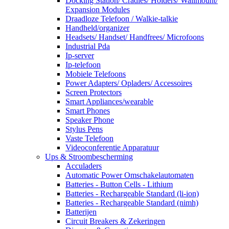
Docking Station/ Cradles/ Holders/ Wallmount/
Expansion Modules
Draadloze Telefoon / Walkie-talkie
Handheld/organizer
Headsets/ Handset/ Handfrees/ Microfoons
Industrial Pda
Ip-server
Ip-telefoon
Mobiele Telefoons
Power Adapters/ Opladers/ Accessoires
Screen Protectors
Smart Appliances/wearable
Smart Phones
Speaker Phone
Stylus Pens
Vaste Telefoon
Videoconferentie Apparatuur
Ups & Stroombescherming
Acculaders
Automatic Power Omschakelautomaten
Batteries - Button Cells - Lithium
Batteries - Rechargeable Standard (li-ion)
Batteries - Rechargeable Standard (nimh)
Batterijen
Circuit Breakers & Zekeringen