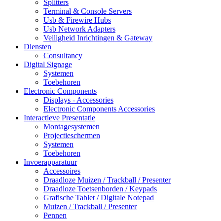
Splitters
Terminal & Console Servers
Usb & Firewire Hubs
Usb Network Adapters
Veiligheid Inrichtingen & Gateway
Diensten
Consultancy
Digital Signage
Systemen
Toebehoren
Electronic Components
Displays - Accessories
Electronic Components Accessories
Interactieve Presentatie
Montagesystemen
Projectieschermen
Systemen
Toebehoren
Invoerapparatuur
Accessoires
Draadloze Muizen / Trackball / Presenter
Draadloze Toetsenborden / Keypads
Grafische Tablet / Digitale Notepad
Muizen / Trackball / Presenter
Pennen