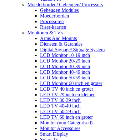
Moederborden/ Geheugen/ Processors
Geheugen Modules
Moederborden
Processoren
Riser-kaarten
Monitoren & Tv’s
Arms And Mounts
Diensten & Garanties
Digital Signage/ Signage System
LCD Monitor 10-19 inch
LCD Monitor 20-29 inch
LCD Monitor 30-39 inch
LCD Monitor 40-49 inch
LCD Monitor 50-59 inch
LCD Monitor 60 inch en groter
LCD TV 40 inch en groter
LED TV 29 inch en kleiner
LED TV 30-39 inch
LED TV 40-49 inch
LED TV 50-59 inch
LED TV 60 inch en groter
Monitor (non Categorised)
Monitor Accessoires
Smart Display
Smart Tv