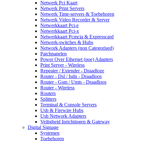
Netwerk Pci Kaart
Netwerk Print Servers
Netwerk Time-servers & Toebehoren
Netwerk Video Recorder & Server
Netwerkkaart Pci-e
Netwerkkaart Pci-x
Netwerkkaart Pcmcia & Expresscard
Netwerk-switches & Hubs
Network Adapters (non Categorised)
Patchpanelen
Power Over Ethernet (poe) Adapters
Print Server - Wireless
Repeater / Extender - Draadloze
Router - Dsl / Isdn - Draadloos
Router - Gsm / Umts - Draadloos
Router - Wireless
Routers
Splitters
Terminal & Console Servers
Usb & Firewire Hubs
Usb Network Adapters
Veiligheid Inrichtingen & Gateway
Digital Signage
Systemen
Toebehoren