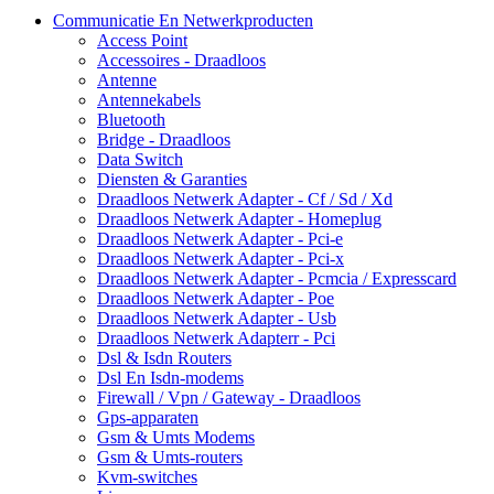
Communicatie En Netwerkproducten
Access Point
Accessoires - Draadloos
Antenne
Antennekabels
Bluetooth
Bridge - Draadloos
Data Switch
Diensten & Garanties
Draadloos Netwerk Adapter - Cf / Sd / Xd
Draadloos Netwerk Adapter - Homeplug
Draadloos Netwerk Adapter - Pci-e
Draadloos Netwerk Adapter - Pci-x
Draadloos Netwerk Adapter - Pcmcia / Expresscard
Draadloos Netwerk Adapter - Poe
Draadloos Netwerk Adapter - Usb
Draadloos Netwerk Adapterr - Pci
Dsl & Isdn Routers
Dsl En Isdn-modems
Firewall / Vpn / Gateway - Draadloos
Gps-apparaten
Gsm & Umts Modems
Gsm & Umts-routers
Kvm-switches