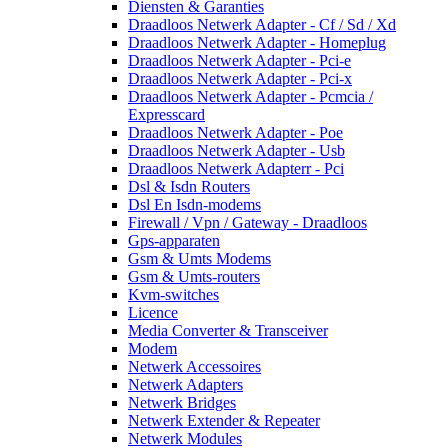
Diensten & Garanties
Draadloos Netwerk Adapter - Cf / Sd / Xd
Draadloos Netwerk Adapter - Homeplug
Draadloos Netwerk Adapter - Pci-e
Draadloos Netwerk Adapter - Pci-x
Draadloos Netwerk Adapter - Pcmcia /
Expresscard
Draadloos Netwerk Adapter - Poe
Draadloos Netwerk Adapter - Usb
Draadloos Netwerk Adapterr - Pci
Dsl & Isdn Routers
Dsl En Isdn-modems
Firewall / Vpn / Gateway - Draadloos
Gps-apparaten
Gsm & Umts Modems
Gsm & Umts-routers
Kvm-switches
Licence
Media Converter & Transceiver
Modem
Netwerk Accessoires
Netwerk Adapters
Netwerk Bridges
Netwerk Extender & Repeater
Netwerk Modules