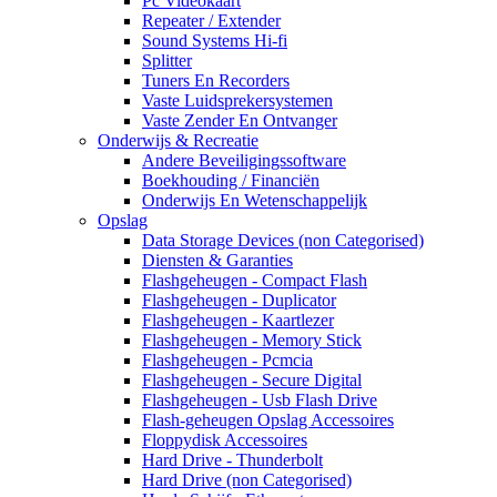
Pc Videokaart
Repeater / Extender
Sound Systems Hi-fi
Splitter
Tuners En Recorders
Vaste Luidsprekersystemen
Vaste Zender En Ontvanger
Onderwijs & Recreatie
Andere Beveiligingssoftware
Boekhouding / Financiën
Onderwijs En Wetenschappelijk
Opslag
Data Storage Devices (non Categorised)
Diensten & Garanties
Flashgeheugen - Compact Flash
Flashgeheugen - Duplicator
Flashgeheugen - Kaartlezer
Flashgeheugen - Memory Stick
Flashgeheugen - Pcmcia
Flashgeheugen - Secure Digital
Flashgeheugen - Usb Flash Drive
Flash-geheugen Opslag Accessoires
Floppydisk Accessoires
Hard Drive - Thunderbolt
Hard Drive (non Categorised)