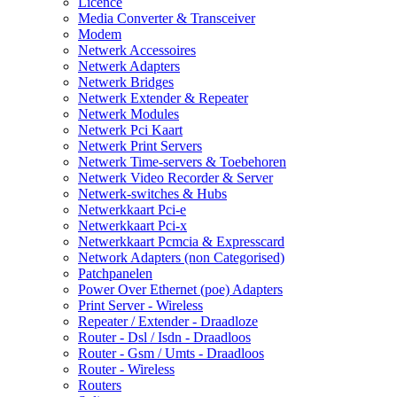
Licence
Media Converter & Transceiver
Modem
Netwerk Accessoires
Netwerk Adapters
Netwerk Bridges
Netwerk Extender & Repeater
Netwerk Modules
Netwerk Pci Kaart
Netwerk Print Servers
Netwerk Time-servers & Toebehoren
Netwerk Video Recorder & Server
Netwerk-switches & Hubs
Netwerkkaart Pci-e
Netwerkkaart Pci-x
Netwerkkaart Pcmcia & Expresscard
Network Adapters (non Categorised)
Patchpanelen
Power Over Ethernet (poe) Adapters
Print Server - Wireless
Repeater / Extender - Draadloze
Router - Dsl / Isdn - Draadloos
Router - Gsm / Umts - Draadloos
Router - Wireless
Routers