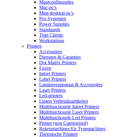
Maatconfiguraties
Mac-pc's
Mini-desktop-pc's
Pos Systemen
Power Supplies
Standaards
Thin Clients
Workstations
Printers
Accessoires
Diensten & Garanties
Dot Matrix Printers
Faxen
Inkjet Printers
Label Printers
Lamineerapparaat & Accessoires
Laser Printers
Led-printers
Linten Verbruiksartikelen
Multifunctionele Inkjet Printers
Multifunctionele Laser Printers
Multifunctionele Led Printers
Printer (non Categorised)
Rekenmachines En Typemachines
Thermische Printers