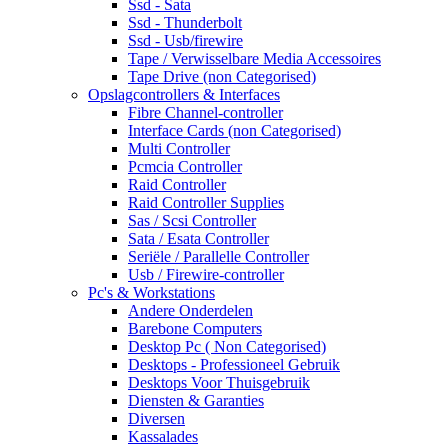
Ssd - Sata
Ssd - Thunderbolt
Ssd - Usb/firewire
Tape / Verwisselbare Media Accessoires
Tape Drive (non Categorised)
Opslagcontrollers & Interfaces
Fibre Channel-controller
Interface Cards (non Categorised)
Multi Controller
Pcmcia Controller
Raid Controller
Raid Controller Supplies
Sas / Scsi Controller
Sata / Esata Controller
Seriële / Parallelle Controller
Usb / Firewire-controller
Pc's & Workstations
Andere Onderdelen
Barebone Computers
Desktop Pc ( Non Categorised)
Desktops - Professioneel Gebruik
Desktops Voor Thuisgebruik
Diensten & Garanties
Diversen
Kassalades