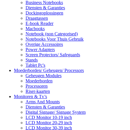
Business Notebooks
Diensten & Garanties
Dockingoplossingen
Draagtassen
E-book Reader
Macbooks
Notebook (non Categorised)
Notebooks Voor Thuis Gebruik
Overige Accessoires
Power Adapters
Screen Protectors/ Safeguards
Stands
Tablet Pc's
Moederborden/ Geheugen/ Processors
Geheugen Modules
Moederborden
Processoren
Riser-kaarten
Monitoren & Tv’s
Arms And Mounts
Diensten & Garanties
Digital Signage/ Signage System
LCD Monitor 10-19 inch
LCD Monitor 20-29 inch
LCD Monitor 30-39 inch