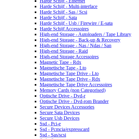
Harde Schijf - Ethernet
Harde Schijf - Multi-interface
Harde Schijf - Sas / Scsi
Harde Schijf - Sata
Harde Schijf - Usb / Firewire / E-sata
Harde Schijf Accessoires
High-end Storage - Autoloaders / Tape Library
High-end Storage - Back-up & Recovery
High-end Storage - Nas / Ndas / San
High-end Storage - Raid
High-end Storage Accessoires
Magnetic Tape - Rdx
Magnetische Tape - Lto
Magnetische Tape Drive - Lto
Magnetische Tape Drive - Rdx
Magnetische Tape Drive Accessoires
Memory Cards (non Categorised)
Optische Drive - Dvd-r
Optische Drive - Dvd-rom Brander
Secure Devices Accessories
Secure Sata Devices
Secure Usb Devices
Ssd - Pci-e
Ssd - Pcmcia/expresscard
Ssd - Sas/scsi