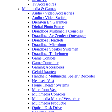
Tv Accessoires
Multimedia & Games
Audio / Video Accessories
Audio / Video Switch
Diensten En Garanties
Digital Photo Frame
Draadloos Multimedia Consoles
Draadloze Av Zender / Ontvanger
Draadloze Headsets
Draadloze Microfoon
Draadloze Speaker Systemen
Draadloze Toebehoren
Game Console
Game Controller
Gaming Accessoires
Geluidskaarten
Handheld Multimedia Speler / Recorder
Headsets Vast
Home Theater Systems
Microfoon Vast
Multimedia Consoles
Multimedia Mixer / Versterker
Multimedia Productie
Optical Disk Drive