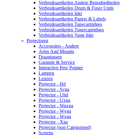
Verbruiksartikelen Andere Benodigdheden
Verbruiksartikelen Drum & Fuser Units
Verbruiksartikelen Inkt
Verbruiksartikelen Papers & Labels
Verbruiksartikelen Tapecartridges
Verbruiksartikelen Tonercartridges
Verbruiksartikelen Vaste Inkt
Projectoren
Accessoires - Andere
Arms And Mounts
Draagtassen
Garantie & Service
Interactive Pen/ Pointer
Lampen
Lenzen
Projector - Hd
Projector - Svga
Projector - Uhd
Projector - Uxga
Projector - Wuxga
Projector - Wvga
Projector - Wxga
Projector - Xga
Projector (non Categorised)
Screens