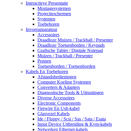
Interactieve Presentatie
Montagesystemen
Projectieschermen
Systemen
Toebehoren
Invoerapparatuur
Accessoires
Draadloze Muizen / Trackball / Presenter
Draadloze Toetsenborden / Keypads
Grafische Tablet / Digitale Notepad
Muizen / Trackball / Presenter
Pennen
Toetsenborden / Toetsenborden
Kabels En Toebehoren
Afstandsbedieningen
Computer Koeling Systemen
Converters & Adapters
Diagnostische Tools & Uitrustingen
Diverse Accessoires
Electronic Components
Firewire En Usb-kabel
Glasvezel Kabels
Ide / Floppy / Scsi / Sas / Sata / Esata
Input Device Uitbreiding & Kvm-kabels
Netwerken Ethernet-kabels