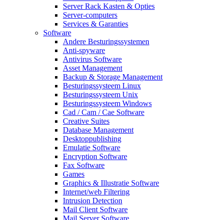
Server Rack Kasten & Opties
Server-computers
Services & Garanties
Software
Andere Besturingssystemen
Anti-spyware
Antivirus Software
Asset Management
Backup & Storage Management
Besturingssysteem Linux
Besturingssysteem Unix
Besturingssysteem Windows
Cad / Cam / Cae Software
Creative Suites
Database Management
Desktoppublishing
Emulatie Software
Encryption Software
Fax Software
Games
Graphics & Illustratie Software
Internet/web Filtering
Intrusion Detection
Mail Client Software
Mail Server Software