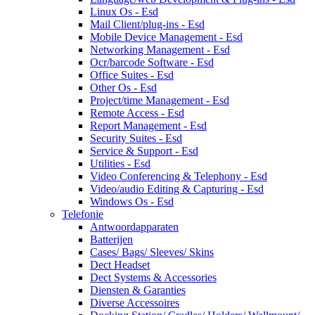
Linux Os - Esd
Mail Client/plug-ins - Esd
Mobile Device Management - Esd
Networking Management - Esd
Ocr/barcode Software - Esd
Office Suites - Esd
Other Os - Esd
Project/time Management - Esd
Remote Access - Esd
Report Management - Esd
Security Suites - Esd
Service & Support - Esd
Utilities - Esd
Video Conferencing & Telephony - Esd
Video/audio Editing & Capturing - Esd
Windows Os - Esd
Telefonie
Antwoordapparaten
Batterijen
Cases/ Bags/ Sleeves/ Skins
Dect Headset
Dect Systems & Accessories
Diensten & Garanties
Diverse Accessoires