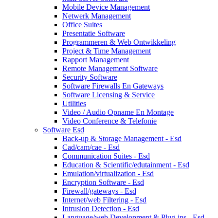
Mobile Device Management
Netwerk Management
Office Suites
Presentatie Software
Programmeren & Web Ontwikkeling
Project & Time Management
Rapport Management
Remote Management Software
Security Software
Software Firewalls En Gateways
Software Licensing & Service
Utilities
Video / Audio Opname En Montage
Video Conference & Telefonie
Software Esd
Back-up & Storage Management - Esd
Cad/cam/cae - Esd
Communication Suites - Esd
Education & Scientific/edutainment - Esd
Emulation/virtualization - Esd
Encryption Software - Esd
Firewall/gateways - Esd
Internet/web Filtering - Esd
Intrusion Detection - Esd
Language/web Development & Plug-ins - Esd