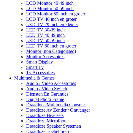
LCD Monitor 40-49 inch
LCD Monitor 50-59 inch
LCD Monitor 60 inch en groter
LCD TV 40 inch en groter
LED TV 29 inch en kleiner
LED TV 30-39 inch
LED TV 40-49 inch
LED TV 50-59 inch
LED TV 60 inch en groter
Monitor (non Categorised)
Monitor Accessoires
Smart Display
Smart Tv
Tv Accessoires
Multimedia & Games
Audio / Video Accessories
Audio / Video Switch
Diensten En Garanties
Digital Photo Frame
Draadloos Multimedia Consoles
Draadloze Av Zender / Ontvanger
Draadloze Headsets
Draadloze Microfoon
Draadloze Speaker Systemen
Draadloze Toebehoren