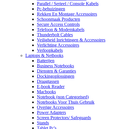
Parallel / Serieel / Console Kabels
Pc-behuizingen
Rekken En Montage Accessoires
Schoonmaak Producten
Secure Access Controls
Telefoon & Modemkabels
Thunderbolt Cables
Veiligheid Inrichtingen & Accessoires
Verlichting Accessoires
Verloopkabels
Laptops & Netbooks
Batterijen
Business Notebooks
Diensten & Garanties
Dockingoplossingen
Draagtassen
E-book Reader
Macbooks
Notebook (non Categorised)
Notebooks Voor Thuis Gebruik
Overige Accessoires
Power Adapters
Screen Protectors/ Safeguards
Stands
Tablet Pc's