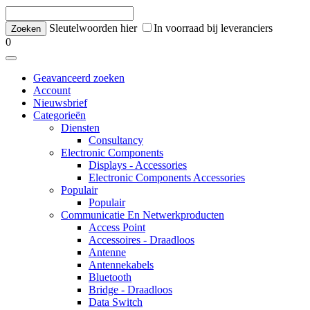
Sleutelwoorden hier
In voorraad bij leveranciers
0
Geavanceerd zoeken
Account
Nieuwsbrief
Categorieën
Diensten
Consultancy
Electronic Components
Displays - Accessories
Electronic Components Accessories
Populair
Populair
Communicatie En Netwerkproducten
Access Point
Accessoires - Draadloos
Antenne
Antennekabels
Bluetooth
Bridge - Draadloos
Data Switch