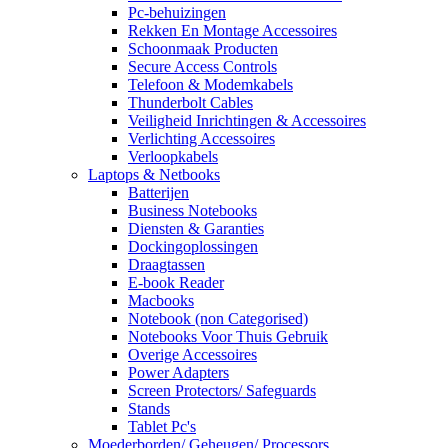
Pc-behuizingen
Rekken En Montage Accessoires
Schoonmaak Producten
Secure Access Controls
Telefoon & Modemkabels
Thunderbolt Cables
Veiligheid Inrichtingen & Accessoires
Verlichting Accessoires
Verloopkabels
Laptops & Netbooks
Batterijen
Business Notebooks
Diensten & Garanties
Dockingoplossingen
Draagtassen
E-book Reader
Macbooks
Notebook (non Categorised)
Notebooks Voor Thuis Gebruik
Overige Accessoires
Power Adapters
Screen Protectors/ Safeguards
Stands
Tablet Pc's
Moederborden/ Geheugen/ Processors