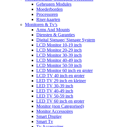
Geheugen Modules
Moederborden
Processoren
Riser-kaarten
Monitoren & Tv’s
Arms And Mounts
Diensten & Garanties
Digital Signage/ Signage System
LCD Monitor 10-19 inch
LCD Monitor 20-29 inch
LCD Monitor 30-39 inch
LCD Monitor 40-49 inch
LCD Monitor 50-59 inch
LCD Monitor 60 inch en groter
LCD TV 40 inch en groter
LED TV 29 inch en kleiner
LED TV 30-39 inch
LED TV 40-49 inch
LED TV 50-59 inch
LED TV 60 inch en groter
Monitor (non Categorised)
Monitor Accessoires
Smart Display
Smart Tv
Tv Accessoires