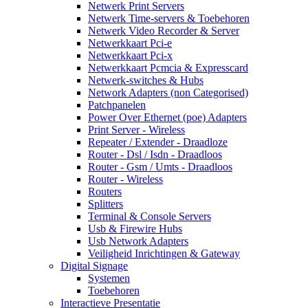
Netwerk Print Servers
Netwerk Time-servers & Toebehoren
Netwerk Video Recorder & Server
Netwerkkaart Pci-e
Netwerkkaart Pci-x
Netwerkkaart Pcmcia & Expresscard
Netwerk-switches & Hubs
Network Adapters (non Categorised)
Patchpanelen
Power Over Ethernet (poe) Adapters
Print Server - Wireless
Repeater / Extender - Draadloze
Router - Dsl / Isdn - Draadloos
Router - Gsm / Umts - Draadloos
Router - Wireless
Routers
Splitters
Terminal & Console Servers
Usb & Firewire Hubs
Usb Network Adapters
Veiligheid Inrichtingen & Gateway
Digital Signage
Systemen
Toebehoren
Interactieve Presentatie