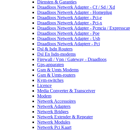
Diensten & Garanties
Draadloos Netwerk Adapter - Cf / Sd / Xd
Draadloos Netwerk Adapter - Homeplug
Draadloos Netwerk Adapter - Pci-e
Draadloos Netwerk Adapter - Pci-x
Draadloos Netwerk Adapter - Pcmcia / Expresscar
Draadloos Netwerk Adapter - Poe
Draadloos Netwerk Adapter - Usb
Draadloos Netwerk Adapterr - Pci
Dsl & Isdn Routers
Dsl En Isdn-modems
Firewall / Vpn / Gateway - Draadloos
Gps-apparaten
Gsm & Umts Modems
Gsm & Umts-routers
Kvm-switches
Licence
Media Converter & Transceiver
Modem
Netwerk Accessoires
Netwerk Adapters
Netwerk Bridges
Netwerk Extender & Repeater
Netwerk Modules
Netwerk Pci Kaart