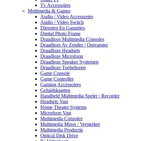
Tv Accessoires
Multimedia & Games
Audio / Video Accessories
Audio / Video Switch
Diensten En Garanties
Digital Photo Frame
Draadloos Multimedia Consoles
Draadloze Av Zender / Ontvanger
Draadloze Headsets
Draadloze Microfoon
Draadloze Speaker Systemen
Draadloze Toebehoren
Game Console
Game Controller
Gaming Accessoires
Geluidskaarten
Handheld Multimedia Speler / Recorder
Headsets Vast
Home Theater Systems
Microfoon Vast
Multimedia Consoles
Multimedia Mixer / Versterker
Multimedia Productie
Optical Disk Drive