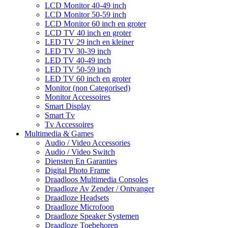
LCD Monitor 40-49 inch
LCD Monitor 50-59 inch
LCD Monitor 60 inch en groter
LCD TV 40 inch en groter
LED TV 29 inch en kleiner
LED TV 30-39 inch
LED TV 40-49 inch
LED TV 50-59 inch
LED TV 60 inch en groter
Monitor (non Categorised)
Monitor Accessoires
Smart Display
Smart Tv
Tv Accessoires
Multimedia & Games
Audio / Video Accessories
Audio / Video Switch
Diensten En Garanties
Digital Photo Frame
Draadloos Multimedia Consoles
Draadloze Av Zender / Ontvanger
Draadloze Headsets
Draadloze Microfoon
Draadloze Speaker Systemen
Draadloze Toebehoren