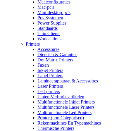
Maatconfiguraties
Mac-pc's
Mini-desktop-pc's
Pos Systemen
Power Supplies
Standaards
Thin Clients
Workstations
Printers
Accessoires
Diensten & Garanties
Dot Matrix Printers
Faxen
Inkjet Printers
Label Printers
Lamineerapparaat & Accessoires
Laser Printers
Led-printers
Linten Verbruiksartikelen
Multifunctionele Inkjet Printers
Multifunctionele Laser Printers
Multifunctionele Led Printers
Printer (non Categorised)
Rekenmachines En Typemachines
Thermische Printers