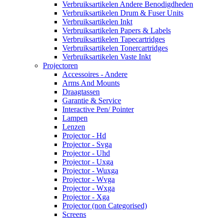
Verbruiksartikelen Andere Benodigdheden
Verbruiksartikelen Drum & Fuser Units
Verbruiksartikelen Inkt
Verbruiksartikelen Papers & Labels
Verbruiksartikelen Tapecartridges
Verbruiksartikelen Tonercartridges
Verbruiksartikelen Vaste Inkt
Projectoren
Accessoires - Andere
Arms And Mounts
Draagtassen
Garantie & Service
Interactive Pen/ Pointer
Lampen
Lenzen
Projector - Hd
Projector - Svga
Projector - Uhd
Projector - Uxga
Projector - Wuxga
Projector - Wvga
Projector - Wxga
Projector - Xga
Projector (non Categorised)
Screens