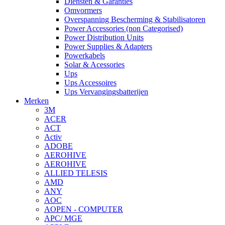
Diensten & Garanties
Omvormers
Overspanning Bescherming & Stabilisatoren
Power Accessories (non Categorised)
Power Distribution Units
Power Supplies & Adapters
Powerkabels
Solar & Acessories
Ups
Ups Accessoires
Ups Vervangingsbatterijen
Merken
3M
ACER
ACT
Activ
ADOBE
AEROHIVE
AEROHIVE
ALLIED TELESIS
AMD
ANY
AOC
AOPEN - COMPUTER
APC/ MGE