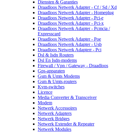
Diensten & Garanties
Draadloos Netwerk Adapter - Cf / Sd / Xd
Draadloos Netwerk Adapter - Homeplug
Draadloos Netwerk Adapter - Pci-e
Draadloos Netwerk Adapter - Pci-x
Draadloos Netwerk Adapter - Pcmcia /
Expresscard
Draadloos Netwerk Adapter - Poe
Draadloos Netwerk Adapter - Usb
Draadloos Netwerk Adapterr - Pci
Dsl & Isdn Routers
Dsl En Isdn-modems
Firewall / Vpn / Gateway - Draadloos
Gps-apparaten
Gsm & Umts Modems
Gsm & Umts-routers
Kvm-switches
Licence
Media Converter & Transceiver
Modem
Netwerk Accessoires
Netwerk Adapters
Netwerk Bridges
Netwerk Extender & Repeater
Netwerk Modules