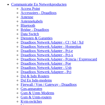
Communicatie En Netwerkproducten
Access Point
Accessoires - Draadloos
Antenne
Antennekabels
Bluetooth
Bridge - Draadloos
Data Switch
Diensten & Garanties
Draadloos Netwerk Adapter - Cf / Sd / Xd
Draadloos Netwerk Adapter - Homeplug
Draadloos Netwerk Adapter - Pci-e
Draadloos Netwerk Adapter - Pci-x
Draadloos Netwerk Adapter - Pcmcia / Expresscard
Draadloos Netwerk Adapter - Poe
Draadloos Netwerk Adapter - Usb
Draadloos Netwerk Adapterr - Pci
Dsl & Isdn Routers
Dsl En Isdn-modems
Firewall / Vpn / Gateway - Draadloos
Gps-apparaten
Gsm & Umts Modems
Gsm & Umts-routers
Kvm-switches