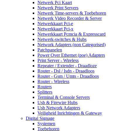
Netwerk Pci Kaart
Netwerk Print Servers
Netwerk Time-servers & Toebehoren
Netwerk Video Recorder & Server
Netwerkkaart Pci-e
Netwerkkaart Pci-x
Netwerkkaart Pcmcia & Expresscard
Netwerk-switches & Hubs
Network Adapters (non Categorised)
Patchpanelen
Power Over Ethernet (poe) Adapters
Print Server - Wireless
Repeater / Extender - Draadloze
Router - Dsl / Isdn - Draadloos
Router - Gsm / Umts - Draadloos
Router - Wireless
Routers
Splitters
Terminal & Console Servers
Usb & Firewire Hubs
Usb Network Adapters
Veiligheid Inrichtingen & Gateway
Digital Signage
Systemen
Toebehoren