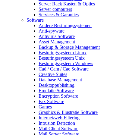
Server Rack Kasten & Opties
Server-computers
Services & Garanties
Software
Andere Besturingssystemen
Anti-spyware
Antivirus Software
Asset Management
Backup & Storage Management
Besturingssysteem Linux
Besturingssysteem Unix
Besturingssysteem Windows
Cad / Cam / Cae Software
Creative Suites
Database Management
Desktoppublishing
Emulatie Software
Encryption Software
Fax Software
Games
Graphics & Illustratie Software
Internet/web Filtering
Intrusion Detection
Mail Client Software
Mail Server Software