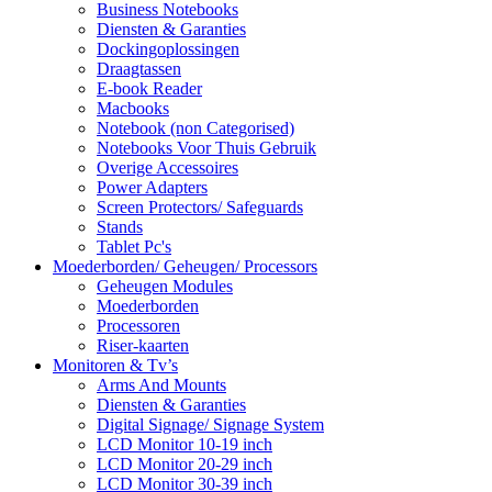
Business Notebooks
Diensten & Garanties
Dockingoplossingen
Draagtassen
E-book Reader
Macbooks
Notebook (non Categorised)
Notebooks Voor Thuis Gebruik
Overige Accessoires
Power Adapters
Screen Protectors/ Safeguards
Stands
Tablet Pc's
Moederborden/ Geheugen/ Processors
Geheugen Modules
Moederborden
Processoren
Riser-kaarten
Monitoren & Tv’s
Arms And Mounts
Diensten & Garanties
Digital Signage/ Signage System
LCD Monitor 10-19 inch
LCD Monitor 20-29 inch
LCD Monitor 30-39 inch