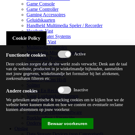
Game Console
Game Controller
Gaming Accessoires
Geluidskaarten
Handheld Multimedia Speler / Recorder
Headsets Vast
Home Theater Systems
Cookie Policy
Microfoon Vast
Multimedia Consoles
Multimedia Mixer / Versterker
Functionele cookies
Multimedia Productie
Optical Disk Drive
Deze cookies zorgen dat de site werkt zoals verwacht; Denk aan de taal
Pc Videokaart
van de website, producten in je winkelmandje bijhouden, aanmelden
met jouw gegevens, winkelmandje het formulier bij het afrekenen,
Repeater / Extender
zoekresultaten filteren etc.
Sound Systems Hi-fi
Splitter
Tuners En Recorders
Andere cookies
Vaste Luidsprekersystemen
We gebruiken analytische & tracking cookies om te kijken hoe we de
Vaste Zender En Ontvanger
website beter kunnen maken en hoe we content en eventuele reclame
Onderwijs & Recreatie
kunnen afstemmen op jouw voorkeur.
Andere Beveiligingssoftware
Boekhouding / Financiën
Onderwijs En Wetenschappelijk
Bewaar voorkeuren
Opslag
Data Storage Devices (non Categorised)