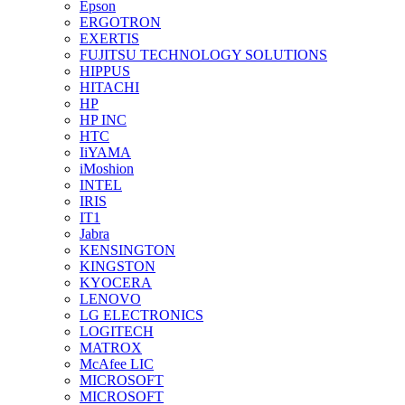
Epson
ERGOTRON
EXERTIS
FUJITSU TECHNOLOGY SOLUTIONS
HIPPUS
HITACHI
HP
HP INC
HTC
IiYAMA
iMoshion
INTEL
IRIS
IT1
Jabra
KENSINGTON
KINGSTON
KYOCERA
LENOVO
LG ELECTRONICS
LOGITECH
MATROX
McAfee LIC
MICROSOFT
MICROSOFT