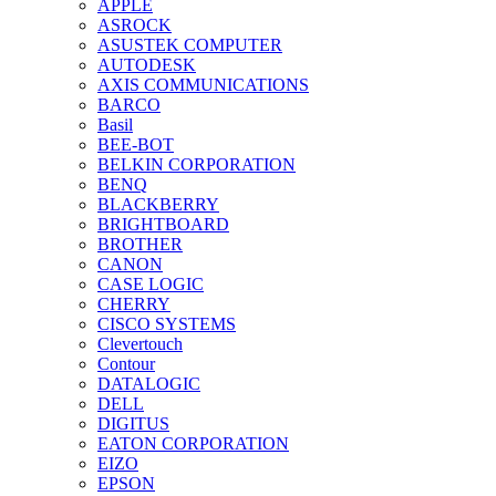
APPLE
ASROCK
ASUSTEK COMPUTER
AUTODESK
AXIS COMMUNICATIONS
BARCO
Basil
BEE-BOT
BELKIN CORPORATION
BENQ
BLACKBERRY
BRIGHTBOARD
BROTHER
CANON
CASE LOGIC
CHERRY
CISCO SYSTEMS
Clevertouch
Contour
DATALOGIC
DELL
DIGITUS
EATON CORPORATION
EIZO
EPSON