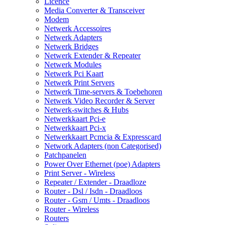
Licence
Media Converter & Transceiver
Modem
Netwerk Accessoires
Netwerk Adapters
Netwerk Bridges
Netwerk Extender & Repeater
Netwerk Modules
Netwerk Pci Kaart
Netwerk Print Servers
Netwerk Time-servers & Toebehoren
Netwerk Video Recorder & Server
Netwerk-switches & Hubs
Netwerkkaart Pci-e
Netwerkkaart Pci-x
Netwerkkaart Pcmcia & Expresscard
Network Adapters (non Categorised)
Patchpanelen
Power Over Ethernet (poe) Adapters
Print Server - Wireless
Repeater / Extender - Draadloze
Router - Dsl / Isdn - Draadloos
Router - Gsm / Umts - Draadloos
Router - Wireless
Routers