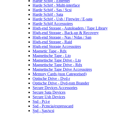
Harde Schijf - Ethernet
Harde Schijf - Multi-interface
Harde Schijf - Sas / Scsi
Harde Schijf - Sata
Harde Schijf - Usb / Firewire / E-sata
Harde Schijf Accessoires
High-end Storage - Autoloaders / Tape Library
High-end Storage - Back-up & Recovery
High-end Storage - Nas / Ndas / San
High-end Storage - Raid
High-end Storage Accessoires
Magnetic Tape - Rdx
Magnetische Tape - Lto
Magnetische Tape Drive - Lto
Magnetische Tape Drive - Rdx
Magnetische Tape Drive Accessoires
Memory Cards (non Categorised)
Optische Drive - Dvd-r
Optische Drive - Dvd-rom Brander
Secure Devices Accessories
Secure Sata Devices
Secure Usb Devices
Ssd - Pci-e
Ssd - Pcmcia/expresscard
Ssd - Sas/scsi