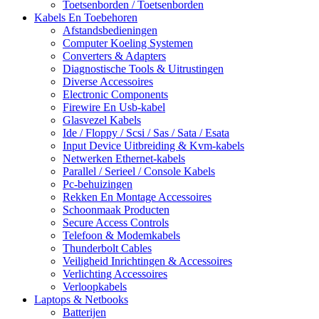
Toetsenborden / Toetsenborden
Kabels En Toebehoren
Afstandsbedieningen
Computer Koeling Systemen
Converters & Adapters
Diagnostische Tools & Uitrustingen
Diverse Accessoires
Electronic Components
Firewire En Usb-kabel
Glasvezel Kabels
Ide / Floppy / Scsi / Sas / Sata / Esata
Input Device Uitbreiding & Kvm-kabels
Netwerken Ethernet-kabels
Parallel / Serieel / Console Kabels
Pc-behuizingen
Rekken En Montage Accessoires
Schoonmaak Producten
Secure Access Controls
Telefoon & Modemkabels
Thunderbolt Cables
Veiligheid Inrichtingen & Accessoires
Verlichting Accessoires
Verloopkabels
Laptops & Netbooks
Batterijen