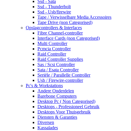
Ssd - Sata
Ssd - Thunderbolt
Ssd - Usb/firewire
Tape / Verwisselbare Media Accessoires
Tape Drive (non Categorised)
Opslagcontrollers & Interfaces
Fibre Channel-controller
Interface Cards (non Categorised)
Multi Controller
Pcmcia Controller
Raid Controller
Raid Controller Supplies
Sas / Scsi Controller
Sata / Esata Controller
Seriële / Parallelle Controller
Usb / Firewire-controller
Pc's & Workstations
Andere Onderdelen
Barebone Computers
Desktop Pc ( Non Categorised)
Desktops - Professioneel Gebruik
Desktops Voor Thuisgebruik
Diensten & Garanties
Diversen
Kassalades