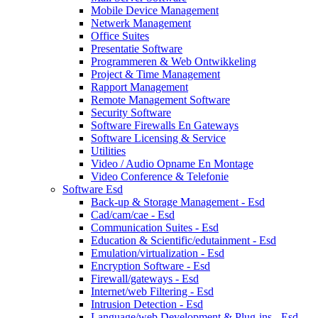
Mobile Device Management
Netwerk Management
Office Suites
Presentatie Software
Programmeren & Web Ontwikkeling
Project & Time Management
Rapport Management
Remote Management Software
Security Software
Software Firewalls En Gateways
Software Licensing & Service
Utilities
Video / Audio Opname En Montage
Video Conference & Telefonie
Software Esd
Back-up & Storage Management - Esd
Cad/cam/cae - Esd
Communication Suites - Esd
Education & Scientific/edutainment - Esd
Emulation/virtualization - Esd
Encryption Software - Esd
Firewall/gateways - Esd
Internet/web Filtering - Esd
Intrusion Detection - Esd
Language/web Development & Plug-ins - Esd