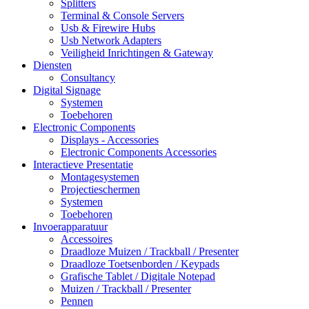
Splitters
Terminal & Console Servers
Usb & Firewire Hubs
Usb Network Adapters
Veiligheid Inrichtingen & Gateway
Diensten
Consultancy
Digital Signage
Systemen
Toebehoren
Electronic Components
Displays - Accessories
Electronic Components Accessories
Interactieve Presentatie
Montagesystemen
Projectieschermen
Systemen
Toebehoren
Invoerapparatuur
Accessoires
Draadloze Muizen / Trackball / Presenter
Draadloze Toetsenborden / Keypads
Grafische Tablet / Digitale Notepad
Muizen / Trackball / Presenter
Pennen