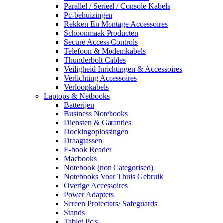
Parallel / Serieel / Console Kabels
Pc-behuizingen
Rekken En Montage Accessoires
Schoonmaak Producten
Secure Access Controls
Telefoon & Modemkabels
Thunderbolt Cables
Veiligheid Inrichtingen & Accessoires
Verlichting Accessoires
Verloopkabels
Laptops & Netbooks
Batterijen
Business Notebooks
Diensten & Garanties
Dockingoplossingen
Draagtassen
E-book Reader
Macbooks
Notebook (non Categorised)
Notebooks Voor Thuis Gebruik
Overige Accessoires
Power Adapters
Screen Protectors/ Safeguards
Stands
Tablet Pc's