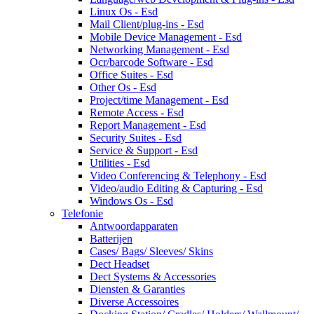
Linux Os - Esd
Mail Client/plug-ins - Esd
Mobile Device Management - Esd
Networking Management - Esd
Ocr/barcode Software - Esd
Office Suites - Esd
Other Os - Esd
Project/time Management - Esd
Remote Access - Esd
Report Management - Esd
Security Suites - Esd
Service & Support - Esd
Utilities - Esd
Video Conferencing & Telephony - Esd
Video/audio Editing & Capturing - Esd
Windows Os - Esd
Telefonie
Antwoordapparaten
Batterijen
Cases/ Bags/ Sleeves/ Skins
Dect Headset
Dect Systems & Accessories
Diensten & Garanties
Diverse Accessoires