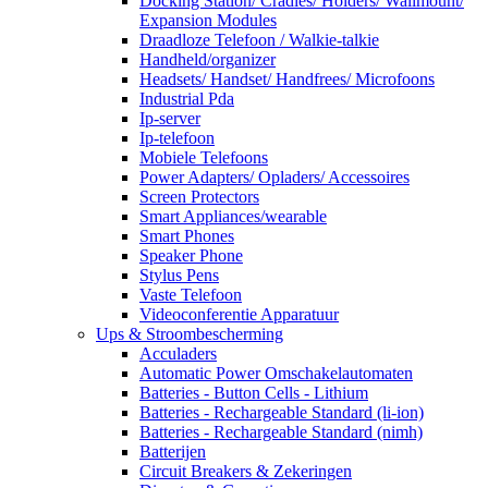
Docking Station/ Cradles/ Holders/ Wallmount/
Expansion Modules
Draadloze Telefoon / Walkie-talkie
Handheld/organizer
Headsets/ Handset/ Handfrees/ Microfoons
Industrial Pda
Ip-server
Ip-telefoon
Mobiele Telefoons
Power Adapters/ Opladers/ Accessoires
Screen Protectors
Smart Appliances/wearable
Smart Phones
Speaker Phone
Stylus Pens
Vaste Telefoon
Videoconferentie Apparatuur
Ups & Stroombescherming
Acculaders
Automatic Power Omschakelautomaten
Batteries - Button Cells - Lithium
Batteries - Rechargeable Standard (li-ion)
Batteries - Rechargeable Standard (nimh)
Batterijen
Circuit Breakers & Zekeringen