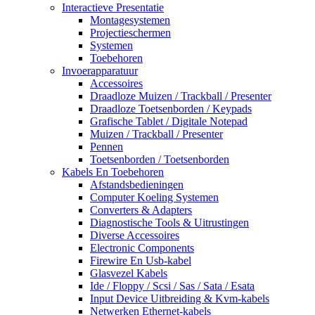
Interactieve Presentatie
Montagesystemen
Projectieschermen
Systemen
Toebehoren
Invoerapparatuur
Accessoires
Draadloze Muizen / Trackball / Presenter
Draadloze Toetsenborden / Keypads
Grafische Tablet / Digitale Notepad
Muizen / Trackball / Presenter
Pennen
Toetsenborden / Toetsenborden
Kabels En Toebehoren
Afstandsbedieningen
Computer Koeling Systemen
Converters & Adapters
Diagnostische Tools & Uitrustingen
Diverse Accessoires
Electronic Components
Firewire En Usb-kabel
Glasvezel Kabels
Ide / Floppy / Scsi / Sas / Sata / Esata
Input Device Uitbreiding & Kvm-kabels
Netwerken Ethernet-kabels