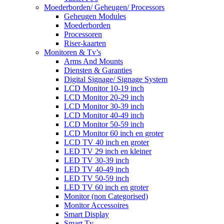
Moederborden/ Geheugen/ Processors
Geheugen Modules
Moederborden
Processoren
Riser-kaarten
Monitoren & Tv’s
Arms And Mounts
Diensten & Garanties
Digital Signage/ Signage System
LCD Monitor 10-19 inch
LCD Monitor 20-29 inch
LCD Monitor 30-39 inch
LCD Monitor 40-49 inch
LCD Monitor 50-59 inch
LCD Monitor 60 inch en groter
LCD TV 40 inch en groter
LED TV 29 inch en kleiner
LED TV 30-39 inch
LED TV 40-49 inch
LED TV 50-59 inch
LED TV 60 inch en groter
Monitor (non Categorised)
Monitor Accessoires
Smart Display
Smart Tv