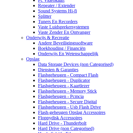
Pc Videokaart
Repeater / Extender
Sound Systems Hi-fi
Splitter
Tuners En Recorders
Vaste Luidsprekersystemen
Vaste Zender En Ontvanger
Onderwijs & Recreatie
Andere Beveiligingssoftware
Boekhouding / Financiën
Onderwijs En Wetenschappelijk
Opslag
Data Storage Devices (non Categorised)
Diensten & Garanties
Flashgeheugen - Compact Flash
Flashgeheugen - Duplicator
Flashgeheugen - Kaartlezer
Flashgeheugen - Memory Stick
Flashgeheugen - Pcmcia
Flashgeheugen - Secure Digital
Flashgeheugen - Usb Flash Drive
Flash-geheugen Opslag Accessoires
Floppydisk Accessoires
Hard Drive - Thunderbolt
Hard Drive (non Categorised)