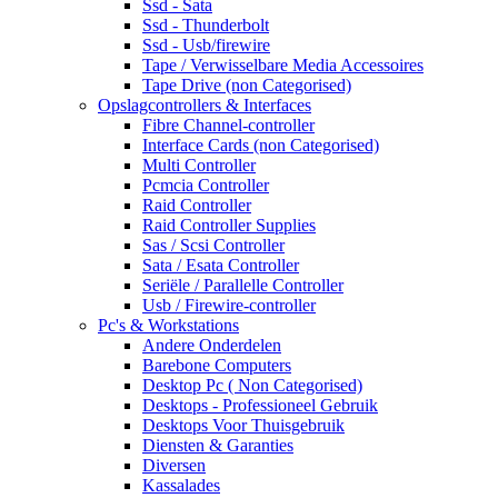
Ssd - Sata
Ssd - Thunderbolt
Ssd - Usb/firewire
Tape / Verwisselbare Media Accessoires
Tape Drive (non Categorised)
Opslagcontrollers & Interfaces
Fibre Channel-controller
Interface Cards (non Categorised)
Multi Controller
Pcmcia Controller
Raid Controller
Raid Controller Supplies
Sas / Scsi Controller
Sata / Esata Controller
Seriële / Parallelle Controller
Usb / Firewire-controller
Pc's & Workstations
Andere Onderdelen
Barebone Computers
Desktop Pc ( Non Categorised)
Desktops - Professioneel Gebruik
Desktops Voor Thuisgebruik
Diensten & Garanties
Diversen
Kassalades