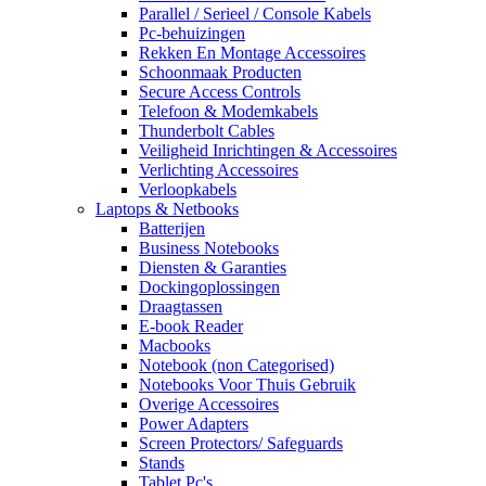
Parallel / Serieel / Console Kabels
Pc-behuizingen
Rekken En Montage Accessoires
Schoonmaak Producten
Secure Access Controls
Telefoon & Modemkabels
Thunderbolt Cables
Veiligheid Inrichtingen & Accessoires
Verlichting Accessoires
Verloopkabels
Laptops & Netbooks
Batterijen
Business Notebooks
Diensten & Garanties
Dockingoplossingen
Draagtassen
E-book Reader
Macbooks
Notebook (non Categorised)
Notebooks Voor Thuis Gebruik
Overige Accessoires
Power Adapters
Screen Protectors/ Safeguards
Stands
Tablet Pc's