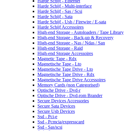
Harde Schijf - Ethernet
Harde Schijf - Multi-interface
Harde Schijf - Sas / Scsi
Harde Schijf - Sata
Harde Schijf - Usb / Firewire / E-sata
Harde Schijf Accessoires
High-end Storage - Autoloaders / Tape Library
High-end Storage - Back-up & Recovery
High-end Storage - Nas / Ndas / San
High-end Storage - Raid
High-end Storage Accessoires
Magnetic Tape - Rdx
Magnetische Tape - Lto
Magnetische Tape Drive - Lto
Magnetische Tape Drive - Rdx
Magnetische Tape Drive Accessoires
Memory Cards (non Categorised)
Optische Drive - Dvd-r
Optische Drive - Dvd-rom Brander
Secure Devices Accessories
Secure Sata Devices
Secure Usb Devices
Ssd - Pci-e
Ssd - Pcmcia/expresscard
Ssd - Sas/scsi