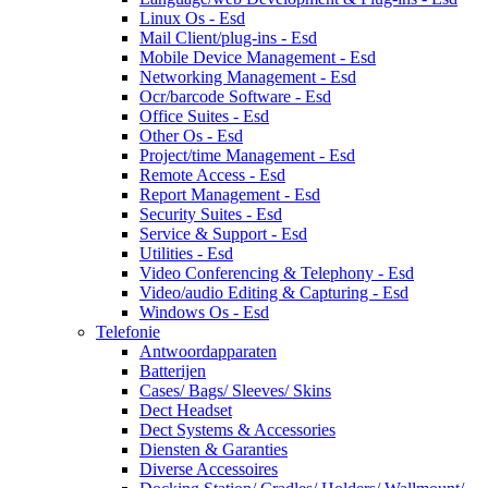
Linux Os - Esd
Mail Client/plug-ins - Esd
Mobile Device Management - Esd
Networking Management - Esd
Ocr/barcode Software - Esd
Office Suites - Esd
Other Os - Esd
Project/time Management - Esd
Remote Access - Esd
Report Management - Esd
Security Suites - Esd
Service & Support - Esd
Utilities - Esd
Video Conferencing & Telephony - Esd
Video/audio Editing & Capturing - Esd
Windows Os - Esd
Telefonie
Antwoordapparaten
Batterijen
Cases/ Bags/ Sleeves/ Skins
Dect Headset
Dect Systems & Accessories
Diensten & Garanties
Diverse Accessoires