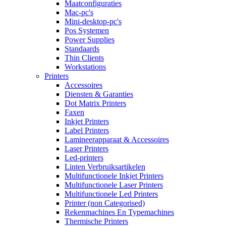
Maatconfiguraties
Mac-pc's
Mini-desktop-pc's
Pos Systemen
Power Supplies
Standaards
Thin Clients
Workstations
Printers
Accessoires
Diensten & Garanties
Dot Matrix Printers
Faxen
Inkjet Printers
Label Printers
Lamineerapparaat & Accessoires
Laser Printers
Led-printers
Linten Verbruiksartikelen
Multifunctionele Inkjet Printers
Multifunctionele Laser Printers
Multifunctionele Led Printers
Printer (non Categorised)
Rekenmachines En Typemachines
Thermische Printers