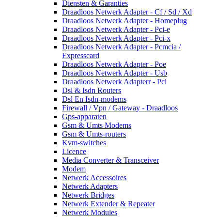
Diensten & Garanties
Draadloos Netwerk Adapter - Cf / Sd / Xd
Draadloos Netwerk Adapter - Homeplug
Draadloos Netwerk Adapter - Pci-e
Draadloos Netwerk Adapter - Pci-x
Draadloos Netwerk Adapter - Pcmcia /
Expresscard
Draadloos Netwerk Adapter - Poe
Draadloos Netwerk Adapter - Usb
Draadloos Netwerk Adapterr - Pci
Dsl & Isdn Routers
Dsl En Isdn-modems
Firewall / Vpn / Gateway - Draadloos
Gps-apparaten
Gsm & Umts Modems
Gsm & Umts-routers
Kvm-switches
Licence
Media Converter & Transceiver
Modem
Netwerk Accessoires
Netwerk Adapters
Netwerk Bridges
Netwerk Extender & Repeater
Netwerk Modules