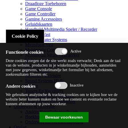
Draadloze Toebehoren
Game Console
Game Controller
Gaming Accessoires
Geluidskaarten
Handheld Multimedia Speler / Recorder
Headsets Vast
Cookie Policy
Home Theater Systems
Microfoon Vast
Multimedia Consoles
Functionele cookies
Multimedia Mixer / Versterker
Multimedia Productie
Deze cookies zorgen dat de site werkt zoals verwacht; Denk aan de taal
Optical Disk Drive
van de website, producten in je winkelmandje bijhouden, aanmelden
met jouw gegevens, winkelmandje het formulier bij het afrekenen,
Pc Videokaart
zoekresultaten filteren etc.
Repeater / Extender
Sound Systems Hi-fi
Splitter
Andere cookies
Tuners En Recorders
We gebruiken analytische & tracking cookies om te kijken hoe we de
Vaste Luidsprekersystemen
website beter kunnen maken en hoe we content en eventuele reclame
Vaste Zender En Ontvanger
kunnen afstemmen op jouw voorkeur.
Onderwijs & Recreatie
Andere Beveiligingssoftware
Boekhouding / Financiën
Bewaar voorkeuren
Onderwijs En Wetenschappelijk
Opslag