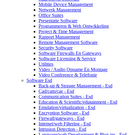
Mobile Device Management
Netwerk Management
Office Suites
Presentatie Software
Programmeren & Web Ontwikkeling
Project & Time Management
Rapport Management
Remote Management Software
Security Software
Software Firewalls En Gateways
Software Licensing & Service
Utilities
Video / Audio Opname En Montage
Video Conference & Telefonie
Software Esd
Back-up & Storage Management - Esd
Cad/cam/cae - Esd
Communication Suites - Esd
Education & Scientific/edutainment - Esd
Emulation/virtualization - Esd
Encryption Software - Esd
Firewall/gateways - Esd
Internet/web Filtering - Esd
Intrusion Detection - Esd
Language/web Development & Plug-ins - Esd