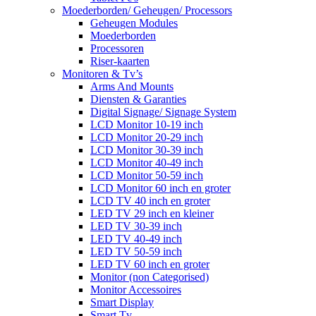
Moederborden/ Geheugen/ Processors
Geheugen Modules
Moederborden
Processoren
Riser-kaarten
Monitoren & Tv’s
Arms And Mounts
Diensten & Garanties
Digital Signage/ Signage System
LCD Monitor 10-19 inch
LCD Monitor 20-29 inch
LCD Monitor 30-39 inch
LCD Monitor 40-49 inch
LCD Monitor 50-59 inch
LCD Monitor 60 inch en groter
LCD TV 40 inch en groter
LED TV 29 inch en kleiner
LED TV 30-39 inch
LED TV 40-49 inch
LED TV 50-59 inch
LED TV 60 inch en groter
Monitor (non Categorised)
Monitor Accessoires
Smart Display
Smart Tv