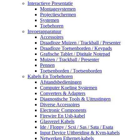
Interactieve Presentatie
Montagesystemen
Projectieschermen
Systemen
Toebehoren
Invoerapparatuur
Accessoires
Draadloze Muizen / Trackball / Presenter
Draadloze Toetsenborden / Keypads
Grafische Tablet / Digitale Notepad
Muizen / Trackball / Presenter
Pennen
Toetsenborden / Toetsenborden
Kabels En Toebehoren
Afstandsbedieningen
Computer Koeling Systemen
Converters & Adapters
Diagnostische Tools & Uitrustingen
Diverse Accessoires
Electronic Components
Firewire En Usb-kabel
Glasvezel Kabels
Ide / Floppy / Scsi / Sas / Sata / Esata
Input Device Uitbreiding & Kvm-kabels
Netwerken Ethernet-kabels