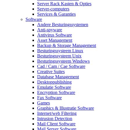
Server Rack Kasten & Opties
Server-computers
Services & Garanties
Software
Andere Besturingssystemen
Anti-spyware
Antivirus Software
Asset Management
Backup & Storage Management
Besturingssysteem Linux
Besturingssysteem Unix
Besturingssysteem Windows
Cad / Cam / Cae Software
Creative Suites
Database Management
Desktoppublishing
Emulatie Software
Encryption Software
Fax Software
Games
Graphics & Illustratie Software
Internet/web Filtering
Intrusion Detection
Mail Client Software
Mail Server Software