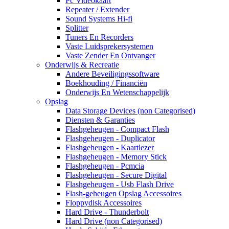
Pc Videokaart
Repeater / Extender
Sound Systems Hi-fi
Splitter
Tuners En Recorders
Vaste Luidsprekersystemen
Vaste Zender En Ontvanger
Onderwijs & Recreatie
Andere Beveiligingssoftware
Boekhouding / Financiën
Onderwijs En Wetenschappelijk
Opslag
Data Storage Devices (non Categorised)
Diensten & Garanties
Flashgeheugen - Compact Flash
Flashgeheugen - Duplicator
Flashgeheugen - Kaartlezer
Flashgeheugen - Memory Stick
Flashgeheugen - Pcmcia
Flashgeheugen - Secure Digital
Flashgeheugen - Usb Flash Drive
Flash-geheugen Opslag Accessoires
Floppydisk Accessoires
Hard Drive - Thunderbolt
Hard Drive (non Categorised)