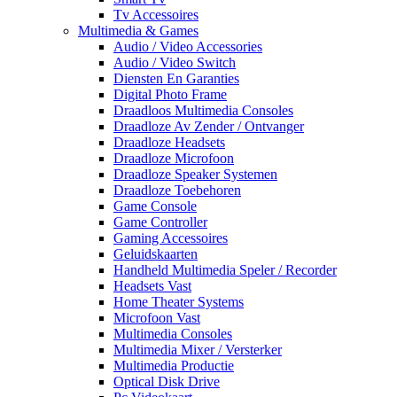
Tv Accessoires
Multimedia & Games
Audio / Video Accessories
Audio / Video Switch
Diensten En Garanties
Digital Photo Frame
Draadloos Multimedia Consoles
Draadloze Av Zender / Ontvanger
Draadloze Headsets
Draadloze Microfoon
Draadloze Speaker Systemen
Draadloze Toebehoren
Game Console
Game Controller
Gaming Accessoires
Geluidskaarten
Handheld Multimedia Speler / Recorder
Headsets Vast
Home Theater Systems
Microfoon Vast
Multimedia Consoles
Multimedia Mixer / Versterker
Multimedia Productie
Optical Disk Drive