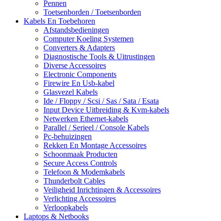
Pennen
Toetsenborden / Toetsenborden
Kabels En Toebehoren
Afstandsbedieningen
Computer Koeling Systemen
Converters & Adapters
Diagnostische Tools & Uitrustingen
Diverse Accessoires
Electronic Components
Firewire En Usb-kabel
Glasvezel Kabels
Ide / Floppy / Scsi / Sas / Sata / Esata
Input Device Uitbreiding & Kvm-kabels
Netwerken Ethernet-kabels
Parallel / Serieel / Console Kabels
Pc-behuizingen
Rekken En Montage Accessoires
Schoonmaak Producten
Secure Access Controls
Telefoon & Modemkabels
Thunderbolt Cables
Veiligheid Inrichtingen & Accessoires
Verlichting Accessoires
Verloopkabels
Laptops & Netbooks