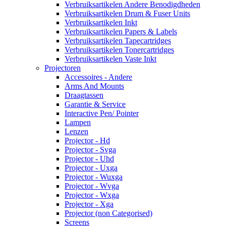
Verbruiksartikelen Andere Benodigdheden
Verbruiksartikelen Drum & Fuser Units
Verbruiksartikelen Inkt
Verbruiksartikelen Papers & Labels
Verbruiksartikelen Tapecartridges
Verbruiksartikelen Tonercartridges
Verbruiksartikelen Vaste Inkt
Projectoren
Accessoires - Andere
Arms And Mounts
Draagtassen
Garantie & Service
Interactive Pen/ Pointer
Lampen
Lenzen
Projector - Hd
Projector - Svga
Projector - Uhd
Projector - Uxga
Projector - Wuxga
Projector - Wvga
Projector - Wxga
Projector - Xga
Projector (non Categorised)
Screens