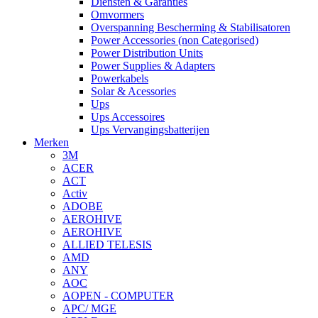
Diensten & Garanties
Omvormers
Overspanning Bescherming & Stabilisatoren
Power Accessories (non Categorised)
Power Distribution Units
Power Supplies & Adapters
Powerkabels
Solar & Acessories
Ups
Ups Accessoires
Ups Vervangingsbatterijen
Merken
3M
ACER
ACT
Activ
ADOBE
AEROHIVE
AEROHIVE
ALLIED TELESIS
AMD
ANY
AOC
AOPEN - COMPUTER
APC/ MGE