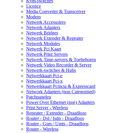
Kvm-switches
Licence
Media Converter & Transceiver
Modem
Netwerk Accessoires
Netwerk Adapters
Netwerk Bridges
Netwerk Extender & Repeater
Netwerk Modules
Netwerk Pci Kaart
Netwerk Print Servers
Netwerk Time-servers & Toebehoren
Netwerk Video Recorder & Server
Netwerk-switches & Hubs
Netwerkkaart Pci-e
Netwerkkaart Pci-x
Netwerkkaart Pcmcia & Expresscard
Network Adapters (non Categorised)
Patchpanelen
Power Over Ethernet (poe) Adapters
Print Server - Wireless
Repeater / Extender - Draadloze
Router - Dsl / Isdn - Draadloos
Router - Gsm / Umts - Draadloos
Router - Wireless