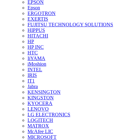
EPSON
Epson
ERGOTRON
EXERTIS
FUJITSU TECHNOLOGY SOLUTIONS
HIPPUS
HITACHI
HP
HP INC
HTC
IiYAMA
iMoshion
INTEL
IRIS
IT1
Jabra
KENSINGTON
KINGSTON
KYOCERA
LENOVO
LG ELECTRONICS
LOGITECH
MATROX
McAfee LIC
MICROSOFT