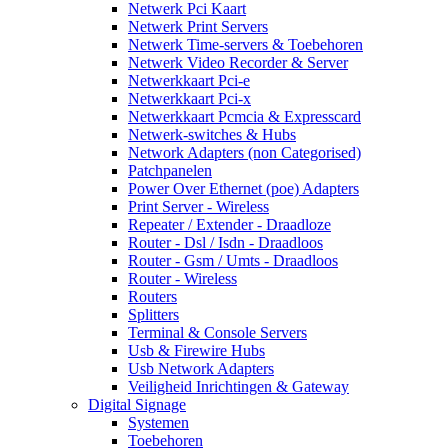
Netwerk Pci Kaart
Netwerk Print Servers
Netwerk Time-servers & Toebehoren
Netwerk Video Recorder & Server
Netwerkkaart Pci-e
Netwerkkaart Pci-x
Netwerkkaart Pcmcia & Expresscard
Netwerk-switches & Hubs
Network Adapters (non Categorised)
Patchpanelen
Power Over Ethernet (poe) Adapters
Print Server - Wireless
Repeater / Extender - Draadloze
Router - Dsl / Isdn - Draadloos
Router - Gsm / Umts - Draadloos
Router - Wireless
Routers
Splitters
Terminal & Console Servers
Usb & Firewire Hubs
Usb Network Adapters
Veiligheid Inrichtingen & Gateway
Digital Signage
Systemen
Toebehoren