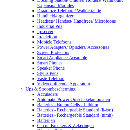
Docking Station/ Cradles/ Holders/ Wallmount/
Expansion Modules
Draadloze Telefoon / Walkie-talkie
Handheld/organizer
Headsets/ Handset/ Handfrees/ Microfoons
Industrial Pda
Ip-server
Ip-telefoon
Mobiele Telefoons
Power Adapters/ Opladers/ Accessoires
Screen Protectors
Smart Appliances/wearable
Smart Phones
Speaker Phone
Stylus Pens
Vaste Telefoon
Videoconferentie Apparatuur
Ups & Stroombescherming
Acculaders
Automatic Power Omschakelautomaten
Batteries - Button Cells - Lithium
Batteries - Rechargeable Standard (li-ion)
Batteries - Rechargeable Standard (nimh)
Batterijen
Circuit Breakers & Zekeringen