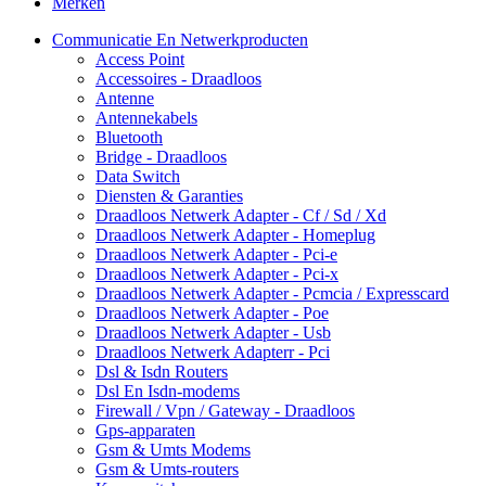
Merken
Communicatie En Netwerkproducten
Access Point
Accessoires - Draadloos
Antenne
Antennekabels
Bluetooth
Bridge - Draadloos
Data Switch
Diensten & Garanties
Draadloos Netwerk Adapter - Cf / Sd / Xd
Draadloos Netwerk Adapter - Homeplug
Draadloos Netwerk Adapter - Pci-e
Draadloos Netwerk Adapter - Pci-x
Draadloos Netwerk Adapter - Pcmcia / Expresscard
Draadloos Netwerk Adapter - Poe
Draadloos Netwerk Adapter - Usb
Draadloos Netwerk Adapterr - Pci
Dsl & Isdn Routers
Dsl En Isdn-modems
Firewall / Vpn / Gateway - Draadloos
Gps-apparaten
Gsm & Umts Modems
Gsm & Umts-routers