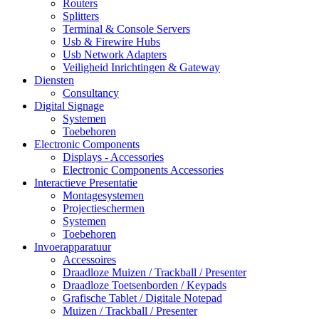
Routers
Splitters
Terminal & Console Servers
Usb & Firewire Hubs
Usb Network Adapters
Veiligheid Inrichtingen & Gateway
Diensten
Consultancy
Digital Signage
Systemen
Toebehoren
Electronic Components
Displays - Accessories
Electronic Components Accessories
Interactieve Presentatie
Montagesystemen
Projectieschermen
Systemen
Toebehoren
Invoerapparatuur
Accessoires
Draadloze Muizen / Trackball / Presenter
Draadloze Toetsenborden / Keypads
Grafische Tablet / Digitale Notepad
Muizen / Trackball / Presenter