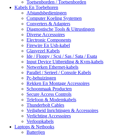
Toetsenborden / Toetsenborden
Kabels En Toebehoren
Afstandsbedieningen
Computer Koeling Systemen
Converters & Adapters
Diagnostische Tools & Uitrustingen
Diverse Accessoires
Electronic Components
Firewire En Usb-kabel
Glasvezel Kabels
Ide / Floppy / Scsi / Sas / Sata / Esata
Input Device Uitbreiding & Kvm-kabels
Netwerken Ethernet-kabels
Parallel / Serieel / Console Kabels
Pc-behuizingen
Rekken En Montage Accessoires
Schoonmaak Producten
Secure Access Controls
Telefoon & Modemkabels
Thunderbolt Cables
Veiligheid Inrichtingen & Accessoires
Verlichting Accessoires
Verloopkabels
Laptops & Netbooks
Batterijen