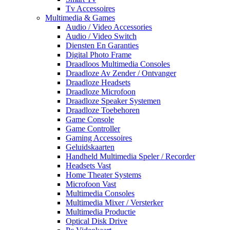
Tv Accessoires
Multimedia & Games
Audio / Video Accessories
Audio / Video Switch
Diensten En Garanties
Digital Photo Frame
Draadloos Multimedia Consoles
Draadloze Av Zender / Ontvanger
Draadloze Headsets
Draadloze Microfoon
Draadloze Speaker Systemen
Draadloze Toebehoren
Game Console
Game Controller
Gaming Accessoires
Geluidskaarten
Handheld Multimedia Speler / Recorder
Headsets Vast
Home Theater Systems
Microfoon Vast
Multimedia Consoles
Multimedia Mixer / Versterker
Multimedia Productie
Optical Disk Drive