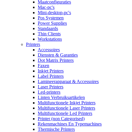
Maatconfiguraties
Mac-pc's
Mini-desktop-pc's
Pos Systemen
Power Supplies
Standaards
Thin Clients
Workstations
Printers
Accessoires
Diensten & Garanties
Dot Matrix Printers
Faxen
Inkjet Printers
Label Printers
Lamineerapparaat & Accessoires
Laser Printers
Led-printers
Linten Verbruiksartikelen
Multifunctionele Inkjet Printers
Multifunctionele Laser Printers
Multifunctionele Led Printers
Printer (non Categorised)
Rekenmachines En Typemachines
Thermische Printers