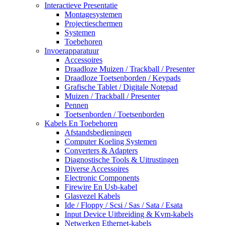
Interactieve Presentatie
Montagesystemen
Projectieschermen
Systemen
Toebehoren
Invoerapparatuur
Accessoires
Draadloze Muizen / Trackball / Presenter
Draadloze Toetsenborden / Keypads
Grafische Tablet / Digitale Notepad
Muizen / Trackball / Presenter
Pennen
Toetsenborden / Toetsenborden
Kabels En Toebehoren
Afstandsbedieningen
Computer Koeling Systemen
Converters & Adapters
Diagnostische Tools & Uitrustingen
Diverse Accessoires
Electronic Components
Firewire En Usb-kabel
Glasvezel Kabels
Ide / Floppy / Scsi / Sas / Sata / Esata
Input Device Uitbreiding & Kvm-kabels
Netwerken Ethernet-kabels