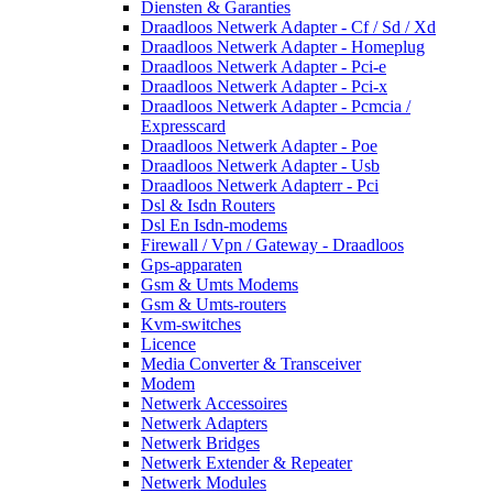
Diensten & Garanties
Draadloos Netwerk Adapter - Cf / Sd / Xd
Draadloos Netwerk Adapter - Homeplug
Draadloos Netwerk Adapter - Pci-e
Draadloos Netwerk Adapter - Pci-x
Draadloos Netwerk Adapter - Pcmcia /
Expresscard
Draadloos Netwerk Adapter - Poe
Draadloos Netwerk Adapter - Usb
Draadloos Netwerk Adapterr - Pci
Dsl & Isdn Routers
Dsl En Isdn-modems
Firewall / Vpn / Gateway - Draadloos
Gps-apparaten
Gsm & Umts Modems
Gsm & Umts-routers
Kvm-switches
Licence
Media Converter & Transceiver
Modem
Netwerk Accessoires
Netwerk Adapters
Netwerk Bridges
Netwerk Extender & Repeater
Netwerk Modules