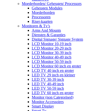
Moederborden/ Geheugen/ Processors
Geheugen Modules
Moederborden
Processoren
Riser-kaarten
Monitoren & Tv’s
Arms And Mounts
Diensten & Garanties
Digital Signage/ Signage System
LCD Monitor 10-19 inch
LCD Monitor 20-29 inch
LCD Monitor 30-39 inch
LCD Monitor 40-49 inch
LCD Monitor 50-59 inch
LCD Monitor 60 inch en groter
LCD TV 40 inch en groter
LED TV 29 inch en kleiner
LED TV 30-39 inch
LED TV 40-49 inch
LED TV 50-59 inch
LED TV 60 inch en groter
Monitor (non Categorised)
Monitor Accessoires
Smart Display
Smart Tv