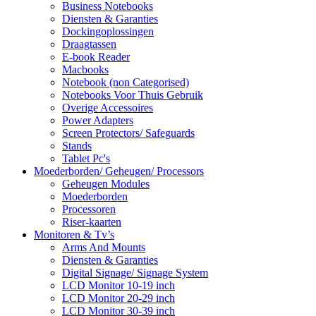
Business Notebooks
Diensten & Garanties
Dockingoplossingen
Draagtassen
E-book Reader
Macbooks
Notebook (non Categorised)
Notebooks Voor Thuis Gebruik
Overige Accessoires
Power Adapters
Screen Protectors/ Safeguards
Stands
Tablet Pc's
Moederborden/ Geheugen/ Processors
Geheugen Modules
Moederborden
Processoren
Riser-kaarten
Monitoren & Tv’s
Arms And Mounts
Diensten & Garanties
Digital Signage/ Signage System
LCD Monitor 10-19 inch
LCD Monitor 20-29 inch
LCD Monitor 30-39 inch