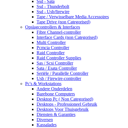
Ssd - Sata
Ssd - Thunderbolt
Ssd - Usb/firewire
Tape / Verwisselbare Media Accessoires
Tape Drive (non Categorised)
Opslagcontrollers & Interfaces
Fibre Channel-controller
Interface Cards (non Categorised)
Multi Controller
Pcmcia Controller
Raid Controller
Raid Controller Supplies
Sas / Scsi Controller
Sata / Esata Controller
Seriële / Parallelle Controller
Usb / Firewire-controller
Pc's & Workstations
Andere Onderdelen
Barebone Computers
Desktop Pc ( Non Categorised)
Desktops - Professioneel Gebruik
Desktops Voor Thuisgebruik
Diensten & Garanties
Diversen
Kassalades