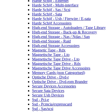
Harde Schijf - Ethernet
Harde Schijf - Multi-interface
Harde Schijf - Sas / Scsi
Harde Schijf - Sata
Harde Schijf - Usb / Firewire / E-sata
Harde Schijf Accessoires
High-end Storage - Autoloaders / Tape Library
High-end Storage - Back-up & Recovery
High-end Storage - Nas / Ndas / San
High-end Storage - Raid
High-end Storage Accessoires
Magnetic Tape - Rdx
Magnetische Tape - Lto
Magnetische Tape Drive - Lto
Magnetische Tape Drive - Rdx
Magnetische Tape Drive Accessoires
Memory Cards (non Categorised)
Optische Drive - Dvd-r
Optische Drive - Dvd-rom Brander
Secure Devices Accessories
Secure Sata Devices
Secure Usb Devices
Ssd - Pci-e
Ssd - Pcmcia/expresscard
Ssd - Sas/scsi