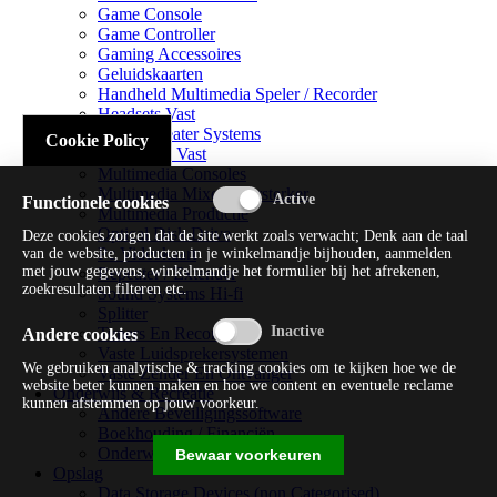
Game Console
Game Controller
Gaming Accessoires
Geluidskaarten
Handheld Multimedia Speler / Recorder
Headsets Vast
Home Theater Systems
Cookie Policy
Microfoon Vast
Multimedia Consoles
Multimedia Mixer / Versterker
Functionele cookies
Multimedia Productie
Optical Disk Drive
Deze cookies zorgen dat de site werkt zoals verwacht; Denk aan de taal
Pc Videokaart
van de website, producten in je winkelmandje bijhouden, aanmelden
met jouw gegevens, winkelmandje het formulier bij het afrekenen,
Repeater / Extender
zoekresultaten filteren etc.
Sound Systems Hi-fi
Splitter
Tuners En Recorders
Andere cookies
Vaste Luidsprekersystemen
We gebruiken analytische & tracking cookies om te kijken hoe we de
Vaste Zender En Ontvanger
website beter kunnen maken en hoe we content en eventuele reclame
Onderwijs & Recreatie
kunnen afstemmen op jouw voorkeur.
Andere Beveiligingssoftware
Boekhouding / Financiën
Onderwijs En Wetenschappelijk
Bewaar voorkeuren
Opslag
Data Storage Devices (non Categorised)