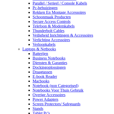
Parallel / Serieel / Console Kabels
Pc-behuizingen
Rekken En Montage Accessoires
Schoonmaak Producten
Secure Access Controls
Telefoon & Modemkabels
Thunderbolt Cables
Veiligheid Inrichtingen & Accessoires
Verlichting Accessoires
Verloopkabels
Laptops & Netbooks
Batterijen
Business Notebooks
Diensten & Garanties
Dockingoplossingen
Draagtassen
E-book Reader
Macbooks
Notebook (non Categorised)
Notebooks Voor Thuis Gebruik
Overige Accessoires
Power Adapters
Screen Protectors/ Safeguards
Stands
Tablet Pc's