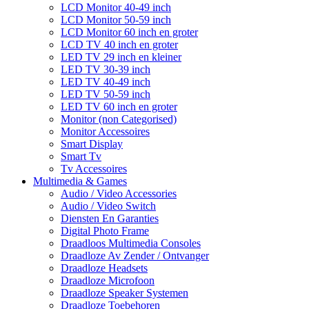
LCD Monitor 40-49 inch
LCD Monitor 50-59 inch
LCD Monitor 60 inch en groter
LCD TV 40 inch en groter
LED TV 29 inch en kleiner
LED TV 30-39 inch
LED TV 40-49 inch
LED TV 50-59 inch
LED TV 60 inch en groter
Monitor (non Categorised)
Monitor Accessoires
Smart Display
Smart Tv
Tv Accessoires
Multimedia & Games
Audio / Video Accessories
Audio / Video Switch
Diensten En Garanties
Digital Photo Frame
Draadloos Multimedia Consoles
Draadloze Av Zender / Ontvanger
Draadloze Headsets
Draadloze Microfoon
Draadloze Speaker Systemen
Draadloze Toebehoren