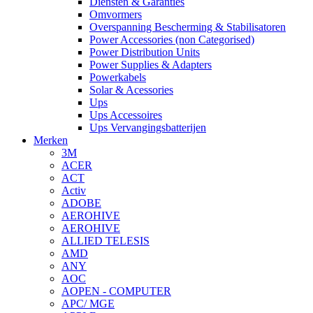
Diensten & Garanties
Omvormers
Overspanning Bescherming & Stabilisatoren
Power Accessories (non Categorised)
Power Distribution Units
Power Supplies & Adapters
Powerkabels
Solar & Acessories
Ups
Ups Accessoires
Ups Vervangingsbatterijen
Merken
3M
ACER
ACT
Activ
ADOBE
AEROHIVE
AEROHIVE
ALLIED TELESIS
AMD
ANY
AOC
AOPEN - COMPUTER
APC/ MGE