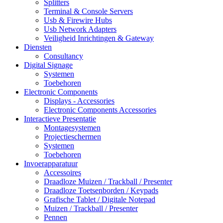
Splitters
Terminal & Console Servers
Usb & Firewire Hubs
Usb Network Adapters
Veiligheid Inrichtingen & Gateway
Diensten
Consultancy
Digital Signage
Systemen
Toebehoren
Electronic Components
Displays - Accessories
Electronic Components Accessories
Interactieve Presentatie
Montagesystemen
Projectieschermen
Systemen
Toebehoren
Invoerapparatuur
Accessoires
Draadloze Muizen / Trackball / Presenter
Draadloze Toetsenborden / Keypads
Grafische Tablet / Digitale Notepad
Muizen / Trackball / Presenter
Pennen