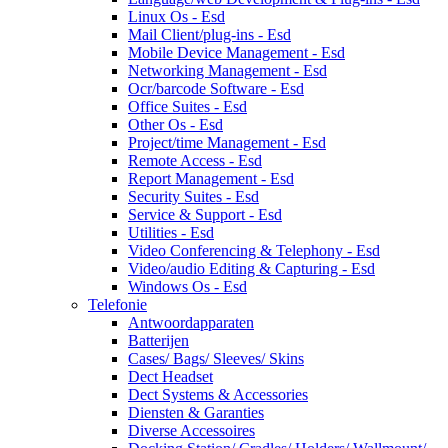
Linux Os - Esd
Mail Client/plug-ins - Esd
Mobile Device Management - Esd
Networking Management - Esd
Ocr/barcode Software - Esd
Office Suites - Esd
Other Os - Esd
Project/time Management - Esd
Remote Access - Esd
Report Management - Esd
Security Suites - Esd
Service & Support - Esd
Utilities - Esd
Video Conferencing & Telephony - Esd
Video/audio Editing & Capturing - Esd
Windows Os - Esd
Telefonie
Antwoordapparaten
Batterijen
Cases/ Bags/ Sleeves/ Skins
Dect Headset
Dect Systems & Accessories
Diensten & Garanties
Diverse Accessoires