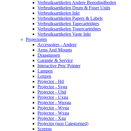
Verbruiksartikelen Andere Benodigdheden
Verbruiksartikelen Drum & Fuser Units
Verbruiksartikelen Inkt
Verbruiksartikelen Papers & Labels
Verbruiksartikelen Tapecartridges
Verbruiksartikelen Tonercartridges
Verbruiksartikelen Vaste Inkt
Projectoren
Accessoires - Andere
Arms And Mounts
Draagtassen
Garantie & Service
Interactive Pen/ Pointer
Lampen
Lenzen
Projector - Hd
Projector - Svga
Projector - Uhd
Projector - Uxga
Projector - Wuxga
Projector - Wvga
Projector - Wxga
Projector - Xga
Projector (non Categorised)
Screens