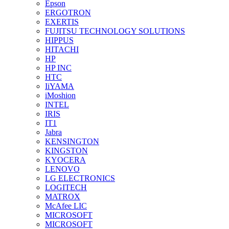
Epson
ERGOTRON
EXERTIS
FUJITSU TECHNOLOGY SOLUTIONS
HIPPUS
HITACHI
HP
HP INC
HTC
IiYAMA
iMoshion
INTEL
IRIS
IT1
Jabra
KENSINGTON
KINGSTON
KYOCERA
LENOVO
LG ELECTRONICS
LOGITECH
MATROX
McAfee LIC
MICROSOFT
MICROSOFT