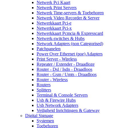
Netwerk Pci Kaart
Netwerk Print Servers
Netwerk Time-servers & Toebehoren
Netwerk Video Recorder & Server
Netwerkkaart Pci-e
Netwerkkaart Pci-x
Netwerkkaart Pcmcia & Expresscard
Netwerk-switches & Hubs
Network Adapters (non Categorised)
Patchpanelen
Power Over Ethernet (poe) Adapters
Print Server - Wireless
Repeater / Extender - Draadloze
Router - Dsl / Isdn - Draadloos
Router - Gsm / Umts - Draadloos
Router - Wireless
Routers
Splitters
Terminal & Console Servers
Usb & Firewire Hubs
Usb Network Adapters
Veiligheid Inrichtingen & Gateway
Digital Signage
Systemen
Toebehoren