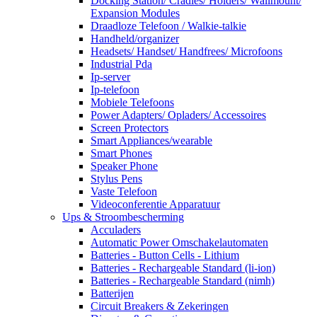
Docking Station/ Cradles/ Holders/ Wallmount/
Expansion Modules
Draadloze Telefoon / Walkie-talkie
Handheld/organizer
Headsets/ Handset/ Handfrees/ Microfoons
Industrial Pda
Ip-server
Ip-telefoon
Mobiele Telefoons
Power Adapters/ Opladers/ Accessoires
Screen Protectors
Smart Appliances/wearable
Smart Phones
Speaker Phone
Stylus Pens
Vaste Telefoon
Videoconferentie Apparatuur
Ups & Stroombescherming
Acculaders
Automatic Power Omschakelautomaten
Batteries - Button Cells - Lithium
Batteries - Rechargeable Standard (li-ion)
Batteries - Rechargeable Standard (nimh)
Batterijen
Circuit Breakers & Zekeringen