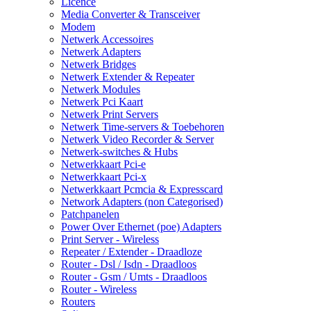
Licence
Media Converter & Transceiver
Modem
Netwerk Accessoires
Netwerk Adapters
Netwerk Bridges
Netwerk Extender & Repeater
Netwerk Modules
Netwerk Pci Kaart
Netwerk Print Servers
Netwerk Time-servers & Toebehoren
Netwerk Video Recorder & Server
Netwerk-switches & Hubs
Netwerkkaart Pci-e
Netwerkkaart Pci-x
Netwerkkaart Pcmcia & Expresscard
Network Adapters (non Categorised)
Patchpanelen
Power Over Ethernet (poe) Adapters
Print Server - Wireless
Repeater / Extender - Draadloze
Router - Dsl / Isdn - Draadloos
Router - Gsm / Umts - Draadloos
Router - Wireless
Routers