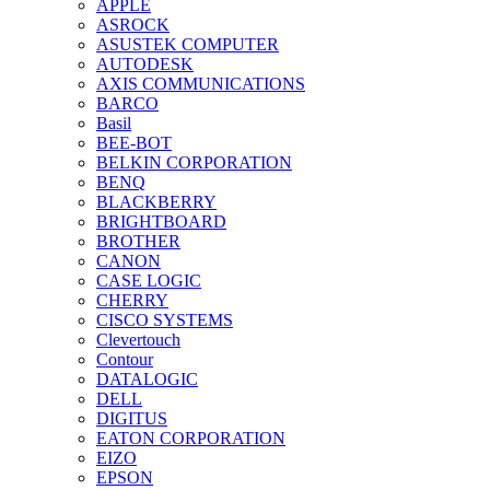
APPLE
ASROCK
ASUSTEK COMPUTER
AUTODESK
AXIS COMMUNICATIONS
BARCO
Basil
BEE-BOT
BELKIN CORPORATION
BENQ
BLACKBERRY
BRIGHTBOARD
BROTHER
CANON
CASE LOGIC
CHERRY
CISCO SYSTEMS
Clevertouch
Contour
DATALOGIC
DELL
DIGITUS
EATON CORPORATION
EIZO
EPSON