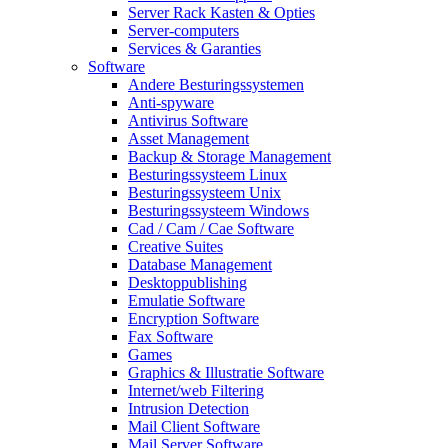
Server Rack Kasten & Opties
Server-computers
Services & Garanties
Software
Andere Besturingssystemen
Anti-spyware
Antivirus Software
Asset Management
Backup & Storage Management
Besturingssysteem Linux
Besturingssysteem Unix
Besturingssysteem Windows
Cad / Cam / Cae Software
Creative Suites
Database Management
Desktoppublishing
Emulatie Software
Encryption Software
Fax Software
Games
Graphics & Illustratie Software
Internet/web Filtering
Intrusion Detection
Mail Client Software
Mail Server Software