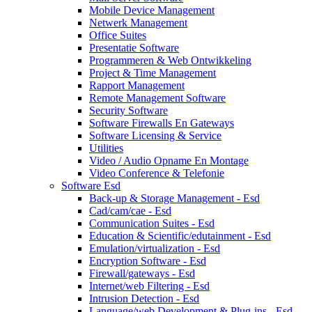
Mobile Device Management
Netwerk Management
Office Suites
Presentatie Software
Programmeren & Web Ontwikkeling
Project & Time Management
Rapport Management
Remote Management Software
Security Software
Software Firewalls En Gateways
Software Licensing & Service
Utilities
Video / Audio Opname En Montage
Video Conference & Telefonie
Software Esd
Back-up & Storage Management - Esd
Cad/cam/cae - Esd
Communication Suites - Esd
Education & Scientific/edutainment - Esd
Emulation/virtualization - Esd
Encryption Software - Esd
Firewall/gateways - Esd
Internet/web Filtering - Esd
Intrusion Detection - Esd
Language/web Development & Plug-ins - Esd