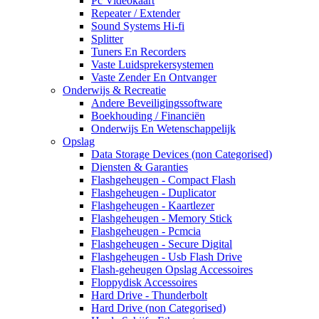
Pc Videokaart
Repeater / Extender
Sound Systems Hi-fi
Splitter
Tuners En Recorders
Vaste Luidsprekersystemen
Vaste Zender En Ontvanger
Onderwijs & Recreatie
Andere Beveiligingssoftware
Boekhouding / Financiën
Onderwijs En Wetenschappelijk
Opslag
Data Storage Devices (non Categorised)
Diensten & Garanties
Flashgeheugen - Compact Flash
Flashgeheugen - Duplicator
Flashgeheugen - Kaartlezer
Flashgeheugen - Memory Stick
Flashgeheugen - Pcmcia
Flashgeheugen - Secure Digital
Flashgeheugen - Usb Flash Drive
Flash-geheugen Opslag Accessoires
Floppydisk Accessoires
Hard Drive - Thunderbolt
Hard Drive (non Categorised)