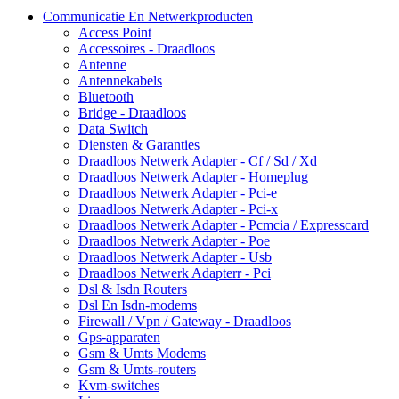
Communicatie En Netwerkproducten
Access Point
Accessoires - Draadloos
Antenne
Antennekabels
Bluetooth
Bridge - Draadloos
Data Switch
Diensten & Garanties
Draadloos Netwerk Adapter - Cf / Sd / Xd
Draadloos Netwerk Adapter - Homeplug
Draadloos Netwerk Adapter - Pci-e
Draadloos Netwerk Adapter - Pci-x
Draadloos Netwerk Adapter - Pcmcia / Expresscard
Draadloos Netwerk Adapter - Poe
Draadloos Netwerk Adapter - Usb
Draadloos Netwerk Adapterr - Pci
Dsl & Isdn Routers
Dsl En Isdn-modems
Firewall / Vpn / Gateway - Draadloos
Gps-apparaten
Gsm & Umts Modems
Gsm & Umts-routers
Kvm-switches