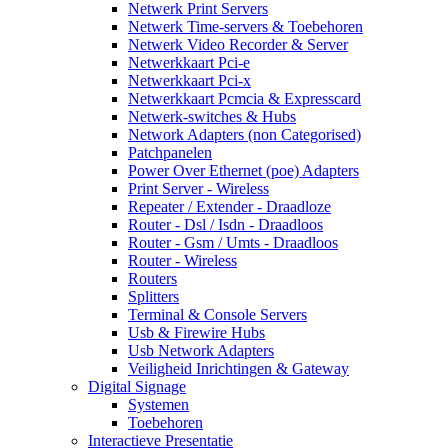
Netwerk Print Servers
Netwerk Time-servers & Toebehoren
Netwerk Video Recorder & Server
Netwerkkaart Pci-e
Netwerkkaart Pci-x
Netwerkkaart Pcmcia & Expresscard
Netwerk-switches & Hubs
Network Adapters (non Categorised)
Patchpanelen
Power Over Ethernet (poe) Adapters
Print Server - Wireless
Repeater / Extender - Draadloze
Router - Dsl / Isdn - Draadloos
Router - Gsm / Umts - Draadloos
Router - Wireless
Routers
Splitters
Terminal & Console Servers
Usb & Firewire Hubs
Usb Network Adapters
Veiligheid Inrichtingen & Gateway
Digital Signage
Systemen
Toebehoren
Interactieve Presentatie