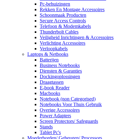
Pc-behuizingen
Rekken En Montage Accessoires
Schoonmaak Producten
Secure Access Controls
Telefoon & Modemkabels
Thunderbolt Cables
Veiligheid Inrichtingen & Accessoires
Verlichting Accessoires
Verloopkabels
Laptops & Netbooks
Batterijen
Business Notebooks
Diensten & Garanties
Dockingoplossingen
Draagtassen
E-book Reader
Macbooks
Notebook (non Categorised)
Notebooks Voor Thuis Gebruik
Overige Accessoires
Power Adapters
Screen Protectors/ Safeguards
Stands
Tablet Pc's
Moederborden/ Geheugen/ Processors