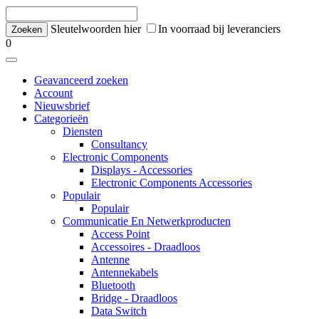
Sleutelwoorden hier
In voorraad bij leveranciers
0
Geavanceerd zoeken
Account
Nieuwsbrief
Categorieën
Diensten
Consultancy
Electronic Components
Displays - Accessories
Electronic Components Accessories
Populair
Populair
Communicatie En Netwerkproducten
Access Point
Accessoires - Draadloos
Antenne
Antennekabels
Bluetooth
Bridge - Draadloos
Data Switch