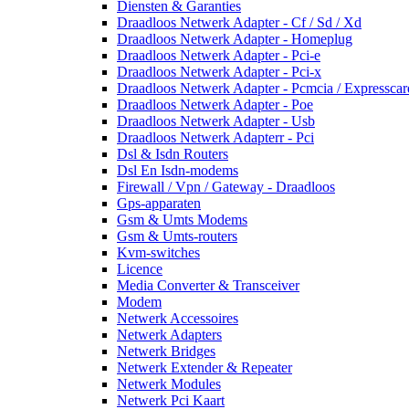
Diensten & Garanties
Draadloos Netwerk Adapter - Cf / Sd / Xd
Draadloos Netwerk Adapter - Homeplug
Draadloos Netwerk Adapter - Pci-e
Draadloos Netwerk Adapter - Pci-x
Draadloos Netwerk Adapter - Pcmcia / Expresscar
Draadloos Netwerk Adapter - Poe
Draadloos Netwerk Adapter - Usb
Draadloos Netwerk Adapterr - Pci
Dsl & Isdn Routers
Dsl En Isdn-modems
Firewall / Vpn / Gateway - Draadloos
Gps-apparaten
Gsm & Umts Modems
Gsm & Umts-routers
Kvm-switches
Licence
Media Converter & Transceiver
Modem
Netwerk Accessoires
Netwerk Adapters
Netwerk Bridges
Netwerk Extender & Repeater
Netwerk Modules
Netwerk Pci Kaart