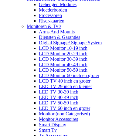
Geheugen Modules
Moederborden
Processoren
Riser-kaarten
Monitoren & Tv’s
Arms And Mounts
Diensten & Garanties
Digital Signage/ Signage System
LCD Monitor 10-19 inch
LCD Monitor 20-29 inch
LCD Monitor 30-39 inch
LCD Monitor 40-49 inch
LCD Monitor 50-59 inch
LCD Monitor 60 inch en groter
LCD TV 40 inch en groter
LED TV 29 inch en kleiner
LED TV 30-39 inch
LED TV 40-49 inch
LED TV 50-59 inch
LED TV 60 inch en groter
Monitor (non Categorised)
Monitor Accessoires
Smart Display
Smart Tv
Tv Accessoires