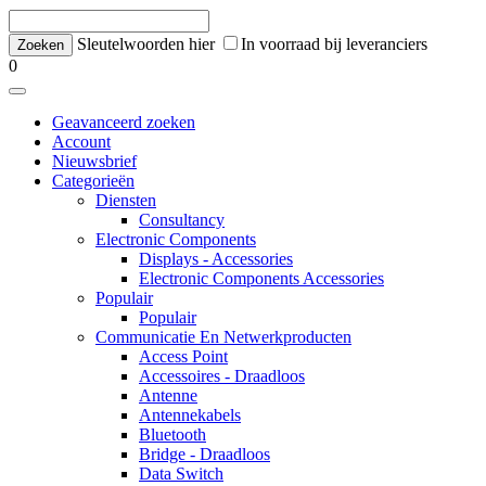
Sleutelwoorden hier
In voorraad bij leveranciers
0
Geavanceerd zoeken
Account
Nieuwsbrief
Categorieën
Diensten
Consultancy
Electronic Components
Displays - Accessories
Electronic Components Accessories
Populair
Populair
Communicatie En Netwerkproducten
Access Point
Accessoires - Draadloos
Antenne
Antennekabels
Bluetooth
Bridge - Draadloos
Data Switch