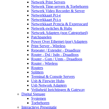
Netwerk Print Servers
Netwerk Time-servers & Toebehoren
Netwerk Video Recorder & Server
Netwerkkaart Pci-e
Netwerkkaart Pci-x
Netwerkkaart Pcmcia & Expresscard
Netwerk-switches & Hubs
Network Adapters (non Categorised)
Patchpanelen
Power Over Ethernet (poe) Adapters
Print Server - Wireless
Repeater / Extender - Draadloze
Router - Dsl / Isdn - Draadloos
Router - Gsm / Umts - Draadloos
Router - Wireless
Routers
Splitters
Terminal & Console Servers
Usb & Firewire Hubs
Usb Network Adapters
Veiligheid Inrichtingen & Gateway
Digital Signage
Systemen
Toebehoren
Interactieve Presentatie