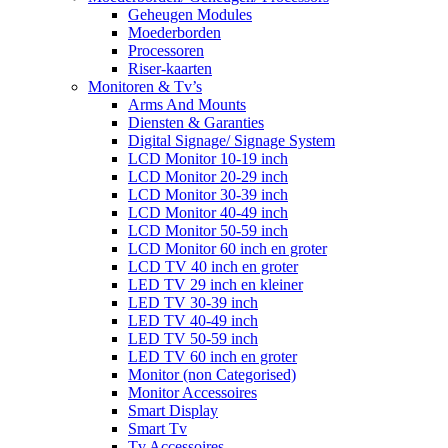
Geheugen Modules
Moederborden
Processoren
Riser-kaarten
Monitoren & Tv’s
Arms And Mounts
Diensten & Garanties
Digital Signage/ Signage System
LCD Monitor 10-19 inch
LCD Monitor 20-29 inch
LCD Monitor 30-39 inch
LCD Monitor 40-49 inch
LCD Monitor 50-59 inch
LCD Monitor 60 inch en groter
LCD TV 40 inch en groter
LED TV 29 inch en kleiner
LED TV 30-39 inch
LED TV 40-49 inch
LED TV 50-59 inch
LED TV 60 inch en groter
Monitor (non Categorised)
Monitor Accessoires
Smart Display
Smart Tv
Tv Accessoires