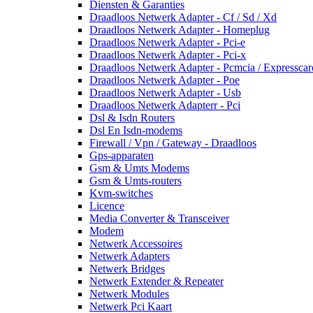
Diensten & Garanties
Draadloos Netwerk Adapter - Cf / Sd / Xd
Draadloos Netwerk Adapter - Homeplug
Draadloos Netwerk Adapter - Pci-e
Draadloos Netwerk Adapter - Pci-x
Draadloos Netwerk Adapter - Pcmcia / Expresscar
Draadloos Netwerk Adapter - Poe
Draadloos Netwerk Adapter - Usb
Draadloos Netwerk Adapterr - Pci
Dsl & Isdn Routers
Dsl En Isdn-modems
Firewall / Vpn / Gateway - Draadloos
Gps-apparaten
Gsm & Umts Modems
Gsm & Umts-routers
Kvm-switches
Licence
Media Converter & Transceiver
Modem
Netwerk Accessoires
Netwerk Adapters
Netwerk Bridges
Netwerk Extender & Repeater
Netwerk Modules
Netwerk Pci Kaart