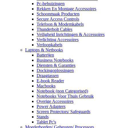
Pc-behuizingen
Rekken En Montage Accessoires
Schoonmaak Producten
Secure Access Controls
Telefoon & Modemkabels
Thunderbolt Cables
Veiligheid Inrichtingen & Accessoires
Verlichting Accessoires
Verloopkabels
Laptops & Netbooks
Batterijen
Business Notebooks
Diensten & Garanties
Dockingoplossingen
Draagtassen
E-book Reader
Macbooks
Notebook (non Categorised)
Notebooks Voor Thuis Gebruik
Overige Accessoires
Power Adapters
Screen Protectors/ Safeguards
Stands
Tablet Pc's
Moederborden/ Geheugen/ Processors