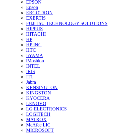
EPSON
Epson
ERGOTRON
EXERTIS
FUJITSU TECHNOLOGY SOLUTIONS
HIPPUS
HITACHI
HP
HP INC
HTC
IiYAMA
iMoshion
INTEL
IRIS
IT1
Jabra
KENSINGTON
KINGSTON
KYOCERA
LENOVO
LG ELECTRONICS
LOGITECH
MATROX
McAfee LIC
MICROSOFT