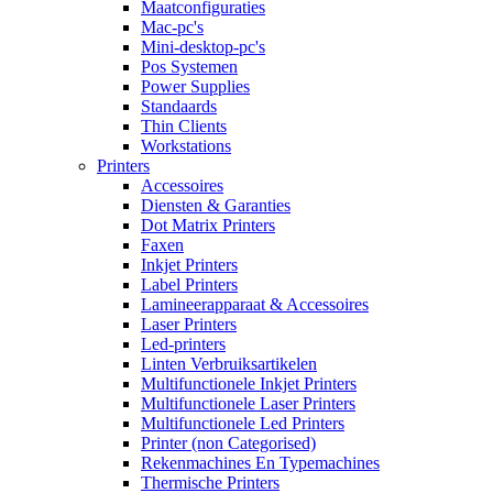
Maatconfiguraties
Mac-pc's
Mini-desktop-pc's
Pos Systemen
Power Supplies
Standaards
Thin Clients
Workstations
Printers
Accessoires
Diensten & Garanties
Dot Matrix Printers
Faxen
Inkjet Printers
Label Printers
Lamineerapparaat & Accessoires
Laser Printers
Led-printers
Linten Verbruiksartikelen
Multifunctionele Inkjet Printers
Multifunctionele Laser Printers
Multifunctionele Led Printers
Printer (non Categorised)
Rekenmachines En Typemachines
Thermische Printers