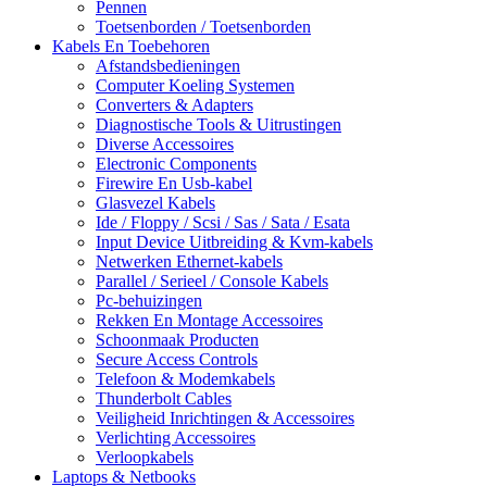
Pennen
Toetsenborden / Toetsenborden
Kabels En Toebehoren
Afstandsbedieningen
Computer Koeling Systemen
Converters & Adapters
Diagnostische Tools & Uitrustingen
Diverse Accessoires
Electronic Components
Firewire En Usb-kabel
Glasvezel Kabels
Ide / Floppy / Scsi / Sas / Sata / Esata
Input Device Uitbreiding & Kvm-kabels
Netwerken Ethernet-kabels
Parallel / Serieel / Console Kabels
Pc-behuizingen
Rekken En Montage Accessoires
Schoonmaak Producten
Secure Access Controls
Telefoon & Modemkabels
Thunderbolt Cables
Veiligheid Inrichtingen & Accessoires
Verlichting Accessoires
Verloopkabels
Laptops & Netbooks