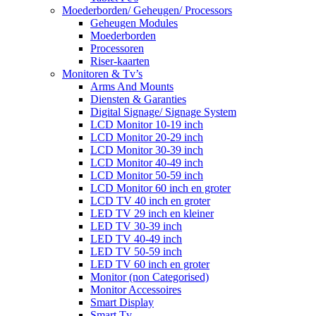
Moederborden/ Geheugen/ Processors
Geheugen Modules
Moederborden
Processoren
Riser-kaarten
Monitoren & Tv’s
Arms And Mounts
Diensten & Garanties
Digital Signage/ Signage System
LCD Monitor 10-19 inch
LCD Monitor 20-29 inch
LCD Monitor 30-39 inch
LCD Monitor 40-49 inch
LCD Monitor 50-59 inch
LCD Monitor 60 inch en groter
LCD TV 40 inch en groter
LED TV 29 inch en kleiner
LED TV 30-39 inch
LED TV 40-49 inch
LED TV 50-59 inch
LED TV 60 inch en groter
Monitor (non Categorised)
Monitor Accessoires
Smart Display
Smart Tv