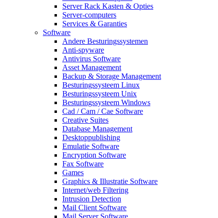
Server Rack Kasten & Opties
Server-computers
Services & Garanties
Software
Andere Besturingssystemen
Anti-spyware
Antivirus Software
Asset Management
Backup & Storage Management
Besturingssysteem Linux
Besturingssysteem Unix
Besturingssysteem Windows
Cad / Cam / Cae Software
Creative Suites
Database Management
Desktoppublishing
Emulatie Software
Encryption Software
Fax Software
Games
Graphics & Illustratie Software
Internet/web Filtering
Intrusion Detection
Mail Client Software
Mail Server Software