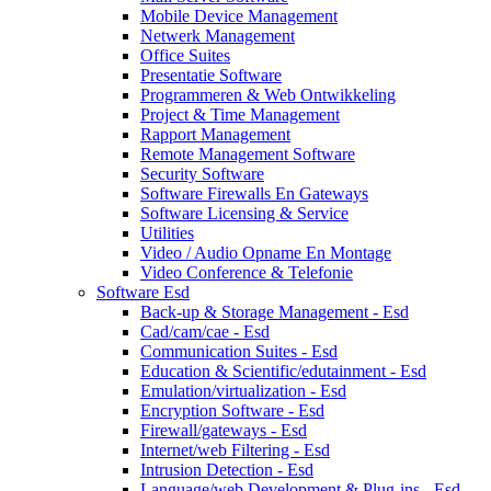
Mobile Device Management
Netwerk Management
Office Suites
Presentatie Software
Programmeren & Web Ontwikkeling
Project & Time Management
Rapport Management
Remote Management Software
Security Software
Software Firewalls En Gateways
Software Licensing & Service
Utilities
Video / Audio Opname En Montage
Video Conference & Telefonie
Software Esd
Back-up & Storage Management - Esd
Cad/cam/cae - Esd
Communication Suites - Esd
Education & Scientific/edutainment - Esd
Emulation/virtualization - Esd
Encryption Software - Esd
Firewall/gateways - Esd
Internet/web Filtering - Esd
Intrusion Detection - Esd
Language/web Development & Plug-ins - Esd