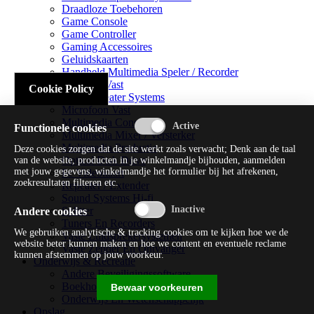
Draadloze Toebehoren
Game Console
Game Controller
Gaming Accessoires
Geluidskaarten
Handheld Multimedia Speler / Recorder
Headsets Vast
Cookie Policy
Home Theater Systems
Microfoon Vast
Multimedia Consoles
Functionele cookies
Multimedia Mixer / Versterker
Multimedia Productie
Deze cookies zorgen dat de site werkt zoals verwacht; Denk aan de taal
Optical Disk Drive
van de website, producten in je winkelmandje bijhouden, aanmelden
met jouw gegevens, winkelmandje het formulier bij het afrekenen,
Pc Videokaart
zoekresultaten filteren etc.
Repeater / Extender
Sound Systems Hi-fi
Splitter
Andere cookies
Tuners En Recorders
We gebruiken analytische & tracking cookies om te kijken hoe we de
Vaste Luidsprekersystemen
website beter kunnen maken en hoe we content en eventuele reclame
Vaste Zender En Ontvanger
kunnen afstemmen op jouw voorkeur.
Onderwijs & Recreatie
Andere Beveiligingssoftware
Boekhouding / Financiën
Bewaar voorkeuren
Onderwijs En Wetenschappelijk
Opslag