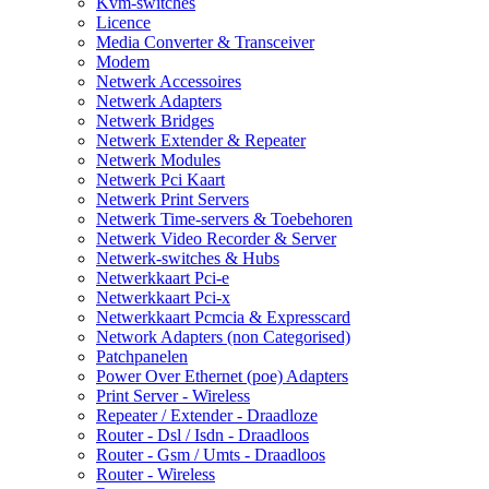
Kvm-switches
Licence
Media Converter & Transceiver
Modem
Netwerk Accessoires
Netwerk Adapters
Netwerk Bridges
Netwerk Extender & Repeater
Netwerk Modules
Netwerk Pci Kaart
Netwerk Print Servers
Netwerk Time-servers & Toebehoren
Netwerk Video Recorder & Server
Netwerk-switches & Hubs
Netwerkkaart Pci-e
Netwerkkaart Pci-x
Netwerkkaart Pcmcia & Expresscard
Network Adapters (non Categorised)
Patchpanelen
Power Over Ethernet (poe) Adapters
Print Server - Wireless
Repeater / Extender - Draadloze
Router - Dsl / Isdn - Draadloos
Router - Gsm / Umts - Draadloos
Router - Wireless