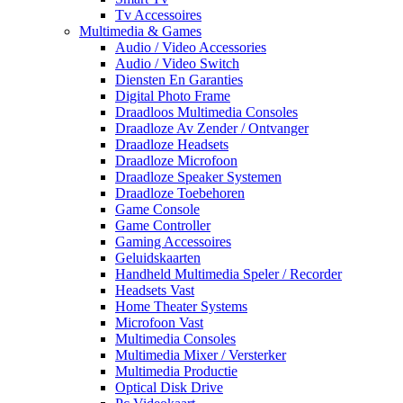
Tv Accessoires
Multimedia & Games
Audio / Video Accessories
Audio / Video Switch
Diensten En Garanties
Digital Photo Frame
Draadloos Multimedia Consoles
Draadloze Av Zender / Ontvanger
Draadloze Headsets
Draadloze Microfoon
Draadloze Speaker Systemen
Draadloze Toebehoren
Game Console
Game Controller
Gaming Accessoires
Geluidskaarten
Handheld Multimedia Speler / Recorder
Headsets Vast
Home Theater Systems
Microfoon Vast
Multimedia Consoles
Multimedia Mixer / Versterker
Multimedia Productie
Optical Disk Drive