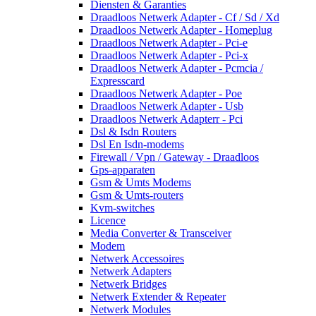
Diensten & Garanties
Draadloos Netwerk Adapter - Cf / Sd / Xd
Draadloos Netwerk Adapter - Homeplug
Draadloos Netwerk Adapter - Pci-e
Draadloos Netwerk Adapter - Pci-x
Draadloos Netwerk Adapter - Pcmcia /
Expresscard
Draadloos Netwerk Adapter - Poe
Draadloos Netwerk Adapter - Usb
Draadloos Netwerk Adapterr - Pci
Dsl & Isdn Routers
Dsl En Isdn-modems
Firewall / Vpn / Gateway - Draadloos
Gps-apparaten
Gsm & Umts Modems
Gsm & Umts-routers
Kvm-switches
Licence
Media Converter & Transceiver
Modem
Netwerk Accessoires
Netwerk Adapters
Netwerk Bridges
Netwerk Extender & Repeater
Netwerk Modules