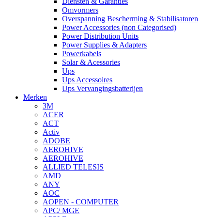
Diensten & Garanties
Omvormers
Overspanning Bescherming & Stabilisatoren
Power Accessories (non Categorised)
Power Distribution Units
Power Supplies & Adapters
Powerkabels
Solar & Acessories
Ups
Ups Accessoires
Ups Vervangingsbatterijen
Merken
3M
ACER
ACT
Activ
ADOBE
AEROHIVE
AEROHIVE
ALLIED TELESIS
AMD
ANY
AOC
AOPEN - COMPUTER
APC/ MGE