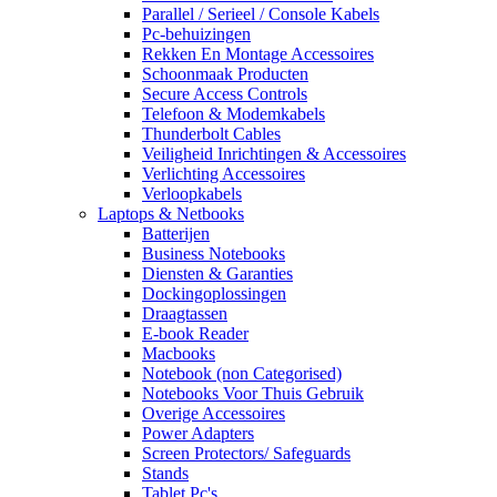
Parallel / Serieel / Console Kabels
Pc-behuizingen
Rekken En Montage Accessoires
Schoonmaak Producten
Secure Access Controls
Telefoon & Modemkabels
Thunderbolt Cables
Veiligheid Inrichtingen & Accessoires
Verlichting Accessoires
Verloopkabels
Laptops & Netbooks
Batterijen
Business Notebooks
Diensten & Garanties
Dockingoplossingen
Draagtassen
E-book Reader
Macbooks
Notebook (non Categorised)
Notebooks Voor Thuis Gebruik
Overige Accessoires
Power Adapters
Screen Protectors/ Safeguards
Stands
Tablet Pc's