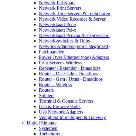
Netwerk Pci Kaart
Netwerk Print Servers
Netwerk Time-servers & Toebehoren
Netwerk Video Recorder & Server
Netwerkkaart Pci-e
Netwerkkaart Pci-x
Netwerkkaart Pcmcia & Expresscard
Netwerk-switches & Hubs
Network Adapters (non Categorised)
Patchpanelen
Power Over Ethernet (poe) Adapters
Print Server - Wireless
Repeater / Extender - Draadloze
Router - Dsl / Isdn - Draadloos
Router - Gsm / Umts - Draadloos
Router - Wireless
Routers
Splitters
Terminal & Console Servers
Usb & Firewire Hubs
Usb Network Adapters
Veiligheid Inrichtingen & Gateway
Digital Signage
Systemen
Toebehoren