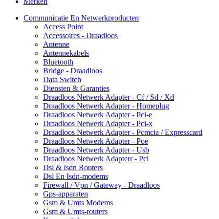
Merken
Communicatie En Netwerkproducten
Access Point
Accessoires - Draadloos
Antenne
Antennekabels
Bluetooth
Bridge - Draadloos
Data Switch
Diensten & Garanties
Draadloos Netwerk Adapter - Cf / Sd / Xd
Draadloos Netwerk Adapter - Homeplug
Draadloos Netwerk Adapter - Pci-e
Draadloos Netwerk Adapter - Pci-x
Draadloos Netwerk Adapter - Pcmcia / Expresscard
Draadloos Netwerk Adapter - Poe
Draadloos Netwerk Adapter - Usb
Draadloos Netwerk Adapterr - Pci
Dsl & Isdn Routers
Dsl En Isdn-modems
Firewall / Vpn / Gateway - Draadloos
Gps-apparaten
Gsm & Umts Modems
Gsm & Umts-routers