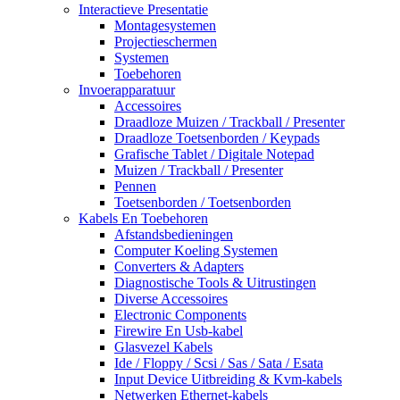
Interactieve Presentatie
Montagesystemen
Projectieschermen
Systemen
Toebehoren
Invoerapparatuur
Accessoires
Draadloze Muizen / Trackball / Presenter
Draadloze Toetsenborden / Keypads
Grafische Tablet / Digitale Notepad
Muizen / Trackball / Presenter
Pennen
Toetsenborden / Toetsenborden
Kabels En Toebehoren
Afstandsbedieningen
Computer Koeling Systemen
Converters & Adapters
Diagnostische Tools & Uitrustingen
Diverse Accessoires
Electronic Components
Firewire En Usb-kabel
Glasvezel Kabels
Ide / Floppy / Scsi / Sas / Sata / Esata
Input Device Uitbreiding & Kvm-kabels
Netwerken Ethernet-kabels