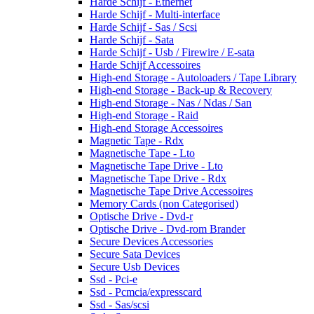
Harde Schijf - Ethernet
Harde Schijf - Multi-interface
Harde Schijf - Sas / Scsi
Harde Schijf - Sata
Harde Schijf - Usb / Firewire / E-sata
Harde Schijf Accessoires
High-end Storage - Autoloaders / Tape Library
High-end Storage - Back-up & Recovery
High-end Storage - Nas / Ndas / San
High-end Storage - Raid
High-end Storage Accessoires
Magnetic Tape - Rdx
Magnetische Tape - Lto
Magnetische Tape Drive - Lto
Magnetische Tape Drive - Rdx
Magnetische Tape Drive Accessoires
Memory Cards (non Categorised)
Optische Drive - Dvd-r
Optische Drive - Dvd-rom Brander
Secure Devices Accessories
Secure Sata Devices
Secure Usb Devices
Ssd - Pci-e
Ssd - Pcmcia/expresscard
Ssd - Sas/scsi