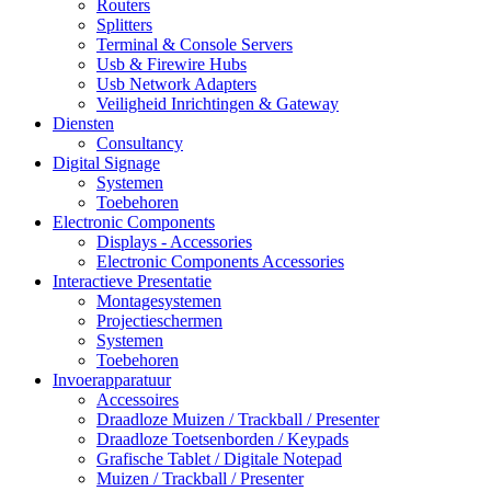
Routers
Splitters
Terminal & Console Servers
Usb & Firewire Hubs
Usb Network Adapters
Veiligheid Inrichtingen & Gateway
Diensten
Consultancy
Digital Signage
Systemen
Toebehoren
Electronic Components
Displays - Accessories
Electronic Components Accessories
Interactieve Presentatie
Montagesystemen
Projectieschermen
Systemen
Toebehoren
Invoerapparatuur
Accessoires
Draadloze Muizen / Trackball / Presenter
Draadloze Toetsenborden / Keypads
Grafische Tablet / Digitale Notepad
Muizen / Trackball / Presenter