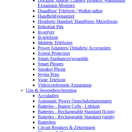
Docking Station/ Cradles/ Holders/ Wallmount/
Expansion Modules
Draadloze Telefoon / Walkie-talkie
Handheld/organizer
Headsets/ Handset/ Handfrees/ Microfoons
Industrial Pda
Ip-server
Ip-telefoon
Mobiele Telefoons
Power Adapters/ Opladers/ Accessoires
Screen Protectors
Smart Appliances/wearable
Smart Phones
Speaker Phone
Stylus Pens
Vaste Telefoon
Videoconferentie Apparatuur
Ups & Stroombescherming
Acculaders
Automatic Power Omschakelautomaten
Batteries - Button Cells - Lithium
Batteries - Rechargeable Standard (li-ion)
Batteries - Rechargeable Standard (nimh)
Batterijen
Circuit Breakers & Zekeringen