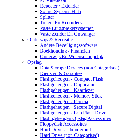
Pc Videokaart
Repeater / Extender
Sound Systems Hi-fi
Splitter
Tuners En Recorders
Vaste Luidsprekersystemen
Vaste Zender En Ontvanger
Onderwijs & Recreatie
Andere Beveiligingssoftware
Boekhouding / Financiën
Onderwijs En Wetenschappelijk
Opslag
Data Storage Devices (non Categorised)
Diensten & Garanties
Flashgeheugen - Compact Flash
Flashgeheugen - Duplicator
Flashgeheugen - Kaartlezer
Flashgeheugen - Memory Stick
Flashgeheugen - Pcmcia
Flashgeheugen - Secure Digital
Flashgeheugen - Usb Flash Drive
Flash-geheugen Opslag Accessoires
Floppydisk Accessoires
Hard Drive - Thunderbolt
Hard Drive (non Categorised)