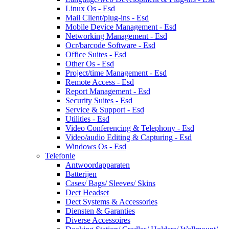
Linux Os - Esd
Mail Client/plug-ins - Esd
Mobile Device Management - Esd
Networking Management - Esd
Ocr/barcode Software - Esd
Office Suites - Esd
Other Os - Esd
Project/time Management - Esd
Remote Access - Esd
Report Management - Esd
Security Suites - Esd
Service & Support - Esd
Utilities - Esd
Video Conferencing & Telephony - Esd
Video/audio Editing & Capturing - Esd
Windows Os - Esd
Telefonie
Antwoordapparaten
Batterijen
Cases/ Bags/ Sleeves/ Skins
Dect Headset
Dect Systems & Accessories
Diensten & Garanties
Diverse Accessoires