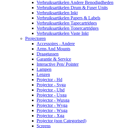
Verbruiksartikelen Andere Benodigdheden
Verbruiksartikelen Drum & Fuser Units
Verbruiksartikelen Inkt
Verbruiksartikelen Papers & Labels
Verbruiksartikelen Tapecartridges
Verbruiksartikelen Tonercartridges
Verbruiksartikelen Vaste Inkt
Projectoren
Accessoires - Andere
Arms And Mounts
Draagtassen
Garantie & Service
Interactive Pen/ Pointer
Lampen
Lenzen
Projector - Hd
Projector - Svga
Projector - Uhd
Projector - Uxga
Projector - Wuxga
Projector - Wvga
Projector - Wxga
Projector - Xga
Projector (non Categorised)
Screens