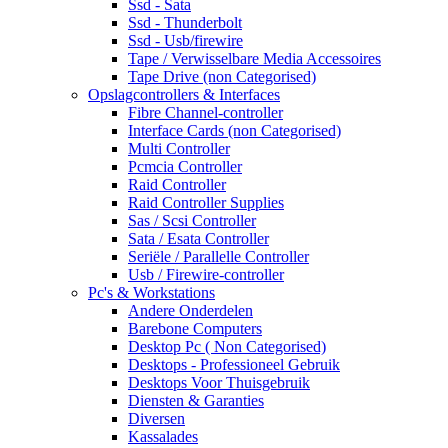
Ssd - Sata
Ssd - Thunderbolt
Ssd - Usb/firewire
Tape / Verwisselbare Media Accessoires
Tape Drive (non Categorised)
Opslagcontrollers & Interfaces
Fibre Channel-controller
Interface Cards (non Categorised)
Multi Controller
Pcmcia Controller
Raid Controller
Raid Controller Supplies
Sas / Scsi Controller
Sata / Esata Controller
Seriële / Parallelle Controller
Usb / Firewire-controller
Pc's & Workstations
Andere Onderdelen
Barebone Computers
Desktop Pc ( Non Categorised)
Desktops - Professioneel Gebruik
Desktops Voor Thuisgebruik
Diensten & Garanties
Diversen
Kassalades