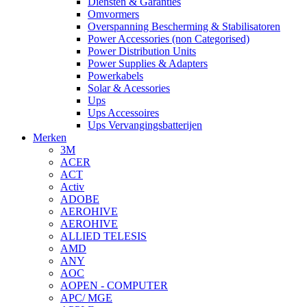
Diensten & Garanties
Omvormers
Overspanning Bescherming & Stabilisatoren
Power Accessories (non Categorised)
Power Distribution Units
Power Supplies & Adapters
Powerkabels
Solar & Acessories
Ups
Ups Accessoires
Ups Vervangingsbatterijen
Merken
3M
ACER
ACT
Activ
ADOBE
AEROHIVE
AEROHIVE
ALLIED TELESIS
AMD
ANY
AOC
AOPEN - COMPUTER
APC/ MGE