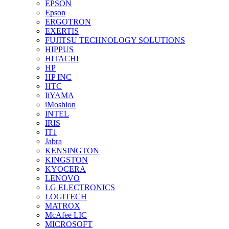
EPSON
Epson
ERGOTRON
EXERTIS
FUJITSU TECHNOLOGY SOLUTIONS
HIPPUS
HITACHI
HP
HP INC
HTC
IiYAMA
iMoshion
INTEL
IRIS
IT1
Jabra
KENSINGTON
KINGSTON
KYOCERA
LENOVO
LG ELECTRONICS
LOGITECH
MATROX
McAfee LIC
MICROSOFT