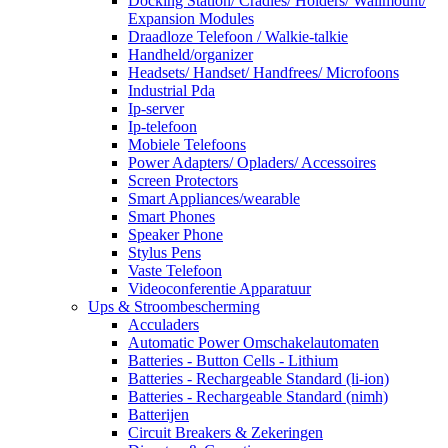
Docking Station/ Cradles/ Holders/ Wallmount/
Expansion Modules
Draadloze Telefoon / Walkie-talkie
Handheld/organizer
Headsets/ Handset/ Handfrees/ Microfoons
Industrial Pda
Ip-server
Ip-telefoon
Mobiele Telefoons
Power Adapters/ Opladers/ Accessoires
Screen Protectors
Smart Appliances/wearable
Smart Phones
Speaker Phone
Stylus Pens
Vaste Telefoon
Videoconferentie Apparatuur
Ups & Stroombescherming
Acculaders
Automatic Power Omschakelautomaten
Batteries - Button Cells - Lithium
Batteries - Rechargeable Standard (li-ion)
Batteries - Rechargeable Standard (nimh)
Batterijen
Circuit Breakers & Zekeringen