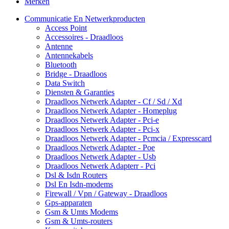
Merken
Communicatie En Netwerkproducten
Access Point
Accessoires - Draadloos
Antenne
Antennekabels
Bluetooth
Bridge - Draadloos
Data Switch
Diensten & Garanties
Draadloos Netwerk Adapter - Cf / Sd / Xd
Draadloos Netwerk Adapter - Homeplug
Draadloos Netwerk Adapter - Pci-e
Draadloos Netwerk Adapter - Pci-x
Draadloos Netwerk Adapter - Pcmcia / Expresscard
Draadloos Netwerk Adapter - Poe
Draadloos Netwerk Adapter - Usb
Draadloos Netwerk Adapterr - Pci
Dsl & Isdn Routers
Dsl En Isdn-modems
Firewall / Vpn / Gateway - Draadloos
Gps-apparaten
Gsm & Umts Modems
Gsm & Umts-routers