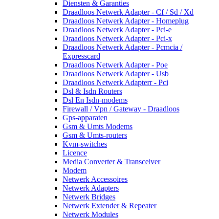
Diensten & Garanties
Draadloos Netwerk Adapter - Cf / Sd / Xd
Draadloos Netwerk Adapter - Homeplug
Draadloos Netwerk Adapter - Pci-e
Draadloos Netwerk Adapter - Pci-x
Draadloos Netwerk Adapter - Pcmcia /
Expresscard
Draadloos Netwerk Adapter - Poe
Draadloos Netwerk Adapter - Usb
Draadloos Netwerk Adapterr - Pci
Dsl & Isdn Routers
Dsl En Isdn-modems
Firewall / Vpn / Gateway - Draadloos
Gps-apparaten
Gsm & Umts Modems
Gsm & Umts-routers
Kvm-switches
Licence
Media Converter & Transceiver
Modem
Netwerk Accessoires
Netwerk Adapters
Netwerk Bridges
Netwerk Extender & Repeater
Netwerk Modules