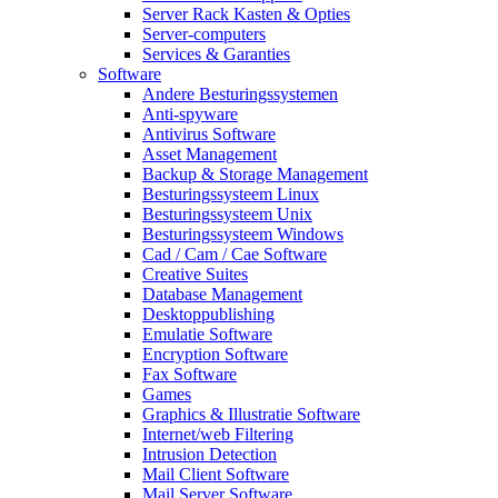
Server Rack Kasten & Opties
Server-computers
Services & Garanties
Software
Andere Besturingssystemen
Anti-spyware
Antivirus Software
Asset Management
Backup & Storage Management
Besturingssysteem Linux
Besturingssysteem Unix
Besturingssysteem Windows
Cad / Cam / Cae Software
Creative Suites
Database Management
Desktoppublishing
Emulatie Software
Encryption Software
Fax Software
Games
Graphics & Illustratie Software
Internet/web Filtering
Intrusion Detection
Mail Client Software
Mail Server Software