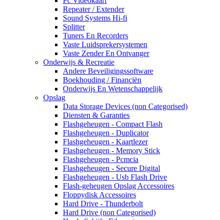
Pc Videokaart
Repeater / Extender
Sound Systems Hi-fi
Splitter
Tuners En Recorders
Vaste Luidsprekersystemen
Vaste Zender En Ontvanger
Onderwijs & Recreatie
Andere Beveiligingssoftware
Boekhouding / Financiën
Onderwijs En Wetenschappelijk
Opslag
Data Storage Devices (non Categorised)
Diensten & Garanties
Flashgeheugen - Compact Flash
Flashgeheugen - Duplicator
Flashgeheugen - Kaartlezer
Flashgeheugen - Memory Stick
Flashgeheugen - Pcmcia
Flashgeheugen - Secure Digital
Flashgeheugen - Usb Flash Drive
Flash-geheugen Opslag Accessoires
Floppydisk Accessoires
Hard Drive - Thunderbolt
Hard Drive (non Categorised)