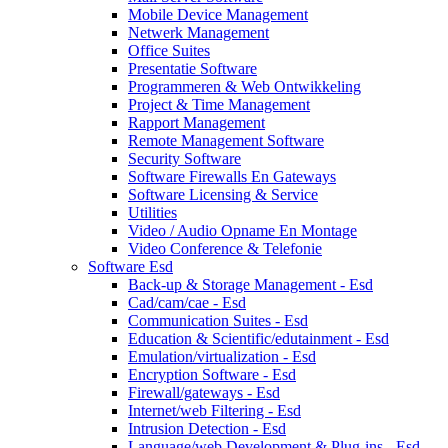
Mobile Device Management
Netwerk Management
Office Suites
Presentatie Software
Programmeren & Web Ontwikkeling
Project & Time Management
Rapport Management
Remote Management Software
Security Software
Software Firewalls En Gateways
Software Licensing & Service
Utilities
Video / Audio Opname En Montage
Video Conference & Telefonie
Software Esd
Back-up & Storage Management - Esd
Cad/cam/cae - Esd
Communication Suites - Esd
Education & Scientific/edutainment - Esd
Emulation/virtualization - Esd
Encryption Software - Esd
Firewall/gateways - Esd
Internet/web Filtering - Esd
Intrusion Detection - Esd
Language/web Development & Plug-ins - Esd