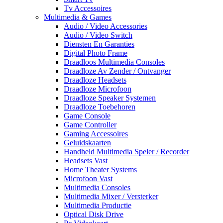
Tv Accessoires
Multimedia & Games
Audio / Video Accessories
Audio / Video Switch
Diensten En Garanties
Digital Photo Frame
Draadloos Multimedia Consoles
Draadloze Av Zender / Ontvanger
Draadloze Headsets
Draadloze Microfoon
Draadloze Speaker Systemen
Draadloze Toebehoren
Game Console
Game Controller
Gaming Accessoires
Geluidskaarten
Handheld Multimedia Speler / Recorder
Headsets Vast
Home Theater Systems
Microfoon Vast
Multimedia Consoles
Multimedia Mixer / Versterker
Multimedia Productie
Optical Disk Drive