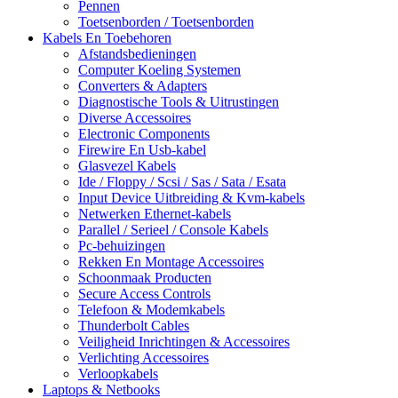
Pennen
Toetsenborden / Toetsenborden
Kabels En Toebehoren
Afstandsbedieningen
Computer Koeling Systemen
Converters & Adapters
Diagnostische Tools & Uitrustingen
Diverse Accessoires
Electronic Components
Firewire En Usb-kabel
Glasvezel Kabels
Ide / Floppy / Scsi / Sas / Sata / Esata
Input Device Uitbreiding & Kvm-kabels
Netwerken Ethernet-kabels
Parallel / Serieel / Console Kabels
Pc-behuizingen
Rekken En Montage Accessoires
Schoonmaak Producten
Secure Access Controls
Telefoon & Modemkabels
Thunderbolt Cables
Veiligheid Inrichtingen & Accessoires
Verlichting Accessoires
Verloopkabels
Laptops & Netbooks