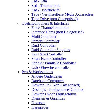
Ssd - Sata
Ssd - Thunderbolt
Ssd - Usb/firewire
Tape / Verwisselbare Media Accessoires
Tape Drive (non Categorised)
Opslagcontrollers & Interfaces
Fibre Channel-controller
Interface Cards (non Categorised)
Multi Controller
Pcmcia Controller
Raid Controller
Raid Controller Supplies
Sas / Scsi Controller
Sata / Esata Controller
Seriële / Parallelle Controller
Usb / Firewire-controller
Pc's & Workstations
Andere Onderdelen
Barebone Computers
Desktop Pc ( Non Categorised)
Desktops - Professioneel Gebruik
Desktops Voor Thuisgebruik
Diensten & Garanties
Diversen
Kassalades