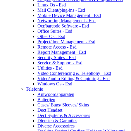
Linux Os - Esd
Mail Client/plug-ins - Esd
Mobile Device Management - Esd
Networking Management - Esd
Ocr/barcode Software - Esd
Office Suites - Esd
Other Os - Esd
Project/time Management - Esd
Remote Access - Esd
Report Management - Esd
Security Suites - Esd
Service & Support - Esd
Utilities - Esd
Video Conferencing & Telephony - Esd
Video/audio Editing & Capturing - Esd
Windows Os - Esd
Telefonie
Antwoordapparaten
Batterijen
Cases/ Bags/ Sleeves/ Skins
Dect Headset
Dect Systems & Accessories
Diensten & Garanties
Diverse Accessoires