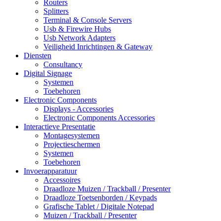
Routers
Splitters
Terminal & Console Servers
Usb & Firewire Hubs
Usb Network Adapters
Veiligheid Inrichtingen & Gateway
Diensten
Consultancy
Digital Signage
Systemen
Toebehoren
Electronic Components
Displays - Accessories
Electronic Components Accessories
Interactieve Presentatie
Montagesystemen
Projectieschermen
Systemen
Toebehoren
Invoerapparatuur
Accessoires
Draadloze Muizen / Trackball / Presenter
Draadloze Toetsenborden / Keypads
Grafische Tablet / Digitale Notepad
Muizen / Trackball / Presenter