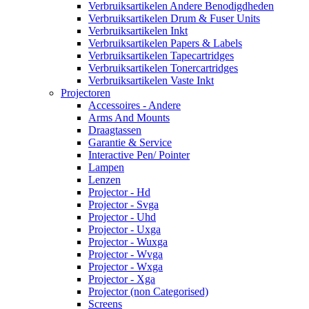
Verbruiksartikelen Andere Benodigdheden
Verbruiksartikelen Drum & Fuser Units
Verbruiksartikelen Inkt
Verbruiksartikelen Papers & Labels
Verbruiksartikelen Tapecartridges
Verbruiksartikelen Tonercartridges
Verbruiksartikelen Vaste Inkt
Projectoren
Accessoires - Andere
Arms And Mounts
Draagtassen
Garantie & Service
Interactive Pen/ Pointer
Lampen
Lenzen
Projector - Hd
Projector - Svga
Projector - Uhd
Projector - Uxga
Projector - Wuxga
Projector - Wvga
Projector - Wxga
Projector - Xga
Projector (non Categorised)
Screens