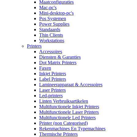
Maatconfiguraties
Mac-pc's
Mini-desktop-pc's
Pos Systemen
Power Supplies
Standaards
Thin Clients
Workstations
Printers
Accessoires
Diensten & Garanties
Dot Matrix Printers
Faxen
Inkjet Printers
Label Printers
Lamineerapparaat & Accessoires
Laser Printers
Led-printers
Linten Verbruiksartikelen
Multifunctionele Inkjet Printers
Multifunctionele Laser Printers
Multifunctionele Led Printers
Printer (non Categorised)
Rekenmachines En Typemachines
Thermische Printers