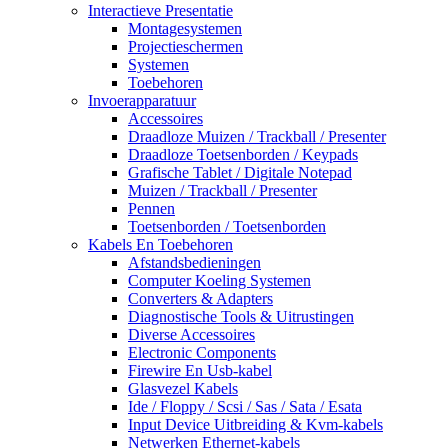
Interactieve Presentatie
Montagesystemen
Projectieschermen
Systemen
Toebehoren
Invoerapparatuur
Accessoires
Draadloze Muizen / Trackball / Presenter
Draadloze Toetsenborden / Keypads
Grafische Tablet / Digitale Notepad
Muizen / Trackball / Presenter
Pennen
Toetsenborden / Toetsenborden
Kabels En Toebehoren
Afstandsbedieningen
Computer Koeling Systemen
Converters & Adapters
Diagnostische Tools & Uitrustingen
Diverse Accessoires
Electronic Components
Firewire En Usb-kabel
Glasvezel Kabels
Ide / Floppy / Scsi / Sas / Sata / Esata
Input Device Uitbreiding & Kvm-kabels
Netwerken Ethernet-kabels