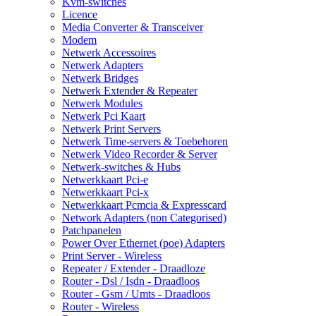
Kvm-switches
Licence
Media Converter & Transceiver
Modem
Netwerk Accessoires
Netwerk Adapters
Netwerk Bridges
Netwerk Extender & Repeater
Netwerk Modules
Netwerk Pci Kaart
Netwerk Print Servers
Netwerk Time-servers & Toebehoren
Netwerk Video Recorder & Server
Netwerk-switches & Hubs
Netwerkkaart Pci-e
Netwerkkaart Pci-x
Netwerkkaart Pcmcia & Expresscard
Network Adapters (non Categorised)
Patchpanelen
Power Over Ethernet (poe) Adapters
Print Server - Wireless
Repeater / Extender - Draadloze
Router - Dsl / Isdn - Draadloos
Router - Gsm / Umts - Draadloos
Router - Wireless