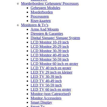
Moederborden/ Geheugen/ Processors
Geheugen Modules
Moederborden
Processoren
Riser-kaarten
Monitoren & Tv’s
Arms And Mounts
Diensten & Garanties
Digital Signage/ Signage System
LCD Monitor 10-19 inch
LCD Monitor 20-29 inch
LCD Monitor 30-39 inch
LCD Monitor 40-49 inch
LCD Monitor 50-59 inch
LCD Monitor 60 inch en groter
LCD TV 40 inch en groter
LED TV 29 inch en kleiner
LED TV 30-39 inch
LED TV 40-49 inch
LED TV 50-59 inch
LED TV 60 inch en groter
Monitor (non Categorised)
Monitor Accessoires
Smart Display
Smart Tv