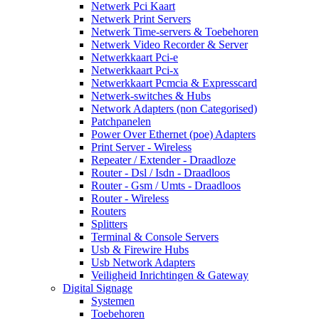
Netwerk Pci Kaart
Netwerk Print Servers
Netwerk Time-servers & Toebehoren
Netwerk Video Recorder & Server
Netwerkkaart Pci-e
Netwerkkaart Pci-x
Netwerkkaart Pcmcia & Expresscard
Netwerk-switches & Hubs
Network Adapters (non Categorised)
Patchpanelen
Power Over Ethernet (poe) Adapters
Print Server - Wireless
Repeater / Extender - Draadloze
Router - Dsl / Isdn - Draadloos
Router - Gsm / Umts - Draadloos
Router - Wireless
Routers
Splitters
Terminal & Console Servers
Usb & Firewire Hubs
Usb Network Adapters
Veiligheid Inrichtingen & Gateway
Digital Signage
Systemen
Toebehoren