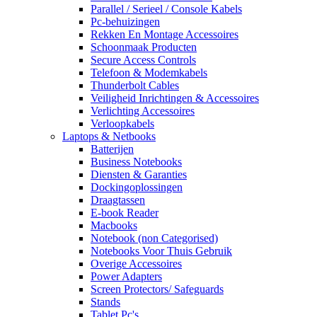
Parallel / Serieel / Console Kabels
Pc-behuizingen
Rekken En Montage Accessoires
Schoonmaak Producten
Secure Access Controls
Telefoon & Modemkabels
Thunderbolt Cables
Veiligheid Inrichtingen & Accessoires
Verlichting Accessoires
Verloopkabels
Laptops & Netbooks
Batterijen
Business Notebooks
Diensten & Garanties
Dockingoplossingen
Draagtassen
E-book Reader
Macbooks
Notebook (non Categorised)
Notebooks Voor Thuis Gebruik
Overige Accessoires
Power Adapters
Screen Protectors/ Safeguards
Stands
Tablet Pc's