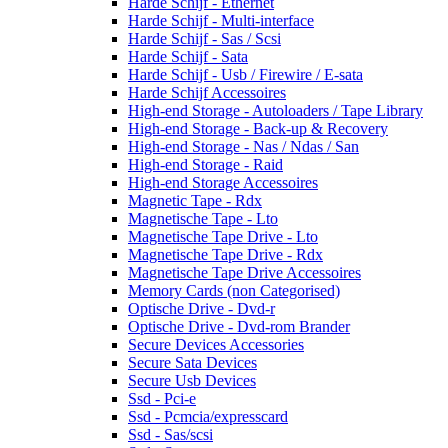
Harde Schijf - Ethernet
Harde Schijf - Multi-interface
Harde Schijf - Sas / Scsi
Harde Schijf - Sata
Harde Schijf - Usb / Firewire / E-sata
Harde Schijf Accessoires
High-end Storage - Autoloaders / Tape Library
High-end Storage - Back-up & Recovery
High-end Storage - Nas / Ndas / San
High-end Storage - Raid
High-end Storage Accessoires
Magnetic Tape - Rdx
Magnetische Tape - Lto
Magnetische Tape Drive - Lto
Magnetische Tape Drive - Rdx
Magnetische Tape Drive Accessoires
Memory Cards (non Categorised)
Optische Drive - Dvd-r
Optische Drive - Dvd-rom Brander
Secure Devices Accessories
Secure Sata Devices
Secure Usb Devices
Ssd - Pci-e
Ssd - Pcmcia/expresscard
Ssd - Sas/scsi