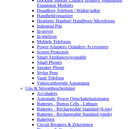
Docking Station/ Cradles/ Holders/ Wallmount/
Expansion Modules
Draadloze Telefoon / Walkie-talkie
Handheld/organizer
Headsets/ Handset/ Handfrees/ Microfoons
Industrial Pda
Ip-server
Ip-telefoon
Mobiele Telefoons
Power Adapters/ Opladers/ Accessoires
Screen Protectors
Smart Appliances/wearable
Smart Phones
Speaker Phone
Stylus Pens
Vaste Telefoon
Videoconferentie Apparatuur
Ups & Stroombescherming
Acculaders
Automatic Power Omschakelautomaten
Batteries - Button Cells - Lithium
Batteries - Rechargeable Standard (li-ion)
Batteries - Rechargeable Standard (nimh)
Batterijen
Circuit Breakers & Zekeringen