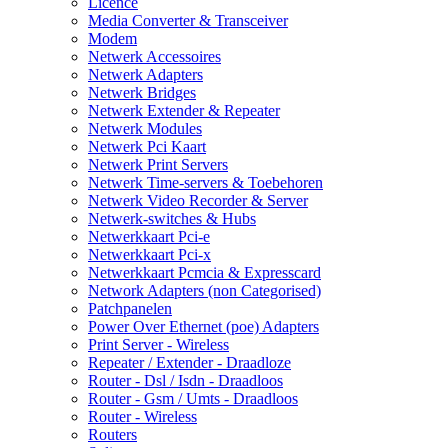
Licence
Media Converter & Transceiver
Modem
Netwerk Accessoires
Netwerk Adapters
Netwerk Bridges
Netwerk Extender & Repeater
Netwerk Modules
Netwerk Pci Kaart
Netwerk Print Servers
Netwerk Time-servers & Toebehoren
Netwerk Video Recorder & Server
Netwerk-switches & Hubs
Netwerkkaart Pci-e
Netwerkkaart Pci-x
Netwerkkaart Pcmcia & Expresscard
Network Adapters (non Categorised)
Patchpanelen
Power Over Ethernet (poe) Adapters
Print Server - Wireless
Repeater / Extender - Draadloze
Router - Dsl / Isdn - Draadloos
Router - Gsm / Umts - Draadloos
Router - Wireless
Routers