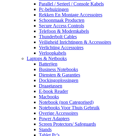
Parallel / Serieel / Console Kabels
Pc-behuizingen
Rekken En Montage Accessoires
Schoonmaak Producten
Secure Access Controls
Telefoon & Modemkabels
Thunderbolt Cables
Veiligheid Inrichtingen & Accessoires
Verlichting Accessoires
Verloopkabels
Laptops & Netbooks
Batterijen
Business Notebooks
Diensten & Garanties
Dockingoplossingen
Draagtassen
E-book Reader
Macbooks
Notebook (non Categorised)
Notebooks Voor Thuis Gebruik
Overige Accessoires
Power Adapters
Screen Protectors/ Safeguards
Stands
Tablet Pc's