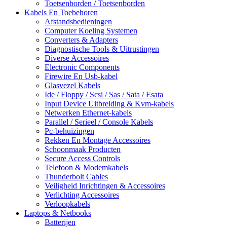
Toetsenborden / Toetsenborden
Kabels En Toebehoren
Afstandsbedieningen
Computer Koeling Systemen
Converters & Adapters
Diagnostische Tools & Uitrustingen
Diverse Accessoires
Electronic Components
Firewire En Usb-kabel
Glasvezel Kabels
Ide / Floppy / Scsi / Sas / Sata / Esata
Input Device Uitbreiding & Kvm-kabels
Netwerken Ethernet-kabels
Parallel / Serieel / Console Kabels
Pc-behuizingen
Rekken En Montage Accessoires
Schoonmaak Producten
Secure Access Controls
Telefoon & Modemkabels
Thunderbolt Cables
Veiligheid Inrichtingen & Accessoires
Verlichting Accessoires
Verloopkabels
Laptops & Netbooks
Batterijen