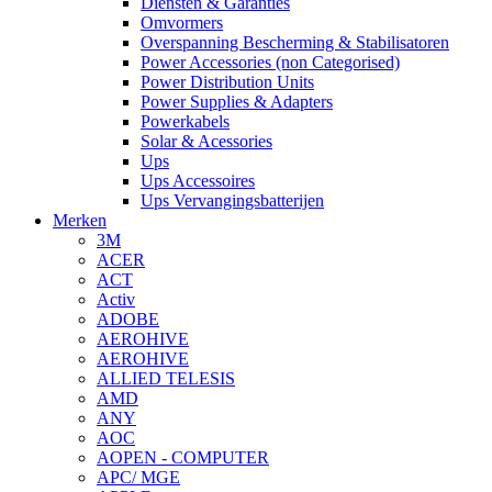
Diensten & Garanties
Omvormers
Overspanning Bescherming & Stabilisatoren
Power Accessories (non Categorised)
Power Distribution Units
Power Supplies & Adapters
Powerkabels
Solar & Acessories
Ups
Ups Accessoires
Ups Vervangingsbatterijen
Merken
3M
ACER
ACT
Activ
ADOBE
AEROHIVE
AEROHIVE
ALLIED TELESIS
AMD
ANY
AOC
AOPEN - COMPUTER
APC/ MGE