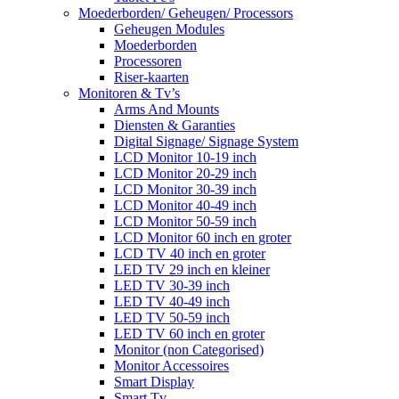
Moederborden/ Geheugen/ Processors
Geheugen Modules
Moederborden
Processoren
Riser-kaarten
Monitoren & Tv’s
Arms And Mounts
Diensten & Garanties
Digital Signage/ Signage System
LCD Monitor 10-19 inch
LCD Monitor 20-29 inch
LCD Monitor 30-39 inch
LCD Monitor 40-49 inch
LCD Monitor 50-59 inch
LCD Monitor 60 inch en groter
LCD TV 40 inch en groter
LED TV 29 inch en kleiner
LED TV 30-39 inch
LED TV 40-49 inch
LED TV 50-59 inch
LED TV 60 inch en groter
Monitor (non Categorised)
Monitor Accessoires
Smart Display
Smart Tv