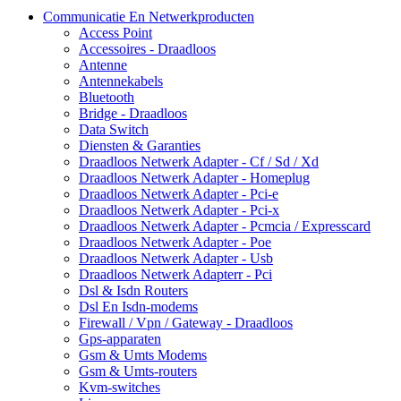
Communicatie En Netwerkproducten
Access Point
Accessoires - Draadloos
Antenne
Antennekabels
Bluetooth
Bridge - Draadloos
Data Switch
Diensten & Garanties
Draadloos Netwerk Adapter - Cf / Sd / Xd
Draadloos Netwerk Adapter - Homeplug
Draadloos Netwerk Adapter - Pci-e
Draadloos Netwerk Adapter - Pci-x
Draadloos Netwerk Adapter - Pcmcia / Expresscard
Draadloos Netwerk Adapter - Poe
Draadloos Netwerk Adapter - Usb
Draadloos Netwerk Adapterr - Pci
Dsl & Isdn Routers
Dsl En Isdn-modems
Firewall / Vpn / Gateway - Draadloos
Gps-apparaten
Gsm & Umts Modems
Gsm & Umts-routers
Kvm-switches