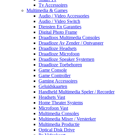
Tv Accessoires
Multimedia & Games
Audio / Video Accessories
Audio / Video Switch
Diensten En Garanties
Digital Photo Frame
Draadloos Multimedia Consoles
Draadloze Av Zender / Ontvanger
Draadloze Headsets
Draadloze Microfoon
Draadloze Speaker Systemen
Draadloze Toebehoren
Game Console
Game Controller
Gaming Accessoires
Geluidskaarten
Handheld Multimedia Speler / Recorder
Headsets Vast
Home Theater Systems
Microfoon Vast
Multimedia Consoles
Multimedia Mixer / Versterker
Multimedia Productie
Optical Disk Drive