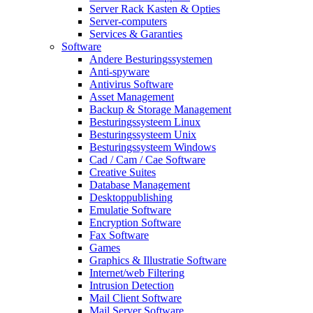
Server Rack Kasten & Opties
Server-computers
Services & Garanties
Software
Andere Besturingssystemen
Anti-spyware
Antivirus Software
Asset Management
Backup & Storage Management
Besturingssysteem Linux
Besturingssysteem Unix
Besturingssysteem Windows
Cad / Cam / Cae Software
Creative Suites
Database Management
Desktoppublishing
Emulatie Software
Encryption Software
Fax Software
Games
Graphics & Illustratie Software
Internet/web Filtering
Intrusion Detection
Mail Client Software
Mail Server Software