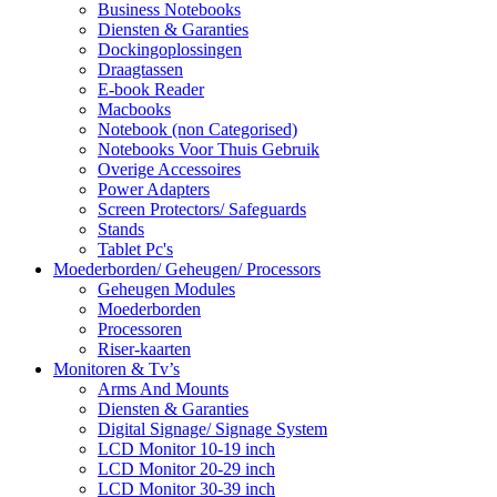
Business Notebooks
Diensten & Garanties
Dockingoplossingen
Draagtassen
E-book Reader
Macbooks
Notebook (non Categorised)
Notebooks Voor Thuis Gebruik
Overige Accessoires
Power Adapters
Screen Protectors/ Safeguards
Stands
Tablet Pc's
Moederborden/ Geheugen/ Processors
Geheugen Modules
Moederborden
Processoren
Riser-kaarten
Monitoren & Tv’s
Arms And Mounts
Diensten & Garanties
Digital Signage/ Signage System
LCD Monitor 10-19 inch
LCD Monitor 20-29 inch
LCD Monitor 30-39 inch