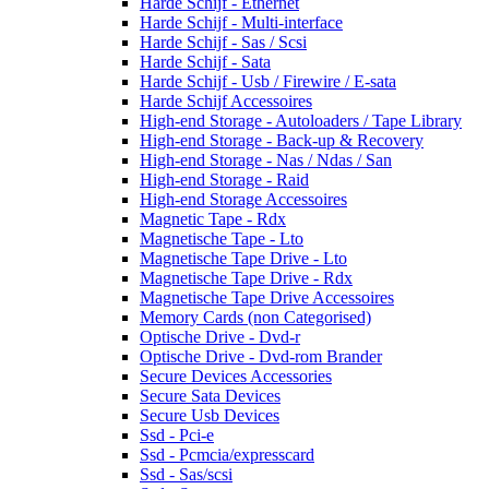
Harde Schijf - Ethernet
Harde Schijf - Multi-interface
Harde Schijf - Sas / Scsi
Harde Schijf - Sata
Harde Schijf - Usb / Firewire / E-sata
Harde Schijf Accessoires
High-end Storage - Autoloaders / Tape Library
High-end Storage - Back-up & Recovery
High-end Storage - Nas / Ndas / San
High-end Storage - Raid
High-end Storage Accessoires
Magnetic Tape - Rdx
Magnetische Tape - Lto
Magnetische Tape Drive - Lto
Magnetische Tape Drive - Rdx
Magnetische Tape Drive Accessoires
Memory Cards (non Categorised)
Optische Drive - Dvd-r
Optische Drive - Dvd-rom Brander
Secure Devices Accessories
Secure Sata Devices
Secure Usb Devices
Ssd - Pci-e
Ssd - Pcmcia/expresscard
Ssd - Sas/scsi