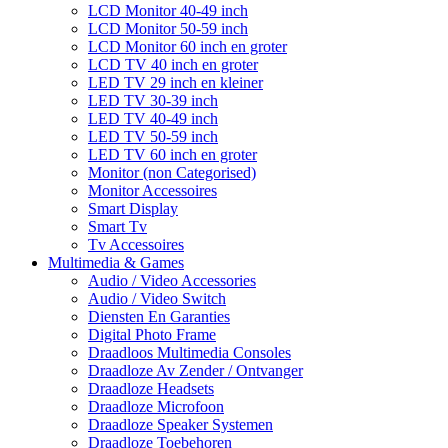
LCD Monitor 40-49 inch
LCD Monitor 50-59 inch
LCD Monitor 60 inch en groter
LCD TV 40 inch en groter
LED TV 29 inch en kleiner
LED TV 30-39 inch
LED TV 40-49 inch
LED TV 50-59 inch
LED TV 60 inch en groter
Monitor (non Categorised)
Monitor Accessoires
Smart Display
Smart Tv
Tv Accessoires
Multimedia & Games
Audio / Video Accessories
Audio / Video Switch
Diensten En Garanties
Digital Photo Frame
Draadloos Multimedia Consoles
Draadloze Av Zender / Ontvanger
Draadloze Headsets
Draadloze Microfoon
Draadloze Speaker Systemen
Draadloze Toebehoren