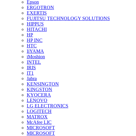
Epson
ERGOTRON
EXERTIS
FUJITSU TECHNOLOGY SOLUTIONS
HIPPUS
HITACHI
HP
HP INC
HTC
IiYAMA
iMoshion
INTEL
IRIS
IT1
Jabra
KENSINGTON
KINGSTON
KYOCERA
LENOVO
LG ELECTRONICS
LOGITECH
MATROX
McAfee LIC
MICROSOFT
MICROSOFT