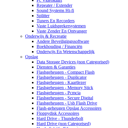
Pc Videokaart
Repeater / Extender
Sound Systems Hi-fi
Splitter
Tuners En Recorders
Vaste Luidsprekersystemen
Vaste Zender En Ontvanger
Onderwijs & Recreatie
Andere Beveiligingssoftware
Boekhouding / Financiën
Onderwijs En Wetenschappelijk
Opslag
Data Storage Devices (non Categorised)
Diensten & Garanties
Flashgeheugen - Compact Flash
Flashgeheugen - Duplicator
Flashgeheugen - Kaartlezer
Flashgeheugen - Memory Stick
Flashgeheugen - Pcmcia
Flashgeheugen - Secure Digital
Flashgeheugen - Usb Flash Drive
Flash-geheugen Opslag Accessoires
Floppydisk Accessoires
Hard Drive - Thunderbolt
Hard Drive (non Categorised)