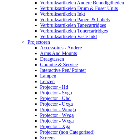
Verbruiksartikelen Andere Benodigdheden
Verbruiksartikelen Drum & Fuser Units
Verbruiksartikelen Inkt
Verbruiksartikelen Papers & Labels
Verbruiksartikelen Tapecartridges
Verbruiksartikelen Tonercartridges
Verbruiksartikelen Vaste Inkt
Projectoren
Accessoires - Andere
Arms And Mounts
Draagtassen
Garantie & Service
Interactive Pen/ Pointer
Lampen
Lenzen
Projector - Hd
Projector - Svga
Projector - Uhd
Projector - Uxga
Projector - Wuxga
Projector - Wvga
Projector - Wxga
Projector - Xga
Projector (non Categorised)
Screens