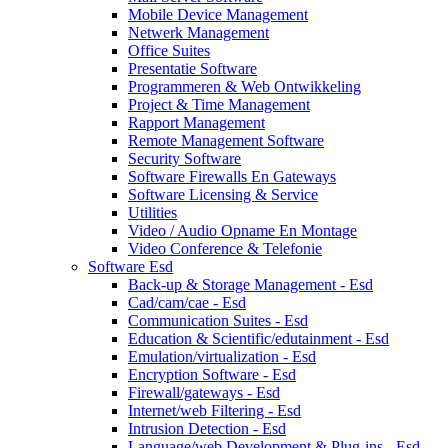
Mobile Device Management
Netwerk Management
Office Suites
Presentatie Software
Programmeren & Web Ontwikkeling
Project & Time Management
Rapport Management
Remote Management Software
Security Software
Software Firewalls En Gateways
Software Licensing & Service
Utilities
Video / Audio Opname En Montage
Video Conference & Telefonie
Software Esd
Back-up & Storage Management - Esd
Cad/cam/cae - Esd
Communication Suites - Esd
Education & Scientific/edutainment - Esd
Emulation/virtualization - Esd
Encryption Software - Esd
Firewall/gateways - Esd
Internet/web Filtering - Esd
Intrusion Detection - Esd
Language/web Development & Plug-ins - Esd