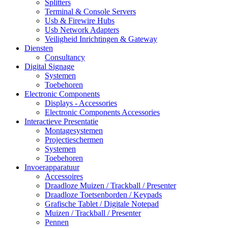
Splitters
Terminal & Console Servers
Usb & Firewire Hubs
Usb Network Adapters
Veiligheid Inrichtingen & Gateway
Diensten
Consultancy
Digital Signage
Systemen
Toebehoren
Electronic Components
Displays - Accessories
Electronic Components Accessories
Interactieve Presentatie
Montagesystemen
Projectieschermen
Systemen
Toebehoren
Invoerapparatuur
Accessoires
Draadloze Muizen / Trackball / Presenter
Draadloze Toetsenborden / Keypads
Grafische Tablet / Digitale Notepad
Muizen / Trackball / Presenter
Pennen