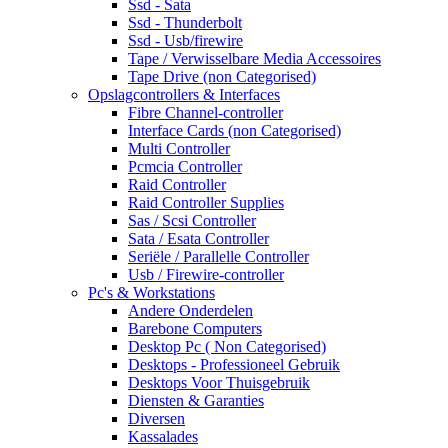
Ssd - Sata
Ssd - Thunderbolt
Ssd - Usb/firewire
Tape / Verwisselbare Media Accessoires
Tape Drive (non Categorised)
Opslagcontrollers & Interfaces
Fibre Channel-controller
Interface Cards (non Categorised)
Multi Controller
Pcmcia Controller
Raid Controller
Raid Controller Supplies
Sas / Scsi Controller
Sata / Esata Controller
Seriële / Parallelle Controller
Usb / Firewire-controller
Pc's & Workstations
Andere Onderdelen
Barebone Computers
Desktop Pc ( Non Categorised)
Desktops - Professioneel Gebruik
Desktops Voor Thuisgebruik
Diensten & Garanties
Diversen
Kassalades