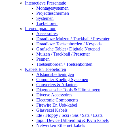
Interactieve Presentatie
Montagesystemen
Projectieschermen
Systemen
Toebehoren
Invoerapparatuur
Accessoires
Draadloze Muizen / Trackball / Presenter
Draadloze Toetsenborden / Keypads
Grafische Tablet / Digitale Notepad
Muizen / Trackball / Presenter
Pennen
Toetsenborden / Toetsenborden
Kabels En Toebehoren
Afstandsbedieningen
Computer Koeling Systemen
Converters & Adapters
Diagnostische Tools & Uitrustingen
Diverse Accessoires
Electronic Components
Firewire En Usb-kabel
Glasvezel Kabels
Ide / Floppy / Scsi / Sas / Sata / Esata
Input Device Uitbreiding & Kvm-kabels
Netwerken Ethernet-kabels