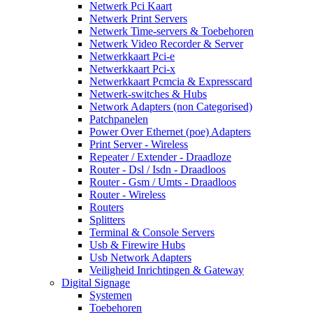
Netwerk Pci Kaart
Netwerk Print Servers
Netwerk Time-servers & Toebehoren
Netwerk Video Recorder & Server
Netwerkkaart Pci-e
Netwerkkaart Pci-x
Netwerkkaart Pcmcia & Expresscard
Netwerk-switches & Hubs
Network Adapters (non Categorised)
Patchpanelen
Power Over Ethernet (poe) Adapters
Print Server - Wireless
Repeater / Extender - Draadloze
Router - Dsl / Isdn - Draadloos
Router - Gsm / Umts - Draadloos
Router - Wireless
Routers
Splitters
Terminal & Console Servers
Usb & Firewire Hubs
Usb Network Adapters
Veiligheid Inrichtingen & Gateway
Digital Signage
Systemen
Toebehoren