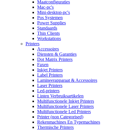
Maatconfiguraties
Mac-pc's
Mini-desktop-pc's
Pos Systemen
Power Supplies
Standaards
Thin Clients
Workstations
Printers
Accessoires
Diensten & Garanties
Dot Matrix Printers
Faxen
Inkjet Printers
Label Printers
Lamineerapparaat & Accessoires
Laser Printers
Led-printers
Linten Verbruiksartikelen
Multifunctionele Inkjet Printers
Multifunctionele Laser Printers
Multifunctionele Led Printers
Printer (non Categorised)
Rekenmachines En Typemachines
Thermische Printers