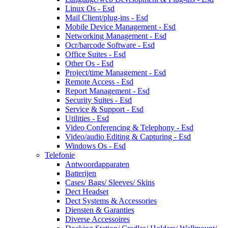
Linux Os - Esd
Mail Client/plug-ins - Esd
Mobile Device Management - Esd
Networking Management - Esd
Ocr/barcode Software - Esd
Office Suites - Esd
Other Os - Esd
Project/time Management - Esd
Remote Access - Esd
Report Management - Esd
Security Suites - Esd
Service & Support - Esd
Utilities - Esd
Video Conferencing & Telephony - Esd
Video/audio Editing & Capturing - Esd
Windows Os - Esd
Telefonie
Antwoordapparaten
Batterijen
Cases/ Bags/ Sleeves/ Skins
Dect Headset
Dect Systems & Accessories
Diensten & Garanties
Diverse Accessoires