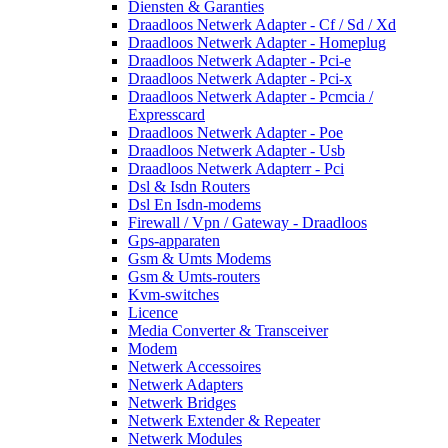
Diensten & Garanties
Draadloos Netwerk Adapter - Cf / Sd / Xd
Draadloos Netwerk Adapter - Homeplug
Draadloos Netwerk Adapter - Pci-e
Draadloos Netwerk Adapter - Pci-x
Draadloos Netwerk Adapter - Pcmcia /
Expresscard
Draadloos Netwerk Adapter - Poe
Draadloos Netwerk Adapter - Usb
Draadloos Netwerk Adapterr - Pci
Dsl & Isdn Routers
Dsl En Isdn-modems
Firewall / Vpn / Gateway - Draadloos
Gps-apparaten
Gsm & Umts Modems
Gsm & Umts-routers
Kvm-switches
Licence
Media Converter & Transceiver
Modem
Netwerk Accessoires
Netwerk Adapters
Netwerk Bridges
Netwerk Extender & Repeater
Netwerk Modules