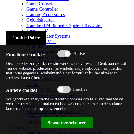
Game Console
Game Controller
Gaming Accessoires
Geluidskaarten
Handheld Multimedia Speler / Recorder
Headsets Vast
Home Theater Systems
Cookie Policy
Microfoon Vast
Multimedia Consoles
Multimedia Mixer / Versterker
Functionele cookies
Multimedia Productie
Optical Disk Drive
Deze cookies zorgen dat de site werkt zoals verwacht; Denk aan de taal
Pc Videokaart
van de website, producten in je winkelmandje bijhouden, aanmelden
met jouw gegevens, winkelmandje het formulier bij het afrekenen,
Repeater / Extender
zoekresultaten filteren etc.
Sound Systems Hi-fi
Splitter
Tuners En Recorders
Andere cookies
Vaste Luidsprekersystemen
We gebruiken analytische & tracking cookies om te kijken hoe we de
Vaste Zender En Ontvanger
website beter kunnen maken en hoe we content en eventuele reclame
Onderwijs & Recreatie
kunnen afstemmen op jouw voorkeur.
Andere Beveiligingssoftware
Boekhouding / Financiën
Onderwijs En Wetenschappelijk
Bewaar voorkeuren
Opslag
Data Storage Devices (non Categorised)