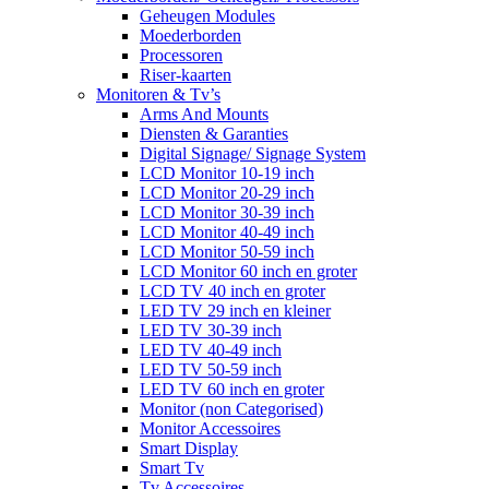
Geheugen Modules
Moederborden
Processoren
Riser-kaarten
Monitoren & Tv’s
Arms And Mounts
Diensten & Garanties
Digital Signage/ Signage System
LCD Monitor 10-19 inch
LCD Monitor 20-29 inch
LCD Monitor 30-39 inch
LCD Monitor 40-49 inch
LCD Monitor 50-59 inch
LCD Monitor 60 inch en groter
LCD TV 40 inch en groter
LED TV 29 inch en kleiner
LED TV 30-39 inch
LED TV 40-49 inch
LED TV 50-59 inch
LED TV 60 inch en groter
Monitor (non Categorised)
Monitor Accessoires
Smart Display
Smart Tv
Tv Accessoires