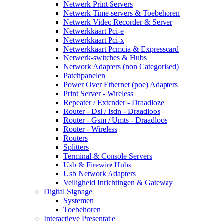
Netwerk Print Servers
Netwerk Time-servers & Toebehoren
Netwerk Video Recorder & Server
Netwerkkaart Pci-e
Netwerkkaart Pci-x
Netwerkkaart Pcmcia & Expresscard
Netwerk-switches & Hubs
Network Adapters (non Categorised)
Patchpanelen
Power Over Ethernet (poe) Adapters
Print Server - Wireless
Repeater / Extender - Draadloze
Router - Dsl / Isdn - Draadloos
Router - Gsm / Umts - Draadloos
Router - Wireless
Routers
Splitters
Terminal & Console Servers
Usb & Firewire Hubs
Usb Network Adapters
Veiligheid Inrichtingen & Gateway
Digital Signage
Systemen
Toebehoren
Interactieve Presentatie