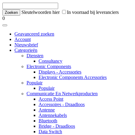
Sleutelwoorden hier
In voorraad bij leveranciers
0
Geavanceerd zoeken
Account
Nieuwsbrief
Categorieën
Diensten
Consultancy
Electronic Components
Displays - Accessories
Electronic Components Accessories
Populair
Populair
Communicatie En Netwerkproducten
Access Point
Accessoires - Draadloos
Antenne
Antennekabels
Bluetooth
Bridge - Draadloos
Data Switch