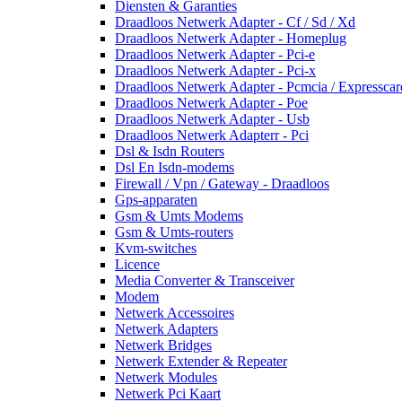
Diensten & Garanties
Draadloos Netwerk Adapter - Cf / Sd / Xd
Draadloos Netwerk Adapter - Homeplug
Draadloos Netwerk Adapter - Pci-e
Draadloos Netwerk Adapter - Pci-x
Draadloos Netwerk Adapter - Pcmcia / Expresscar
Draadloos Netwerk Adapter - Poe
Draadloos Netwerk Adapter - Usb
Draadloos Netwerk Adapterr - Pci
Dsl & Isdn Routers
Dsl En Isdn-modems
Firewall / Vpn / Gateway - Draadloos
Gps-apparaten
Gsm & Umts Modems
Gsm & Umts-routers
Kvm-switches
Licence
Media Converter & Transceiver
Modem
Netwerk Accessoires
Netwerk Adapters
Netwerk Bridges
Netwerk Extender & Repeater
Netwerk Modules
Netwerk Pci Kaart