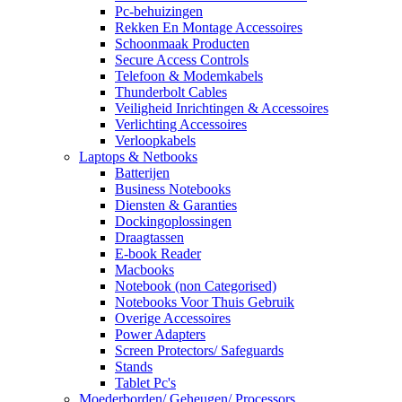
Pc-behuizingen
Rekken En Montage Accessoires
Schoonmaak Producten
Secure Access Controls
Telefoon & Modemkabels
Thunderbolt Cables
Veiligheid Inrichtingen & Accessoires
Verlichting Accessoires
Verloopkabels
Laptops & Netbooks
Batterijen
Business Notebooks
Diensten & Garanties
Dockingoplossingen
Draagtassen
E-book Reader
Macbooks
Notebook (non Categorised)
Notebooks Voor Thuis Gebruik
Overige Accessoires
Power Adapters
Screen Protectors/ Safeguards
Stands
Tablet Pc's
Moederborden/ Geheugen/ Processors