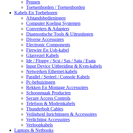
Pennen
Toetsenborden / Toetsenborden
Kabels En Toebehoren
Afstandsbedieningen
Computer Koeling Systemen
Converters & Adapters
Diagnostische Tools & Uitrustingen
Diverse Accessoires
Electronic Components
Firewire En Usb-kabel
Glasvezel Kabels
Ide / Floppy / Scsi / Sas / Sata / Esata
Input Device Uitbreiding & Kvm-kabels
Netwerken Ethernet-kabels
Parallel / Serieel / Console Kabels
Pc-behuizingen
Rekken En Montage Accessoires
Schoonmaak Producten
Secure Access Controls
Telefoon & Modemkabels
Thunderbolt Cables
Veiligheid Inrichtingen & Accessoires
Verlichting Accessoires
Verloopkabels
Laptops & Netbooks