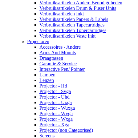
Verbruiksartikelen Andere Benodigdheden
Verbruiksartikelen Drum & Fuser Units
Verbruiksartikelen Inkt
Verbruiksartikelen Papers & Labels
Verbruiksartikelen Tapecartridges
Verbruiksartikelen Tonercartridges
Verbruiksartikelen Vaste Inkt
Projectoren
Accessoires - Andere
Arms And Mounts
Draagtassen
Garantie & Service
Interactive Pen/ Pointer
Lampen
Lenzen
Projector - Hd
Projector - Svga
Projector - Uhd
Projector - Uxga
Projector - Wuxga
Projector - Wvga
Projector - Wxga
Projector - Xga
Projector (non Categorised)
Screens