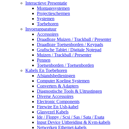
Interactieve Presentatie
Montagesystemen
Projectieschermen
Systemen
Toebehoren
Invoerapparatuur
Accessoires
Draadloze Muizen / Trackball / Presenter
Draadloze Toetsenborden / Keypads
Grafische Tablet / Digitale Notepad
Muizen / Trackball / Presenter
Pennen
Toetsenborden / Toetsenborden
Kabels En Toebehoren
Afstandsbedieningen
Computer Koeling Systemen
Converters & Adapters
Diagnostische Tools & Uitrustingen
Diverse Accessoires
Electronic Components
Firewire En Usb-kabel
Glasvezel Kabels
Ide / Floppy / Scsi / Sas / Sata / Esata
Input Device Uitbreiding & Kvm-kabels
Netwerken Ethernet-kabels