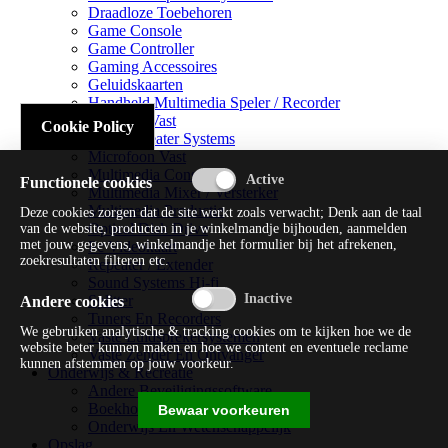
Draadloze Toebehoren
Game Console
Game Controller
Gaming Accessoires
Geluidskaarten
Handheld Multimedia Speler / Recorder
Headsets Vast
Cookie Policy
Home Theater Systems
Microfoon Vast
Multimedia Consoles
Functionele cookies
Multimedia Mixer / Versterker
Multimedia Productie
Deze cookies zorgen dat de site werkt zoals verwacht; Denk aan de taal
Optical Disk Drive
van de website, producten in je winkelmandje bijhouden, aanmelden
met jouw gegevens, winkelmandje het formulier bij het afrekenen,
Pc Videokaart
zoekresultaten filteren etc.
Repeater / Extender
Sound Systems Hi-fi
Splitter
Andere cookies
Tuners En Recorders
We gebruiken analytische & tracking cookies om te kijken hoe we de
Vaste Luidsprekersystemen
website beter kunnen maken en hoe we content en eventuele reclame
Vaste Zender En Ontvanger
kunnen afstemmen op jouw voorkeur.
Onderwijs & Recreatie
Andere Beveiligingssoftware
Boekhouding / Financiën
Bewaar voorkeuren
Onderwijs En Wetenschappelijk
Opslag