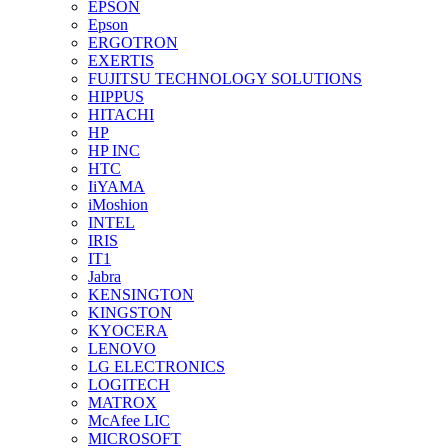
EPSON
Epson
ERGOTRON
EXERTIS
FUJITSU TECHNOLOGY SOLUTIONS
HIPPUS
HITACHI
HP
HP INC
HTC
IiYAMA
iMoshion
INTEL
IRIS
IT1
Jabra
KENSINGTON
KINGSTON
KYOCERA
LENOVO
LG ELECTRONICS
LOGITECH
MATROX
McAfee LIC
MICROSOFT