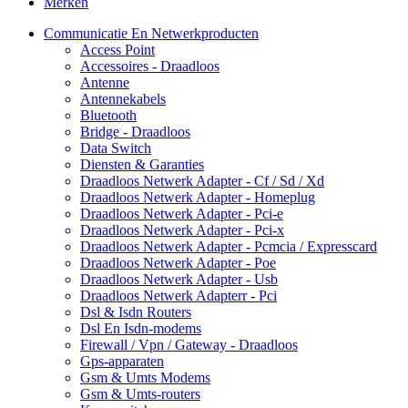
Merken
Communicatie En Netwerkproducten
Access Point
Accessoires - Draadloos
Antenne
Antennekabels
Bluetooth
Bridge - Draadloos
Data Switch
Diensten & Garanties
Draadloos Netwerk Adapter - Cf / Sd / Xd
Draadloos Netwerk Adapter - Homeplug
Draadloos Netwerk Adapter - Pci-e
Draadloos Netwerk Adapter - Pci-x
Draadloos Netwerk Adapter - Pcmcia / Expresscard
Draadloos Netwerk Adapter - Poe
Draadloos Netwerk Adapter - Usb
Draadloos Netwerk Adapterr - Pci
Dsl & Isdn Routers
Dsl En Isdn-modems
Firewall / Vpn / Gateway - Draadloos
Gps-apparaten
Gsm & Umts Modems
Gsm & Umts-routers