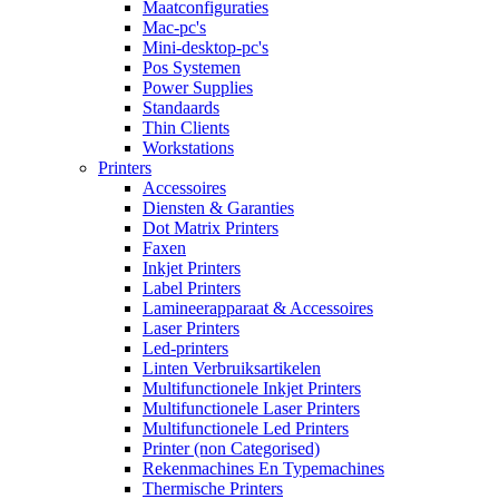
Maatconfiguraties
Mac-pc's
Mini-desktop-pc's
Pos Systemen
Power Supplies
Standaards
Thin Clients
Workstations
Printers
Accessoires
Diensten & Garanties
Dot Matrix Printers
Faxen
Inkjet Printers
Label Printers
Lamineerapparaat & Accessoires
Laser Printers
Led-printers
Linten Verbruiksartikelen
Multifunctionele Inkjet Printers
Multifunctionele Laser Printers
Multifunctionele Led Printers
Printer (non Categorised)
Rekenmachines En Typemachines
Thermische Printers