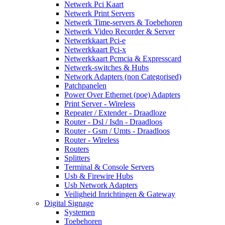
Netwerk Pci Kaart
Netwerk Print Servers
Netwerk Time-servers & Toebehoren
Netwerk Video Recorder & Server
Netwerkkaart Pci-e
Netwerkkaart Pci-x
Netwerkkaart Pcmcia & Expresscard
Netwerk-switches & Hubs
Network Adapters (non Categorised)
Patchpanelen
Power Over Ethernet (poe) Adapters
Print Server - Wireless
Repeater / Extender - Draadloze
Router - Dsl / Isdn - Draadloos
Router - Gsm / Umts - Draadloos
Router - Wireless
Routers
Splitters
Terminal & Console Servers
Usb & Firewire Hubs
Usb Network Adapters
Veiligheid Inrichtingen & Gateway
Digital Signage
Systemen
Toebehoren