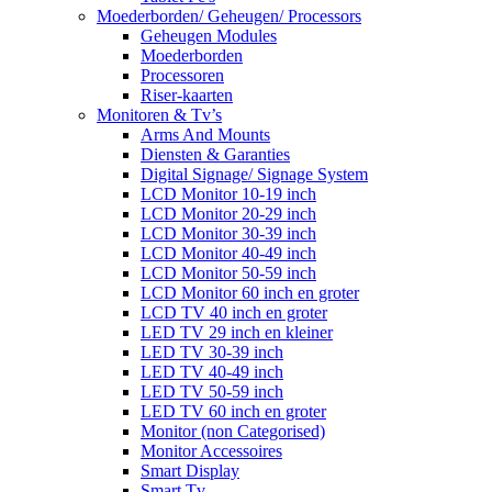
Moederborden/ Geheugen/ Processors
Geheugen Modules
Moederborden
Processoren
Riser-kaarten
Monitoren & Tv’s
Arms And Mounts
Diensten & Garanties
Digital Signage/ Signage System
LCD Monitor 10-19 inch
LCD Monitor 20-29 inch
LCD Monitor 30-39 inch
LCD Monitor 40-49 inch
LCD Monitor 50-59 inch
LCD Monitor 60 inch en groter
LCD TV 40 inch en groter
LED TV 29 inch en kleiner
LED TV 30-39 inch
LED TV 40-49 inch
LED TV 50-59 inch
LED TV 60 inch en groter
Monitor (non Categorised)
Monitor Accessoires
Smart Display
Smart Tv