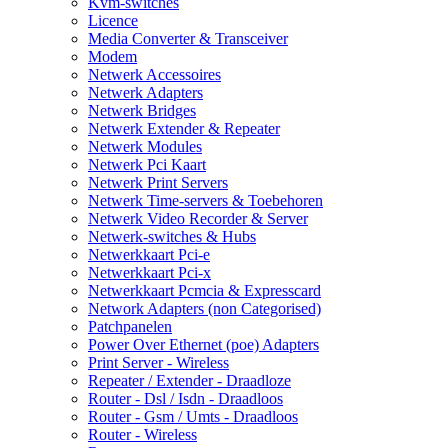
Kvm-switches
Licence
Media Converter & Transceiver
Modem
Netwerk Accessoires
Netwerk Adapters
Netwerk Bridges
Netwerk Extender & Repeater
Netwerk Modules
Netwerk Pci Kaart
Netwerk Print Servers
Netwerk Time-servers & Toebehoren
Netwerk Video Recorder & Server
Netwerk-switches & Hubs
Netwerkkaart Pci-e
Netwerkkaart Pci-x
Netwerkkaart Pcmcia & Expresscard
Network Adapters (non Categorised)
Patchpanelen
Power Over Ethernet (poe) Adapters
Print Server - Wireless
Repeater / Extender - Draadloze
Router - Dsl / Isdn - Draadloos
Router - Gsm / Umts - Draadloos
Router - Wireless