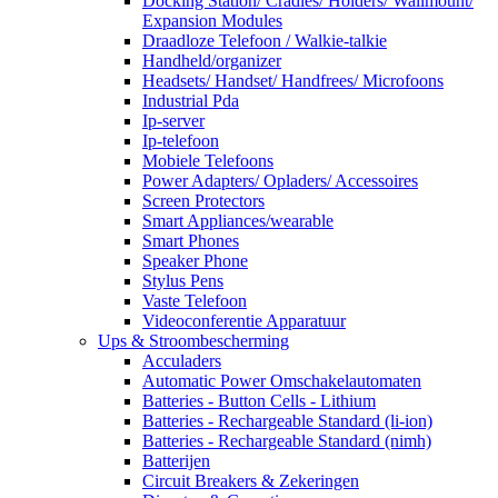
Docking Station/ Cradles/ Holders/ Wallmount/
Expansion Modules
Draadloze Telefoon / Walkie-talkie
Handheld/organizer
Headsets/ Handset/ Handfrees/ Microfoons
Industrial Pda
Ip-server
Ip-telefoon
Mobiele Telefoons
Power Adapters/ Opladers/ Accessoires
Screen Protectors
Smart Appliances/wearable
Smart Phones
Speaker Phone
Stylus Pens
Vaste Telefoon
Videoconferentie Apparatuur
Ups & Stroombescherming
Acculaders
Automatic Power Omschakelautomaten
Batteries - Button Cells - Lithium
Batteries - Rechargeable Standard (li-ion)
Batteries - Rechargeable Standard (nimh)
Batterijen
Circuit Breakers & Zekeringen