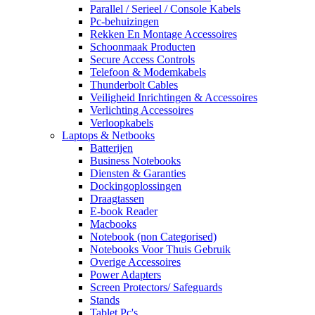
Parallel / Serieel / Console Kabels
Pc-behuizingen
Rekken En Montage Accessoires
Schoonmaak Producten
Secure Access Controls
Telefoon & Modemkabels
Thunderbolt Cables
Veiligheid Inrichtingen & Accessoires
Verlichting Accessoires
Verloopkabels
Laptops & Netbooks
Batterijen
Business Notebooks
Diensten & Garanties
Dockingoplossingen
Draagtassen
E-book Reader
Macbooks
Notebook (non Categorised)
Notebooks Voor Thuis Gebruik
Overige Accessoires
Power Adapters
Screen Protectors/ Safeguards
Stands
Tablet Pc's