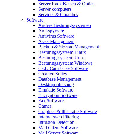
Server Rack Kasten & Opties
Server-computers
Services & Garanties
Software
Andere Besturingssystemen
Anti-spyware
Antivirus Software
Asset Management
Backup & Storage Management
Besturingssysteem Linux
Besturingssysteem Unix
Besturingssysteem Windows
Cad / Cam / Cae Software
Creative Suites
Database Management
Desktoppublishing
Emulatie Software
Encryption Software
Fax Software
Games
Graphics & Illustratie Software
Internet/web Filtering
Intrusion Detection
Mail Client Software
Mail Server Software