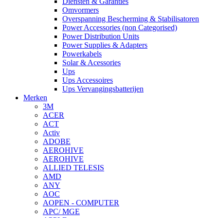
Diensten & Garanties
Omvormers
Overspanning Bescherming & Stabilisatoren
Power Accessories (non Categorised)
Power Distribution Units
Power Supplies & Adapters
Powerkabels
Solar & Acessories
Ups
Ups Accessoires
Ups Vervangingsbatterijen
Merken
3M
ACER
ACT
Activ
ADOBE
AEROHIVE
AEROHIVE
ALLIED TELESIS
AMD
ANY
AOC
AOPEN - COMPUTER
APC/ MGE