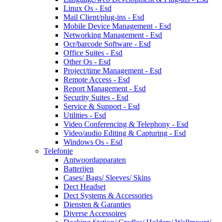
Linux Os - Esd
Mail Client/plug-ins - Esd
Mobile Device Management - Esd
Networking Management - Esd
Ocr/barcode Software - Esd
Office Suites - Esd
Other Os - Esd
Project/time Management - Esd
Remote Access - Esd
Report Management - Esd
Security Suites - Esd
Service & Support - Esd
Utilities - Esd
Video Conferencing & Telephony - Esd
Video/audio Editing & Capturing - Esd
Windows Os - Esd
Telefonie
Antwoordapparaten
Batterijen
Cases/ Bags/ Sleeves/ Skins
Dect Headset
Dect Systems & Accessories
Diensten & Garanties
Diverse Accessoires