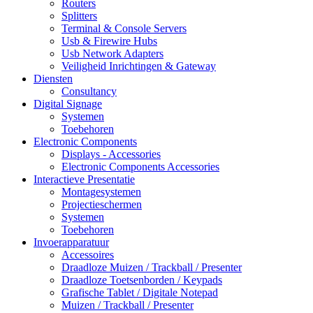
Routers
Splitters
Terminal & Console Servers
Usb & Firewire Hubs
Usb Network Adapters
Veiligheid Inrichtingen & Gateway
Diensten
Consultancy
Digital Signage
Systemen
Toebehoren
Electronic Components
Displays - Accessories
Electronic Components Accessories
Interactieve Presentatie
Montagesystemen
Projectieschermen
Systemen
Toebehoren
Invoerapparatuur
Accessoires
Draadloze Muizen / Trackball / Presenter
Draadloze Toetsenborden / Keypads
Grafische Tablet / Digitale Notepad
Muizen / Trackball / Presenter