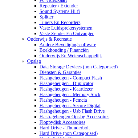
Pc Videokaart
Repeater / Extender
Sound Systems Hi-fi
Splitter
Tuners En Recorders
Vaste Luidsprekersystemen
Vaste Zender En Ontvanger
Onderwijs & Recreatie
Andere Beveiligingssoftware
Boekhouding / Financiën
Onderwijs En Wetenschappelijk
Opslag
Data Storage Devices (non Categorised)
Diensten & Garanties
Flashgeheugen - Compact Flash
Flashgeheugen - Duplicator
Flashgeheugen - Kaartlezer
Flashgeheugen - Memory Stick
Flashgeheugen - Pcmcia
Flashgeheugen - Secure Digital
Flashgeheugen - Usb Flash Drive
Flash-geheugen Opslag Accessoires
Floppydisk Accessoires
Hard Drive - Thunderbolt
Hard Drive (non Categorised)