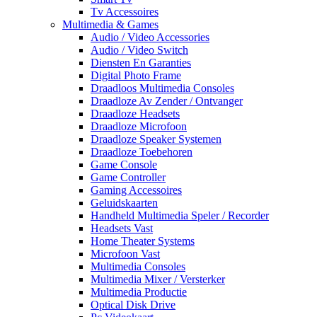
Tv Accessoires
Multimedia & Games
Audio / Video Accessories
Audio / Video Switch
Diensten En Garanties
Digital Photo Frame
Draadloos Multimedia Consoles
Draadloze Av Zender / Ontvanger
Draadloze Headsets
Draadloze Microfoon
Draadloze Speaker Systemen
Draadloze Toebehoren
Game Console
Game Controller
Gaming Accessoires
Geluidskaarten
Handheld Multimedia Speler / Recorder
Headsets Vast
Home Theater Systems
Microfoon Vast
Multimedia Consoles
Multimedia Mixer / Versterker
Multimedia Productie
Optical Disk Drive