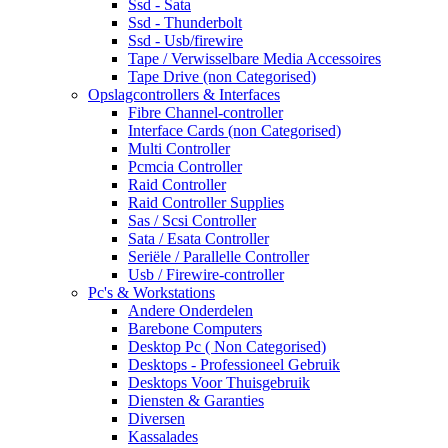
Ssd - Sata
Ssd - Thunderbolt
Ssd - Usb/firewire
Tape / Verwisselbare Media Accessoires
Tape Drive (non Categorised)
Opslagcontrollers & Interfaces
Fibre Channel-controller
Interface Cards (non Categorised)
Multi Controller
Pcmcia Controller
Raid Controller
Raid Controller Supplies
Sas / Scsi Controller
Sata / Esata Controller
Seriële / Parallelle Controller
Usb / Firewire-controller
Pc's & Workstations
Andere Onderdelen
Barebone Computers
Desktop Pc ( Non Categorised)
Desktops - Professioneel Gebruik
Desktops Voor Thuisgebruik
Diensten & Garanties
Diversen
Kassalades