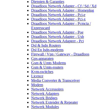
Diensten & Garanties
Draadloos Netwerk Adapter - Cf / Sd / Xd
Draadloos Netwerk Adapter - Homeplug
Draadloos Netwerk Adapter - Pci-e
Draadloos Netwerk Adapter - Pci-x
Draadloos Netwerk Adapter - Pcmcia /
Expresscard
Draadloos Netwerk Adapter - Poe
Draadloos Netwerk Adapter - Usb
Draadloos Netwerk Adapterr - Pci
Dsl & Isdn Routers
Dsl En Isdn-modems
Firewall / Vpn / Gateway - Draadloos
Gps-apparaten
Gsm & Umts Modems
Gsm & Umts-routers
Kvm-switches
Licence
Media Converter & Transceiver
Modem
Netwerk Accessoires
Netwerk Adapters
Netwerk Bridges
Netwerk Extender & Repeater
Netwerk Modules