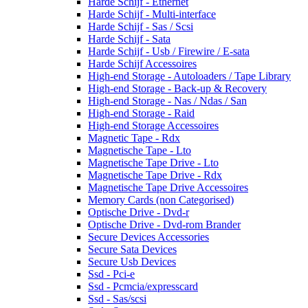
Harde Schijf - Ethernet
Harde Schijf - Multi-interface
Harde Schijf - Sas / Scsi
Harde Schijf - Sata
Harde Schijf - Usb / Firewire / E-sata
Harde Schijf Accessoires
High-end Storage - Autoloaders / Tape Library
High-end Storage - Back-up & Recovery
High-end Storage - Nas / Ndas / San
High-end Storage - Raid
High-end Storage Accessoires
Magnetic Tape - Rdx
Magnetische Tape - Lto
Magnetische Tape Drive - Lto
Magnetische Tape Drive - Rdx
Magnetische Tape Drive Accessoires
Memory Cards (non Categorised)
Optische Drive - Dvd-r
Optische Drive - Dvd-rom Brander
Secure Devices Accessories
Secure Sata Devices
Secure Usb Devices
Ssd - Pci-e
Ssd - Pcmcia/expresscard
Ssd - Sas/scsi