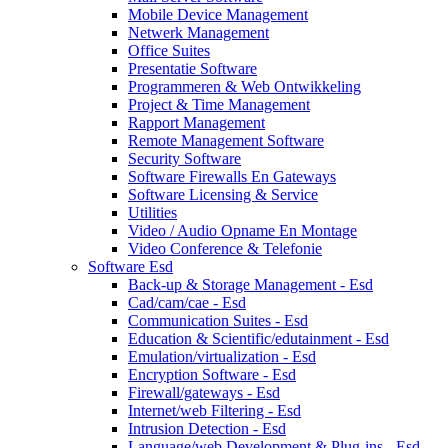
Mobile Device Management
Netwerk Management
Office Suites
Presentatie Software
Programmeren & Web Ontwikkeling
Project & Time Management
Rapport Management
Remote Management Software
Security Software
Software Firewalls En Gateways
Software Licensing & Service
Utilities
Video / Audio Opname En Montage
Video Conference & Telefonie
Software Esd
Back-up & Storage Management - Esd
Cad/cam/cae - Esd
Communication Suites - Esd
Education & Scientific/edutainment - Esd
Emulation/virtualization - Esd
Encryption Software - Esd
Firewall/gateways - Esd
Internet/web Filtering - Esd
Intrusion Detection - Esd
Language/web Development & Plug-ins - Esd