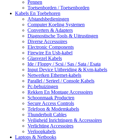
Pennen
Toetsenborden / Toetsenborden
Kabels En Toebehoren
Afstandsbedieningen
Computer Koeling Systemen
Converters & Adapters
Diagnostische Tools & Uitrustingen
Diverse Accessoires
Electronic Components
Firewire En Usb-kabel
Glasvezel Kabels
Ide / Floppy / Scsi / Sas / Sata / Esata
Input Device Uitbreiding & Kvm-kabels
Netwerken Ethernet-kabels
Parallel / Serieel / Console Kabels
Pc-behuizingen
Rekken En Montage Accessoires
Schoonmaak Producten
Secure Access Controls
Telefoon & Modemkabels
Thunderbolt Cables
Veiligheid Inrichtingen & Accessoires
Verlichting Accessoires
Verloopkabels
Laptops & Netbooks