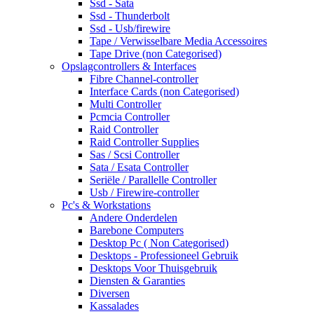
Ssd - Sata
Ssd - Thunderbolt
Ssd - Usb/firewire
Tape / Verwisselbare Media Accessoires
Tape Drive (non Categorised)
Opslagcontrollers & Interfaces
Fibre Channel-controller
Interface Cards (non Categorised)
Multi Controller
Pcmcia Controller
Raid Controller
Raid Controller Supplies
Sas / Scsi Controller
Sata / Esata Controller
Seriële / Parallelle Controller
Usb / Firewire-controller
Pc's & Workstations
Andere Onderdelen
Barebone Computers
Desktop Pc ( Non Categorised)
Desktops - Professioneel Gebruik
Desktops Voor Thuisgebruik
Diensten & Garanties
Diversen
Kassalades