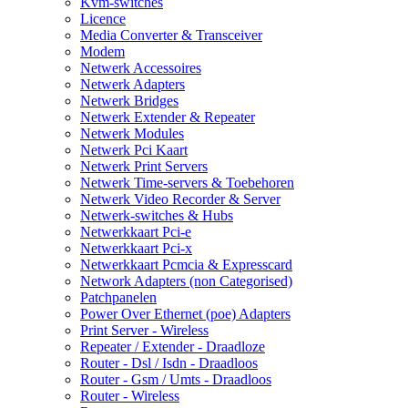
Kvm-switches
Licence
Media Converter & Transceiver
Modem
Netwerk Accessoires
Netwerk Adapters
Netwerk Bridges
Netwerk Extender & Repeater
Netwerk Modules
Netwerk Pci Kaart
Netwerk Print Servers
Netwerk Time-servers & Toebehoren
Netwerk Video Recorder & Server
Netwerk-switches & Hubs
Netwerkkaart Pci-e
Netwerkkaart Pci-x
Netwerkkaart Pcmcia & Expresscard
Network Adapters (non Categorised)
Patchpanelen
Power Over Ethernet (poe) Adapters
Print Server - Wireless
Repeater / Extender - Draadloze
Router - Dsl / Isdn - Draadloos
Router - Gsm / Umts - Draadloos
Router - Wireless