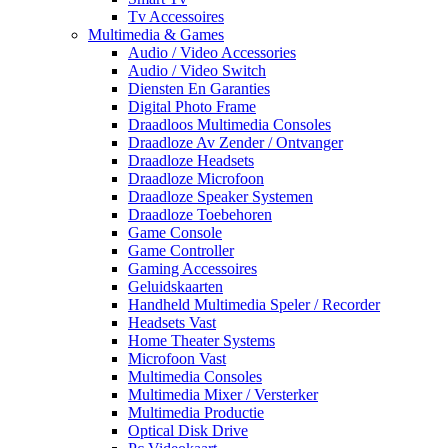
Tv Accessoires
Multimedia & Games
Audio / Video Accessories
Audio / Video Switch
Diensten En Garanties
Digital Photo Frame
Draadloos Multimedia Consoles
Draadloze Av Zender / Ontvanger
Draadloze Headsets
Draadloze Microfoon
Draadloze Speaker Systemen
Draadloze Toebehoren
Game Console
Game Controller
Gaming Accessoires
Geluidskaarten
Handheld Multimedia Speler / Recorder
Headsets Vast
Home Theater Systems
Microfoon Vast
Multimedia Consoles
Multimedia Mixer / Versterker
Multimedia Productie
Optical Disk Drive