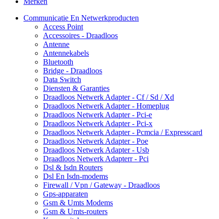
Merken
Communicatie En Netwerkproducten
Access Point
Accessoires - Draadloos
Antenne
Antennekabels
Bluetooth
Bridge - Draadloos
Data Switch
Diensten & Garanties
Draadloos Netwerk Adapter - Cf / Sd / Xd
Draadloos Netwerk Adapter - Homeplug
Draadloos Netwerk Adapter - Pci-e
Draadloos Netwerk Adapter - Pci-x
Draadloos Netwerk Adapter - Pcmcia / Expresscard
Draadloos Netwerk Adapter - Poe
Draadloos Netwerk Adapter - Usb
Draadloos Netwerk Adapterr - Pci
Dsl & Isdn Routers
Dsl En Isdn-modems
Firewall / Vpn / Gateway - Draadloos
Gps-apparaten
Gsm & Umts Modems
Gsm & Umts-routers