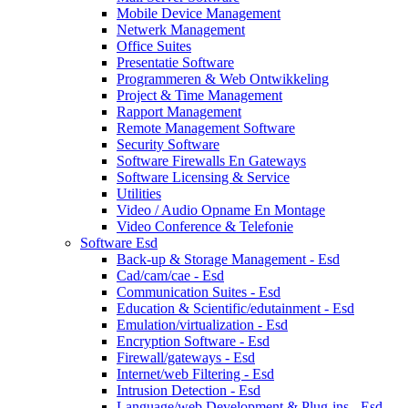
Mobile Device Management
Netwerk Management
Office Suites
Presentatie Software
Programmeren & Web Ontwikkeling
Project & Time Management
Rapport Management
Remote Management Software
Security Software
Software Firewalls En Gateways
Software Licensing & Service
Utilities
Video / Audio Opname En Montage
Video Conference & Telefonie
Software Esd
Back-up & Storage Management - Esd
Cad/cam/cae - Esd
Communication Suites - Esd
Education & Scientific/edutainment - Esd
Emulation/virtualization - Esd
Encryption Software - Esd
Firewall/gateways - Esd
Internet/web Filtering - Esd
Intrusion Detection - Esd
Language/web Development & Plug-ins - Esd