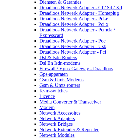
Diensten & Garanties
Draadloos Netwerk Adapter - Cf / Sd / Xd
Draadloos Netwerk Adapter - Homeplug
Draadloos Netwerk Adapter - Pci-e
Draadloos Netwerk Adapter - Pci-x
Draadloos Netwerk Adapter - Pcmcia /
Expresscard
Draadloos Netwerk Adapter - Poe
Draadloos Netwerk Adapter - Usb
Draadloos Netwerk Adapterr - Pci
Dsl & Isdn Routers
Dsl En Isdn-modems
Firewall / Vpn / Gateway - Draadloos
Gps-apparaten
Gsm & Umts Modems
Gsm & Umts-routers
Kvm-switches
Licence
Media Converter & Transceiver
Modem
Netwerk Accessoires
Netwerk Adapters
Netwerk Bridges
Netwerk Extender & Repeater
Netwerk Modules