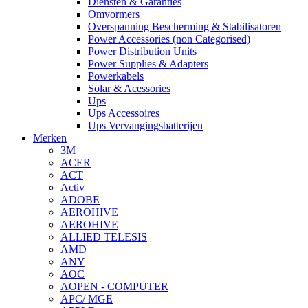
Diensten & Garanties
Omvormers
Overspanning Bescherming & Stabilisatoren
Power Accessories (non Categorised)
Power Distribution Units
Power Supplies & Adapters
Powerkabels
Solar & Acessories
Ups
Ups Accessoires
Ups Vervangingsbatterijen
Merken
3M
ACER
ACT
Activ
ADOBE
AEROHIVE
AEROHIVE
ALLIED TELESIS
AMD
ANY
AOC
AOPEN - COMPUTER
APC/ MGE