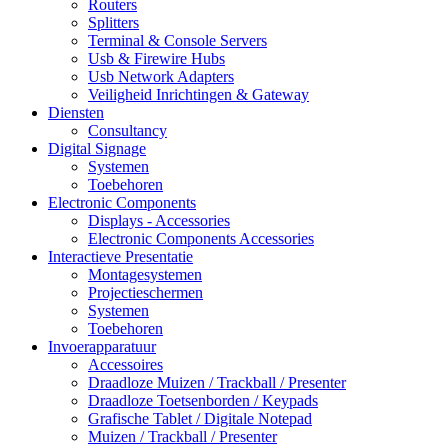
Routers
Splitters
Terminal & Console Servers
Usb & Firewire Hubs
Usb Network Adapters
Veiligheid Inrichtingen & Gateway
Diensten
Consultancy
Digital Signage
Systemen
Toebehoren
Electronic Components
Displays - Accessories
Electronic Components Accessories
Interactieve Presentatie
Montagesystemen
Projectieschermen
Systemen
Toebehoren
Invoerapparatuur
Accessoires
Draadloze Muizen / Trackball / Presenter
Draadloze Toetsenborden / Keypads
Grafische Tablet / Digitale Notepad
Muizen / Trackball / Presenter