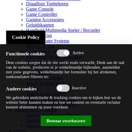
Draadloze Toebehoren
Game Console
Game Controller
Gaming Accessoires
Geluidskaarten
Handheld Multimedia Speler / Recorder
Headsets Vast
Cookie Policy
Home Theater Systems
Microfoon Vast
Multimedia Consoles
Functionele cookies
Multimedia Mixer / Versterker
Multimedia Productie
Deze cookies zorgen dat de site werkt zoals verwacht; Denk aan de taal
Optical Disk Drive
van de website, producten in je winkelmandje bijhouden, aanmelden
met jouw gegevens, winkelmandje het formulier bij het afrekenen,
Pc Videokaart
zoekresultaten filteren etc.
Repeater / Extender
Sound Systems Hi-fi
Splitter
Andere cookies
Tuners En Recorders
We gebruiken analytische & tracking cookies om te kijken hoe we de
Vaste Luidsprekersystemen
website beter kunnen maken en hoe we content en eventuele reclame
Vaste Zender En Ontvanger
kunnen afstemmen op jouw voorkeur.
Onderwijs & Recreatie
Andere Beveiligingssoftware
Boekhouding / Financiën
Bewaar voorkeuren
Onderwijs En Wetenschappelijk
Opslag