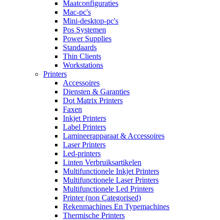
Maatconfiguraties
Mac-pc's
Mini-desktop-pc's
Pos Systemen
Power Supplies
Standaards
Thin Clients
Workstations
Printers
Accessoires
Diensten & Garanties
Dot Matrix Printers
Faxen
Inkjet Printers
Label Printers
Lamineerapparaat & Accessoires
Laser Printers
Led-printers
Linten Verbruiksartikelen
Multifunctionele Inkjet Printers
Multifunctionele Laser Printers
Multifunctionele Led Printers
Printer (non Categorised)
Rekenmachines En Typemachines
Thermische Printers