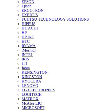
EPSON
Epson
ERGOTRON
EXERTIS
FUJITSU TECHNOLOGY SOLUTIONS
HIPPUS
HITACHI
HP
HP INC
HTC
IiYAMA
iMoshion
INTEL
IRIS
IT1
Jabra
KENSINGTON
KINGSTON
KYOCERA
LENOVO
LG ELECTRONICS
LOGITECH
MATROX
McAfee LIC
MICROSOFT