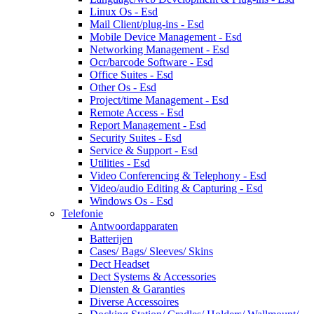
Linux Os - Esd
Mail Client/plug-ins - Esd
Mobile Device Management - Esd
Networking Management - Esd
Ocr/barcode Software - Esd
Office Suites - Esd
Other Os - Esd
Project/time Management - Esd
Remote Access - Esd
Report Management - Esd
Security Suites - Esd
Service & Support - Esd
Utilities - Esd
Video Conferencing & Telephony - Esd
Video/audio Editing & Capturing - Esd
Windows Os - Esd
Telefonie
Antwoordapparaten
Batterijen
Cases/ Bags/ Sleeves/ Skins
Dect Headset
Dect Systems & Accessories
Diensten & Garanties
Diverse Accessoires