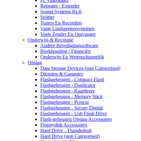
Pc Videokaart
Repeater / Extender
Sound Systems Hi-fi
Splitter
Tuners En Recorders
Vaste Luidsprekersystemen
Vaste Zender En Ontvanger
Onderwijs & Recreatie
Andere Beveiligingssoftware
Boekhouding / Financiën
Onderwijs En Wetenschappelijk
Opslag
Data Storage Devices (non Categorised)
Diensten & Garanties
Flashgeheugen - Compact Flash
Flashgeheugen - Duplicator
Flashgeheugen - Kaartlezer
Flashgeheugen - Memory Stick
Flashgeheugen - Pcmcia
Flashgeheugen - Secure Digital
Flashgeheugen - Usb Flash Drive
Flash-geheugen Opslag Accessoires
Floppydisk Accessoires
Hard Drive - Thunderbolt
Hard Drive (non Categorised)