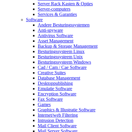
Server Rack Kasten & Opties
Server-computers
Services & Garanties
Software
Andere Besturingssystemen
Anti-spyware
Antivirus Software
Asset Management
Backup & Storage Management
Besturingssysteem Linux
Besturingssysteem Unix
Besturingssysteem Windows
Cad / Cam / Cae Software
Creative Suites
Database Management
Desktoppublishing
Emulatie Software
Encryption Software
Fax Software
Games
Graphics & Illustratie Software
Internet/web Filtering
Intrusion Detection
Mail Client Software
Mail Server Software