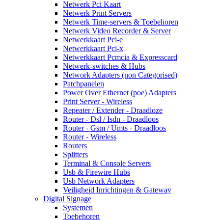
Netwerk Pci Kaart
Netwerk Print Servers
Netwerk Time-servers & Toebehoren
Netwerk Video Recorder & Server
Netwerkkaart Pci-e
Netwerkkaart Pci-x
Netwerkkaart Pcmcia & Expresscard
Netwerk-switches & Hubs
Network Adapters (non Categorised)
Patchpanelen
Power Over Ethernet (poe) Adapters
Print Server - Wireless
Repeater / Extender - Draadloze
Router - Dsl / Isdn - Draadloos
Router - Gsm / Umts - Draadloos
Router - Wireless
Routers
Splitters
Terminal & Console Servers
Usb & Firewire Hubs
Usb Network Adapters
Veiligheid Inrichtingen & Gateway
Digital Signage
Systemen
Toebehoren