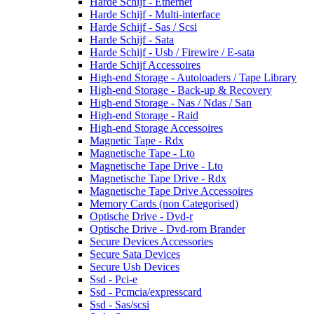
Harde Schijf - Ethernet
Harde Schijf - Multi-interface
Harde Schijf - Sas / Scsi
Harde Schijf - Sata
Harde Schijf - Usb / Firewire / E-sata
Harde Schijf Accessoires
High-end Storage - Autoloaders / Tape Library
High-end Storage - Back-up & Recovery
High-end Storage - Nas / Ndas / San
High-end Storage - Raid
High-end Storage Accessoires
Magnetic Tape - Rdx
Magnetische Tape - Lto
Magnetische Tape Drive - Lto
Magnetische Tape Drive - Rdx
Magnetische Tape Drive Accessoires
Memory Cards (non Categorised)
Optische Drive - Dvd-r
Optische Drive - Dvd-rom Brander
Secure Devices Accessories
Secure Sata Devices
Secure Usb Devices
Ssd - Pci-e
Ssd - Pcmcia/expresscard
Ssd - Sas/scsi