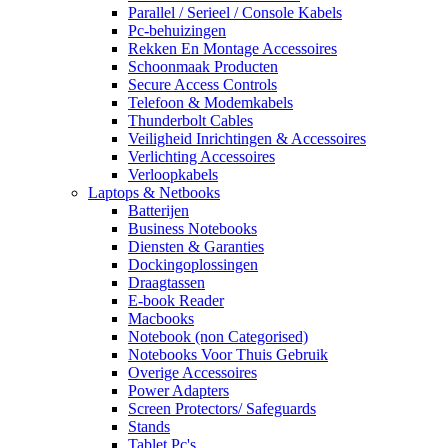
Parallel / Serieel / Console Kabels
Pc-behuizingen
Rekken En Montage Accessoires
Schoonmaak Producten
Secure Access Controls
Telefoon & Modemkabels
Thunderbolt Cables
Veiligheid Inrichtingen & Accessoires
Verlichting Accessoires
Verloopkabels
Laptops & Netbooks
Batterijen
Business Notebooks
Diensten & Garanties
Dockingoplossingen
Draagtassen
E-book Reader
Macbooks
Notebook (non Categorised)
Notebooks Voor Thuis Gebruik
Overige Accessoires
Power Adapters
Screen Protectors/ Safeguards
Stands
Tablet Pc's