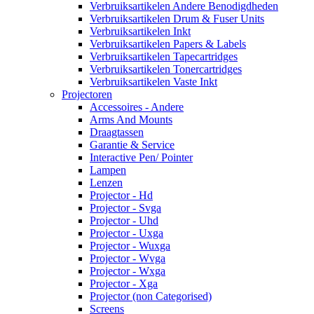
Verbruiksartikelen Andere Benodigdheden
Verbruiksartikelen Drum & Fuser Units
Verbruiksartikelen Inkt
Verbruiksartikelen Papers & Labels
Verbruiksartikelen Tapecartridges
Verbruiksartikelen Tonercartridges
Verbruiksartikelen Vaste Inkt
Projectoren
Accessoires - Andere
Arms And Mounts
Draagtassen
Garantie & Service
Interactive Pen/ Pointer
Lampen
Lenzen
Projector - Hd
Projector - Svga
Projector - Uhd
Projector - Uxga
Projector - Wuxga
Projector - Wvga
Projector - Wxga
Projector - Xga
Projector (non Categorised)
Screens