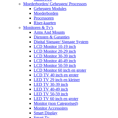
Moederborden/ Geheugen/ Processors
Geheugen Modules
Moederborden
Processoren
Riser-kaarten
Monitoren & Tv’s
Arms And Mounts
Diensten & Garanties
Digital Signage/ Signage System
LCD Monitor 10-19 inch
LCD Monitor 20-29 inch
LCD Monitor 30-39 inch
LCD Monitor 40-49 inch
LCD Monitor 50-59 inch
LCD Monitor 60 inch en groter
LCD TV 40 inch en groter
LED TV 29 inch en kleiner
LED TV 30-39 inch
LED TV 40-49 inch
LED TV 50-59 inch
LED TV 60 inch en groter
Monitor (non Categorised)
Monitor Accessoires
Smart Display
Smart Tv