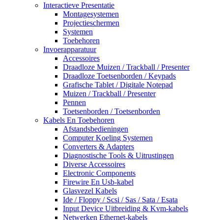
Interactieve Presentatie
Montagesystemen
Projectieschermen
Systemen
Toebehoren
Invoerapparatuur
Accessoires
Draadloze Muizen / Trackball / Presenter
Draadloze Toetsenborden / Keypads
Grafische Tablet / Digitale Notepad
Muizen / Trackball / Presenter
Pennen
Toetsenborden / Toetsenborden
Kabels En Toebehoren
Afstandsbedieningen
Computer Koeling Systemen
Converters & Adapters
Diagnostische Tools & Uitrustingen
Diverse Accessoires
Electronic Components
Firewire En Usb-kabel
Glasvezel Kabels
Ide / Floppy / Scsi / Sas / Sata / Esata
Input Device Uitbreiding & Kvm-kabels
Netwerken Ethernet-kabels