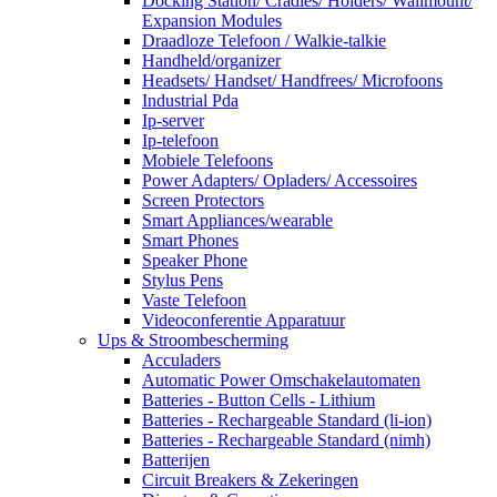
Docking Station/ Cradles/ Holders/ Wallmount/
Expansion Modules
Draadloze Telefoon / Walkie-talkie
Handheld/organizer
Headsets/ Handset/ Handfrees/ Microfoons
Industrial Pda
Ip-server
Ip-telefoon
Mobiele Telefoons
Power Adapters/ Opladers/ Accessoires
Screen Protectors
Smart Appliances/wearable
Smart Phones
Speaker Phone
Stylus Pens
Vaste Telefoon
Videoconferentie Apparatuur
Ups & Stroombescherming
Acculaders
Automatic Power Omschakelautomaten
Batteries - Button Cells - Lithium
Batteries - Rechargeable Standard (li-ion)
Batteries - Rechargeable Standard (nimh)
Batterijen
Circuit Breakers & Zekeringen