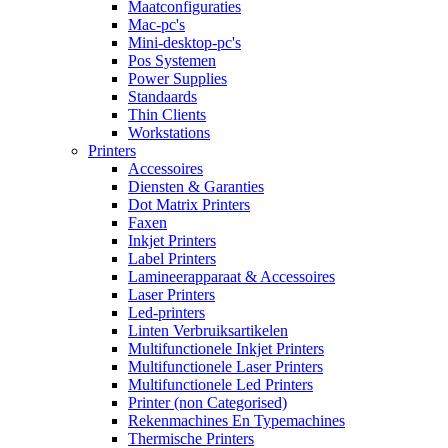
Maatconfiguraties
Mac-pc's
Mini-desktop-pc's
Pos Systemen
Power Supplies
Standaards
Thin Clients
Workstations
Printers
Accessoires
Diensten & Garanties
Dot Matrix Printers
Faxen
Inkjet Printers
Label Printers
Lamineerapparaat & Accessoires
Laser Printers
Led-printers
Linten Verbruiksartikelen
Multifunctionele Inkjet Printers
Multifunctionele Laser Printers
Multifunctionele Led Printers
Printer (non Categorised)
Rekenmachines En Typemachines
Thermische Printers