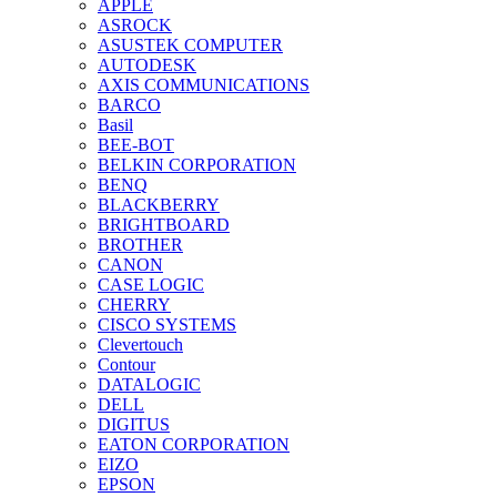
APPLE
ASROCK
ASUSTEK COMPUTER
AUTODESK
AXIS COMMUNICATIONS
BARCO
Basil
BEE-BOT
BELKIN CORPORATION
BENQ
BLACKBERRY
BRIGHTBOARD
BROTHER
CANON
CASE LOGIC
CHERRY
CISCO SYSTEMS
Clevertouch
Contour
DATALOGIC
DELL
DIGITUS
EATON CORPORATION
EIZO
EPSON