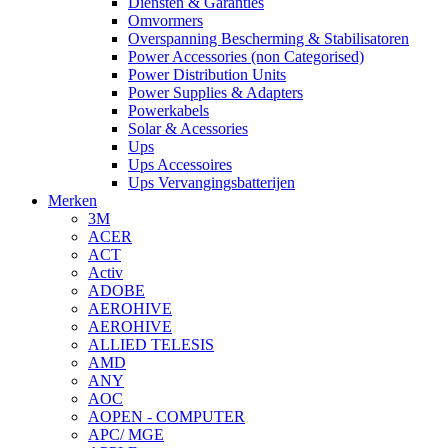
Diensten & Garanties
Omvormers
Overspanning Bescherming & Stabilisatoren
Power Accessories (non Categorised)
Power Distribution Units
Power Supplies & Adapters
Powerkabels
Solar & Acessories
Ups
Ups Accessoires
Ups Vervangingsbatterijen
Merken
3M
ACER
ACT
Activ
ADOBE
AEROHIVE
AEROHIVE
ALLIED TELESIS
AMD
ANY
AOC
AOPEN - COMPUTER
APC/ MGE