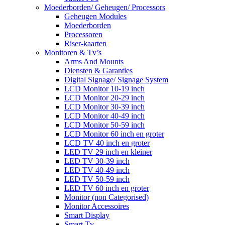
Moederborden/ Geheugen/ Processors
Geheugen Modules
Moederborden
Processoren
Riser-kaarten
Monitoren & Tv’s
Arms And Mounts
Diensten & Garanties
Digital Signage/ Signage System
LCD Monitor 10-19 inch
LCD Monitor 20-29 inch
LCD Monitor 30-39 inch
LCD Monitor 40-49 inch
LCD Monitor 50-59 inch
LCD Monitor 60 inch en groter
LCD TV 40 inch en groter
LED TV 29 inch en kleiner
LED TV 30-39 inch
LED TV 40-49 inch
LED TV 50-59 inch
LED TV 60 inch en groter
Monitor (non Categorised)
Monitor Accessoires
Smart Display
Smart Tv