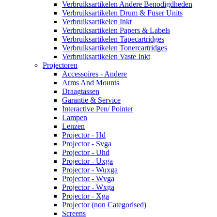
Verbruiksartikelen Andere Benodigdheden
Verbruiksartikelen Drum & Fuser Units
Verbruiksartikelen Inkt
Verbruiksartikelen Papers & Labels
Verbruiksartikelen Tapecartridges
Verbruiksartikelen Tonercartridges
Verbruiksartikelen Vaste Inkt
Projectoren
Accessoires - Andere
Arms And Mounts
Draagtassen
Garantie & Service
Interactive Pen/ Pointer
Lampen
Lenzen
Projector - Hd
Projector - Svga
Projector - Uhd
Projector - Uxga
Projector - Wuxga
Projector - Wvga
Projector - Wxga
Projector - Xga
Projector (non Categorised)
Screens