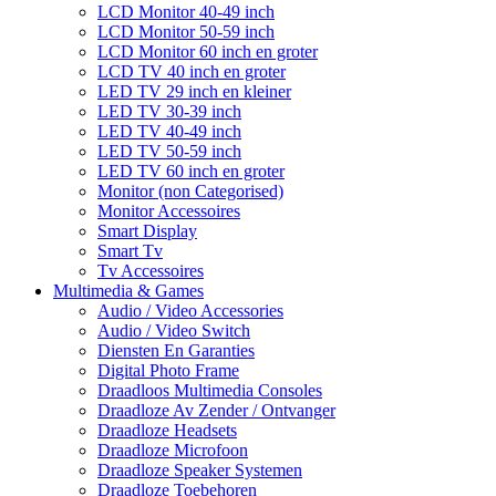
LCD Monitor 40-49 inch
LCD Monitor 50-59 inch
LCD Monitor 60 inch en groter
LCD TV 40 inch en groter
LED TV 29 inch en kleiner
LED TV 30-39 inch
LED TV 40-49 inch
LED TV 50-59 inch
LED TV 60 inch en groter
Monitor (non Categorised)
Monitor Accessoires
Smart Display
Smart Tv
Tv Accessoires
Multimedia & Games
Audio / Video Accessories
Audio / Video Switch
Diensten En Garanties
Digital Photo Frame
Draadloos Multimedia Consoles
Draadloze Av Zender / Ontvanger
Draadloze Headsets
Draadloze Microfoon
Draadloze Speaker Systemen
Draadloze Toebehoren