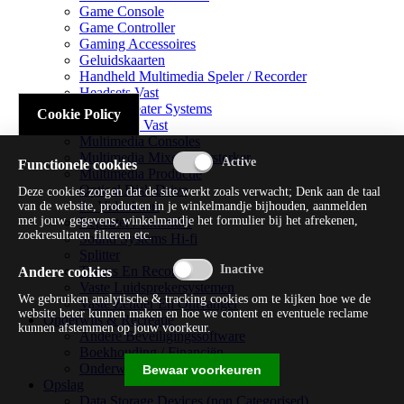
Game Console
Game Controller
Gaming Accessoires
Geluidskaarten
Handheld Multimedia Speler / Recorder
Headsets Vast
Home Theater Systems
Cookie Policy
Microfoon Vast
Multimedia Consoles
Multimedia Mixer / Versterker
Functionele cookies
Multimedia Productie
Optical Disk Drive
Deze cookies zorgen dat de site werkt zoals verwacht; Denk aan de taal
Pc Videokaart
van de website, producten in je winkelmandje bijhouden, aanmelden
met jouw gegevens, winkelmandje het formulier bij het afrekenen,
Repeater / Extender
zoekresultaten filteren etc.
Sound Systems Hi-fi
Splitter
Tuners En Recorders
Andere cookies
Vaste Luidsprekersystemen
We gebruiken analytische & tracking cookies om te kijken hoe we de
Vaste Zender En Ontvanger
website beter kunnen maken en hoe we content en eventuele reclame
Onderwijs & Recreatie
kunnen afstemmen op jouw voorkeur.
Andere Beveiligingssoftware
Boekhouding / Financiën
Onderwijs En Wetenschappelijk
Bewaar voorkeuren
Opslag
Data Storage Devices (non Categorised)