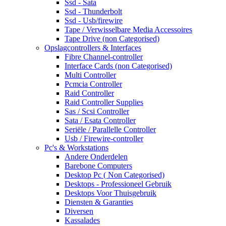
Ssd - Sata
Ssd - Thunderbolt
Ssd - Usb/firewire
Tape / Verwisselbare Media Accessoires
Tape Drive (non Categorised)
Opslagcontrollers & Interfaces
Fibre Channel-controller
Interface Cards (non Categorised)
Multi Controller
Pcmcia Controller
Raid Controller
Raid Controller Supplies
Sas / Scsi Controller
Sata / Esata Controller
Seriële / Parallelle Controller
Usb / Firewire-controller
Pc's & Workstations
Andere Onderdelen
Barebone Computers
Desktop Pc ( Non Categorised)
Desktops - Professioneel Gebruik
Desktops Voor Thuisgebruik
Diensten & Garanties
Diversen
Kassalades