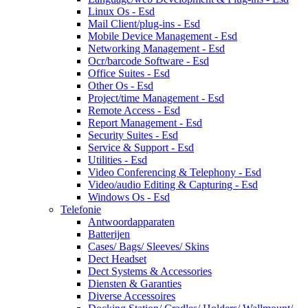
Linux Os - Esd
Mail Client/plug-ins - Esd
Mobile Device Management - Esd
Networking Management - Esd
Ocr/barcode Software - Esd
Office Suites - Esd
Other Os - Esd
Project/time Management - Esd
Remote Access - Esd
Report Management - Esd
Security Suites - Esd
Service & Support - Esd
Utilities - Esd
Video Conferencing & Telephony - Esd
Video/audio Editing & Capturing - Esd
Windows Os - Esd
Telefonie
Antwoordapparaten
Batterijen
Cases/ Bags/ Sleeves/ Skins
Dect Headset
Dect Systems & Accessories
Diensten & Garanties
Diverse Accessoires