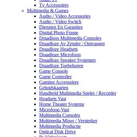
Tv Accessoires
Multimedia & Games
Audio / Video Accessories
Audio / Video Switch
Diensten En Garanties
Digital Photo Frame
Draadloos Multimedia Consoles
Draadloze Av Zender / Ontvanger
Draadloze Headsets
Draadloze Microfoon
Draadloze Speaker Systemen
Draadloze Toebehoren
Game Console
Game Controller
Gaming Accessoires
Geluidskaarten
Handheld Multimedia Speler / Recorder
Headsets Vast
Home Theater Systems
Microfoon Vast
Multimedia Consoles
Multimedia Mixer / Versterker
Multimedia Productie
Optical Disk Drive