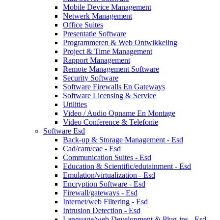
Mobile Device Management
Netwerk Management
Office Suites
Presentatie Software
Programmeren & Web Ontwikkeling
Project & Time Management
Rapport Management
Remote Management Software
Security Software
Software Firewalls En Gateways
Software Licensing & Service
Utilities
Video / Audio Opname En Montage
Video Conference & Telefonie
Software Esd
Back-up & Storage Management - Esd
Cad/cam/cae - Esd
Communication Suites - Esd
Education & Scientific/edutainment - Esd
Emulation/virtualization - Esd
Encryption Software - Esd
Firewall/gateways - Esd
Internet/web Filtering - Esd
Intrusion Detection - Esd
Language/web Development & Plug-ins - Esd