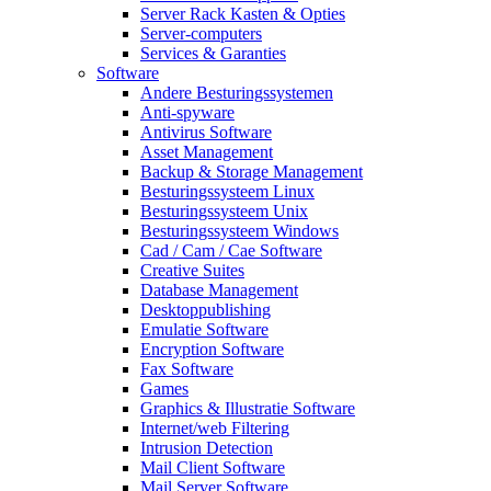
Server Rack Kasten & Opties
Server-computers
Services & Garanties
Software
Andere Besturingssystemen
Anti-spyware
Antivirus Software
Asset Management
Backup & Storage Management
Besturingssysteem Linux
Besturingssysteem Unix
Besturingssysteem Windows
Cad / Cam / Cae Software
Creative Suites
Database Management
Desktoppublishing
Emulatie Software
Encryption Software
Fax Software
Games
Graphics & Illustratie Software
Internet/web Filtering
Intrusion Detection
Mail Client Software
Mail Server Software