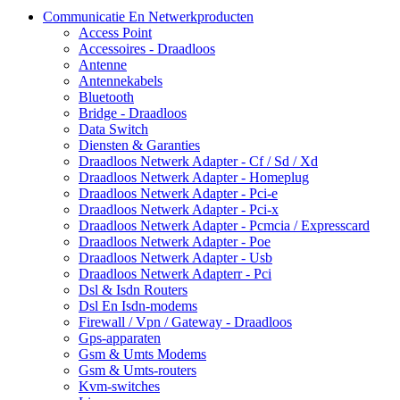
Communicatie En Netwerkproducten
Access Point
Accessoires - Draadloos
Antenne
Antennekabels
Bluetooth
Bridge - Draadloos
Data Switch
Diensten & Garanties
Draadloos Netwerk Adapter - Cf / Sd / Xd
Draadloos Netwerk Adapter - Homeplug
Draadloos Netwerk Adapter - Pci-e
Draadloos Netwerk Adapter - Pci-x
Draadloos Netwerk Adapter - Pcmcia / Expresscard
Draadloos Netwerk Adapter - Poe
Draadloos Netwerk Adapter - Usb
Draadloos Netwerk Adapterr - Pci
Dsl & Isdn Routers
Dsl En Isdn-modems
Firewall / Vpn / Gateway - Draadloos
Gps-apparaten
Gsm & Umts Modems
Gsm & Umts-routers
Kvm-switches