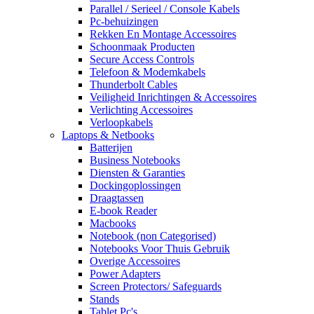
Parallel / Serieel / Console Kabels
Pc-behuizingen
Rekken En Montage Accessoires
Schoonmaak Producten
Secure Access Controls
Telefoon & Modemkabels
Thunderbolt Cables
Veiligheid Inrichtingen & Accessoires
Verlichting Accessoires
Verloopkabels
Laptops & Netbooks
Batterijen
Business Notebooks
Diensten & Garanties
Dockingoplossingen
Draagtassen
E-book Reader
Macbooks
Notebook (non Categorised)
Notebooks Voor Thuis Gebruik
Overige Accessoires
Power Adapters
Screen Protectors/ Safeguards
Stands
Tablet Pc's