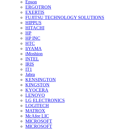
Epson
ERGOTRON
EXERTIS
FUJITSU TECHNOLOGY SOLUTIONS
HIPPUS
HITACHI
HP
HP INC
HTC
IiYAMA
iMoshion
INTEL
IRIS
IT1
Jabra
KENSINGTON
KINGSTON
KYOCERA
LENOVO
LG ELECTRONICS
LOGITECH
MATROX
McAfee LIC
MICROSOFT
MICROSOFT