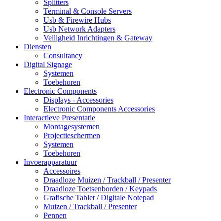
Splitters
Terminal & Console Servers
Usb & Firewire Hubs
Usb Network Adapters
Veiligheid Inrichtingen & Gateway
Diensten
Consultancy
Digital Signage
Systemen
Toebehoren
Electronic Components
Displays - Accessories
Electronic Components Accessories
Interactieve Presentatie
Montagesystemen
Projectieschermen
Systemen
Toebehoren
Invoerapparatuur
Accessoires
Draadloze Muizen / Trackball / Presenter
Draadloze Toetsenborden / Keypads
Grafische Tablet / Digitale Notepad
Muizen / Trackball / Presenter
Pennen