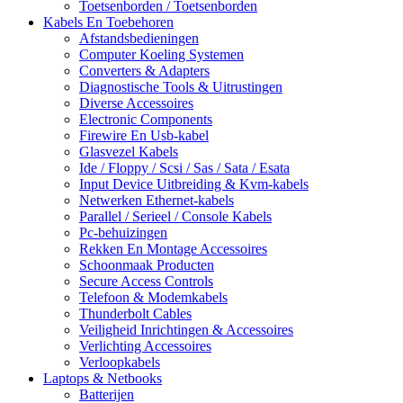
Toetsenborden / Toetsenborden
Kabels En Toebehoren
Afstandsbedieningen
Computer Koeling Systemen
Converters & Adapters
Diagnostische Tools & Uitrustingen
Diverse Accessoires
Electronic Components
Firewire En Usb-kabel
Glasvezel Kabels
Ide / Floppy / Scsi / Sas / Sata / Esata
Input Device Uitbreiding & Kvm-kabels
Netwerken Ethernet-kabels
Parallel / Serieel / Console Kabels
Pc-behuizingen
Rekken En Montage Accessoires
Schoonmaak Producten
Secure Access Controls
Telefoon & Modemkabels
Thunderbolt Cables
Veiligheid Inrichtingen & Accessoires
Verlichting Accessoires
Verloopkabels
Laptops & Netbooks
Batterijen