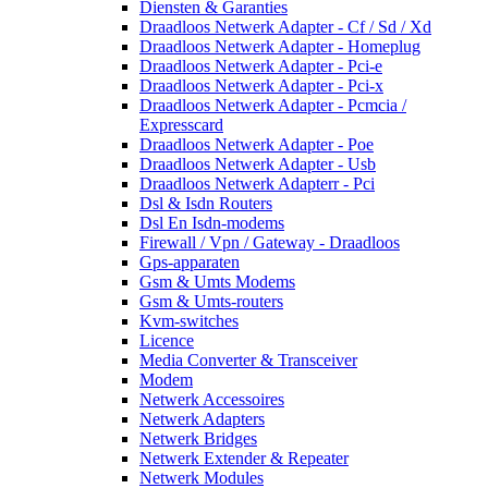
Diensten & Garanties
Draadloos Netwerk Adapter - Cf / Sd / Xd
Draadloos Netwerk Adapter - Homeplug
Draadloos Netwerk Adapter - Pci-e
Draadloos Netwerk Adapter - Pci-x
Draadloos Netwerk Adapter - Pcmcia /
Expresscard
Draadloos Netwerk Adapter - Poe
Draadloos Netwerk Adapter - Usb
Draadloos Netwerk Adapterr - Pci
Dsl & Isdn Routers
Dsl En Isdn-modems
Firewall / Vpn / Gateway - Draadloos
Gps-apparaten
Gsm & Umts Modems
Gsm & Umts-routers
Kvm-switches
Licence
Media Converter & Transceiver
Modem
Netwerk Accessoires
Netwerk Adapters
Netwerk Bridges
Netwerk Extender & Repeater
Netwerk Modules