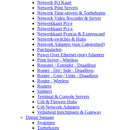
Netwerk Pci Kaart
Netwerk Print Servers
Netwerk Time-servers & Toebehoren
Netwerk Video Recorder & Server
Netwerkkaart Pci-e
Netwerkkaart Pci-x
Netwerkkaart Pcmcia & Expresscard
Netwerk-switches & Hubs
Network Adapters (non Categorised)
Patchpanelen
Power Over Ethernet (poe) Adapters
Print Server - Wireless
Repeater / Extender - Draadloze
Router - Dsl / Isdn - Draadloos
Router - Gsm / Umts - Draadloos
Router - Wireless
Routers
Splitters
Terminal & Console Servers
Usb & Firewire Hubs
Usb Network Adapters
Veiligheid Inrichtingen & Gateway
Digital Signage
Systemen
Toebehoren