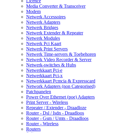
Licence
Media Converter & Transceiver
Modem
Netwerk Accessoires
Netwerk Adapters
Netwerk Bridges
Netwerk Extender & Repeater
Netwerk Modules
Netwerk Pci Kaart
Netwerk Print Servers
Netwerk Time-servers & Toebehoren
Netwerk Video Recorder & Server
Netwerk-switches & Hubs
Netwerkkaart Pci-e
Netwerkkaart Pci-x
Netwerkkaart Pcmcia & Expresscard
Network Adapters (non Categorised)
Patchpanelen
Power Over Ethernet (poe) Adapters
Print Server - Wireless
Repeater / Extender - Draadloze
Router - Dsl / Isdn - Draadloos
Router - Gsm / Umts - Draadloos
Router - Wireless
Routers