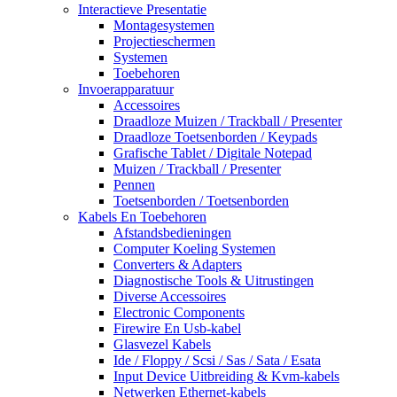
Interactieve Presentatie
Montagesystemen
Projectieschermen
Systemen
Toebehoren
Invoerapparatuur
Accessoires
Draadloze Muizen / Trackball / Presenter
Draadloze Toetsenborden / Keypads
Grafische Tablet / Digitale Notepad
Muizen / Trackball / Presenter
Pennen
Toetsenborden / Toetsenborden
Kabels En Toebehoren
Afstandsbedieningen
Computer Koeling Systemen
Converters & Adapters
Diagnostische Tools & Uitrustingen
Diverse Accessoires
Electronic Components
Firewire En Usb-kabel
Glasvezel Kabels
Ide / Floppy / Scsi / Sas / Sata / Esata
Input Device Uitbreiding & Kvm-kabels
Netwerken Ethernet-kabels