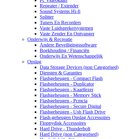
Pc Videokaart
Repeater / Extender
Sound Systems Hi-fi
Splitter
Tuners En Recorders
Vaste Luidsprekersystemen
Vaste Zender En Ontvanger
Onderwijs & Recreatie
Andere Beveiligingssoftware
Boekhouding / Financiën
Onderwijs En Wetenschappelijk
Opslag
Data Storage Devices (non Categorised)
Diensten & Garanties
Flashgeheugen - Compact Flash
Flashgeheugen - Duplicator
Flashgeheugen - Kaartlezer
Flashgeheugen - Memory Stick
Flashgeheugen - Pcmcia
Flashgeheugen - Secure Digital
Flashgeheugen - Usb Flash Drive
Flash-geheugen Opslag Accessoires
Floppydisk Accessoires
Hard Drive - Thunderbolt
Hard Drive (non Categorised)