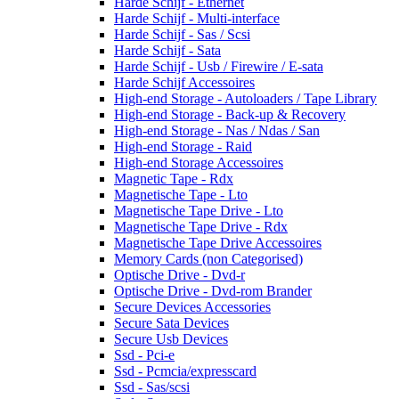
Harde Schijf - Ethernet
Harde Schijf - Multi-interface
Harde Schijf - Sas / Scsi
Harde Schijf - Sata
Harde Schijf - Usb / Firewire / E-sata
Harde Schijf Accessoires
High-end Storage - Autoloaders / Tape Library
High-end Storage - Back-up & Recovery
High-end Storage - Nas / Ndas / San
High-end Storage - Raid
High-end Storage Accessoires
Magnetic Tape - Rdx
Magnetische Tape - Lto
Magnetische Tape Drive - Lto
Magnetische Tape Drive - Rdx
Magnetische Tape Drive Accessoires
Memory Cards (non Categorised)
Optische Drive - Dvd-r
Optische Drive - Dvd-rom Brander
Secure Devices Accessories
Secure Sata Devices
Secure Usb Devices
Ssd - Pci-e
Ssd - Pcmcia/expresscard
Ssd - Sas/scsi