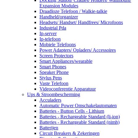
Docking Station/ Cradles/ Holders/ Wallmount/
Expansion Modules
Draadloze Telefoon / Walkie-talkie
Handheld/organizer
Headsets/ Handset/ Handfrees/ Microfoons
Industrial Pda
Ip-server
Ip-telefoon
Mobiele Telefoons
Power Adapters/ Opladers/ Accessoires
Screen Protectors
Smart Appliances/wearable
Smart Phones
Speaker Phone
Stylus Pens
Vaste Telefoon
Videoconferentie Apparatuur
Ups & Stroombescherming
Acculaders
Automatic Power Omschakelautomaten
Batteries - Button Cells - Lithium
Batteries - Rechargeable Standard (li-ion)
Batteries - Rechargeable Standard (nimh)
Batterijen
Circuit Breakers & Zekeringen