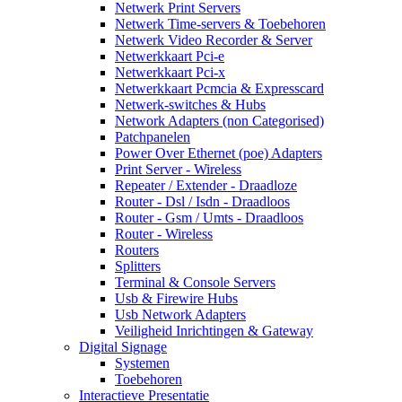
Netwerk Print Servers
Netwerk Time-servers & Toebehoren
Netwerk Video Recorder & Server
Netwerkkaart Pci-e
Netwerkkaart Pci-x
Netwerkkaart Pcmcia & Expresscard
Netwerk-switches & Hubs
Network Adapters (non Categorised)
Patchpanelen
Power Over Ethernet (poe) Adapters
Print Server - Wireless
Repeater / Extender - Draadloze
Router - Dsl / Isdn - Draadloos
Router - Gsm / Umts - Draadloos
Router - Wireless
Routers
Splitters
Terminal & Console Servers
Usb & Firewire Hubs
Usb Network Adapters
Veiligheid Inrichtingen & Gateway
Digital Signage
Systemen
Toebehoren
Interactieve Presentatie