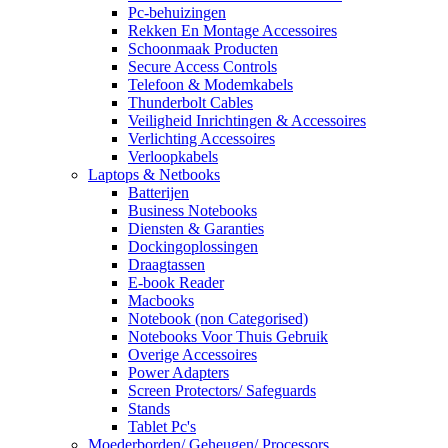
Pc-behuizingen
Rekken En Montage Accessoires
Schoonmaak Producten
Secure Access Controls
Telefoon & Modemkabels
Thunderbolt Cables
Veiligheid Inrichtingen & Accessoires
Verlichting Accessoires
Verloopkabels
Laptops & Netbooks
Batterijen
Business Notebooks
Diensten & Garanties
Dockingoplossingen
Draagtassen
E-book Reader
Macbooks
Notebook (non Categorised)
Notebooks Voor Thuis Gebruik
Overige Accessoires
Power Adapters
Screen Protectors/ Safeguards
Stands
Tablet Pc's
Moederborden/ Geheugen/ Processors