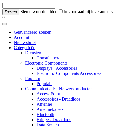
Sleutelwoorden hier
In voorraad bij leveranciers
0
Geavanceerd zoeken
Account
Nieuwsbrief
Categorieën
Diensten
Consultancy
Electronic Components
Displays - Accessories
Electronic Components Accessories
Populair
Populair
Communicatie En Netwerkproducten
Access Point
Accessoires - Draadloos
Antenne
Antennekabels
Bluetooth
Bridge - Draadloos
Data Switch