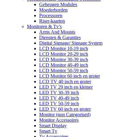
Geheugen Modules
Moederborden
Processoren
Riser-kaarten
Monitoren & Tv’s
Arms And Mounts
Diensten & Garanties
Digital Signage/ Signage System
LCD Monitor 10-19 inch
LCD Monitor 20-29 inch
LCD Monitor 30-39 inch
LCD Monitor 40-49 inch
LCD Monitor 50-59 inch
LCD Monitor 60 inch en groter
LCD TV 40 inch en groter
LED TV 29 inch en kleiner
LED TV 30-39 inch
LED TV 40-49 inch
LED TV 50-59 inch
LED TV 60 inch en groter
Monitor (non Categorised)
Monitor Accessoires
Smart Display
Smart Tv
Tv Accessoires