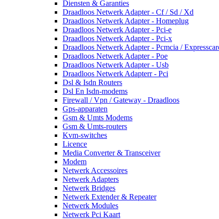
Diensten & Garanties
Draadloos Netwerk Adapter - Cf / Sd / Xd
Draadloos Netwerk Adapter - Homeplug
Draadloos Netwerk Adapter - Pci-e
Draadloos Netwerk Adapter - Pci-x
Draadloos Netwerk Adapter - Pcmcia / Expresscar
Draadloos Netwerk Adapter - Poe
Draadloos Netwerk Adapter - Usb
Draadloos Netwerk Adapterr - Pci
Dsl & Isdn Routers
Dsl En Isdn-modems
Firewall / Vpn / Gateway - Draadloos
Gps-apparaten
Gsm & Umts Modems
Gsm & Umts-routers
Kvm-switches
Licence
Media Converter & Transceiver
Modem
Netwerk Accessoires
Netwerk Adapters
Netwerk Bridges
Netwerk Extender & Repeater
Netwerk Modules
Netwerk Pci Kaart