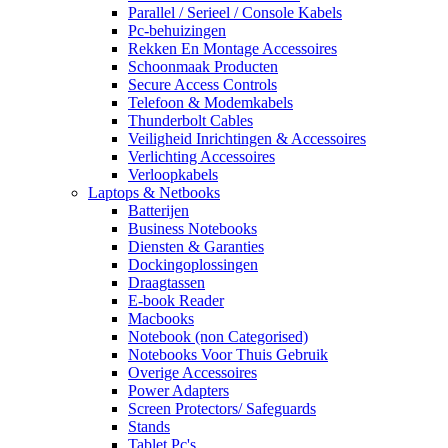
Parallel / Serieel / Console Kabels
Pc-behuizingen
Rekken En Montage Accessoires
Schoonmaak Producten
Secure Access Controls
Telefoon & Modemkabels
Thunderbolt Cables
Veiligheid Inrichtingen & Accessoires
Verlichting Accessoires
Verloopkabels
Laptops & Netbooks
Batterijen
Business Notebooks
Diensten & Garanties
Dockingoplossingen
Draagtassen
E-book Reader
Macbooks
Notebook (non Categorised)
Notebooks Voor Thuis Gebruik
Overige Accessoires
Power Adapters
Screen Protectors/ Safeguards
Stands
Tablet Pc's