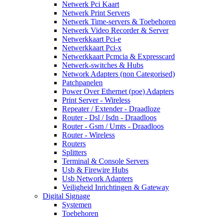
Netwerk Pci Kaart
Netwerk Print Servers
Netwerk Time-servers & Toebehoren
Netwerk Video Recorder & Server
Netwerkkaart Pci-e
Netwerkkaart Pci-x
Netwerkkaart Pcmcia & Expresscard
Netwerk-switches & Hubs
Network Adapters (non Categorised)
Patchpanelen
Power Over Ethernet (poe) Adapters
Print Server - Wireless
Repeater / Extender - Draadloze
Router - Dsl / Isdn - Draadloos
Router - Gsm / Umts - Draadloos
Router - Wireless
Routers
Splitters
Terminal & Console Servers
Usb & Firewire Hubs
Usb Network Adapters
Veiligheid Inrichtingen & Gateway
Digital Signage
Systemen
Toebehoren