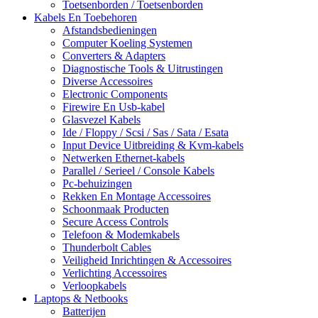
Toetsenborden / Toetsenborden
Kabels En Toebehoren
Afstandsbedieningen
Computer Koeling Systemen
Converters & Adapters
Diagnostische Tools & Uitrustingen
Diverse Accessoires
Electronic Components
Firewire En Usb-kabel
Glasvezel Kabels
Ide / Floppy / Scsi / Sas / Sata / Esata
Input Device Uitbreiding & Kvm-kabels
Netwerken Ethernet-kabels
Parallel / Serieel / Console Kabels
Pc-behuizingen
Rekken En Montage Accessoires
Schoonmaak Producten
Secure Access Controls
Telefoon & Modemkabels
Thunderbolt Cables
Veiligheid Inrichtingen & Accessoires
Verlichting Accessoires
Verloopkabels
Laptops & Netbooks
Batterijen