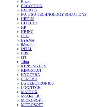
Epson
ERGOTRON
EXERTIS
FUJITSU TECHNOLOGY SOLUTIONS
HIPPUS
HITACHI
HP
HP INC
HTC
IiYAMA
iMoshion
INTEL
IRIS
IT1
Jabra
KENSINGTON
KINGSTON
KYOCERA
LENOVO
LG ELECTRONICS
LOGITECH
MATROX
McAfee LIC
MICROSOFT
MICROSOFT