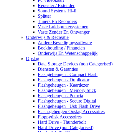
Pc Videokaart
Repeater / Extender
Sound Systems Hi-fi
Splitter
Tuners En Recorders
Vaste Luidsprekersystemen
Vaste Zender En Ontvanger
Onderwijs & Recreatie
Andere Beveiligingssoftware
Boekhouding / Financiën
Onderwijs En Wetenschappelijk
Opslag
Data Storage Devices (non Categorised)
Diensten & Garanties
Flashgeheugen - Compact Flash
Flashgeheugen - Duplicator
Flashgeheugen - Kaartlezer
Flashgeheugen - Memory Stick
Flashgeheugen - Pcmcia
Flashgeheugen - Secure Digital
Flashgeheugen - Usb Flash Drive
Flash-geheugen Opslag Accessoires
Floppydisk Accessoires
Hard Drive - Thunderbolt
Hard Drive (non Categorised)