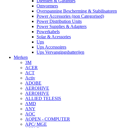
Diensten & Garanties
Omvormers
Overspanning Bescherming & Stabilisatoren
Power Accessories (non Categorised)
Power Distribution Units
Power Supplies & Adapters
Powerkabels
Solar & Acessories
Ups
Ups Accessoires
Ups Vervangingsbatterijen
Merken
3M
ACER
ACT
Activ
ADOBE
AEROHIVE
AEROHIVE
ALLIED TELESIS
AMD
ANY
AOC
AOPEN - COMPUTER
APC/ MGE