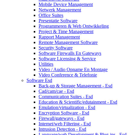
Mobile Device Management
Netwerk Management
Office Suites
Presentatie Software
Programmeren & Web Ontwikkeling
Project & Time Management
Rapport Management
Remote Management Software
Security Software
Software Firewalls En Gateways
Software Licensing & Service
Utilities
Video / Audio Opname En Montage
Video Conference & Telefonie
Software Esd
Back-up & Storage Management - Esd
Cad/cam/cae - Esd
Communication Suites - Esd
Education & Scientific/edutainment - Esd
Emulation/virtualization - Esd
Encryption Software - Esd
Firewall/gateways - Esd
Internet/web Filtering - Esd
Intrusion Detection - Esd
Language/web Development & Plug-ins - Esd