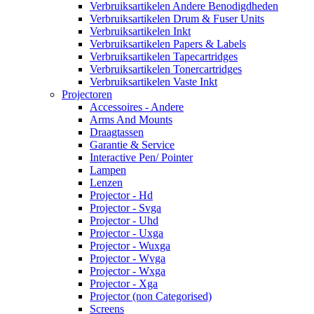
Verbruiksartikelen Andere Benodigdheden
Verbruiksartikelen Drum & Fuser Units
Verbruiksartikelen Inkt
Verbruiksartikelen Papers & Labels
Verbruiksartikelen Tapecartridges
Verbruiksartikelen Tonercartridges
Verbruiksartikelen Vaste Inkt
Projectoren
Accessoires - Andere
Arms And Mounts
Draagtassen
Garantie & Service
Interactive Pen/ Pointer
Lampen
Lenzen
Projector - Hd
Projector - Svga
Projector - Uhd
Projector - Uxga
Projector - Wuxga
Projector - Wvga
Projector - Wxga
Projector - Xga
Projector (non Categorised)
Screens