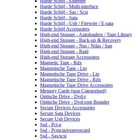
Harde Schijf - Ethernet
Harde Schijf - Multi-interface
Harde Schijf - Sas / Scsi
Harde Schijf - Sata
Harde Schijf - Usb / Firewire / E-sata
Harde Schijf Accessoires
High-end Storage - Autoloaders / Tape Library
High-end Storage - Back-up & Recovery
High-end Storage - Nas / Ndas / San
High-end Storage - Raid
High-end Storage Accessoires
Magnetic Tape - Rdx
Magnetische Tape - Lto
Magnetische Tape Drive - Lto
Magnetische Tape Drive - Rdx
Magnetische Tape Drive Accessoires
Memory Cards (non Categorised)
Optische Drive - Dvd-r
Optische Drive - Dvd-rom Brander
Secure Devices Accessories
Secure Sata Devices
Secure Usb Devices
Ssd - Pci-e
Ssd - Pcmcia/expresscard
Ssd - Sas/scsi