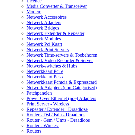
Licence
Media Converter & Transceiver
Modem
Netwerk Accessoires
Netwerk Adapters
Netwerk Bridges
Netwerk Extender & Repeater
Netwerk Modules
Netwerk Pci Kaart
Netwerk Print Servers
Netwerk Time-servers & Toebehoren
Netwerk Video Recorder & Server
Netwerk-switches & Hubs
Netwerkkaart Pci-e
Netwerkkaart Pci-x
Netwerkkaart Pcmcia & Expresscard
Network Adapters (non Categorised)
Patchpanelen
Power Over Ethernet (poe) Adapters
Print Server - Wireless
Repeater / Extender - Draadloze
Router - Dsl / Isdn - Draadloos
Router - Gsm / Umts - Draadloos
Router - Wireless
Routers