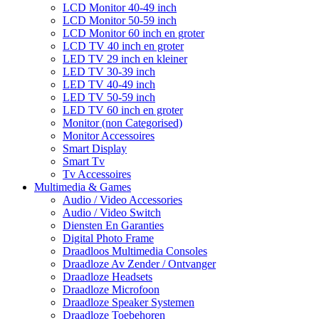
LCD Monitor 40-49 inch
LCD Monitor 50-59 inch
LCD Monitor 60 inch en groter
LCD TV 40 inch en groter
LED TV 29 inch en kleiner
LED TV 30-39 inch
LED TV 40-49 inch
LED TV 50-59 inch
LED TV 60 inch en groter
Monitor (non Categorised)
Monitor Accessoires
Smart Display
Smart Tv
Tv Accessoires
Multimedia & Games
Audio / Video Accessories
Audio / Video Switch
Diensten En Garanties
Digital Photo Frame
Draadloos Multimedia Consoles
Draadloze Av Zender / Ontvanger
Draadloze Headsets
Draadloze Microfoon
Draadloze Speaker Systemen
Draadloze Toebehoren