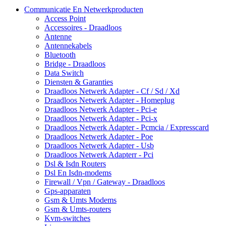
Communicatie En Netwerkproducten
Access Point
Accessoires - Draadloos
Antenne
Antennekabels
Bluetooth
Bridge - Draadloos
Data Switch
Diensten & Garanties
Draadloos Netwerk Adapter - Cf / Sd / Xd
Draadloos Netwerk Adapter - Homeplug
Draadloos Netwerk Adapter - Pci-e
Draadloos Netwerk Adapter - Pci-x
Draadloos Netwerk Adapter - Pcmcia / Expresscard
Draadloos Netwerk Adapter - Poe
Draadloos Netwerk Adapter - Usb
Draadloos Netwerk Adapterr - Pci
Dsl & Isdn Routers
Dsl En Isdn-modems
Firewall / Vpn / Gateway - Draadloos
Gps-apparaten
Gsm & Umts Modems
Gsm & Umts-routers
Kvm-switches