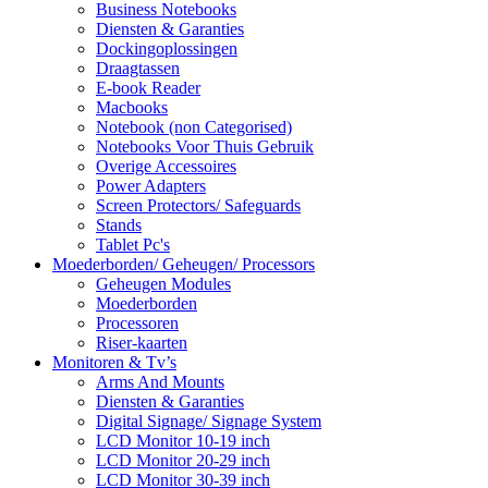
Business Notebooks
Diensten & Garanties
Dockingoplossingen
Draagtassen
E-book Reader
Macbooks
Notebook (non Categorised)
Notebooks Voor Thuis Gebruik
Overige Accessoires
Power Adapters
Screen Protectors/ Safeguards
Stands
Tablet Pc's
Moederborden/ Geheugen/ Processors
Geheugen Modules
Moederborden
Processoren
Riser-kaarten
Monitoren & Tv’s
Arms And Mounts
Diensten & Garanties
Digital Signage/ Signage System
LCD Monitor 10-19 inch
LCD Monitor 20-29 inch
LCD Monitor 30-39 inch