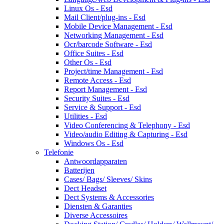
Linux Os - Esd
Mail Client/plug-ins - Esd
Mobile Device Management - Esd
Networking Management - Esd
Ocr/barcode Software - Esd
Office Suites - Esd
Other Os - Esd
Project/time Management - Esd
Remote Access - Esd
Report Management - Esd
Security Suites - Esd
Service & Support - Esd
Utilities - Esd
Video Conferencing & Telephony - Esd
Video/audio Editing & Capturing - Esd
Windows Os - Esd
Telefonie
Antwoordapparaten
Batterijen
Cases/ Bags/ Sleeves/ Skins
Dect Headset
Dect Systems & Accessories
Diensten & Garanties
Diverse Accessoires