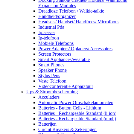
Docking Station/ Cradles/ Holders/ Wallmount/
Expansion Modules
Draadloze Telefoon / Walkie-talkie
Handheld/organizer
Headsets/ Handset/ Handfrees/ Microfoons
Industrial Pda
Ip-server
Ip-telefoon
Mobiele Telefoons
Power Adapters/ Opladers/ Accessoires
Screen Protectors
Smart Appliances/wearable
Smart Phones
Speaker Phone
Stylus Pens
Vaste Telefoon
Videoconferentie Apparatuur
Ups & Stroombescherming
Acculaders
Automatic Power Omschakelautomaten
Batteries - Button Cells - Lithium
Batteries - Rechargeable Standard (li-ion)
Batteries - Rechargeable Standard (nimh)
Batterijen
Circuit Breakers & Zekeringen