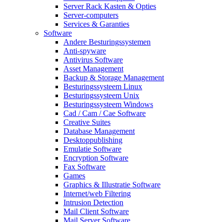
Server Rack Kasten & Opties
Server-computers
Services & Garanties
Software
Andere Besturingssystemen
Anti-spyware
Antivirus Software
Asset Management
Backup & Storage Management
Besturingssysteem Linux
Besturingssysteem Unix
Besturingssysteem Windows
Cad / Cam / Cae Software
Creative Suites
Database Management
Desktoppublishing
Emulatie Software
Encryption Software
Fax Software
Games
Graphics & Illustratie Software
Internet/web Filtering
Intrusion Detection
Mail Client Software
Mail Server Software