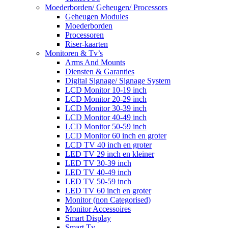
Moederborden/ Geheugen/ Processors
Geheugen Modules
Moederborden
Processoren
Riser-kaarten
Monitoren & Tv’s
Arms And Mounts
Diensten & Garanties
Digital Signage/ Signage System
LCD Monitor 10-19 inch
LCD Monitor 20-29 inch
LCD Monitor 30-39 inch
LCD Monitor 40-49 inch
LCD Monitor 50-59 inch
LCD Monitor 60 inch en groter
LCD TV 40 inch en groter
LED TV 29 inch en kleiner
LED TV 30-39 inch
LED TV 40-49 inch
LED TV 50-59 inch
LED TV 60 inch en groter
Monitor (non Categorised)
Monitor Accessoires
Smart Display
Smart Tv