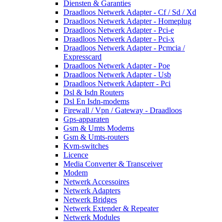
Diensten & Garanties
Draadloos Netwerk Adapter - Cf / Sd / Xd
Draadloos Netwerk Adapter - Homeplug
Draadloos Netwerk Adapter - Pci-e
Draadloos Netwerk Adapter - Pci-x
Draadloos Netwerk Adapter - Pcmcia /
Expresscard
Draadloos Netwerk Adapter - Poe
Draadloos Netwerk Adapter - Usb
Draadloos Netwerk Adapterr - Pci
Dsl & Isdn Routers
Dsl En Isdn-modems
Firewall / Vpn / Gateway - Draadloos
Gps-apparaten
Gsm & Umts Modems
Gsm & Umts-routers
Kvm-switches
Licence
Media Converter & Transceiver
Modem
Netwerk Accessoires
Netwerk Adapters
Netwerk Bridges
Netwerk Extender & Repeater
Netwerk Modules