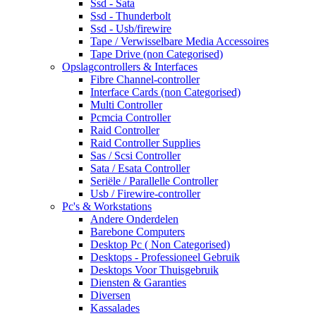
Ssd - Sata
Ssd - Thunderbolt
Ssd - Usb/firewire
Tape / Verwisselbare Media Accessoires
Tape Drive (non Categorised)
Opslagcontrollers & Interfaces
Fibre Channel-controller
Interface Cards (non Categorised)
Multi Controller
Pcmcia Controller
Raid Controller
Raid Controller Supplies
Sas / Scsi Controller
Sata / Esata Controller
Seriële / Parallelle Controller
Usb / Firewire-controller
Pc's & Workstations
Andere Onderdelen
Barebone Computers
Desktop Pc ( Non Categorised)
Desktops - Professioneel Gebruik
Desktops Voor Thuisgebruik
Diensten & Garanties
Diversen
Kassalades