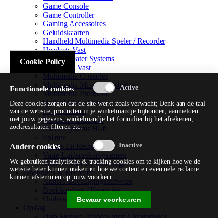
Game Console
Game Controller
Gaming Accessoires
Geluidskaarten
Handheld Multimedia Speler / Recorder
Headsets Vast
Home Theater Systems
Cookie Policy
Microfoon Vast
Multimedia Consoles
Multimedia Mixer / Versterker
Functionele cookies
Multimedia Productie
Optical Disk Drive
Deze cookies zorgen dat de site werkt zoals verwacht; Denk aan de taal
Pc Videokaart
van de website, producten in je winkelmandje bijhouden, aanmelden
met jouw gegevens, winkelmandje het formulier bij het afrekenen,
Repeater / Extender
zoekresultaten filteren etc.
Sound Systems Hi-fi
Splitter
Tuners En Recorders
Andere cookies
Vaste Luidsprekersystemen
We gebruiken analytische & tracking cookies om te kijken hoe we de
Vaste Zender En Ontvanger
website beter kunnen maken en hoe we content en eventuele reclame
Onderwijs & Recreatie
kunnen afstemmen op jouw voorkeur.
Andere Beveiligingssoftware
Boekhouding / Financiën
Onderwijs En Wetenschappelijk
Bewaar voorkeuren
Opslag
Data Storage Devices (non Categorised)