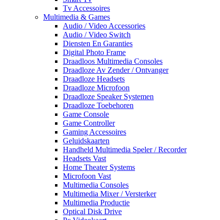
Tv Accessoires
Multimedia & Games
Audio / Video Accessories
Audio / Video Switch
Diensten En Garanties
Digital Photo Frame
Draadloos Multimedia Consoles
Draadloze Av Zender / Ontvanger
Draadloze Headsets
Draadloze Microfoon
Draadloze Speaker Systemen
Draadloze Toebehoren
Game Console
Game Controller
Gaming Accessoires
Geluidskaarten
Handheld Multimedia Speler / Recorder
Headsets Vast
Home Theater Systems
Microfoon Vast
Multimedia Consoles
Multimedia Mixer / Versterker
Multimedia Productie
Optical Disk Drive