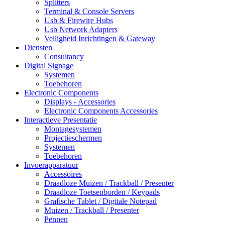
Splitters
Terminal & Console Servers
Usb & Firewire Hubs
Usb Network Adapters
Veiligheid Inrichtingen & Gateway
Diensten
Consultancy
Digital Signage
Systemen
Toebehoren
Electronic Components
Displays - Accessories
Electronic Components Accessories
Interactieve Presentatie
Montagesystemen
Projectieschermen
Systemen
Toebehoren
Invoerapparatuur
Accessoires
Draadloze Muizen / Trackball / Presenter
Draadloze Toetsenborden / Keypads
Grafische Tablet / Digitale Notepad
Muizen / Trackball / Presenter
Pennen