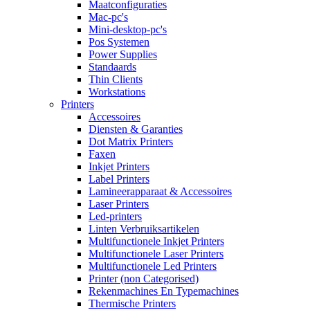
Maatconfiguraties
Mac-pc's
Mini-desktop-pc's
Pos Systemen
Power Supplies
Standaards
Thin Clients
Workstations
Printers
Accessoires
Diensten & Garanties
Dot Matrix Printers
Faxen
Inkjet Printers
Label Printers
Lamineerapparaat & Accessoires
Laser Printers
Led-printers
Linten Verbruiksartikelen
Multifunctionele Inkjet Printers
Multifunctionele Laser Printers
Multifunctionele Led Printers
Printer (non Categorised)
Rekenmachines En Typemachines
Thermische Printers