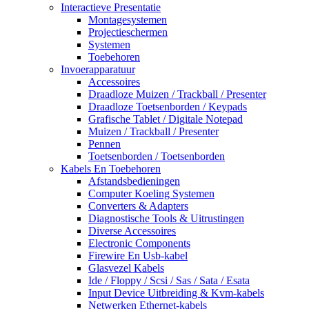
Interactieve Presentatie
Montagesystemen
Projectieschermen
Systemen
Toebehoren
Invoerapparatuur
Accessoires
Draadloze Muizen / Trackball / Presenter
Draadloze Toetsenborden / Keypads
Grafische Tablet / Digitale Notepad
Muizen / Trackball / Presenter
Pennen
Toetsenborden / Toetsenborden
Kabels En Toebehoren
Afstandsbedieningen
Computer Koeling Systemen
Converters & Adapters
Diagnostische Tools & Uitrustingen
Diverse Accessoires
Electronic Components
Firewire En Usb-kabel
Glasvezel Kabels
Ide / Floppy / Scsi / Sas / Sata / Esata
Input Device Uitbreiding & Kvm-kabels
Netwerken Ethernet-kabels