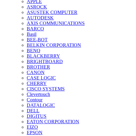
APPLE
ASROCK
ASUSTEK COMPUTER
AUTODESK
AXIS COMMUNICATIONS
BARCO
Basil
BEE-BOT
BELKIN CORPORATION
BENQ
BLACKBERRY
BRIGHTBOARD
BROTHER
CANON
CASE LOGIC
CHERRY
CISCO SYSTEMS
Clevertouch
Contour
DATALOGIC
DELL
DIGITUS
EATON CORPORATION
EIZO
EPSON