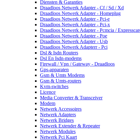
Diensten & Garanties
Draadloos Netwerk Adapter - Cf / Sd / Xd
Draadloos Netwerk Adapter - Homeplug
Draadloos Netwerk Adapter - Pci-e
Draadloos Netwerk Adapter - Pci-x
Draadloos Netwerk Adapter - Pcmcia / Expresscar
Draadloos Netwerk Adapter - Poe
Draadloos Netwerk Adapter - Usb
Draadloos Netwerk Adapterr - Pci
Dsl & Isdn Routers
Dsl En Isdn-modems
Firewall / Vpn / Gateway - Draadloos
Gps-apparaten
Gsm & Umts Modems
Gsm & Umts-routers
Kvm-switches
Licence
Media Converter & Transceiver
Modem
Netwerk Accessoires
Netwerk Adapters
Netwerk Bridges
Netwerk Extender & Repeater
Netwerk Modules
Netwerk Pci Kaart