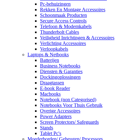
Pc-behuizingen
Rekken En Montage Accessoires
Schoonmaak Producten
Secure Access Controls
Telefoon & Modemkabels
Thunderbolt Cables
Veiligheid Inrichtingen & Accessoires
Verlichting Accessoires
Verloopkabels
Laptops & Netbooks
Batterijen
Business Notebooks
Diensten & Garanties
Dockingoplossingen
Draagtassen
E-book Reader
Macbooks
Notebook (non Categorised)
Notebooks Voor Thuis Gebruik
Overige Accessoires
Power Adapters
Screen Protectors/ Safeguards
Stands
Tablet Pc's
Moederborden/ Geheugen/ Processors