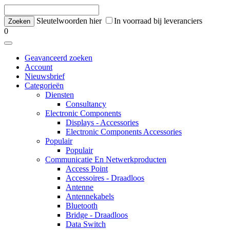
Sleutelwoorden hier
In voorraad bij leveranciers
0
Geavanceerd zoeken
Account
Nieuwsbrief
Categorieën
Diensten
Consultancy
Electronic Components
Displays - Accessories
Electronic Components Accessories
Populair
Populair
Communicatie En Netwerkproducten
Access Point
Accessoires - Draadloos
Antenne
Antennekabels
Bluetooth
Bridge - Draadloos
Data Switch