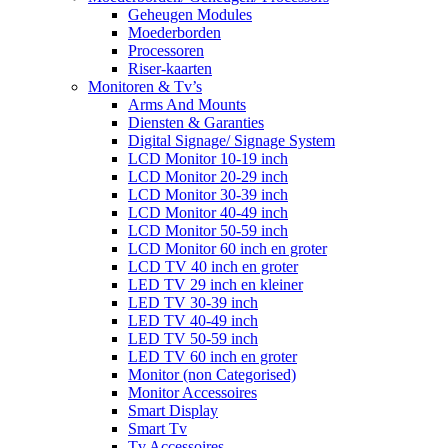
Geheugen Modules
Moederborden
Processoren
Riser-kaarten
Monitoren & Tv’s
Arms And Mounts
Diensten & Garanties
Digital Signage/ Signage System
LCD Monitor 10-19 inch
LCD Monitor 20-29 inch
LCD Monitor 30-39 inch
LCD Monitor 40-49 inch
LCD Monitor 50-59 inch
LCD Monitor 60 inch en groter
LCD TV 40 inch en groter
LED TV 29 inch en kleiner
LED TV 30-39 inch
LED TV 40-49 inch
LED TV 50-59 inch
LED TV 60 inch en groter
Monitor (non Categorised)
Monitor Accessoires
Smart Display
Smart Tv
Tv Accessoires