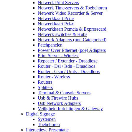
Netwerk Print Servers
Netwerk Time-servers & Toebehoren
Netwerk Video Recorder & Server
Netwerkkaart Pci-e
Netwerkkaart Pci-x
Netwerkkaart Pcmcia & Expresscard
Netwerk-switches & Hubs
Network Adapters (non Categorised)
Patchpanelen
Power Over Ethernet (poe) Adapters
Print Server - Wireless
Repeater / Extender - Draadloze
Router - Dsl / Isdn - Draadloos
Router - Gsm / Umts - Draadloos
Router - Wireless
Routers
Splitters
Terminal & Console Servers
Usb & Firewire Hubs
Usb Network Adapters
Veiligheid Inrichtingen & Gateway
Digital Signage
Systemen
Toebehoren
Interactieve Presentatie