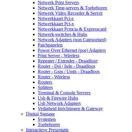
Netwerk Print Servers
Netwerk Time-servers & Toebehoren
Netwerk Video Recorder & Server
Netwerkkaart Pci-e
Netwerkkaart Pci-x
Netwerkkaart Pcmcia & Expresscard
Netwerk-switches & Hubs
Network Adapters (non Categorised)
Patchpanelen
Power Over Ethernet (poe) Adapters
Print Server - Wireless
Repeater / Extender - Draadloze
Router - Dsl / Isdn - Draadloos
Router - Gsm / Umts - Draadloos
Router - Wireless
Routers
Splitters
Terminal & Console Servers
Usb & Firewire Hubs
Usb Network Adapters
Veiligheid Inrichtingen & Gateway
Digital Signage
Systemen
Toebehoren
Interactieve Presentatie