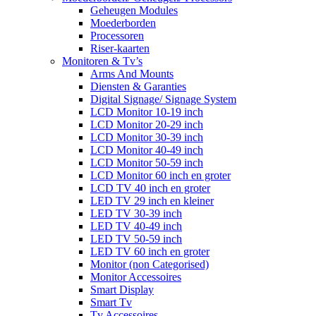
Geheugen Modules
Moederborden
Processoren
Riser-kaarten
Monitoren & Tv’s
Arms And Mounts
Diensten & Garanties
Digital Signage/ Signage System
LCD Monitor 10-19 inch
LCD Monitor 20-29 inch
LCD Monitor 30-39 inch
LCD Monitor 40-49 inch
LCD Monitor 50-59 inch
LCD Monitor 60 inch en groter
LCD TV 40 inch en groter
LED TV 29 inch en kleiner
LED TV 30-39 inch
LED TV 40-49 inch
LED TV 50-59 inch
LED TV 60 inch en groter
Monitor (non Categorised)
Monitor Accessoires
Smart Display
Smart Tv
Tv Accessoires