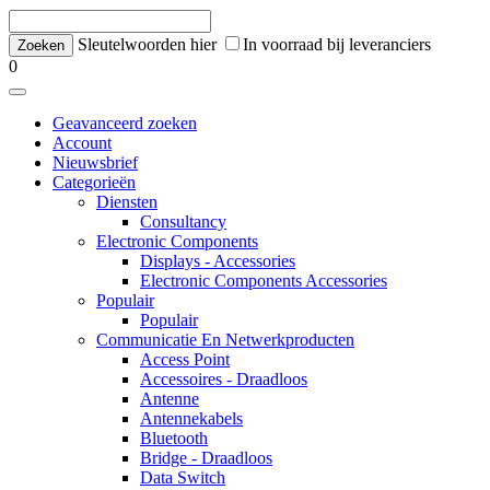
Sleutelwoorden hier
In voorraad bij leveranciers
0
Geavanceerd zoeken
Account
Nieuwsbrief
Categorieën
Diensten
Consultancy
Electronic Components
Displays - Accessories
Electronic Components Accessories
Populair
Populair
Communicatie En Netwerkproducten
Access Point
Accessoires - Draadloos
Antenne
Antennekabels
Bluetooth
Bridge - Draadloos
Data Switch