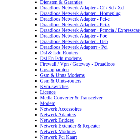
Diensten & Garanties
Draadloos Netwerk Adapter - Cf / Sd / Xd
Draadloos Netwerk Adapter - Homeplug
Draadloos Netwerk Adapter - Pci-e
Draadloos Netwerk Adapter - Pci-x
Draadloos Netwerk Adapter - Pcmcia / Expresscar
Draadloos Netwerk Adapter - Poe
Draadloos Netwerk Adapter - Usb
Draadloos Netwerk Adapterr - Pci
Dsl & Isdn Routers
Dsl En Isdn-modems
Firewall / Vpn / Gateway - Draadloos
Gps-apparaten
Gsm & Umts Modems
Gsm & Umts-routers
Kvm-switches
Licence
Media Converter & Transceiver
Modem
Netwerk Accessoires
Netwerk Adapters
Netwerk Bridges
Netwerk Extender & Repeater
Netwerk Modules
Netwerk Pci Kaart