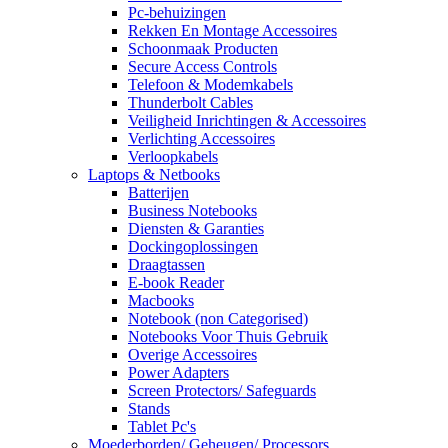
Pc-behuizingen
Rekken En Montage Accessoires
Schoonmaak Producten
Secure Access Controls
Telefoon & Modemkabels
Thunderbolt Cables
Veiligheid Inrichtingen & Accessoires
Verlichting Accessoires
Verloopkabels
Laptops & Netbooks
Batterijen
Business Notebooks
Diensten & Garanties
Dockingoplossingen
Draagtassen
E-book Reader
Macbooks
Notebook (non Categorised)
Notebooks Voor Thuis Gebruik
Overige Accessoires
Power Adapters
Screen Protectors/ Safeguards
Stands
Tablet Pc's
Moederborden/ Geheugen/ Processors