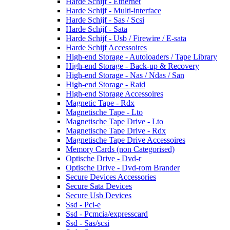
Harde Schijf - Ethernet
Harde Schijf - Multi-interface
Harde Schijf - Sas / Scsi
Harde Schijf - Sata
Harde Schijf - Usb / Firewire / E-sata
Harde Schijf Accessoires
High-end Storage - Autoloaders / Tape Library
High-end Storage - Back-up & Recovery
High-end Storage - Nas / Ndas / San
High-end Storage - Raid
High-end Storage Accessoires
Magnetic Tape - Rdx
Magnetische Tape - Lto
Magnetische Tape Drive - Lto
Magnetische Tape Drive - Rdx
Magnetische Tape Drive Accessoires
Memory Cards (non Categorised)
Optische Drive - Dvd-r
Optische Drive - Dvd-rom Brander
Secure Devices Accessories
Secure Sata Devices
Secure Usb Devices
Ssd - Pci-e
Ssd - Pcmcia/expresscard
Ssd - Sas/scsi