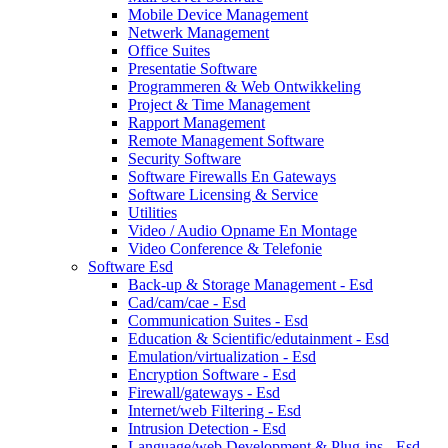
Mobile Device Management
Netwerk Management
Office Suites
Presentatie Software
Programmeren & Web Ontwikkeling
Project & Time Management
Rapport Management
Remote Management Software
Security Software
Software Firewalls En Gateways
Software Licensing & Service
Utilities
Video / Audio Opname En Montage
Video Conference & Telefonie
Software Esd
Back-up & Storage Management - Esd
Cad/cam/cae - Esd
Communication Suites - Esd
Education & Scientific/edutainment - Esd
Emulation/virtualization - Esd
Encryption Software - Esd
Firewall/gateways - Esd
Internet/web Filtering - Esd
Intrusion Detection - Esd
Language/web Development & Plug-ins - Esd