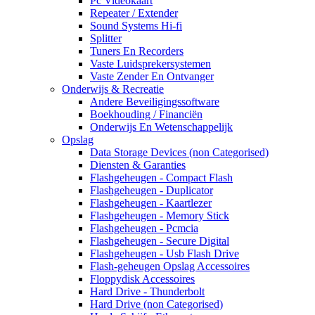
Pc Videokaart
Repeater / Extender
Sound Systems Hi-fi
Splitter
Tuners En Recorders
Vaste Luidsprekersystemen
Vaste Zender En Ontvanger
Onderwijs & Recreatie
Andere Beveiligingssoftware
Boekhouding / Financiën
Onderwijs En Wetenschappelijk
Opslag
Data Storage Devices (non Categorised)
Diensten & Garanties
Flashgeheugen - Compact Flash
Flashgeheugen - Duplicator
Flashgeheugen - Kaartlezer
Flashgeheugen - Memory Stick
Flashgeheugen - Pcmcia
Flashgeheugen - Secure Digital
Flashgeheugen - Usb Flash Drive
Flash-geheugen Opslag Accessoires
Floppydisk Accessoires
Hard Drive - Thunderbolt
Hard Drive (non Categorised)