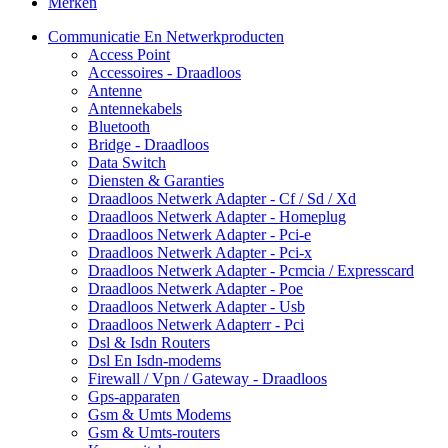
Merken
Communicatie En Netwerkproducten
Access Point
Accessoires - Draadloos
Antenne
Antennekabels
Bluetooth
Bridge - Draadloos
Data Switch
Diensten & Garanties
Draadloos Netwerk Adapter - Cf / Sd / Xd
Draadloos Netwerk Adapter - Homeplug
Draadloos Netwerk Adapter - Pci-e
Draadloos Netwerk Adapter - Pci-x
Draadloos Netwerk Adapter - Pcmcia / Expresscard
Draadloos Netwerk Adapter - Poe
Draadloos Netwerk Adapter - Usb
Draadloos Netwerk Adapterr - Pci
Dsl & Isdn Routers
Dsl En Isdn-modems
Firewall / Vpn / Gateway - Draadloos
Gps-apparaten
Gsm & Umts Modems
Gsm & Umts-routers