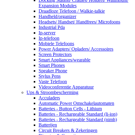
Docking Station/ Cradles/ Holders/ Wallmount/
Expansion Modules
Draadloze Telefoon / Walkie-talkie
Handheld/organizer
Headsets/ Handset/ Handfrees/ Microfoons
Industrial Pda
Ip-server
Ip-telefoon
Mobiele Telefoons
Power Adapters/ Opladers/ Accessoires
Screen Protectors
Smart Appliances/wearable
Smart Phones
Speaker Phone
Stylus Pens
Vaste Telefoon
Videoconferentie Apparatuur
Ups & Stroombescherming
Acculaders
Automatic Power Omschakelautomaten
Batteries - Button Cells - Lithium
Batteries - Rechargeable Standard (li-ion)
Batteries - Rechargeable Standard (nimh)
Batterijen
Circuit Breakers & Zekeringen