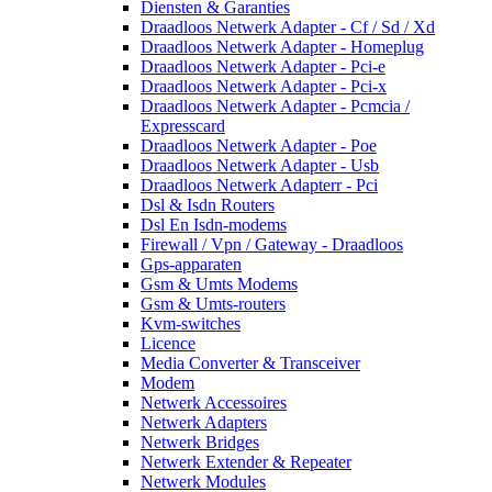
Diensten & Garanties
Draadloos Netwerk Adapter - Cf / Sd / Xd
Draadloos Netwerk Adapter - Homeplug
Draadloos Netwerk Adapter - Pci-e
Draadloos Netwerk Adapter - Pci-x
Draadloos Netwerk Adapter - Pcmcia /
Expresscard
Draadloos Netwerk Adapter - Poe
Draadloos Netwerk Adapter - Usb
Draadloos Netwerk Adapterr - Pci
Dsl & Isdn Routers
Dsl En Isdn-modems
Firewall / Vpn / Gateway - Draadloos
Gps-apparaten
Gsm & Umts Modems
Gsm & Umts-routers
Kvm-switches
Licence
Media Converter & Transceiver
Modem
Netwerk Accessoires
Netwerk Adapters
Netwerk Bridges
Netwerk Extender & Repeater
Netwerk Modules