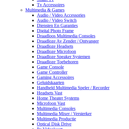
Tv Accessoires
Multimedia & Games
Audio / Video Accessories
Audio / Video Switch
Diensten En Garanties
Digital Photo Frame
Draadloos Multimedia Consoles
Draadloze Av Zender / Ontvanger
Draadloze Headsets
Draadloze Microfoon
Draadloze Speaker Systemen
Draadloze Toebehoren
Game Console
Game Controller
Gaming Accessoires
Geluidskaarten
Handheld Multimedia Speler / Recorder
Headsets Vast
Home Theater Systems
Microfoon Vast
Multimedia Consoles
Multimedia Mixer / Versterker
Multimedia Productie
Optical Disk Drive