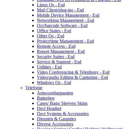
Linux Os - Esd
Mail Client/plug-ins - Esd
Mobile Device Management - Esd
Networking Management - Esd
Ocr/barcode Software - Esd
Office Suites - Esd
Other Os - Esd
Project/time Management - Esd
Remote Access - Esd
Report Management - Esd
Security Suites - Esd
Service & Support - Esd
Utilities - Esd
Video Conferencing & Telephony - Esd
Video/audio Editing & Capturing - Esd
Windows Os - Esd
Telefonie
Antwoordapparaten
Batterijen
Cases/ Bags/ Sleeves/ Skins
Dect Headset
Dect Systems & Accessories
Diensten & Garanties
Diverse Accessoires