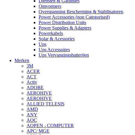
Diensten & Garanties
Omvormers
Overspanning Bescherming & Stabilisatoren
Power Accessories (non Categorised)
Power Distribution Units
Power Supplies & Adapters
Powerkabels
Solar & Acessories
Ups
Ups Accessoires
Ups Vervangingsbatterijen
Merken
3M
ACER
ACT
Activ
ADOBE
AEROHIVE
AEROHIVE
ALLIED TELESIS
AMD
ANY
AOC
AOPEN - COMPUTER
APC/ MGE