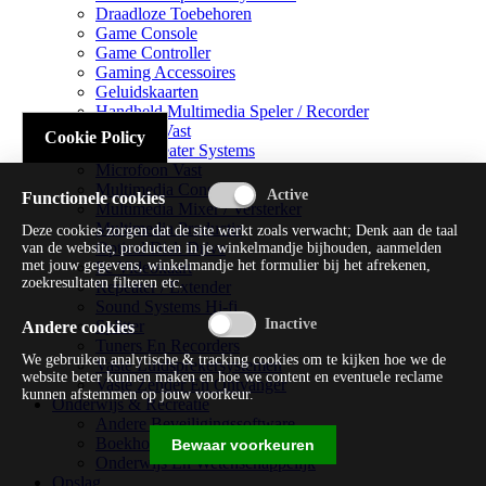
Draadloze Toebehoren
Game Console
Game Controller
Gaming Accessoires
Geluidskaarten
Handheld Multimedia Speler / Recorder
Headsets Vast
Cookie Policy
Home Theater Systems
Microfoon Vast
Multimedia Consoles
Functionele cookies
Multimedia Mixer / Versterker
Multimedia Productie
Deze cookies zorgen dat de site werkt zoals verwacht; Denk aan de taal
Optical Disk Drive
van de website, producten in je winkelmandje bijhouden, aanmelden
met jouw gegevens, winkelmandje het formulier bij het afrekenen,
Pc Videokaart
zoekresultaten filteren etc.
Repeater / Extender
Sound Systems Hi-fi
Splitter
Andere cookies
Tuners En Recorders
We gebruiken analytische & tracking cookies om te kijken hoe we de
Vaste Luidsprekersystemen
website beter kunnen maken en hoe we content en eventuele reclame
Vaste Zender En Ontvanger
kunnen afstemmen op jouw voorkeur.
Onderwijs & Recreatie
Andere Beveiligingssoftware
Boekhouding / Financiën
Bewaar voorkeuren
Onderwijs En Wetenschappelijk
Opslag