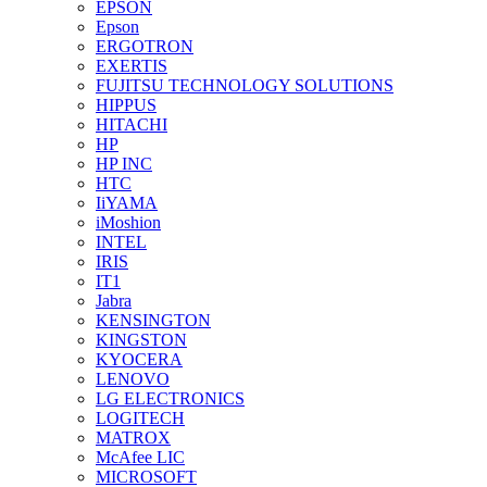
EPSON
Epson
ERGOTRON
EXERTIS
FUJITSU TECHNOLOGY SOLUTIONS
HIPPUS
HITACHI
HP
HP INC
HTC
IiYAMA
iMoshion
INTEL
IRIS
IT1
Jabra
KENSINGTON
KINGSTON
KYOCERA
LENOVO
LG ELECTRONICS
LOGITECH
MATROX
McAfee LIC
MICROSOFT