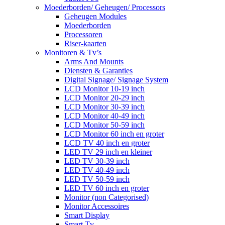
Moederborden/ Geheugen/ Processors
Geheugen Modules
Moederborden
Processoren
Riser-kaarten
Monitoren & Tv’s
Arms And Mounts
Diensten & Garanties
Digital Signage/ Signage System
LCD Monitor 10-19 inch
LCD Monitor 20-29 inch
LCD Monitor 30-39 inch
LCD Monitor 40-49 inch
LCD Monitor 50-59 inch
LCD Monitor 60 inch en groter
LCD TV 40 inch en groter
LED TV 29 inch en kleiner
LED TV 30-39 inch
LED TV 40-49 inch
LED TV 50-59 inch
LED TV 60 inch en groter
Monitor (non Categorised)
Monitor Accessoires
Smart Display
Smart Tv