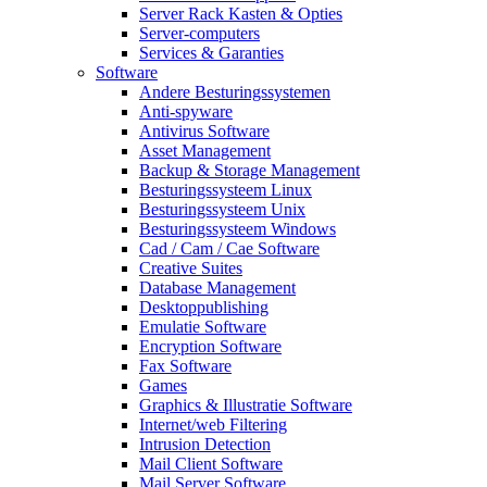
Server Rack Kasten & Opties
Server-computers
Services & Garanties
Software
Andere Besturingssystemen
Anti-spyware
Antivirus Software
Asset Management
Backup & Storage Management
Besturingssysteem Linux
Besturingssysteem Unix
Besturingssysteem Windows
Cad / Cam / Cae Software
Creative Suites
Database Management
Desktoppublishing
Emulatie Software
Encryption Software
Fax Software
Games
Graphics & Illustratie Software
Internet/web Filtering
Intrusion Detection
Mail Client Software
Mail Server Software