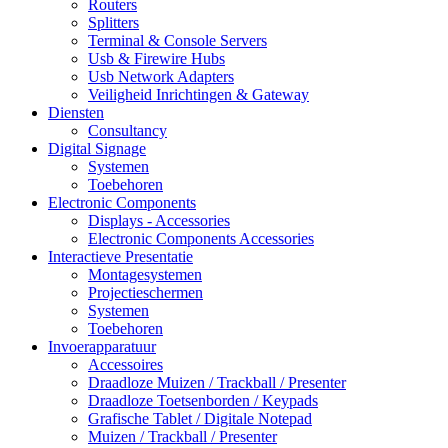
Routers
Splitters
Terminal & Console Servers
Usb & Firewire Hubs
Usb Network Adapters
Veiligheid Inrichtingen & Gateway
Diensten
Consultancy
Digital Signage
Systemen
Toebehoren
Electronic Components
Displays - Accessories
Electronic Components Accessories
Interactieve Presentatie
Montagesystemen
Projectieschermen
Systemen
Toebehoren
Invoerapparatuur
Accessoires
Draadloze Muizen / Trackball / Presenter
Draadloze Toetsenborden / Keypads
Grafische Tablet / Digitale Notepad
Muizen / Trackball / Presenter