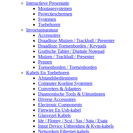
Interactieve Presentatie
Montagesystemen
Projectieschermen
Systemen
Toebehoren
Invoerapparatuur
Accessoires
Draadloze Muizen / Trackball / Presenter
Draadloze Toetsenborden / Keypads
Grafische Tablet / Digitale Notepad
Muizen / Trackball / Presenter
Pennen
Toetsenborden / Toetsenborden
Kabels En Toebehoren
Afstandsbedieningen
Computer Koeling Systemen
Converters & Adapters
Diagnostische Tools & Uitrustingen
Diverse Accessoires
Electronic Components
Firewire En Usb-kabel
Glasvezel Kabels
Ide / Floppy / Scsi / Sas / Sata / Esata
Input Device Uitbreiding & Kvm-kabels
Netwerken Ethernet-kabels