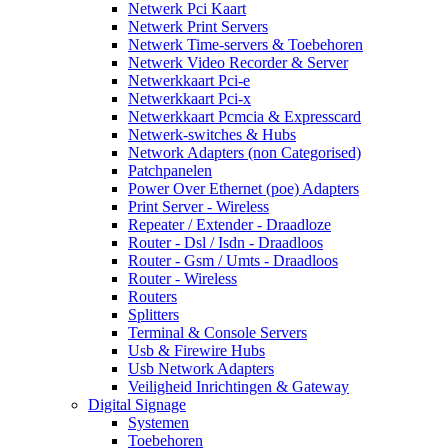
Netwerk Pci Kaart
Netwerk Print Servers
Netwerk Time-servers & Toebehoren
Netwerk Video Recorder & Server
Netwerkkaart Pci-e
Netwerkkaart Pci-x
Netwerkkaart Pcmcia & Expresscard
Netwerk-switches & Hubs
Network Adapters (non Categorised)
Patchpanelen
Power Over Ethernet (poe) Adapters
Print Server - Wireless
Repeater / Extender - Draadloze
Router - Dsl / Isdn - Draadloos
Router - Gsm / Umts - Draadloos
Router - Wireless
Routers
Splitters
Terminal & Console Servers
Usb & Firewire Hubs
Usb Network Adapters
Veiligheid Inrichtingen & Gateway
Digital Signage
Systemen
Toebehoren