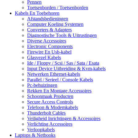
Pennen
Toetsenborden / Toetsenborden
Kabels En Toebehoren
Afstandsbedieningen
Computer Koeling Systemen
Converters & Adapters
Diagnostische Tools & Uitrustingen
Diverse Accessoires
Electronic Components
Firewire En Usb-kabel
Glasvezel Kabels
Ide / Floppy / Scsi / Sas / Sata / Esata
Input Device Uitbreiding & Kvm-kabels
Netwerken Ethernet-kabels
Parallel / Serieel / Console Kabels
Pc-behuizingen
Rekken En Montage Accessoires
Schoonmaak Producten
Secure Access Controls
Telefoon & Modemkabels
Thunderbolt Cables
Veiligheid Inrichtingen & Accessoires
Verlichting Accessoires
Verloopkabels
Laptops & Netbooks