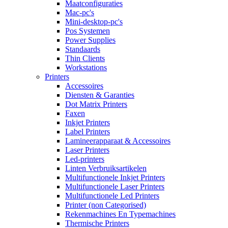
Maatconfiguraties
Mac-pc's
Mini-desktop-pc's
Pos Systemen
Power Supplies
Standaards
Thin Clients
Workstations
Printers
Accessoires
Diensten & Garanties
Dot Matrix Printers
Faxen
Inkjet Printers
Label Printers
Lamineerapparaat & Accessoires
Laser Printers
Led-printers
Linten Verbruiksartikelen
Multifunctionele Inkjet Printers
Multifunctionele Laser Printers
Multifunctionele Led Printers
Printer (non Categorised)
Rekenmachines En Typemachines
Thermische Printers