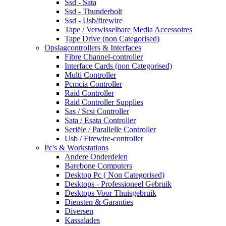
Ssd - Sata
Ssd - Thunderbolt
Ssd - Usb/firewire
Tape / Verwisselbare Media Accessoires
Tape Drive (non Categorised)
Opslagcontrollers & Interfaces
Fibre Channel-controller
Interface Cards (non Categorised)
Multi Controller
Pcmcia Controller
Raid Controller
Raid Controller Supplies
Sas / Scsi Controller
Sata / Esata Controller
Seriële / Parallelle Controller
Usb / Firewire-controller
Pc's & Workstations
Andere Onderdelen
Barebone Computers
Desktop Pc ( Non Categorised)
Desktops - Professioneel Gebruik
Desktops Voor Thuisgebruik
Diensten & Garanties
Diversen
Kassalades