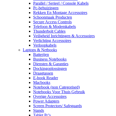
Parallel / Serieel / Console Kabels
Pc-behuizingen
Rekken En Montage Accessoires
Schoonmaak Producten
Secure Access Controls
Telefoon & Modemkabels
Thunderbolt Cables
Veiligheid Inrichtingen & Accessoires
Verlichting Accessoires
Verloopkabels
Laptops & Netbooks
Batterijen
Business Notebooks
Diensten & Garanties
Dockingoplossingen
Draagtassen
E-book Reader
Macbooks
Notebook (non Categorised)
Notebooks Voor Thuis Gebruik
Overige Accessoires
Power Adapters
Screen Protectors/ Safeguards
Stands
Tablet Pc's