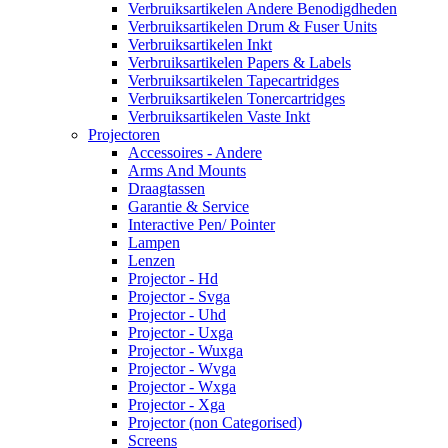
Verbruiksartikelen Andere Benodigdheden
Verbruiksartikelen Drum & Fuser Units
Verbruiksartikelen Inkt
Verbruiksartikelen Papers & Labels
Verbruiksartikelen Tapecartridges
Verbruiksartikelen Tonercartridges
Verbruiksartikelen Vaste Inkt
Projectoren
Accessoires - Andere
Arms And Mounts
Draagtassen
Garantie & Service
Interactive Pen/ Pointer
Lampen
Lenzen
Projector - Hd
Projector - Svga
Projector - Uhd
Projector - Uxga
Projector - Wuxga
Projector - Wvga
Projector - Wxga
Projector - Xga
Projector (non Categorised)
Screens