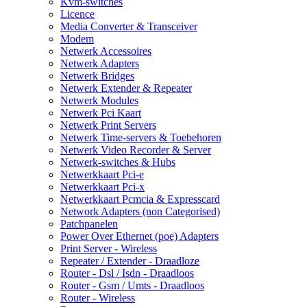
Kvm-switches
Licence
Media Converter & Transceiver
Modem
Netwerk Accessoires
Netwerk Adapters
Netwerk Bridges
Netwerk Extender & Repeater
Netwerk Modules
Netwerk Pci Kaart
Netwerk Print Servers
Netwerk Time-servers & Toebehoren
Netwerk Video Recorder & Server
Netwerk-switches & Hubs
Netwerkkaart Pci-e
Netwerkkaart Pci-x
Netwerkkaart Pcmcia & Expresscard
Network Adapters (non Categorised)
Patchpanelen
Power Over Ethernet (poe) Adapters
Print Server - Wireless
Repeater / Extender - Draadloze
Router - Dsl / Isdn - Draadloos
Router - Gsm / Umts - Draadloos
Router - Wireless