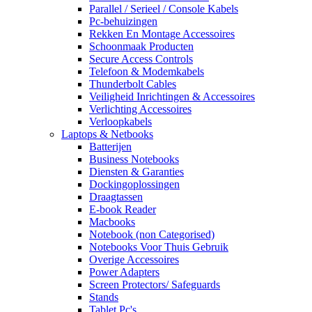
Parallel / Serieel / Console Kabels
Pc-behuizingen
Rekken En Montage Accessoires
Schoonmaak Producten
Secure Access Controls
Telefoon & Modemkabels
Thunderbolt Cables
Veiligheid Inrichtingen & Accessoires
Verlichting Accessoires
Verloopkabels
Laptops & Netbooks
Batterijen
Business Notebooks
Diensten & Garanties
Dockingoplossingen
Draagtassen
E-book Reader
Macbooks
Notebook (non Categorised)
Notebooks Voor Thuis Gebruik
Overige Accessoires
Power Adapters
Screen Protectors/ Safeguards
Stands
Tablet Pc's