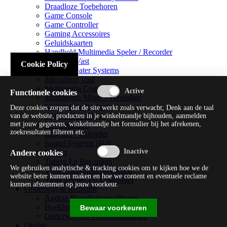
Draadloze Toebehoren
Game Console
Game Controller
Gaming Accessoires
Geluidskaarten
Handheld Multimedia Speler / Recorder
Headsets Vast
Cookie Policy
Home Theater Systems
Microfoon Vast
Multimedia Consoles
Functionele cookies
Multimedia Mixer / Versterker
Multimedia Productie
Deze cookies zorgen dat de site werkt zoals verwacht; Denk aan de taal
Optical Disk Drive
van de website, producten in je winkelmandje bijhouden, aanmelden
met jouw gegevens, winkelmandje het formulier bij het afrekenen,
Pc Videokaart
zoekresultaten filteren etc.
Repeater / Extender
Sound Systems Hi-fi
Splitter
Andere cookies
Tuners En Recorders
We gebruiken analytische & tracking cookies om te kijken hoe we de
Vaste Luidsprekersystemen
website beter kunnen maken en hoe we content en eventuele reclame
Vaste Zender En Ontvanger
kunnen afstemmen op jouw voorkeur.
Onderwijs & Recreatie
Andere Beveiligingssoftware
Boekhouding / Financiën
Bewaar voorkeuren
Onderwijs En Wetenschappelijk
Opslag