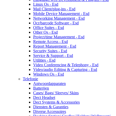
Linux Os - Esd
Mail Client/plug-ins - Esd
Mobile Device Management - Esd
Networking Management - Esd
Ocr/barcode Software - Esd
Office Suites - Esd
Other Os - Esd
Project/time Management - Esd
Remote Access - Esd
Report Management - Esd
Security Suites - Esd
Service & Support - Esd
Utilities - Esd
Video Conferencing & Telephony - Esd
Video/audio Editing & Capturing - Esd
Windows Os - Esd
Telefonie
Antwoordapparaten
Batterijen
Cases/ Bags/ Sleeves/ Skins
Dect Headset
Dect Systems & Accessories
Diensten & Garanties
Diverse Accessoires