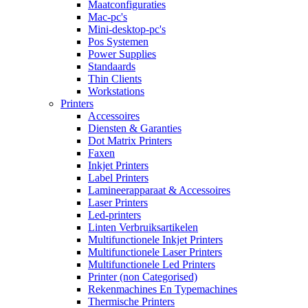
Maatconfiguraties
Mac-pc's
Mini-desktop-pc's
Pos Systemen
Power Supplies
Standaards
Thin Clients
Workstations
Printers
Accessoires
Diensten & Garanties
Dot Matrix Printers
Faxen
Inkjet Printers
Label Printers
Lamineerapparaat & Accessoires
Laser Printers
Led-printers
Linten Verbruiksartikelen
Multifunctionele Inkjet Printers
Multifunctionele Laser Printers
Multifunctionele Led Printers
Printer (non Categorised)
Rekenmachines En Typemachines
Thermische Printers