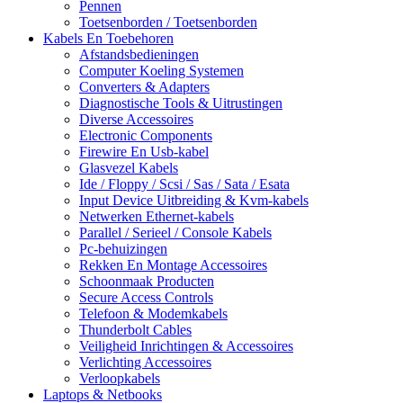
Pennen
Toetsenborden / Toetsenborden
Kabels En Toebehoren
Afstandsbedieningen
Computer Koeling Systemen
Converters & Adapters
Diagnostische Tools & Uitrustingen
Diverse Accessoires
Electronic Components
Firewire En Usb-kabel
Glasvezel Kabels
Ide / Floppy / Scsi / Sas / Sata / Esata
Input Device Uitbreiding & Kvm-kabels
Netwerken Ethernet-kabels
Parallel / Serieel / Console Kabels
Pc-behuizingen
Rekken En Montage Accessoires
Schoonmaak Producten
Secure Access Controls
Telefoon & Modemkabels
Thunderbolt Cables
Veiligheid Inrichtingen & Accessoires
Verlichting Accessoires
Verloopkabels
Laptops & Netbooks