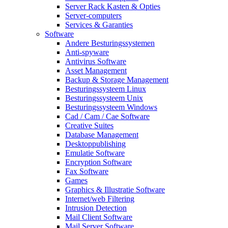
Server Rack Kasten & Opties
Server-computers
Services & Garanties
Software
Andere Besturingssystemen
Anti-spyware
Antivirus Software
Asset Management
Backup & Storage Management
Besturingssysteem Linux
Besturingssysteem Unix
Besturingssysteem Windows
Cad / Cam / Cae Software
Creative Suites
Database Management
Desktoppublishing
Emulatie Software
Encryption Software
Fax Software
Games
Graphics & Illustratie Software
Internet/web Filtering
Intrusion Detection
Mail Client Software
Mail Server Software