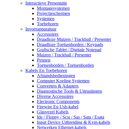
Interactieve Presentatie
Montagesystemen
Projectieschermen
Systemen
Toebehoren
Invoerapparatuur
Accessoires
Draadloze Muizen / Trackball / Presenter
Draadloze Toetsenborden / Keypads
Grafische Tablet / Digitale Notepad
Muizen / Trackball / Presenter
Pennen
Toetsenborden / Toetsenborden
Kabels En Toebehoren
Afstandsbedieningen
Computer Koeling Systemen
Converters & Adapters
Diagnostische Tools & Uitrustingen
Diverse Accessoires
Electronic Components
Firewire En Usb-kabel
Glasvezel Kabels
Ide / Floppy / Scsi / Sas / Sata / Esata
Input Device Uitbreiding & Kvm-kabels
Netwerken Ethernet-kabels