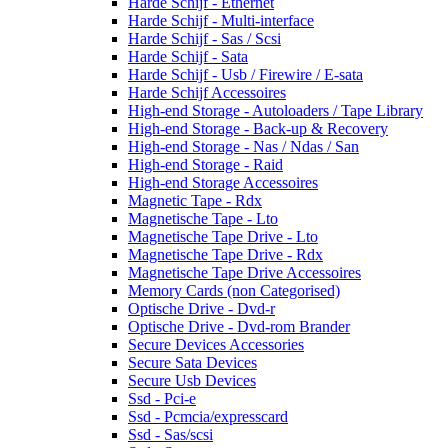
Harde Schijf - Ethernet
Harde Schijf - Multi-interface
Harde Schijf - Sas / Scsi
Harde Schijf - Sata
Harde Schijf - Usb / Firewire / E-sata
Harde Schijf Accessoires
High-end Storage - Autoloaders / Tape Library
High-end Storage - Back-up & Recovery
High-end Storage - Nas / Ndas / San
High-end Storage - Raid
High-end Storage Accessoires
Magnetic Tape - Rdx
Magnetische Tape - Lto
Magnetische Tape Drive - Lto
Magnetische Tape Drive - Rdx
Magnetische Tape Drive Accessoires
Memory Cards (non Categorised)
Optische Drive - Dvd-r
Optische Drive - Dvd-rom Brander
Secure Devices Accessories
Secure Sata Devices
Secure Usb Devices
Ssd - Pci-e
Ssd - Pcmcia/expresscard
Ssd - Sas/scsi