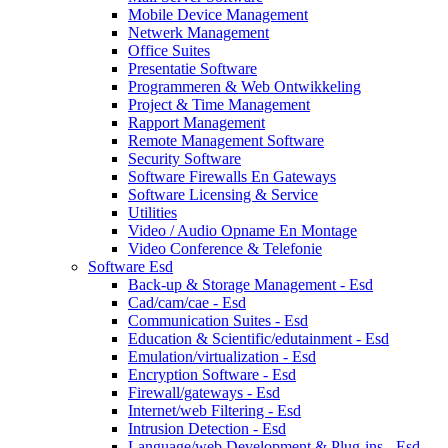
Mobile Device Management
Netwerk Management
Office Suites
Presentatie Software
Programmeren & Web Ontwikkeling
Project & Time Management
Rapport Management
Remote Management Software
Security Software
Software Firewalls En Gateways
Software Licensing & Service
Utilities
Video / Audio Opname En Montage
Video Conference & Telefonie
Software Esd
Back-up & Storage Management - Esd
Cad/cam/cae - Esd
Communication Suites - Esd
Education & Scientific/edutainment - Esd
Emulation/virtualization - Esd
Encryption Software - Esd
Firewall/gateways - Esd
Internet/web Filtering - Esd
Intrusion Detection - Esd
Language/web Development & Plug-ins - Esd