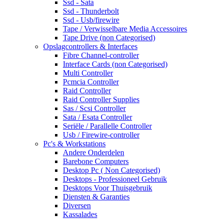
Ssd - Sata
Ssd - Thunderbolt
Ssd - Usb/firewire
Tape / Verwisselbare Media Accessoires
Tape Drive (non Categorised)
Opslagcontrollers & Interfaces
Fibre Channel-controller
Interface Cards (non Categorised)
Multi Controller
Pcmcia Controller
Raid Controller
Raid Controller Supplies
Sas / Scsi Controller
Sata / Esata Controller
Seriële / Parallelle Controller
Usb / Firewire-controller
Pc's & Workstations
Andere Onderdelen
Barebone Computers
Desktop Pc ( Non Categorised)
Desktops - Professioneel Gebruik
Desktops Voor Thuisgebruik
Diensten & Garanties
Diversen
Kassalades