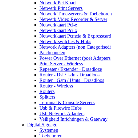
Netwerk Pci Kaart
Netwerk Print Servers
Netwerk Time-servers & Toebehoren
Netwerk Video Recorder & Server
Netwerkkaart Pci-e
Netwerkkaart Pci-x
Netwerkkaart Pcmcia & Expresscard
Netwerk-switches & Hubs
Network Adapters (non Categorised)
Patchpanelen
Power Over Ethernet (poe) Adapters
Print Server - Wireless
Repeater / Extender - Draadloze
Router - Dsl / Isdn - Draadloos
Router - Gsm / Umts - Draadloos
Router - Wireless
Routers
Splitters
Terminal & Console Servers
Usb & Firewire Hubs
Usb Network Adapters
Veiligheid Inrichtingen & Gateway
Digital Signage
Systemen
Toebehoren