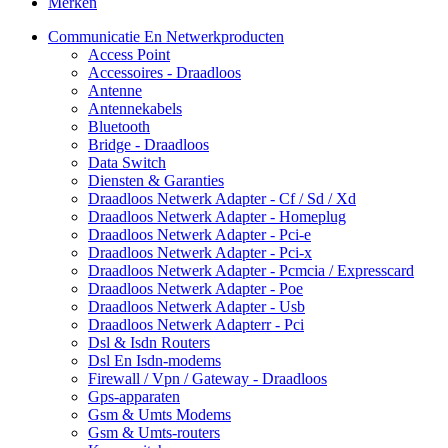
Merken
Communicatie En Netwerkproducten
Access Point
Accessoires - Draadloos
Antenne
Antennekabels
Bluetooth
Bridge - Draadloos
Data Switch
Diensten & Garanties
Draadloos Netwerk Adapter - Cf / Sd / Xd
Draadloos Netwerk Adapter - Homeplug
Draadloos Netwerk Adapter - Pci-e
Draadloos Netwerk Adapter - Pci-x
Draadloos Netwerk Adapter - Pcmcia / Expresscard
Draadloos Netwerk Adapter - Poe
Draadloos Netwerk Adapter - Usb
Draadloos Netwerk Adapterr - Pci
Dsl & Isdn Routers
Dsl En Isdn-modems
Firewall / Vpn / Gateway - Draadloos
Gps-apparaten
Gsm & Umts Modems
Gsm & Umts-routers