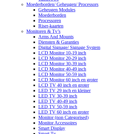
Moederborden/ Geheugen/ Processors
Geheugen Modules
Moederborden
Processoren
Riser-kaarten
Monitoren & Tv’s
Arms And Mounts
Diensten & Garanties
Digital Signage/ Signage System
LCD Monitor 10-19 inch
LCD Monitor 20-29 inch
LCD Monitor 30-39 inch
LCD Monitor 40-49 inch
LCD Monitor 50-59 inch
LCD Monitor 60 inch en groter
LCD TV 40 inch en groter
LED TV 29 inch en kleiner
LED TV 30-39 inch
LED TV 40-49 inch
LED TV 50-59 inch
LED TV 60 inch en groter
Monitor (non Categorised)
Monitor Accessoires
Smart Display
Smart Tv