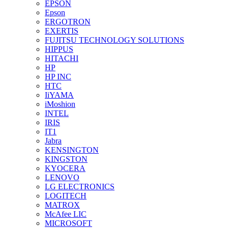
EPSON
Epson
ERGOTRON
EXERTIS
FUJITSU TECHNOLOGY SOLUTIONS
HIPPUS
HITACHI
HP
HP INC
HTC
IiYAMA
iMoshion
INTEL
IRIS
IT1
Jabra
KENSINGTON
KINGSTON
KYOCERA
LENOVO
LG ELECTRONICS
LOGITECH
MATROX
McAfee LIC
MICROSOFT