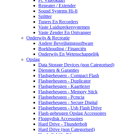
Pc Videokaart
Repeater / Extender
Sound Systems Hi-fi
Splitter
Tuners En Recorders
Vaste Luidsprekersystemen
Vaste Zender En Ontvanger
Onderwijs & Recreatie
Andere Beveiligingssoftware
Boekhouding / Financiën
Onderwijs En Wetenschappelijk
Opslag
Data Storage Devices (non Categorised)
Diensten & Garanties
Flashgeheugen - Compact Flash
Flashgeheugen - Duplicator
Flashgeheugen - Kaartlezer
Flashgeheugen - Memory Stick
Flashgeheugen - Pcmcia
Flashgeheugen - Secure Digital
Flashgeheugen - Usb Flash Drive
Flash-geheugen Opslag Accessoires
Floppydisk Accessoires
Hard Drive - Thunderbolt
Hard Drive (non Categorised)