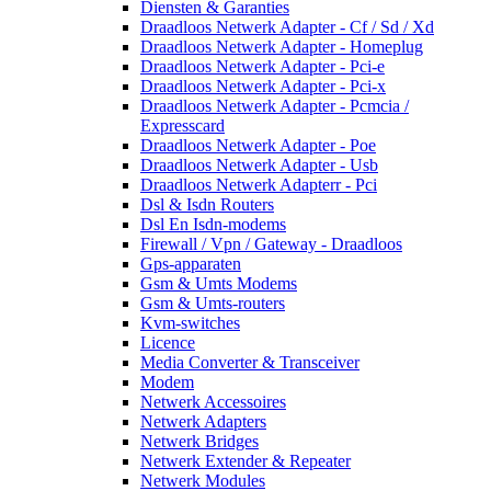
Diensten & Garanties
Draadloos Netwerk Adapter - Cf / Sd / Xd
Draadloos Netwerk Adapter - Homeplug
Draadloos Netwerk Adapter - Pci-e
Draadloos Netwerk Adapter - Pci-x
Draadloos Netwerk Adapter - Pcmcia /
Expresscard
Draadloos Netwerk Adapter - Poe
Draadloos Netwerk Adapter - Usb
Draadloos Netwerk Adapterr - Pci
Dsl & Isdn Routers
Dsl En Isdn-modems
Firewall / Vpn / Gateway - Draadloos
Gps-apparaten
Gsm & Umts Modems
Gsm & Umts-routers
Kvm-switches
Licence
Media Converter & Transceiver
Modem
Netwerk Accessoires
Netwerk Adapters
Netwerk Bridges
Netwerk Extender & Repeater
Netwerk Modules