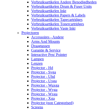
Verbruiksartikelen Andere Benodigdheden
Verbruiksartikelen Drum & Fuser Units
Verbruiksartikelen Inkt
Verbruiksartikelen Papers & Labels
Verbruiksartikelen Tapecartridges
Verbruiksartikelen Tonercartridges
Verbruiksartikelen Vaste Inkt
Projectoren
Accessoires - Andere
Arms And Mounts
Draagtassen
Garantie & Service
Interactive Pen/ Pointer
Lampen
Lenzen
Projector - Hd
Projector - Svga
Projector - Uhd
Projector - Uxga
Projector - Wuxga
Projector - Wvga
Projector - Wxga
Projector - Xga
Projector (non Categorised)
Screens