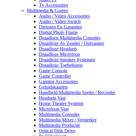
Tv Accessoires
Multimedia & Games
Audio / Video Accessories
Audio / Video Switch
Diensten En Garanties
Digital Photo Frame
Draadloos Multimedia Consoles
Draadloze Av Zender / Ontvanger
Draadloze Headsets
Draadloze Microfoon
Draadloze Speaker Systemen
Draadloze Toebehoren
Game Console
Game Controller
Gaming Accessoires
Geluidskaarten
Handheld Multimedia Speler / Recorder
Headsets Vast
Home Theater Systems
Microfoon Vast
Multimedia Consoles
Multimedia Mixer / Versterker
Multimedia Productie
Optical Disk Drive