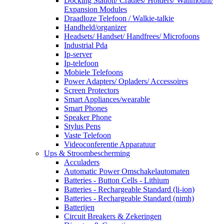
Docking Station/ Cradles/ Holders/ Wallmount/
Expansion Modules
Draadloze Telefoon / Walkie-talkie
Handheld/organizer
Headsets/ Handset/ Handfrees/ Microfoons
Industrial Pda
Ip-server
Ip-telefoon
Mobiele Telefoons
Power Adapters/ Opladers/ Accessoires
Screen Protectors
Smart Appliances/wearable
Smart Phones
Speaker Phone
Stylus Pens
Vaste Telefoon
Videoconferentie Apparatuur
Ups & Stroombescherming
Acculaders
Automatic Power Omschakelautomaten
Batteries - Button Cells - Lithium
Batteries - Rechargeable Standard (li-ion)
Batteries - Rechargeable Standard (nimh)
Batterijen
Circuit Breakers & Zekeringen