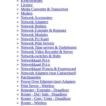
Kvm-switches
Licence
Media Converter & Transceiver
Modem
Netwerk Accessoires
Netwerk Adapters
Netwerk Bridges
Netwerk Extender & Repeater
Netwerk Modules
Netwerk Pci Kaart
Netwerk Print Servers
Netwerk Time-servers & Toebehoren
Netwerk Video Recorder & Server
Netwerk-switches & Hubs
Netwerkkaart Pci-e
Netwerkkaart Pci-x
Netwerkkaart Pcmcia & Expresscard
Network Adapters (non Categorised)
Patchpanelen
Power Over Ethernet (poe) Adapters
Print Server - Wireless
Repeater / Extender - Draadloze
Router - Dsl / Isdn - Draadloos
Router - Gsm / Umts - Draadloos
Router - Wireless