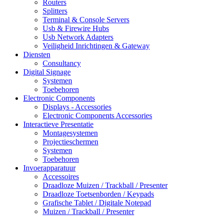
Routers
Splitters
Terminal & Console Servers
Usb & Firewire Hubs
Usb Network Adapters
Veiligheid Inrichtingen & Gateway
Diensten
Consultancy
Digital Signage
Systemen
Toebehoren
Electronic Components
Displays - Accessories
Electronic Components Accessories
Interactieve Presentatie
Montagesystemen
Projectieschermen
Systemen
Toebehoren
Invoerapparatuur
Accessoires
Draadloze Muizen / Trackball / Presenter
Draadloze Toetsenborden / Keypads
Grafische Tablet / Digitale Notepad
Muizen / Trackball / Presenter