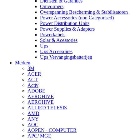
Diensten & Garanties
Omvormers
Overspanning Bescherming & Stabilisatoren
Power Accessories (non Categorised)
Power Distribution Units
Power Supplies & Adapters
Powerkabels
Solar & Acessories
Ups
Ups Accessoires
Ups Vervangingsbatterijen
Merken
3M
ACER
ACT
Activ
ADOBE
AEROHIVE
AEROHIVE
ALLIED TELESIS
AMD
ANY
AOC
AOPEN - COMPUTER
APC/ MGE