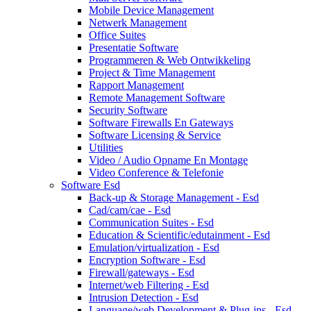
Mobile Device Management
Netwerk Management
Office Suites
Presentatie Software
Programmeren & Web Ontwikkeling
Project & Time Management
Rapport Management
Remote Management Software
Security Software
Software Firewalls En Gateways
Software Licensing & Service
Utilities
Video / Audio Opname En Montage
Video Conference & Telefonie
Software Esd
Back-up & Storage Management - Esd
Cad/cam/cae - Esd
Communication Suites - Esd
Education & Scientific/edutainment - Esd
Emulation/virtualization - Esd
Encryption Software - Esd
Firewall/gateways - Esd
Internet/web Filtering - Esd
Intrusion Detection - Esd
Language/web Development & Plug-ins - Esd