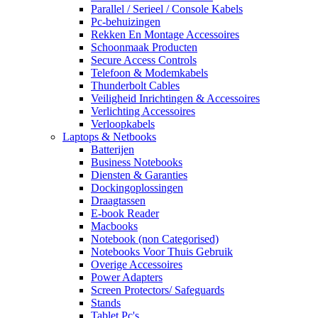
Parallel / Serieel / Console Kabels
Pc-behuizingen
Rekken En Montage Accessoires
Schoonmaak Producten
Secure Access Controls
Telefoon & Modemkabels
Thunderbolt Cables
Veiligheid Inrichtingen & Accessoires
Verlichting Accessoires
Verloopkabels
Laptops & Netbooks
Batterijen
Business Notebooks
Diensten & Garanties
Dockingoplossingen
Draagtassen
E-book Reader
Macbooks
Notebook (non Categorised)
Notebooks Voor Thuis Gebruik
Overige Accessoires
Power Adapters
Screen Protectors/ Safeguards
Stands
Tablet Pc's