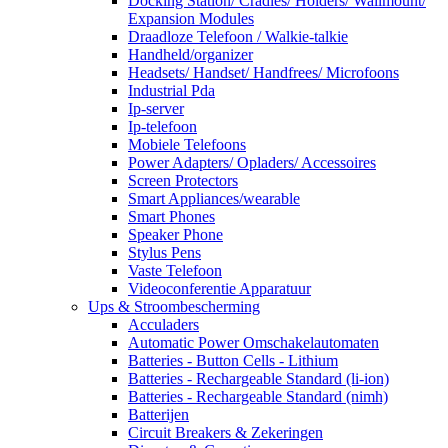
Docking Station/ Cradles/ Holders/ Wallmount/
Expansion Modules
Draadloze Telefoon / Walkie-talkie
Handheld/organizer
Headsets/ Handset/ Handfrees/ Microfoons
Industrial Pda
Ip-server
Ip-telefoon
Mobiele Telefoons
Power Adapters/ Opladers/ Accessoires
Screen Protectors
Smart Appliances/wearable
Smart Phones
Speaker Phone
Stylus Pens
Vaste Telefoon
Videoconferentie Apparatuur
Ups & Stroombescherming
Acculaders
Automatic Power Omschakelautomaten
Batteries - Button Cells - Lithium
Batteries - Rechargeable Standard (li-ion)
Batteries - Rechargeable Standard (nimh)
Batterijen
Circuit Breakers & Zekeringen