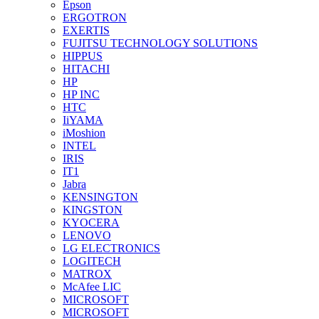
Epson
ERGOTRON
EXERTIS
FUJITSU TECHNOLOGY SOLUTIONS
HIPPUS
HITACHI
HP
HP INC
HTC
IiYAMA
iMoshion
INTEL
IRIS
IT1
Jabra
KENSINGTON
KINGSTON
KYOCERA
LENOVO
LG ELECTRONICS
LOGITECH
MATROX
McAfee LIC
MICROSOFT
MICROSOFT