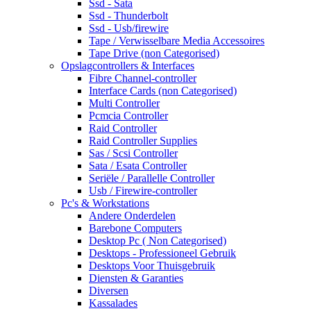
Ssd - Sata
Ssd - Thunderbolt
Ssd - Usb/firewire
Tape / Verwisselbare Media Accessoires
Tape Drive (non Categorised)
Opslagcontrollers & Interfaces
Fibre Channel-controller
Interface Cards (non Categorised)
Multi Controller
Pcmcia Controller
Raid Controller
Raid Controller Supplies
Sas / Scsi Controller
Sata / Esata Controller
Seriële / Parallelle Controller
Usb / Firewire-controller
Pc's & Workstations
Andere Onderdelen
Barebone Computers
Desktop Pc ( Non Categorised)
Desktops - Professioneel Gebruik
Desktops Voor Thuisgebruik
Diensten & Garanties
Diversen
Kassalades