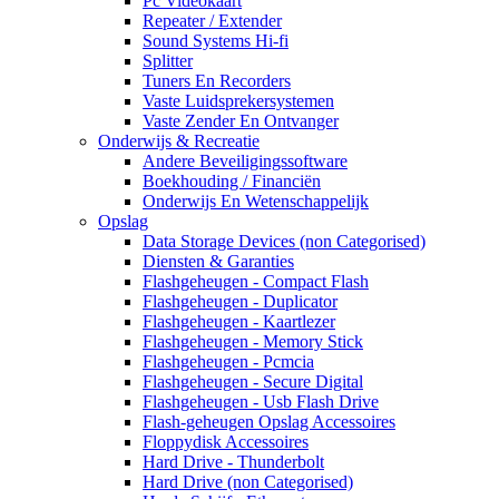
Pc Videokaart
Repeater / Extender
Sound Systems Hi-fi
Splitter
Tuners En Recorders
Vaste Luidsprekersystemen
Vaste Zender En Ontvanger
Onderwijs & Recreatie
Andere Beveiligingssoftware
Boekhouding / Financiën
Onderwijs En Wetenschappelijk
Opslag
Data Storage Devices (non Categorised)
Diensten & Garanties
Flashgeheugen - Compact Flash
Flashgeheugen - Duplicator
Flashgeheugen - Kaartlezer
Flashgeheugen - Memory Stick
Flashgeheugen - Pcmcia
Flashgeheugen - Secure Digital
Flashgeheugen - Usb Flash Drive
Flash-geheugen Opslag Accessoires
Floppydisk Accessoires
Hard Drive - Thunderbolt
Hard Drive (non Categorised)