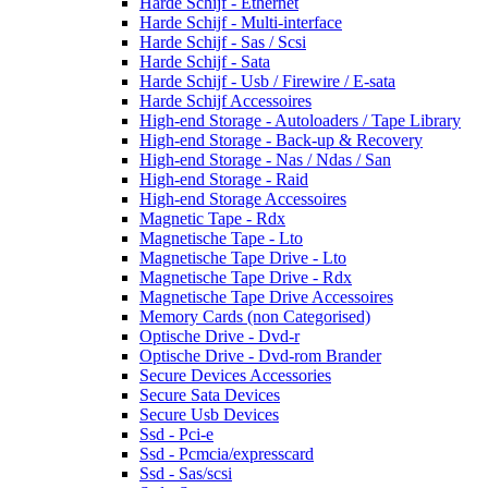
Harde Schijf - Ethernet
Harde Schijf - Multi-interface
Harde Schijf - Sas / Scsi
Harde Schijf - Sata
Harde Schijf - Usb / Firewire / E-sata
Harde Schijf Accessoires
High-end Storage - Autoloaders / Tape Library
High-end Storage - Back-up & Recovery
High-end Storage - Nas / Ndas / San
High-end Storage - Raid
High-end Storage Accessoires
Magnetic Tape - Rdx
Magnetische Tape - Lto
Magnetische Tape Drive - Lto
Magnetische Tape Drive - Rdx
Magnetische Tape Drive Accessoires
Memory Cards (non Categorised)
Optische Drive - Dvd-r
Optische Drive - Dvd-rom Brander
Secure Devices Accessories
Secure Sata Devices
Secure Usb Devices
Ssd - Pci-e
Ssd - Pcmcia/expresscard
Ssd - Sas/scsi