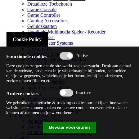
Draadloze Toebehoren
Game Console
Game Controller
Gaming Accessoires
Geluidskaarten
Handheld Multimedia Speler / Recorder
Headsets Vast
Cookie Policy
Home Theater Systems
Microfoon Vast
Multimedia Consoles
Functionele cookies
Multimedia Mixer / Versterker
Multimedia Productie
Deze cookies zorgen dat de site werkt zoals verwacht; Denk aan de taal
Optical Disk Drive
van de website, producten in je winkelmandje bijhouden, aanmelden
met jouw gegevens, winkelmandje het formulier bij het afrekenen,
Pc Videokaart
zoekresultaten filteren etc.
Repeater / Extender
Sound Systems Hi-fi
Splitter
Andere cookies
Tuners En Recorders
We gebruiken analytische & tracking cookies om te kijken hoe we de
Vaste Luidsprekersystemen
website beter kunnen maken en hoe we content en eventuele reclame
Vaste Zender En Ontvanger
kunnen afstemmen op jouw voorkeur.
Onderwijs & Recreatie
Andere Beveiligingssoftware
Boekhouding / Financiën
Bewaar voorkeuren
Onderwijs En Wetenschappelijk
Opslag