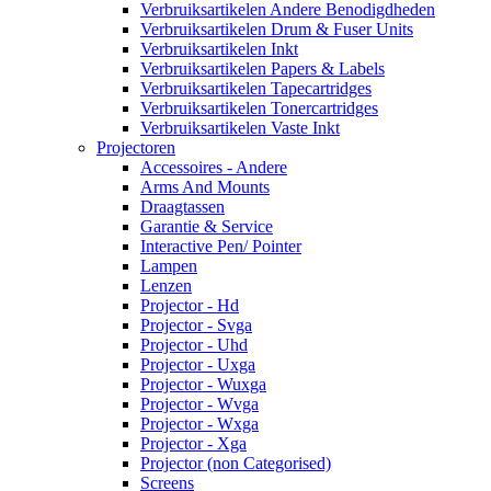
Verbruiksartikelen Andere Benodigdheden
Verbruiksartikelen Drum & Fuser Units
Verbruiksartikelen Inkt
Verbruiksartikelen Papers & Labels
Verbruiksartikelen Tapecartridges
Verbruiksartikelen Tonercartridges
Verbruiksartikelen Vaste Inkt
Projectoren
Accessoires - Andere
Arms And Mounts
Draagtassen
Garantie & Service
Interactive Pen/ Pointer
Lampen
Lenzen
Projector - Hd
Projector - Svga
Projector - Uhd
Projector - Uxga
Projector - Wuxga
Projector - Wvga
Projector - Wxga
Projector - Xga
Projector (non Categorised)
Screens