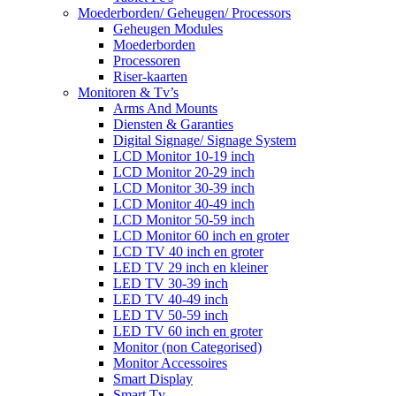
Moederborden/ Geheugen/ Processors
Geheugen Modules
Moederborden
Processoren
Riser-kaarten
Monitoren & Tv’s
Arms And Mounts
Diensten & Garanties
Digital Signage/ Signage System
LCD Monitor 10-19 inch
LCD Monitor 20-29 inch
LCD Monitor 30-39 inch
LCD Monitor 40-49 inch
LCD Monitor 50-59 inch
LCD Monitor 60 inch en groter
LCD TV 40 inch en groter
LED TV 29 inch en kleiner
LED TV 30-39 inch
LED TV 40-49 inch
LED TV 50-59 inch
LED TV 60 inch en groter
Monitor (non Categorised)
Monitor Accessoires
Smart Display
Smart Tv