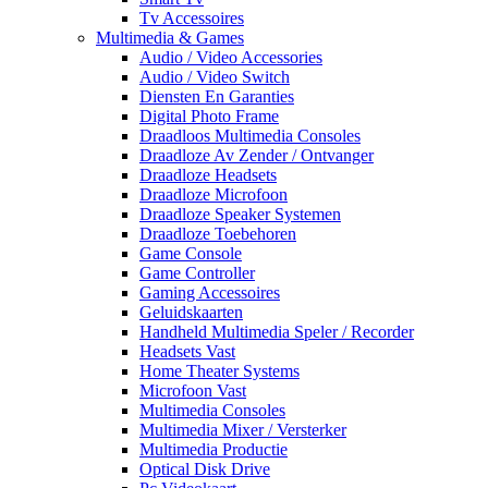
Tv Accessoires
Multimedia & Games
Audio / Video Accessories
Audio / Video Switch
Diensten En Garanties
Digital Photo Frame
Draadloos Multimedia Consoles
Draadloze Av Zender / Ontvanger
Draadloze Headsets
Draadloze Microfoon
Draadloze Speaker Systemen
Draadloze Toebehoren
Game Console
Game Controller
Gaming Accessoires
Geluidskaarten
Handheld Multimedia Speler / Recorder
Headsets Vast
Home Theater Systems
Microfoon Vast
Multimedia Consoles
Multimedia Mixer / Versterker
Multimedia Productie
Optical Disk Drive