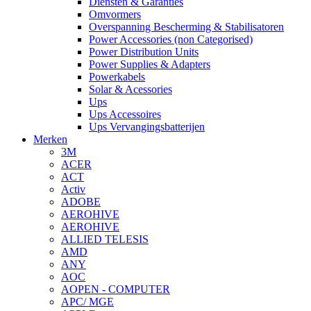
Diensten & Garanties
Omvormers
Overspanning Bescherming & Stabilisatoren
Power Accessories (non Categorised)
Power Distribution Units
Power Supplies & Adapters
Powerkabels
Solar & Acessories
Ups
Ups Accessoires
Ups Vervangingsbatterijen
Merken
3M
ACER
ACT
Activ
ADOBE
AEROHIVE
AEROHIVE
ALLIED TELESIS
AMD
ANY
AOC
AOPEN - COMPUTER
APC/ MGE