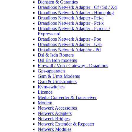
Diensten & Garanties
Draadloos Netwerk Adapter - Cf / Sd / Xd
Draadloos Netwerk Adapter - Homeplug
Draadloos Netwerk Adapter - Pci-e
Draadloos Netwerk Adapter - Pci-x
Draadloos Netwerk Adapter - Pcmcia /
Expresscard
Draadloos Netwerk Adapter - Poe
Draadloos Netwerk Adapter - Usb
Draadloos Netwerk Adapterr - Pci
Dsl & Isdn Routers
Dsl En Isdn-modems
Firewall / Vpn / Gateway - Draadloos
Gps-apparaten
Gsm & Umts Modems
Gsm & Umts-routers
Kvm-switches
Licence
Media Converter & Transceiver
Modem
Netwerk Accessoires
Netwerk Adapters
Netwerk Bridges
Netwerk Extender & Repeater
Netwerk Modules