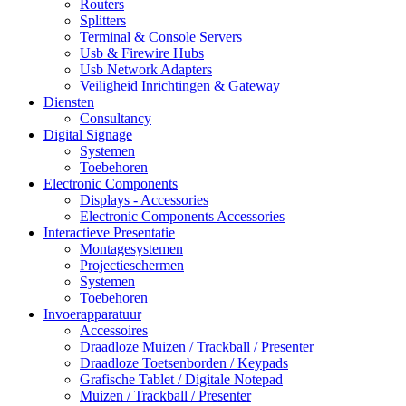
Routers
Splitters
Terminal & Console Servers
Usb & Firewire Hubs
Usb Network Adapters
Veiligheid Inrichtingen & Gateway
Diensten
Consultancy
Digital Signage
Systemen
Toebehoren
Electronic Components
Displays - Accessories
Electronic Components Accessories
Interactieve Presentatie
Montagesystemen
Projectieschermen
Systemen
Toebehoren
Invoerapparatuur
Accessoires
Draadloze Muizen / Trackball / Presenter
Draadloze Toetsenborden / Keypads
Grafische Tablet / Digitale Notepad
Muizen / Trackball / Presenter