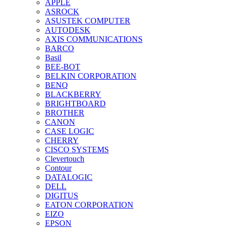
APPLE
ASROCK
ASUSTEK COMPUTER
AUTODESK
AXIS COMMUNICATIONS
BARCO
Basil
BEE-BOT
BELKIN CORPORATION
BENQ
BLACKBERRY
BRIGHTBOARD
BROTHER
CANON
CASE LOGIC
CHERRY
CISCO SYSTEMS
Clevertouch
Contour
DATALOGIC
DELL
DIGITUS
EATON CORPORATION
EIZO
EPSON