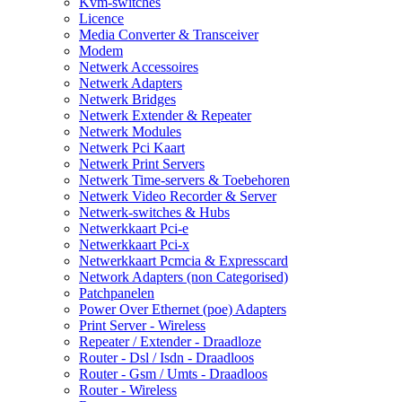
Kvm-switches
Licence
Media Converter & Transceiver
Modem
Netwerk Accessoires
Netwerk Adapters
Netwerk Bridges
Netwerk Extender & Repeater
Netwerk Modules
Netwerk Pci Kaart
Netwerk Print Servers
Netwerk Time-servers & Toebehoren
Netwerk Video Recorder & Server
Netwerk-switches & Hubs
Netwerkkaart Pci-e
Netwerkkaart Pci-x
Netwerkkaart Pcmcia & Expresscard
Network Adapters (non Categorised)
Patchpanelen
Power Over Ethernet (poe) Adapters
Print Server - Wireless
Repeater / Extender - Draadloze
Router - Dsl / Isdn - Draadloos
Router - Gsm / Umts - Draadloos
Router - Wireless