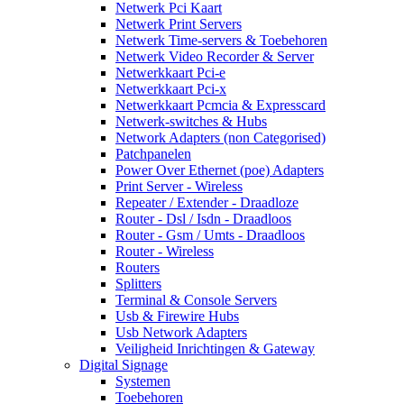
Netwerk Pci Kaart
Netwerk Print Servers
Netwerk Time-servers & Toebehoren
Netwerk Video Recorder & Server
Netwerkkaart Pci-e
Netwerkkaart Pci-x
Netwerkkaart Pcmcia & Expresscard
Netwerk-switches & Hubs
Network Adapters (non Categorised)
Patchpanelen
Power Over Ethernet (poe) Adapters
Print Server - Wireless
Repeater / Extender - Draadloze
Router - Dsl / Isdn - Draadloos
Router - Gsm / Umts - Draadloos
Router - Wireless
Routers
Splitters
Terminal & Console Servers
Usb & Firewire Hubs
Usb Network Adapters
Veiligheid Inrichtingen & Gateway
Digital Signage
Systemen
Toebehoren