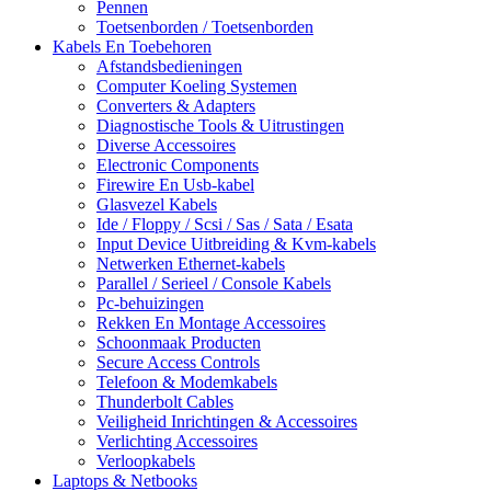
Pennen
Toetsenborden / Toetsenborden
Kabels En Toebehoren
Afstandsbedieningen
Computer Koeling Systemen
Converters & Adapters
Diagnostische Tools & Uitrustingen
Diverse Accessoires
Electronic Components
Firewire En Usb-kabel
Glasvezel Kabels
Ide / Floppy / Scsi / Sas / Sata / Esata
Input Device Uitbreiding & Kvm-kabels
Netwerken Ethernet-kabels
Parallel / Serieel / Console Kabels
Pc-behuizingen
Rekken En Montage Accessoires
Schoonmaak Producten
Secure Access Controls
Telefoon & Modemkabels
Thunderbolt Cables
Veiligheid Inrichtingen & Accessoires
Verlichting Accessoires
Verloopkabels
Laptops & Netbooks