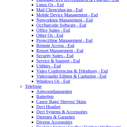
Linux Os - Esd
Mail Client/plug-ins - Esd
Mobile Device Management - Esd
Networking Management - Esd
Ocr/barcode Software - Esd
Office Suites - Esd
Other Os - Esd
Project/time Management - Esd
Remote Access - Esd
Report Management - Esd
Security Suites - Esd
Service & Support - Esd
Utilities - Esd
Video Conferencing & Telephony - Esd
Video/audio Editing & Capturing - Esd
Windows Os - Esd
Telefonie
Antwoordapparaten
Batterijen
Cases/ Bags/ Sleeves/ Skins
Dect Headset
Dect Systems & Accessories
Diensten & Garanties
Diverse Accessoires