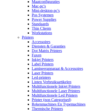
Maatconfiguraties
Mac-pc's
Mini-desktop-pc's
Pos Systemen
Power Supplies
Standaards
Thin Clients
Workstations
Printers
Accessoires
Diensten & Garanties
Dot Matrix Printers
Faxen
Inkjet Printers
Label Printers
Lamineerapparaat & Accessoires
Laser Printers
Led-printers
Linten Verbruiksartikelen
Multifunctionele Inkjet Printers
Multifunctionele Laser Printers
Multifunctionele Led Printers
Printer (non Categorised)
Rekenmachines En Typemachines
Thermische Printers