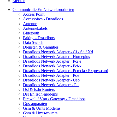
Merken
Communicatie En Netwerkproducten
Access Point
Accessoires - Draadloos
Antenne
Antennekabels
Bluetooth
Bridge - Draadloos
Data Switch
Diensten & Garanties
Draadloos Netwerk Adapter - Cf / Sd / Xd
Draadloos Netwerk Adapter - Homeplug
Draadloos Netwerk Adapter - Pci-e
Draadloos Netwerk Adapter - Pci-x
Draadloos Netwerk Adapter - Pcmcia / Expresscard
Draadloos Netwerk Adapter - Poe
Draadloos Netwerk Adapter - Usb
Draadloos Netwerk Adapterr - Pci
Dsl & Isdn Routers
Dsl En Isdn-modems
Firewall / Vpn / Gateway - Draadloos
Gps-apparaten
Gsm & Umts Modems
Gsm & Umts-routers