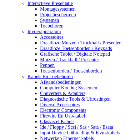
Interactieve Presentatie
Montagesystemen
Projectieschermen
Systemen
Toebehoren
Invoerapparatuur
Accessoires
Draadloze Muizen / Trackball / Presenter
Draadloze Toetsenborden / Keypads
Grafische Tablet / Digitale Notepad
Muizen / Trackball / Presenter
Pennen
Toetsenborden / Toetsenborden
Kabels En Toebehoren
Afstandsbedieningen
Computer Koeling Systemen
Converters & Adapters
Diagnostische Tools & Uitrustingen
Diverse Accessoires
Electronic Components
Firewire En Usb-kabel
Glasvezel Kabels
Ide / Floppy / Scsi / Sas / Sata / Esata
Input Device Uitbreiding & Kvm-kabels
Netwerken Ethernet-kabels