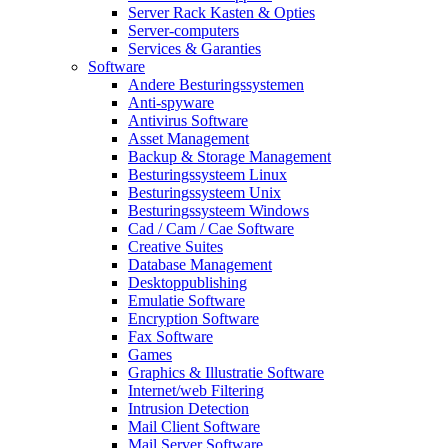
Server Rack Kasten & Opties
Server-computers
Services & Garanties
Software
Andere Besturingssystemen
Anti-spyware
Antivirus Software
Asset Management
Backup & Storage Management
Besturingssysteem Linux
Besturingssysteem Unix
Besturingssysteem Windows
Cad / Cam / Cae Software
Creative Suites
Database Management
Desktoppublishing
Emulatie Software
Encryption Software
Fax Software
Games
Graphics & Illustratie Software
Internet/web Filtering
Intrusion Detection
Mail Client Software
Mail Server Software