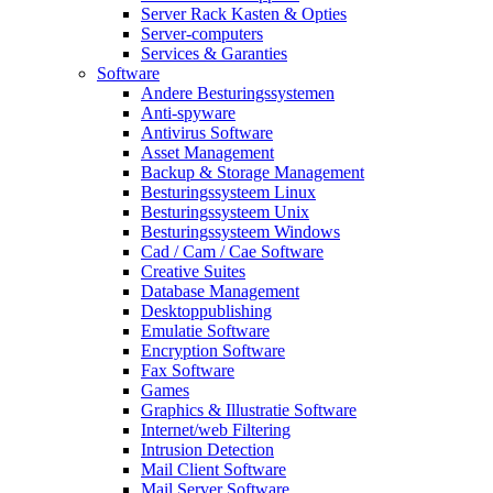
Server Rack Kasten & Opties
Server-computers
Services & Garanties
Software
Andere Besturingssystemen
Anti-spyware
Antivirus Software
Asset Management
Backup & Storage Management
Besturingssysteem Linux
Besturingssysteem Unix
Besturingssysteem Windows
Cad / Cam / Cae Software
Creative Suites
Database Management
Desktoppublishing
Emulatie Software
Encryption Software
Fax Software
Games
Graphics & Illustratie Software
Internet/web Filtering
Intrusion Detection
Mail Client Software
Mail Server Software