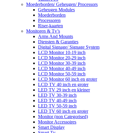
Moederborden/ Geheugen/ Processors
Geheugen Modules
Moederborden
Processoren
Riser-kaarten
Monitoren & Tv’s
Arms And Mounts
Diensten & Garanties
Digital Signage/ Signage System
LCD Monitor 10-19 inch
LCD Monitor 20-29 inch
LCD Monitor 30-39 inch
LCD Monitor 40-49 inch
LCD Monitor 50-59 inch
LCD Monitor 60 inch en groter
LCD TV 40 inch en groter
LED TV 29 inch en kleiner
LED TV 30-39 inch
LED TV 40-49 inch
LED TV 50-59 inch
LED TV 60 inch en groter
Monitor (non Categorised)
Monitor Accessoires
Smart Display
Smart Tv