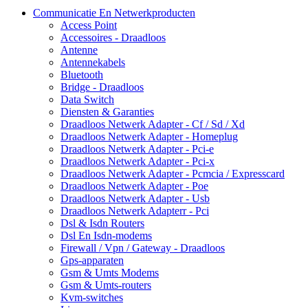
Communicatie En Netwerkproducten
Access Point
Accessoires - Draadloos
Antenne
Antennekabels
Bluetooth
Bridge - Draadloos
Data Switch
Diensten & Garanties
Draadloos Netwerk Adapter - Cf / Sd / Xd
Draadloos Netwerk Adapter - Homeplug
Draadloos Netwerk Adapter - Pci-e
Draadloos Netwerk Adapter - Pci-x
Draadloos Netwerk Adapter - Pcmcia / Expresscard
Draadloos Netwerk Adapter - Poe
Draadloos Netwerk Adapter - Usb
Draadloos Netwerk Adapterr - Pci
Dsl & Isdn Routers
Dsl En Isdn-modems
Firewall / Vpn / Gateway - Draadloos
Gps-apparaten
Gsm & Umts Modems
Gsm & Umts-routers
Kvm-switches