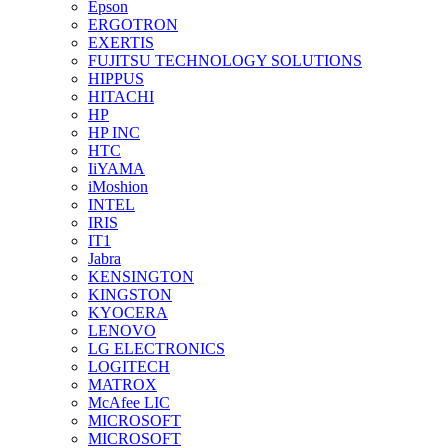
Epson
ERGOTRON
EXERTIS
FUJITSU TECHNOLOGY SOLUTIONS
HIPPUS
HITACHI
HP
HP INC
HTC
IiYAMA
iMoshion
INTEL
IRIS
IT1
Jabra
KENSINGTON
KINGSTON
KYOCERA
LENOVO
LG ELECTRONICS
LOGITECH
MATROX
McAfee LIC
MICROSOFT
MICROSOFT