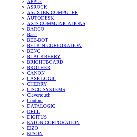
APPLE
ASROCK
ASUSTEK COMPUTER
AUTODESK
AXIS COMMUNICATIONS
BARCO
Basil
BEE-BOT
BELKIN CORPORATION
BENQ
BLACKBERRY
BRIGHTBOARD
BROTHER
CANON
CASE LOGIC
CHERRY
CISCO SYSTEMS
Clevertouch
Contour
DATALOGIC
DELL
DIGITUS
EATON CORPORATION
EIZO
EPSON