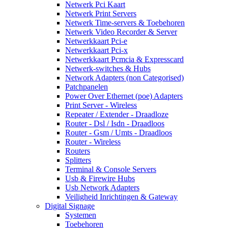
Netwerk Pci Kaart
Netwerk Print Servers
Netwerk Time-servers & Toebehoren
Netwerk Video Recorder & Server
Netwerkkaart Pci-e
Netwerkkaart Pci-x
Netwerkkaart Pcmcia & Expresscard
Netwerk-switches & Hubs
Network Adapters (non Categorised)
Patchpanelen
Power Over Ethernet (poe) Adapters
Print Server - Wireless
Repeater / Extender - Draadloze
Router - Dsl / Isdn - Draadloos
Router - Gsm / Umts - Draadloos
Router - Wireless
Routers
Splitters
Terminal & Console Servers
Usb & Firewire Hubs
Usb Network Adapters
Veiligheid Inrichtingen & Gateway
Digital Signage
Systemen
Toebehoren