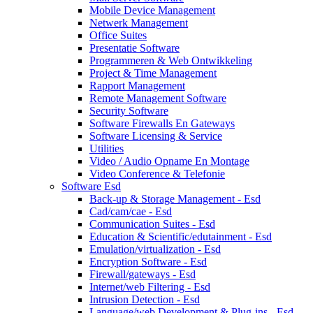
Mobile Device Management
Netwerk Management
Office Suites
Presentatie Software
Programmeren & Web Ontwikkeling
Project & Time Management
Rapport Management
Remote Management Software
Security Software
Software Firewalls En Gateways
Software Licensing & Service
Utilities
Video / Audio Opname En Montage
Video Conference & Telefonie
Software Esd
Back-up & Storage Management - Esd
Cad/cam/cae - Esd
Communication Suites - Esd
Education & Scientific/edutainment - Esd
Emulation/virtualization - Esd
Encryption Software - Esd
Firewall/gateways - Esd
Internet/web Filtering - Esd
Intrusion Detection - Esd
Language/web Development & Plug-ins - Esd