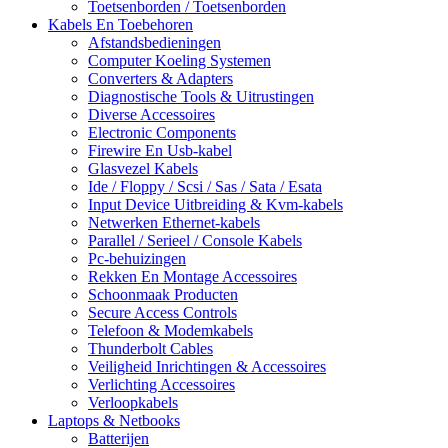
Toetsenborden / Toetsenborden
Kabels En Toebehoren
Afstandsbedieningen
Computer Koeling Systemen
Converters & Adapters
Diagnostische Tools & Uitrustingen
Diverse Accessoires
Electronic Components
Firewire En Usb-kabel
Glasvezel Kabels
Ide / Floppy / Scsi / Sas / Sata / Esata
Input Device Uitbreiding & Kvm-kabels
Netwerken Ethernet-kabels
Parallel / Serieel / Console Kabels
Pc-behuizingen
Rekken En Montage Accessoires
Schoonmaak Producten
Secure Access Controls
Telefoon & Modemkabels
Thunderbolt Cables
Veiligheid Inrichtingen & Accessoires
Verlichting Accessoires
Verloopkabels
Laptops & Netbooks
Batterijen