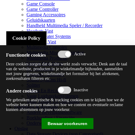
Game Console
Game Controller
Gaming Accessoires
Geluidskaarten
Handheld Multimedia Speler / Recorder
Headsets Vast
Home Theater Systems
Cookie Policy
Microfoon Vast
Multimedia Consoles
Multimedia Mixer / Versterker
Functionele cookies
Multimedia Productie
Optical Disk Drive
Deze cookies zorgen dat de site werkt zoals verwacht; Denk aan de taal
Pc Videokaart
van de website, producten in je winkelmandje bijhouden, aanmelden
met jouw gegevens, winkelmandje het formulier bij het afrekenen,
Repeater / Extender
zoekresultaten filteren etc.
Sound Systems Hi-fi
Splitter
Tuners En Recorders
Andere cookies
Vaste Luidsprekersystemen
We gebruiken analytische & tracking cookies om te kijken hoe we de
Vaste Zender En Ontvanger
website beter kunnen maken en hoe we content en eventuele reclame
Onderwijs & Recreatie
kunnen afstemmen op jouw voorkeur.
Andere Beveiligingssoftware
Boekhouding / Financiën
Onderwijs En Wetenschappelijk
Bewaar voorkeuren
Opslag
Data Storage Devices (non Categorised)