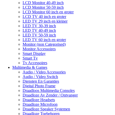
LCD Monitor 40-49 inch
LCD Monitor 50-59 inch
LCD Monitor 60 inch en groter
LCD TV 40 inch en groter
LED TV 29 inch en kleiner
LED TV 30-39 inch
LED TV 40-49 inch
LED TV 50-59 inch
LED TV 60 inch en groter
Monitor (non Categorised)
Monitor Accessoires
Smart Display
Smart Tv
Tv Accessoires
Multimedia & Games
Audio / Video Accessories
Audio / Video Switch
Diensten En Garanties
Digital Photo Frame
Draadloos Multimedia Consoles
Draadloze Av Zender / Ontvanger
Draadloze Headsets
Draadloze Microfoon
Draadloze Speaker Systemen
Draadloze Toebehoren