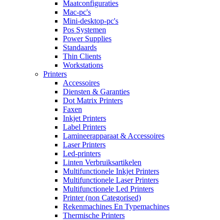
Maatconfiguraties
Mac-pc's
Mini-desktop-pc's
Pos Systemen
Power Supplies
Standaards
Thin Clients
Workstations
Printers
Accessoires
Diensten & Garanties
Dot Matrix Printers
Faxen
Inkjet Printers
Label Printers
Lamineerapparaat & Accessoires
Laser Printers
Led-printers
Linten Verbruiksartikelen
Multifunctionele Inkjet Printers
Multifunctionele Laser Printers
Multifunctionele Led Printers
Printer (non Categorised)
Rekenmachines En Typemachines
Thermische Printers