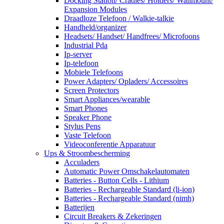
Docking Station/ Cradles/ Holders/ Wallmount/
Expansion Modules
Draadloze Telefoon / Walkie-talkie
Handheld/organizer
Headsets/ Handset/ Handfrees/ Microfoons
Industrial Pda
Ip-server
Ip-telefoon
Mobiele Telefoons
Power Adapters/ Opladers/ Accessoires
Screen Protectors
Smart Appliances/wearable
Smart Phones
Speaker Phone
Stylus Pens
Vaste Telefoon
Videoconferentie Apparatuur
Ups & Stroombescherming
Acculaders
Automatic Power Omschakelautomaten
Batteries - Button Cells - Lithium
Batteries - Rechargeable Standard (li-ion)
Batteries - Rechargeable Standard (nimh)
Batterijen
Circuit Breakers & Zekeringen