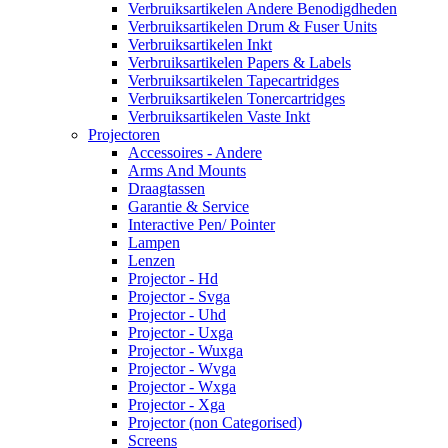
Verbruiksartikelen Andere Benodigdheden
Verbruiksartikelen Drum & Fuser Units
Verbruiksartikelen Inkt
Verbruiksartikelen Papers & Labels
Verbruiksartikelen Tapecartridges
Verbruiksartikelen Tonercartridges
Verbruiksartikelen Vaste Inkt
Projectoren
Accessoires - Andere
Arms And Mounts
Draagtassen
Garantie & Service
Interactive Pen/ Pointer
Lampen
Lenzen
Projector - Hd
Projector - Svga
Projector - Uhd
Projector - Uxga
Projector - Wuxga
Projector - Wvga
Projector - Wxga
Projector - Xga
Projector (non Categorised)
Screens