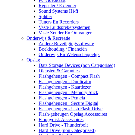
Pc Videokaart
Repeater / Extender
Sound Systems Hi-fi
Splitter
Tuners En Recorders
Vaste Luidsprekersystemen
Vaste Zender En Ontvanger
Onderwijs & Recreatie
Andere Beveiligingssoftware
Boekhouding / Financiën
Onderwijs En Wetenschappelijk
Opslag
Data Storage Devices (non Categorised)
Diensten & Garanties
Flashgeheugen - Compact Flash
Flashgeheugen - Duplicator
Flashgeheugen - Kaartlezer
Flashgeheugen - Memory Stick
Flashgeheugen - Pcmcia
Flashgeheugen - Secure Digital
Flashgeheugen - Usb Flash Drive
Flash-geheugen Opslag Accessoires
Floppydisk Accessoires
Hard Drive - Thunderbolt
Hard Drive (non Categorised)