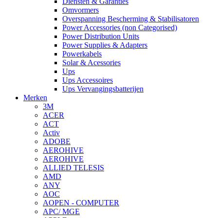
Diensten & Garanties
Omvormers
Overspanning Bescherming & Stabilisatoren
Power Accessories (non Categorised)
Power Distribution Units
Power Supplies & Adapters
Powerkabels
Solar & Acessories
Ups
Ups Accessoires
Ups Vervangingsbatterijen
Merken
3M
ACER
ACT
Activ
ADOBE
AEROHIVE
AEROHIVE
ALLIED TELESIS
AMD
ANY
AOC
AOPEN - COMPUTER
APC/ MGE