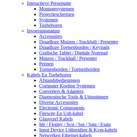
Interactieve Presentatie
Montagesystemen
Projectieschermen
Systemen
Toebehoren
Invoerapparatuur
Accessoires
Draadloze Muizen / Trackball / Presenter
Draadloze Toetsenborden / Keypads
Grafische Tablet / Digitale Notepad
Muizen / Trackball / Presenter
Pennen
Toetsenborden / Toetsenborden
Kabels En Toebehoren
Afstandsbedieningen
Computer Koeling Systemen
Converters & Adapters
Diagnostische Tools & Uitrustingen
Diverse Accessoires
Electronic Components
Firewire En Usb-kabel
Glasvezel Kabels
Ide / Floppy / Scsi / Sas / Sata / Esata
Input Device Uitbreiding & Kvm-kabels
Netwerken Ethernet-kabels