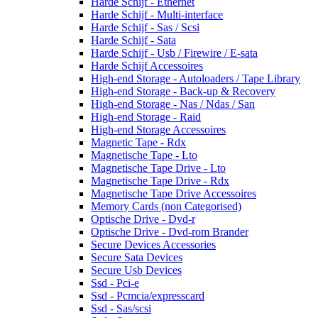
Harde Schijf - Ethernet
Harde Schijf - Multi-interface
Harde Schijf - Sas / Scsi
Harde Schijf - Sata
Harde Schijf - Usb / Firewire / E-sata
Harde Schijf Accessoires
High-end Storage - Autoloaders / Tape Library
High-end Storage - Back-up & Recovery
High-end Storage - Nas / Ndas / San
High-end Storage - Raid
High-end Storage Accessoires
Magnetic Tape - Rdx
Magnetische Tape - Lto
Magnetische Tape Drive - Lto
Magnetische Tape Drive - Rdx
Magnetische Tape Drive Accessoires
Memory Cards (non Categorised)
Optische Drive - Dvd-r
Optische Drive - Dvd-rom Brander
Secure Devices Accessories
Secure Sata Devices
Secure Usb Devices
Ssd - Pci-e
Ssd - Pcmcia/expresscard
Ssd - Sas/scsi