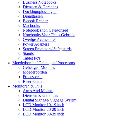
Business Notebooks
Diensten & Garanties
Dockingoplossingen
Draagtassen
E-book Reader
Macbooks
Notebook (non Categorised)
Notebooks Voor Thuis Gebruik
Overige Accessoires
Power Adapters
Screen Protectors/ Safeguards
Stands
Tablet Pc's
Moederborden/ Geheugen/ Processors
Geheugen Modules
Moederborden
Processoren
Riser-kaarten
Monitoren & Tv’s
Arms And Mounts
Diensten & Garanties
Digital Signage/ Signage System
LCD Monitor 10-19 inch
LCD Monitor 20-29 inch
LCD Monitor 30-39 inch