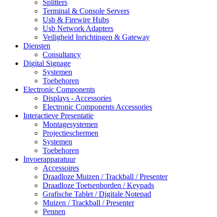
Splitters
Terminal & Console Servers
Usb & Firewire Hubs
Usb Network Adapters
Veiligheid Inrichtingen & Gateway
Diensten
Consultancy
Digital Signage
Systemen
Toebehoren
Electronic Components
Displays - Accessories
Electronic Components Accessories
Interactieve Presentatie
Montagesystemen
Projectieschermen
Systemen
Toebehoren
Invoerapparatuur
Accessoires
Draadloze Muizen / Trackball / Presenter
Draadloze Toetsenborden / Keypads
Grafische Tablet / Digitale Notepad
Muizen / Trackball / Presenter
Pennen