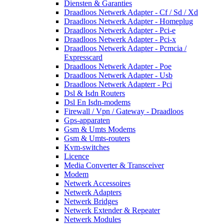
Diensten & Garanties
Draadloos Netwerk Adapter - Cf / Sd / Xd
Draadloos Netwerk Adapter - Homeplug
Draadloos Netwerk Adapter - Pci-e
Draadloos Netwerk Adapter - Pci-x
Draadloos Netwerk Adapter - Pcmcia /
Expresscard
Draadloos Netwerk Adapter - Poe
Draadloos Netwerk Adapter - Usb
Draadloos Netwerk Adapterr - Pci
Dsl & Isdn Routers
Dsl En Isdn-modems
Firewall / Vpn / Gateway - Draadloos
Gps-apparaten
Gsm & Umts Modems
Gsm & Umts-routers
Kvm-switches
Licence
Media Converter & Transceiver
Modem
Netwerk Accessoires
Netwerk Adapters
Netwerk Bridges
Netwerk Extender & Repeater
Netwerk Modules