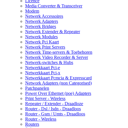
Licence
Media Converter & Transceiver
Modem
Netwerk Accessoires
Netwerk Adapters
Netwerk Bridges
Netwerk Extender & Repeater
Netwerk Modules
Netwerk Pci Kaart
Netwerk Print Servers
Netwerk Time-servers & Toebehoren
Netwerk Video Recorder & Server
Netwerk-switches & Hubs
Netwerkkaart Pci-e
Netwerkkaart Pci-x
Netwerkkaart Pcmcia & Expresscard
Network Adapters (non Categorised)
Patchpanelen
Power Over Ethernet (poe) Adapters
Print Server - Wireless
Repeater / Extender - Draadloze
Router - Dsl / Isdn - Draadloos
Router - Gsm / Umts - Draadloos
Router - Wireless
Routers