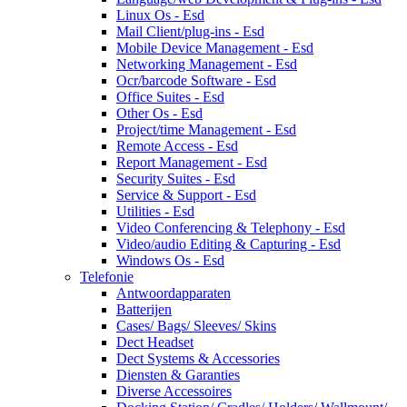
Linux Os - Esd
Mail Client/plug-ins - Esd
Mobile Device Management - Esd
Networking Management - Esd
Ocr/barcode Software - Esd
Office Suites - Esd
Other Os - Esd
Project/time Management - Esd
Remote Access - Esd
Report Management - Esd
Security Suites - Esd
Service & Support - Esd
Utilities - Esd
Video Conferencing & Telephony - Esd
Video/audio Editing & Capturing - Esd
Windows Os - Esd
Telefonie
Antwoordapparaten
Batterijen
Cases/ Bags/ Sleeves/ Skins
Dect Headset
Dect Systems & Accessories
Diensten & Garanties
Diverse Accessoires