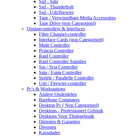
Ssd - Sata
Ssd - Thunderbolt
Ssd - Usb/firewire
Tape / Verwisselbare Media Accessoires
Tape Drive (non Categorised)
Opslagcontrollers & Interfaces
Fibre Channel-controller
Interface Cards (non Categorised)
Multi Controller
Pcmcia Controller
Raid Controller
Raid Controller Supplies
Sas / Scsi Controller
Sata / Esata Controller
Seriële / Parallelle Controller
Usb / Firewire-controller
Pc's & Workstations
Andere Onderdelen
Barebone Computers
Desktop Pc ( Non Categorised)
Desktops - Professioneel Gebruik
Desktops Voor Thuisgebruik
Diensten & Garanties
Diversen
Kassalades