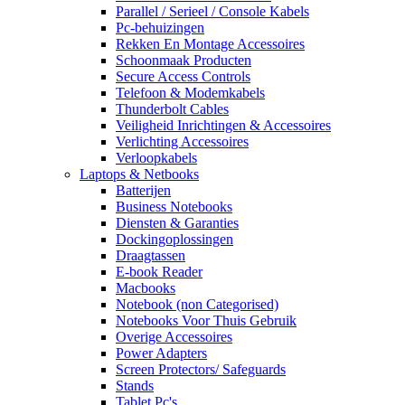
Parallel / Serieel / Console Kabels
Pc-behuizingen
Rekken En Montage Accessoires
Schoonmaak Producten
Secure Access Controls
Telefoon & Modemkabels
Thunderbolt Cables
Veiligheid Inrichtingen & Accessoires
Verlichting Accessoires
Verloopkabels
Laptops & Netbooks
Batterijen
Business Notebooks
Diensten & Garanties
Dockingoplossingen
Draagtassen
E-book Reader
Macbooks
Notebook (non Categorised)
Notebooks Voor Thuis Gebruik
Overige Accessoires
Power Adapters
Screen Protectors/ Safeguards
Stands
Tablet Pc's