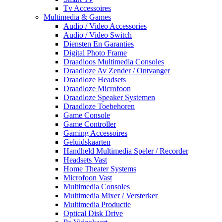
Tv Accessoires
Multimedia & Games
Audio / Video Accessories
Audio / Video Switch
Diensten En Garanties
Digital Photo Frame
Draadloos Multimedia Consoles
Draadloze Av Zender / Ontvanger
Draadloze Headsets
Draadloze Microfoon
Draadloze Speaker Systemen
Draadloze Toebehoren
Game Console
Game Controller
Gaming Accessoires
Geluidskaarten
Handheld Multimedia Speler / Recorder
Headsets Vast
Home Theater Systems
Microfoon Vast
Multimedia Consoles
Multimedia Mixer / Versterker
Multimedia Productie
Optical Disk Drive