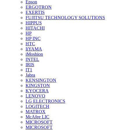
Epson
ERGOTRON
EXERTIS
FUJITSU TECHNOLOGY SOLUTIONS
HIPPUS
HITACHI
HP
HP INC
HTC
IiYAMA
iMoshion
INTEL
IRIS
IT1
Jabra
KENSINGTON
KINGSTON
KYOCERA
LENOVO
LG ELECTRONICS
LOGITECH
MATROX
McAfee LIC
MICROSOFT
MICROSOFT