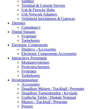
Splitters
Terminal & Console Servers
Usb & Firewire Hubs
Usb Network Adapters
Veiligheid Inrichtingen & Gateway
Diensten
Consultancy
Digital Signage
Systemen
Toebehoren
Electronic Components
Displays - Accessories
Electronic Components Accessories
Interactieve Presentatie
Montagesystemen
Projectieschermen
Systemen
Toebehoren
Invoerapparatuur
Accessoires
Draadloze Muizen / Trackball / Presenter
Draadloze Toetsenborden / Keypads
Grafische Tablet / Digitale Notepad
Muizen / Trackball / Presenter
Pennen