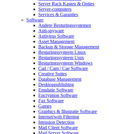
Server Rack Kasten & Opties
Server-computers
Services & Garanties
Software
Andere Besturingssystemen
Anti-spyware
Antivirus Software
Asset Management
Backup & Storage Management
Besturingssysteem Linux
Besturingssysteem Unix
Besturingssysteem Windows
Cad / Cam / Cae Software
Creative Suites
Database Management
Desktoppublishing
Emulatie Software
Encryption Software
Fax Software
Games
Graphics & Illustratie Software
Internet/web Filtering
Intrusion Detection
Mail Client Software
Mail Server Software