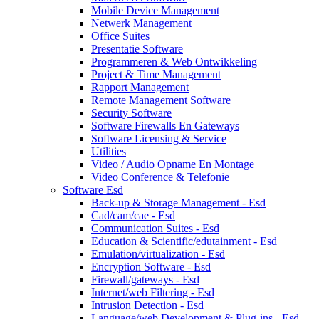
Mobile Device Management
Netwerk Management
Office Suites
Presentatie Software
Programmeren & Web Ontwikkeling
Project & Time Management
Rapport Management
Remote Management Software
Security Software
Software Firewalls En Gateways
Software Licensing & Service
Utilities
Video / Audio Opname En Montage
Video Conference & Telefonie
Software Esd
Back-up & Storage Management - Esd
Cad/cam/cae - Esd
Communication Suites - Esd
Education & Scientific/edutainment - Esd
Emulation/virtualization - Esd
Encryption Software - Esd
Firewall/gateways - Esd
Internet/web Filtering - Esd
Intrusion Detection - Esd
Language/web Development & Plug-ins - Esd