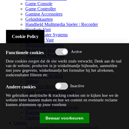
Game Console
Game Controller
Gaming Accessoires
Geluidskaarten
Handheld Multimedia Speler / Recorder
Headsets Vast
Home Theater Systems
Cookie Policy
Microfoon Vast
Multimedia Consoles
Multimedia Mixer / Versterker
Functionele cookies
Multimedia Productie
Optical Disk Drive
Deze cookies zorgen dat de site werkt zoals verwacht; Denk aan de taal
Pc Videokaart
van de website, producten in je winkelmandje bijhouden, aanmelden
met jouw gegevens, winkelmandje het formulier bij het afrekenen,
Repeater / Extender
zoekresultaten filteren etc.
Sound Systems Hi-fi
Splitter
Tuners En Recorders
Andere cookies
Vaste Luidsprekersystemen
We gebruiken analytische & tracking cookies om te kijken hoe we de
Vaste Zender En Ontvanger
website beter kunnen maken en hoe we content en eventuele reclame
Onderwijs & Recreatie
kunnen afstemmen op jouw voorkeur.
Andere Beveiligingssoftware
Boekhouding / Financiën
Onderwijs En Wetenschappelijk
Bewaar voorkeuren
Opslag
Data Storage Devices (non Categorised)