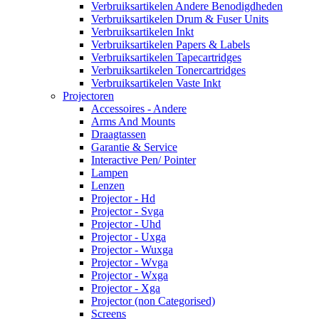
Verbruiksartikelen Andere Benodigdheden
Verbruiksartikelen Drum & Fuser Units
Verbruiksartikelen Inkt
Verbruiksartikelen Papers & Labels
Verbruiksartikelen Tapecartridges
Verbruiksartikelen Tonercartridges
Verbruiksartikelen Vaste Inkt
Projectoren
Accessoires - Andere
Arms And Mounts
Draagtassen
Garantie & Service
Interactive Pen/ Pointer
Lampen
Lenzen
Projector - Hd
Projector - Svga
Projector - Uhd
Projector - Uxga
Projector - Wuxga
Projector - Wvga
Projector - Wxga
Projector - Xga
Projector (non Categorised)
Screens