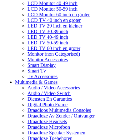
LCD Monitor 40-49 inch
LCD Monitor 50-59 inch
LCD Monitor 60 inch en groter
LCD TV 40 inch en groter
LED TV 29 inch en kleiner
LED TV 30-39 inch
LED TV 40-49 inch
LED TV 50-59 inch
LED TV 60 inch en groter
Monitor (non Categorised)
Monitor Accessoires
Smart Display
Smart Tv
Tv Accessoires
Multimedia & Games
Audio / Video Accessories
Audio / Video Switch
Diensten En Garanties
Digital Photo Frame
Draadloos Multimedia Consoles
Draadloze Av Zender / Ontvanger
Draadloze Headsets
Draadloze Microfoon
Draadloze Speaker Systemen
Draadloze Toebehoren