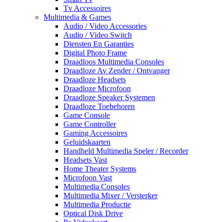
Tv Accessoires
Multimedia & Games
Audio / Video Accessories
Audio / Video Switch
Diensten En Garanties
Digital Photo Frame
Draadloos Multimedia Consoles
Draadloze Av Zender / Ontvanger
Draadloze Headsets
Draadloze Microfoon
Draadloze Speaker Systemen
Draadloze Toebehoren
Game Console
Game Controller
Gaming Accessoires
Geluidskaarten
Handheld Multimedia Speler / Recorder
Headsets Vast
Home Theater Systems
Microfoon Vast
Multimedia Consoles
Multimedia Mixer / Versterker
Multimedia Productie
Optical Disk Drive