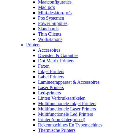
Maatconfiguraties
Mac-pc's
Mini-desktop-pc's
Pos Systemen
Power Supplies
Standaards
Thin Clients
Workstations
Printers
Accessoires
Diensten & Garanties
Dot Matrix Printers
Faxen
Inkjet Printers
Label Printers
Lamineerapparaat & Accessoires
Laser Printers
Led-printers
Linten Verbruiksartikelen
Multifunctionele Inkjet Printers
Multifunctionele Laser Printers
Multifunctionele Led Printers
Printer (non Categorised)
Rekenmachines En Typemachines
Thermische Printers