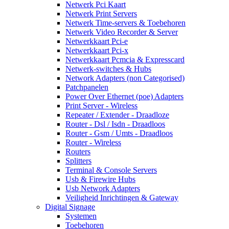
Netwerk Pci Kaart
Netwerk Print Servers
Netwerk Time-servers & Toebehoren
Netwerk Video Recorder & Server
Netwerkkaart Pci-e
Netwerkkaart Pci-x
Netwerkkaart Pcmcia & Expresscard
Netwerk-switches & Hubs
Network Adapters (non Categorised)
Patchpanelen
Power Over Ethernet (poe) Adapters
Print Server - Wireless
Repeater / Extender - Draadloze
Router - Dsl / Isdn - Draadloos
Router - Gsm / Umts - Draadloos
Router - Wireless
Routers
Splitters
Terminal & Console Servers
Usb & Firewire Hubs
Usb Network Adapters
Veiligheid Inrichtingen & Gateway
Digital Signage
Systemen
Toebehoren