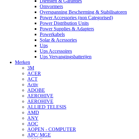
Diensten & Garanties
Omvormers
Overspanning Bescherming & Stabilisatoren
Power Accessories (non Categorised)
Power Distribution Units
Power Supplies & Adapters
Powerkabels
Solar & Acessories
Ups
Ups Accessoires
Ups Vervangingsbatterijen
Merken
3M
ACER
ACT
Activ
ADOBE
AEROHIVE
AEROHIVE
ALLIED TELESIS
AMD
ANY
AOC
AOPEN - COMPUTER
APC/ MGE