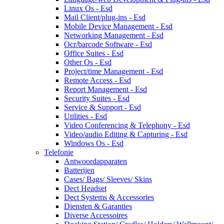
Linux Os - Esd
Mail Client/plug-ins - Esd
Mobile Device Management - Esd
Networking Management - Esd
Ocr/barcode Software - Esd
Office Suites - Esd
Other Os - Esd
Project/time Management - Esd
Remote Access - Esd
Report Management - Esd
Security Suites - Esd
Service & Support - Esd
Utilities - Esd
Video Conferencing & Telephony - Esd
Video/audio Editing & Capturing - Esd
Windows Os - Esd
Telefonie
Antwoordapparaten
Batterijen
Cases/ Bags/ Sleeves/ Skins
Dect Headset
Dect Systems & Accessories
Diensten & Garanties
Diverse Accessoires