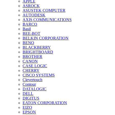
APPLE
ASROCK
ASUSTEK COMPUTER
AUTODESK
AXIS COMMUNICATIONS
BARCO
Basil
BEE-BOT
BELKIN CORPORATION
BENQ
BLACKBERRY
BRIGHTBOARD
BROTHER
CANON
CASE LOGIC
CHERRY
CISCO SYSTEMS
Clevertouch
Contour
DATALOGIC
DELL
DIGITUS
EATON CORPORATION
EIZO
EPSON