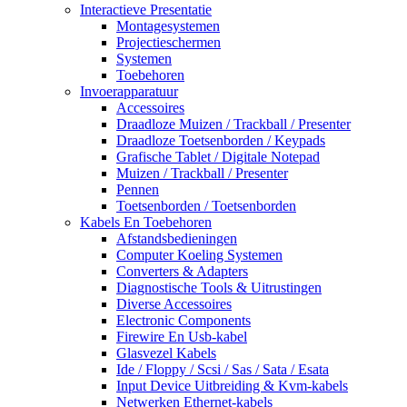
Interactieve Presentatie
Montagesystemen
Projectieschermen
Systemen
Toebehoren
Invoerapparatuur
Accessoires
Draadloze Muizen / Trackball / Presenter
Draadloze Toetsenborden / Keypads
Grafische Tablet / Digitale Notepad
Muizen / Trackball / Presenter
Pennen
Toetsenborden / Toetsenborden
Kabels En Toebehoren
Afstandsbedieningen
Computer Koeling Systemen
Converters & Adapters
Diagnostische Tools & Uitrustingen
Diverse Accessoires
Electronic Components
Firewire En Usb-kabel
Glasvezel Kabels
Ide / Floppy / Scsi / Sas / Sata / Esata
Input Device Uitbreiding & Kvm-kabels
Netwerken Ethernet-kabels