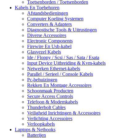
Toetsenborden / Toetsenborden
Kabels En Toebehoren
Afstandsbedieningen
Computer Koeling Systemen
Converters & Adapters
Diagnostische Tools & Uitrustingen
Diverse Accessoires
Electronic Components
Firewire En Usb-kabel
Glasvezel Kabels
Ide / Floppy / Scsi / Sas / Sata / Esata
Input Device Uitbreiding & Kvm-kabels
Netwerken Ethernet-kabels
Parallel / Serieel / Console Kabels
Pc-behuizingen
Rekken En Montage Accessoires
Schoonmaak Producten
Secure Access Controls
Telefoon & Modemkabels
Thunderbolt Cables
Veiligheid Inrichtingen & Accessoires
Verlichting Accessoires
Verloopkabels
Laptops & Netbooks
Batterijen