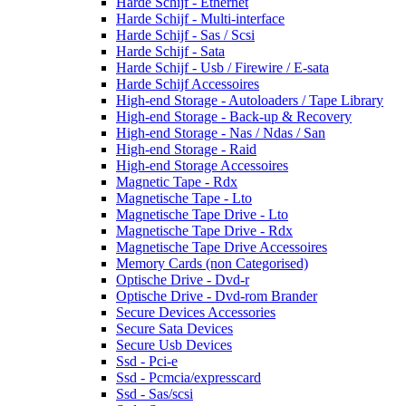
Harde Schijf - Ethernet
Harde Schijf - Multi-interface
Harde Schijf - Sas / Scsi
Harde Schijf - Sata
Harde Schijf - Usb / Firewire / E-sata
Harde Schijf Accessoires
High-end Storage - Autoloaders / Tape Library
High-end Storage - Back-up & Recovery
High-end Storage - Nas / Ndas / San
High-end Storage - Raid
High-end Storage Accessoires
Magnetic Tape - Rdx
Magnetische Tape - Lto
Magnetische Tape Drive - Lto
Magnetische Tape Drive - Rdx
Magnetische Tape Drive Accessoires
Memory Cards (non Categorised)
Optische Drive - Dvd-r
Optische Drive - Dvd-rom Brander
Secure Devices Accessories
Secure Sata Devices
Secure Usb Devices
Ssd - Pci-e
Ssd - Pcmcia/expresscard
Ssd - Sas/scsi