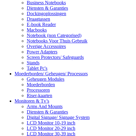
Business Notebooks
Diensten & Garanties
Dockingoplossingen
Draagtassen
E-book Reader
Macbooks
Notebook (non Categorised)
Notebooks Voor Thuis Gebruik
Overige Accessoires
Power Adapters
Screen Protectors/ Safeguards
Stands
Tablet Pc's
Moederborden/ Geheugen/ Processors
Geheugen Modules
Moederborden
Processoren
Riser-kaarten
Monitoren & Tv’s
Arms And Mounts
Diensten & Garanties
Digital Signage/ Signage System
LCD Monitor 10-19 inch
LCD Monitor 20-29 inch
LCD Monitor 30-39 inch