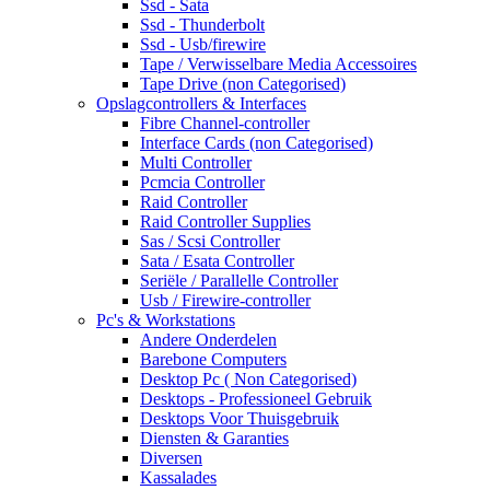
Ssd - Sata
Ssd - Thunderbolt
Ssd - Usb/firewire
Tape / Verwisselbare Media Accessoires
Tape Drive (non Categorised)
Opslagcontrollers & Interfaces
Fibre Channel-controller
Interface Cards (non Categorised)
Multi Controller
Pcmcia Controller
Raid Controller
Raid Controller Supplies
Sas / Scsi Controller
Sata / Esata Controller
Seriële / Parallelle Controller
Usb / Firewire-controller
Pc's & Workstations
Andere Onderdelen
Barebone Computers
Desktop Pc ( Non Categorised)
Desktops - Professioneel Gebruik
Desktops Voor Thuisgebruik
Diensten & Garanties
Diversen
Kassalades