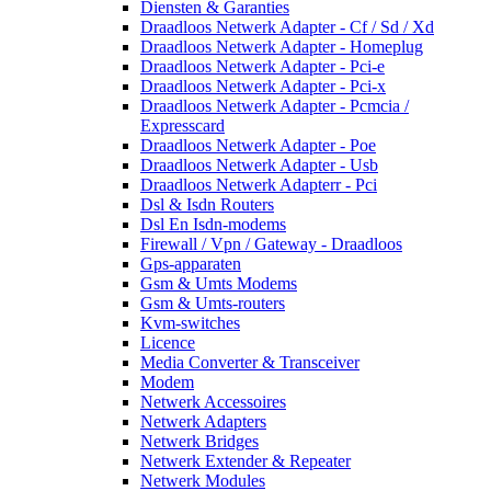
Diensten & Garanties
Draadloos Netwerk Adapter - Cf / Sd / Xd
Draadloos Netwerk Adapter - Homeplug
Draadloos Netwerk Adapter - Pci-e
Draadloos Netwerk Adapter - Pci-x
Draadloos Netwerk Adapter - Pcmcia /
Expresscard
Draadloos Netwerk Adapter - Poe
Draadloos Netwerk Adapter - Usb
Draadloos Netwerk Adapterr - Pci
Dsl & Isdn Routers
Dsl En Isdn-modems
Firewall / Vpn / Gateway - Draadloos
Gps-apparaten
Gsm & Umts Modems
Gsm & Umts-routers
Kvm-switches
Licence
Media Converter & Transceiver
Modem
Netwerk Accessoires
Netwerk Adapters
Netwerk Bridges
Netwerk Extender & Repeater
Netwerk Modules