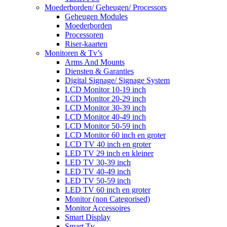
Moederborden/ Geheugen/ Processors
Geheugen Modules
Moederborden
Processoren
Riser-kaarten
Monitoren & Tv’s
Arms And Mounts
Diensten & Garanties
Digital Signage/ Signage System
LCD Monitor 10-19 inch
LCD Monitor 20-29 inch
LCD Monitor 30-39 inch
LCD Monitor 40-49 inch
LCD Monitor 50-59 inch
LCD Monitor 60 inch en groter
LCD TV 40 inch en groter
LED TV 29 inch en kleiner
LED TV 30-39 inch
LED TV 40-49 inch
LED TV 50-59 inch
LED TV 60 inch en groter
Monitor (non Categorised)
Monitor Accessoires
Smart Display
Smart Tv