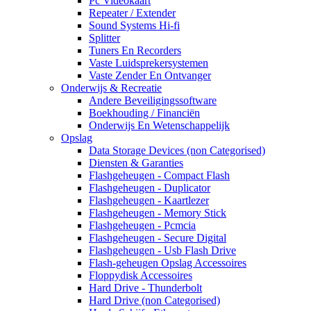
Pc Videokaart
Repeater / Extender
Sound Systems Hi-fi
Splitter
Tuners En Recorders
Vaste Luidsprekersystemen
Vaste Zender En Ontvanger
Onderwijs & Recreatie
Andere Beveiligingssoftware
Boekhouding / Financiën
Onderwijs En Wetenschappelijk
Opslag
Data Storage Devices (non Categorised)
Diensten & Garanties
Flashgeheugen - Compact Flash
Flashgeheugen - Duplicator
Flashgeheugen - Kaartlezer
Flashgeheugen - Memory Stick
Flashgeheugen - Pcmcia
Flashgeheugen - Secure Digital
Flashgeheugen - Usb Flash Drive
Flash-geheugen Opslag Accessoires
Floppydisk Accessoires
Hard Drive - Thunderbolt
Hard Drive (non Categorised)