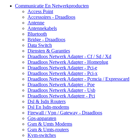
Communicatie En Netwerkproducten
Access Point
Accessoires - Draadloos
Antenne
Antennekabels
Bluetooth
Bridge - Draadloos
Data Switch
Diensten & Garanties
Draadloos Netwerk Adapter - Cf / Sd / Xd
Draadloos Netwerk Adapter - Homeplug
Draadloos Netwerk Adapter - Pci-e
Draadloos Netwerk Adapter - Pci-x
Draadloos Netwerk Adapter - Pcmcia / Expresscard
Draadloos Netwerk Adapter - Poe
Draadloos Netwerk Adapter - Usb
Draadloos Netwerk Adapterr - Pci
Dsl & Isdn Routers
Dsl En Isdn-modems
Firewall / Vpn / Gateway - Draadloos
Gps-apparaten
Gsm & Umts Modems
Gsm & Umts-routers
Kvm-switches