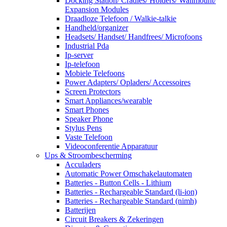
Docking Station/ Cradles/ Holders/ Wallmount/
Expansion Modules
Draadloze Telefoon / Walkie-talkie
Handheld/organizer
Headsets/ Handset/ Handfrees/ Microfoons
Industrial Pda
Ip-server
Ip-telefoon
Mobiele Telefoons
Power Adapters/ Opladers/ Accessoires
Screen Protectors
Smart Appliances/wearable
Smart Phones
Speaker Phone
Stylus Pens
Vaste Telefoon
Videoconferentie Apparatuur
Ups & Stroombescherming
Acculaders
Automatic Power Omschakelautomaten
Batteries - Button Cells - Lithium
Batteries - Rechargeable Standard (li-ion)
Batteries - Rechargeable Standard (nimh)
Batterijen
Circuit Breakers & Zekeringen