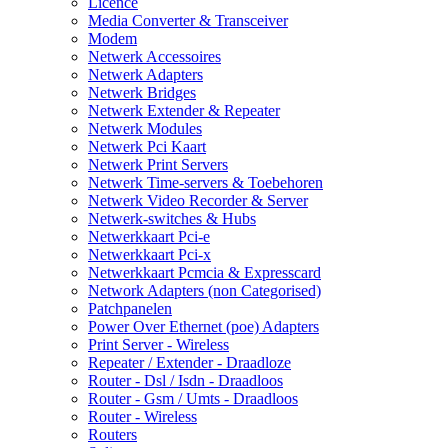
Licence
Media Converter & Transceiver
Modem
Netwerk Accessoires
Netwerk Adapters
Netwerk Bridges
Netwerk Extender & Repeater
Netwerk Modules
Netwerk Pci Kaart
Netwerk Print Servers
Netwerk Time-servers & Toebehoren
Netwerk Video Recorder & Server
Netwerk-switches & Hubs
Netwerkkaart Pci-e
Netwerkkaart Pci-x
Netwerkkaart Pcmcia & Expresscard
Network Adapters (non Categorised)
Patchpanelen
Power Over Ethernet (poe) Adapters
Print Server - Wireless
Repeater / Extender - Draadloze
Router - Dsl / Isdn - Draadloos
Router - Gsm / Umts - Draadloos
Router - Wireless
Routers