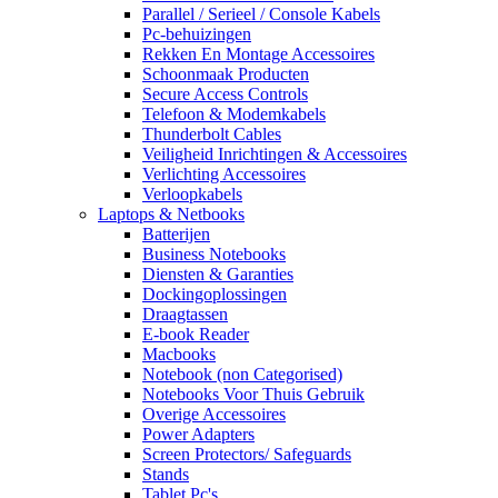
Parallel / Serieel / Console Kabels
Pc-behuizingen
Rekken En Montage Accessoires
Schoonmaak Producten
Secure Access Controls
Telefoon & Modemkabels
Thunderbolt Cables
Veiligheid Inrichtingen & Accessoires
Verlichting Accessoires
Verloopkabels
Laptops & Netbooks
Batterijen
Business Notebooks
Diensten & Garanties
Dockingoplossingen
Draagtassen
E-book Reader
Macbooks
Notebook (non Categorised)
Notebooks Voor Thuis Gebruik
Overige Accessoires
Power Adapters
Screen Protectors/ Safeguards
Stands
Tablet Pc's