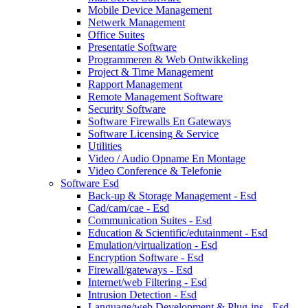
Mobile Device Management
Netwerk Management
Office Suites
Presentatie Software
Programmeren & Web Ontwikkeling
Project & Time Management
Rapport Management
Remote Management Software
Security Software
Software Firewalls En Gateways
Software Licensing & Service
Utilities
Video / Audio Opname En Montage
Video Conference & Telefonie
Software Esd
Back-up & Storage Management - Esd
Cad/cam/cae - Esd
Communication Suites - Esd
Education & Scientific/edutainment - Esd
Emulation/virtualization - Esd
Encryption Software - Esd
Firewall/gateways - Esd
Internet/web Filtering - Esd
Intrusion Detection - Esd
Language/web Development & Plug-ins - Esd