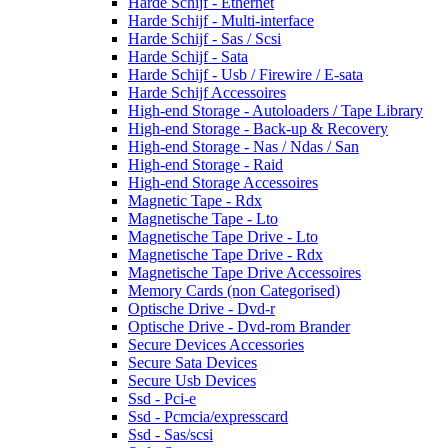
Harde Schijf - Ethernet
Harde Schijf - Multi-interface
Harde Schijf - Sas / Scsi
Harde Schijf - Sata
Harde Schijf - Usb / Firewire / E-sata
Harde Schijf Accessoires
High-end Storage - Autoloaders / Tape Library
High-end Storage - Back-up & Recovery
High-end Storage - Nas / Ndas / San
High-end Storage - Raid
High-end Storage Accessoires
Magnetic Tape - Rdx
Magnetische Tape - Lto
Magnetische Tape Drive - Lto
Magnetische Tape Drive - Rdx
Magnetische Tape Drive Accessoires
Memory Cards (non Categorised)
Optische Drive - Dvd-r
Optische Drive - Dvd-rom Brander
Secure Devices Accessories
Secure Sata Devices
Secure Usb Devices
Ssd - Pci-e
Ssd - Pcmcia/expresscard
Ssd - Sas/scsi