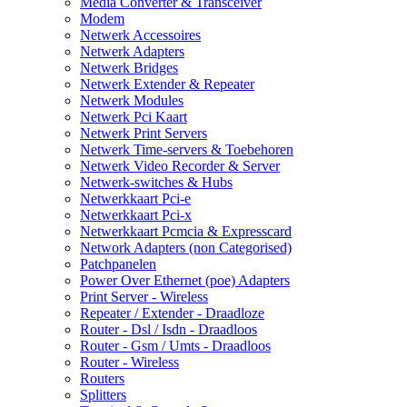
Media Converter & Transceiver
Modem
Netwerk Accessoires
Netwerk Adapters
Netwerk Bridges
Netwerk Extender & Repeater
Netwerk Modules
Netwerk Pci Kaart
Netwerk Print Servers
Netwerk Time-servers & Toebehoren
Netwerk Video Recorder & Server
Netwerk-switches & Hubs
Netwerkkaart Pci-e
Netwerkkaart Pci-x
Netwerkkaart Pcmcia & Expresscard
Network Adapters (non Categorised)
Patchpanelen
Power Over Ethernet (poe) Adapters
Print Server - Wireless
Repeater / Extender - Draadloze
Router - Dsl / Isdn - Draadloos
Router - Gsm / Umts - Draadloos
Router - Wireless
Routers
Splitters