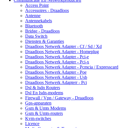
Communicatie En Netwerkproducten
Access Point
Accessoires - Draadloos
Antenne
Antennekabels
Bluetooth
Bridge - Draadloos
Data Switch
Diensten & Garanties
Draadloos Netwerk Adapter - Cf / Sd / Xd
Draadloos Netwerk Adapter - Homeplug
Draadloos Netwerk Adapter - Pci-e
Draadloos Netwerk Adapter - Pci-x
Draadloos Netwerk Adapter - Pcmcia / Expresscard
Draadloos Netwerk Adapter - Poe
Draadloos Netwerk Adapter - Usb
Draadloos Netwerk Adapterr - Pci
Dsl & Isdn Routers
Dsl En Isdn-modems
Firewall / Vpn / Gateway - Draadloos
Gps-apparaten
Gsm & Umts Modems
Gsm & Umts-routers
Kvm-switches
Licence