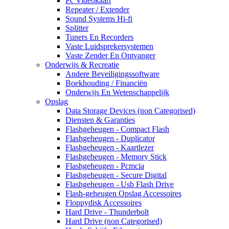
Pc Videokaart
Repeater / Extender
Sound Systems Hi-fi
Splitter
Tuners En Recorders
Vaste Luidsprekersystemen
Vaste Zender En Ontvanger
Onderwijs & Recreatie
Andere Beveiligingssoftware
Boekhouding / Financiën
Onderwijs En Wetenschappelijk
Opslag
Data Storage Devices (non Categorised)
Diensten & Garanties
Flashgeheugen - Compact Flash
Flashgeheugen - Duplicator
Flashgeheugen - Kaartlezer
Flashgeheugen - Memory Stick
Flashgeheugen - Pcmcia
Flashgeheugen - Secure Digital
Flashgeheugen - Usb Flash Drive
Flash-geheugen Opslag Accessoires
Floppydisk Accessoires
Hard Drive - Thunderbolt
Hard Drive (non Categorised)