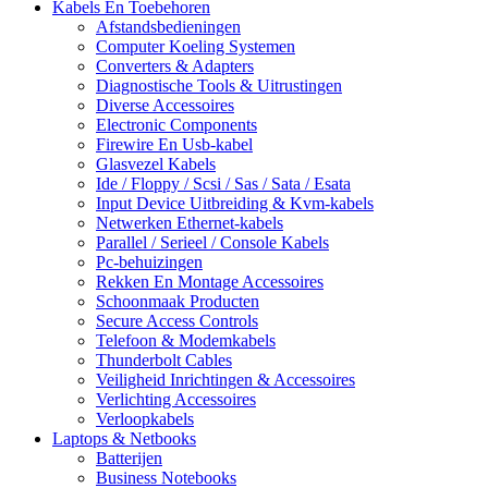
Kabels En Toebehoren
Afstandsbedieningen
Computer Koeling Systemen
Converters & Adapters
Diagnostische Tools & Uitrustingen
Diverse Accessoires
Electronic Components
Firewire En Usb-kabel
Glasvezel Kabels
Ide / Floppy / Scsi / Sas / Sata / Esata
Input Device Uitbreiding & Kvm-kabels
Netwerken Ethernet-kabels
Parallel / Serieel / Console Kabels
Pc-behuizingen
Rekken En Montage Accessoires
Schoonmaak Producten
Secure Access Controls
Telefoon & Modemkabels
Thunderbolt Cables
Veiligheid Inrichtingen & Accessoires
Verlichting Accessoires
Verloopkabels
Laptops & Netbooks
Batterijen
Business Notebooks