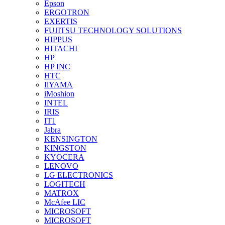
Epson
ERGOTRON
EXERTIS
FUJITSU TECHNOLOGY SOLUTIONS
HIPPUS
HITACHI
HP
HP INC
HTC
IiYAMA
iMoshion
INTEL
IRIS
IT1
Jabra
KENSINGTON
KINGSTON
KYOCERA
LENOVO
LG ELECTRONICS
LOGITECH
MATROX
McAfee LIC
MICROSOFT
MICROSOFT