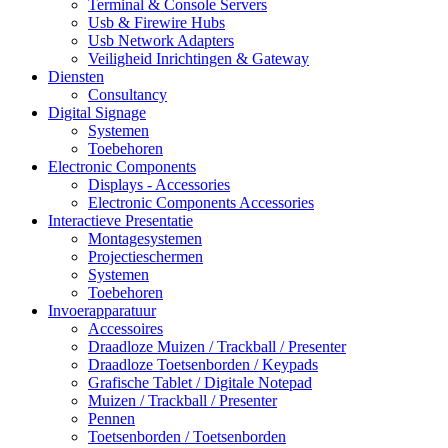
Terminal & Console Servers
Usb & Firewire Hubs
Usb Network Adapters
Veiligheid Inrichtingen & Gateway
Diensten
Consultancy
Digital Signage
Systemen
Toebehoren
Electronic Components
Displays - Accessories
Electronic Components Accessories
Interactieve Presentatie
Montagesystemen
Projectieschermen
Systemen
Toebehoren
Invoerapparatuur
Accessoires
Draadloze Muizen / Trackball / Presenter
Draadloze Toetsenborden / Keypads
Grafische Tablet / Digitale Notepad
Muizen / Trackball / Presenter
Pennen
Toetsenborden / Toetsenborden