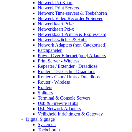
Netwerk Pci Kaart
Netwerk Print Servers
Netwerk Time-servers & Toebehoren
Netwerk Video Recorder & Server
Netwerkkaart Pci-e
Netwerkkaart Pci-x
Netwerkkaart Pcmcia & Expresscard
Netwerk-switches & Hubs
Network Adapters (non Categorised)
Patchpanelen
Power Over Ethernet (poe) Adapters
Print Server - Wireless
Repeater / Extender - Draadloze
Router - Dsl / Isdn - Draadloos
Router - Gsm / Umts - Draadloos
Router - Wireless
Routers
Splitters
Terminal & Console Servers
Usb & Firewire Hubs
Usb Network Adapters
Veiligheid Inrichtingen & Gateway
Digital Signage
Systemen
Toebehoren