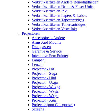
Verbruiksartikelen Andere Benodigdheden
Verbruiksartikelen Drum & Fuser Units
Verbruiksartikelen Inkt
Verbruiksartikelen Papers & Labels
Verbruiksartikelen Tapecartridges
Verbruiksartikelen Tonercartridges
Verbruiksartikelen Vaste Inkt
Projectoren
Accessoires - Andere
Arms And Mounts
Draagtassen
Garantie & Service
Interactive Pen/ Pointer
Lampen
Lenzen
Projector - Hd
Projector - Svga
Projector - Uhd
Projector - Uxga
Projector - Wuxga
Projector - Wvga
Projector - Wxga
Projector - Xga
Projector (non Categorised)
Screens