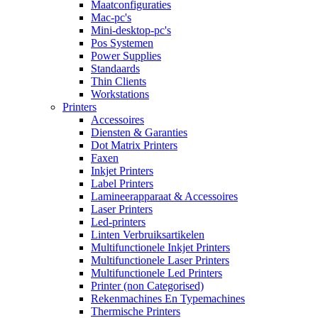
Maatconfiguraties
Mac-pc's
Mini-desktop-pc's
Pos Systemen
Power Supplies
Standaards
Thin Clients
Workstations
Printers
Accessoires
Diensten & Garanties
Dot Matrix Printers
Faxen
Inkjet Printers
Label Printers
Lamineerapparaat & Accessoires
Laser Printers
Led-printers
Linten Verbruiksartikelen
Multifunctionele Inkjet Printers
Multifunctionele Laser Printers
Multifunctionele Led Printers
Printer (non Categorised)
Rekenmachines En Typemachines
Thermische Printers