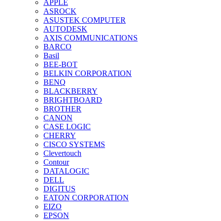
APPLE
ASROCK
ASUSTEK COMPUTER
AUTODESK
AXIS COMMUNICATIONS
BARCO
Basil
BEE-BOT
BELKIN CORPORATION
BENQ
BLACKBERRY
BRIGHTBOARD
BROTHER
CANON
CASE LOGIC
CHERRY
CISCO SYSTEMS
Clevertouch
Contour
DATALOGIC
DELL
DIGITUS
EATON CORPORATION
EIZO
EPSON