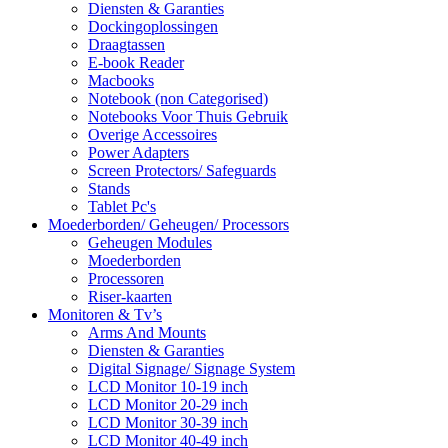
Diensten & Garanties
Dockingoplossingen
Draagtassen
E-book Reader
Macbooks
Notebook (non Categorised)
Notebooks Voor Thuis Gebruik
Overige Accessoires
Power Adapters
Screen Protectors/ Safeguards
Stands
Tablet Pc's
Moederborden/ Geheugen/ Processors
Geheugen Modules
Moederborden
Processoren
Riser-kaarten
Monitoren & Tv’s
Arms And Mounts
Diensten & Garanties
Digital Signage/ Signage System
LCD Monitor 10-19 inch
LCD Monitor 20-29 inch
LCD Monitor 30-39 inch
LCD Monitor 40-49 inch