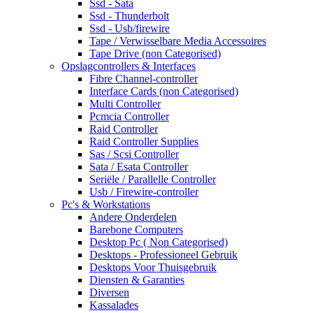
Ssd - Sata
Ssd - Thunderbolt
Ssd - Usb/firewire
Tape / Verwisselbare Media Accessoires
Tape Drive (non Categorised)
Opslagcontrollers & Interfaces
Fibre Channel-controller
Interface Cards (non Categorised)
Multi Controller
Pcmcia Controller
Raid Controller
Raid Controller Supplies
Sas / Scsi Controller
Sata / Esata Controller
Seriële / Parallelle Controller
Usb / Firewire-controller
Pc's & Workstations
Andere Onderdelen
Barebone Computers
Desktop Pc ( Non Categorised)
Desktops - Professioneel Gebruik
Desktops Voor Thuisgebruik
Diensten & Garanties
Diversen
Kassalades