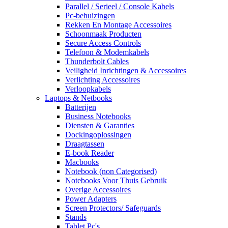
Parallel / Serieel / Console Kabels
Pc-behuizingen
Rekken En Montage Accessoires
Schoonmaak Producten
Secure Access Controls
Telefoon & Modemkabels
Thunderbolt Cables
Veiligheid Inrichtingen & Accessoires
Verlichting Accessoires
Verloopkabels
Laptops & Netbooks
Batterijen
Business Notebooks
Diensten & Garanties
Dockingoplossingen
Draagtassen
E-book Reader
Macbooks
Notebook (non Categorised)
Notebooks Voor Thuis Gebruik
Overige Accessoires
Power Adapters
Screen Protectors/ Safeguards
Stands
Tablet Pc's