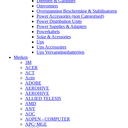
Diensten & Garanties
Omvormers
Overspanning Bescherming & Stabilisatoren
Power Accessories (non Categorised)
Power Distribution Units
Power Supplies & Adapters
Powerkabels
Solar & Acessories
Ups
Ups Accessoires
Ups Vervangingsbatterijen
Merken
3M
ACER
ACT
Activ
ADOBE
AEROHIVE
AEROHIVE
ALLIED TELESIS
AMD
ANY
AOC
AOPEN - COMPUTER
APC/ MGE