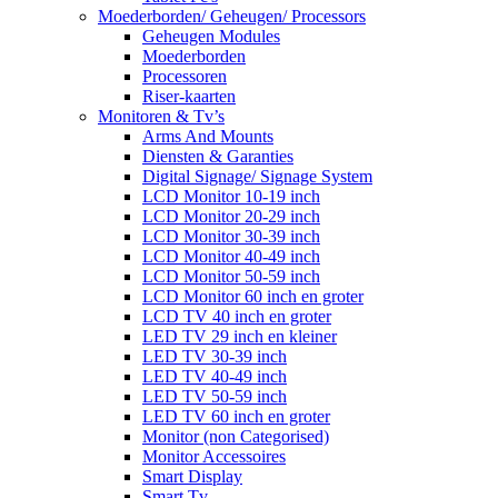
Moederborden/ Geheugen/ Processors
Geheugen Modules
Moederborden
Processoren
Riser-kaarten
Monitoren & Tv’s
Arms And Mounts
Diensten & Garanties
Digital Signage/ Signage System
LCD Monitor 10-19 inch
LCD Monitor 20-29 inch
LCD Monitor 30-39 inch
LCD Monitor 40-49 inch
LCD Monitor 50-59 inch
LCD Monitor 60 inch en groter
LCD TV 40 inch en groter
LED TV 29 inch en kleiner
LED TV 30-39 inch
LED TV 40-49 inch
LED TV 50-59 inch
LED TV 60 inch en groter
Monitor (non Categorised)
Monitor Accessoires
Smart Display
Smart Tv