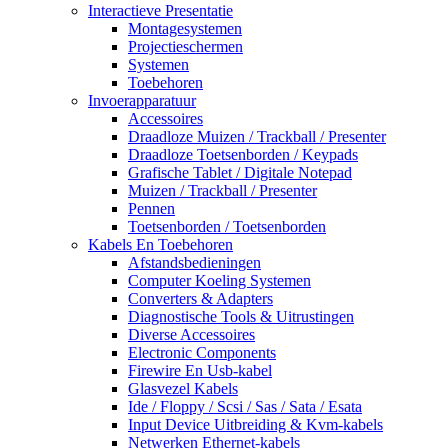
Interactieve Presentatie
Montagesystemen
Projectieschermen
Systemen
Toebehoren
Invoerapparatuur
Accessoires
Draadloze Muizen / Trackball / Presenter
Draadloze Toetsenborden / Keypads
Grafische Tablet / Digitale Notepad
Muizen / Trackball / Presenter
Pennen
Toetsenborden / Toetsenborden
Kabels En Toebehoren
Afstandsbedieningen
Computer Koeling Systemen
Converters & Adapters
Diagnostische Tools & Uitrustingen
Diverse Accessoires
Electronic Components
Firewire En Usb-kabel
Glasvezel Kabels
Ide / Floppy / Scsi / Sas / Sata / Esata
Input Device Uitbreiding & Kvm-kabels
Netwerken Ethernet-kabels