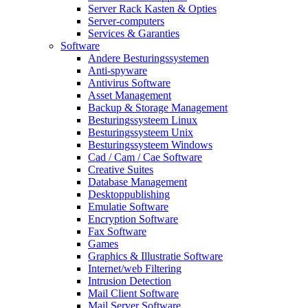
Server Rack Kasten & Opties
Server-computers
Services & Garanties
Software
Andere Besturingssystemen
Anti-spyware
Antivirus Software
Asset Management
Backup & Storage Management
Besturingssysteem Linux
Besturingssysteem Unix
Besturingssysteem Windows
Cad / Cam / Cae Software
Creative Suites
Database Management
Desktoppublishing
Emulatie Software
Encryption Software
Fax Software
Games
Graphics & Illustratie Software
Internet/web Filtering
Intrusion Detection
Mail Client Software
Mail Server Software