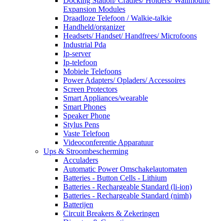
Docking Station/ Cradles/ Holders/ Wallmount/
Expansion Modules
Draadloze Telefoon / Walkie-talkie
Handheld/organizer
Headsets/ Handset/ Handfrees/ Microfoons
Industrial Pda
Ip-server
Ip-telefoon
Mobiele Telefoons
Power Adapters/ Opladers/ Accessoires
Screen Protectors
Smart Appliances/wearable
Smart Phones
Speaker Phone
Stylus Pens
Vaste Telefoon
Videoconferentie Apparatuur
Ups & Stroombescherming
Acculaders
Automatic Power Omschakelautomaten
Batteries - Button Cells - Lithium
Batteries - Rechargeable Standard (li-ion)
Batteries - Rechargeable Standard (nimh)
Batterijen
Circuit Breakers & Zekeringen