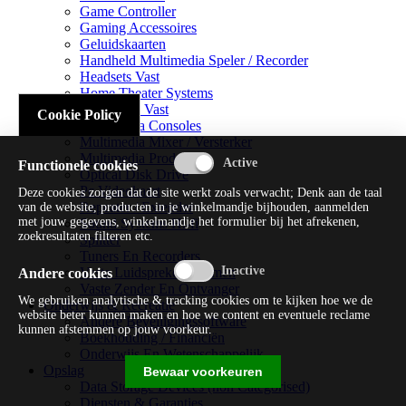
Game Controller
Gaming Accessoires
Geluidskaarten
Handheld Multimedia Speler / Recorder
Headsets Vast
Home Theater Systems
Microfoon Vast
Cookie Policy
Multimedia Consoles
Multimedia Mixer / Versterker
Multimedia Productie
Functionele cookies
Optical Disk Drive
Pc Videokaart
Deze cookies zorgen dat de site werkt zoals verwacht; Denk aan de taal
Repeater / Extender
van de website, producten in je winkelmandje bijhouden, aanmelden
met jouw gegevens, winkelmandje het formulier bij het afrekenen,
Sound Systems Hi-fi
zoekresultaten filteren etc.
Splitter
Tuners En Recorders
Vaste Luidsprekersystemen
Andere cookies
Vaste Zender En Ontvanger
We gebruiken analytische & tracking cookies om te kijken hoe we de
Onderwijs & Recreatie
website beter kunnen maken en hoe we content en eventuele reclame
Andere Beveiligingssoftware
kunnen afstemmen op jouw voorkeur.
Boekhouding / Financiën
Onderwijs En Wetenschappelijk
Opslag
Bewaar voorkeuren
Data Storage Devices (non Categorised)
Diensten & Garanties