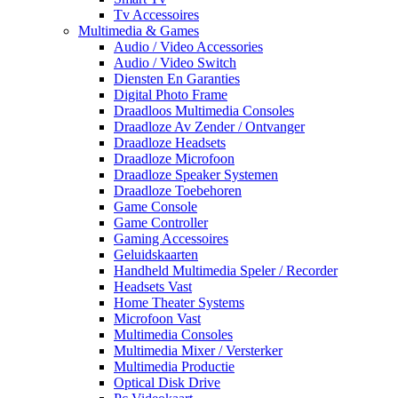
Tv Accessoires
Multimedia & Games
Audio / Video Accessories
Audio / Video Switch
Diensten En Garanties
Digital Photo Frame
Draadloos Multimedia Consoles
Draadloze Av Zender / Ontvanger
Draadloze Headsets
Draadloze Microfoon
Draadloze Speaker Systemen
Draadloze Toebehoren
Game Console
Game Controller
Gaming Accessoires
Geluidskaarten
Handheld Multimedia Speler / Recorder
Headsets Vast
Home Theater Systems
Microfoon Vast
Multimedia Consoles
Multimedia Mixer / Versterker
Multimedia Productie
Optical Disk Drive