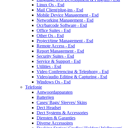
Linux Os - Esd
Mail Client/plug-ins - Esd
Mobile Device Management - Esd
Networking Management - Esd
Ocr/barcode Software - Esd
Office Suites - Esd
Other Os - Esd
Project/time Management - Esd
Remote Access - Esd
Report Management - Esd
Security Suites - Esd
Service & Support - Esd
Utilities - Esd
Video Conferencing & Telephony - Esd
Video/audio Editing & Capturing - Esd
Windows Os - Esd
Telefonie
Antwoordapparaten
Batterijen
Cases/ Bags/ Sleeves/ Skins
Dect Headset
Dect Systems & Accessories
Diensten & Garanties
Diverse Accessoires