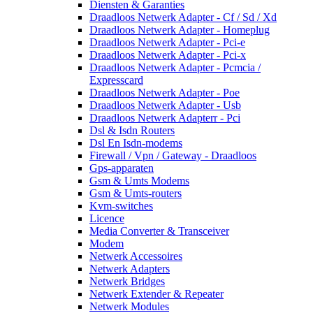
Diensten & Garanties
Draadloos Netwerk Adapter - Cf / Sd / Xd
Draadloos Netwerk Adapter - Homeplug
Draadloos Netwerk Adapter - Pci-e
Draadloos Netwerk Adapter - Pci-x
Draadloos Netwerk Adapter - Pcmcia /
Expresscard
Draadloos Netwerk Adapter - Poe
Draadloos Netwerk Adapter - Usb
Draadloos Netwerk Adapterr - Pci
Dsl & Isdn Routers
Dsl En Isdn-modems
Firewall / Vpn / Gateway - Draadloos
Gps-apparaten
Gsm & Umts Modems
Gsm & Umts-routers
Kvm-switches
Licence
Media Converter & Transceiver
Modem
Netwerk Accessoires
Netwerk Adapters
Netwerk Bridges
Netwerk Extender & Repeater
Netwerk Modules