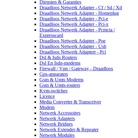
Diensten & Garanties
Draadloos Netwerk Adapter - Cf / Sd / Xd
Draadloos Netwerk Adapter - Homeplug
Draadloos Netwerk Adapter - Pci-e
Draadloos Netwerk Adapter - Pci-x
Draadloos Netwerk Adapter - Pcmcia /
Expresscard
Draadloos Netwerk Adapter - Poe
Draadloos Netwerk Adapter - Usb
Draadloos Netwerk Adapterr - Pci
Dsl & Isdn Routers
Dsl En Isdn-modems
Firewall / Vpn / Gateway - Draadloos
Gps-apparaten
Gsm & Umts Modems
Gsm & Umts-routers
Kvm-switches
Licence
Media Converter & Transceiver
Modem
Netwerk Accessoires
Netwerk Adapters
Netwerk Bridges
Netwerk Extender & Repeater
Netwerk Modules