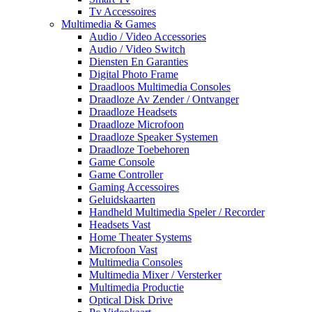
Tv Accessoires
Multimedia & Games
Audio / Video Accessories
Audio / Video Switch
Diensten En Garanties
Digital Photo Frame
Draadloos Multimedia Consoles
Draadloze Av Zender / Ontvanger
Draadloze Headsets
Draadloze Microfoon
Draadloze Speaker Systemen
Draadloze Toebehoren
Game Console
Game Controller
Gaming Accessoires
Geluidskaarten
Handheld Multimedia Speler / Recorder
Headsets Vast
Home Theater Systems
Microfoon Vast
Multimedia Consoles
Multimedia Mixer / Versterker
Multimedia Productie
Optical Disk Drive