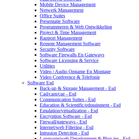
Mobile Device Management
Netwerk Management
Office Suites
Presentatie Software
Programmeren & Web Ontwikkeling
Project & Time Management
Rapport Management
Remote Management Software
Security Software
Software Firewalls En Gateways
Software Licensing & Service
Utilities
Video / Audio Opname En Montage
Video Conference & Telefonie
Software Esd
Back-up & Storage Management - Esd
Cad/cam/cae - Esd
Communication Suites - Esd
Education & Scientific/edutainment - Esd
Emulation/virtualization - Esd
Encryption Software - Esd
Firewall/gateways - Esd
Internet/web Filtering - Esd
Intrusion Detection - Esd
Language/web Development & Plug-ins - Esd