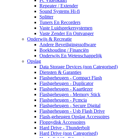
Pc Videokaart
Repeater / Extender
Sound Systems Hi-fi
Splitter
Tuners En Recorders
Vaste Luidsprekersystemen
Vaste Zender En Ontvanger
Onderwijs & Recreatie
Andere Beveiligingssoftware
Boekhouding / Financiën
Onderwijs En Wetenschappelijk
Opslag
Data Storage Devices (non Categorised)
Diensten & Garanties
Flashgeheugen - Compact Flash
Flashgeheugen - Duplicator
Flashgeheugen - Kaartlezer
Flashgeheugen - Memory Stick
Flashgeheugen - Pcmcia
Flashgeheugen - Secure Digital
Flashgeheugen - Usb Flash Drive
Flash-geheugen Opslag Accessoires
Floppydisk Accessoires
Hard Drive - Thunderbolt
Hard Drive (non Categorised)