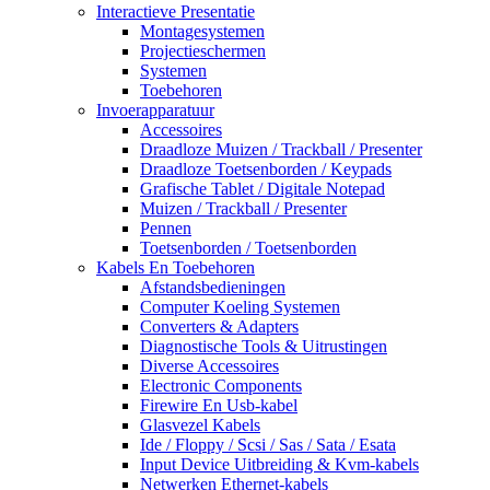
Interactieve Presentatie
Montagesystemen
Projectieschermen
Systemen
Toebehoren
Invoerapparatuur
Accessoires
Draadloze Muizen / Trackball / Presenter
Draadloze Toetsenborden / Keypads
Grafische Tablet / Digitale Notepad
Muizen / Trackball / Presenter
Pennen
Toetsenborden / Toetsenborden
Kabels En Toebehoren
Afstandsbedieningen
Computer Koeling Systemen
Converters & Adapters
Diagnostische Tools & Uitrustingen
Diverse Accessoires
Electronic Components
Firewire En Usb-kabel
Glasvezel Kabels
Ide / Floppy / Scsi / Sas / Sata / Esata
Input Device Uitbreiding & Kvm-kabels
Netwerken Ethernet-kabels