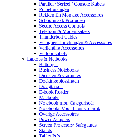
Parallel / Serieel / Console Kabels
Pc-behuizingen
Rekken En Montage Accessoires
Schoonmaak Producten
Secure Access Controls
Telefoon & Modemkabels
Thunderbolt Cables
Veiligheid Inrichtingen & Accessoires
Verlichting Accessoires
Verloopkabels
Laptops & Netbooks
Batterijen
Business Notebooks
Diensten & Garanties
Dockingoplossingen
Draagtassen
E-book Reader
Macbooks
Notebook (non Categorised)
Notebooks Voor Thuis Gebruik
Overige Accessoires
Power Adapters
Screen Protectors/ Safeguards
Stands
Tablet Pc's