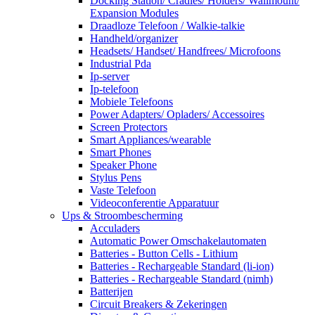
Docking Station/ Cradles/ Holders/ Wallmount/
Expansion Modules
Draadloze Telefoon / Walkie-talkie
Handheld/organizer
Headsets/ Handset/ Handfrees/ Microfoons
Industrial Pda
Ip-server
Ip-telefoon
Mobiele Telefoons
Power Adapters/ Opladers/ Accessoires
Screen Protectors
Smart Appliances/wearable
Smart Phones
Speaker Phone
Stylus Pens
Vaste Telefoon
Videoconferentie Apparatuur
Ups & Stroombescherming
Acculaders
Automatic Power Omschakelautomaten
Batteries - Button Cells - Lithium
Batteries - Rechargeable Standard (li-ion)
Batteries - Rechargeable Standard (nimh)
Batterijen
Circuit Breakers & Zekeringen