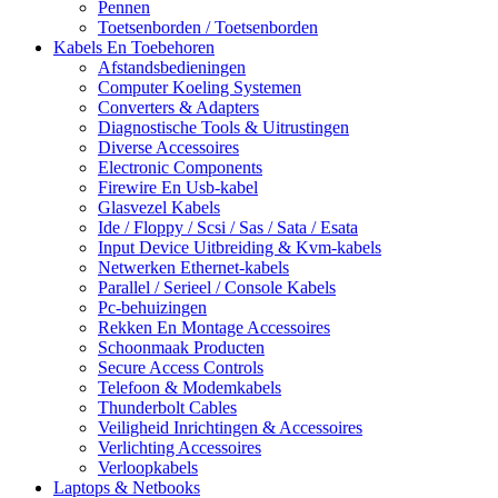
Pennen
Toetsenborden / Toetsenborden
Kabels En Toebehoren
Afstandsbedieningen
Computer Koeling Systemen
Converters & Adapters
Diagnostische Tools & Uitrustingen
Diverse Accessoires
Electronic Components
Firewire En Usb-kabel
Glasvezel Kabels
Ide / Floppy / Scsi / Sas / Sata / Esata
Input Device Uitbreiding & Kvm-kabels
Netwerken Ethernet-kabels
Parallel / Serieel / Console Kabels
Pc-behuizingen
Rekken En Montage Accessoires
Schoonmaak Producten
Secure Access Controls
Telefoon & Modemkabels
Thunderbolt Cables
Veiligheid Inrichtingen & Accessoires
Verlichting Accessoires
Verloopkabels
Laptops & Netbooks