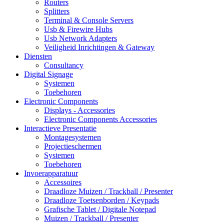
Routers
Splitters
Terminal & Console Servers
Usb & Firewire Hubs
Usb Network Adapters
Veiligheid Inrichtingen & Gateway
Diensten
Consultancy
Digital Signage
Systemen
Toebehoren
Electronic Components
Displays - Accessories
Electronic Components Accessories
Interactieve Presentatie
Montagesystemen
Projectieschermen
Systemen
Toebehoren
Invoerapparatuur
Accessoires
Draadloze Muizen / Trackball / Presenter
Draadloze Toetsenborden / Keypads
Grafische Tablet / Digitale Notepad
Muizen / Trackball / Presenter