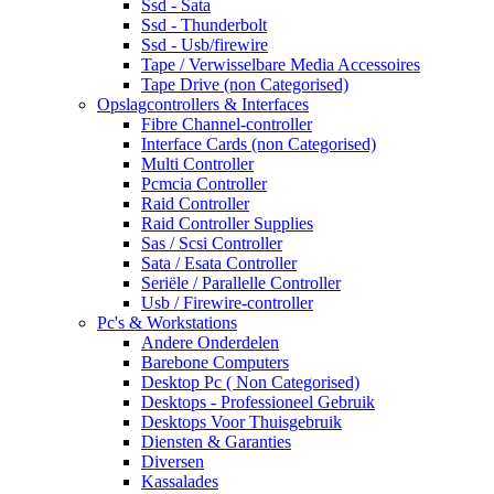
Ssd - Sata
Ssd - Thunderbolt
Ssd - Usb/firewire
Tape / Verwisselbare Media Accessoires
Tape Drive (non Categorised)
Opslagcontrollers & Interfaces
Fibre Channel-controller
Interface Cards (non Categorised)
Multi Controller
Pcmcia Controller
Raid Controller
Raid Controller Supplies
Sas / Scsi Controller
Sata / Esata Controller
Seriële / Parallelle Controller
Usb / Firewire-controller
Pc's & Workstations
Andere Onderdelen
Barebone Computers
Desktop Pc ( Non Categorised)
Desktops - Professioneel Gebruik
Desktops Voor Thuisgebruik
Diensten & Garanties
Diversen
Kassalades