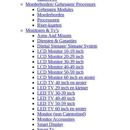
Moederborden/ Geheugen/ Processors
Geheugen Modules
Moederborden
Processoren
Riser-kaarten
Monitoren & Tv’s
Arms And Mounts
Diensten & Garanties
Digital Signage/ Signage System
LCD Monitor 10-19 inch
LCD Monitor 20-29 inch
LCD Monitor 30-39 inch
LCD Monitor 40-49 inch
LCD Monitor 50-59 inch
LCD Monitor 60 inch en groter
LCD TV 40 inch en groter
LED TV 29 inch en kleiner
LED TV 30-39 inch
LED TV 40-49 inch
LED TV 50-59 inch
LED TV 60 inch en groter
Monitor (non Categorised)
Monitor Accessoires
Smart Display
Smart Tv