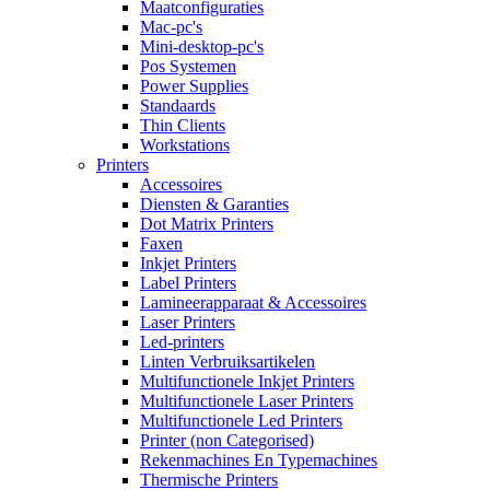
Maatconfiguraties
Mac-pc's
Mini-desktop-pc's
Pos Systemen
Power Supplies
Standaards
Thin Clients
Workstations
Printers
Accessoires
Diensten & Garanties
Dot Matrix Printers
Faxen
Inkjet Printers
Label Printers
Lamineerapparaat & Accessoires
Laser Printers
Led-printers
Linten Verbruiksartikelen
Multifunctionele Inkjet Printers
Multifunctionele Laser Printers
Multifunctionele Led Printers
Printer (non Categorised)
Rekenmachines En Typemachines
Thermische Printers