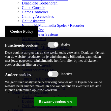
Draadloze Toebehoren
Game Console
Game Controller
Gaming Accessoires
Geluidskaarten
Handheld Multimedia Speler / Recorder
Headsets Vast
Cookie Policy
Home Theater Systems
Microfoon Vast
Multimedia Consoles
Functionele cookies
Multimedia Mixer / Versterker
Multimedia Productie
Deze cookies zorgen dat de site werkt zoals verwacht; Denk aan de taal
Optical Disk Drive
van de website, producten in je winkelmandje bijhouden, aanmelden
met jouw gegevens, winkelmandje het formulier bij het afrekenen,
Pc Videokaart
zoekresultaten filteren etc.
Repeater / Extender
Sound Systems Hi-fi
Splitter
Andere cookies
Tuners En Recorders
We gebruiken analytische & tracking cookies om te kijken hoe we de
Vaste Luidsprekersystemen
website beter kunnen maken en hoe we content en eventuele reclame
Vaste Zender En Ontvanger
kunnen afstemmen op jouw voorkeur.
Onderwijs & Recreatie
Andere Beveiligingssoftware
Boekhouding / Financiën
Bewaar voorkeuren
Onderwijs En Wetenschappelijk
Opslag