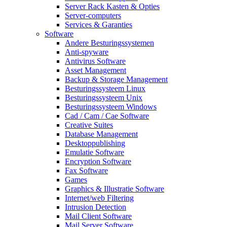
Server Rack Kasten & Opties
Server-computers
Services & Garanties
Software
Andere Besturingssystemen
Anti-spyware
Antivirus Software
Asset Management
Backup & Storage Management
Besturingssysteem Linux
Besturingssysteem Unix
Besturingssysteem Windows
Cad / Cam / Cae Software
Creative Suites
Database Management
Desktoppublishing
Emulatie Software
Encryption Software
Fax Software
Games
Graphics & Illustratie Software
Internet/web Filtering
Intrusion Detection
Mail Client Software
Mail Server Software