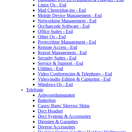
Linux Os - Esd
Mail Client/plug-ins - Esd
Mobile Device Management - Esd
Networking Management - Esd
Ocr/barcode Software - Esd
Office Suites - Esd
Other Os - Esd
Project/time Management - Esd
Remote Access - Esd
Report Management - Esd
Security Suites - Esd
Service & Support - Esd
Utilities - Esd
Video Conferencing & Telephony - Esd
Video/audio Editing & Capturing - Esd
Windows Os - Esd
Telefonie
Antwoordapparaten
Batterijen
Cases/ Bags/ Sleeves/ Skins
Dect Headset
Dect Systems & Accessories
Diensten & Garanties
Diverse Accessoires