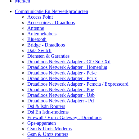
Merken
Communicatie En Netwerkproducten
Access Point
Accessoires - Draadloos
Antenne
Antennekabels
Bluetooth
Bridge - Draadloos
Data Switch
Diensten & Garanties
Draadloos Netwerk Adapter - Cf / Sd / Xd
Draadloos Netwerk Adapter - Homeplug
Draadloos Netwerk Adapter - Pci-e
Draadloos Netwerk Adapter - Pci-x
Draadloos Netwerk Adapter - Pcmcia / Expresscard
Draadloos Netwerk Adapter - Poe
Draadloos Netwerk Adapter - Usb
Draadloos Netwerk Adapterr - Pci
Dsl & Isdn Routers
Dsl En Isdn-modems
Firewall / Vpn / Gateway - Draadloos
Gps-apparaten
Gsm & Umts Modems
Gsm & Umts-routers