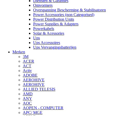
Diensten & Garanties
Omvormers
Overspanning Bescherming & Stabilisatoren
Power Accessories (non Categorised)
Power Distribution Units
Power Supplies & Adapters
Powerkabels
Solar & Acessories
Ups
Ups Accessoires
Ups Vervangingsbatterijen
Merken
3M
ACER
ACT
Activ
ADOBE
AEROHIVE
AEROHIVE
ALLIED TELESIS
AMD
ANY
AOC
AOPEN - COMPUTER
APC/ MGE