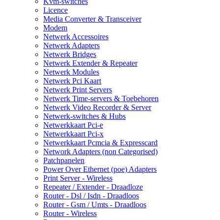
Kvm-switches
Licence
Media Converter & Transceiver
Modem
Netwerk Accessoires
Netwerk Adapters
Netwerk Bridges
Netwerk Extender & Repeater
Netwerk Modules
Netwerk Pci Kaart
Netwerk Print Servers
Netwerk Time-servers & Toebehoren
Netwerk Video Recorder & Server
Netwerk-switches & Hubs
Netwerkkaart Pci-e
Netwerkkaart Pci-x
Netwerkkaart Pcmcia & Expresscard
Network Adapters (non Categorised)
Patchpanelen
Power Over Ethernet (poe) Adapters
Print Server - Wireless
Repeater / Extender - Draadloze
Router - Dsl / Isdn - Draadloos
Router - Gsm / Umts - Draadloos
Router - Wireless