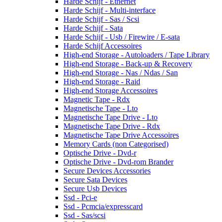
Harde Schijf - Ethernet
Harde Schijf - Multi-interface
Harde Schijf - Sas / Scsi
Harde Schijf - Sata
Harde Schijf - Usb / Firewire / E-sata
Harde Schijf Accessoires
High-end Storage - Autoloaders / Tape Library
High-end Storage - Back-up & Recovery
High-end Storage - Nas / Ndas / San
High-end Storage - Raid
High-end Storage Accessoires
Magnetic Tape - Rdx
Magnetische Tape - Lto
Magnetische Tape Drive - Lto
Magnetische Tape Drive - Rdx
Magnetische Tape Drive Accessoires
Memory Cards (non Categorised)
Optische Drive - Dvd-r
Optische Drive - Dvd-rom Brander
Secure Devices Accessories
Secure Sata Devices
Secure Usb Devices
Ssd - Pci-e
Ssd - Pcmcia/expresscard
Ssd - Sas/scsi