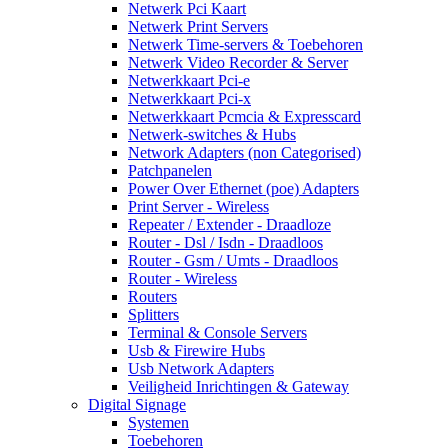
Netwerk Pci Kaart
Netwerk Print Servers
Netwerk Time-servers & Toebehoren
Netwerk Video Recorder & Server
Netwerkkaart Pci-e
Netwerkkaart Pci-x
Netwerkkaart Pcmcia & Expresscard
Netwerk-switches & Hubs
Network Adapters (non Categorised)
Patchpanelen
Power Over Ethernet (poe) Adapters
Print Server - Wireless
Repeater / Extender - Draadloze
Router - Dsl / Isdn - Draadloos
Router - Gsm / Umts - Draadloos
Router - Wireless
Routers
Splitters
Terminal & Console Servers
Usb & Firewire Hubs
Usb Network Adapters
Veiligheid Inrichtingen & Gateway
Digital Signage
Systemen
Toebehoren