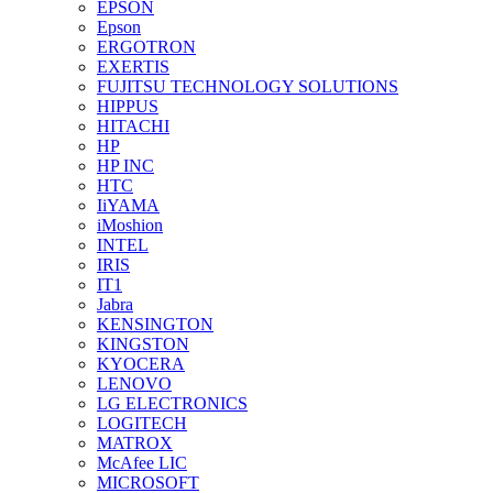
EPSON
Epson
ERGOTRON
EXERTIS
FUJITSU TECHNOLOGY SOLUTIONS
HIPPUS
HITACHI
HP
HP INC
HTC
IiYAMA
iMoshion
INTEL
IRIS
IT1
Jabra
KENSINGTON
KINGSTON
KYOCERA
LENOVO
LG ELECTRONICS
LOGITECH
MATROX
McAfee LIC
MICROSOFT