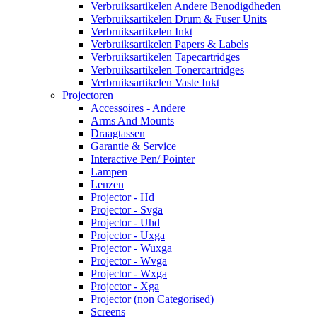
Verbruiksartikelen Andere Benodigdheden
Verbruiksartikelen Drum & Fuser Units
Verbruiksartikelen Inkt
Verbruiksartikelen Papers & Labels
Verbruiksartikelen Tapecartridges
Verbruiksartikelen Tonercartridges
Verbruiksartikelen Vaste Inkt
Projectoren
Accessoires - Andere
Arms And Mounts
Draagtassen
Garantie & Service
Interactive Pen/ Pointer
Lampen
Lenzen
Projector - Hd
Projector - Svga
Projector - Uhd
Projector - Uxga
Projector - Wuxga
Projector - Wvga
Projector - Wxga
Projector - Xga
Projector (non Categorised)
Screens