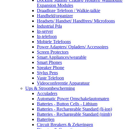
Docking Station/ Cradles/ Holders/ Wallmount/
Expansion Modules
Draadloze Telefoon / Walkie-talkie
Handheld/organizer
Headsets/ Handset/ Handfrees/ Microfoons
Industrial Pda
Ip-server
Ip-telefoon
Mobiele Telefoons
Power Adapters/ Opladers/ Accessoires
Screen Protectors
Smart Appliances/wearable
Smart Phones
Speaker Phone
Stylus Pens
Vaste Telefoon
Videoconferentie Apparatuur
Ups & Stroombescherming
Acculaders
Automatic Power Omschakelautomaten
Batteries - Button Cells - Lithium
Batteries - Rechargeable Standard (li-ion)
Batteries - Rechargeable Standard (nimh)
Batterijen
Circuit Breakers & Zekeringen