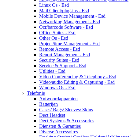
Linux Os - Esd
Mail Client/plug-ins - Esd
Mobile Device Management - Esd
Networking Management - Esd
Ocr/barcode Software - Esd
Office Suites - Esd
Other Os - Esd
Project/time Management - Esd
Remote Access - Esd
Report Management - Esd
Security Suites - Esd
Service & Support - Esd
Utilities - Esd
Video Conferencing & Telephony - Esd
Video/audio Editing & Capturing - Esd
Windows Os - Esd
Telefonie
Antwoordapparaten
Batterijen
Cases/ Bags/ Sleeves/ Skins
Dect Headset
Dect Systems & Accessories
Diensten & Garanties
Diverse Accessoires