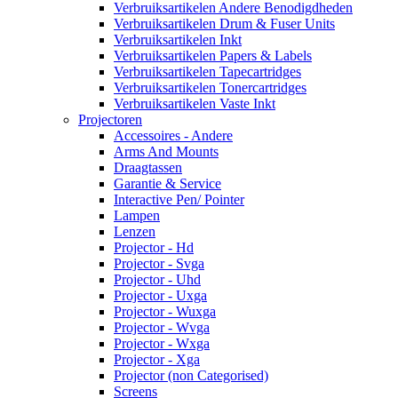
Verbruiksartikelen Andere Benodigdheden
Verbruiksartikelen Drum & Fuser Units
Verbruiksartikelen Inkt
Verbruiksartikelen Papers & Labels
Verbruiksartikelen Tapecartridges
Verbruiksartikelen Tonercartridges
Verbruiksartikelen Vaste Inkt
Projectoren
Accessoires - Andere
Arms And Mounts
Draagtassen
Garantie & Service
Interactive Pen/ Pointer
Lampen
Lenzen
Projector - Hd
Projector - Svga
Projector - Uhd
Projector - Uxga
Projector - Wuxga
Projector - Wvga
Projector - Wxga
Projector - Xga
Projector (non Categorised)
Screens