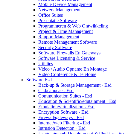
Mobile Device Management
Netwerk Management
Office Suites
Presentatie Software
Programmeren & Web Ontwikkeling
Project & Time Management
Rapport Management
Remote Management Software
Security Software
Software Firewalls En Gateways
Software Licensing & Service
Utilities
Video / Audio Opname En Montage
Video Conference & Telefonie
Software Esd
Back-up & Storage Management - Esd
Cad/cam/cae - Esd
Communication Suites - Esd
Education & Scientific/edutainment - Esd
Emulation/virtualization - Esd
Encryption Software - Esd
Firewall/gateways - Esd
Internet/web Filtering - Esd
Intrusion Detection - Esd
Language/web Development & Plug-ins - Esd