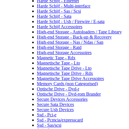
Harde Schijf - Ethernet
Harde Schijf - Multi-interface
Harde Schijf - Sas / Scsi
Harde Schijf - Sata
Harde Schijf - Usb / Firewire / E-sata
Harde Schijf Accessoires
High-end Storage - Autoloaders / Tape Library
High-end Storage - Back-up & Recovery
High-end Storage - Nas / Ndas / San
High-end Storage - Raid
High-end Storage Accessoires
Magnetic Tape - Rdx
Magnetische Tape - Lto
Magnetische Tape Drive - Lto
Magnetische Tape Drive - Rdx
Magnetische Tape Drive Accessoires
Memory Cards (non Categorised)
Optische Drive - Dvd-r
Optische Drive - Dvd-rom Brander
Secure Devices Accessories
Secure Sata Devices
Secure Usb Devices
Ssd - Pci-e
Ssd - Pcmcia/expresscard
Ssd - Sas/scsi