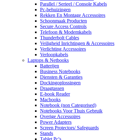
Parallel / Serieel / Console Kabels
Pc-behuizingen
Rekken En Montage Accessoires
Schoonmaak Producten
Secure Access Controls
Telefoon & Modemkabels
Thunderbolt Cables
Veiligheid Inrichtingen & Accessoires
Verlichting Accessoires
Verloopkabels
Laptops & Netbooks
Batterijen
Business Notebooks
Diensten & Garanties
Dockingoplossingen
Draagtassen
E-book Reader
Macbooks
Notebook (non Categorised)
Notebooks Voor Thuis Gebruik
Overige Accessoires
Power Adapters
Screen Protectors/ Safeguards
Stands
Tablet Pc's