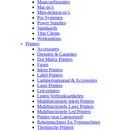
Maatconfiguraties
Mac-pc's
Mini-desktop-pc's
Pos Systemen
Power Supplies
Standaards
Thin Clients
Workstations
Printers
Accessoires
Diensten & Garanties
Dot Matrix Printers
Faxen
Inkjet Printers
Label Printers
Lamineerapparaat & Accessoires
Laser Printers
Led-printers
Linten Verbruiksartikelen
Multifunctionele Inkjet Printers
Multifunctionele Laser Printers
Multifunctionele Led Printers
Printer (non Categorised)
Rekenmachines En Typemachines
Thermische Printers