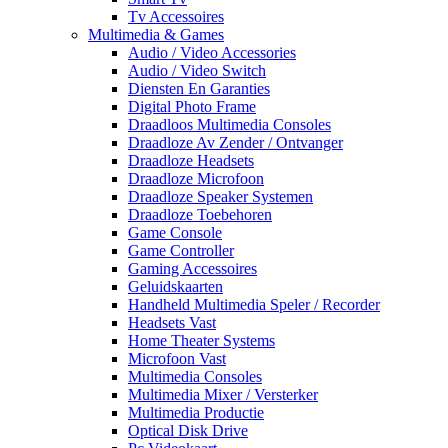
Tv Accessoires
Multimedia & Games
Audio / Video Accessories
Audio / Video Switch
Diensten En Garanties
Digital Photo Frame
Draadloos Multimedia Consoles
Draadloze Av Zender / Ontvanger
Draadloze Headsets
Draadloze Microfoon
Draadloze Speaker Systemen
Draadloze Toebehoren
Game Console
Game Controller
Gaming Accessoires
Geluidskaarten
Handheld Multimedia Speler / Recorder
Headsets Vast
Home Theater Systems
Microfoon Vast
Multimedia Consoles
Multimedia Mixer / Versterker
Multimedia Productie
Optical Disk Drive