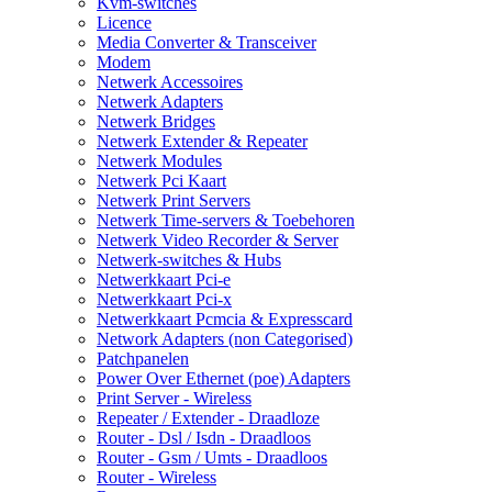
Kvm-switches
Licence
Media Converter & Transceiver
Modem
Netwerk Accessoires
Netwerk Adapters
Netwerk Bridges
Netwerk Extender & Repeater
Netwerk Modules
Netwerk Pci Kaart
Netwerk Print Servers
Netwerk Time-servers & Toebehoren
Netwerk Video Recorder & Server
Netwerk-switches & Hubs
Netwerkkaart Pci-e
Netwerkkaart Pci-x
Netwerkkaart Pcmcia & Expresscard
Network Adapters (non Categorised)
Patchpanelen
Power Over Ethernet (poe) Adapters
Print Server - Wireless
Repeater / Extender - Draadloze
Router - Dsl / Isdn - Draadloos
Router - Gsm / Umts - Draadloos
Router - Wireless