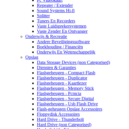
Pc Videokaart
Repeater / Extender
Sound Systems Hi-fi
Splitter
Tuners En Recorders
Vaste Luidsprekersystemen
Vaste Zender En Ontvanger
Onderwijs & Recreatie
Andere Beveiligingssoftware
Boekhouding / Financiën
Onderwijs En Wetenschappelijk
Opslag
Data Storage Devices (non Categorised)
Diensten & Garanties
Flashgeheugen - Compact Flash
Flashgeheugen - Duplicator
Flashgeheugen - Kaartlezer
Flashgeheugen - Memory Stick
Flashgeheugen - Pcmcia
Flashgeheugen - Secure Digital
Flashgeheugen - Usb Flash Drive
Flash-geheugen Opslag Accessoires
Floppydisk Accessoires
Hard Drive - Thunderbolt
Hard Drive (non Categorised)