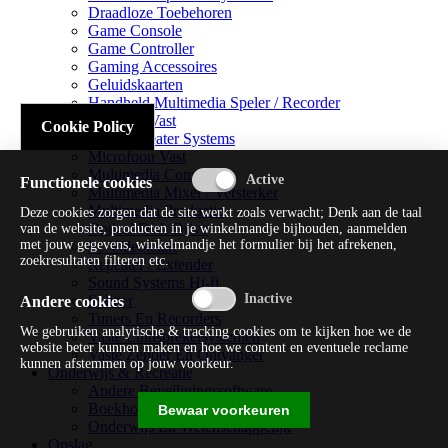
Draadloze Toebehoren
Game Console
Game Controller
Gaming Accessoires
Geluidskaarten
Handheld Multimedia Speler / Recorder
Headsets Vast
Cookie Policy
Home Theater Systems
Microfoon Vast
Multimedia Consoles
Functionele cookies
Multimedia Mixer / Versterker
Multimedia Productie
Deze cookies zorgen dat de site werkt zoals verwacht; Denk aan de taal
Optical Disk Drive
van de website, producten in je winkelmandje bijhouden, aanmelden
met jouw gegevens, winkelmandje het formulier bij het afrekenen,
Pc Videokaart
zoekresultaten filteren etc.
Repeater / Extender
Sound Systems Hi-fi
Splitter
Andere cookies
Tuners En Recorders
We gebruiken analytische & tracking cookies om te kijken hoe we de
Vaste Luidsprekersystemen
website beter kunnen maken en hoe we content en eventuele reclame
Vaste Zender En Ontvanger
kunnen afstemmen op jouw voorkeur.
Onderwijs & Recreatie
Andere Beveiligingssoftware
Boekhouding / Financiën
Bewaar voorkeuren
Onderwijs En Wetenschappelijk
Opslag