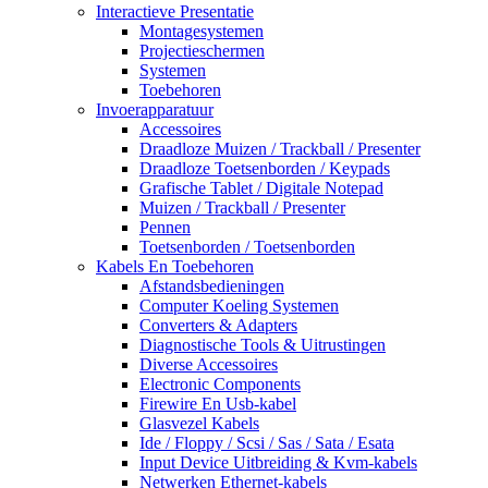
Interactieve Presentatie
Montagesystemen
Projectieschermen
Systemen
Toebehoren
Invoerapparatuur
Accessoires
Draadloze Muizen / Trackball / Presenter
Draadloze Toetsenborden / Keypads
Grafische Tablet / Digitale Notepad
Muizen / Trackball / Presenter
Pennen
Toetsenborden / Toetsenborden
Kabels En Toebehoren
Afstandsbedieningen
Computer Koeling Systemen
Converters & Adapters
Diagnostische Tools & Uitrustingen
Diverse Accessoires
Electronic Components
Firewire En Usb-kabel
Glasvezel Kabels
Ide / Floppy / Scsi / Sas / Sata / Esata
Input Device Uitbreiding & Kvm-kabels
Netwerken Ethernet-kabels