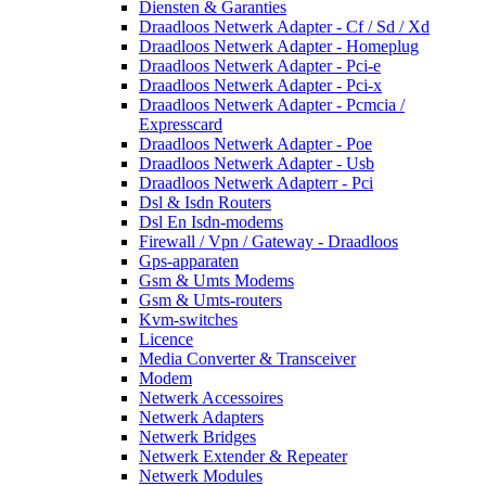
Diensten & Garanties
Draadloos Netwerk Adapter - Cf / Sd / Xd
Draadloos Netwerk Adapter - Homeplug
Draadloos Netwerk Adapter - Pci-e
Draadloos Netwerk Adapter - Pci-x
Draadloos Netwerk Adapter - Pcmcia /
Expresscard
Draadloos Netwerk Adapter - Poe
Draadloos Netwerk Adapter - Usb
Draadloos Netwerk Adapterr - Pci
Dsl & Isdn Routers
Dsl En Isdn-modems
Firewall / Vpn / Gateway - Draadloos
Gps-apparaten
Gsm & Umts Modems
Gsm & Umts-routers
Kvm-switches
Licence
Media Converter & Transceiver
Modem
Netwerk Accessoires
Netwerk Adapters
Netwerk Bridges
Netwerk Extender & Repeater
Netwerk Modules