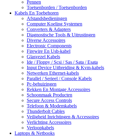
Pennen
Toetsenborden / Toetsenborden
Kabels En Toebehoren
Afstandsbedieningen
Computer Koeling Systemen
Converters & Adapters
Diagnostische Tools & Uitrustingen
Diverse Accessoires
Electronic Components
Firewire En Usb-kabel
Glasvezel Kabels
Ide / Floppy / Scsi / Sas / Sata / Esata
Input Device Uitbreiding & Kvm-kabels
Netwerken Ethernet-kabels
Parallel / Serieel / Console Kabels
Pc-behuizingen
Rekken En Montage Accessoires
Schoonmaak Producten
Secure Access Controls
Telefoon & Modemkabels
Thunderbolt Cables
Veiligheid Inrichtingen & Accessoires
Verlichting Accessoires
Verloopkabels
Laptops & Netbooks