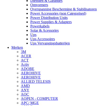
Diensten & Garanties
Omvormers
Overspanning Bescherming & Stabilisatoren
Power Accessories (non Categorised)
Power Distribution Units
Power Supplies & Adapters
Powerkabels
Solar & Acessories
Ups
Ups Accessoires
Ups Vervangingsbatterijen
Merken
3M
ACER
ACT
Activ
ADOBE
AEROHIVE
AEROHIVE
ALLIED TELESIS
AMD
ANY
AOC
AOPEN - COMPUTER
APC/ MGE