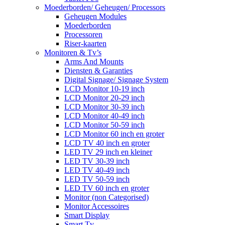
Moederborden/ Geheugen/ Processors
Geheugen Modules
Moederborden
Processoren
Riser-kaarten
Monitoren & Tv’s
Arms And Mounts
Diensten & Garanties
Digital Signage/ Signage System
LCD Monitor 10-19 inch
LCD Monitor 20-29 inch
LCD Monitor 30-39 inch
LCD Monitor 40-49 inch
LCD Monitor 50-59 inch
LCD Monitor 60 inch en groter
LCD TV 40 inch en groter
LED TV 29 inch en kleiner
LED TV 30-39 inch
LED TV 40-49 inch
LED TV 50-59 inch
LED TV 60 inch en groter
Monitor (non Categorised)
Monitor Accessoires
Smart Display
Smart Tv