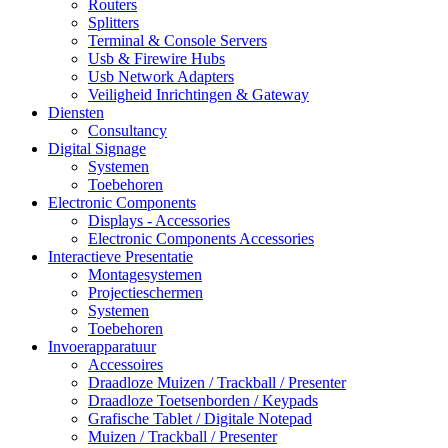
Routers
Splitters
Terminal & Console Servers
Usb & Firewire Hubs
Usb Network Adapters
Veiligheid Inrichtingen & Gateway
Diensten
Consultancy
Digital Signage
Systemen
Toebehoren
Electronic Components
Displays - Accessories
Electronic Components Accessories
Interactieve Presentatie
Montagesystemen
Projectieschermen
Systemen
Toebehoren
Invoerapparatuur
Accessoires
Draadloze Muizen / Trackball / Presenter
Draadloze Toetsenborden / Keypads
Grafische Tablet / Digitale Notepad
Muizen / Trackball / Presenter