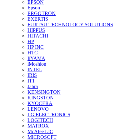
EPSON
Epson
ERGOTRON
EXERTIS
FUJITSU TECHNOLOGY SOLUTIONS
HIPPUS
HITACHI
HP
HP INC
HTC
IiYAMA
iMoshion
INTEL
IRIS
IT1
Jabra
KENSINGTON
KINGSTON
KYOCERA
LENOVO
LG ELECTRONICS
LOGITECH
MATROX
McAfee LIC
MICROSOFT