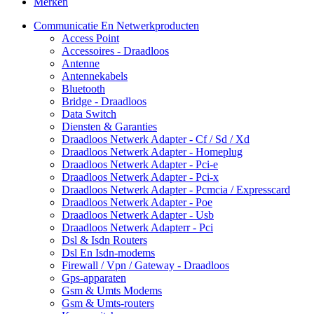
Merken
Communicatie En Netwerkproducten
Access Point
Accessoires - Draadloos
Antenne
Antennekabels
Bluetooth
Bridge - Draadloos
Data Switch
Diensten & Garanties
Draadloos Netwerk Adapter - Cf / Sd / Xd
Draadloos Netwerk Adapter - Homeplug
Draadloos Netwerk Adapter - Pci-e
Draadloos Netwerk Adapter - Pci-x
Draadloos Netwerk Adapter - Pcmcia / Expresscard
Draadloos Netwerk Adapter - Poe
Draadloos Netwerk Adapter - Usb
Draadloos Netwerk Adapterr - Pci
Dsl & Isdn Routers
Dsl En Isdn-modems
Firewall / Vpn / Gateway - Draadloos
Gps-apparaten
Gsm & Umts Modems
Gsm & Umts-routers