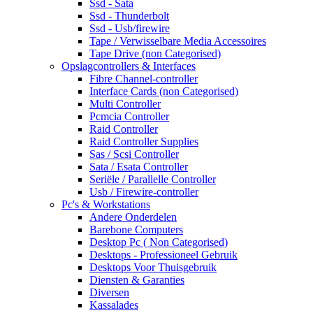
Ssd - Sata
Ssd - Thunderbolt
Ssd - Usb/firewire
Tape / Verwisselbare Media Accessoires
Tape Drive (non Categorised)
Opslagcontrollers & Interfaces
Fibre Channel-controller
Interface Cards (non Categorised)
Multi Controller
Pcmcia Controller
Raid Controller
Raid Controller Supplies
Sas / Scsi Controller
Sata / Esata Controller
Seriële / Parallelle Controller
Usb / Firewire-controller
Pc's & Workstations
Andere Onderdelen
Barebone Computers
Desktop Pc ( Non Categorised)
Desktops - Professioneel Gebruik
Desktops Voor Thuisgebruik
Diensten & Garanties
Diversen
Kassalades