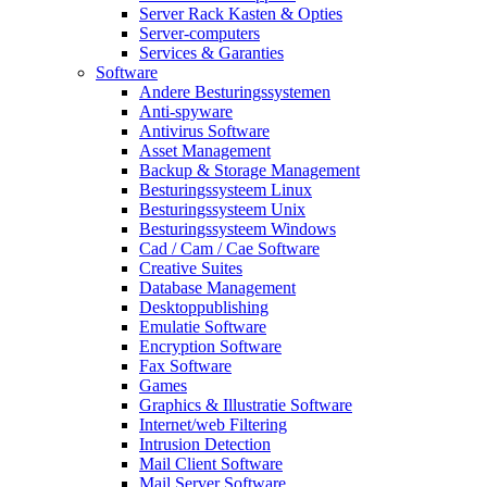
Server Rack Kasten & Opties
Server-computers
Services & Garanties
Software
Andere Besturingssystemen
Anti-spyware
Antivirus Software
Asset Management
Backup & Storage Management
Besturingssysteem Linux
Besturingssysteem Unix
Besturingssysteem Windows
Cad / Cam / Cae Software
Creative Suites
Database Management
Desktoppublishing
Emulatie Software
Encryption Software
Fax Software
Games
Graphics & Illustratie Software
Internet/web Filtering
Intrusion Detection
Mail Client Software
Mail Server Software