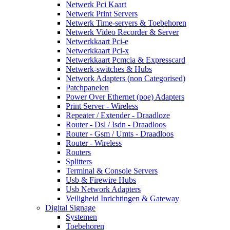
Netwerk Pci Kaart
Netwerk Print Servers
Netwerk Time-servers & Toebehoren
Netwerk Video Recorder & Server
Netwerkkaart Pci-e
Netwerkkaart Pci-x
Netwerkkaart Pcmcia & Expresscard
Netwerk-switches & Hubs
Network Adapters (non Categorised)
Patchpanelen
Power Over Ethernet (poe) Adapters
Print Server - Wireless
Repeater / Extender - Draadloze
Router - Dsl / Isdn - Draadloos
Router - Gsm / Umts - Draadloos
Router - Wireless
Routers
Splitters
Terminal & Console Servers
Usb & Firewire Hubs
Usb Network Adapters
Veiligheid Inrichtingen & Gateway
Digital Signage
Systemen
Toebehoren