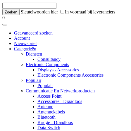
Sleutelwoorden hier
In voorraad bij leveranciers
0
Geavanceerd zoeken
Account
Nieuwsbrief
Categorieën
Diensten
Consultancy
Electronic Components
Displays - Accessories
Electronic Components Accessories
Populair
Populair
Communicatie En Netwerkproducten
Access Point
Accessoires - Draadloos
Antenne
Antennekabels
Bluetooth
Bridge - Draadloos
Data Switch