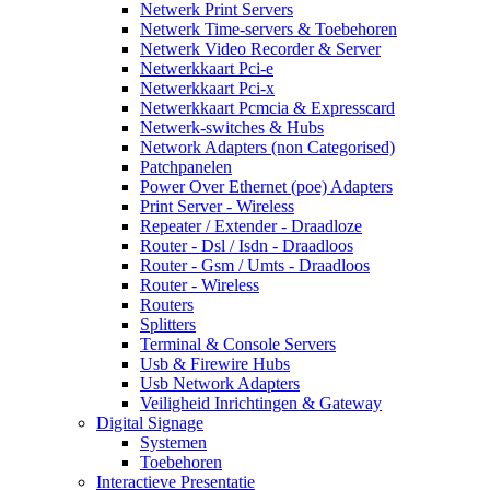
Netwerk Print Servers
Netwerk Time-servers & Toebehoren
Netwerk Video Recorder & Server
Netwerkkaart Pci-e
Netwerkkaart Pci-x
Netwerkkaart Pcmcia & Expresscard
Netwerk-switches & Hubs
Network Adapters (non Categorised)
Patchpanelen
Power Over Ethernet (poe) Adapters
Print Server - Wireless
Repeater / Extender - Draadloze
Router - Dsl / Isdn - Draadloos
Router - Gsm / Umts - Draadloos
Router - Wireless
Routers
Splitters
Terminal & Console Servers
Usb & Firewire Hubs
Usb Network Adapters
Veiligheid Inrichtingen & Gateway
Digital Signage
Systemen
Toebehoren
Interactieve Presentatie