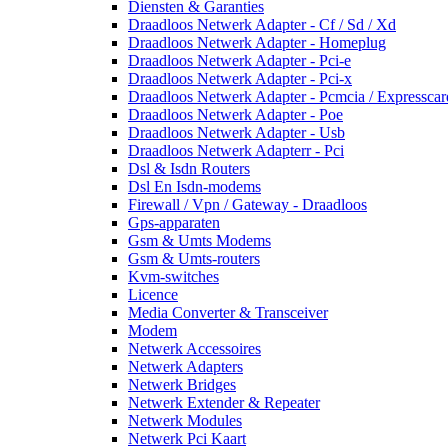
Diensten & Garanties
Draadloos Netwerk Adapter - Cf / Sd / Xd
Draadloos Netwerk Adapter - Homeplug
Draadloos Netwerk Adapter - Pci-e
Draadloos Netwerk Adapter - Pci-x
Draadloos Netwerk Adapter - Pcmcia / Expresscar
Draadloos Netwerk Adapter - Poe
Draadloos Netwerk Adapter - Usb
Draadloos Netwerk Adapterr - Pci
Dsl & Isdn Routers
Dsl En Isdn-modems
Firewall / Vpn / Gateway - Draadloos
Gps-apparaten
Gsm & Umts Modems
Gsm & Umts-routers
Kvm-switches
Licence
Media Converter & Transceiver
Modem
Netwerk Accessoires
Netwerk Adapters
Netwerk Bridges
Netwerk Extender & Repeater
Netwerk Modules
Netwerk Pci Kaart