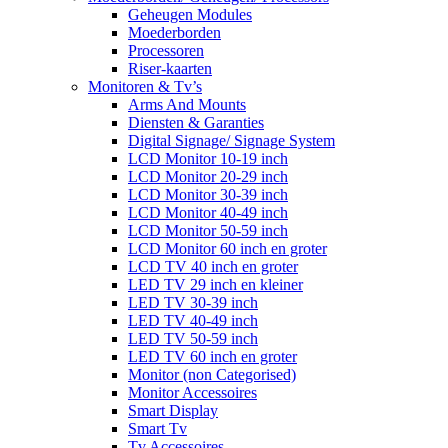
Geheugen Modules
Moederborden
Processoren
Riser-kaarten
Monitoren & Tv’s
Arms And Mounts
Diensten & Garanties
Digital Signage/ Signage System
LCD Monitor 10-19 inch
LCD Monitor 20-29 inch
LCD Monitor 30-39 inch
LCD Monitor 40-49 inch
LCD Monitor 50-59 inch
LCD Monitor 60 inch en groter
LCD TV 40 inch en groter
LED TV 29 inch en kleiner
LED TV 30-39 inch
LED TV 40-49 inch
LED TV 50-59 inch
LED TV 60 inch en groter
Monitor (non Categorised)
Monitor Accessoires
Smart Display
Smart Tv
Tv Accessoires