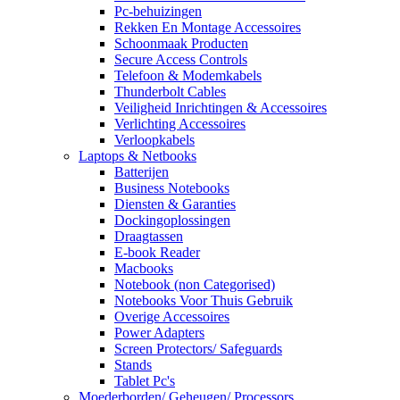
Pc-behuizingen
Rekken En Montage Accessoires
Schoonmaak Producten
Secure Access Controls
Telefoon & Modemkabels
Thunderbolt Cables
Veiligheid Inrichtingen & Accessoires
Verlichting Accessoires
Verloopkabels
Laptops & Netbooks
Batterijen
Business Notebooks
Diensten & Garanties
Dockingoplossingen
Draagtassen
E-book Reader
Macbooks
Notebook (non Categorised)
Notebooks Voor Thuis Gebruik
Overige Accessoires
Power Adapters
Screen Protectors/ Safeguards
Stands
Tablet Pc's
Moederborden/ Geheugen/ Processors