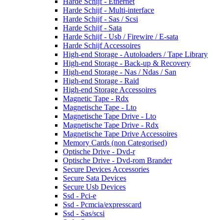
Harde Schijf - Ethernet
Harde Schijf - Multi-interface
Harde Schijf - Sas / Scsi
Harde Schijf - Sata
Harde Schijf - Usb / Firewire / E-sata
Harde Schijf Accessoires
High-end Storage - Autoloaders / Tape Library
High-end Storage - Back-up & Recovery
High-end Storage - Nas / Ndas / San
High-end Storage - Raid
High-end Storage Accessoires
Magnetic Tape - Rdx
Magnetische Tape - Lto
Magnetische Tape Drive - Lto
Magnetische Tape Drive - Rdx
Magnetische Tape Drive Accessoires
Memory Cards (non Categorised)
Optische Drive - Dvd-r
Optische Drive - Dvd-rom Brander
Secure Devices Accessories
Secure Sata Devices
Secure Usb Devices
Ssd - Pci-e
Ssd - Pcmcia/expresscard
Ssd - Sas/scsi