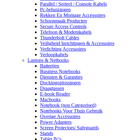
Parallel / Serieel / Console Kabels
Pc-behuizingen
Rekken En Montage Accessoires
Schoonmaak Producten
Secure Access Controls
Telefoon & Modemkabels
Thunderbolt Cables
Veiligheid Inrichtingen & Accessoires
Verlichting Accessoires
Verloopkabels
Laptops & Netbooks
Batterijen
Business Notebooks
Diensten & Garanties
Dockingoplossingen
Draagtassen
E-book Reader
Macbooks
Notebook (non Categorised)
Notebooks Voor Thuis Gebruik
Overige Accessoires
Power Adapters
Screen Protectors/ Safeguards
Stands
Tablet Pc's