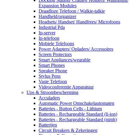
Docking Station/ Cradles/ Holders/ Wallmount/
Expansion Modules
Draadloze Telefoon / Walkie-talkie
Handheld/organizer
Headsets/ Handset/ Handfrees/ Microfoons
Industrial Pda
Ip-server
Ip-telefoon
Mobiele Telefoons
Power Adapters/ Opladers/ Accessoires
Screen Protectors
Smart Appliances/wearable
Smart Phones
Speaker Phone
Stylus Pens
Vaste Telefoon
Videoconferentie Apparatuur
Ups & Stroombescherming
Acculaders
Automatic Power Omschakelautomaten
Batteries - Button Cells - Lithium
Batteries - Rechargeable Standard (li-ion)
Batteries - Rechargeable Standard (nimh)
Batterijen
Circuit Breakers & Zekeringen