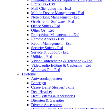
Linux Os - Esd
Mail Client/plug-ins - Esd
Mobile Device Management - Esd
Networking Management - Esd
Ocr/barcode Software - Esd
Office Suites - Esd
Other Os - Esd
Project/time Management - Esd
Remote Access - Esd
Report Management - Esd
Security Suites - Esd
Service & Support - Esd
Utilities - Esd
Video Conferencing & Telephony - Esd
Video/audio Editing & Capturing - Esd
Windows Os - Esd
Telefonie
Antwoordapparaten
Batterijen
Cases/ Bags/ Sleeves/ Skins
Dect Headset
Dect Systems & Accessories
Diensten & Garanties
Diverse Accessoires