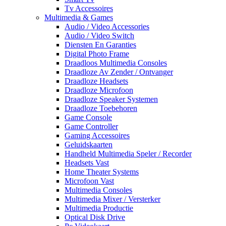
Tv Accessoires
Multimedia & Games
Audio / Video Accessories
Audio / Video Switch
Diensten En Garanties
Digital Photo Frame
Draadloos Multimedia Consoles
Draadloze Av Zender / Ontvanger
Draadloze Headsets
Draadloze Microfoon
Draadloze Speaker Systemen
Draadloze Toebehoren
Game Console
Game Controller
Gaming Accessoires
Geluidskaarten
Handheld Multimedia Speler / Recorder
Headsets Vast
Home Theater Systems
Microfoon Vast
Multimedia Consoles
Multimedia Mixer / Versterker
Multimedia Productie
Optical Disk Drive