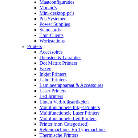
Maatconfiguraties
Mac-pc's
Mini-desktop-pc's
Pos Systemen
Power Supplies
Standaards
Thin Clients
Workstations
Printers
Accessoires
Diensten & Garanties
Dot Matrix Printers
Faxen
Inkjet Printers
Label Printers
Lamineerapparaat & Accessoires
Laser Printers
Led-printers
Linten Verbruiksartikelen
Multifunctionele Inkjet Printers
Multifunctionele Laser Printers
Multifunctionele Led Printers
Printer (non Categorised)
Rekenmachines En Typemachines
Thermische Printers