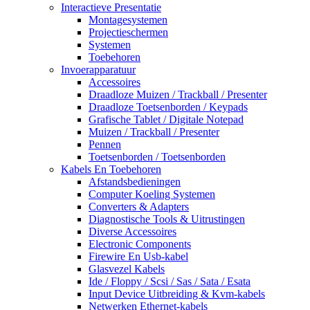
Interactieve Presentatie
Montagesystemen
Projectieschermen
Systemen
Toebehoren
Invoerapparatuur
Accessoires
Draadloze Muizen / Trackball / Presenter
Draadloze Toetsenborden / Keypads
Grafische Tablet / Digitale Notepad
Muizen / Trackball / Presenter
Pennen
Toetsenborden / Toetsenborden
Kabels En Toebehoren
Afstandsbedieningen
Computer Koeling Systemen
Converters & Adapters
Diagnostische Tools & Uitrustingen
Diverse Accessoires
Electronic Components
Firewire En Usb-kabel
Glasvezel Kabels
Ide / Floppy / Scsi / Sas / Sata / Esata
Input Device Uitbreiding & Kvm-kabels
Netwerken Ethernet-kabels