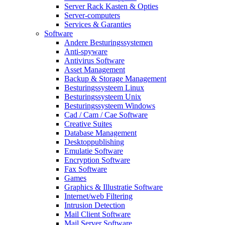
Server Rack Kasten & Opties
Server-computers
Services & Garanties
Software
Andere Besturingssystemen
Anti-spyware
Antivirus Software
Asset Management
Backup & Storage Management
Besturingssysteem Linux
Besturingssysteem Unix
Besturingssysteem Windows
Cad / Cam / Cae Software
Creative Suites
Database Management
Desktoppublishing
Emulatie Software
Encryption Software
Fax Software
Games
Graphics & Illustratie Software
Internet/web Filtering
Intrusion Detection
Mail Client Software
Mail Server Software