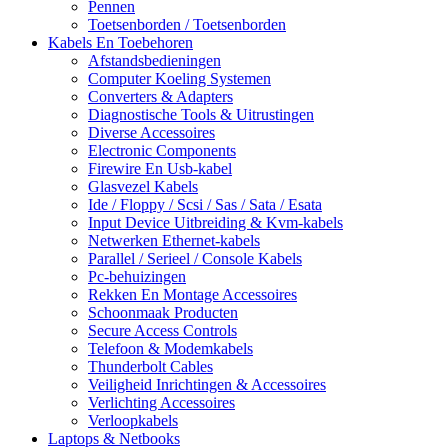
Pennen
Toetsenborden / Toetsenborden
Kabels En Toebehoren
Afstandsbedieningen
Computer Koeling Systemen
Converters & Adapters
Diagnostische Tools & Uitrustingen
Diverse Accessoires
Electronic Components
Firewire En Usb-kabel
Glasvezel Kabels
Ide / Floppy / Scsi / Sas / Sata / Esata
Input Device Uitbreiding & Kvm-kabels
Netwerken Ethernet-kabels
Parallel / Serieel / Console Kabels
Pc-behuizingen
Rekken En Montage Accessoires
Schoonmaak Producten
Secure Access Controls
Telefoon & Modemkabels
Thunderbolt Cables
Veiligheid Inrichtingen & Accessoires
Verlichting Accessoires
Verloopkabels
Laptops & Netbooks