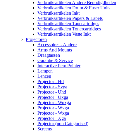
Verbruiksartikelen Andere Benodigdheden
Verbruiksartikelen Drum & Fuser Units
Verbruiksartikelen Inkt
Verbruiksartikelen Papers & Labels
Verbruiksartikelen Tapecartridges
Verbruiksartikelen Tonercartridges
Verbruiksartikelen Vaste Inkt
Projectoren
Accessoires - Andere
Arms And Mounts
Draagtassen
Garantie & Service
Interactive Pen/ Pointer
Lampen
Lenzen
Projector - Hd
Projector - Svga
Projector - Uhd
Projector - Uxga
Projector - Wuxga
Projector - Wvga
Projector - Wxga
Projector - Xga
Projector (non Categorised)
Screens