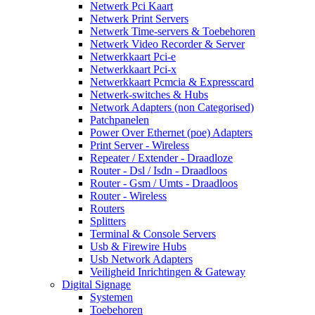
Netwerk Pci Kaart
Netwerk Print Servers
Netwerk Time-servers & Toebehoren
Netwerk Video Recorder & Server
Netwerkkaart Pci-e
Netwerkkaart Pci-x
Netwerkkaart Pcmcia & Expresscard
Netwerk-switches & Hubs
Network Adapters (non Categorised)
Patchpanelen
Power Over Ethernet (poe) Adapters
Print Server - Wireless
Repeater / Extender - Draadloze
Router - Dsl / Isdn - Draadloos
Router - Gsm / Umts - Draadloos
Router - Wireless
Routers
Splitters
Terminal & Console Servers
Usb & Firewire Hubs
Usb Network Adapters
Veiligheid Inrichtingen & Gateway
Digital Signage
Systemen
Toebehoren