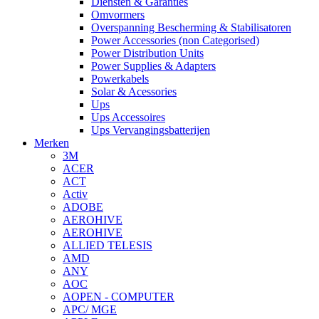
Diensten & Garanties
Omvormers
Overspanning Bescherming & Stabilisatoren
Power Accessories (non Categorised)
Power Distribution Units
Power Supplies & Adapters
Powerkabels
Solar & Acessories
Ups
Ups Accessoires
Ups Vervangingsbatterijen
Merken
3M
ACER
ACT
Activ
ADOBE
AEROHIVE
AEROHIVE
ALLIED TELESIS
AMD
ANY
AOC
AOPEN - COMPUTER
APC/ MGE