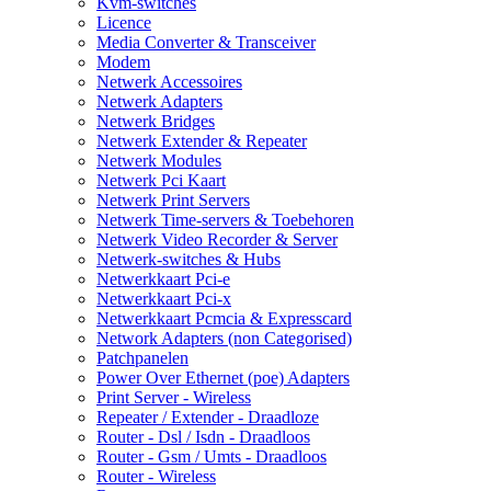
Kvm-switches
Licence
Media Converter & Transceiver
Modem
Netwerk Accessoires
Netwerk Adapters
Netwerk Bridges
Netwerk Extender & Repeater
Netwerk Modules
Netwerk Pci Kaart
Netwerk Print Servers
Netwerk Time-servers & Toebehoren
Netwerk Video Recorder & Server
Netwerk-switches & Hubs
Netwerkkaart Pci-e
Netwerkkaart Pci-x
Netwerkkaart Pcmcia & Expresscard
Network Adapters (non Categorised)
Patchpanelen
Power Over Ethernet (poe) Adapters
Print Server - Wireless
Repeater / Extender - Draadloze
Router - Dsl / Isdn - Draadloos
Router - Gsm / Umts - Draadloos
Router - Wireless