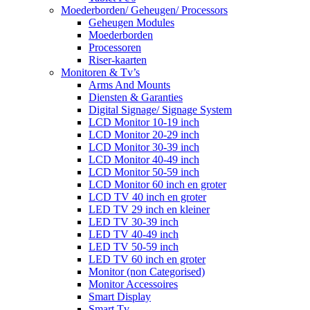
Moederborden/ Geheugen/ Processors
Geheugen Modules
Moederborden
Processoren
Riser-kaarten
Monitoren & Tv’s
Arms And Mounts
Diensten & Garanties
Digital Signage/ Signage System
LCD Monitor 10-19 inch
LCD Monitor 20-29 inch
LCD Monitor 30-39 inch
LCD Monitor 40-49 inch
LCD Monitor 50-59 inch
LCD Monitor 60 inch en groter
LCD TV 40 inch en groter
LED TV 29 inch en kleiner
LED TV 30-39 inch
LED TV 40-49 inch
LED TV 50-59 inch
LED TV 60 inch en groter
Monitor (non Categorised)
Monitor Accessoires
Smart Display
Smart Tv