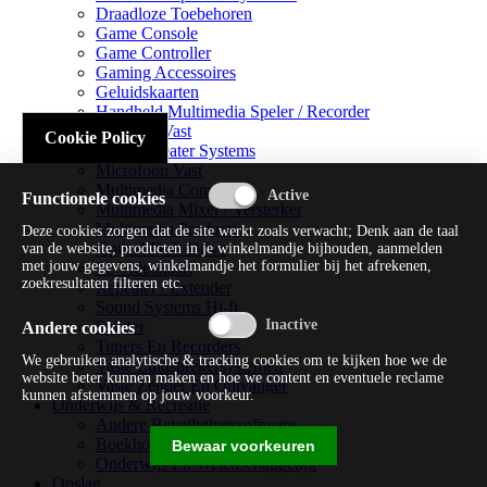
Draadloze Toebehoren
Game Console
Game Controller
Gaming Accessoires
Geluidskaarten
Handheld Multimedia Speler / Recorder
Headsets Vast
Cookie Policy
Home Theater Systems
Microfoon Vast
Multimedia Consoles
Functionele cookies
Multimedia Mixer / Versterker
Multimedia Productie
Deze cookies zorgen dat de site werkt zoals verwacht; Denk aan de taal
Optical Disk Drive
van de website, producten in je winkelmandje bijhouden, aanmelden
met jouw gegevens, winkelmandje het formulier bij het afrekenen,
Pc Videokaart
zoekresultaten filteren etc.
Repeater / Extender
Sound Systems Hi-fi
Splitter
Andere cookies
Tuners En Recorders
We gebruiken analytische & tracking cookies om te kijken hoe we de
Vaste Luidsprekersystemen
website beter kunnen maken en hoe we content en eventuele reclame
Vaste Zender En Ontvanger
kunnen afstemmen op jouw voorkeur.
Onderwijs & Recreatie
Andere Beveiligingssoftware
Boekhouding / Financiën
Bewaar voorkeuren
Onderwijs En Wetenschappelijk
Opslag