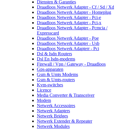
Diensten & Garanties
Draadloos Netwerk Adapter - Cf / Sd / Xd
Draadloos Netwerk Adapter - Homeplug
Draadloos Netwerk Adapter - Pci-e
Draadloos Netwerk Adapter - Pci-x
Draadloos Netwerk Adapter - Pcmcia /
Expresscard
Draadloos Netwerk Adapter - Poe
Draadloos Netwerk Adapter - Usb
Draadloos Netwerk Adapterr - Pci
Dsl & Isdn Routers
Dsl En Isdn-modems
Firewall / Vpn / Gateway - Draadloos
Gps-apparaten
Gsm & Umts Modems
Gsm & Umts-routers
Kvm-switches
Licence
Media Converter & Transceiver
Modem
Netwerk Accessoires
Netwerk Adapters
Netwerk Bridges
Netwerk Extender & Repeater
Netwerk Modules