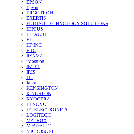
EPSON
Epson
ERGOTRON
EXERTIS
FUJITSU TECHNOLOGY SOLUTIONS
HIPPUS
HITACHI
HP
HP INC
HTC
IiYAMA
iMoshion
INTEL
IRIS
IT1
Jabra
KENSINGTON
KINGSTON
KYOCERA
LENOVO
LG ELECTRONICS
LOGITECH
MATROX
McAfee LIC
MICROSOFT