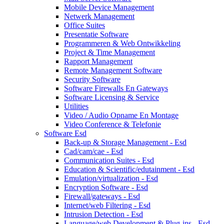
Mobile Device Management
Netwerk Management
Office Suites
Presentatie Software
Programmeren & Web Ontwikkeling
Project & Time Management
Rapport Management
Remote Management Software
Security Software
Software Firewalls En Gateways
Software Licensing & Service
Utilities
Video / Audio Opname En Montage
Video Conference & Telefonie
Software Esd
Back-up & Storage Management - Esd
Cad/cam/cae - Esd
Communication Suites - Esd
Education & Scientific/edutainment - Esd
Emulation/virtualization - Esd
Encryption Software - Esd
Firewall/gateways - Esd
Internet/web Filtering - Esd
Intrusion Detection - Esd
Language/web Development & Plug-ins - Esd