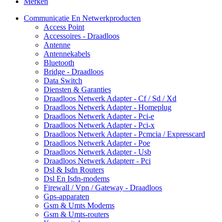
Merken
Communicatie En Netwerkproducten
Access Point
Accessoires - Draadloos
Antenne
Antennekabels
Bluetooth
Bridge - Draadloos
Data Switch
Diensten & Garanties
Draadloos Netwerk Adapter - Cf / Sd / Xd
Draadloos Netwerk Adapter - Homeplug
Draadloos Netwerk Adapter - Pci-e
Draadloos Netwerk Adapter - Pci-x
Draadloos Netwerk Adapter - Pcmcia / Expresscard
Draadloos Netwerk Adapter - Poe
Draadloos Netwerk Adapter - Usb
Draadloos Netwerk Adapterr - Pci
Dsl & Isdn Routers
Dsl En Isdn-modems
Firewall / Vpn / Gateway - Draadloos
Gps-apparaten
Gsm & Umts Modems
Gsm & Umts-routers