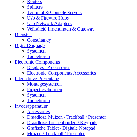
Routers
Splitters
Terminal & Console Servers
Usb & Firewire Hubs
Usb Network Adapters
Veiligheid Inrichtingen & Gateway
Diensten
Consultancy
Digital Signage
Systemen
Toebehoren
Electronic Components
Displays - Accessories
Electronic Components Accessories
Interactieve Presentatie
Montagesystemen
Projectieschermen
Systemen
Toebehoren
Invoerapparatuur
Accessoires
Draadloze Muizen / Trackball / Presenter
Draadloze Toetsenborden / Keypads
Grafische Tablet / Digitale Notepad
Muizen / Trackball / Presenter