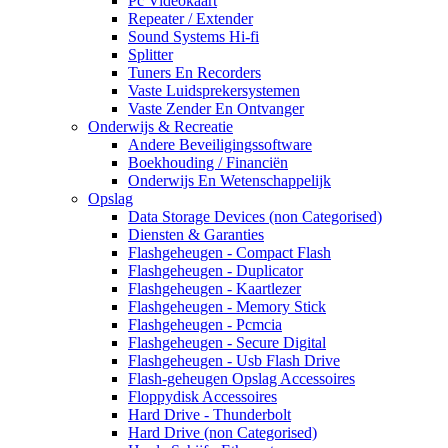
Pc Videokaart
Repeater / Extender
Sound Systems Hi-fi
Splitter
Tuners En Recorders
Vaste Luidsprekersystemen
Vaste Zender En Ontvanger
Onderwijs & Recreatie
Andere Beveiligingssoftware
Boekhouding / Financiën
Onderwijs En Wetenschappelijk
Opslag
Data Storage Devices (non Categorised)
Diensten & Garanties
Flashgeheugen - Compact Flash
Flashgeheugen - Duplicator
Flashgeheugen - Kaartlezer
Flashgeheugen - Memory Stick
Flashgeheugen - Pcmcia
Flashgeheugen - Secure Digital
Flashgeheugen - Usb Flash Drive
Flash-geheugen Opslag Accessoires
Floppydisk Accessoires
Hard Drive - Thunderbolt
Hard Drive (non Categorised)