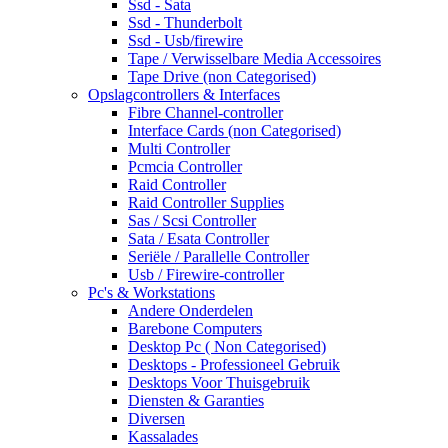
Ssd - Sata
Ssd - Thunderbolt
Ssd - Usb/firewire
Tape / Verwisselbare Media Accessoires
Tape Drive (non Categorised)
Opslagcontrollers & Interfaces
Fibre Channel-controller
Interface Cards (non Categorised)
Multi Controller
Pcmcia Controller
Raid Controller
Raid Controller Supplies
Sas / Scsi Controller
Sata / Esata Controller
Seriële / Parallelle Controller
Usb / Firewire-controller
Pc's & Workstations
Andere Onderdelen
Barebone Computers
Desktop Pc ( Non Categorised)
Desktops - Professioneel Gebruik
Desktops Voor Thuisgebruik
Diensten & Garanties
Diversen
Kassalades