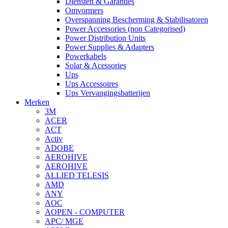
Diensten & Garanties
Omvormers
Overspanning Bescherming & Stabilisatoren
Power Accessories (non Categorised)
Power Distribution Units
Power Supplies & Adapters
Powerkabels
Solar & Acessories
Ups
Ups Accessoires
Ups Vervangingsbatterijen
Merken
3M
ACER
ACT
Activ
ADOBE
AEROHIVE
AEROHIVE
ALLIED TELESIS
AMD
ANY
AOC
AOPEN - COMPUTER
APC/ MGE