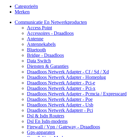
Categorieën
Merken
Communicatie En Netwerkproducten
Access Point
Accessoires - Draadloos
Antenne
Antennekabels
Bluetooth
Bridge - Draadloos
Data Switch
Diensten & Garanties
Draadloos Netwerk Adapter - Cf / Sd / Xd
Draadloos Netwerk Adapter - Homeplug
Draadloos Netwerk Adapter - Pci-e
Draadloos Netwerk Adapter - Pci-x
Draadloos Netwerk Adapter - Pcmcia / Expresscard
Draadloos Netwerk Adapter - Poe
Draadloos Netwerk Adapter - Usb
Draadloos Netwerk Adapterr - Pci
Dsl & Isdn Routers
Dsl En Isdn-modems
Firewall / Vpn / Gateway - Draadloos
Gps-apparaten