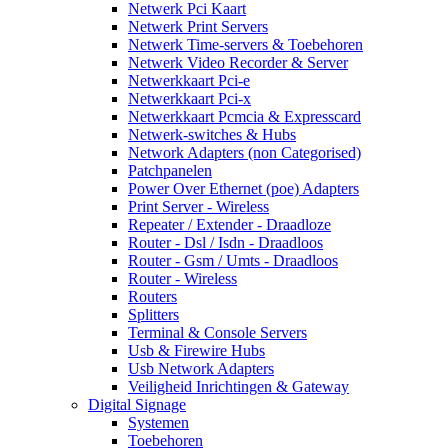
Netwerk Pci Kaart
Netwerk Print Servers
Netwerk Time-servers & Toebehoren
Netwerk Video Recorder & Server
Netwerkkaart Pci-e
Netwerkkaart Pci-x
Netwerkkaart Pcmcia & Expresscard
Netwerk-switches & Hubs
Network Adapters (non Categorised)
Patchpanelen
Power Over Ethernet (poe) Adapters
Print Server - Wireless
Repeater / Extender - Draadloze
Router - Dsl / Isdn - Draadloos
Router - Gsm / Umts - Draadloos
Router - Wireless
Routers
Splitters
Terminal & Console Servers
Usb & Firewire Hubs
Usb Network Adapters
Veiligheid Inrichtingen & Gateway
Digital Signage
Systemen
Toebehoren