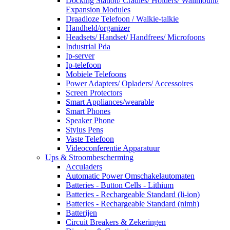
Docking Station/ Cradles/ Holders/ Wallmount/
Expansion Modules
Draadloze Telefoon / Walkie-talkie
Handheld/organizer
Headsets/ Handset/ Handfrees/ Microfoons
Industrial Pda
Ip-server
Ip-telefoon
Mobiele Telefoons
Power Adapters/ Opladers/ Accessoires
Screen Protectors
Smart Appliances/wearable
Smart Phones
Speaker Phone
Stylus Pens
Vaste Telefoon
Videoconferentie Apparatuur
Ups & Stroombescherming
Acculaders
Automatic Power Omschakelautomaten
Batteries - Button Cells - Lithium
Batteries - Rechargeable Standard (li-ion)
Batteries - Rechargeable Standard (nimh)
Batterijen
Circuit Breakers & Zekeringen