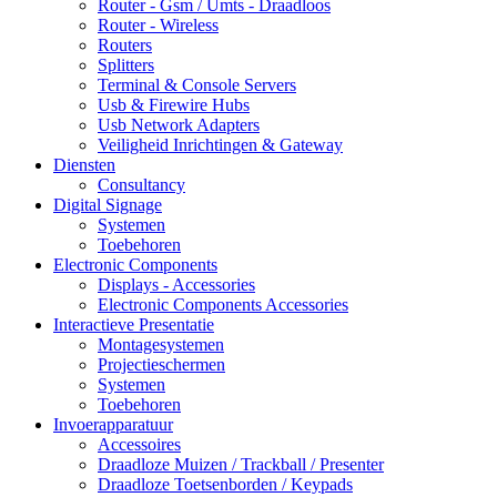
Router - Gsm / Umts - Draadloos
Router - Wireless
Routers
Splitters
Terminal & Console Servers
Usb & Firewire Hubs
Usb Network Adapters
Veiligheid Inrichtingen & Gateway
Diensten
Consultancy
Digital Signage
Systemen
Toebehoren
Electronic Components
Displays - Accessories
Electronic Components Accessories
Interactieve Presentatie
Montagesystemen
Projectieschermen
Systemen
Toebehoren
Invoerapparatuur
Accessoires
Draadloze Muizen / Trackball / Presenter
Draadloze Toetsenborden / Keypads