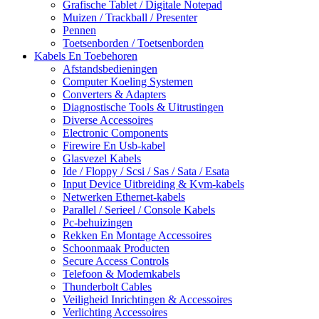
Grafische Tablet / Digitale Notepad
Muizen / Trackball / Presenter
Pennen
Toetsenborden / Toetsenborden
Kabels En Toebehoren
Afstandsbedieningen
Computer Koeling Systemen
Converters & Adapters
Diagnostische Tools & Uitrustingen
Diverse Accessoires
Electronic Components
Firewire En Usb-kabel
Glasvezel Kabels
Ide / Floppy / Scsi / Sas / Sata / Esata
Input Device Uitbreiding & Kvm-kabels
Netwerken Ethernet-kabels
Parallel / Serieel / Console Kabels
Pc-behuizingen
Rekken En Montage Accessoires
Schoonmaak Producten
Secure Access Controls
Telefoon & Modemkabels
Thunderbolt Cables
Veiligheid Inrichtingen & Accessoires
Verlichting Accessoires