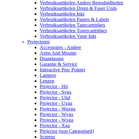
Verbruiksartikelen Andere Benodigdheden
Verbruiksartikelen Drum & Fuser Units
Verbruiksartikelen Inkt
Verbruiksartikelen Papers & Labels
Verbruiksartikelen Tapecartridges
Verbruiksartikelen Tonercartridges
Verbruiksartikelen Vaste Inkt
Projectoren
Accessoires - Andere
Arms And Mounts
Draagtassen
Garantie & Service
Interactive Pen/ Pointer
Lampen
Lenzen
Projector - Hd
Projector - Svga
Projector - Uhd
Projector - Uxga
Projector - Wuxga
Projector - Wvga
Projector - Wxga
Projector - Xga
Projector (non Categorised)
Screens