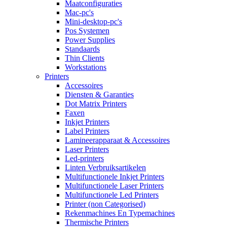
Maatconfiguraties
Mac-pc's
Mini-desktop-pc's
Pos Systemen
Power Supplies
Standaards
Thin Clients
Workstations
Printers
Accessoires
Diensten & Garanties
Dot Matrix Printers
Faxen
Inkjet Printers
Label Printers
Lamineerapparaat & Accessoires
Laser Printers
Led-printers
Linten Verbruiksartikelen
Multifunctionele Inkjet Printers
Multifunctionele Laser Printers
Multifunctionele Led Printers
Printer (non Categorised)
Rekenmachines En Typemachines
Thermische Printers