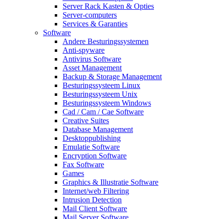
Server Rack Kasten & Opties
Server-computers
Services & Garanties
Software
Andere Besturingssystemen
Anti-spyware
Antivirus Software
Asset Management
Backup & Storage Management
Besturingssysteem Linux
Besturingssysteem Unix
Besturingssysteem Windows
Cad / Cam / Cae Software
Creative Suites
Database Management
Desktoppublishing
Emulatie Software
Encryption Software
Fax Software
Games
Graphics & Illustratie Software
Internet/web Filtering
Intrusion Detection
Mail Client Software
Mail Server Software