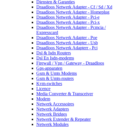
Diensten & Garanties
Draadloos Netwerk Adapter - Cf / Sd / Xd
Draadloos Netwerk Adapter - Homeplug
Draadloos Netwerk Adapter - Pci-e
Draadloos Netwerk Adapter - Pci-x
Draadloos Netwerk Adapter - Pcmcia /
Expresscard
Draadloos Netwerk Adapter - Poe
Draadloos Netwerk Adapter - Usb
Draadloos Netwerk Adapterr - Pci
Dsl & Isdn Routers
Dsl En Isdn-modems
Firewall / Vpn / Gateway - Draadloos
Gps-apparaten
Gsm & Umts Modems
Gsm & Umts-routers
Kvm-switches
Licence
Media Converter & Transceiver
Modem
Netwerk Accessoires
Netwerk Adapters
Netwerk Bridges
Netwerk Extender & Repeater
Netwerk Modules