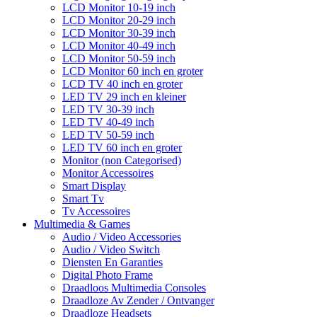
LCD Monitor 10-19 inch
LCD Monitor 20-29 inch
LCD Monitor 30-39 inch
LCD Monitor 40-49 inch
LCD Monitor 50-59 inch
LCD Monitor 60 inch en groter
LCD TV 40 inch en groter
LED TV 29 inch en kleiner
LED TV 30-39 inch
LED TV 40-49 inch
LED TV 50-59 inch
LED TV 60 inch en groter
Monitor (non Categorised)
Monitor Accessoires
Smart Display
Smart Tv
Tv Accessoires
Multimedia & Games
Audio / Video Accessories
Audio / Video Switch
Diensten En Garanties
Digital Photo Frame
Draadloos Multimedia Consoles
Draadloze Av Zender / Ontvanger
Draadloze Headsets