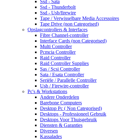
Ssd - Sata
Ssd - Thunderbolt
Ssd - Usb/firewire
Tape / Verwisselbare Media Accessoires
Tape Drive (non Categorised)
Opslagcontrollers & Interfaces
Fibre Channel-controller
Interface Cards (non Categorised)
Multi Controller
Pcmcia Controller
Raid Controller
Raid Controller Supplies
Sas / Scsi Controller
Sata / Esata Controller
Seriële / Parallelle Controller
Usb / Firewire-controller
Pc's & Workstations
Andere Onderdelen
Barebone Computers
Desktop Pc ( Non Categorised)
Desktops - Professioneel Gebruik
Desktops Voor Thuisgebruik
Diensten & Garanties
Diversen
Kassalades