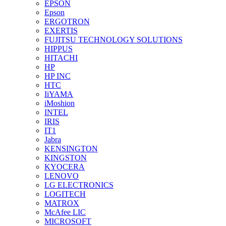
EPSON
Epson
ERGOTRON
EXERTIS
FUJITSU TECHNOLOGY SOLUTIONS
HIPPUS
HITACHI
HP
HP INC
HTC
IiYAMA
iMoshion
INTEL
IRIS
IT1
Jabra
KENSINGTON
KINGSTON
KYOCERA
LENOVO
LG ELECTRONICS
LOGITECH
MATROX
McAfee LIC
MICROSOFT