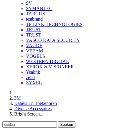
SV
SYMANTEC
TARGUS
testbrand
TP-LINK TECHNOLOGIES
TRUST
TRUST
VASCO DATA SECURITY
VAUDE
VEEAM
VOGELS
WESTERN DIGITAL
XEROX & VISIONEER
Yealink
zefal
ZYXEL
3M
Kabels En Toebehoren
Diverse Accessoires
Bright Screen...
Zoeken