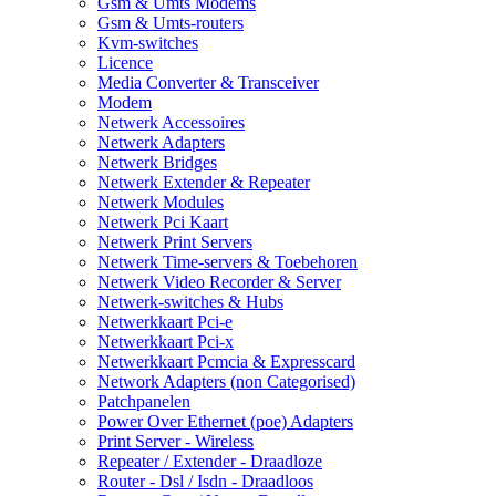
Gsm & Umts Modems
Gsm & Umts-routers
Kvm-switches
Licence
Media Converter & Transceiver
Modem
Netwerk Accessoires
Netwerk Adapters
Netwerk Bridges
Netwerk Extender & Repeater
Netwerk Modules
Netwerk Pci Kaart
Netwerk Print Servers
Netwerk Time-servers & Toebehoren
Netwerk Video Recorder & Server
Netwerk-switches & Hubs
Netwerkkaart Pci-e
Netwerkkaart Pci-x
Netwerkkaart Pcmcia & Expresscard
Network Adapters (non Categorised)
Patchpanelen
Power Over Ethernet (poe) Adapters
Print Server - Wireless
Repeater / Extender - Draadloze
Router - Dsl / Isdn - Draadloos