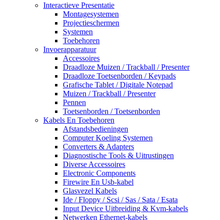
Interactieve Presentatie
Montagesystemen
Projectieschermen
Systemen
Toebehoren
Invoerapparatuur
Accessoires
Draadloze Muizen / Trackball / Presenter
Draadloze Toetsenborden / Keypads
Grafische Tablet / Digitale Notepad
Muizen / Trackball / Presenter
Pennen
Toetsenborden / Toetsenborden
Kabels En Toebehoren
Afstandsbedieningen
Computer Koeling Systemen
Converters & Adapters
Diagnostische Tools & Uitrustingen
Diverse Accessoires
Electronic Components
Firewire En Usb-kabel
Glasvezel Kabels
Ide / Floppy / Scsi / Sas / Sata / Esata
Input Device Uitbreiding & Kvm-kabels
Netwerken Ethernet-kabels