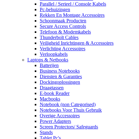
Parallel / Serieel / Console Kabels
Pc-behuizingen
Rekken En Montage Accessoires
Schoonmaak Producten
Secure Access Controls
Telefoon & Modemkabels
Thunderbolt Cables
Veiligheid Inrichtingen & Accessoires
Verlichting Accessoires
Verloopkabels
Laptops & Netbooks
Batterijen
Business Notebooks
Diensten & Garanties
Dockingoplossingen
Draagtassen
E-book Reader
Macbooks
Notebook (non Categorised)
Notebooks Voor Thuis Gebruik
Overige Accessoires
Power Adapters
Screen Protectors/ Safeguards
Stands
Tablet Pc's