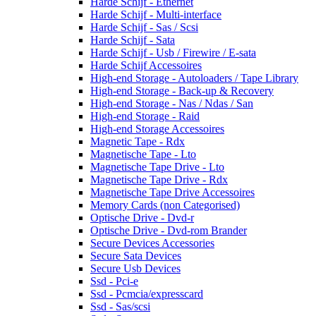
Harde Schijf - Ethernet
Harde Schijf - Multi-interface
Harde Schijf - Sas / Scsi
Harde Schijf - Sata
Harde Schijf - Usb / Firewire / E-sata
Harde Schijf Accessoires
High-end Storage - Autoloaders / Tape Library
High-end Storage - Back-up & Recovery
High-end Storage - Nas / Ndas / San
High-end Storage - Raid
High-end Storage Accessoires
Magnetic Tape - Rdx
Magnetische Tape - Lto
Magnetische Tape Drive - Lto
Magnetische Tape Drive - Rdx
Magnetische Tape Drive Accessoires
Memory Cards (non Categorised)
Optische Drive - Dvd-r
Optische Drive - Dvd-rom Brander
Secure Devices Accessories
Secure Sata Devices
Secure Usb Devices
Ssd - Pci-e
Ssd - Pcmcia/expresscard
Ssd - Sas/scsi