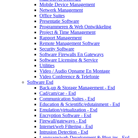
Mobile Device Management
Netwerk Management
Office Suites
Presentatie Software
Programmeren & Web Ontwikkeling
Project & Time Management
Rapport Management
Remote Management Software
Security Software
Software Firewalls En Gateways
Software Licensing & Service
Utilities
Video / Audio Opname En Montage
Video Conference & Telefonie
Software Esd
Back-up & Storage Management - Esd
Cad/cam/cae - Esd
Communication Suites - Esd
Education & Scientific/edutainment - Esd
Emulation/virtualization - Esd
Encryption Software - Esd
Firewall/gateways - Esd
Internet/web Filtering - Esd
Intrusion Detection - Esd
Language/web Development & Plug-ins - Esd