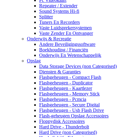
Pc Videokaart
Repeater / Extender
Sound Systems Hi-fi
Splitter
Tuners En Recorders
Vaste Luidsprekersystemen
Vaste Zender En Ontvanger
Onderwijs & Recreatie
Andere Beveiligingssoftware
Boekhouding / Financiën
Onderwijs En Wetenschappelijk
Opslag
Data Storage Devices (non Categorised)
Diensten & Garanties
Flashgeheugen - Compact Flash
Flashgeheugen - Duplicator
Flashgeheugen - Kaartlezer
Flashgeheugen - Memory Stick
Flashgeheugen - Pcmcia
Flashgeheugen - Secure Digital
Flashgeheugen - Usb Flash Drive
Flash-geheugen Opslag Accessoires
Floppydisk Accessoires
Hard Drive - Thunderbolt
Hard Drive (non Categorised)