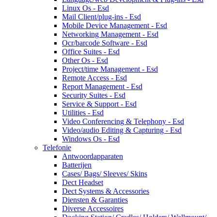
Linux Os - Esd
Mail Client/plug-ins - Esd
Mobile Device Management - Esd
Networking Management - Esd
Ocr/barcode Software - Esd
Office Suites - Esd
Other Os - Esd
Project/time Management - Esd
Remote Access - Esd
Report Management - Esd
Security Suites - Esd
Service & Support - Esd
Utilities - Esd
Video Conferencing & Telephony - Esd
Video/audio Editing & Capturing - Esd
Windows Os - Esd
Telefonie
Antwoordapparaten
Batterijen
Cases/ Bags/ Sleeves/ Skins
Dect Headset
Dect Systems & Accessories
Diensten & Garanties
Diverse Accessoires