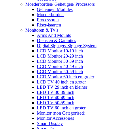
Moederborden/ Geheugen/ Processors
Geheugen Modules
Moederborden
Processoren
Riser-kaarten
Monitoren & Tv’s
Arms And Mounts
Diensten & Garanties
Digital Signage/ Signage System
LCD Monitor 10-19 inch
LCD Monitor 20-29 inch
LCD Monitor 30-39 inch
LCD Monitor 40-49 inch
LCD Monitor 50-59 inch
LCD Monitor 60 inch en groter
LCD TV 40 inch en groter
LED TV 29 inch en kleiner
LED TV 30-39 inch
LED TV 40-49 inch
LED TV 50-59 inch
LED TV 60 inch en groter
Monitor (non Categorised)
Monitor Accessoires
Smart Display
Smart Tv