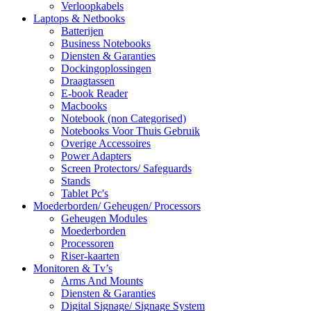
Verloopkabels
Laptops & Netbooks
Batterijen
Business Notebooks
Diensten & Garanties
Dockingoplossingen
Draagtassen
E-book Reader
Macbooks
Notebook (non Categorised)
Notebooks Voor Thuis Gebruik
Overige Accessoires
Power Adapters
Screen Protectors/ Safeguards
Stands
Tablet Pc's
Moederborden/ Geheugen/ Processors
Geheugen Modules
Moederborden
Processoren
Riser-kaarten
Monitoren & Tv’s
Arms And Mounts
Diensten & Garanties
Digital Signage/ Signage System