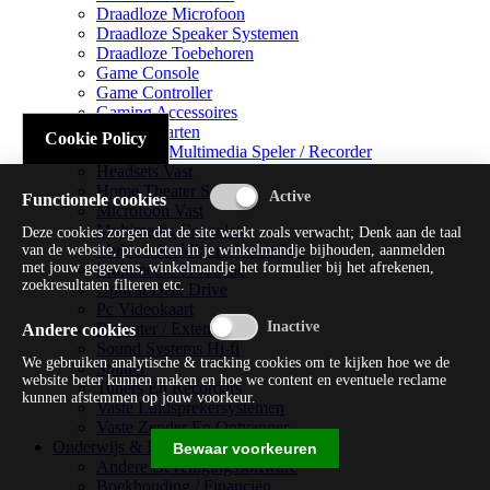
Draadloze Microfoon
Draadloze Speaker Systemen
Draadloze Toebehoren
Game Console
Game Controller
Gaming Accessoires
Geluidskaarten
Cookie Policy
Handheld Multimedia Speler / Recorder
Headsets Vast
Home Theater Systems
Functionele cookies
Microfoon Vast
Multimedia Consoles
Deze cookies zorgen dat de site werkt zoals verwacht; Denk aan de taal
Multimedia Mixer / Versterker
van de website, producten in je winkelmandje bijhouden, aanmelden
met jouw gegevens, winkelmandje het formulier bij het afrekenen,
Multimedia Productie
zoekresultaten filteren etc.
Optical Disk Drive
Pc Videokaart
Repeater / Extender
Andere cookies
Sound Systems Hi-fi
We gebruiken analytische & tracking cookies om te kijken hoe we de
Splitter
website beter kunnen maken en hoe we content en eventuele reclame
Tuners En Recorders
kunnen afstemmen op jouw voorkeur.
Vaste Luidsprekersystemen
Vaste Zender En Ontvanger
Onderwijs & Recreatie
Bewaar voorkeuren
Andere Beveiligingssoftware
Boekhouding / Financiën