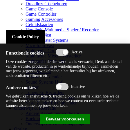
Draadloze Toebehoren
Game Console
Game Controller
Gaming Accessoires
Geluidskaarten
Handheld Multimedia Speler / Recorder
Headsets Vast
Cookie Policy
Home Theater Systems
Microfoon Vast
Multimedia Consoles
Functionele cookies
Multimedia Mixer / Versterker
Multimedia Productie
Deze cookies zorgen dat de site werkt zoals verwacht; Denk aan de taal
Optical Disk Drive
van de website, producten in je winkelmandje bijhouden, aanmelden
met jouw gegevens, winkelmandje het formulier bij het afrekenen,
Pc Videokaart
zoekresultaten filteren etc.
Repeater / Extender
Sound Systems Hi-fi
Splitter
Andere cookies
Tuners En Recorders
We gebruiken analytische & tracking cookies om te kijken hoe we de
Vaste Luidsprekersystemen
website beter kunnen maken en hoe we content en eventuele reclame
Vaste Zender En Ontvanger
kunnen afstemmen op jouw voorkeur.
Onderwijs & Recreatie
Andere Beveiligingssoftware
Boekhouding / Financiën
Bewaar voorkeuren
Onderwijs En Wetenschappelijk
Opslag