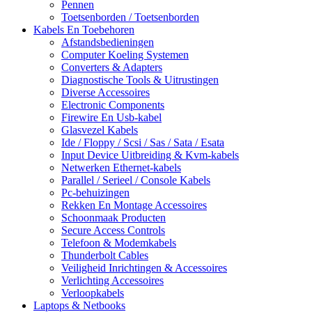
Pennen
Toetsenborden / Toetsenborden
Kabels En Toebehoren
Afstandsbedieningen
Computer Koeling Systemen
Converters & Adapters
Diagnostische Tools & Uitrustingen
Diverse Accessoires
Electronic Components
Firewire En Usb-kabel
Glasvezel Kabels
Ide / Floppy / Scsi / Sas / Sata / Esata
Input Device Uitbreiding & Kvm-kabels
Netwerken Ethernet-kabels
Parallel / Serieel / Console Kabels
Pc-behuizingen
Rekken En Montage Accessoires
Schoonmaak Producten
Secure Access Controls
Telefoon & Modemkabels
Thunderbolt Cables
Veiligheid Inrichtingen & Accessoires
Verlichting Accessoires
Verloopkabels
Laptops & Netbooks