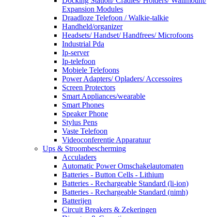
Docking Station/ Cradles/ Holders/ Wallmount/
Expansion Modules
Draadloze Telefoon / Walkie-talkie
Handheld/organizer
Headsets/ Handset/ Handfrees/ Microfoons
Industrial Pda
Ip-server
Ip-telefoon
Mobiele Telefoons
Power Adapters/ Opladers/ Accessoires
Screen Protectors
Smart Appliances/wearable
Smart Phones
Speaker Phone
Stylus Pens
Vaste Telefoon
Videoconferentie Apparatuur
Ups & Stroombescherming
Acculaders
Automatic Power Omschakelautomaten
Batteries - Button Cells - Lithium
Batteries - Rechargeable Standard (li-ion)
Batteries - Rechargeable Standard (nimh)
Batterijen
Circuit Breakers & Zekeringen