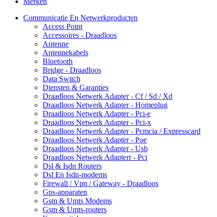
Merken
Communicatie En Netwerkproducten
Access Point
Accessoires - Draadloos
Antenne
Antennekabels
Bluetooth
Bridge - Draadloos
Data Switch
Diensten & Garanties
Draadloos Netwerk Adapter - Cf / Sd / Xd
Draadloos Netwerk Adapter - Homeplug
Draadloos Netwerk Adapter - Pci-e
Draadloos Netwerk Adapter - Pci-x
Draadloos Netwerk Adapter - Pcmcia / Expresscard
Draadloos Netwerk Adapter - Poe
Draadloos Netwerk Adapter - Usb
Draadloos Netwerk Adapterr - Pci
Dsl & Isdn Routers
Dsl En Isdn-modems
Firewall / Vpn / Gateway - Draadloos
Gps-apparaten
Gsm & Umts Modems
Gsm & Umts-routers