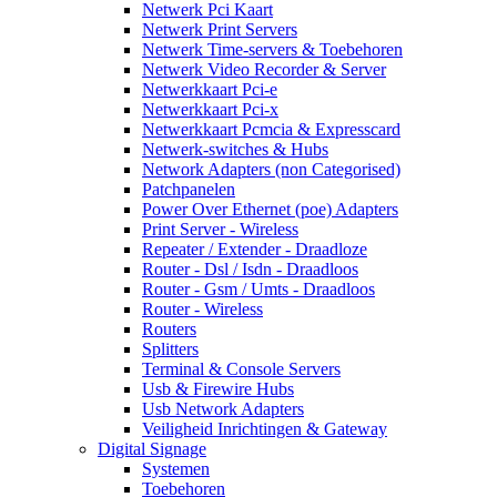
Netwerk Pci Kaart
Netwerk Print Servers
Netwerk Time-servers & Toebehoren
Netwerk Video Recorder & Server
Netwerkkaart Pci-e
Netwerkkaart Pci-x
Netwerkkaart Pcmcia & Expresscard
Netwerk-switches & Hubs
Network Adapters (non Categorised)
Patchpanelen
Power Over Ethernet (poe) Adapters
Print Server - Wireless
Repeater / Extender - Draadloze
Router - Dsl / Isdn - Draadloos
Router - Gsm / Umts - Draadloos
Router - Wireless
Routers
Splitters
Terminal & Console Servers
Usb & Firewire Hubs
Usb Network Adapters
Veiligheid Inrichtingen & Gateway
Digital Signage
Systemen
Toebehoren