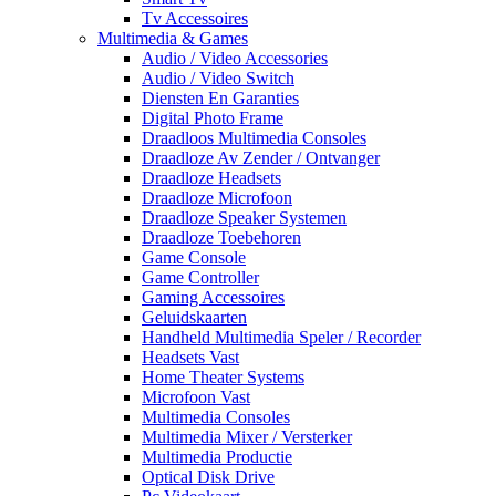
Tv Accessoires
Multimedia & Games
Audio / Video Accessories
Audio / Video Switch
Diensten En Garanties
Digital Photo Frame
Draadloos Multimedia Consoles
Draadloze Av Zender / Ontvanger
Draadloze Headsets
Draadloze Microfoon
Draadloze Speaker Systemen
Draadloze Toebehoren
Game Console
Game Controller
Gaming Accessoires
Geluidskaarten
Handheld Multimedia Speler / Recorder
Headsets Vast
Home Theater Systems
Microfoon Vast
Multimedia Consoles
Multimedia Mixer / Versterker
Multimedia Productie
Optical Disk Drive