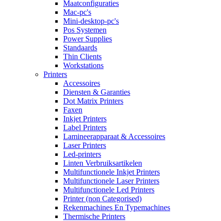
Maatconfiguraties
Mac-pc's
Mini-desktop-pc's
Pos Systemen
Power Supplies
Standaards
Thin Clients
Workstations
Printers
Accessoires
Diensten & Garanties
Dot Matrix Printers
Faxen
Inkjet Printers
Label Printers
Lamineerapparaat & Accessoires
Laser Printers
Led-printers
Linten Verbruiksartikelen
Multifunctionele Inkjet Printers
Multifunctionele Laser Printers
Multifunctionele Led Printers
Printer (non Categorised)
Rekenmachines En Typemachines
Thermische Printers