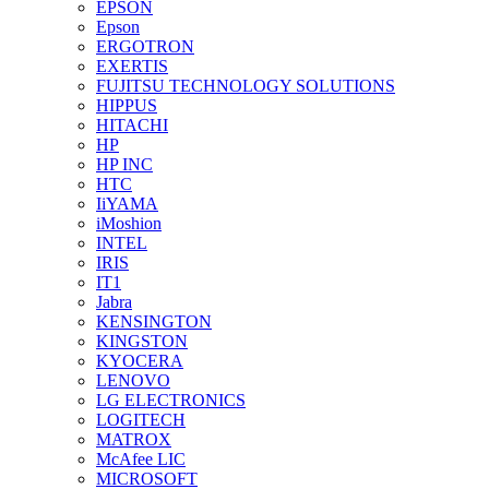
EPSON
Epson
ERGOTRON
EXERTIS
FUJITSU TECHNOLOGY SOLUTIONS
HIPPUS
HITACHI
HP
HP INC
HTC
IiYAMA
iMoshion
INTEL
IRIS
IT1
Jabra
KENSINGTON
KINGSTON
KYOCERA
LENOVO
LG ELECTRONICS
LOGITECH
MATROX
McAfee LIC
MICROSOFT