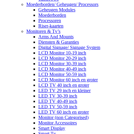
Moederborden/ Geheugen/ Processors
Geheugen Modules
Moederborden
Processoren
Riser-kaarten
Monitoren & Tv’s
Arms And Mounts
Diensten & Garanties
Digital Signage/ Signage System
LCD Monitor 10-19 inch
LCD Monitor 20-29 inch
LCD Monitor 30-39 inch
LCD Monitor 40-49 inch
LCD Monitor 50-59 inch
LCD Monitor 60 inch en groter
LCD TV 40 inch en groter
LED TV 29 inch en kleiner
LED TV 30-39 inch
LED TV 40-49 inch
LED TV 50-59 inch
LED TV 60 inch en groter
Monitor (non Categorised)
Monitor Accessoires
Smart Display
Smart Tv