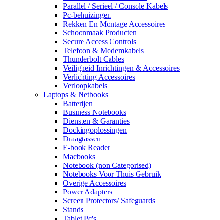
Parallel / Serieel / Console Kabels
Pc-behuizingen
Rekken En Montage Accessoires
Schoonmaak Producten
Secure Access Controls
Telefoon & Modemkabels
Thunderbolt Cables
Veiligheid Inrichtingen & Accessoires
Verlichting Accessoires
Verloopkabels
Laptops & Netbooks
Batterijen
Business Notebooks
Diensten & Garanties
Dockingoplossingen
Draagtassen
E-book Reader
Macbooks
Notebook (non Categorised)
Notebooks Voor Thuis Gebruik
Overige Accessoires
Power Adapters
Screen Protectors/ Safeguards
Stands
Tablet Pc's