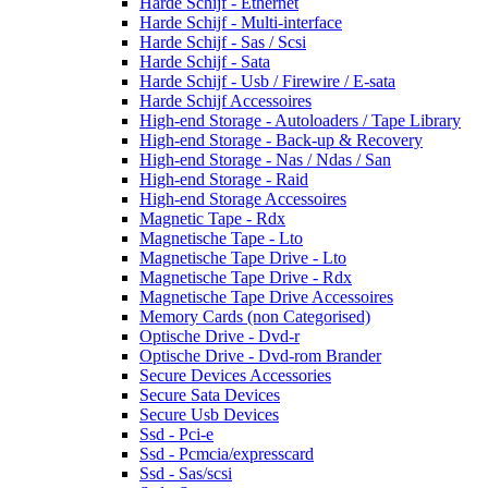
Harde Schijf - Ethernet
Harde Schijf - Multi-interface
Harde Schijf - Sas / Scsi
Harde Schijf - Sata
Harde Schijf - Usb / Firewire / E-sata
Harde Schijf Accessoires
High-end Storage - Autoloaders / Tape Library
High-end Storage - Back-up & Recovery
High-end Storage - Nas / Ndas / San
High-end Storage - Raid
High-end Storage Accessoires
Magnetic Tape - Rdx
Magnetische Tape - Lto
Magnetische Tape Drive - Lto
Magnetische Tape Drive - Rdx
Magnetische Tape Drive Accessoires
Memory Cards (non Categorised)
Optische Drive - Dvd-r
Optische Drive - Dvd-rom Brander
Secure Devices Accessories
Secure Sata Devices
Secure Usb Devices
Ssd - Pci-e
Ssd - Pcmcia/expresscard
Ssd - Sas/scsi