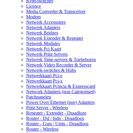
Kvm-switches
Licence
Media Converter & Transceiver
Modem
Netwerk Accessoires
Netwerk Adapters
Netwerk Bridges
Netwerk Extender & Repeater
Netwerk Modules
Netwerk Pci Kaart
Netwerk Print Servers
Netwerk Time-servers & Toebehoren
Netwerk Video Recorder & Server
Netwerk-switches & Hubs
Netwerkkaart Pci-e
Netwerkkaart Pci-x
Netwerkkaart Pcmcia & Expresscard
Network Adapters (non Categorised)
Patchpanelen
Power Over Ethernet (poe) Adapters
Print Server - Wireless
Repeater / Extender - Draadloze
Router - Dsl / Isdn - Draadloos
Router - Gsm / Umts - Draadloos
Router - Wireless