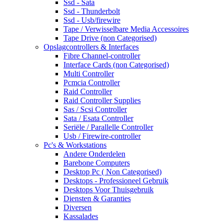
Ssd - Sata
Ssd - Thunderbolt
Ssd - Usb/firewire
Tape / Verwisselbare Media Accessoires
Tape Drive (non Categorised)
Opslagcontrollers & Interfaces
Fibre Channel-controller
Interface Cards (non Categorised)
Multi Controller
Pcmcia Controller
Raid Controller
Raid Controller Supplies
Sas / Scsi Controller
Sata / Esata Controller
Seriële / Parallelle Controller
Usb / Firewire-controller
Pc's & Workstations
Andere Onderdelen
Barebone Computers
Desktop Pc ( Non Categorised)
Desktops - Professioneel Gebruik
Desktops Voor Thuisgebruik
Diensten & Garanties
Diversen
Kassalades