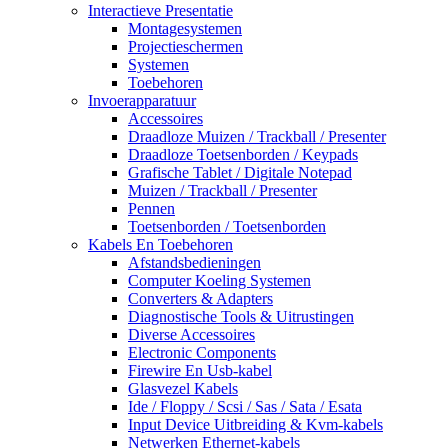
Interactieve Presentatie
Montagesystemen
Projectieschermen
Systemen
Toebehoren
Invoerapparatuur
Accessoires
Draadloze Muizen / Trackball / Presenter
Draadloze Toetsenborden / Keypads
Grafische Tablet / Digitale Notepad
Muizen / Trackball / Presenter
Pennen
Toetsenborden / Toetsenborden
Kabels En Toebehoren
Afstandsbedieningen
Computer Koeling Systemen
Converters & Adapters
Diagnostische Tools & Uitrustingen
Diverse Accessoires
Electronic Components
Firewire En Usb-kabel
Glasvezel Kabels
Ide / Floppy / Scsi / Sas / Sata / Esata
Input Device Uitbreiding & Kvm-kabels
Netwerken Ethernet-kabels