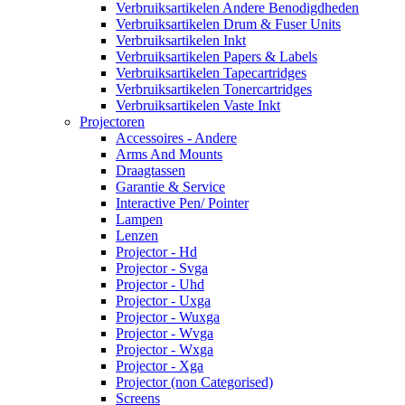
Verbruiksartikelen Andere Benodigdheden
Verbruiksartikelen Drum & Fuser Units
Verbruiksartikelen Inkt
Verbruiksartikelen Papers & Labels
Verbruiksartikelen Tapecartridges
Verbruiksartikelen Tonercartridges
Verbruiksartikelen Vaste Inkt
Projectoren
Accessoires - Andere
Arms And Mounts
Draagtassen
Garantie & Service
Interactive Pen/ Pointer
Lampen
Lenzen
Projector - Hd
Projector - Svga
Projector - Uhd
Projector - Uxga
Projector - Wuxga
Projector - Wvga
Projector - Wxga
Projector - Xga
Projector (non Categorised)
Screens