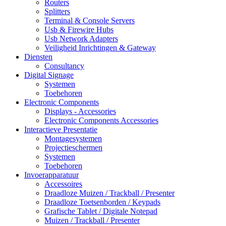
Routers
Splitters
Terminal & Console Servers
Usb & Firewire Hubs
Usb Network Adapters
Veiligheid Inrichtingen & Gateway
Diensten
Consultancy
Digital Signage
Systemen
Toebehoren
Electronic Components
Displays - Accessories
Electronic Components Accessories
Interactieve Presentatie
Montagesystemen
Projectieschermen
Systemen
Toebehoren
Invoerapparatuur
Accessoires
Draadloze Muizen / Trackball / Presenter
Draadloze Toetsenborden / Keypads
Grafische Tablet / Digitale Notepad
Muizen / Trackball / Presenter