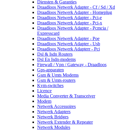
Diensten & Garanties
Draadloos Netwerk Adapter - Cf / Sd / Xd
Draadloos Netwerk Adapter - Homeplug
Draadloos Netwerk Adapter - Pci-e
Draadloos Netwerk Adapter - Pci-x
Draadloos Netwerk Adapter - Pcmcia /
Expresscard
Draadloos Netwerk Adapter - Poe
Draadloos Netwerk Adapter - Usb
Draadloos Netwerk Adapterr - Pci
Dsl & Isdn Routers
Dsl En Isdn-modems
Firewall / Vpn / Gateway - Draadloos
Gps-apparaten
Gsm & Umts Modems
Gsm & Umts-routers
Kvm-switches
Licence
Media Converter & Transceiver
Modem
Netwerk Accessoires
Netwerk Adapters
Netwerk Bridges
Netwerk Extender & Repeater
Netwerk Modules