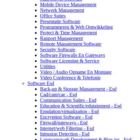
Mobile Device Management
Netwerk Management
Office Suites
Presentatie Software
Programmeren & Web Ontwikkeling
Project & Time Management
Rapport Management
Remote Management Software
Security Software
Software Firewalls En Gateways
Software Licensing & Service
Utilities
Video / Audio Opname En Montage
Video Conference & Telefonie
Software Esd
Back-up & Storage Management - Esd
Cad/cam/cae - Esd
Communication Suites - Esd
Education & Scientific/edutainment - Esd
Emulation/virtualization - Esd
Encryption Software - Esd
Firewall/gateways - Esd
Internet/web Filtering - Esd
Intrusion Detection - Esd
Language/web Development & Plug-ins - Esd