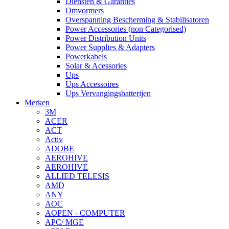
Diensten & Garanties
Omvormers
Overspanning Bescherming & Stabilisatoren
Power Accessories (non Categorised)
Power Distribution Units
Power Supplies & Adapters
Powerkabels
Solar & Acessories
Ups
Ups Accessoires
Ups Vervangingsbatterijen
Merken
3M
ACER
ACT
Activ
ADOBE
AEROHIVE
AEROHIVE
ALLIED TELESIS
AMD
ANY
AOC
AOPEN - COMPUTER
APC/ MGE