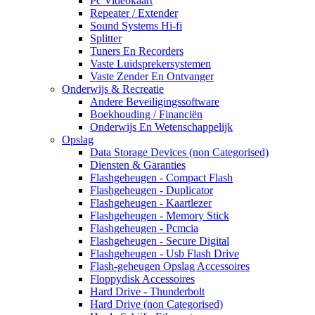
Pc Videokaart
Repeater / Extender
Sound Systems Hi-fi
Splitter
Tuners En Recorders
Vaste Luidsprekersystemen
Vaste Zender En Ontvanger
Onderwijs & Recreatie
Andere Beveiligingssoftware
Boekhouding / Financiën
Onderwijs En Wetenschappelijk
Opslag
Data Storage Devices (non Categorised)
Diensten & Garanties
Flashgeheugen - Compact Flash
Flashgeheugen - Duplicator
Flashgeheugen - Kaartlezer
Flashgeheugen - Memory Stick
Flashgeheugen - Pcmcia
Flashgeheugen - Secure Digital
Flashgeheugen - Usb Flash Drive
Flash-geheugen Opslag Accessoires
Floppydisk Accessoires
Hard Drive - Thunderbolt
Hard Drive (non Categorised)