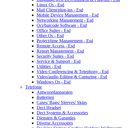
Linux Os - Esd
Mail Client/plug-ins - Esd
Mobile Device Management - Esd
Networking Management - Esd
Ocr/barcode Software - Esd
Office Suites - Esd
Other Os - Esd
Project/time Management - Esd
Remote Access - Esd
Report Management - Esd
Security Suites - Esd
Service & Support - Esd
Utilities - Esd
Video Conferencing & Telephony - Esd
Video/audio Editing & Capturing - Esd
Windows Os - Esd
Telefonie
Antwoordapparaten
Batterijen
Cases/ Bags/ Sleeves/ Skins
Dect Headset
Dect Systems & Accessories
Diensten & Garanties
Diverse Accessoires