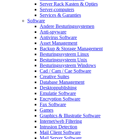
Server Rack Kasten & Opties
Server-computers
Services & Garanties
Software
Andere Besturingssystemen
Anti-spyware
Antivirus Software
Asset Management
Backup & Storage Management
Besturingssysteem Linux
Besturingssysteem Unix
Besturingssysteem Windows
Cad / Cam / Cae Software
Creative Suites
Database Management
Desktoppublishing
Emulatie Software
Encryption Software
Fax Software
Games
Graphics & Illustratie Software
Internet/web Filtering
Intrusion Detection
Mail Client Software
Mail Server Software