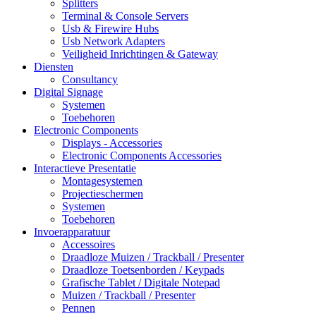
Splitters
Terminal & Console Servers
Usb & Firewire Hubs
Usb Network Adapters
Veiligheid Inrichtingen & Gateway
Diensten
Consultancy
Digital Signage
Systemen
Toebehoren
Electronic Components
Displays - Accessories
Electronic Components Accessories
Interactieve Presentatie
Montagesystemen
Projectieschermen
Systemen
Toebehoren
Invoerapparatuur
Accessoires
Draadloze Muizen / Trackball / Presenter
Draadloze Toetsenborden / Keypads
Grafische Tablet / Digitale Notepad
Muizen / Trackball / Presenter
Pennen