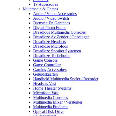
Tv Accessoires
Multimedia & Games
Audio / Video Accessories
Audio / Video Switch
Diensten En Garanties
Digital Photo Frame
Draadloos Multimedia Consoles
Draadloze Av Zender / Ontvanger
Draadloze Headsets
Draadloze Microfoon
Draadloze Speaker Systemen
Draadloze Toebehoren
Game Console
Game Controller
Gaming Accessoires
Geluidskaarten
Handheld Multimedia Speler / Recorder
Headsets Vast
Home Theater Systems
Microfoon Vast
Multimedia Consoles
Multimedia Mixer / Versterker
Multimedia Productie
Optical Disk Drive