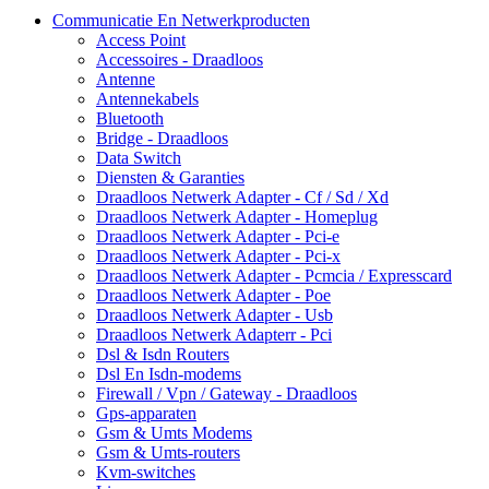
Communicatie En Netwerkproducten
Access Point
Accessoires - Draadloos
Antenne
Antennekabels
Bluetooth
Bridge - Draadloos
Data Switch
Diensten & Garanties
Draadloos Netwerk Adapter - Cf / Sd / Xd
Draadloos Netwerk Adapter - Homeplug
Draadloos Netwerk Adapter - Pci-e
Draadloos Netwerk Adapter - Pci-x
Draadloos Netwerk Adapter - Pcmcia / Expresscard
Draadloos Netwerk Adapter - Poe
Draadloos Netwerk Adapter - Usb
Draadloos Netwerk Adapterr - Pci
Dsl & Isdn Routers
Dsl En Isdn-modems
Firewall / Vpn / Gateway - Draadloos
Gps-apparaten
Gsm & Umts Modems
Gsm & Umts-routers
Kvm-switches