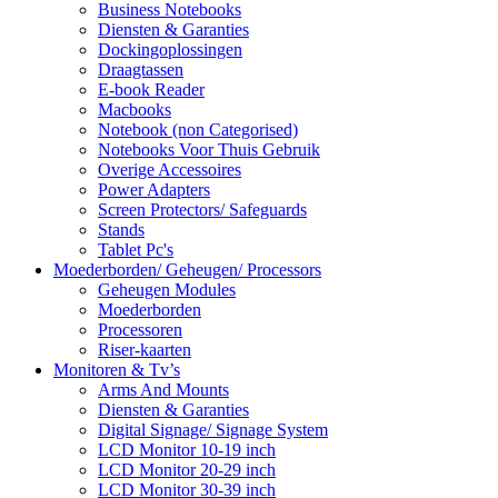
Business Notebooks
Diensten & Garanties
Dockingoplossingen
Draagtassen
E-book Reader
Macbooks
Notebook (non Categorised)
Notebooks Voor Thuis Gebruik
Overige Accessoires
Power Adapters
Screen Protectors/ Safeguards
Stands
Tablet Pc's
Moederborden/ Geheugen/ Processors
Geheugen Modules
Moederborden
Processoren
Riser-kaarten
Monitoren & Tv’s
Arms And Mounts
Diensten & Garanties
Digital Signage/ Signage System
LCD Monitor 10-19 inch
LCD Monitor 20-29 inch
LCD Monitor 30-39 inch