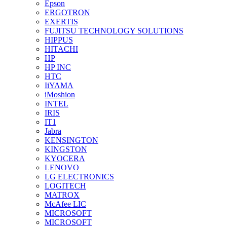
Epson
ERGOTRON
EXERTIS
FUJITSU TECHNOLOGY SOLUTIONS
HIPPUS
HITACHI
HP
HP INC
HTC
IiYAMA
iMoshion
INTEL
IRIS
IT1
Jabra
KENSINGTON
KINGSTON
KYOCERA
LENOVO
LG ELECTRONICS
LOGITECH
MATROX
McAfee LIC
MICROSOFT
MICROSOFT