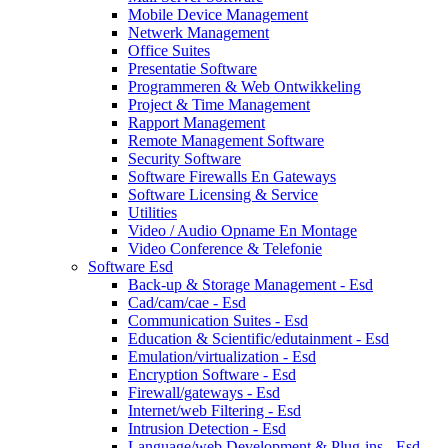
Mobile Device Management
Netwerk Management
Office Suites
Presentatie Software
Programmeren & Web Ontwikkeling
Project & Time Management
Rapport Management
Remote Management Software
Security Software
Software Firewalls En Gateways
Software Licensing & Service
Utilities
Video / Audio Opname En Montage
Video Conference & Telefonie
Software Esd
Back-up & Storage Management - Esd
Cad/cam/cae - Esd
Communication Suites - Esd
Education & Scientific/edutainment - Esd
Emulation/virtualization - Esd
Encryption Software - Esd
Firewall/gateways - Esd
Internet/web Filtering - Esd
Intrusion Detection - Esd
Language/web Development & Plug-ins - Esd