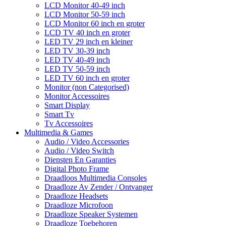
LCD Monitor 40-49 inch
LCD Monitor 50-59 inch
LCD Monitor 60 inch en groter
LCD TV 40 inch en groter
LED TV 29 inch en kleiner
LED TV 30-39 inch
LED TV 40-49 inch
LED TV 50-59 inch
LED TV 60 inch en groter
Monitor (non Categorised)
Monitor Accessoires
Smart Display
Smart Tv
Tv Accessoires
Multimedia & Games
Audio / Video Accessories
Audio / Video Switch
Diensten En Garanties
Digital Photo Frame
Draadloos Multimedia Consoles
Draadloze Av Zender / Ontvanger
Draadloze Headsets
Draadloze Microfoon
Draadloze Speaker Systemen
Draadloze Toebehoren