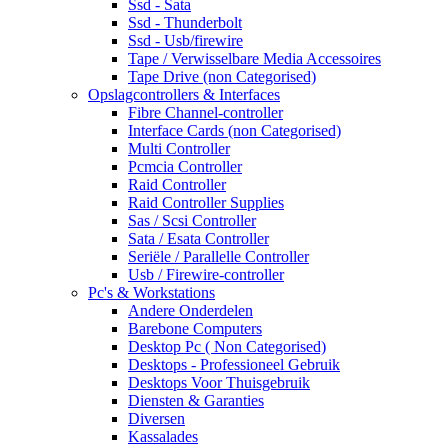
Ssd - Sata
Ssd - Thunderbolt
Ssd - Usb/firewire
Tape / Verwisselbare Media Accessoires
Tape Drive (non Categorised)
Opslagcontrollers & Interfaces
Fibre Channel-controller
Interface Cards (non Categorised)
Multi Controller
Pcmcia Controller
Raid Controller
Raid Controller Supplies
Sas / Scsi Controller
Sata / Esata Controller
Seriële / Parallelle Controller
Usb / Firewire-controller
Pc's & Workstations
Andere Onderdelen
Barebone Computers
Desktop Pc ( Non Categorised)
Desktops - Professioneel Gebruik
Desktops Voor Thuisgebruik
Diensten & Garanties
Diversen
Kassalades