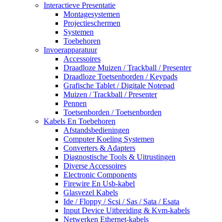
Interactieve Presentatie
Montagesystemen
Projectieschermen
Systemen
Toebehoren
Invoerapparatuur
Accessoires
Draadloze Muizen / Trackball / Presenter
Draadloze Toetsenborden / Keypads
Grafische Tablet / Digitale Notepad
Muizen / Trackball / Presenter
Pennen
Toetsenborden / Toetsenborden
Kabels En Toebehoren
Afstandsbedieningen
Computer Koeling Systemen
Converters & Adapters
Diagnostische Tools & Uitrustingen
Diverse Accessoires
Electronic Components
Firewire En Usb-kabel
Glasvezel Kabels
Ide / Floppy / Scsi / Sas / Sata / Esata
Input Device Uitbreiding & Kvm-kabels
Netwerken Ethernet-kabels