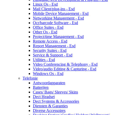
Linux Os - Esd
Mail Client/plug-ins - Esd
Mobile Device Management - Esd
Networking Management - Esd
Ocr/barcode Software - Esd
Office Suites - Esd
Other Os - Esd
Project/time Management - Esd
Remote Access - Esd
Report Management - Esd
Security Suites - Esd
Service & Support - Esd
Utilities - Esd
Video Conferencing & Telephony - Esd
Video/audio Editing & Capturing - Esd
Windows Os - Esd
Telefonie
Antwoordapparaten
Batterijen
Cases/ Bags/ Sleeves/ Skins
Dect Headset
Dect Systems & Accessories
Diensten & Garanties
Diverse Accessoires