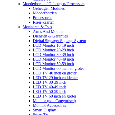
Moederborden/ Geheugen/ Processors
Geheugen Modules
Moederborden
Processoren
Riser-kaarten
Monitoren & Tv’s
Arms And Mounts
Diensten & Garanties
Digital Signage/ Signage System
LCD Monitor 10-19 inch
LCD Monitor 20-29 inch
LCD Monitor 30-39 inch
LCD Monitor 40-49 inch
LCD Monitor 50-59 inch
LCD Monitor 60 inch en groter
LCD TV 40 inch en groter
LED TV 29 inch en kleiner
LED TV 30-39 inch
LED TV 40-49 inch
LED TV 50-59 inch
LED TV 60 inch en groter
Monitor (non Categorised)
Monitor Accessoires
Smart Display
Smart Tv