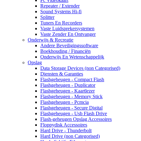
Pc Videokaart
Repeater / Extender
Sound Systems Hi-fi
Splitter
Tuners En Recorders
Vaste Luidsprekersystemen
Vaste Zender En Ontvanger
Onderwijs & Recreatie
Andere Beveiligingssoftware
Boekhouding / Financiën
Onderwijs En Wetenschappelijk
Opslag
Data Storage Devices (non Categorised)
Diensten & Garanties
Flashgeheugen - Compact Flash
Flashgeheugen - Duplicator
Flashgeheugen - Kaartlezer
Flashgeheugen - Memory Stick
Flashgeheugen - Pcmcia
Flashgeheugen - Secure Digital
Flashgeheugen - Usb Flash Drive
Flash-geheugen Opslag Accessoires
Floppydisk Accessoires
Hard Drive - Thunderbolt
Hard Drive (non Categorised)