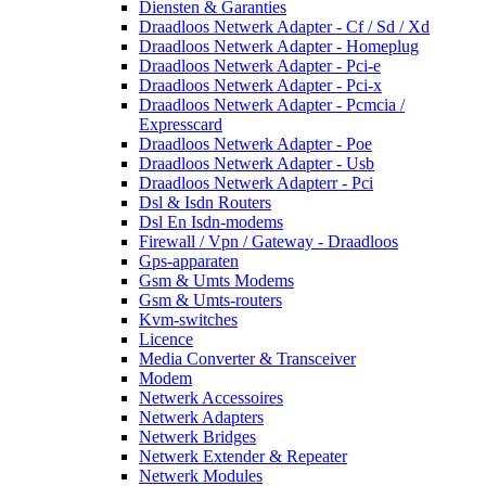
Diensten & Garanties
Draadloos Netwerk Adapter - Cf / Sd / Xd
Draadloos Netwerk Adapter - Homeplug
Draadloos Netwerk Adapter - Pci-e
Draadloos Netwerk Adapter - Pci-x
Draadloos Netwerk Adapter - Pcmcia /
Expresscard
Draadloos Netwerk Adapter - Poe
Draadloos Netwerk Adapter - Usb
Draadloos Netwerk Adapterr - Pci
Dsl & Isdn Routers
Dsl En Isdn-modems
Firewall / Vpn / Gateway - Draadloos
Gps-apparaten
Gsm & Umts Modems
Gsm & Umts-routers
Kvm-switches
Licence
Media Converter & Transceiver
Modem
Netwerk Accessoires
Netwerk Adapters
Netwerk Bridges
Netwerk Extender & Repeater
Netwerk Modules