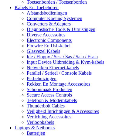
Toetsenborden / Toetsenborden
Kabels En Toebehoren
Afstandsbedieningen
Computer Koeling Systemen
Converters & Adapters
Diagnostische Tools & Uitrustingen
Diverse Accessoires
Electronic Components
Firewire En Usb-kabel
Glasvezel Kabels
Ide / Floppy / Scsi / Sas / Sata / Esata
Input Device Uitbreiding & Kvm-kabels
Netwerken Ethernet-kabels
Parallel / Serieel / Console Kabels
Pc-behuizingen
Rekken En Montage Accessoires
Schoonmaak Producten
Secure Access Controls
Telefoon & Modemkabels
Thunderbolt Cables
Veiligheid Inrichtingen & Accessoires
Verlichting Accessoires
Verloopkabels
Laptops & Netbooks
Batterijen