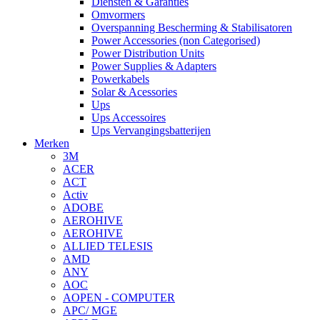
Diensten & Garanties
Omvormers
Overspanning Bescherming & Stabilisatoren
Power Accessories (non Categorised)
Power Distribution Units
Power Supplies & Adapters
Powerkabels
Solar & Acessories
Ups
Ups Accessoires
Ups Vervangingsbatterijen
Merken
3M
ACER
ACT
Activ
ADOBE
AEROHIVE
AEROHIVE
ALLIED TELESIS
AMD
ANY
AOC
AOPEN - COMPUTER
APC/ MGE