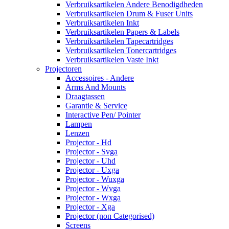
Verbruiksartikelen Andere Benodigdheden
Verbruiksartikelen Drum & Fuser Units
Verbruiksartikelen Inkt
Verbruiksartikelen Papers & Labels
Verbruiksartikelen Tapecartridges
Verbruiksartikelen Tonercartridges
Verbruiksartikelen Vaste Inkt
Projectoren
Accessoires - Andere
Arms And Mounts
Draagtassen
Garantie & Service
Interactive Pen/ Pointer
Lampen
Lenzen
Projector - Hd
Projector - Svga
Projector - Uhd
Projector - Uxga
Projector - Wuxga
Projector - Wvga
Projector - Wxga
Projector - Xga
Projector (non Categorised)
Screens