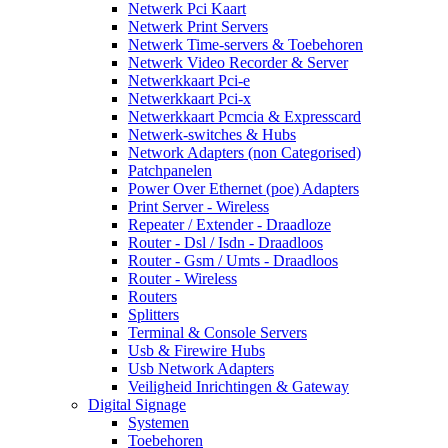
Netwerk Pci Kaart
Netwerk Print Servers
Netwerk Time-servers & Toebehoren
Netwerk Video Recorder & Server
Netwerkkaart Pci-e
Netwerkkaart Pci-x
Netwerkkaart Pcmcia & Expresscard
Netwerk-switches & Hubs
Network Adapters (non Categorised)
Patchpanelen
Power Over Ethernet (poe) Adapters
Print Server - Wireless
Repeater / Extender - Draadloze
Router - Dsl / Isdn - Draadloos
Router - Gsm / Umts - Draadloos
Router - Wireless
Routers
Splitters
Terminal & Console Servers
Usb & Firewire Hubs
Usb Network Adapters
Veiligheid Inrichtingen & Gateway
Digital Signage
Systemen
Toebehoren