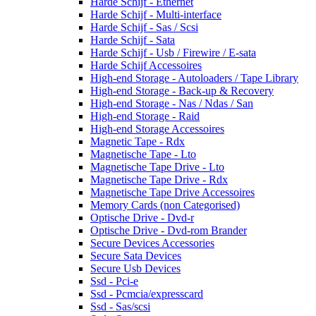
Harde Schijf - Ethernet
Harde Schijf - Multi-interface
Harde Schijf - Sas / Scsi
Harde Schijf - Sata
Harde Schijf - Usb / Firewire / E-sata
Harde Schijf Accessoires
High-end Storage - Autoloaders / Tape Library
High-end Storage - Back-up & Recovery
High-end Storage - Nas / Ndas / San
High-end Storage - Raid
High-end Storage Accessoires
Magnetic Tape - Rdx
Magnetische Tape - Lto
Magnetische Tape Drive - Lto
Magnetische Tape Drive - Rdx
Magnetische Tape Drive Accessoires
Memory Cards (non Categorised)
Optische Drive - Dvd-r
Optische Drive - Dvd-rom Brander
Secure Devices Accessories
Secure Sata Devices
Secure Usb Devices
Ssd - Pci-e
Ssd - Pcmcia/expresscard
Ssd - Sas/scsi