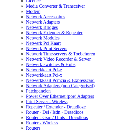
Licence
Media Converter & Transceiver
Modem
Netwerk Accessoires
Netwerk Adapters
Netwerk Bridges
Netwerk Extender & Repeater
Netwerk Modules
Netwerk Pci Kaart
Netwerk Print Servers
Netwerk Time-servers & Toebehoren
Netwerk Video Recorder & Server
Netwerk-switches & Hubs
Netwerkkaart Pci-e
Netwerkkaart Pci-x
Netwerkkaart Pcmcia & Expresscard
Network Adapters (non Categorised)
Patchpanelen
Power Over Ethernet (poe) Adapters
Print Server - Wireless
Repeater / Extender - Draadloze
Router - Dsl / Isdn - Draadloos
Router - Gsm / Umts - Draadloos
Router - Wireless
Routers