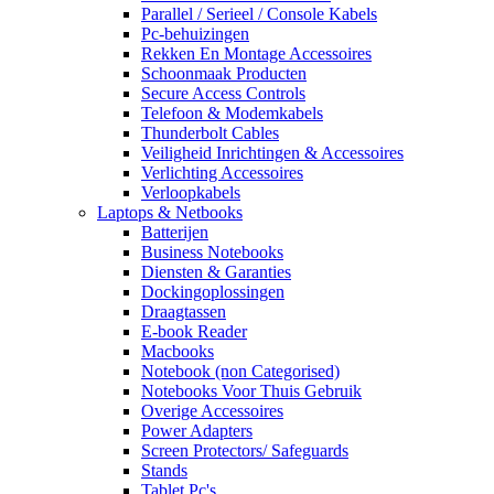
Parallel / Serieel / Console Kabels
Pc-behuizingen
Rekken En Montage Accessoires
Schoonmaak Producten
Secure Access Controls
Telefoon & Modemkabels
Thunderbolt Cables
Veiligheid Inrichtingen & Accessoires
Verlichting Accessoires
Verloopkabels
Laptops & Netbooks
Batterijen
Business Notebooks
Diensten & Garanties
Dockingoplossingen
Draagtassen
E-book Reader
Macbooks
Notebook (non Categorised)
Notebooks Voor Thuis Gebruik
Overige Accessoires
Power Adapters
Screen Protectors/ Safeguards
Stands
Tablet Pc's