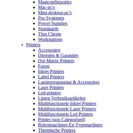
Maatconfiguraties
Mac-pc's
Mini-desktop-pc's
Pos Systemen
Power Supplies
Standaards
Thin Clients
Workstations
Printers
Accessoires
Diensten & Garanties
Dot Matrix Printers
Faxen
Inkjet Printers
Label Printers
Lamineerapparaat & Accessoires
Laser Printers
Led-printers
Linten Verbruiksartikelen
Multifunctionele Inkjet Printers
Multifunctionele Laser Printers
Multifunctionele Led Printers
Printer (non Categorised)
Rekenmachines En Typemachines
Thermische Printers