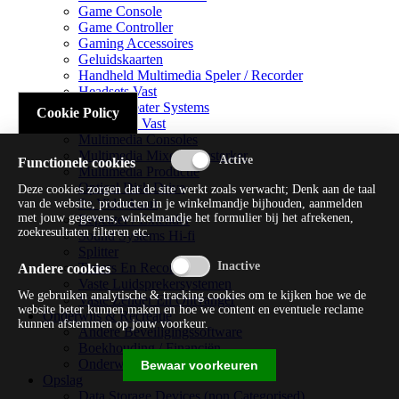
Game Console
Game Controller
Gaming Accessoires
Geluidskaarten
Handheld Multimedia Speler / Recorder
Headsets Vast
Home Theater Systems
Cookie Policy
Microfoon Vast
Multimedia Consoles
Multimedia Mixer / Versterker
Functionele cookies
Multimedia Productie
Optical Disk Drive
Deze cookies zorgen dat de site werkt zoals verwacht; Denk aan de taal
Pc Videokaart
van de website, producten in je winkelmandje bijhouden, aanmelden
met jouw gegevens, winkelmandje het formulier bij het afrekenen,
Repeater / Extender
zoekresultaten filteren etc.
Sound Systems Hi-fi
Splitter
Tuners En Recorders
Andere cookies
Vaste Luidsprekersystemen
We gebruiken analytische & tracking cookies om te kijken hoe we de
Vaste Zender En Ontvanger
website beter kunnen maken en hoe we content en eventuele reclame
Onderwijs & Recreatie
kunnen afstemmen op jouw voorkeur.
Andere Beveiligingssoftware
Boekhouding / Financiën
Onderwijs En Wetenschappelijk
Bewaar voorkeuren
Opslag
Data Storage Devices (non Categorised)