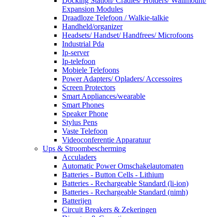
Docking Station/ Cradles/ Holders/ Wallmount/
Expansion Modules
Draadloze Telefoon / Walkie-talkie
Handheld/organizer
Headsets/ Handset/ Handfrees/ Microfoons
Industrial Pda
Ip-server
Ip-telefoon
Mobiele Telefoons
Power Adapters/ Opladers/ Accessoires
Screen Protectors
Smart Appliances/wearable
Smart Phones
Speaker Phone
Stylus Pens
Vaste Telefoon
Videoconferentie Apparatuur
Ups & Stroombescherming
Acculaders
Automatic Power Omschakelautomaten
Batteries - Button Cells - Lithium
Batteries - Rechargeable Standard (li-ion)
Batteries - Rechargeable Standard (nimh)
Batterijen
Circuit Breakers & Zekeringen