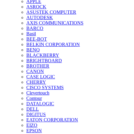
APPLE
ASROCK
ASUSTEK COMPUTER
AUTODESK
AXIS COMMUNICATIONS
BARCO
Basil
BEE-BOT
BELKIN CORPORATION
BENQ
BLACKBERRY
BRIGHTBOARD
BROTHER
CANON
CASE LOGIC
CHERRY
CISCO SYSTEMS
Clevertouch
Contour
DATALOGIC
DELL
DIGITUS
EATON CORPORATION
EIZO
EPSON