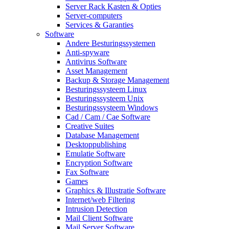
Server Rack Kasten & Opties
Server-computers
Services & Garanties
Software
Andere Besturingssystemen
Anti-spyware
Antivirus Software
Asset Management
Backup & Storage Management
Besturingssysteem Linux
Besturingssysteem Unix
Besturingssysteem Windows
Cad / Cam / Cae Software
Creative Suites
Database Management
Desktoppublishing
Emulatie Software
Encryption Software
Fax Software
Games
Graphics & Illustratie Software
Internet/web Filtering
Intrusion Detection
Mail Client Software
Mail Server Software