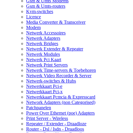
Gsm & Umts Modems
Gsm & Umts-routers
Kvm-switches
Licence
Media Converter & Transceiver
Modem
Netwerk Accessoires
Netwerk Adapters
Netwerk Bridges
Netwerk Extender & Repeater
Netwerk Modules
Netwerk Pci Kaart
Netwerk Print Servers
Netwerk Time-servers & Toebehoren
Netwerk Video Recorder & Server
Netwerk-switches & Hubs
Netwerkkaart Pci-e
Netwerkkaart Pci-x
Netwerkkaart Pcmcia & Expresscard
Network Adapters (non Categorised)
Patchpanelen
Power Over Ethernet (poe) Adapters
Print Server - Wireless
Repeater / Extender - Draadloze
Router - Dsl / Isdn - Draadloos