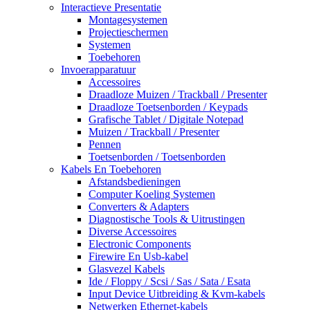
Interactieve Presentatie
Montagesystemen
Projectieschermen
Systemen
Toebehoren
Invoerapparatuur
Accessoires
Draadloze Muizen / Trackball / Presenter
Draadloze Toetsenborden / Keypads
Grafische Tablet / Digitale Notepad
Muizen / Trackball / Presenter
Pennen
Toetsenborden / Toetsenborden
Kabels En Toebehoren
Afstandsbedieningen
Computer Koeling Systemen
Converters & Adapters
Diagnostische Tools & Uitrustingen
Diverse Accessoires
Electronic Components
Firewire En Usb-kabel
Glasvezel Kabels
Ide / Floppy / Scsi / Sas / Sata / Esata
Input Device Uitbreiding & Kvm-kabels
Netwerken Ethernet-kabels