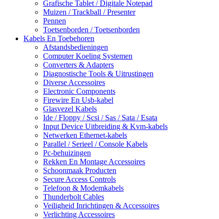
Grafische Tablet / Digitale Notepad
Muizen / Trackball / Presenter
Pennen
Toetsenborden / Toetsenborden
Kabels En Toebehoren
Afstandsbedieningen
Computer Koeling Systemen
Converters & Adapters
Diagnostische Tools & Uitrustingen
Diverse Accessoires
Electronic Components
Firewire En Usb-kabel
Glasvezel Kabels
Ide / Floppy / Scsi / Sas / Sata / Esata
Input Device Uitbreiding & Kvm-kabels
Netwerken Ethernet-kabels
Parallel / Serieel / Console Kabels
Pc-behuizingen
Rekken En Montage Accessoires
Schoonmaak Producten
Secure Access Controls
Telefoon & Modemkabels
Thunderbolt Cables
Veiligheid Inrichtingen & Accessoires
Verlichting Accessoires