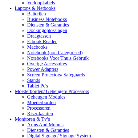
Verloopkabels
Laptops & Netbooks
Batterijen
Business Notebooks
Diensten & Garanties
Dockingoplossingen
Draagtassen
E-book Reader
Macbooks
Notebook (non Categorised)
Notebooks Voor Thuis Gebruik
Overige Accessoires
Power Adapters
Screen Protectors/ Safeguards
Stands
Tablet Pc's
Moederborden/ Geheugen/ Processors
Geheugen Modules
Moederborden
Processoren
Riser-kaarten
Monitoren & Tv’s
Arms And Mounts
Diensten & Garanties
Digital Signage/ Signage System