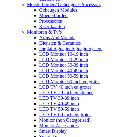
Moederborden/ Geheugen/ Processors
Geheugen Modules
Moederborden
Processoren
Riser-kaarten
Monitoren & Tv’s
Arms And Mounts
Diensten & Garanties
Digital Signage/ Signage System
LCD Monitor 10-19 inch
LCD Monitor 20-29 inch
LCD Monitor 30-39 inch
LCD Monitor 40-49 inch
LCD Monitor 50-59 inch
LCD Monitor 60 inch en groter
LCD TV 40 inch en groter
LED TV 29 inch en kleiner
LED TV 30-39 inch
LED TV 40-49 inch
LED TV 50-59 inch
LED TV 60 inch en groter
Monitor (non Categorised)
Monitor Accessoires
Smart Display
Smart Tv