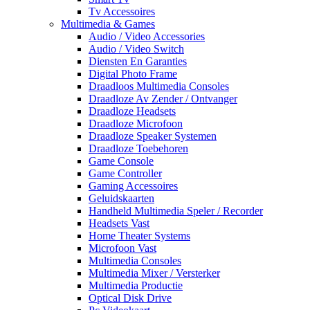
Tv Accessoires
Multimedia & Games
Audio / Video Accessories
Audio / Video Switch
Diensten En Garanties
Digital Photo Frame
Draadloos Multimedia Consoles
Draadloze Av Zender / Ontvanger
Draadloze Headsets
Draadloze Microfoon
Draadloze Speaker Systemen
Draadloze Toebehoren
Game Console
Game Controller
Gaming Accessoires
Geluidskaarten
Handheld Multimedia Speler / Recorder
Headsets Vast
Home Theater Systems
Microfoon Vast
Multimedia Consoles
Multimedia Mixer / Versterker
Multimedia Productie
Optical Disk Drive