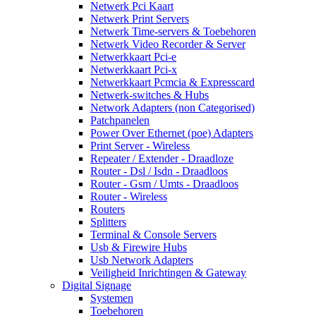
Netwerk Pci Kaart
Netwerk Print Servers
Netwerk Time-servers & Toebehoren
Netwerk Video Recorder & Server
Netwerkkaart Pci-e
Netwerkkaart Pci-x
Netwerkkaart Pcmcia & Expresscard
Netwerk-switches & Hubs
Network Adapters (non Categorised)
Patchpanelen
Power Over Ethernet (poe) Adapters
Print Server - Wireless
Repeater / Extender - Draadloze
Router - Dsl / Isdn - Draadloos
Router - Gsm / Umts - Draadloos
Router - Wireless
Routers
Splitters
Terminal & Console Servers
Usb & Firewire Hubs
Usb Network Adapters
Veiligheid Inrichtingen & Gateway
Digital Signage
Systemen
Toebehoren