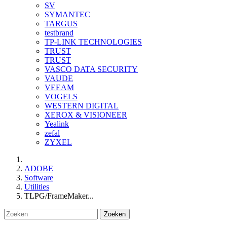
SV
SYMANTEC
TARGUS
testbrand
TP-LINK TECHNOLOGIES
TRUST
TRUST
VASCO DATA SECURITY
VAUDE
VEEAM
VOGELS
WESTERN DIGITAL
XEROX & VISIONEER
Yealink
zefal
ZYXEL
ADOBE
Software
Utilities
TLPG/FrameMaker...
Zoeken