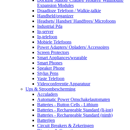
Docking Station/ Cradles/ Holders/ Wallmount/
Expansion Modules
Draadloze Telefoon / Walkie-talkie
Handheld/organizer
Headsets/ Handset/ Handfrees/ Microfoons
Industrial Pda
Ip-server
Ip-telefoon
Mobiele Telefoons
Power Adapters/ Opladers/ Accessoires
Screen Protectors
Smart Appliances/wearable
Smart Phones
Speaker Phone
Stylus Pens
Vaste Telefoon
Videoconferentie Apparatuur
Ups & Stroombescherming
Acculaders
Automatic Power Omschakelautomaten
Batteries - Button Cells - Lithium
Batteries - Rechargeable Standard (li-ion)
Batteries - Rechargeable Standard (nimh)
Batterijen
Circuit Breakers & Zekeringen