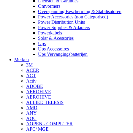
Diensten & Garanties
Omvormers
Overspanning Bescherming & Stabilisatoren
Power Accessories (non Categorised)
Power Distribution Units
Power Supplies & Adapters
Powerkabels
Solar & Acessories
Ups
Ups Accessoires
Ups Vervangingsbatterijen
Merken
3M
ACER
ACT
Activ
ADOBE
AEROHIVE
AEROHIVE
ALLIED TELESIS
AMD
ANY
AOC
AOPEN - COMPUTER
APC/ MGE