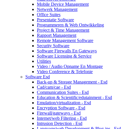
Mobile Device Management
Netwerk Management
Office Suites
Presentatie Software
Programmeren & Web Ontwikkeling
Project & Time Management
Rapport Management
Remote Management Software
Security Software
Software Firewalls En Gateways
Software Licensing & Service
Utilities
Video / Audio Opname En Montage
Video Conference & Telefonie
Software Esd
Back-up & Storage Management - Esd
Cad/cam/cae - Esd
Communication Suites - Esd
Education & Scientific/edutainment - Esd
Emulation/virtualization - Esd
Encryption Software - Esd
Firewall/gateways - Esd
Internet/web Filtering - Esd
Intrusion Detection - Esd
Language/web Development & Plug-ins - Esd