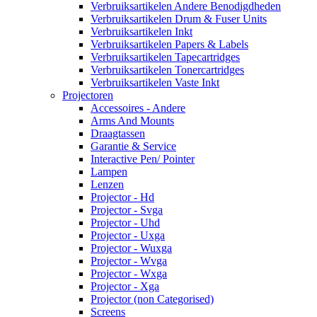
Verbruiksartikelen Andere Benodigdheden
Verbruiksartikelen Drum & Fuser Units
Verbruiksartikelen Inkt
Verbruiksartikelen Papers & Labels
Verbruiksartikelen Tapecartridges
Verbruiksartikelen Tonercartridges
Verbruiksartikelen Vaste Inkt
Projectoren
Accessoires - Andere
Arms And Mounts
Draagtassen
Garantie & Service
Interactive Pen/ Pointer
Lampen
Lenzen
Projector - Hd
Projector - Svga
Projector - Uhd
Projector - Uxga
Projector - Wuxga
Projector - Wvga
Projector - Wxga
Projector - Xga
Projector (non Categorised)
Screens