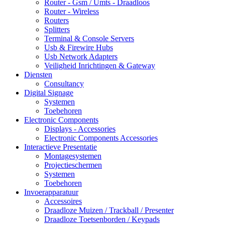
Router - Gsm / Umts - Draadloos
Router - Wireless
Routers
Splitters
Terminal & Console Servers
Usb & Firewire Hubs
Usb Network Adapters
Veiligheid Inrichtingen & Gateway
Diensten
Consultancy
Digital Signage
Systemen
Toebehoren
Electronic Components
Displays - Accessories
Electronic Components Accessories
Interactieve Presentatie
Montagesystemen
Projectieschermen
Systemen
Toebehoren
Invoerapparatuur
Accessoires
Draadloze Muizen / Trackball / Presenter
Draadloze Toetsenborden / Keypads