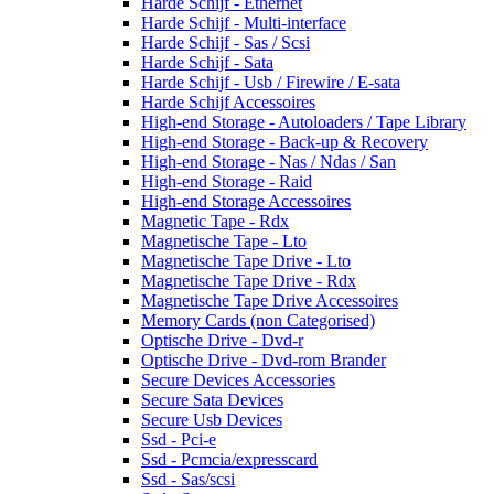
Harde Schijf - Ethernet
Harde Schijf - Multi-interface
Harde Schijf - Sas / Scsi
Harde Schijf - Sata
Harde Schijf - Usb / Firewire / E-sata
Harde Schijf Accessoires
High-end Storage - Autoloaders / Tape Library
High-end Storage - Back-up & Recovery
High-end Storage - Nas / Ndas / San
High-end Storage - Raid
High-end Storage Accessoires
Magnetic Tape - Rdx
Magnetische Tape - Lto
Magnetische Tape Drive - Lto
Magnetische Tape Drive - Rdx
Magnetische Tape Drive Accessoires
Memory Cards (non Categorised)
Optische Drive - Dvd-r
Optische Drive - Dvd-rom Brander
Secure Devices Accessories
Secure Sata Devices
Secure Usb Devices
Ssd - Pci-e
Ssd - Pcmcia/expresscard
Ssd - Sas/scsi