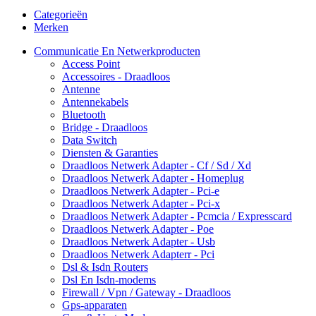
Categorieën
Merken
Communicatie En Netwerkproducten
Access Point
Accessoires - Draadloos
Antenne
Antennekabels
Bluetooth
Bridge - Draadloos
Data Switch
Diensten & Garanties
Draadloos Netwerk Adapter - Cf / Sd / Xd
Draadloos Netwerk Adapter - Homeplug
Draadloos Netwerk Adapter - Pci-e
Draadloos Netwerk Adapter - Pci-x
Draadloos Netwerk Adapter - Pcmcia / Expresscard
Draadloos Netwerk Adapter - Poe
Draadloos Netwerk Adapter - Usb
Draadloos Netwerk Adapterr - Pci
Dsl & Isdn Routers
Dsl En Isdn-modems
Firewall / Vpn / Gateway - Draadloos
Gps-apparaten