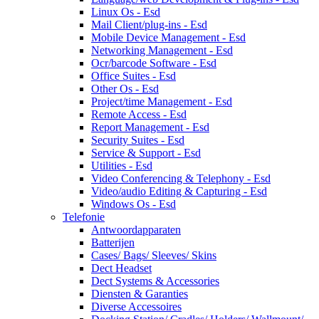
Linux Os - Esd
Mail Client/plug-ins - Esd
Mobile Device Management - Esd
Networking Management - Esd
Ocr/barcode Software - Esd
Office Suites - Esd
Other Os - Esd
Project/time Management - Esd
Remote Access - Esd
Report Management - Esd
Security Suites - Esd
Service & Support - Esd
Utilities - Esd
Video Conferencing & Telephony - Esd
Video/audio Editing & Capturing - Esd
Windows Os - Esd
Telefonie
Antwoordapparaten
Batterijen
Cases/ Bags/ Sleeves/ Skins
Dect Headset
Dect Systems & Accessories
Diensten & Garanties
Diverse Accessoires