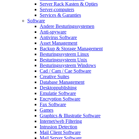
Server Rack Kasten & Opties
Server-computers
Services & Garanties
Software
Andere Besturingssystemen
Anti-spyware
Antivirus Software
Asset Management
Backup & Storage Management
Besturingssysteem Linux
Besturingssysteem Unix
Besturingssysteem Windows
Cad / Cam / Cae Software
Creative Suites
Database Management
Desktoppublishing
Emulatie Software
Encryption Software
Fax Software
Games
Graphics & Illustratie Software
Internet/web Filtering
Intrusion Detection
Mail Client Software
Mail Server Software