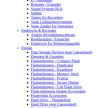
Pc Videokaart
Repeater / Extender
Sound Systems Hi-fi
Splitter
Tuners En Recorders
Vaste Luidsprekersystemen
Vaste Zender En Ontvanger
Onderwijs & Recreatie
Andere Beveiligingssoftware
Boekhouding / Financiën
Onderwijs En Wetenschappelijk
Opslag
Data Storage Devices (non Categorised)
Diensten & Garanties
Flashgeheugen - Compact Flash
Flashgeheugen - Duplicator
Flashgeheugen - Kaartlezer
Flashgeheugen - Memory Stick
Flashgeheugen - Pcmcia
Flashgeheugen - Secure Digital
Flashgeheugen - Usb Flash Drive
Flash-geheugen Opslag Accessoires
Floppydisk Accessoires
Hard Drive - Thunderbolt
Hard Drive (non Categorised)