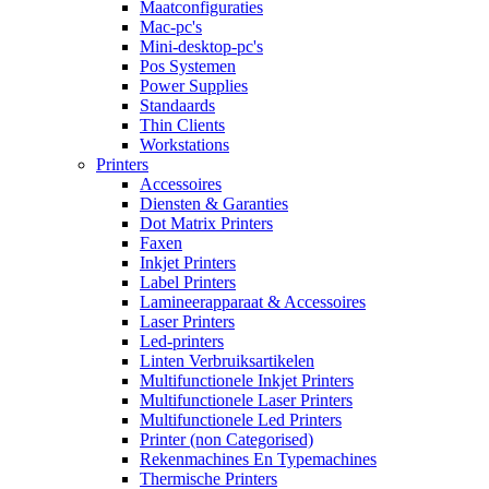
Maatconfiguraties
Mac-pc's
Mini-desktop-pc's
Pos Systemen
Power Supplies
Standaards
Thin Clients
Workstations
Printers
Accessoires
Diensten & Garanties
Dot Matrix Printers
Faxen
Inkjet Printers
Label Printers
Lamineerapparaat & Accessoires
Laser Printers
Led-printers
Linten Verbruiksartikelen
Multifunctionele Inkjet Printers
Multifunctionele Laser Printers
Multifunctionele Led Printers
Printer (non Categorised)
Rekenmachines En Typemachines
Thermische Printers