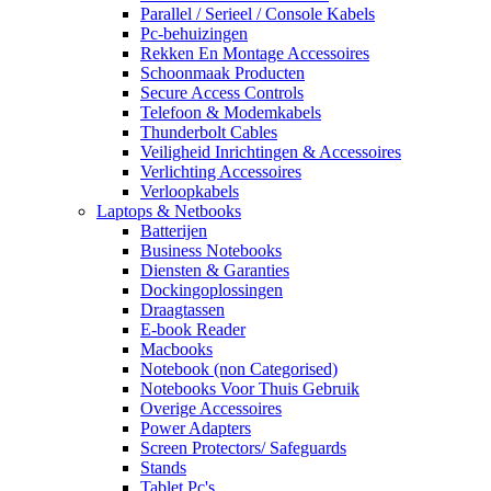
Parallel / Serieel / Console Kabels
Pc-behuizingen
Rekken En Montage Accessoires
Schoonmaak Producten
Secure Access Controls
Telefoon & Modemkabels
Thunderbolt Cables
Veiligheid Inrichtingen & Accessoires
Verlichting Accessoires
Verloopkabels
Laptops & Netbooks
Batterijen
Business Notebooks
Diensten & Garanties
Dockingoplossingen
Draagtassen
E-book Reader
Macbooks
Notebook (non Categorised)
Notebooks Voor Thuis Gebruik
Overige Accessoires
Power Adapters
Screen Protectors/ Safeguards
Stands
Tablet Pc's