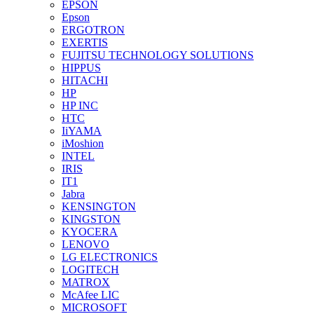
EPSON
Epson
ERGOTRON
EXERTIS
FUJITSU TECHNOLOGY SOLUTIONS
HIPPUS
HITACHI
HP
HP INC
HTC
IiYAMA
iMoshion
INTEL
IRIS
IT1
Jabra
KENSINGTON
KINGSTON
KYOCERA
LENOVO
LG ELECTRONICS
LOGITECH
MATROX
McAfee LIC
MICROSOFT