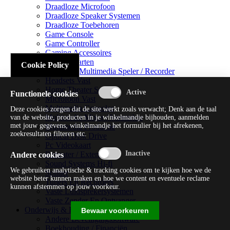
Draadloze Microfoon
Draadloze Speaker Systemen
Draadloze Toebehoren
Game Console
Game Controller
Gaming Accessoires
Geluidskaarten
Cookie Policy
Handheld Multimedia Speler / Recorder
Headsets Vast
Home Theater Systems
Functionele cookies
Microfoon Vast
Multimedia Consoles
Deze cookies zorgen dat de site werkt zoals verwacht; Denk aan de taal
Multimedia Mixer / Versterker
van de website, producten in je winkelmandje bijhouden, aanmelden
met jouw gegevens, winkelmandje het formulier bij het afrekenen,
Multimedia Productie
zoekresultaten filteren etc.
Optical Disk Drive
Pc Videokaart
Repeater / Extender
Andere cookies
Sound Systems Hi-fi
We gebruiken analytische & tracking cookies om te kijken hoe we de
Splitter
website beter kunnen maken en hoe we content en eventuele reclame
Tuners En Recorders
kunnen afstemmen op jouw voorkeur.
Vaste Luidsprekersystemen
Vaste Zender En Ontvanger
Onderwijs & Recreatie
Bewaar voorkeuren
Andere Beveiligingssoftware
Boekhouding / Financiën