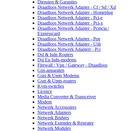
Diensten & Garanties
Draadloos Netwerk Adapter - Cf / Sd / Xd
Draadloos Netwerk Adapter - Homeplug
Draadloos Netwerk Adapter - Pci-e
Draadloos Netwerk Adapter - Pci-x
Draadloos Netwerk Adapter - Pcmcia /
Expresscard
Draadloos Netwerk Adapter - Poe
Draadloos Netwerk Adapter - Usb
Draadloos Netwerk Adapterr - Pci
Dsl & Isdn Routers
Dsl En Isdn-modems
Firewall / Vpn / Gateway - Draadloos
Gps-apparaten
Gsm & Umts Modems
Gsm & Umts-routers
Kvm-switches
Licence
Media Converter & Transceiver
Modem
Netwerk Accessoires
Netwerk Adapters
Netwerk Bridges
Netwerk Extender & Repeater
Netwerk Modules