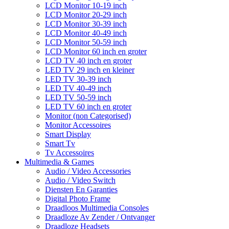
LCD Monitor 10-19 inch
LCD Monitor 20-29 inch
LCD Monitor 30-39 inch
LCD Monitor 40-49 inch
LCD Monitor 50-59 inch
LCD Monitor 60 inch en groter
LCD TV 40 inch en groter
LED TV 29 inch en kleiner
LED TV 30-39 inch
LED TV 40-49 inch
LED TV 50-59 inch
LED TV 60 inch en groter
Monitor (non Categorised)
Monitor Accessoires
Smart Display
Smart Tv
Tv Accessoires
Multimedia & Games
Audio / Video Accessories
Audio / Video Switch
Diensten En Garanties
Digital Photo Frame
Draadloos Multimedia Consoles
Draadloze Av Zender / Ontvanger
Draadloze Headsets