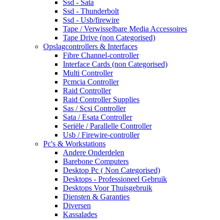
Ssd - Sata
Ssd - Thunderbolt
Ssd - Usb/firewire
Tape / Verwisselbare Media Accessoires
Tape Drive (non Categorised)
Opslagcontrollers & Interfaces
Fibre Channel-controller
Interface Cards (non Categorised)
Multi Controller
Pcmcia Controller
Raid Controller
Raid Controller Supplies
Sas / Scsi Controller
Sata / Esata Controller
Seriële / Parallelle Controller
Usb / Firewire-controller
Pc's & Workstations
Andere Onderdelen
Barebone Computers
Desktop Pc ( Non Categorised)
Desktops - Professioneel Gebruik
Desktops Voor Thuisgebruik
Diensten & Garanties
Diversen
Kassalades