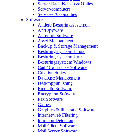
Server Rack Kasten & Opties
Server-computers
Services & Garanties
Software
Andere Besturingssystemen
Anti-spyware
Antivirus Software
Asset Management
Backup & Storage Management
Besturingssysteem Linux
Besturingssysteem Unix
Besturingssysteem Windows
Cad / Cam / Cae Software
Creative Suites
Database Management
Desktoppublishing
Emulatie Software
Encryption Software
Fax Software
Games
Graphics & Illustratie Software
Internet/web Filtering
Intrusion Detection
Mail Client Software
Mail Server Software