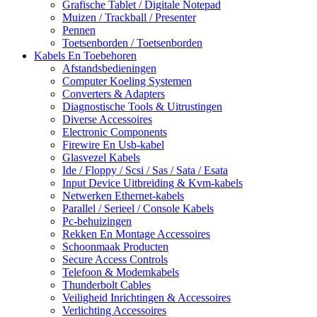
Grafische Tablet / Digitale Notepad
Muizen / Trackball / Presenter
Pennen
Toetsenborden / Toetsenborden
Kabels En Toebehoren
Afstandsbedieningen
Computer Koeling Systemen
Converters & Adapters
Diagnostische Tools & Uitrustingen
Diverse Accessoires
Electronic Components
Firewire En Usb-kabel
Glasvezel Kabels
Ide / Floppy / Scsi / Sas / Sata / Esata
Input Device Uitbreiding & Kvm-kabels
Netwerken Ethernet-kabels
Parallel / Serieel / Console Kabels
Pc-behuizingen
Rekken En Montage Accessoires
Schoonmaak Producten
Secure Access Controls
Telefoon & Modemkabels
Thunderbolt Cables
Veiligheid Inrichtingen & Accessoires
Verlichting Accessoires