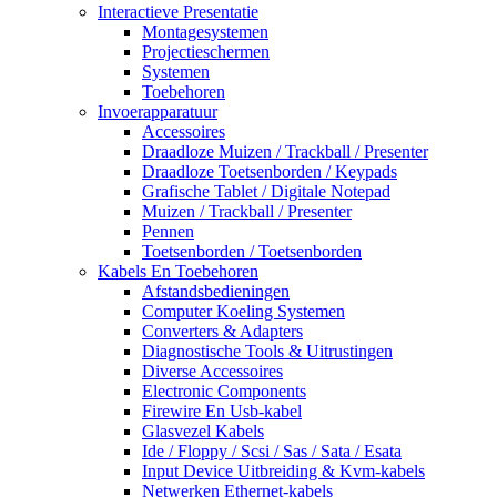
Interactieve Presentatie
Montagesystemen
Projectieschermen
Systemen
Toebehoren
Invoerapparatuur
Accessoires
Draadloze Muizen / Trackball / Presenter
Draadloze Toetsenborden / Keypads
Grafische Tablet / Digitale Notepad
Muizen / Trackball / Presenter
Pennen
Toetsenborden / Toetsenborden
Kabels En Toebehoren
Afstandsbedieningen
Computer Koeling Systemen
Converters & Adapters
Diagnostische Tools & Uitrustingen
Diverse Accessoires
Electronic Components
Firewire En Usb-kabel
Glasvezel Kabels
Ide / Floppy / Scsi / Sas / Sata / Esata
Input Device Uitbreiding & Kvm-kabels
Netwerken Ethernet-kabels