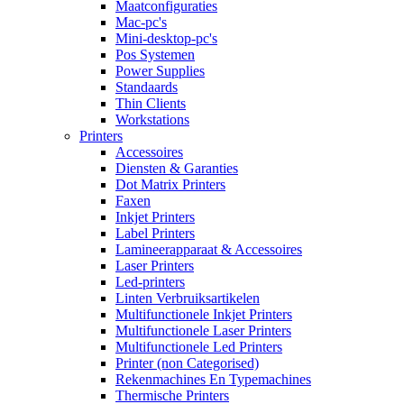
Maatconfiguraties
Mac-pc's
Mini-desktop-pc's
Pos Systemen
Power Supplies
Standaards
Thin Clients
Workstations
Printers
Accessoires
Diensten & Garanties
Dot Matrix Printers
Faxen
Inkjet Printers
Label Printers
Lamineerapparaat & Accessoires
Laser Printers
Led-printers
Linten Verbruiksartikelen
Multifunctionele Inkjet Printers
Multifunctionele Laser Printers
Multifunctionele Led Printers
Printer (non Categorised)
Rekenmachines En Typemachines
Thermische Printers