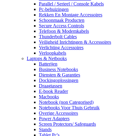
Parallel / Serieel / Console Kabels
Pc-behuizingen
Rekken En Montage Accessoires
Schoonmaak Producten
Secure Access Controls
Telefoon & Modemkabels
Thunderbolt Cables
Veiligheid Inrichtingen & Accessoires
Verlichting Accessoires
Verloopkabels
Laptops & Netbooks
Batterijen
Business Notebooks
Diensten & Garanties
Dockingoplossingen
Draagtassen
E-book Reader
Macbooks
Notebook (non Categorised)
Notebooks Voor Thuis Gebruik
Overige Accessoires
Power Adapters
Screen Protectors/ Safeguards
Stands
Tablet Pc's