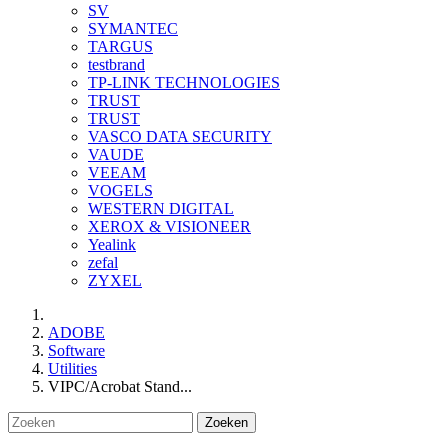
SV
SYMANTEC
TARGUS
testbrand
TP-LINK TECHNOLOGIES
TRUST
TRUST
VASCO DATA SECURITY
VAUDE
VEEAM
VOGELS
WESTERN DIGITAL
XEROX & VISIONEER
Yealink
zefal
ZYXEL
ADOBE
Software
Utilities
VIPC/Acrobat Stand...
Zoeken