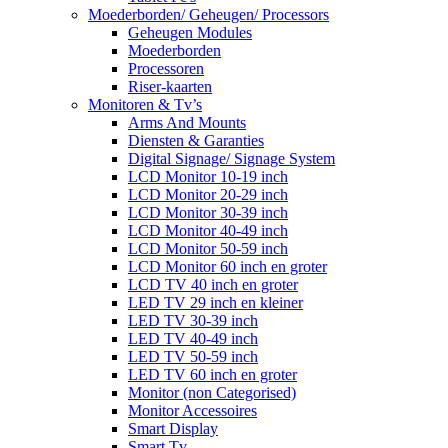
Moederborden/ Geheugen/ Processors
Geheugen Modules
Moederborden
Processoren
Riser-kaarten
Monitoren & Tv’s
Arms And Mounts
Diensten & Garanties
Digital Signage/ Signage System
LCD Monitor 10-19 inch
LCD Monitor 20-29 inch
LCD Monitor 30-39 inch
LCD Monitor 40-49 inch
LCD Monitor 50-59 inch
LCD Monitor 60 inch en groter
LCD TV 40 inch en groter
LED TV 29 inch en kleiner
LED TV 30-39 inch
LED TV 40-49 inch
LED TV 50-59 inch
LED TV 60 inch en groter
Monitor (non Categorised)
Monitor Accessoires
Smart Display
Smart Tv