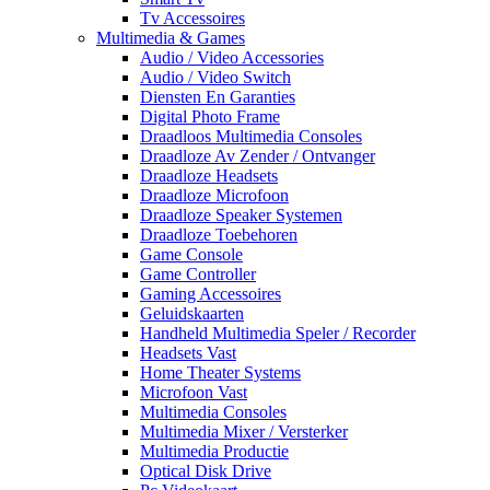
Tv Accessoires
Multimedia & Games
Audio / Video Accessories
Audio / Video Switch
Diensten En Garanties
Digital Photo Frame
Draadloos Multimedia Consoles
Draadloze Av Zender / Ontvanger
Draadloze Headsets
Draadloze Microfoon
Draadloze Speaker Systemen
Draadloze Toebehoren
Game Console
Game Controller
Gaming Accessoires
Geluidskaarten
Handheld Multimedia Speler / Recorder
Headsets Vast
Home Theater Systems
Microfoon Vast
Multimedia Consoles
Multimedia Mixer / Versterker
Multimedia Productie
Optical Disk Drive