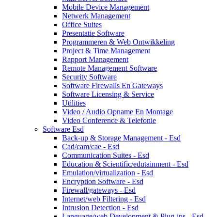
Mobile Device Management
Netwerk Management
Office Suites
Presentatie Software
Programmeren & Web Ontwikkeling
Project & Time Management
Rapport Management
Remote Management Software
Security Software
Software Firewalls En Gateways
Software Licensing & Service
Utilities
Video / Audio Opname En Montage
Video Conference & Telefonie
Software Esd
Back-up & Storage Management - Esd
Cad/cam/cae - Esd
Communication Suites - Esd
Education & Scientific/edutainment - Esd
Emulation/virtualization - Esd
Encryption Software - Esd
Firewall/gateways - Esd
Internet/web Filtering - Esd
Intrusion Detection - Esd
Language/web Development & Plug-ins - Esd