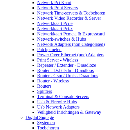
Netwerk Pci Kaart
Netwerk Print Servers
Netwerk Time-servers & Toebehoren
Netwerk Video Recorder & Server
Netwerkkaart Pci-e
Netwerkkaart Pci-x
Netwerkkaart Pcmcia & Expresscard
Netwerk-switches & Hubs
Network Adapters (non Categorised)
Patchpanelen
Power Over Ethernet (poe) Adapters
Print Server - Wireless
Repeater / Extender - Draadloze
Router - Dsl / Isdn - Draadloos
Router - Gsm / Umts - Draadloos
Router - Wireless
Routers
Splitters
Terminal & Console Servers
Usb & Firewire Hubs
Usb Network Adapters
Veiligheid Inrichtingen & Gateway
Digital Signage
Systemen
Toebehoren