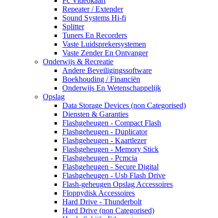
Pc Videokaart
Repeater / Extender
Sound Systems Hi-fi
Splitter
Tuners En Recorders
Vaste Luidsprekersystemen
Vaste Zender En Ontvanger
Onderwijs & Recreatie
Andere Beveiligingssoftware
Boekhouding / Financiën
Onderwijs En Wetenschappelijk
Opslag
Data Storage Devices (non Categorised)
Diensten & Garanties
Flashgeheugen - Compact Flash
Flashgeheugen - Duplicator
Flashgeheugen - Kaartlezer
Flashgeheugen - Memory Stick
Flashgeheugen - Pcmcia
Flashgeheugen - Secure Digital
Flashgeheugen - Usb Flash Drive
Flash-geheugen Opslag Accessoires
Floppydisk Accessoires
Hard Drive - Thunderbolt
Hard Drive (non Categorised)