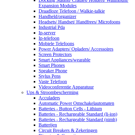
Docking Station/ Cradles/ Holders/ Wallmount/
Expansion Modules
Draadloze Telefoon / Walkie-talkie
Handheld/organizer
Headsets/ Handset/ Handfrees/ Microfoons
Industrial Pda
Ip-server
Ip-telefoon
Mobiele Telefoons
Power Adapters/ Opladers/ Accessoires
Screen Protectors
Smart Appliances/wearable
Smart Phones
Speaker Phone
Stylus Pens
Vaste Telefoon
Videoconferentie Apparatuur
Ups & Stroombescherming
Acculaders
Automatic Power Omschakelautomaten
Batteries - Button Cells - Lithium
Batteries - Rechargeable Standard (li-ion)
Batteries - Rechargeable Standard (nimh)
Batterijen
Circuit Breakers & Zekeringen