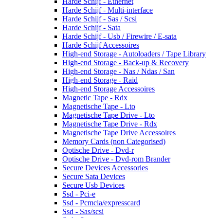
Harde Schijf - Ethernet
Harde Schijf - Multi-interface
Harde Schijf - Sas / Scsi
Harde Schijf - Sata
Harde Schijf - Usb / Firewire / E-sata
Harde Schijf Accessoires
High-end Storage - Autoloaders / Tape Library
High-end Storage - Back-up & Recovery
High-end Storage - Nas / Ndas / San
High-end Storage - Raid
High-end Storage Accessoires
Magnetic Tape - Rdx
Magnetische Tape - Lto
Magnetische Tape Drive - Lto
Magnetische Tape Drive - Rdx
Magnetische Tape Drive Accessoires
Memory Cards (non Categorised)
Optische Drive - Dvd-r
Optische Drive - Dvd-rom Brander
Secure Devices Accessories
Secure Sata Devices
Secure Usb Devices
Ssd - Pci-e
Ssd - Pcmcia/expresscard
Ssd - Sas/scsi