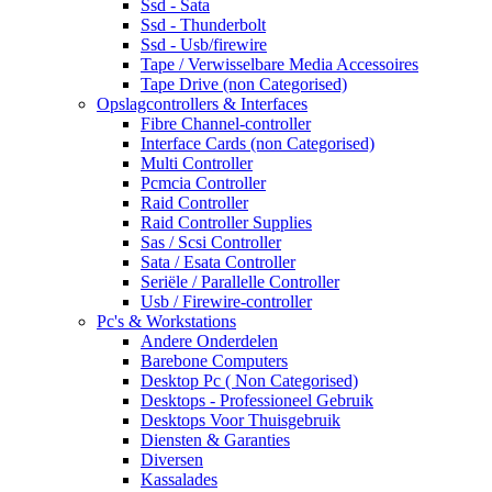
Ssd - Sata
Ssd - Thunderbolt
Ssd - Usb/firewire
Tape / Verwisselbare Media Accessoires
Tape Drive (non Categorised)
Opslagcontrollers & Interfaces
Fibre Channel-controller
Interface Cards (non Categorised)
Multi Controller
Pcmcia Controller
Raid Controller
Raid Controller Supplies
Sas / Scsi Controller
Sata / Esata Controller
Seriële / Parallelle Controller
Usb / Firewire-controller
Pc's & Workstations
Andere Onderdelen
Barebone Computers
Desktop Pc ( Non Categorised)
Desktops - Professioneel Gebruik
Desktops Voor Thuisgebruik
Diensten & Garanties
Diversen
Kassalades