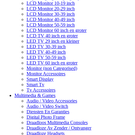
LCD Monitor 10-19 inch
LCD Monitor 20-29 inch
LCD Monitor 30-39 inch
LCD Monitor 40-49 inch
LCD Monitor 50-59 inch
LCD Monitor 60 inch en groter
LCD TV 40 inch en groter
LED TV 29 inch en kleiner
LED TV 30-39 inch
LED TV 40-49 inch
LED TV 50-59 inch
LED TV 60 inch en groter
Monitor (non Categorised)
Monitor Accessoires
Smart Display
Smart Tv
Tv Accessoires
Multimedia & Games
Audio / Video Accessories
Audio / Video Switch
Diensten En Garanties
Digital Photo Frame
Draadloos Multimedia Consoles
Draadloze Av Zender / Ontvanger
Draadloze Headsets