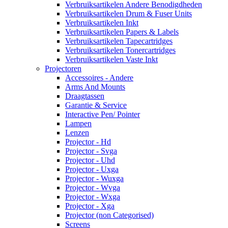
Verbruiksartikelen Andere Benodigdheden
Verbruiksartikelen Drum & Fuser Units
Verbruiksartikelen Inkt
Verbruiksartikelen Papers & Labels
Verbruiksartikelen Tapecartridges
Verbruiksartikelen Tonercartridges
Verbruiksartikelen Vaste Inkt
Projectoren
Accessoires - Andere
Arms And Mounts
Draagtassen
Garantie & Service
Interactive Pen/ Pointer
Lampen
Lenzen
Projector - Hd
Projector - Svga
Projector - Uhd
Projector - Uxga
Projector - Wuxga
Projector - Wvga
Projector - Wxga
Projector - Xga
Projector (non Categorised)
Screens