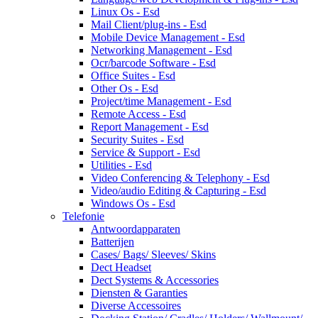
Linux Os - Esd
Mail Client/plug-ins - Esd
Mobile Device Management - Esd
Networking Management - Esd
Ocr/barcode Software - Esd
Office Suites - Esd
Other Os - Esd
Project/time Management - Esd
Remote Access - Esd
Report Management - Esd
Security Suites - Esd
Service & Support - Esd
Utilities - Esd
Video Conferencing & Telephony - Esd
Video/audio Editing & Capturing - Esd
Windows Os - Esd
Telefonie
Antwoordapparaten
Batterijen
Cases/ Bags/ Sleeves/ Skins
Dect Headset
Dect Systems & Accessories
Diensten & Garanties
Diverse Accessoires