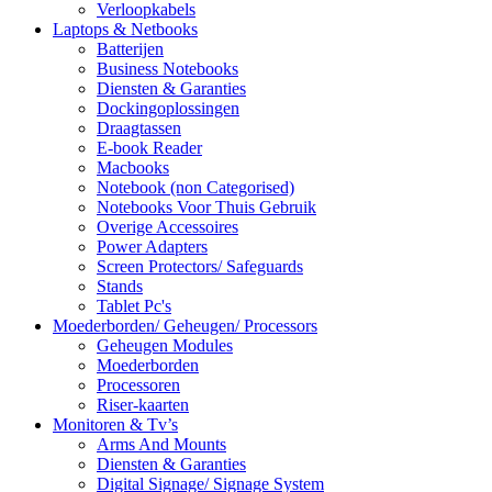
Verloopkabels
Laptops & Netbooks
Batterijen
Business Notebooks
Diensten & Garanties
Dockingoplossingen
Draagtassen
E-book Reader
Macbooks
Notebook (non Categorised)
Notebooks Voor Thuis Gebruik
Overige Accessoires
Power Adapters
Screen Protectors/ Safeguards
Stands
Tablet Pc's
Moederborden/ Geheugen/ Processors
Geheugen Modules
Moederborden
Processoren
Riser-kaarten
Monitoren & Tv’s
Arms And Mounts
Diensten & Garanties
Digital Signage/ Signage System