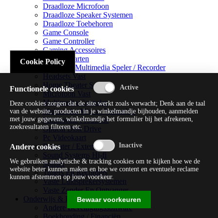
Draadloze Microfoon
Draadloze Speaker Systemen
Draadloze Toebehoren
Game Console
Game Controller
Gaming Accessoires
Geluidskaarten
Cookie Policy
Handheld Multimedia Speler / Recorder
Headsets Vast
Home Theater Systems
Functionele cookies
Microfoon Vast
Multimedia Consoles
Deze cookies zorgen dat de site werkt zoals verwacht; Denk aan de taal
Multimedia Mixer / Versterker
van de website, producten in je winkelmandje bijhouden, aanmelden
met jouw gegevens, winkelmandje het formulier bij het afrekenen,
Multimedia Productie
zoekresultaten filteren etc.
Optical Disk Drive
Pc Videokaart
Repeater / Extender
Andere cookies
Sound Systems Hi-fi
We gebruiken analytische & tracking cookies om te kijken hoe we de
Splitter
website beter kunnen maken en hoe we content en eventuele reclame
Tuners En Recorders
kunnen afstemmen op jouw voorkeur.
Vaste Luidsprekersystemen
Vaste Zender En Ontvanger
Onderwijs & Recreatie
Bewaar voorkeuren
Andere Beveiligingssoftware
Boekhouding / Financiën