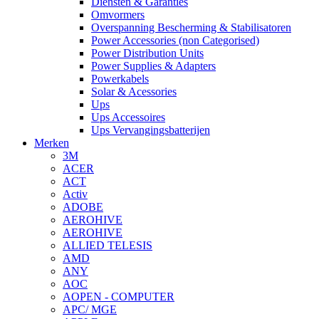
Diensten & Garanties
Omvormers
Overspanning Bescherming & Stabilisatoren
Power Accessories (non Categorised)
Power Distribution Units
Power Supplies & Adapters
Powerkabels
Solar & Acessories
Ups
Ups Accessoires
Ups Vervangingsbatterijen
Merken
3M
ACER
ACT
Activ
ADOBE
AEROHIVE
AEROHIVE
ALLIED TELESIS
AMD
ANY
AOC
AOPEN - COMPUTER
APC/ MGE