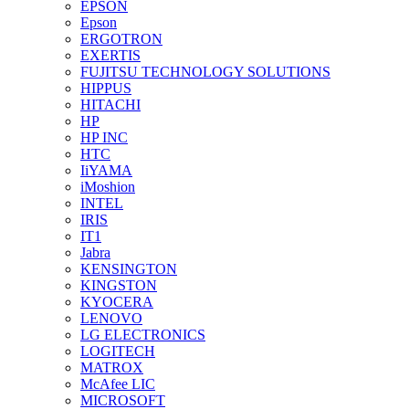
EPSON
Epson
ERGOTRON
EXERTIS
FUJITSU TECHNOLOGY SOLUTIONS
HIPPUS
HITACHI
HP
HP INC
HTC
IiYAMA
iMoshion
INTEL
IRIS
IT1
Jabra
KENSINGTON
KINGSTON
KYOCERA
LENOVO
LG ELECTRONICS
LOGITECH
MATROX
McAfee LIC
MICROSOFT