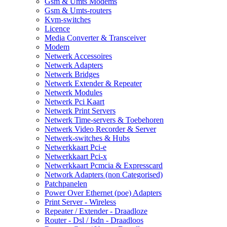
Gsm & Umts Modems
Gsm & Umts-routers
Kvm-switches
Licence
Media Converter & Transceiver
Modem
Netwerk Accessoires
Netwerk Adapters
Netwerk Bridges
Netwerk Extender & Repeater
Netwerk Modules
Netwerk Pci Kaart
Netwerk Print Servers
Netwerk Time-servers & Toebehoren
Netwerk Video Recorder & Server
Netwerk-switches & Hubs
Netwerkkaart Pci-e
Netwerkkaart Pci-x
Netwerkkaart Pcmcia & Expresscard
Network Adapters (non Categorised)
Patchpanelen
Power Over Ethernet (poe) Adapters
Print Server - Wireless
Repeater / Extender - Draadloze
Router - Dsl / Isdn - Draadloos