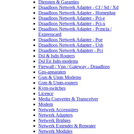
Diensten & Garanties
Draadloos Netwerk Adapter - Cf / Sd / Xd
Draadloos Netwerk Adapter - Homeplug
Draadloos Netwerk Adapter - Pci-e
Draadloos Netwerk Adapter - Pci-x
Draadloos Netwerk Adapter - Pcmcia /
Expresscard
Draadloos Netwerk Adapter - Poe
Draadloos Netwerk Adapter - Usb
Draadloos Netwerk Adapterr - Pci
Dsl & Isdn Routers
Dsl En Isdn-modems
Firewall / Vpn / Gateway - Draadloos
Gps-apparaten
Gsm & Umts Modems
Gsm & Umts-routers
Kvm-switches
Licence
Media Converter & Transceiver
Modem
Netwerk Accessoires
Netwerk Adapters
Netwerk Bridges
Netwerk Extender & Repeater
Netwerk Modules