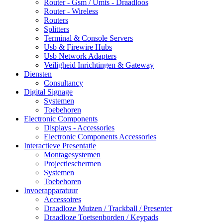
Router - Gsm / Umts - Draadloos
Router - Wireless
Routers
Splitters
Terminal & Console Servers
Usb & Firewire Hubs
Usb Network Adapters
Veiligheid Inrichtingen & Gateway
Diensten
Consultancy
Digital Signage
Systemen
Toebehoren
Electronic Components
Displays - Accessories
Electronic Components Accessories
Interactieve Presentatie
Montagesystemen
Projectieschermen
Systemen
Toebehoren
Invoerapparatuur
Accessoires
Draadloze Muizen / Trackball / Presenter
Draadloze Toetsenborden / Keypads