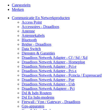
Categorieën
Merken
Communicatie En Netwerkproducten
Access Point
Accessoires - Draadloos
Antenne
Antennekabels
Bluetooth
Bridge - Draadloos
Data Switch
Diensten & Garanties
Draadloos Netwerk Adapter - Cf / Sd / Xd
Draadloos Netwerk Adapter - Homeplug
Draadloos Netwerk Adapter - Pci-e
Draadloos Netwerk Adapter - Pci-x
Draadloos Netwerk Adapter - Pcmcia / Expresscard
Draadloos Netwerk Adapter - Poe
Draadloos Netwerk Adapter - Usb
Draadloos Netwerk Adapterr - Pci
Dsl & Isdn Routers
Dsl En Isdn-modems
Firewall / Vpn / Gateway - Draadloos
Gps-apparaten