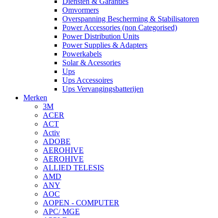
Diensten & Garanties
Omvormers
Overspanning Bescherming & Stabilisatoren
Power Accessories (non Categorised)
Power Distribution Units
Power Supplies & Adapters
Powerkabels
Solar & Acessories
Ups
Ups Accessoires
Ups Vervangingsbatterijen
Merken
3M
ACER
ACT
Activ
ADOBE
AEROHIVE
AEROHIVE
ALLIED TELESIS
AMD
ANY
AOC
AOPEN - COMPUTER
APC/ MGE