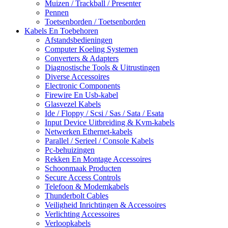
Muizen / Trackball / Presenter
Pennen
Toetsenborden / Toetsenborden
Kabels En Toebehoren
Afstandsbedieningen
Computer Koeling Systemen
Converters & Adapters
Diagnostische Tools & Uitrustingen
Diverse Accessoires
Electronic Components
Firewire En Usb-kabel
Glasvezel Kabels
Ide / Floppy / Scsi / Sas / Sata / Esata
Input Device Uitbreiding & Kvm-kabels
Netwerken Ethernet-kabels
Parallel / Serieel / Console Kabels
Pc-behuizingen
Rekken En Montage Accessoires
Schoonmaak Producten
Secure Access Controls
Telefoon & Modemkabels
Thunderbolt Cables
Veiligheid Inrichtingen & Accessoires
Verlichting Accessoires
Verloopkabels