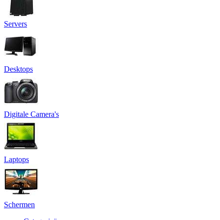
Servers
Desktops
Digitale Camera's
Laptops
Schermen