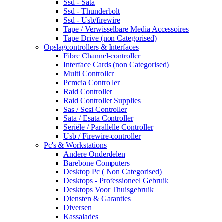
Ssd - Sata
Ssd - Thunderbolt
Ssd - Usb/firewire
Tape / Verwisselbare Media Accessoires
Tape Drive (non Categorised)
Opslagcontrollers & Interfaces
Fibre Channel-controller
Interface Cards (non Categorised)
Multi Controller
Pcmcia Controller
Raid Controller
Raid Controller Supplies
Sas / Scsi Controller
Sata / Esata Controller
Seriële / Parallelle Controller
Usb / Firewire-controller
Pc's & Workstations
Andere Onderdelen
Barebone Computers
Desktop Pc ( Non Categorised)
Desktops - Professioneel Gebruik
Desktops Voor Thuisgebruik
Diensten & Garanties
Diversen
Kassalades