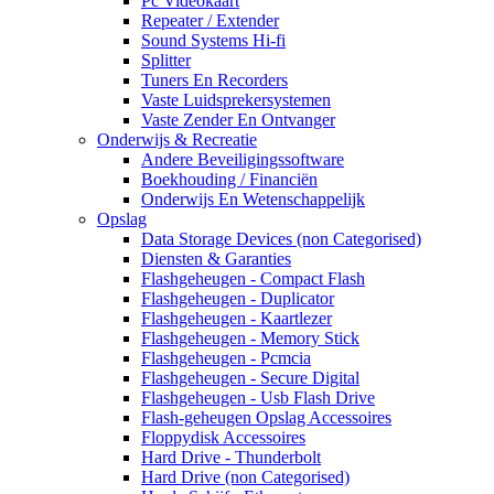
Pc Videokaart
Repeater / Extender
Sound Systems Hi-fi
Splitter
Tuners En Recorders
Vaste Luidsprekersystemen
Vaste Zender En Ontvanger
Onderwijs & Recreatie
Andere Beveiligingssoftware
Boekhouding / Financiën
Onderwijs En Wetenschappelijk
Opslag
Data Storage Devices (non Categorised)
Diensten & Garanties
Flashgeheugen - Compact Flash
Flashgeheugen - Duplicator
Flashgeheugen - Kaartlezer
Flashgeheugen - Memory Stick
Flashgeheugen - Pcmcia
Flashgeheugen - Secure Digital
Flashgeheugen - Usb Flash Drive
Flash-geheugen Opslag Accessoires
Floppydisk Accessoires
Hard Drive - Thunderbolt
Hard Drive (non Categorised)