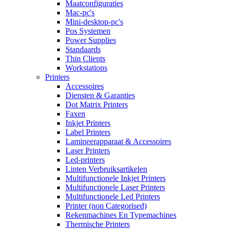
Maatconfiguraties
Mac-pc's
Mini-desktop-pc's
Pos Systemen
Power Supplies
Standaards
Thin Clients
Workstations
Printers
Accessoires
Diensten & Garanties
Dot Matrix Printers
Faxen
Inkjet Printers
Label Printers
Lamineerapparaat & Accessoires
Laser Printers
Led-printers
Linten Verbruiksartikelen
Multifunctionele Inkjet Printers
Multifunctionele Laser Printers
Multifunctionele Led Printers
Printer (non Categorised)
Rekenmachines En Typemachines
Thermische Printers