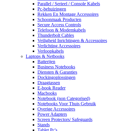
Parallel / Serieel / Console Kabels
Pc-behuizingen
Rekken En Montage Accessoires
Schoonmaak Producten
Secure Access Controls
Telefoon & Modemkabels
Thunderbolt Cables
Veiligheid Inrichtingen & Accessoires
Verlichting Accessoires
Verloopkabels
Laptops & Netbooks
Batterijen
Business Notebooks
Diensten & Garanties
Dockingoplossingen
Draagtassen
E-book Reader
Macbooks
Notebook (non Categorised)
Notebooks Voor Thuis Gebruik
Overige Accessoires
Power Adapters
Screen Protectors/ Safeguards
Stands
Tablet Pc's