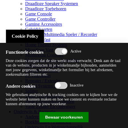
Draadloze Speaker Systemen
Draadloze Toebehoren
Game Console
Game Controller
Gaming Accessoires
Geluidskaarten
Handheld Multimedia Speler / Recorder
Cookie Policy
Headsets Vast
Home Theater Systems
Microfoon Vast
Functionele cookies
Multimedia Consoles
Multimedia Mixer / Versterker
Deze cookies zorgen dat de site werkt zoals verwacht; Denk aan de taal
Multimedia Productie
van de website, producten in je winkelmandje bijhouden, aanmelden
met jouw gegevens, winkelmandje het formulier bij het afrekenen,
Optical Disk Drive
zoekresultaten filteren etc.
Pc Videokaart
Repeater / Extender
Sound Systems Hi-fi
Andere cookies
Splitter
We gebruiken analytische & tracking cookies om te kijken hoe we de
Tuners En Recorders
website beter kunnen maken en hoe we content en eventuele reclame
Vaste Luidsprekersystemen
kunnen afstemmen op jouw voorkeur.
Vaste Zender En Ontvanger
Onderwijs & Recreatie
Andere Beveiligingssoftware
Bewaar voorkeuren
Boekhouding / Financiën
Onderwijs En Wetenschappelijk