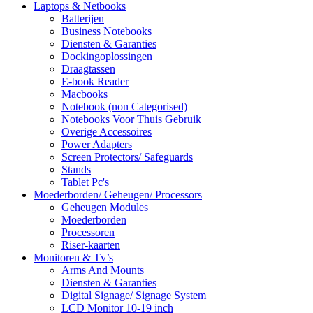
Laptops & Netbooks
Batterijen
Business Notebooks
Diensten & Garanties
Dockingoplossingen
Draagtassen
E-book Reader
Macbooks
Notebook (non Categorised)
Notebooks Voor Thuis Gebruik
Overige Accessoires
Power Adapters
Screen Protectors/ Safeguards
Stands
Tablet Pc's
Moederborden/ Geheugen/ Processors
Geheugen Modules
Moederborden
Processoren
Riser-kaarten
Monitoren & Tv’s
Arms And Mounts
Diensten & Garanties
Digital Signage/ Signage System
LCD Monitor 10-19 inch