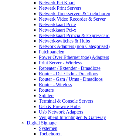
Netwerk Pci Kaart
Netwerk Print Servers
Netwerk Time-servers & Toebehoren
Netwerk Video Recorder & Server
Netwerkkaart Pci-e
Netwerkkaart Pci-x
Netwerkkaart Pcmcia & Expresscard
Netwerk-switches & Hubs
Network Adapters (non Categorised)
Patchpanelen
Power Over Ethernet (poe) Adapters
Print Server - Wireless
Repeater / Extender - Draadloze
Router - Dsl / Isdn - Draadloos
Router - Gsm / Umts - Draadloos
Router - Wireless
Routers
Splitters
Terminal & Console Servers
Usb & Firewire Hubs
Usb Network Adapters
Veiligheid Inrichtingen & Gateway
Digital Signage
Systemen
Toebehoren