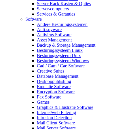
Server Rack Kasten & Opties
Server-computers
Services & Garanties
Software
Andere Besturingssystemen
Anti-spyware
Antivirus Software
Asset Management
Backup & Storage Management
Besturingssysteem Linux
Besturingssysteem Unix
Besturingssysteem Windows
Cad / Cam / Cae Software
Creative Suites
Database Management
Desktoppublishing
Emulatie Software
Encryption Software
Fax Software
Games
Graphics & Illustratie Software
Internet/web Filtering
Intrusion Detection
Mail Client Software
Mail Server Software