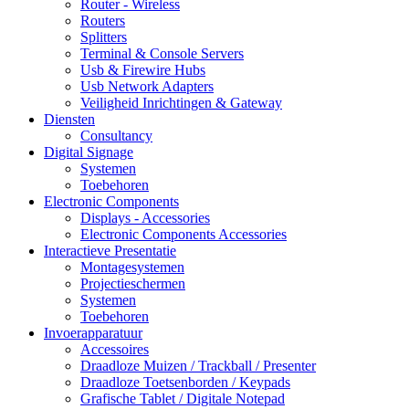
Router - Wireless
Routers
Splitters
Terminal & Console Servers
Usb & Firewire Hubs
Usb Network Adapters
Veiligheid Inrichtingen & Gateway
Diensten
Consultancy
Digital Signage
Systemen
Toebehoren
Electronic Components
Displays - Accessories
Electronic Components Accessories
Interactieve Presentatie
Montagesystemen
Projectieschermen
Systemen
Toebehoren
Invoerapparatuur
Accessoires
Draadloze Muizen / Trackball / Presenter
Draadloze Toetsenborden / Keypads
Grafische Tablet / Digitale Notepad