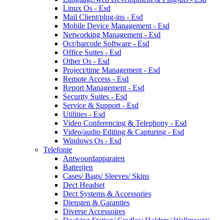
Linux Os - Esd
Mail Client/plug-ins - Esd
Mobile Device Management - Esd
Networking Management - Esd
Ocr/barcode Software - Esd
Office Suites - Esd
Other Os - Esd
Project/time Management - Esd
Remote Access - Esd
Report Management - Esd
Security Suites - Esd
Service & Support - Esd
Utilities - Esd
Video Conferencing & Telephony - Esd
Video/audio Editing & Capturing - Esd
Windows Os - Esd
Telefonie
Antwoordapparaten
Batterijen
Cases/ Bags/ Sleeves/ Skins
Dect Headset
Dect Systems & Accessories
Diensten & Garanties
Diverse Accessoires