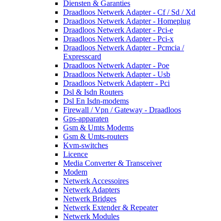
Diensten & Garanties
Draadloos Netwerk Adapter - Cf / Sd / Xd
Draadloos Netwerk Adapter - Homeplug
Draadloos Netwerk Adapter - Pci-e
Draadloos Netwerk Adapter - Pci-x
Draadloos Netwerk Adapter - Pcmcia /
Expresscard
Draadloos Netwerk Adapter - Poe
Draadloos Netwerk Adapter - Usb
Draadloos Netwerk Adapterr - Pci
Dsl & Isdn Routers
Dsl En Isdn-modems
Firewall / Vpn / Gateway - Draadloos
Gps-apparaten
Gsm & Umts Modems
Gsm & Umts-routers
Kvm-switches
Licence
Media Converter & Transceiver
Modem
Netwerk Accessoires
Netwerk Adapters
Netwerk Bridges
Netwerk Extender & Repeater
Netwerk Modules