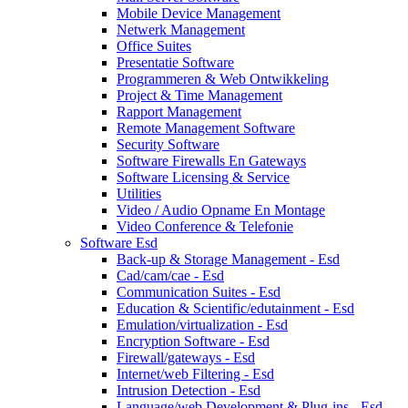
Mobile Device Management
Netwerk Management
Office Suites
Presentatie Software
Programmeren & Web Ontwikkeling
Project & Time Management
Rapport Management
Remote Management Software
Security Software
Software Firewalls En Gateways
Software Licensing & Service
Utilities
Video / Audio Opname En Montage
Video Conference & Telefonie
Software Esd
Back-up & Storage Management - Esd
Cad/cam/cae - Esd
Communication Suites - Esd
Education & Scientific/edutainment - Esd
Emulation/virtualization - Esd
Encryption Software - Esd
Firewall/gateways - Esd
Internet/web Filtering - Esd
Intrusion Detection - Esd
Language/web Development & Plug-ins - Esd