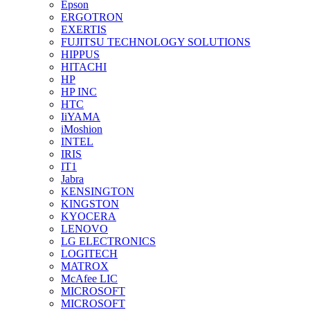
Epson
ERGOTRON
EXERTIS
FUJITSU TECHNOLOGY SOLUTIONS
HIPPUS
HITACHI
HP
HP INC
HTC
IiYAMA
iMoshion
INTEL
IRIS
IT1
Jabra
KENSINGTON
KINGSTON
KYOCERA
LENOVO
LG ELECTRONICS
LOGITECH
MATROX
McAfee LIC
MICROSOFT
MICROSOFT