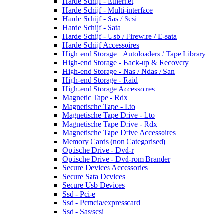
Harde Schijf - Ethernet
Harde Schijf - Multi-interface
Harde Schijf - Sas / Scsi
Harde Schijf - Sata
Harde Schijf - Usb / Firewire / E-sata
Harde Schijf Accessoires
High-end Storage - Autoloaders / Tape Library
High-end Storage - Back-up & Recovery
High-end Storage - Nas / Ndas / San
High-end Storage - Raid
High-end Storage Accessoires
Magnetic Tape - Rdx
Magnetische Tape - Lto
Magnetische Tape Drive - Lto
Magnetische Tape Drive - Rdx
Magnetische Tape Drive Accessoires
Memory Cards (non Categorised)
Optische Drive - Dvd-r
Optische Drive - Dvd-rom Brander
Secure Devices Accessories
Secure Sata Devices
Secure Usb Devices
Ssd - Pci-e
Ssd - Pcmcia/expresscard
Ssd - Sas/scsi