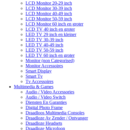
LCD Monitor 20-29 inch
LCD Monitor 30-39 inch
LCD Monitor 40-49 inch
LCD Monitor 50-59 inch
LCD Monitor 60 inch en groter
LCD TV 40 inch en groter
LED TV 29 inch en kleiner
LED TV 30-39 inch
LED TV 40-49 inch
LED TV 50-59 inch
LED TV 60 inch en groter
Monitor (non Categorised)
Monitor Accessoires
Smart Display
Smart Tv
Tv Accessoires
Multimedia & Games
Audio / Video Accessories
Audio / Video Switch
Diensten En Garanties
Digital Photo Frame
Draadloos Multimedia Consoles
Draadloze Av Zender / Ontvanger
Draadloze Headsets
Draadloze Microfoon