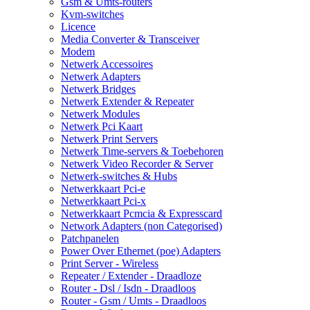
Gsm & Umts-routers
Kvm-switches
Licence
Media Converter & Transceiver
Modem
Netwerk Accessoires
Netwerk Adapters
Netwerk Bridges
Netwerk Extender & Repeater
Netwerk Modules
Netwerk Pci Kaart
Netwerk Print Servers
Netwerk Time-servers & Toebehoren
Netwerk Video Recorder & Server
Netwerk-switches & Hubs
Netwerkkaart Pci-e
Netwerkkaart Pci-x
Netwerkkaart Pcmcia & Expresscard
Network Adapters (non Categorised)
Patchpanelen
Power Over Ethernet (poe) Adapters
Print Server - Wireless
Repeater / Extender - Draadloze
Router - Dsl / Isdn - Draadloos
Router - Gsm / Umts - Draadloos