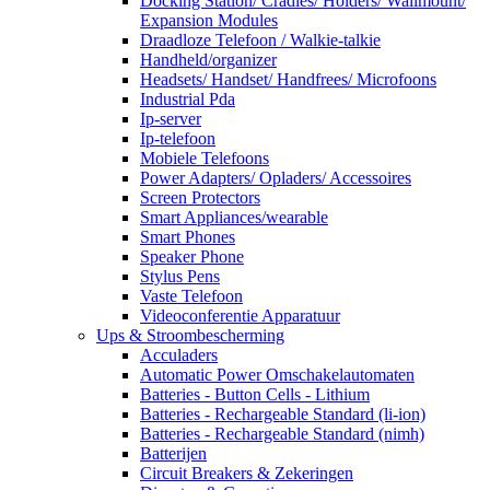
Docking Station/ Cradles/ Holders/ Wallmount/
Expansion Modules
Draadloze Telefoon / Walkie-talkie
Handheld/organizer
Headsets/ Handset/ Handfrees/ Microfoons
Industrial Pda
Ip-server
Ip-telefoon
Mobiele Telefoons
Power Adapters/ Opladers/ Accessoires
Screen Protectors
Smart Appliances/wearable
Smart Phones
Speaker Phone
Stylus Pens
Vaste Telefoon
Videoconferentie Apparatuur
Ups & Stroombescherming
Acculaders
Automatic Power Omschakelautomaten
Batteries - Button Cells - Lithium
Batteries - Rechargeable Standard (li-ion)
Batteries - Rechargeable Standard (nimh)
Batterijen
Circuit Breakers & Zekeringen