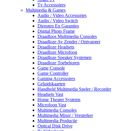
Tv Accessoires
Multimedia & Games
Audio / Video Accessories
Audio / Video Switch
Diensten En Garanties
Digital Photo Frame
Draadloos Multimedia Consoles
Draadloze Av Zender / Ontvanger
Draadloze Headsets
Draadloze Microfoon
Draadloze Speaker Systemen
Draadloze Toebehoren
Game Console
Game Controller
Gaming Accessoires
Geluidskaarten
Handheld Multimedia Speler / Recorder
Headsets Vast
Home Theater Systems
Microfoon Vast
Multimedia Consoles
Multimedia Mixer / Versterker
Multimedia Productie
Optical Disk Drive