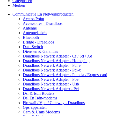
Categorieën
Merken
Communicatie En Netwerkproducten
Access Point
Accessoires - Draadloos
Antenne
Antennekabels
Bluetooth
Bridge - Draadloos
Data Switch
Diensten & Garanties
Draadloos Netwerk Adapter - Cf / Sd / Xd
Draadloos Netwerk Adapter - Homeplug
Draadloos Netwerk Adapter - Pci-e
Draadloos Netwerk Adapter - Pci-x
Draadloos Netwerk Adapter - Pcmcia / Expresscard
Draadloos Netwerk Adapter - Poe
Draadloos Netwerk Adapter - Usb
Draadloos Netwerk Adapterr - Pci
Dsl & Isdn Routers
Dsl En Isdn-modems
Firewall / Vpn / Gateway - Draadloos
Gps-apparaten
Gsm & Umts Modems