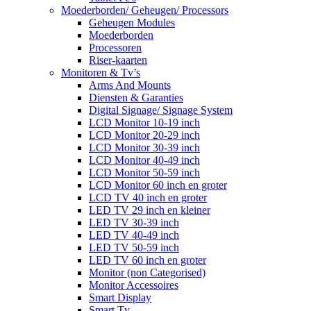
Moederborden/ Geheugen/ Processors
Geheugen Modules
Moederborden
Processoren
Riser-kaarten
Monitoren & Tv’s
Arms And Mounts
Diensten & Garanties
Digital Signage/ Signage System
LCD Monitor 10-19 inch
LCD Monitor 20-29 inch
LCD Monitor 30-39 inch
LCD Monitor 40-49 inch
LCD Monitor 50-59 inch
LCD Monitor 60 inch en groter
LCD TV 40 inch en groter
LED TV 29 inch en kleiner
LED TV 30-39 inch
LED TV 40-49 inch
LED TV 50-59 inch
LED TV 60 inch en groter
Monitor (non Categorised)
Monitor Accessoires
Smart Display
Smart Tv