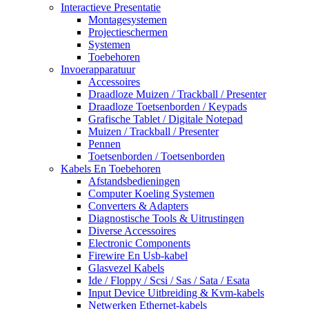
Interactieve Presentatie
Montagesystemen
Projectieschermen
Systemen
Toebehoren
Invoerapparatuur
Accessoires
Draadloze Muizen / Trackball / Presenter
Draadloze Toetsenborden / Keypads
Grafische Tablet / Digitale Notepad
Muizen / Trackball / Presenter
Pennen
Toetsenborden / Toetsenborden
Kabels En Toebehoren
Afstandsbedieningen
Computer Koeling Systemen
Converters & Adapters
Diagnostische Tools & Uitrustingen
Diverse Accessoires
Electronic Components
Firewire En Usb-kabel
Glasvezel Kabels
Ide / Floppy / Scsi / Sas / Sata / Esata
Input Device Uitbreiding & Kvm-kabels
Netwerken Ethernet-kabels