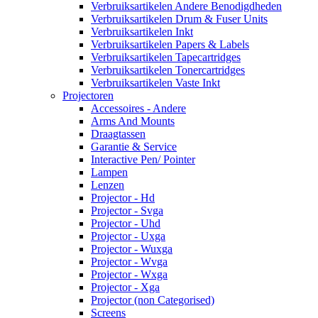
Verbruiksartikelen Andere Benodigdheden
Verbruiksartikelen Drum & Fuser Units
Verbruiksartikelen Inkt
Verbruiksartikelen Papers & Labels
Verbruiksartikelen Tapecartridges
Verbruiksartikelen Tonercartridges
Verbruiksartikelen Vaste Inkt
Projectoren
Accessoires - Andere
Arms And Mounts
Draagtassen
Garantie & Service
Interactive Pen/ Pointer
Lampen
Lenzen
Projector - Hd
Projector - Svga
Projector - Uhd
Projector - Uxga
Projector - Wuxga
Projector - Wvga
Projector - Wxga
Projector - Xga
Projector (non Categorised)
Screens