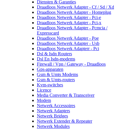
Diensten & Garanties
Draadloos Netwerk Adapter - Cf / Sd / Xd
Draadloos Netwerk Adapter - Homeplug
Draadloos Netwerk Adapter - Pci-e
Draadloos Netwerk Adapter - Pci-x
Draadloos Netwerk Adapter - Pcmcia /
Expresscard
Draadloos Netwerk Adapter - Poe
Draadloos Netwerk Adapter - Usb
Draadloos Netwerk Adapterr - Pci
Dsl & Isdn Routers
Dsl En Isdn-modems
Firewall / Vpn / Gateway - Draadloos
Gps-apparaten
Gsm & Umts Modems
Gsm & Umts-routers
Kvm-switches
Licence
Media Converter & Transceiver
Modem
Netwerk Accessoires
Netwerk Adapters
Netwerk Bridges
Netwerk Extender & Repeater
Netwerk Modules