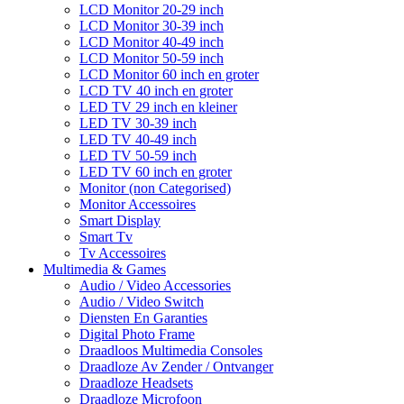
LCD Monitor 20-29 inch
LCD Monitor 30-39 inch
LCD Monitor 40-49 inch
LCD Monitor 50-59 inch
LCD Monitor 60 inch en groter
LCD TV 40 inch en groter
LED TV 29 inch en kleiner
LED TV 30-39 inch
LED TV 40-49 inch
LED TV 50-59 inch
LED TV 60 inch en groter
Monitor (non Categorised)
Monitor Accessoires
Smart Display
Smart Tv
Tv Accessoires
Multimedia & Games
Audio / Video Accessories
Audio / Video Switch
Diensten En Garanties
Digital Photo Frame
Draadloos Multimedia Consoles
Draadloze Av Zender / Ontvanger
Draadloze Headsets
Draadloze Microfoon