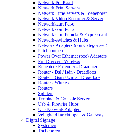
Netwerk Pci Kaart
Netwerk Print Servers
Netwerk Time-servers & Toebehoren
Netwerk Video Recorder & Server
Netwerkkaart Pci-e
Netwerkkaart Pci-x
Netwerkkaart Pcmcia & Expresscard
Netwerk-switches & Hubs
Network Adapters (non Categorised)
Patchpanelen
Power Over Ethernet (poe) Adapters
Print Server - Wireless
Repeater / Extender - Draadloze
Router - Dsl / Isdn - Draadloos
Router - Gsm / Umts - Draadloos
Router - Wireless
Routers
Splitters
Terminal & Console Servers
Usb & Firewire Hubs
Usb Network Adapters
Veiligheid Inrichtingen & Gateway
Digital Signage
Systemen
Toebehoren