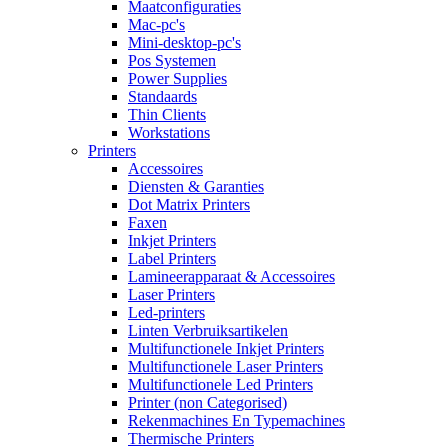
Maatconfiguraties
Mac-pc's
Mini-desktop-pc's
Pos Systemen
Power Supplies
Standaards
Thin Clients
Workstations
Printers
Accessoires
Diensten & Garanties
Dot Matrix Printers
Faxen
Inkjet Printers
Label Printers
Lamineerapparaat & Accessoires
Laser Printers
Led-printers
Linten Verbruiksartikelen
Multifunctionele Inkjet Printers
Multifunctionele Laser Printers
Multifunctionele Led Printers
Printer (non Categorised)
Rekenmachines En Typemachines
Thermische Printers