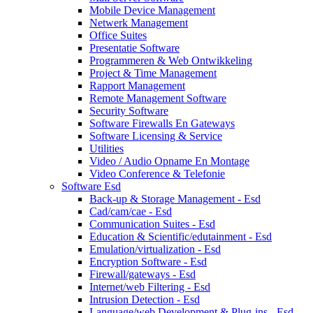
Mobile Device Management
Netwerk Management
Office Suites
Presentatie Software
Programmeren & Web Ontwikkeling
Project & Time Management
Rapport Management
Remote Management Software
Security Software
Software Firewalls En Gateways
Software Licensing & Service
Utilities
Video / Audio Opname En Montage
Video Conference & Telefonie
Software Esd
Back-up & Storage Management - Esd
Cad/cam/cae - Esd
Communication Suites - Esd
Education & Scientific/edutainment - Esd
Emulation/virtualization - Esd
Encryption Software - Esd
Firewall/gateways - Esd
Internet/web Filtering - Esd
Intrusion Detection - Esd
Language/web Development & Plug-ins - Esd