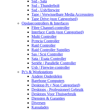
Ssd - Sata
Ssd - Thunderbolt
Ssd - Usb/firewire
Tape / Verwisselbare Media Accessoires
Tape Drive (non Categorised)
Opslagcontrollers & Interfaces
Fibre Channel-controller
Interface Cards (non Categorised)
Multi Controller
Pcmcia Controller
Raid Controller
Raid Controller Supplies
Sas / Scsi Controller
Sata / Esata Controller
Seriële / Parallelle Controller
Usb / Firewire-controller
Pc's & Workstations
Andere Onderdelen
Barebone Computers
Desktop Pc ( Non Categorised)
Desktops - Professioneel Gebruik
Desktops Voor Thuisgebruik
Diensten & Garanties
Diversen
Kassalades