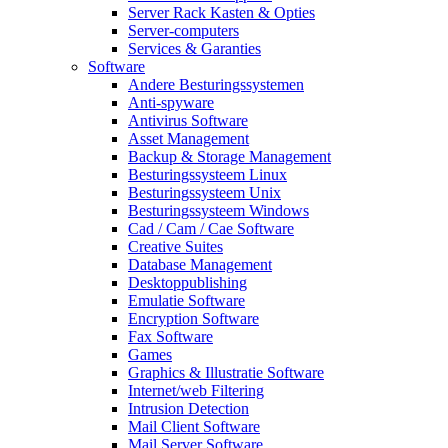
Server Rack Kasten & Opties
Server-computers
Services & Garanties
Software
Andere Besturingssystemen
Anti-spyware
Antivirus Software
Asset Management
Backup & Storage Management
Besturingssysteem Linux
Besturingssysteem Unix
Besturingssysteem Windows
Cad / Cam / Cae Software
Creative Suites
Database Management
Desktoppublishing
Emulatie Software
Encryption Software
Fax Software
Games
Graphics & Illustratie Software
Internet/web Filtering
Intrusion Detection
Mail Client Software
Mail Server Software