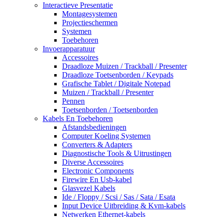
Interactieve Presentatie
Montagesystemen
Projectieschermen
Systemen
Toebehoren
Invoerapparatuur
Accessoires
Draadloze Muizen / Trackball / Presenter
Draadloze Toetsenborden / Keypads
Grafische Tablet / Digitale Notepad
Muizen / Trackball / Presenter
Pennen
Toetsenborden / Toetsenborden
Kabels En Toebehoren
Afstandsbedieningen
Computer Koeling Systemen
Converters & Adapters
Diagnostische Tools & Uitrustingen
Diverse Accessoires
Electronic Components
Firewire En Usb-kabel
Glasvezel Kabels
Ide / Floppy / Scsi / Sas / Sata / Esata
Input Device Uitbreiding & Kvm-kabels
Netwerken Ethernet-kabels