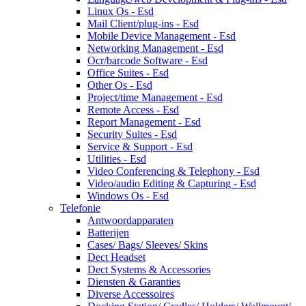
Linux Os - Esd
Mail Client/plug-ins - Esd
Mobile Device Management - Esd
Networking Management - Esd
Ocr/barcode Software - Esd
Office Suites - Esd
Other Os - Esd
Project/time Management - Esd
Remote Access - Esd
Report Management - Esd
Security Suites - Esd
Service & Support - Esd
Utilities - Esd
Video Conferencing & Telephony - Esd
Video/audio Editing & Capturing - Esd
Windows Os - Esd
Telefonie
Antwoordapparaten
Batterijen
Cases/ Bags/ Sleeves/ Skins
Dect Headset
Dect Systems & Accessories
Diensten & Garanties
Diverse Accessoires