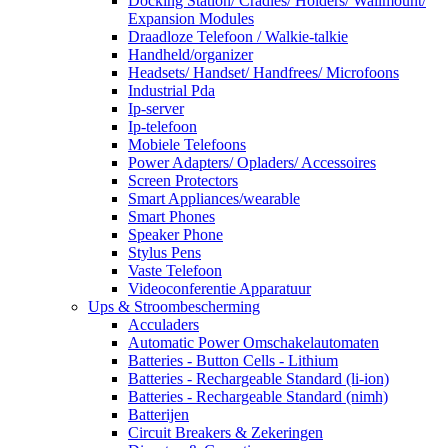
Docking Station/ Cradles/ Holders/ Wallmount/
Expansion Modules
Draadloze Telefoon / Walkie-talkie
Handheld/organizer
Headsets/ Handset/ Handfrees/ Microfoons
Industrial Pda
Ip-server
Ip-telefoon
Mobiele Telefoons
Power Adapters/ Opladers/ Accessoires
Screen Protectors
Smart Appliances/wearable
Smart Phones
Speaker Phone
Stylus Pens
Vaste Telefoon
Videoconferentie Apparatuur
Ups & Stroombescherming
Acculaders
Automatic Power Omschakelautomaten
Batteries - Button Cells - Lithium
Batteries - Rechargeable Standard (li-ion)
Batteries - Rechargeable Standard (nimh)
Batterijen
Circuit Breakers & Zekeringen