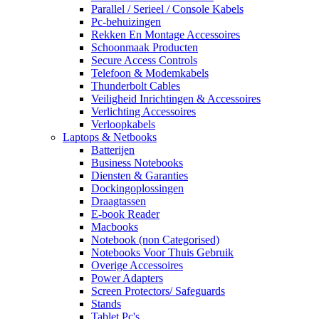
Parallel / Serieel / Console Kabels
Pc-behuizingen
Rekken En Montage Accessoires
Schoonmaak Producten
Secure Access Controls
Telefoon & Modemkabels
Thunderbolt Cables
Veiligheid Inrichtingen & Accessoires
Verlichting Accessoires
Verloopkabels
Laptops & Netbooks
Batterijen
Business Notebooks
Diensten & Garanties
Dockingoplossingen
Draagtassen
E-book Reader
Macbooks
Notebook (non Categorised)
Notebooks Voor Thuis Gebruik
Overige Accessoires
Power Adapters
Screen Protectors/ Safeguards
Stands
Tablet Pc's