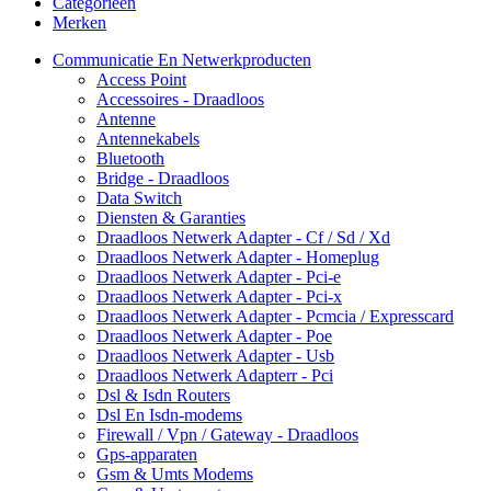
Categorieën
Merken
Communicatie En Netwerkproducten
Access Point
Accessoires - Draadloos
Antenne
Antennekabels
Bluetooth
Bridge - Draadloos
Data Switch
Diensten & Garanties
Draadloos Netwerk Adapter - Cf / Sd / Xd
Draadloos Netwerk Adapter - Homeplug
Draadloos Netwerk Adapter - Pci-e
Draadloos Netwerk Adapter - Pci-x
Draadloos Netwerk Adapter - Pcmcia / Expresscard
Draadloos Netwerk Adapter - Poe
Draadloos Netwerk Adapter - Usb
Draadloos Netwerk Adapterr - Pci
Dsl & Isdn Routers
Dsl En Isdn-modems
Firewall / Vpn / Gateway - Draadloos
Gps-apparaten
Gsm & Umts Modems