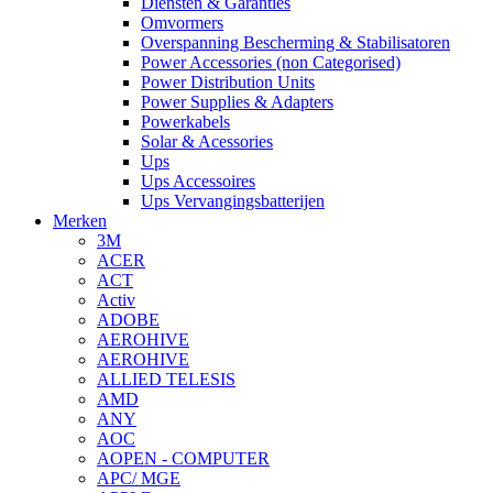
Diensten & Garanties
Omvormers
Overspanning Bescherming & Stabilisatoren
Power Accessories (non Categorised)
Power Distribution Units
Power Supplies & Adapters
Powerkabels
Solar & Acessories
Ups
Ups Accessoires
Ups Vervangingsbatterijen
Merken
3M
ACER
ACT
Activ
ADOBE
AEROHIVE
AEROHIVE
ALLIED TELESIS
AMD
ANY
AOC
AOPEN - COMPUTER
APC/ MGE