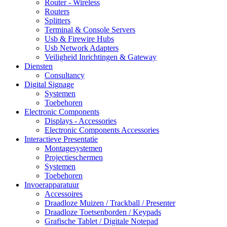
Router - Wireless
Routers
Splitters
Terminal & Console Servers
Usb & Firewire Hubs
Usb Network Adapters
Veiligheid Inrichtingen & Gateway
Diensten
Consultancy
Digital Signage
Systemen
Toebehoren
Electronic Components
Displays - Accessories
Electronic Components Accessories
Interactieve Presentatie
Montagesystemen
Projectieschermen
Systemen
Toebehoren
Invoerapparatuur
Accessoires
Draadloze Muizen / Trackball / Presenter
Draadloze Toetsenborden / Keypads
Grafische Tablet / Digitale Notepad