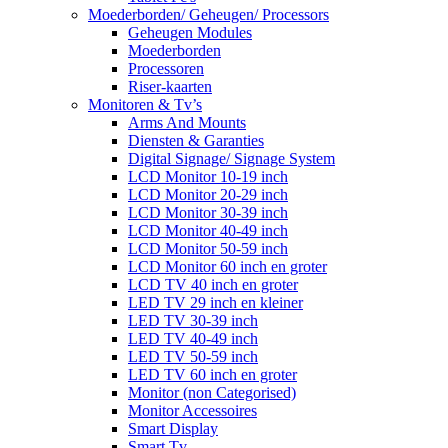
Moederborden/ Geheugen/ Processors
Geheugen Modules
Moederborden
Processoren
Riser-kaarten
Monitoren & Tv’s
Arms And Mounts
Diensten & Garanties
Digital Signage/ Signage System
LCD Monitor 10-19 inch
LCD Monitor 20-29 inch
LCD Monitor 30-39 inch
LCD Monitor 40-49 inch
LCD Monitor 50-59 inch
LCD Monitor 60 inch en groter
LCD TV 40 inch en groter
LED TV 29 inch en kleiner
LED TV 30-39 inch
LED TV 40-49 inch
LED TV 50-59 inch
LED TV 60 inch en groter
Monitor (non Categorised)
Monitor Accessoires
Smart Display
Smart Tv