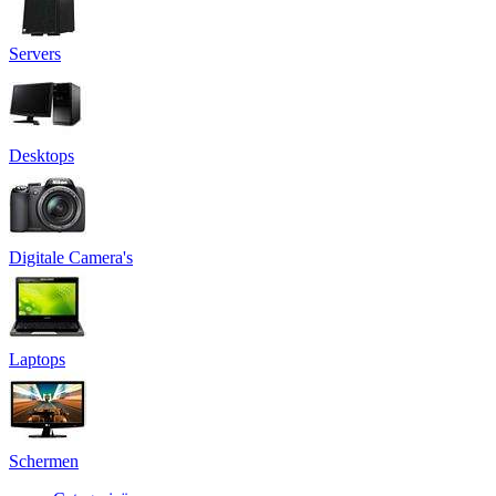
Servers
Desktops
Digitale Camera's
Laptops
Schermen