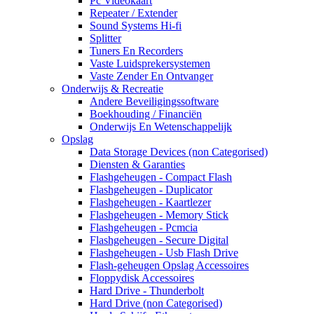
Pc Videokaart
Repeater / Extender
Sound Systems Hi-fi
Splitter
Tuners En Recorders
Vaste Luidsprekersystemen
Vaste Zender En Ontvanger
Onderwijs & Recreatie
Andere Beveiligingssoftware
Boekhouding / Financiën
Onderwijs En Wetenschappelijk
Opslag
Data Storage Devices (non Categorised)
Diensten & Garanties
Flashgeheugen - Compact Flash
Flashgeheugen - Duplicator
Flashgeheugen - Kaartlezer
Flashgeheugen - Memory Stick
Flashgeheugen - Pcmcia
Flashgeheugen - Secure Digital
Flashgeheugen - Usb Flash Drive
Flash-geheugen Opslag Accessoires
Floppydisk Accessoires
Hard Drive - Thunderbolt
Hard Drive (non Categorised)