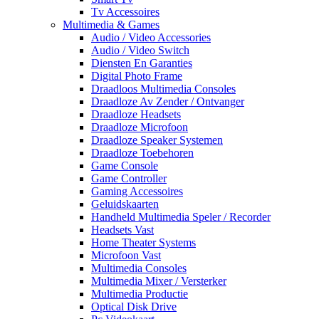
Tv Accessoires
Multimedia & Games
Audio / Video Accessories
Audio / Video Switch
Diensten En Garanties
Digital Photo Frame
Draadloos Multimedia Consoles
Draadloze Av Zender / Ontvanger
Draadloze Headsets
Draadloze Microfoon
Draadloze Speaker Systemen
Draadloze Toebehoren
Game Console
Game Controller
Gaming Accessoires
Geluidskaarten
Handheld Multimedia Speler / Recorder
Headsets Vast
Home Theater Systems
Microfoon Vast
Multimedia Consoles
Multimedia Mixer / Versterker
Multimedia Productie
Optical Disk Drive