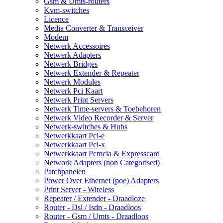
Gsm & Umts-routers
Kvm-switches
Licence
Media Converter & Transceiver
Modem
Netwerk Accessoires
Netwerk Adapters
Netwerk Bridges
Netwerk Extender & Repeater
Netwerk Modules
Netwerk Pci Kaart
Netwerk Print Servers
Netwerk Time-servers & Toebehoren
Netwerk Video Recorder & Server
Netwerk-switches & Hubs
Netwerkkaart Pci-e
Netwerkkaart Pci-x
Netwerkkaart Pcmcia & Expresscard
Network Adapters (non Categorised)
Patchpanelen
Power Over Ethernet (poe) Adapters
Print Server - Wireless
Repeater / Extender - Draadloze
Router - Dsl / Isdn - Draadloos
Router - Gsm / Umts - Draadloos