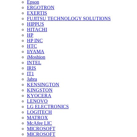
Epson
ERGOTRON
EXERTIS
FUJITSU TECHNOLOGY SOLUTIONS
HIPPUS
HITACHI
HP
HP INC
HTC
IiYAMA
iMoshion
INTEL
IRIS
IT1
Jabra
KENSINGTON
KINGSTON
KYOCERA
LENOVO
LG ELECTRONICS
LOGITECH
MATROX
McAfee LIC
MICROSOFT
MICROSOFT