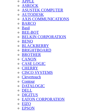
APPLE
ASROCK
ASUSTEK COMPUTER
AUTODESK
AXIS COMMUNICATIONS
BARCO
Basil
BEE-BOT
BELKIN CORPORATION
BENQ
BLACKBERRY
BRIGHTBOARD
BROTHER
CANON
CASE LOGIC
CHERRY
CISCO SYSTEMS
Clevertouch
Contour
DATALOGIC
DELL
DIGITUS
EATON CORPORATION
EIZO
EPSON