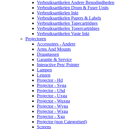
Verbruiksartikelen Andere Benodigdheden
Verbruiksartikelen Drum & Fuser Units
Verbruiksartikelen Inkt
Verbruiksartikelen Papers & Labels
Verbruiksartikelen Tapecartridges
Verbruiksartikelen Tonercartridges
Verbruiksartikelen Vaste Inkt
Projectoren
Accessoires - Andere
Arms And Mounts
Draagtassen
Garantie & Service
Interactive Pen/ Pointer
Lampen
Lenzen
Projector - Hd
Projector - Svga
Projector - Uhd
Projector - Uxga
Projector - Wuxga
Projector - Wvga
Projector - Wxga
Projector - Xga
Projector (non Categorised)
Screens