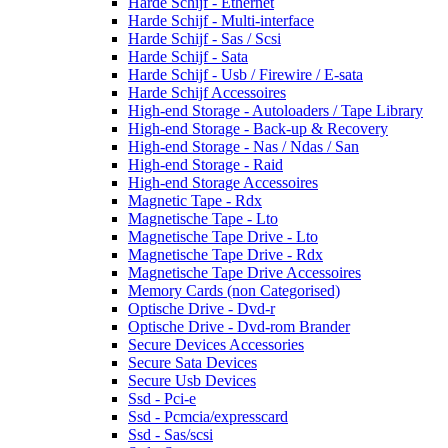
Harde Schijf - Ethernet
Harde Schijf - Multi-interface
Harde Schijf - Sas / Scsi
Harde Schijf - Sata
Harde Schijf - Usb / Firewire / E-sata
Harde Schijf Accessoires
High-end Storage - Autoloaders / Tape Library
High-end Storage - Back-up & Recovery
High-end Storage - Nas / Ndas / San
High-end Storage - Raid
High-end Storage Accessoires
Magnetic Tape - Rdx
Magnetische Tape - Lto
Magnetische Tape Drive - Lto
Magnetische Tape Drive - Rdx
Magnetische Tape Drive Accessoires
Memory Cards (non Categorised)
Optische Drive - Dvd-r
Optische Drive - Dvd-rom Brander
Secure Devices Accessories
Secure Sata Devices
Secure Usb Devices
Ssd - Pci-e
Ssd - Pcmcia/expresscard
Ssd - Sas/scsi