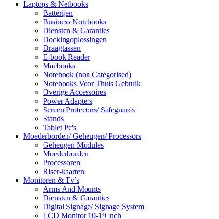
Laptops & Netbooks
Batterijen
Business Notebooks
Diensten & Garanties
Dockingoplossingen
Draagtassen
E-book Reader
Macbooks
Notebook (non Categorised)
Notebooks Voor Thuis Gebruik
Overige Accessoires
Power Adapters
Screen Protectors/ Safeguards
Stands
Tablet Pc's
Moederborden/ Geheugen/ Processors
Geheugen Modules
Moederborden
Processoren
Riser-kaarten
Monitoren & Tv’s
Arms And Mounts
Diensten & Garanties
Digital Signage/ Signage System
LCD Monitor 10-19 inch