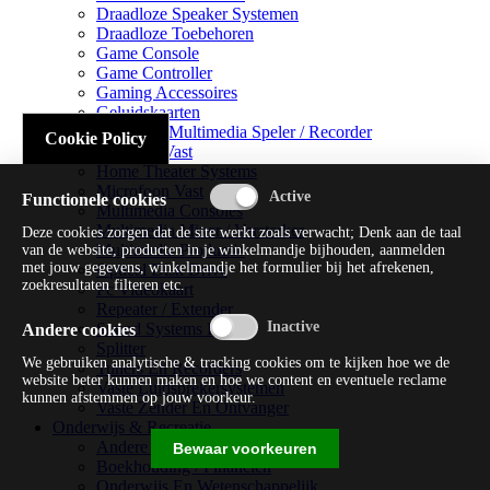
Draadloze Speaker Systemen
Draadloze Toebehoren
Game Console
Game Controller
Gaming Accessoires
Geluidskaarten
Handheld Multimedia Speler / Recorder
Cookie Policy
Headsets Vast
Home Theater Systems
Microfoon Vast
Functionele cookies
Multimedia Consoles
Multimedia Mixer / Versterker
Deze cookies zorgen dat de site werkt zoals verwacht; Denk aan de taal
Multimedia Productie
van de website, producten in je winkelmandje bijhouden, aanmelden
met jouw gegevens, winkelmandje het formulier bij het afrekenen,
Optical Disk Drive
zoekresultaten filteren etc.
Pc Videokaart
Repeater / Extender
Sound Systems Hi-fi
Andere cookies
Splitter
We gebruiken analytische & tracking cookies om te kijken hoe we de
Tuners En Recorders
website beter kunnen maken en hoe we content en eventuele reclame
Vaste Luidsprekersystemen
kunnen afstemmen op jouw voorkeur.
Vaste Zender En Ontvanger
Onderwijs & Recreatie
Andere Beveiligingssoftware
Bewaar voorkeuren
Boekhouding / Financiën
Onderwijs En Wetenschappelijk