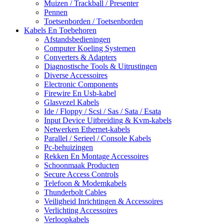
Muizen / Trackball / Presenter
Pennen
Toetsenborden / Toetsenborden
Kabels En Toebehoren
Afstandsbedieningen
Computer Koeling Systemen
Converters & Adapters
Diagnostische Tools & Uitrustingen
Diverse Accessoires
Electronic Components
Firewire En Usb-kabel
Glasvezel Kabels
Ide / Floppy / Scsi / Sas / Sata / Esata
Input Device Uitbreiding & Kvm-kabels
Netwerken Ethernet-kabels
Parallel / Serieel / Console Kabels
Pc-behuizingen
Rekken En Montage Accessoires
Schoonmaak Producten
Secure Access Controls
Telefoon & Modemkabels
Thunderbolt Cables
Veiligheid Inrichtingen & Accessoires
Verlichting Accessoires
Verloopkabels