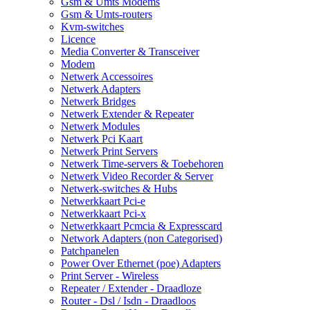
Gsm & Umts Modems
Gsm & Umts-routers
Kvm-switches
Licence
Media Converter & Transceiver
Modem
Netwerk Accessoires
Netwerk Adapters
Netwerk Bridges
Netwerk Extender & Repeater
Netwerk Modules
Netwerk Pci Kaart
Netwerk Print Servers
Netwerk Time-servers & Toebehoren
Netwerk Video Recorder & Server
Netwerk-switches & Hubs
Netwerkkaart Pci-e
Netwerkkaart Pci-x
Netwerkkaart Pcmcia & Expresscard
Network Adapters (non Categorised)
Patchpanelen
Power Over Ethernet (poe) Adapters
Print Server - Wireless
Repeater / Extender - Draadloze
Router - Dsl / Isdn - Draadloos