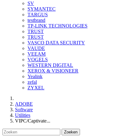
SV
SYMANTEC
TARGUS
testbrand
TP-LINK TECHNOLOGIES
TRUST
TRUST
VASCO DATA SECURITY
VAUDE
VEEAM
VOGELS
WESTERN DIGITAL
XEROX & VISIONEER
Yealink
zefal
ZYXEL
ADOBE
Software
Utilities
VIPC/Captivate...
Zoeken