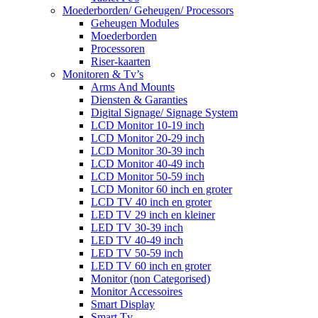
Moederborden/ Geheugen/ Processors
Geheugen Modules
Moederborden
Processoren
Riser-kaarten
Monitoren & Tv’s
Arms And Mounts
Diensten & Garanties
Digital Signage/ Signage System
LCD Monitor 10-19 inch
LCD Monitor 20-29 inch
LCD Monitor 30-39 inch
LCD Monitor 40-49 inch
LCD Monitor 50-59 inch
LCD Monitor 60 inch en groter
LCD TV 40 inch en groter
LED TV 29 inch en kleiner
LED TV 30-39 inch
LED TV 40-49 inch
LED TV 50-59 inch
LED TV 60 inch en groter
Monitor (non Categorised)
Monitor Accessoires
Smart Display
Smart Tv