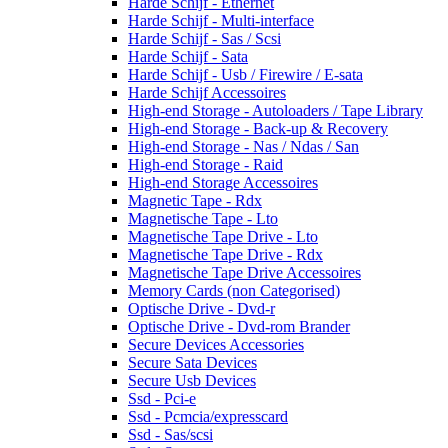
Harde Schijf - Ethernet
Harde Schijf - Multi-interface
Harde Schijf - Sas / Scsi
Harde Schijf - Sata
Harde Schijf - Usb / Firewire / E-sata
Harde Schijf Accessoires
High-end Storage - Autoloaders / Tape Library
High-end Storage - Back-up & Recovery
High-end Storage - Nas / Ndas / San
High-end Storage - Raid
High-end Storage Accessoires
Magnetic Tape - Rdx
Magnetische Tape - Lto
Magnetische Tape Drive - Lto
Magnetische Tape Drive - Rdx
Magnetische Tape Drive Accessoires
Memory Cards (non Categorised)
Optische Drive - Dvd-r
Optische Drive - Dvd-rom Brander
Secure Devices Accessories
Secure Sata Devices
Secure Usb Devices
Ssd - Pci-e
Ssd - Pcmcia/expresscard
Ssd - Sas/scsi