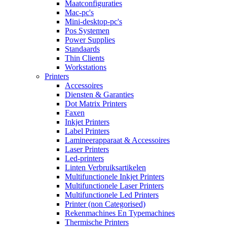
Maatconfiguraties
Mac-pc's
Mini-desktop-pc's
Pos Systemen
Power Supplies
Standaards
Thin Clients
Workstations
Printers
Accessoires
Diensten & Garanties
Dot Matrix Printers
Faxen
Inkjet Printers
Label Printers
Lamineerapparaat & Accessoires
Laser Printers
Led-printers
Linten Verbruiksartikelen
Multifunctionele Inkjet Printers
Multifunctionele Laser Printers
Multifunctionele Led Printers
Printer (non Categorised)
Rekenmachines En Typemachines
Thermische Printers