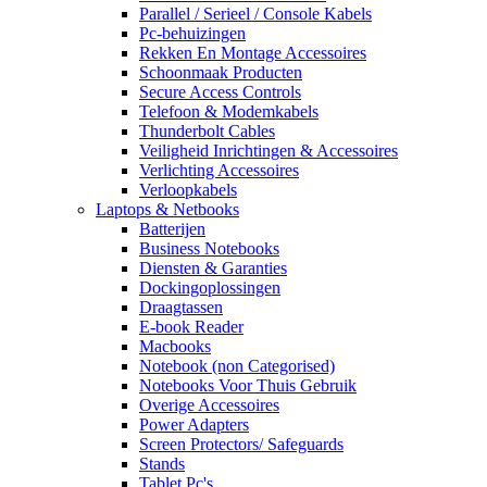
Parallel / Serieel / Console Kabels
Pc-behuizingen
Rekken En Montage Accessoires
Schoonmaak Producten
Secure Access Controls
Telefoon & Modemkabels
Thunderbolt Cables
Veiligheid Inrichtingen & Accessoires
Verlichting Accessoires
Verloopkabels
Laptops & Netbooks
Batterijen
Business Notebooks
Diensten & Garanties
Dockingoplossingen
Draagtassen
E-book Reader
Macbooks
Notebook (non Categorised)
Notebooks Voor Thuis Gebruik
Overige Accessoires
Power Adapters
Screen Protectors/ Safeguards
Stands
Tablet Pc's