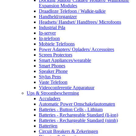
Docking Station/ Cradles/ Holders/ Wallmount/
Expansion Modules
Draadloze Telefoon / Walkie-talkie
Handheld/organizer
Headsets/ Handset/ Handfrees/ Microfoons
Industrial Pda
Ip-server
Ip-telefoon
Mobiele Telefoons
Power Adapters/ Opladers/ Accessoires
Screen Protectors
Smart Appliances/wearable
Smart Phones
Speaker Phone
Stylus Pens
Vaste Telefoon
Videoconferentie Apparatuur
Ups & Stroombescherming
Acculaders
Automatic Power Omschakelautomaten
Batteries - Button Cells - Lithium
Batteries - Rechargeable Standard (li-ion)
Batteries - Rechargeable Standard (nimh)
Batterijen
Circuit Breakers & Zekeringen