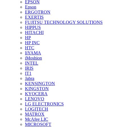
EPSON
Epson
ERGOTRON
EXERTIS
FUJITSU TECHNOLOGY SOLUTIONS
HIPPUS
HITACHI
HP
HP INC
HTC
IiYAMA
iMoshion
INTEL
IRIS
IT1
Jabra
KENSINGTON
KINGSTON
KYOCERA
LENOVO
LG ELECTRONICS
LOGITECH
MATROX
McAfee LIC
MICROSOFT