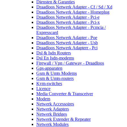
Diensten & Garanties
Draadloos Netwerk Adapter - Cf / Sd / Xd
Draadloos Netwerk Adapter - Homeplug
Draadloos Netwerk Adapter - Pci-e
Draadloos Netwerk Adapter - Pci-x
Draadloos Netwerk Adapter - Pcmcia /
Expresscard
Draadloos Netwerk Adapter - Poe
Draadloos Netwerk Adapter - Usb
Draadloos Netwerk Adapterr - Pci
Dsl & Isdn Routers
Dsl En Isdn-modems
Firewall / Vpn / Gateway - Draadloos
Gps-apparaten
Gsm & Umts Modems
Gsm & Umts-routers
Kvm-switches
Licence
Media Converter & Transceiver
Modem
Netwerk Accessoires
Netwerk Adapters
Netwerk Bridges
Netwerk Extender & Repeater
Netwerk Modules