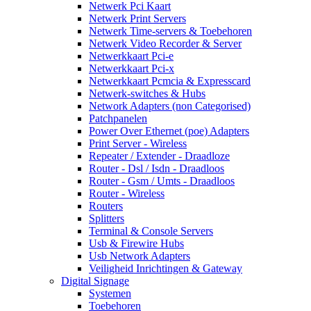
Netwerk Pci Kaart
Netwerk Print Servers
Netwerk Time-servers & Toebehoren
Netwerk Video Recorder & Server
Netwerkkaart Pci-e
Netwerkkaart Pci-x
Netwerkkaart Pcmcia & Expresscard
Netwerk-switches & Hubs
Network Adapters (non Categorised)
Patchpanelen
Power Over Ethernet (poe) Adapters
Print Server - Wireless
Repeater / Extender - Draadloze
Router - Dsl / Isdn - Draadloos
Router - Gsm / Umts - Draadloos
Router - Wireless
Routers
Splitters
Terminal & Console Servers
Usb & Firewire Hubs
Usb Network Adapters
Veiligheid Inrichtingen & Gateway
Digital Signage
Systemen
Toebehoren