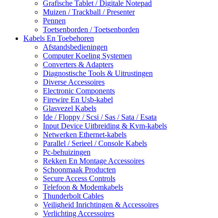
Grafische Tablet / Digitale Notepad
Muizen / Trackball / Presenter
Pennen
Toetsenborden / Toetsenborden
Kabels En Toebehoren
Afstandsbedieningen
Computer Koeling Systemen
Converters & Adapters
Diagnostische Tools & Uitrustingen
Diverse Accessoires
Electronic Components
Firewire En Usb-kabel
Glasvezel Kabels
Ide / Floppy / Scsi / Sas / Sata / Esata
Input Device Uitbreiding & Kvm-kabels
Netwerken Ethernet-kabels
Parallel / Serieel / Console Kabels
Pc-behuizingen
Rekken En Montage Accessoires
Schoonmaak Producten
Secure Access Controls
Telefoon & Modemkabels
Thunderbolt Cables
Veiligheid Inrichtingen & Accessoires
Verlichting Accessoires