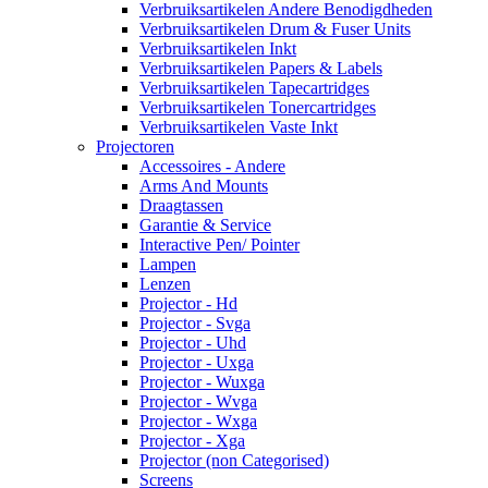
Verbruiksartikelen Andere Benodigdheden
Verbruiksartikelen Drum & Fuser Units
Verbruiksartikelen Inkt
Verbruiksartikelen Papers & Labels
Verbruiksartikelen Tapecartridges
Verbruiksartikelen Tonercartridges
Verbruiksartikelen Vaste Inkt
Projectoren
Accessoires - Andere
Arms And Mounts
Draagtassen
Garantie & Service
Interactive Pen/ Pointer
Lampen
Lenzen
Projector - Hd
Projector - Svga
Projector - Uhd
Projector - Uxga
Projector - Wuxga
Projector - Wvga
Projector - Wxga
Projector - Xga
Projector (non Categorised)
Screens