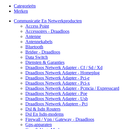
Categorieën
Merken
Communicatie En Netwerkproducten
Access Point
Accessoires - Draadloos
Antenne
Antennekabels
Bluetooth
Bridge - Draadloos
Data Switch
Diensten & Garanties
Draadloos Netwerk Adapter - Cf / Sd / Xd
Draadloos Netwerk Adapter - Homeplug
Draadloos Netwerk Adapter - Pci-e
Draadloos Netwerk Adapter - Pci-x
Draadloos Netwerk Adapter - Pcmcia / Expresscard
Draadloos Netwerk Adapter - Poe
Draadloos Netwerk Adapter - Usb
Draadloos Netwerk Adapterr - Pci
Dsl & Isdn Routers
Dsl En Isdn-modems
Firewall / Vpn / Gateway - Draadloos
Gps-apparaten