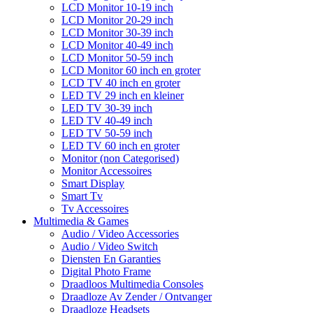
LCD Monitor 10-19 inch
LCD Monitor 20-29 inch
LCD Monitor 30-39 inch
LCD Monitor 40-49 inch
LCD Monitor 50-59 inch
LCD Monitor 60 inch en groter
LCD TV 40 inch en groter
LED TV 29 inch en kleiner
LED TV 30-39 inch
LED TV 40-49 inch
LED TV 50-59 inch
LED TV 60 inch en groter
Monitor (non Categorised)
Monitor Accessoires
Smart Display
Smart Tv
Tv Accessoires
Multimedia & Games
Audio / Video Accessories
Audio / Video Switch
Diensten En Garanties
Digital Photo Frame
Draadloos Multimedia Consoles
Draadloze Av Zender / Ontvanger
Draadloze Headsets