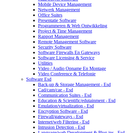
Mobile Device Management
Netwerk Management
Office Suites
Presentatie Software
Programmeren & Web Ontwikkeling
Project & Time Management
Rapport Management
Remote Management Software
Security Software
Software Firewalls En Gateways
Software Licensing & Service
Utilities
Video / Audio Opname En Montage
Video Conference & Telefonie
Software Esd
Back-up & Storage Management - Esd
Cad/cam/cae - Esd
Communication Suites - Esd
Education & Scientific/edutainment - Esd
Emulation/virtualization - Esd
Encryption Software - Esd
Firewall/gateways - Esd
Internet/web Filtering - Esd
Intrusion Detection - Esd
Language/web Development & Plug-ins - Esd