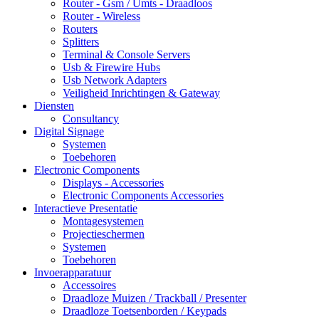
Router - Gsm / Umts - Draadloos
Router - Wireless
Routers
Splitters
Terminal & Console Servers
Usb & Firewire Hubs
Usb Network Adapters
Veiligheid Inrichtingen & Gateway
Diensten
Consultancy
Digital Signage
Systemen
Toebehoren
Electronic Components
Displays - Accessories
Electronic Components Accessories
Interactieve Presentatie
Montagesystemen
Projectieschermen
Systemen
Toebehoren
Invoerapparatuur
Accessoires
Draadloze Muizen / Trackball / Presenter
Draadloze Toetsenborden / Keypads