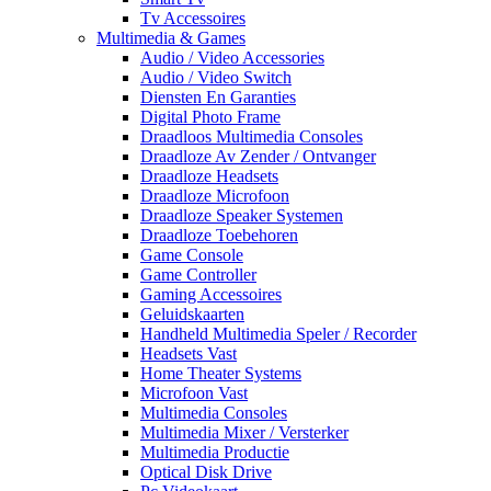
Tv Accessoires
Multimedia & Games
Audio / Video Accessories
Audio / Video Switch
Diensten En Garanties
Digital Photo Frame
Draadloos Multimedia Consoles
Draadloze Av Zender / Ontvanger
Draadloze Headsets
Draadloze Microfoon
Draadloze Speaker Systemen
Draadloze Toebehoren
Game Console
Game Controller
Gaming Accessoires
Geluidskaarten
Handheld Multimedia Speler / Recorder
Headsets Vast
Home Theater Systems
Microfoon Vast
Multimedia Consoles
Multimedia Mixer / Versterker
Multimedia Productie
Optical Disk Drive