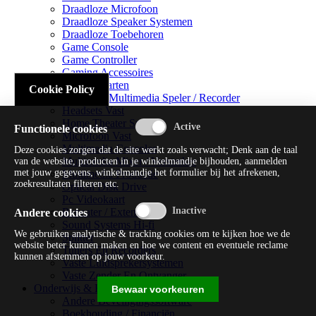
Draadloze Microfoon
Draadloze Speaker Systemen
Draadloze Toebehoren
Game Console
Game Controller
Gaming Accessoires
Geluidskaarten
Cookie Policy
Handheld Multimedia Speler / Recorder
Headsets Vast
Home Theater Systems
Functionele cookies
Microfoon Vast
Multimedia Consoles
Deze cookies zorgen dat de site werkt zoals verwacht; Denk aan de taal
Multimedia Mixer / Versterker
van de website, producten in je winkelmandje bijhouden, aanmelden
met jouw gegevens, winkelmandje het formulier bij het afrekenen,
Multimedia Productie
zoekresultaten filteren etc.
Optical Disk Drive
Pc Videokaart
Repeater / Extender
Andere cookies
Sound Systems Hi-fi
We gebruiken analytische & tracking cookies om te kijken hoe we de
Splitter
website beter kunnen maken en hoe we content en eventuele reclame
Tuners En Recorders
kunnen afstemmen op jouw voorkeur.
Vaste Luidsprekersystemen
Vaste Zender En Ontvanger
Onderwijs & Recreatie
Bewaar voorkeuren
Andere Beveiligingssoftware
Boekhouding / Financiën