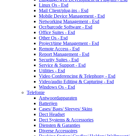
Linux Os - Esd
Mail Client/plug-ins - Esd
Mobile Device Management - Esd
Networking Management - Esd
Ocr/barcode Software - Esd
Office Suites - Esd
Other Os - Esd
Project/time Management - Esd
Remote Access - Esd
Report Management - Esd
Security Suites - Esd
Service & Support - Esd
Utilities - Esd
Video Conferencing & Telephony - Esd
Video/audio Editing & Capturing - Esd
Windows Os - Esd
Telefonie
Antwoordapparaten
Batterijen
Cases/ Bags/ Sleeves/ Skins
Dect Headset
Dect Systems & Accessories
Diensten & Garanties
Diverse Accessoires