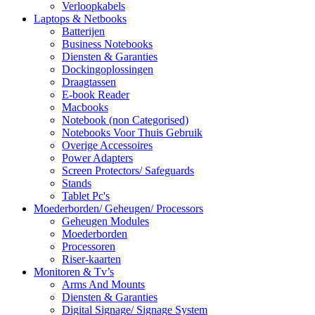
Verloopkabels
Laptops & Netbooks
Batterijen
Business Notebooks
Diensten & Garanties
Dockingoplossingen
Draagtassen
E-book Reader
Macbooks
Notebook (non Categorised)
Notebooks Voor Thuis Gebruik
Overige Accessoires
Power Adapters
Screen Protectors/ Safeguards
Stands
Tablet Pc's
Moederborden/ Geheugen/ Processors
Geheugen Modules
Moederborden
Processoren
Riser-kaarten
Monitoren & Tv’s
Arms And Mounts
Diensten & Garanties
Digital Signage/ Signage System