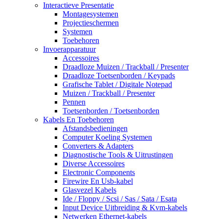
Interactieve Presentatie
Montagesystemen
Projectieschermen
Systemen
Toebehoren
Invoerapparatuur
Accessoires
Draadloze Muizen / Trackball / Presenter
Draadloze Toetsenborden / Keypads
Grafische Tablet / Digitale Notepad
Muizen / Trackball / Presenter
Pennen
Toetsenborden / Toetsenborden
Kabels En Toebehoren
Afstandsbedieningen
Computer Koeling Systemen
Converters & Adapters
Diagnostische Tools & Uitrustingen
Diverse Accessoires
Electronic Components
Firewire En Usb-kabel
Glasvezel Kabels
Ide / Floppy / Scsi / Sas / Sata / Esata
Input Device Uitbreiding & Kvm-kabels
Netwerken Ethernet-kabels