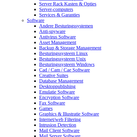
Server Rack Kasten & Opties
Server-computers
Services & Garanties
Software
Andere Besturingssystemen
Anti-spyware
Antivirus Software
Asset Management
Backup & Storage Management
Besturingssysteem Linux
Besturingssysteem Unix
Besturingssysteem Windows
Cad / Cam / Cae Software
Creative Suites
Database Management
Desktoppublishing
Emulatie Software
Encryption Software
Fax Software
Games
Graphics & Illustratie Software
Internet/web Filtering
Intrusion Detection
Mail Client Software
Mail Server Software