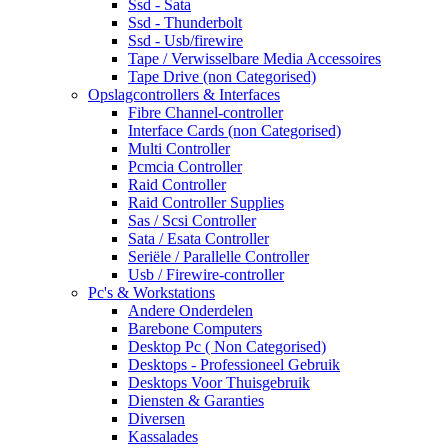
Ssd - Sata
Ssd - Thunderbolt
Ssd - Usb/firewire
Tape / Verwisselbare Media Accessoires
Tape Drive (non Categorised)
Opslagcontrollers & Interfaces
Fibre Channel-controller
Interface Cards (non Categorised)
Multi Controller
Pcmcia Controller
Raid Controller
Raid Controller Supplies
Sas / Scsi Controller
Sata / Esata Controller
Seriële / Parallelle Controller
Usb / Firewire-controller
Pc's & Workstations
Andere Onderdelen
Barebone Computers
Desktop Pc ( Non Categorised)
Desktops - Professioneel Gebruik
Desktops Voor Thuisgebruik
Diensten & Garanties
Diversen
Kassalades