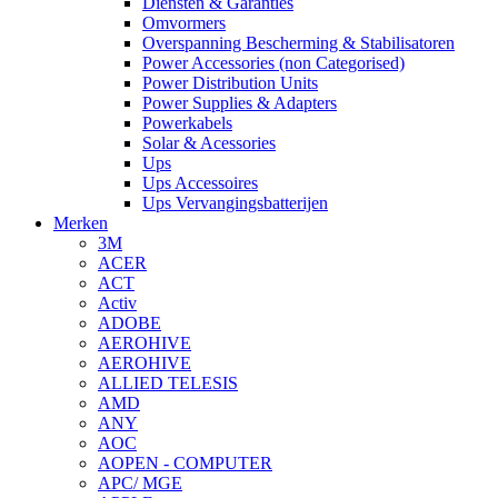
Diensten & Garanties
Omvormers
Overspanning Bescherming & Stabilisatoren
Power Accessories (non Categorised)
Power Distribution Units
Power Supplies & Adapters
Powerkabels
Solar & Acessories
Ups
Ups Accessoires
Ups Vervangingsbatterijen
Merken
3M
ACER
ACT
Activ
ADOBE
AEROHIVE
AEROHIVE
ALLIED TELESIS
AMD
ANY
AOC
AOPEN - COMPUTER
APC/ MGE